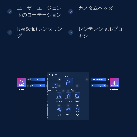
ユーザーエージェン
カスタムヘッダー
Instagram - Profiles - Collect profile
トのローテーション
information by user name
Account, Fbid, ID, Followers, Posts count, Is
JavaScriptレンダリン
レジデンシャルプロ
business account, Is professional account, Is
グ
キシ
verified, and more.
22.3K+
3.4K+
無料トライアル
Crunchbase companies information
Name, URL, ID, Cb rank, Region, About,
Industries, Operating status, and more.
15.6K+
1.6K+
無料トライアル