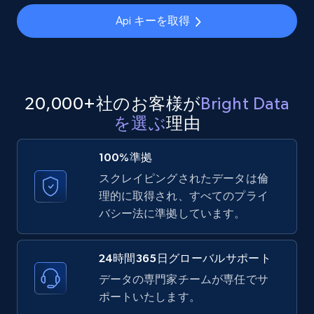
IsCurrentSignedInAgentResponsible, Bedrooms,
and more.
Api キーを取得
12K+
1.3K+
無料トライアル
20,000+社のお客様が
Bright Data
を選ぶ
理由
LinkedIn posts
URL, ID, User id, Use url, Title, Headline, Post
100%準拠
text, Date posted, and more.
スクレイピングされたデータは倫
理的に取得され、すべてのプライ
11.3K+
1.5K+
無料トライアル
バシー法に準拠しています。
24時間365日グローバルサポート
LinkedIn posts - Discover user's articles by
データの専門家チームが専任でサ
URL
ポートいたします。
URL, ID, User id, Use url, Title, Headline, Post