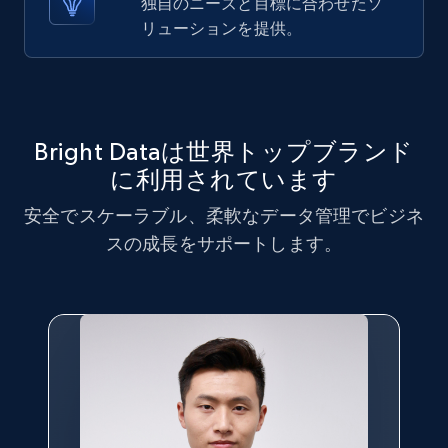
独自のニーズと目標に合わせたソ
URL, ID, User id, Use url, Title, Headline, Post
text, Date posted, and more.
リューションを提供。
11.3K+
1.5K+
無料トライアル
Bright Dataは世界トップブランド
に利用されています
X (formerly Twitter) - Posts
ID, User posted, Name, Description, Date
安全でスケーラブル、柔軟なデータ管理でビジネ
posted, Photos, URL, Quoted post, and more.
スの成長をサポートします。
10.3K+
1.2K+
無料トライアル
X (formerly Twitter) - Posts - Collecting
Twitter posts URLs
ID, User posted, Name, Description, Date