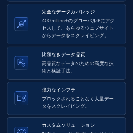
text, Date posted, and more.
完全なデータカバレッジ
400 million+のグローバルIPにアク
11.3K+
1.5K+
無料トライアル
セスして、あらゆるウェブサイト
からデータをスクレイピング。
LinkedIn posts - Discover posts by Profile
比類なきデータ品質
URL
高品質なデータのための高度な技
URL, ID, User id, Use url, Title, Headline, Post
術と検証手法。
text, Date posted, and more.
11.3K+
1.5K+
無料トライアル
強力なインフラ
ブロックされることなく大量デー
タをスクレイピング。
LinkedIn posts - Discover new posts
company URL
カスタムソリューション