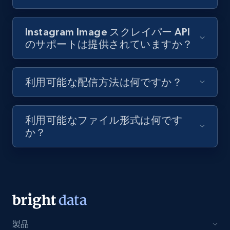
Youtube - Videos posts - Collect YouTube
Instagram Image スクレイパー API
posts by hashtags
のサポートは提供されていますか？
URL, Title, Youtuber, Youtuber md5, Video url,
Video length, Likes, Views, and more.
利用可能な配信方法は何ですか？
8.1K+
714+
無料トライアル
利用可能なファイル形式は何です
か？
Youtube - Videos posts - Discovery records
by Explore page URL
URL, Title, Youtuber, Youtuber md5, Video url,
Video length, Likes, Views, and more.
8.1K+
714+
無料トライアル
製品