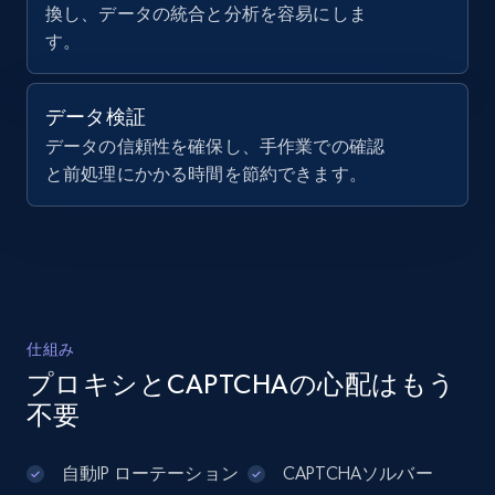
換し、データの統合と分析を容易にしま
LinkedIn company information
す。
ID, Name, Country code, Locations, Followers,
Employees in linkedin, About, Specialties, and
データ検証
more.
データの信頼性を確保し、手作業での確認
と前処理にかかる時間を節約できます。
33.5K+
3.5K+
無料トライアル
Instagram - Profiles
Account, Fbid, ID, Followers, Posts count, Is
business account, Is professional account, Is
仕組み
verified, and more.
プロキシとCAPTCHAの心配はもう
不要
22.3K+
3.4K+
無料トライアル
自動IP ローテーション
CAPTCHAソルバー