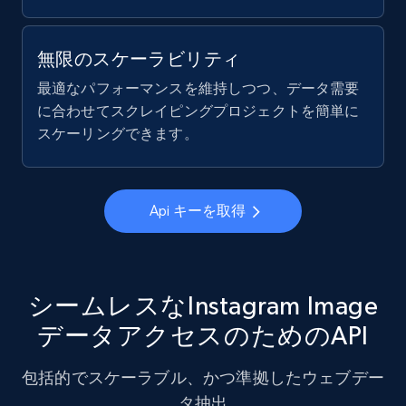
Linkedin job listings information - Discover
無限のスケーラビリティ
new jobs by keyword
最適なパフォーマンスを維持しつつ、データ需要
URL, Job posting id, Job title, Company name,
に合わせてスクレイピングプロジェクトを簡単に
Company id, Job location, Job summary, Job
スケーリングできます。
seniority level, and more.
15.3K+
2.2K+
無料トライアル
Api キーを取得
Linkedin job listings information - Discover
シームレスなInstagram Image
jobs by company URL
URL, Job posting id, Job title, Company name,
データアクセスのためのAPI
Company id, Job location, Job summary, Job
seniority level, and more.
包括的でスケーラブル、かつ準拠したウェブデー
タ抽出