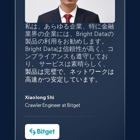
posted, Photos, URL, Quoted post, and more.
10.3K+
1.2K+
無料トライアル
私は、あらゆる企業、特に金融
インターネットから公開ウェブ
データの
質
と量を
最大限に確
業界の企業には、Bright Dataの
データを収集する機能なしで
保することが最も重要であり、
製品の利用をお勧めします。
は、ブランドがすべての媒体に
そこでBright Dataとtgndataの
Bright Dataは信頼性が高く、コ
向けて紹介されたこと、またそ
組み合わせが威力を発揮しま
インターネットから公開ウェブ
私の経験から言えば、Bright
Bright Dataとの提携には大変満
信頼性に
非常に感銘を受けてお
X (formerly Twitter) - Posts - Getting x
ンプライアンスも遵守してお
の展開先を知りえることはでき
す。
データを収集する機能なしで
Dataのサービスは極めて貴重な
足しております。全てが順調
り、Bright Dataには全体的に大
posts by array of profiles
り、 サービスは素晴らしく、
ず、また、Bright Dataのサポー
は、ブランドがすべての媒体に
ものでした。Bright Dataのおか
変満足しています。アカウント
で、ネットワークは非常に
安定
ID, User posted, Name, Description, Date
トなしでは急成長を遂げること
製品は完璧で、ネットワークは
向けて紹介されたこと、またそ
げで、当社のニーズを満たすの
マネージャーとは定期的な連絡
しており、
カスタマーサービス
George Koutsoudopoulos
posted, Photos, URL, Quoted post, and more.
はできなかったでしょう。
高速かつ安定しています。
の展開先を知りえることはでき
に十分な公開ウェブデータを収
ルートがあり、非常に協力的で
にも満足しています。
サポート
CEO at tgndata
ず、また、Bright Dataのサポー
集することができ、また同社の
す。
スタッフは当社にとって最高で
10.3K+
1.2K+
無料トライアル
トなしでは急成長を遂げること
サポートおよび開発スタッフの
Sarah Melville
す。
Xiaolong Shi
はできなかったでしょう。
おかげで、多くのプロセスを最
Media Director at YouGov Sport
Crawler Engineer at Bitget
Yorgos Panzaris
適化することができました。
CTO at Convert Group
Cheddi Rai
Sarah Melville
CEO at AdRetreaver
TikTok - Profiles
今すぐ観る
Data Science Specialist
Charmagne Cruz
Account id, Nickname, Biography, Awg
Head of Reporting & Analytics, Business
engagement rate, Comment engagement rate,