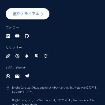
無料トライアル
TikTok - Posts
URL, Post id, Description, Create time, Digg
フォロー
count, Share count, Collect count, Comment
count, and more.
6.7K+
894+
無料トライアル
AIサマリー
お問い合わせ
TikTok - Posts - Input specific profile URL to
get posts published by it
URL, Post id, Description, Create time, Digg
count, Share count, Collect count, Comment
Bright Data Ltd. (Headquarters), 4 Hamahshev St., Netanya 4250714,
count, and more.
Israel (POB 8025).
Bright Data, Inc., The Web Data Loft, 625 2nd St., San Francisco, CA
94107, United States.