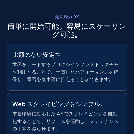
Crunchbase companies information -
最高峰の DX
Searching data by keyword
簡単に開始可能。容易にスケーリン
Name, URL, ID, Cb rank, Region, About,
グ可能。
Industries, Operating status, and more.
15.6K+
1.6K+
無料トライアル
比類のない安定性
世界をリードするプロキシインフラストラクチャ
を利用することで、一貫したパフォーマンスを確
保し、障害を最小限に抑えることができます。
Linkedin job listings information
URL, Job posting id, Job title, Company name,
Company id, Job location, Job summary, Job
Web スクレイピングをシンプルに
seniority level, and more.
本番環境に対応した API でスクレイピングを自動
化することで、リソースを節約し、メンテナンス
15.3K+
2.2K+
無料トライアル
の手間を減らせます。