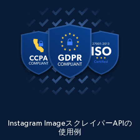
specific URLs by using profile URL
URL, User posted, Description, Hashtags, Num
comments, Date posted, Likes, Photos, and
more.
13.2K+
1.6K+
無料トライアル
Zillow properties listing information
Zpid, City, State, HomeStatus, Address,
IsListingClaimedByCurrentSignedInUser,
IsCurrentSignedInAgentResponsible, Bedrooms,
and more.
12K+
1.3K+
無料トライアル
Instagram ImageスクレイパーAPIの
使用例