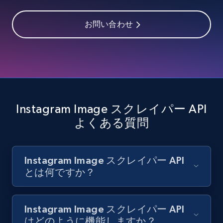
Youtube - Videos posts
お問い合わせ
URL, Title, Youtuber, Youtuber md5, Video url,
Video length, Likes, Views, and more.
8.1K+
714+
無料トライアル
Instagram Image スクレイパー API
Youtube - Videos posts - Search new
よくある質問
youtube videos by keyword
URL, Title, Youtuber, Youtuber md5, Video url,
Video length, Likes, Views, and more.
Instagram Image スクレイパー API
とは何ですか？
8.1K+
714+
無料トライアル
Instagram Image スクレイパー API
はどのように機能しますか？