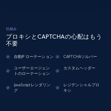
    "db_source": "1784241159999",

text, Date posted, and more.
    "timestamp": "2026-07-16",

    "name": "CDS Concierge",

11.3K+
1.5K+
無料トライアル
    "description": null,

    "url": "https:\/\/www.indeed.com\/cmp\/Cds-
Concierge-2",

仕組み
    "work_happiness": [

プロキシとCAPTCHAの心配はもう
      {

LinkedIn posts - Discover user's articles by
不要
        "description": "How enjoyable people 
URL
find their day-to-day life at work",

        "score": 60,

URL, ID, User id, Use url, Title, Headline, Post
自動IP ローテーション
CAPTCHAソルバー
        "text_score": "POOR",

text, Date posted, and more.
        "title": "Happiness"

ユーザーエージェン
カスタムヘッダー
      },

11.3K+
1.5K+
無料トライアル
トのローテーション
      {

        "description": "How accomplished people 
feel at work",

JavaScriptレンダリン
レジデンシャルプロ
        "score": 70,

グ
キシ
        "text_score": "FAIR",

LinkedIn posts - Discover posts by Profile
        "title": "Achievement"

URL
      },

      {

URL, ID, User id, Use url, Title, Headline, Post