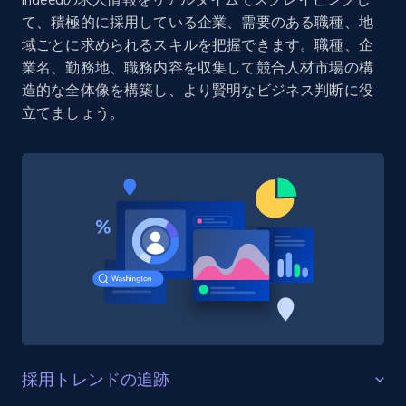
て、積極的に採用している企業、需要のある職種、地
域ごとに求められるスキルを把握できます。職種、企
Amazon Reviews
業名、勤務地、職務内容を収集して競合人材市場の構
URL, Product name, Product rating, Product
造的な全体像を構築し、より賢明なビジネス判断に役
rating object, Product rating max, Rating,
立てましょう。
Author name, Asin, and more.
7.4K+
871+
無料トライアル
TikTok - Posts
URL, Post id, Description, Create time, Digg
count, Share count, Collect count, Comment
count, and more.
採用トレンドの追跡
6.7K+
905+
無料トライアル