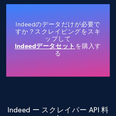
Title, Seller name, Brand, Description, Initial
price, Currency, Availability, Reviews count, and
more.
Indeedのデータだけが必要で
35.3K+
5.7K+
無料トライアル
すか？スクレイピングをスキ
ップして
Indeedデータセット
を購入す
Amazon products - Collects products by
る
specific keywords
Title, Seller name, Brand, Description, Initial
price, Currency, Availability, Reviews count, and
more.
35.3K+
5.7K+
無料トライアル
Indeed ー スクレイパー API 料