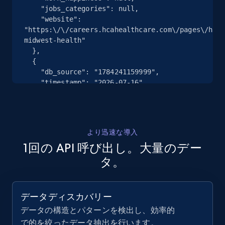
Zillow properties listing information
    "jobs_categories": null,

Zpid, City, State, HomeStatus, Address,
    "website": 
IsListingClaimedByCurrentSignedInUser,
"https:\/\/careers.hcahealthcare.com\/pages\/hca-
IsCurrentSignedInAgentResponsible, Bedrooms,
midwest-health"

and more.
  },

  {

    "db_source": "1784241159999",

12K+
1.3K+
無料トライアル
    "timestamp": "2026-07-16",

    "name": "Wellness Oasis",

    "description": "Chiropractic, acupuncture, 
rehab, and nutrition",

    "url": 
Zillow properties listing information -
より迅速な導入
"https:\/\/www.indeed.com\/cmp\/Wellness-Oasis",

Discover by custom filters - location, home
1回の API 呼び出し。大量のデー
    "work_happiness": null,

type and status
    "jobs_categories": null,

タ。
    "website": null

Zpid, City, State, HomeStatus, Address,
  },

IsListingClaimedByCurrentSignedInUser,
  {

IsCurrentSignedInAgentResponsible, Bedrooms,
データディスカバリー
    "db_source": "1784241159999",

and more.
    "timestamp": "2026-07-16",

データの構造とパターンを検出し、効率的
    "name": "East Bay Church of Religious 
で的を絞ったデータ抽出を行います。