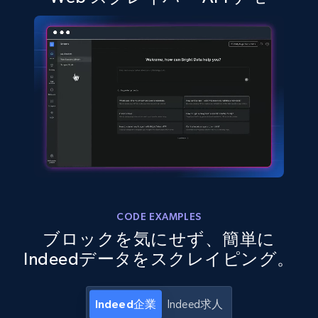
13.3K+
1.7K+
無料トライアル
Google Maps full information - discover
records by location search
Place id, URL, Country, Name, Category,
Address, Description, Business details, and
more.
13.3K+
1.7K+
無料トライアル
CODE EXAMPLES
ブロックを気にせず、簡単に
Indeedデータをスクレイピング。
Google Maps full information - Collect
Google Maps Businesses data by place id
Place id, URL, Country, Name, Category,
Indeed企業
Indeed求人
Address, Description, Business details, and