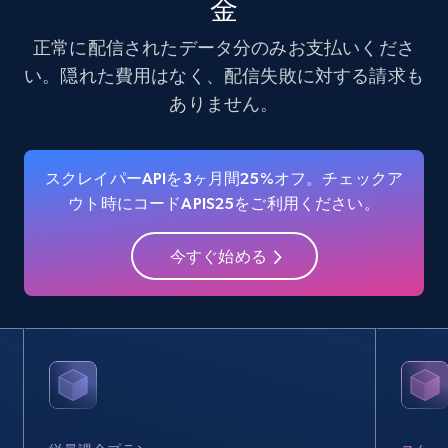
金
Amazon products - find products by using
upc numbers
正常に配信されたデータ分のみお支払いくださ
Title, Seller name, Brand, Description, Initial
い。隠れた費用はなく、配信失敗に対する請求も
price, Currency, Availability, Reviews count, and
ありません。
more.
35.3K+
5.7K+
無料トライアル
スクレイパーAPIを3ヶ月間25%オフ。チェックア
ウト時にコードAPIS25をご利用ください。
LinkedIn company information
今すぐ始める
ID, Name, Country code, Locations, Followers,
Employees in linkedin, About, Specialties, and
more.
33.6K+
3.5K+
無料トライアル