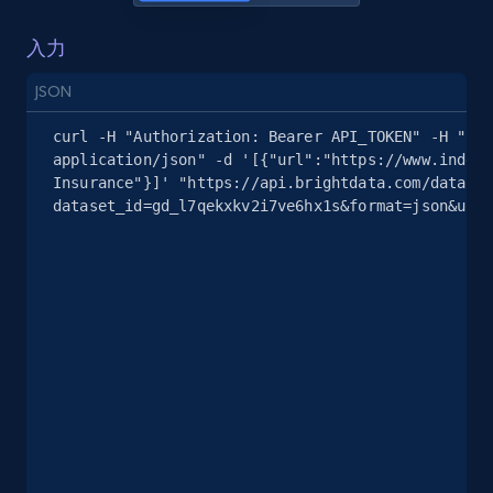
more.
入力
13.3K+
1.7K+
無料トライアル
JSON
curl -H "Authorization: Bearer API_TOKEN" -H "Con
application/json" -d '[{"url":"https://www.indeed
Insurance"}]' "https://api.brightdata.com/dataset
Google Maps full information - Discover
dataset_id=gd_l7qekxkv2i7ve6hx1s&format=json&unco
new records by Customer ID
Place id, URL, Country, Name, Category,
Address, Description, Business details, and
more.
13.3K+
1.7K+
無料トライアル
Instagram - Posts