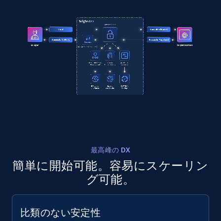
        "description": "How encouraged people 
text, Date posted, and more.
feel at work",

        "score": 68,

11.3K+
1.5K+
無料トライアル
        "text_score": "FAIR",

        "title": "Support"

      },

      {

        "description": "How energized people 
LinkedIn posts - Discover new posts
feel by their work",

company URL
        "score": 67,

        "text_score": "FAIR",

URL, ID, User id, Use url, Title, Headline, Post
        "title": "Energy"

text, Date posted, and more.
      },

      {

最高峰の DX
11.3K+
1.5K+
無料トライアル
        "description": "How valued people feel 
簡単に開始可能。容易にスケーリン
by their coworkers",

        "score": 62,

グ可能。
        "text_score": "POOR",

        "title": "Appreciation"

X (formerly Twitter) - Posts
      },

比類のない安定性
ID, User posted, Name, Description, Date
      {
