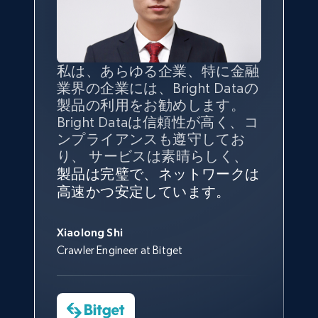
Jobid, Company name, Date posted parsed, Job
title, Description text, Benefits, Qualifications,
Job type, and more.
私は、あらゆる企業、特に金融
インターネットから公開ウェブ
データの
質
と量を
最大限に確
6.5K+
761+
無料トライアル
業界の企業には、Bright Dataの
データを収集する機能なしで
保することが最も重要であり、
製品の利用をお勧めします。
は、ブランドがすべての媒体に
そこでBright Dataとtgndataの
Bright Dataは信頼性が高く、コ
向けて紹介されたこと、またそ
組み合わせが威力を発揮しま
インターネットから公開ウェブ
私の経験から言えば、Bright
Bright Dataとの提携には大変満
信頼性に
非常に感銘を受けてお
ンプライアンスも遵守してお
の展開先を知りえることはでき
す。
データを収集する機能なしで
Dataのサービスは極めて貴重な
足しております。全てが順調
り、Bright Dataには全体的に大
Indeed job listings information - Discover
り、 サービスは素晴らしく、
ず、また、Bright Dataのサポー
は、ブランドがすべての媒体に
ものでした。Bright Dataのおか
変満足しています。アカウント
で、ネットワークは非常に
安定
jobs by company URL
トなしでは急成長を遂げること
製品は完璧で、ネットワークは
向けて紹介されたこと、またそ
げで、当社のニーズを満たすの
マネージャーとは定期的な連絡
しており、
カスタマーサービス
George Koutsoudopoulos
はできなかったでしょう。
高速かつ安定しています。
の展開先を知りえることはでき
Jobid, Company name, Date posted parsed, Job
に十分な公開ウェブデータを収
ルートがあり、非常に協力的で
にも満足しています。
サポート
CEO at tgndata
title, Description text, Benefits, Qualifications,
ず、また、Bright Dataのサポー
集することができ、また同社の
す。
スタッフは当社にとって最高で
Job type, and more.
トなしでは急成長を遂げること
サポートおよび開発スタッフの
Sarah Melville
す。
Xiaolong Shi
はできなかったでしょう。
おかげで、多くのプロセスを最
Media Director at YouGov Sport
Crawler Engineer at Bitget
Yorgos Panzaris
6.5K+
761+
無料トライアル
適化することができました。
CTO at Convert Group
Cheddi Rai
Sarah Melville
CEO at AdRetreaver
今すぐ観る
Data Science Specialist
Charmagne Cruz