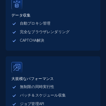
Linkedin job listings information
データ収集
URL, Job posting id, Job title, Company name,
自動プロキシ管理
Company id, Job location, Job summary, Job
seniority level, and more.
完全なブラウザレンダリング
CAPTCHA解決
15.3K+
2.2K+
無料トライアル
Linkedin job listings information - Discover
new jobs by keyword
大規模なパフォーマンス
URL, Job posting id, Job title, Company name,
Company id, Job location, Job summary, Job
無制限の同時実行性
seniority level, and more.
バッチ＆スケジュール収集
15.3K+
2.2K+
無料トライアル
ジョブ管理API