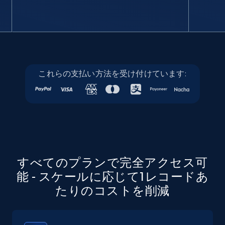
Crunchbase companies information
Name, URL, ID, Cb rank, Region, About,
Industries, Operating status, and more.
これらの支払い方法を受け付けています:
15.6K+
1.6K+
無料トライアル
Crunchbase companies information -
Searching data by keyword
すべてのプランで完全アクセス可
Name, URL, ID, Cb rank, Region, About,
能 - スケールに応じて1レコードあ
Industries, Operating status, and more.
たりのコストを削減
15.6K+
1.6K+
無料トライアル