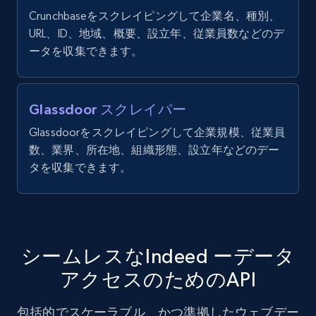
Crunchbaseをスクレイピングして企業名、種別、
Account id, Nickname, Biography, Awg
URL、ID、地域、概要、設立年、従業員数などのデ
engagement rate, Comment engagement rate,
ータを収集できます。
Like engagement rate, Bio link, Predicted lang,
and more.
8.3K+
963+
無料トライアル
Glassdoor スクレイパー
Glassdoorをスクレイピングして企業規模、従業員
数、業界、所在地、組織形態、設立年などのデー
タを収集できます。
Youtube - Videos posts
URL, Title, Youtuber, Youtuber md5, Video url,
Video length, Likes, Views, and more.
8.1K+
716+
無料トライアル
シームレスなIndeed ーデータ
アクセスのためのAPI
包括的でスケーラブル、かつ準拠したウェブデー