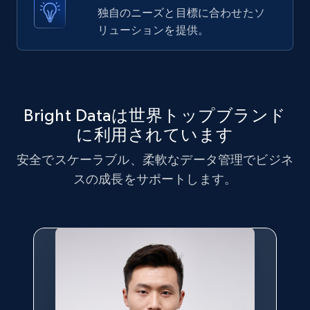
comments, and more.
独自のニーズと目標に合わせたソ
リューションを提供。
6.6K+
629+
無料トライアル
Indeed job listings information
Bright Dataは世界トップブランド
Jobid, Company name, Date posted parsed, Job
に利用されています
title, Description text, Benefits, Qualifications,
安全でスケーラブル、柔軟なデータ管理でビジネ
Job type, and more.
スの成長をサポートします。
6.5K+
761+
無料トライアル
Indeed job listings information - Collect
new jobs by keyword search in specific
location