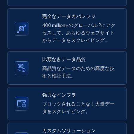
6.7K+
905+
無料トライアル
完全なデータカバレッジ
400 million+のグローバルIPにアク
セスして、あらゆるウェブサイト
TikTok - Posts - discover new records by
からデータをスクレイピング。
TikTok discover URL
URL, Post id, Description, Create time, Digg
比類なきデータ品質
count, Share count, Collect count, Comment
count, and more.
高品質なデータのための高度な技
術と検証手法。
6.7K+
905+
無料トライアル
強力なインフラ
ブロックされることなく大量デー
タをスクレイピング。
Facebook - Pages Posts by Profile URL
URL, Post id, User url, User username raw,
Content, Date posted, Hashtags, Num
カスタムソリューション