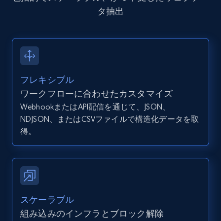
Youtube - Videos posts - Search new
タ抽出
youtube videos by keyword
URL, Title, Youtuber, Youtuber md5, Video url,
Video length, Likes, Views, and more.
8.1K+
716+
無料トライアル
フレキシブル
ワークフローに合わせたカスタマイズ
WebhookまたはAPI配信を通じて、JSON、
Youtube - Videos posts - Discover videos by
NDJSON、またはCSVファイルで構造化データを取
channel URL
得。
URL, Title, Youtuber, Youtuber md5, Video url,
Video length, Likes, Views, and more.
8.1K+
716+
無料トライアル
スケーラブル
組み込みのインフラとブロック解除