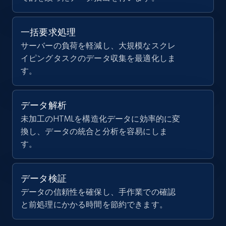
12K+
1.3K+
無料トライアル
Science",

    "description": null,

    "url": "https:\/\/www.indeed.com\/cmp\/East-
一括要求処理
Bay-Church-of-Religious-Science",

サーバーの負荷を軽減し、大規模なスクレ
    "work_happiness": null,

Zillow properties listing information -
イピングタスクのデータ収集を最適化しま
    "jobs_categories": null,

Search by parameters on zillow and use the
    "website": null

す。
direct link as input
  },

  {

Zpid, City, State, HomeStatus, Address,
    "db_source": "1784241159999",

データ解析
IsListingClaimedByCurrentSignedInUser,
    "timestamp": "2026-07-16",

IsCurrentSignedInAgentResponsible, Bedrooms,
未加工のHTMLを構造化データに効率的に変
    "name": "HORIZONS SPECIALIZED SERVICES",

and more.
換し、データの統合と分析を容易にしま
    "description": null,

    "url": 
す。
"https:\/\/www.indeed.com\/cmp\/Horizons-
12K+
1.3K+
無料トライアル
Specialized-Services",

    "work_happiness": null,

データ検証
    "jobs_categories": null,

データの信頼性を確保し、手作業での確認
    "website": null

LinkedIn posts
と前処理にかかる時間を節約できます。
  },

  {

URL, ID, User id, Use url, Title, Headline, Post