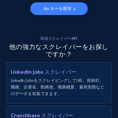
    "jobs_categories": null,

posted, Photos, URL, Quoted post, and more.
    "website": null

Api キーを取得
  }

]
10.4K+
1.2K+
無料トライアル
関連スクレイパーAPI
TikTok - Profiles
他の強力なスクレイパーをお探し
ですか？
Account id, Nickname, Biography, Awg
engagement rate, Comment engagement rate,
Like engagement rate, Bio link, Predicted lang,
and more.
LinkedIn Jobs スクレイパー
LinkedIn JobsをスクレイピングしてURL、投稿ID、
8.3K+
963+
無料トライアル
職種、企業名、勤務地、職務概要、雇用形態など
のデータを収集できます。
TikTok - Profiles - Discover by search URL
Crunchbase スクレイパー
and country