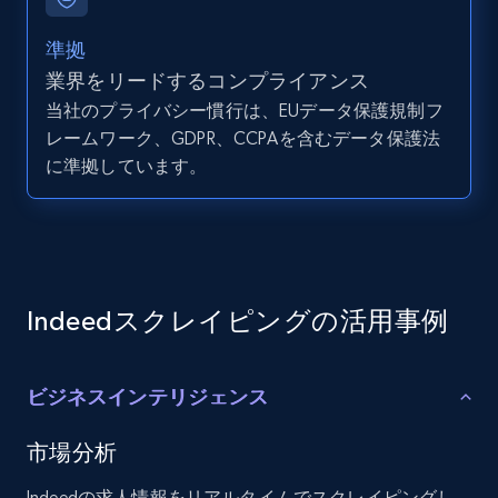
準拠
Youtube - Videos posts - Discovery records
業界をリードするコンプライアンス
by Explore page URL
当社のプライバシー慣行は、EUデータ保護規制フ
URL, Title, Youtuber, Youtuber md5, Video url,
レームワーク、GDPR、CCPAを含むデータ保護法
Video length, Likes, Views, and more.
に準拠しています。
8.1K+
716+
無料トライアル
Youtube - Videos posts - Discovery videos
Indeedスクレイピングの活用事例
by podcast url
URL, Title, Youtuber, Youtuber md5, Video url,
ビジネスインテリジェンス
Video length, Likes, Views, and more.
市場分析
8.1K+
716+
無料トライアル
Indeedの求人情報をリアルタイムでスクレイピングし