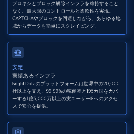
プロキシとブロック解除インフラを維持すること
Youtube - Videos posts - Search videos by
なく、最大限のコントロールと柔軟性を実現。
keyword and then apply relevant video
CAPTCHAやブロックを回避しながら、あらゆる地
filters
域からデータを簡単にスクレイピング。
URL, Title, Youtuber, Youtuber md5, Video url,
Video length, Likes, Views, and more.
8.1K+
716+
無料トライアル
安定
実績あるインフラ
Youtube - Videos posts - Collect YouTube
Bright Dataのプラットフォームは世界中の20,000
posts by hashtags
社以上を支え、99.99%の稼働率と195カ国をカバ
URL, Title, Youtuber, Youtuber md5, Video url,
ーする1億5,000万以上の実ユーザーIPへのアクセ
Video length, Likes, Views, and more.
スで安心を提供。
8.1K+
716+
無料トライアル