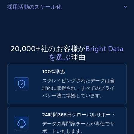
市場成長
採用活動のスケール化
Indeed求人情報を継続的にスクレイピングして、業
TikTok - Posts - Input specific profile URL to
人材の追跡
界・職種カテゴリー・地域をまたいだ採用パターンを
get posts published by it
追跡できます。求人掲載日、雇用形態、給与レンジ、
Indeedの求人情報をスクレイピングして、必要な経験
URL, Post id, Description, Create time, Digg
シニアリティ、企業名を収集し、企業の成長・衰退を
レベル、スキル、職務内容、給与レンジ、掲載日など
count, Share count, Collect count, Comment
20,000+社のお客様が
Bright Data
予測して、新興職種や市場戦略の変化をいち早く把握
の構造化データを大規模に収集できます。このデータ
count, and more.
しましょう。
を選ぶ
理由
を活用して、候補者推薦の機械学習モデルのトレーニ
ング、人材データベースの拡充、採用担当者が求める
6.7K+
905+
無料トライアル
要件の分析に役立てましょう。
100%準拠
スクレイピングされたデータは倫
理的に取得され、すべてのプライ
バシー法に準拠しています。
TikTok - Posts - Search posts by specific
keyword or hashtag
URL, Post id, Description, Create time, Digg
24時間365日グローバルサポート
count, Share count, Collect count, Comment
データの専門家チームが専任でサ
count, and more.
ポートいたします。