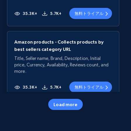
35.3K+
5.7K+
無料トライアル
Amazon products - Collects products by
best sellers category URL
Title, Seller name, Brand, Description, Initial
price, Currency, Availability, Reviews count, and
more.
35.3K+
5.7K+
無料トライアル
Load more
Amazon products - Collects products by
specific category URL