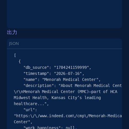
URL, User posted, Description, Hashtags, Num
comments, Date posted, Likes, Photos, and
more.
13.2K+
1.6K+
無料トライアル
出力
JSON
[

Instagram - Posts - Collects posts from a
  {

specific URLs by using profile URL
    "db_source": "1784241159999",

    "timestamp": "2026-07-16",

URL, User posted, Description, Hashtags, Num
    "name": "Menorah Medical Center",

comments, Date posted, Likes, Photos, and
    "description": "About Menorah Medical Center 
more.
\r\nMenorah Medical Center (MMC)—part of HCA 
Midwest Health, Kansas City’s leading 
13.2K+
1.6K+
無料トライアル
healthcare...",

    "url": 
"https:\/\/www.indeed.com\/cmp\/Menorah-Medical-
Center",

    "work_happiness": null,
