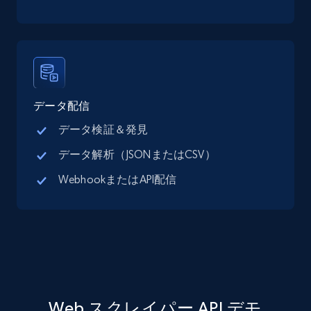
Linkedin job listings information - Discover
jobs by company URL
URL, Job posting id, Job title, Company name,
データ配信
Company id, Job location, Job summary, Job
seniority level, and more.
データ検証＆発見
データ解析（JSONまたはCSV）
15.3K+
2.2K+
無料トライアル
WebhookまたはAPI配信
Google Maps full information
Place id, URL, Country, Name, Category,
Address, Description, Business details, and
more.
Web スクレイパー API デモ