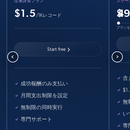
従量課金プラン
スケー
Instagram - Profiles
$1.5
$
/1Kレコード
Account, Fbid, ID, Followers, Posts count, Is
business account, Is professional account, Is
プラン
verified, and more.
22.4K+
3.5K+
無料トライアル
Start free
Instagram - Profiles - Collect profile
含
information by user name
成功報酬のみ支払い
$
Account, Fbid, ID, Followers, Posts count, Is
月間支出制限を設定
business account, Is professional account, Is
無
verified, and more.
無制限の同時実行
い
専門サポート
22.4K+
3.5K+
無料トライアル
専