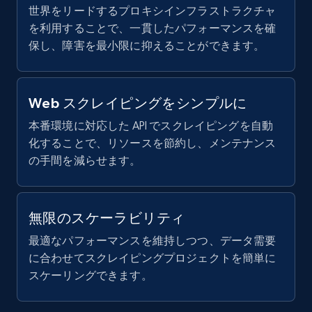
posted, Photos, URL, Quoted post, and more.
        "description": "How meaningful people 
世界をリードするプロキシインフラストラクチャ
find their work",

を利用することで、一貫したパフォーマンスを確
        "score": 61,

10.4K+
1.2K+
無料トライアル
保し、障害を最小限に抑えることができます。
        "text_score": "POOR",

        "title": "Purpose"

      },

      {

Web スクレイピングをシンプルに
        "description": "How fair people feel 
X (formerly Twitter) - Posts - Collecting
they are paid",

本番環境に対応した API でスクレイピングを自動
Twitter posts URLs
        "score": 60,

化することで、リソースを節約し、メンテナンス
ID, User posted, Name, Description, Date
        "text_score": "POOR",

の手間を減らせます。
posted, Photos, URL, Quoted post, and more.
        "title": "Compensation"

      },

      {

10.4K+
1.2K+
無料トライアル
        "description": "How encouraged people 
無限のスケーラビリティ
feel to learn new skills",

最適なパフォーマンスを維持しつつ、データ需要
        "score": 60,

        "text_score": "POOR",

に合わせてスクレイピングプロジェクトを簡単に
        "title": "Learning"

X (formerly Twitter) - Posts - Getting x
スケーリングできます。
      }

posts by array of profiles
    ],

ID, User posted, Name, Description, Date