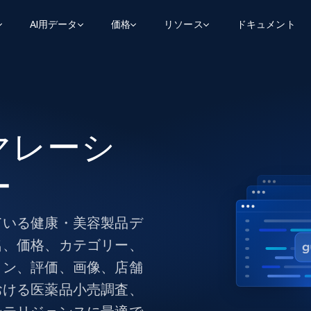
AI用データ
価格
リソース
ドキュメント
AGENTIC WEB EXECUTION
データフィード
データ
デ
デ
リ
学習ハブ
検索と抽出
スクレーパー
スクレイパーAPI
から始まる
$1
$0.75/1k rec
決
壁でトレ
AIアプリがWebを検索・クロールできるよう
600以上のウェブサイトからリアルタイム
FREE TIER
にする
データを取得
ブログ
マレーシ
Scraper Studio
リンクトイン
eコマース
から始まる
エージェントブラウザ
$1/1k req
ソーシャルメディア
チャットGPT
ケーススタディ
FREE TIER
学習のた
エージェントがウェブサイトを閲覧し、行動
ー
AIスクレイパースタジオ
ウェブ動
できるようにする
から始まる
どのサイトもデータパイプラインに変換
データセットマーケットプレイス
オンラインセミナー
エンジ
$250/100K rec
ブライトデータMCP
FREE
データセットマーケットプレイス
ウェブを解き放つオールインワンツールキッ
ている健康・美容製品デ
から始まる
プロキシロケーション
Data Firehose
ットを
ト
事前収集された600以上のドメインからの
$0.2/1k HTML
データ
名、価格、カテゴリー、
リンクトイン
eコマース
マスタークラス
ングに
ョン、評価、画像、店舗
ソーシャルメディア
不動産
Data Firehose
ビデオ
おける医薬品小売調査、
Real-time web data, delivered as it’s
collected
から始まる