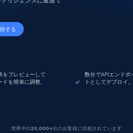
ンテリジェンスに最適で
データセンタープロキシ
$0.9/IP
B
取得する
ISPプロキシ
ロー
70万以上の完全準拠の静的住宅用プロキシ
で信頼
果をプレビューして
数分でAPIエンドポ
ードを簡単に調整。
トとしてデプロイ
世界中の20,000+社のお客様に信頼されています