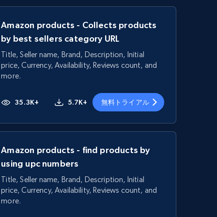
Amazon products - Collects products
by best sellers category URL
Title, Seller name, Brand, Description, Initial
price, Currency, Availability, Reviews count, and
more.
35.3K+
5.7K+
無料トライアル
Amazon products - find products by
using upc numbers
Title, Seller name, Brand, Description, Initial
price, Currency, Availability, Reviews count, and
more.