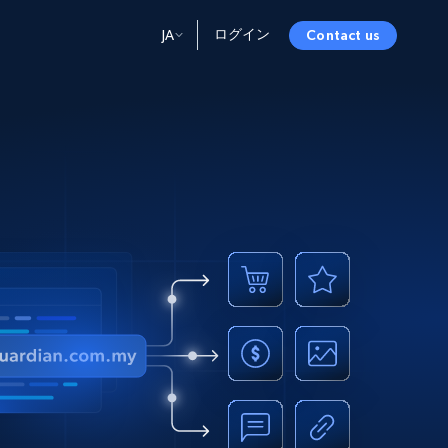
ログイン
JA
Contact us
ータ
ータと洞察
ソース
会社情報
Startup Program
Retail Intelligence
から始まる
NEW
リテールインサイト
$2000/mo
リアルタイムのECインサイトとAI搭載レコ
メンデーションを提供
パートナープログラム
Demo Agents
Managed Data
から始まる
マネージドデータサービス
$1500/mo
Acquisition
トラストセンター
カスタマイズされたエンタープライズグレ
Integrations
ードのデータ収集
SDK Bright
Deep Lookup
BETA
ウェブデータで複雑検索
Bright Initiative