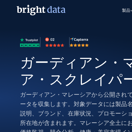
製品
ウェブアクセスAPI
マルチモーダルトレーニング
WEBアクセスAPI
ツール
Web Unlocker API
動画と音声データ
Web Unlocker API
から始まる
$1/1k req
1つのAPIでブロックとCAPTCHAを解
より多くのデータで、より少ない障
FREE TIER
ーニング
統合
ガーディアン・
Discover API
FREE
から始まる
クロールAPI
ビデオフィード – VLA対応済み
$1/1k req
Always live web discovery for agents
ブラウザ拡張機能
ヒューマノイドロボットのポリシー
ア・スクレイパ
めの継続的かつターゲットを絞った
SERP API
SERP API
から始まる
画を取得
ネットワークステータス
$1/1k req
オンデマンドですばやく容易に検索
FREE TIER
ンをスクレイピング
データパッケージ
ガーディアン・マレーシアから公開され
グーグル
ビング
ダックダックゴ
から始まる
Scraping Browser
あらゆる業界向けのLLM対応データセ
$5/GB
ヤンデックス
入手
ータを収集します。対象データには製品
Scraping Browser
組み込みのブロック解除とホスティ
説明、ブランド、在庫状況、プロモーシ
プロキシサービス
よるスクレイピングブラウザの設定
所在地が含まれます。マレーシア全土に
住宅用プロキシ