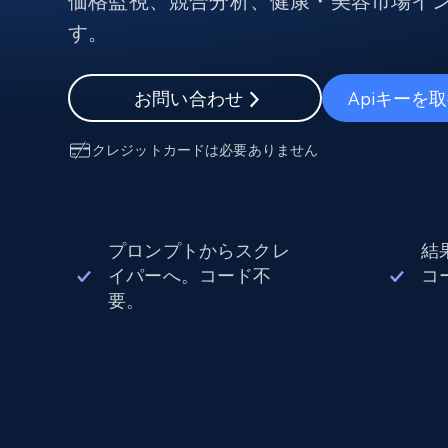
価格監視、競合分析、健康・美容市場イ
から始まる
$5
$2.5/G
50% OFF
す。
プロキシサービス
から始まる
ISPプロキシ
$1.3/IP
お問い合わせ
Apiキーを
住宅用プロキシ
50% OFF
400M+ 実際のピアデバイスからのグ
バルIP
クレジットカードは必要ありません
データセンタープロキシ
効率的なデータ抽出を実現する高速
性の高いプロキシ
プロンプトからスクレ
結
イパーへ。コード不
コ
要。