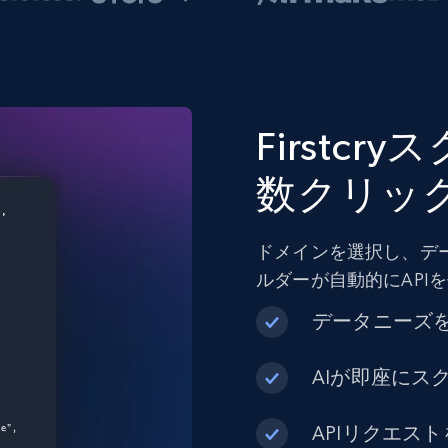
Firstc
数クリッ
ドメインを選択し、デ
ルダーが自動的にAPI
データニーズ
AIが即座にス
APIリクエス