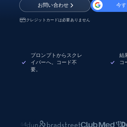
から始まる
お問い合わせ
今す
$5
$2.5/G
50% OFF
プロキシサービス
から始まる
ISPプロキシ
$1.3/IP
クレジットカードは必要ありません
住宅用プロキシ
50% OFF
400M+ 実際のピアデバイスからのグ
バルIP
データセンタープロキシ
プロンプトからスクレ
結
効率的なデータ抽出を実現する高速
性の高いプロキシ
イパーへ。コード不
コ
要。