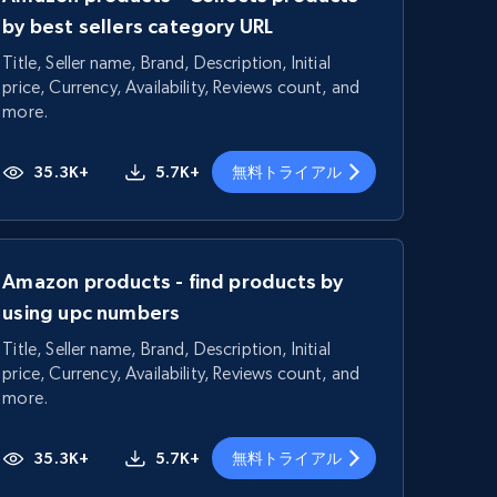
by best sellers category URL
Title, Seller name, Brand, Description, Initial
price, Currency, Availability, Reviews count, and
more.
35.3K+
5.7K+
無料トライアル
Amazon products - find products by
using upc numbers
Title, Seller name, Brand, Description, Initial
price, Currency, Availability, Reviews count, and
more.
35.3K+
5.7K+
無料トライアル