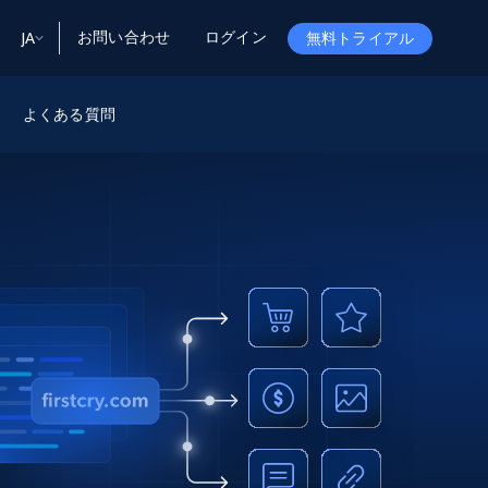
お問い合わせ
ログイン
JA
無料トライアル
ータ
ータと洞察
ソース
よくある質問
会社情報
Startup Program
Retail Intelligence
から始まる
NEW
リテールインサイト
$2000/mo
リアルタイムのECインサイトとAI搭載レコ
メンデーションを提供
パートナープログラム
Demo Agents
Managed Data
から始まる
マネージドデータサービス
$1500/mo
Acquisition
トラストセンター
カスタマイズされたエンタープライズグレ
Integrations
ードのデータ収集
SDK Bright
Deep Lookup
BETA
ウェブデータで複雑検索
Bright Initiative