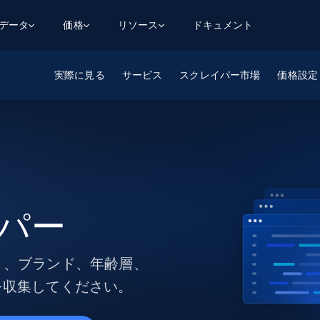
用データ
価格
リソース
ドキュメント
実際に見る
AGENTIC WEB EXECUTION
データフィード
データ
サービス
スクレイパー市場
価格設定
デ
デ
リ
学習ハブ
検索と抽出
スクレーパー
スクレイパーAPI
から始まる
$1
$0.75/1k rec
決
壁でトレ
AIアプリがWebを検索・クロールできるよう
600以上のウェブサイトからリアルタイム
FREE TIER
にする
データを取得
ブログ
Scraper Studio
リンクトイン
eコマース
から始まる
エージェントブラウザ
$1/1k req
ソーシャルメディア
チャットGPT
ケーススタディ
FREE TIER
学習のた
エージェントがウェブサイトを閲覧し、行動
AIスクレイパースタジオ
ウェブ動
できるようにする
から始まる
どのサイトもデータパイプラインに変換
データセットマーケットプレイス
オンラインセミナー
エンジ
$250/100K rec
ブライトデータMCP
FREE
イパー
データセットマーケットプレイス
ウェブを解き放つオールインワンツールキッ
から始まる
プロキシロケーション
Data Firehose
ットを
ト
事前収集された600以上のドメインからの
$0.2/1k HTML
データ
ゴリ、ブランド、年齢層、
リンクトイン
eコマース
マスタークラス
ングに
ソーシャルメディア
不動産
を収集してください。
Data Firehose
ビデオ
Real-time web data, delivered as it’s
collected
から始まる