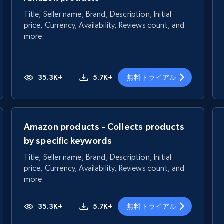
Title, Seller name, Brand, Description, Initial
price, Currency, Availability, Reviews count, and
more.
35.3K+
5.7K+
無料トライアル
Amazon products - Collects products
by specific keywords
Title, Seller name, Brand, Description, Initial
price, Currency, Availability, Reviews count, and
more.
35.3K+
5.7K+
無料トライアル