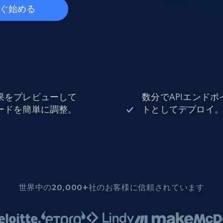
データセンタープロキシ
$0.9/IP
ぐ始める
B
ISPプロキシ
ロー
70万以上の完全準拠の静的住宅用プロキシ
果をプレビューして
数分でAPIエンドポ
で信頼
ードを簡単に調整。
トとしてデプロイ
世界中の20,000+社のお客様に信頼されています