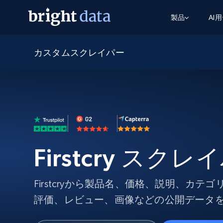
製品
AI
カスタムスクレイパー
ウェブアクセスAPI
マルチモーダルトレーニング
WEBアクセスAPI
ツール
Web Unlocker API
動画と音声データ
Web Unlocker API
から始まる
$1/1k req
1つのAPIでブロックとCAPTCHAを解
より多くのデータで、より少ない障
FREE TIER
ーニング
統合
Discover API
FREE
から始まる
クロールAPI
ビデオフィード – VLA対応済み
$1/1k req
Always live web discovery for agents
ブラウザ拡張機能
ヒューマノイドロボットのポリシー
めの継続的かつターゲットを絞った
SERP API
SERP API
から始まる
画を取得
ネットワークステータス
$1/1k req
オンデマンドですばやく容易に検索
FREE TIER
ンをスクレイピング
Firstcry スクレ
データパッケージ
グーグル
ビング
ダックダックゴ
から始まる
Scraping Browser
あらゆる業界向けのLLM対応データセ
$5/GB
ヤンデックス
入手
Scraping Browser
Firstcryから製品名、価格、説明、カテ
組み込みのブロック解除とホスティ
プロキシサービス
よるスクレイピングブラウザの設定
評価、レビュー、画像などの公開データ
住宅用プロキシ