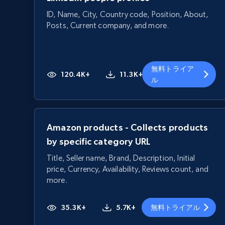
ID, Name, City, Country code, Position, About,
Posts, Current company, and more.
無料トライア
120.4K+
11.3K+
ル
Amazon products - Collects products
by specific category URL
Title, Seller name, Brand, Description, Initial
price, Currency, Availability, Reviews count, and
more.
35.3K+
5.7K+
無料トライアル