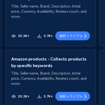
Title, Seller name, Brand, Description, Initial
price, Currency, Availability, Reviews count, and
more.
35.3K+
5.7K+
無料トライアル
Amazon products - Collects products
by specific keywords
Title, Seller name, Brand, Description, Initial
price, Currency, Availability, Reviews count, and
more.
35.3K+
5.7K+
無料トライアル