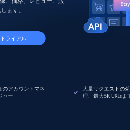
画像、価格、レビュー、販
ングに
ソーシャルメディア
不動産
Data Firehose
集します。
ビデオ
Real-time web data, delivered as it’s
collected
から始まる
データセンタープロキシ
$0.9/IP
B
料トライアル
ISPプロキシ
ロー
70万以上の完全準拠の静的住宅用プロキシ
で信頼
任のアカウントマネ
大量リクエストの
ジャー
理、最大5K URLsま