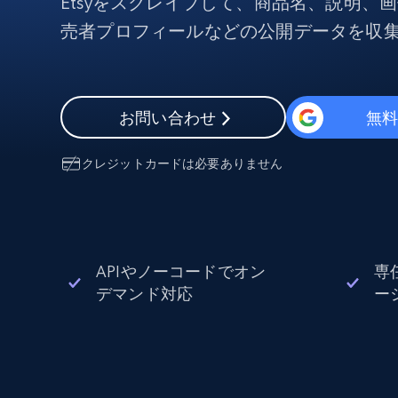
Etsyをスクレイプして、商品名、説明、
組み込みのブロック解除とホスティ
プロキシサービス
よるスクレイピングブラウザの設定
売者プロフィールなどの公開データを収
住宅用プロキシ
から始まる
$5
$2.5/G
50% OFF
プロキシサービス
から始まる
お問い合わせ
無
ISPプロキシ
$1.3/IP
住宅用プロキシ
50% OFF
クレジットカードは必要ありません
400M+ 実際のピアデバイスからのグ
バルIP
データセンタープロキシ
効率的なデータ抽出を実現する高速
性の高いプロキシ
APIやノーコードでオン
専
デマンド対応
ー