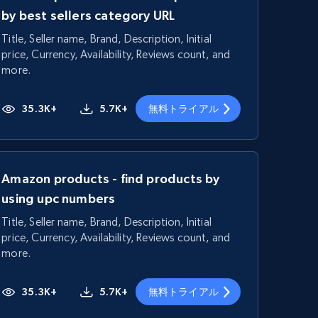
by best sellers category URL
Title, Seller name, Brand, Description, Initial
price, Currency, Availability, Reviews count, and
more.
35.3K+
5.7K+
無料トライアル
Amazon products - find products by
using upc numbers
Title, Seller name, Brand, Description, Initial
price, Currency, Availability, Reviews count, and
more.
35.3K+
5.7K+
無料トライアル