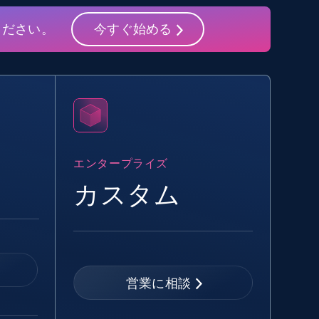
15.3K+
2.2K+
無料トライアル
ください。
今すぐ始める
Google Maps full information
Place id, URL, Country, Name, Category,
Address, Description, Business details, and
more.
エンタープライズ
カスタム
13.3K+
1.7K+
無料トライアル
Google Maps full information -
Discover new records by Customer ID
営業に相談
Place id, URL, Country, Name, Category,