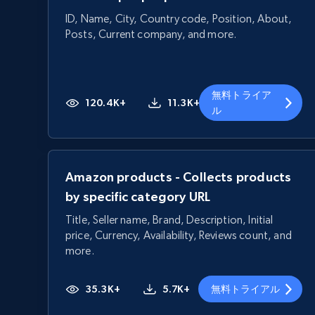
ID, Name, City, Country code, Position, About,
Posts, Current company, and more.
無料トライア
120.4K+
11.3K+
ル
Amazon products - Collects products
by specific category URL
Title, Seller name, Brand, Description, Initial
price, Currency, Availability, Reviews count, and
more.
35.3K+
5.7K+
無料トライアル