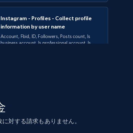
Instagram - Profiles - Collect profile
information by user name
Account, Fbid, ID, Followers, Posts count, Is
business account, Is professional account, Is
verified, and more.
22.4K+
3.5K+
無料トライアル
Linkedin job listings information
金
URL, Job posting id, Job title, Company name,
Company id, Job location, Job summary, Job
seniority level, and more.
敗に対する請求もありません。