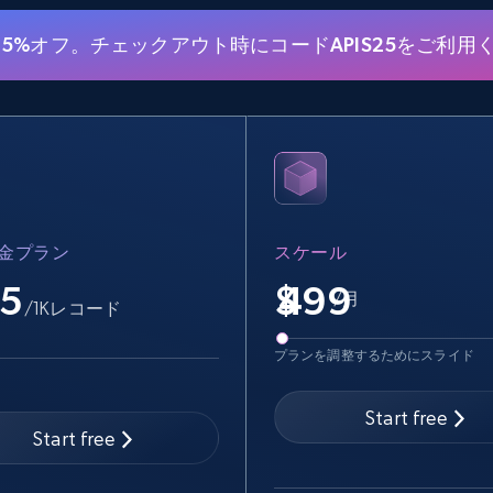
15.6K+
1.6K+
無料トライアル
25%オフ。チェックアウト時にコードAPIS25をご利用
Linkedin job listings information -
Discover jobs by company URL
URL, Job posting id, Job title, Company name,
Company id, Job location, Job summary, Job
seniority level, and more.
金プラン
スケール
.5
$
15.3K+
2.2K+
無料トライアル
/月
/1Kレコード
プランを調整するためにスライド
Google Maps full information - Collect
Start free
Google Maps Businesses data by place
Start free
id