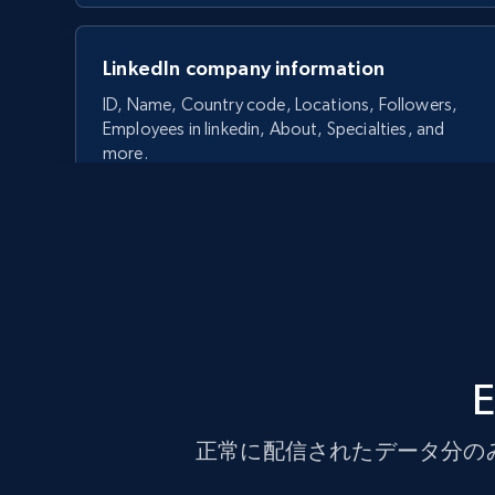
LinkedIn company information
ID, Name, Country code, Locations, Followers,
Employees in linkedin, About, Specialties, and
more.
33.6K+
3.5K+
無料トライアル
Crunchbase companies information
Name, URL, ID, Cb rank, Region, About,
Industries, Operating status, and more.
正常に配信されたデータ分の