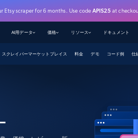
ur Etsy scraper for 6 months. Use code
APIS25
at checkou
AI用データ
価格
リソース
ドキュメント
スクレイパーマーケットプレイス
AGENTIC WEB EXECUTION
データフィード
データ
料金
デモ
コード例
デ
デ
リ
仕
学習ハブ
検索と抽出
スクレーパー
スクレイパーAPI
から始まる
$1
$0.75/1k rec
決
壁でトレ
AIアプリがWebを検索・クロールできるよう
600以上のウェブサイトからリアルタイム
FREE TIER
にする
データを取得
ブログ
Scraper Studio
リンクトイン
eコマース
から始まる
エージェントブラウザ
$1/1k req
ソーシャルメディア
チャットGPT
ケーススタディ
FREE TIER
学習のた
エージェントがウェブサイトを閲覧し、行動
AIスクレイパースタジオ
ウェブ動
できるようにする
から始まる
どのサイトもデータパイプラインに変換
データセットマーケットプレイス
オンラインセミナー
エンジ
$250/100K rec
ブライトデータMCP
FREE
データセットマーケットプレイス
ー
ウェブを解き放つオールインワンツールキッ
から始まる
プロキシロケーション
Data Firehose
ットを
ト
事前収集された600以上のドメインからの
$0.2/1k HTML
データ
リンクトイン
eコマース
マスタークラス