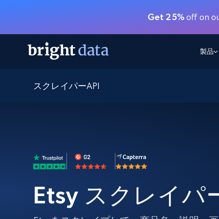
Get 25%
off on o
製品
スクレイパーAPI
ウェブアクセスAPI
マルチモーダルトレーニング
WEBアクセスAPI
ツール
Web Unlocker API
動画と音声データ
Web Unlocker API
から始まる
$1/1k req
1つのAPIでブロックとCAPTCHAを解
より多くのデータで、より少ない障
FREE TIER
ーニング
統合
Discover API
FREE
から始まる
クロールAPI
ビデオフィード – VLA対応済み
$1/1k req
Always live web discovery for agents
ブラウザ拡張機能
ヒューマノイドロボットのポリシー
めの継続的かつターゲットを絞った
SERP API
SERP API
から始まる
画を取得
ネットワークステータス
$1/1k req
オンデマンドですばやく容易に検索
FREE TIER
ンをスクレイピング
データパッケージ
Etsy スクレイパ
グーグル
ビング
ダックダックゴ
から始まる
Scraping Browser
あらゆる業界向けのLLM対応データセ
$5/GB
ヤンデックス
入手
Scraping Browser