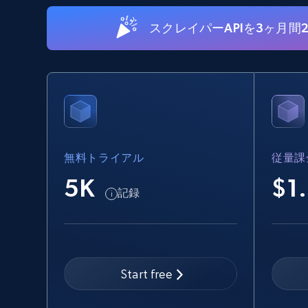
15.6K+
1.6K+
無料トライアル
スクレイパーAPIを3ヶ月間
Linkedin job listings information -
Discover new jobs by keyword
URL, Job posting id, Job title, Company name,
Company id, Job location, Job summary, Job
seniority level, and more.
無料トライアル
従量課
5K
$1
15.3K+
2.2K+
無料トライアル
記録
Google Maps full information -
discover records by location search
Start free
Place id, URL, Country, Name, Category,