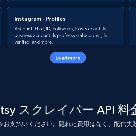
Instagram - Profiles
Account, Fbid, ID, Followers, Posts count, Is
business account, Is professional account, Is
verified, and more.
Load more
22.4K+
3.5K+
無料トライアル
Crunchbase companies information -
Searching data by keyword
Etsy スクレイパー API 料
Name, URL, ID, Cb rank, Region, About,
Industries, Operating status, and more.
みお支払いください。隠れた費用はなく、配信失