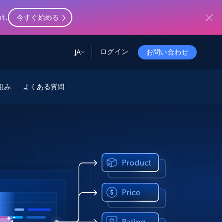
t.
今すぐ始める
ログイン
JA
お問い合わせ
ータ
ータと洞察
ソース
組み
よくある質問
会社情報
Startup Program
Retail Intelligence
から始まる
NEW
リテールインサイト
$2000/mo
リアルタイムのECインサイトとAI搭載レコ
メンデーションを提供
パートナープログラム
Demo Agents
Managed Data
から始まる
マネージドデータサービス
$1500/mo
Acquisition
トラストセンター
カスタマイズされたエンタープライズグレ
Integrations
ードのデータ収集
SDK Bright
Deep Lookup
BETA
ウェブデータで複雑検索
Bright Initiative