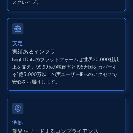
direct link as input
スクレイプ。
Zpid, City, State, HomeStatus, Address,
IsListingClaimedByCurrentSignedInUser,
IsCurrentSignedInAgentResponsible, Bedrooms,
and more.
安定
12K+
1.3K+
無料トライアル
実績あるインフラ
Bright Dataのプラットフォームは世界20,000社以
上を支え、99.99%の稼働率と195カ国をカバーす
る1億5,000万以上の実ユーザーIPへのアクセスで
LinkedIn posts
安心をお届けします。
URL, ID, User id, Use url, Title, Headline, Post
text, Date posted, and more.
11.3K+
1.5K+
無料トライアル
準拠
業界をリードするコンプライアンス