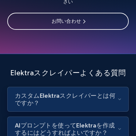
さい
お問い合わせ
Youtube - Videos posts - Discover videos by
channel URL
URL, Title, Youtuber, Youtuber md5, Video url,
Video length, Likes, Views, and more.
8K+
713+
無料トライアル
Elektraスクレイパーよくある質問
Youtube - Videos posts - Search videos by
カスタムElektraスクレイパーとは何
keyword and then apply relevant video
ですか？
filters
URL, Title, Youtuber, Youtuber md5, Video url,
AIプロンプトを使ってElektraを作成
Video length, Likes, Views, and more.
するにはどうすればよいですか？