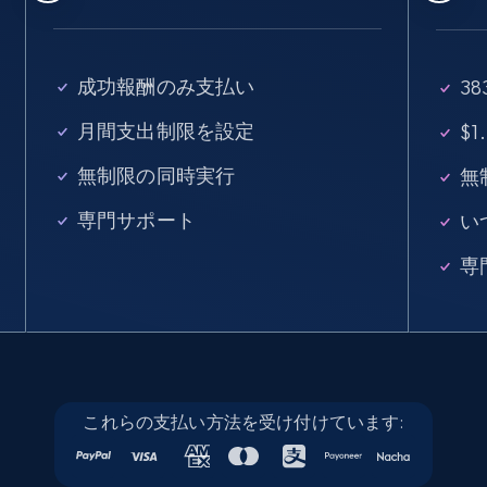
15.3K+
2.2K+
無料トライアル
成功報酬のみ支払い
3
月間支出制限を設定
$
Linkedin job listings information - Discover
new jobs by keyword
無制限の同時実行
無
URL, Job posting id, Job title, Company name,
専門サポート
い
Company id, Job location, Job summary, Job
seniority level, and more.
専
15.3K+
2.2K+
無料トライアル
Linkedin job listings information - Discover
これらの支払い方法を受け付けています:
jobs by company URL
URL, Job posting id, Job title, Company name,