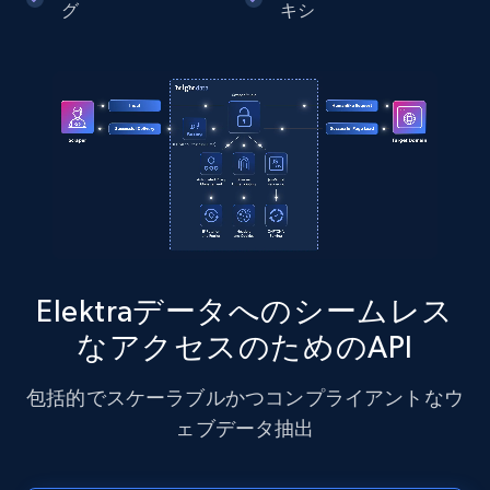
グ
キシ
Instagram - Posts - Collects posts from a
specific URLs by using profile URL
URL, User posted, Description, Hashtags, Num
comments, Date posted, Likes, Photos, and
more.
13.2K+
1.6K+
無料トライアル
Elektraデータへのシームレス
Zillow properties listing information
なアクセスのためのAPI
Zpid, City, State, HomeStatus, Address,
IsListingClaimedByCurrentSignedInUser,
包括的でスケーラブルかつコンプライアントなウ
IsCurrentSignedInAgentResponsible, Bedrooms,
ェブデータ抽出
and more.