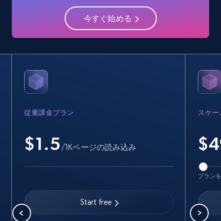
15.6K+
1.6K+
無料トライアル
今すぐ始める
Crunchbase companies information -
Searching data by keyword
Name, URL, ID, Cb rank, Region, About,
Industries, Operating status, and more.
従量課金プラン
スケー
15.6K+
1.6K+
無料トライアル
$1.5
$
4
/1Kページの読み込み
Linkedin job listings information
プラン
URL, Job posting id, Job title, Company name,
Company id, Job location, Job summary, Job
Start free
seniority level, and more.