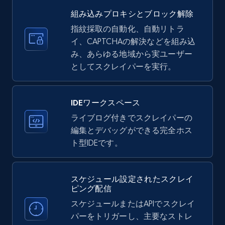
35.2K+
5.7K+
無料トライアル
組み込みプロキシとブロック解除
指紋採取の自動化、自動リトラ
イ、CAPTCHAの解決などを組み込
LinkedIn company information
み、あらゆる地域から実ユーザー
ID, Name, Country code, Locations, Followers,
としてスクレイパーを実行。
Employees in linkedin, About, Specialties, and
more.
IDEワークスペース
33.5K+
3.5K+
無料トライアル
ライブログ付きでスクレイパーの
編集とデバッグができる完全ホス
ト型IDEです。
Instagram - Profiles
スケジュール設定されたスクレイ
Account, Fbid, ID, Followers, Posts count, Is
ピング配信
business account, Is professional account, Is
verified, and more.
スケジュールまたはAPIでスクレイ
パーをトリガーし、主要なストレ