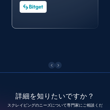
CEO at AdRetreaver
今すぐ観る
Data Science Specialist
Charmagne Cruz
Head of Reporting & Analytics, Business
Technologies and Pricing at Shopee
Youtube - Videos posts
Philippines Inc.
URL, Title, Youtuber, Youtuber md5, Video url,
Video length, Likes, Views, and more.
今すぐ観る
8K+
713+
無料トライアル
Youtube - Videos posts - Search new
youtube videos by keyword
URL, Title, Youtuber, Youtuber md5, Video url,
Video length, Likes, Views, and more.
詳細を知りたいですか？
スクレイピングのニーズについて専門家にご相談くだ
8K+
713+
無料トライアル