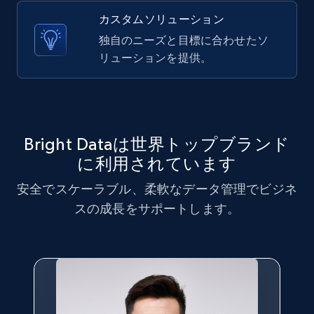
X (formerly Twitter) - Posts - Collecting
カスタムソリューション
Twitter posts URLs
独自のニーズと目標に合わせたソ
ID, User posted, Name, Description, Date
リューションを提供。
posted, Photos, URL, Quoted post, and more.
10.3K+
1.2K+
無料トライアル
Bright Dataは世界トップブランド
に利用されています
X (formerly Twitter) - Posts - Getting x
posts by array of profiles
安全でスケーラブル、柔軟なデータ管理でビジネ
ID, User posted, Name, Description, Date
スの成長をサポートします。
posted, Photos, URL, Quoted post, and more.
10.3K+
1.2K+
無料トライアル