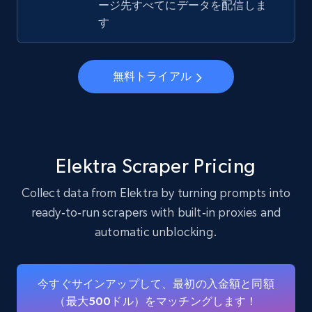
ージ先すべてにデータを配信しま
22.2K+
3.4K+
無料トライアル
す
Instagram - Profiles - Collect profile
無料トライアル
information by user name
Account, Fbid, ID, Followers, Posts count, Is
business account, Is professional account, Is
verified, and more.
Elektra Scraper Pricing
22.2K+
3.4K+
無料トライアル
Collect data from Elektra by turning prompts into
ready‑to‑run scrapers with built‑in proxies and
automatic unblocking.
Crunchbase companies information
Name, URL, ID, Cb rank, Region, About,
今すぐサインアップして、最初の入金額と同額
Industries, Operating status, and more.
（最大500ドル）をマッチングします！