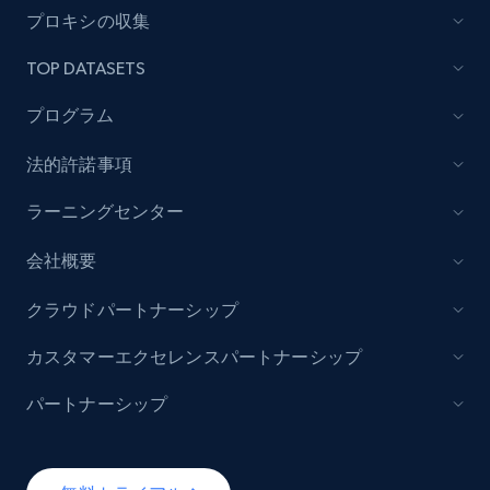
プロキシの収集
7.4K+
870+
無料トライアル
TOP DATASETS
プログラム
TikTok - Posts
法的許諾事項
URL, Post id, Description, Create time, Digg
count, Share count, Collect count, Comment
ラーニングセンター
count, and more.
会社概要
6.7K+
893+
無料トライアル
クラウドパートナーシップ
カスタマーエクセレンスパートナーシップ
TikTok - Posts - Input specific profile URL to
パートナーシップ
get posts published by it
URL, Post id, Description, Create time, Digg
count, Share count, Collect count, Comment