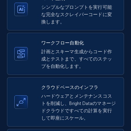
シンプルなプロンプトを実行可能
Amazon products - Collects products by
な完全なスクレイパーコードに変
specific keywords
換します。
Title, Seller name, Brand, Description, Initial
price, Currency, Availability, Reviews count, and
more.
ワークフロー自動化
計画とスキーマ生成からコード作
35.2K+
成とテストまで、すべてのステッ
5.7K+
無料トライアル
プを自動化します。
Amazon products - find products by using
クラウドベースのインフラ
upc numbers
ハードウェアとメンテナンスコス
Title, Seller name, Brand, Description, Initial
トを削減し、Bright Dataのマネージ
price, Currency, Availability, Reviews count, and
ドクラウドですべての計算を実行
more.
して即座にスケール。