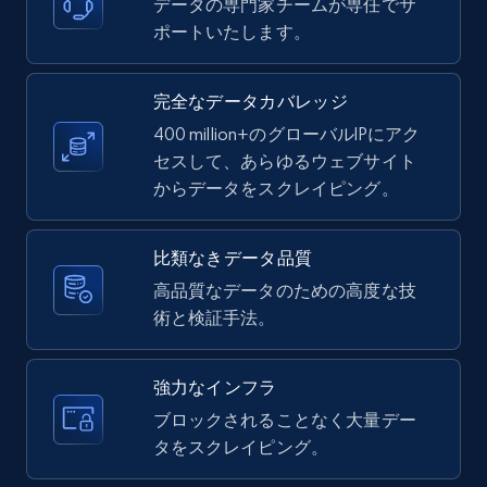
データの専門家チームが専任でサ
LinkedIn posts - Discover new posts
ポートいたします。
company URL
URL, ID, User id, Use url, Title, Headline, Post
完全なデータカバレッジ
text, Date posted, and more.
400 million+のグローバルIPにアク
セスして、あらゆるウェブサイト
11.3K+
1.5K+
無料トライアル
からデータをスクレイピング。
比類なきデータ品質
X (formerly Twitter) - Posts
高品質なデータのための高度な技
ID, User posted, Name, Description, Date
術と検証手法。
posted, Photos, URL, Quoted post, and more.
強力なインフラ
10.3K+
1.2K+
無料トライアル
ブロックされることなく大量デー
タをスクレイピング。