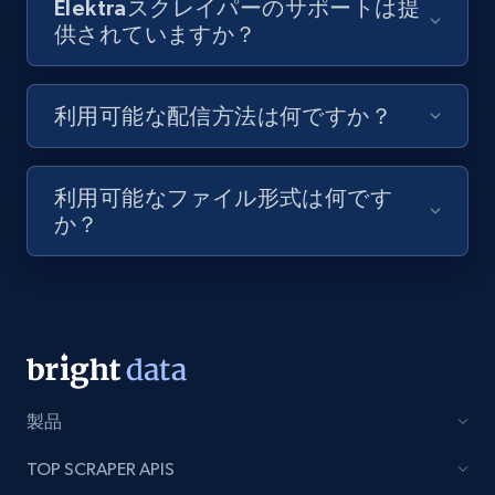
Elektraスクレイパーのサポートは提
供されていますか？
8K+
713+
無料トライアル
利用可能な配信方法は何ですか？
Youtube - Videos posts - Discovery videos
by podcast url
利用可能なファイル形式は何です
URL, Title, Youtuber, Youtuber md5, Video url,
か？
Video length, Likes, Views, and more.
8K+
713+
無料トライアル
Amazon Reviews
製品
URL, Product name, Product rating, Product
rating object, Product rating max, Rating,
TOP SCRAPER APIS
Author name, Asin, and more.