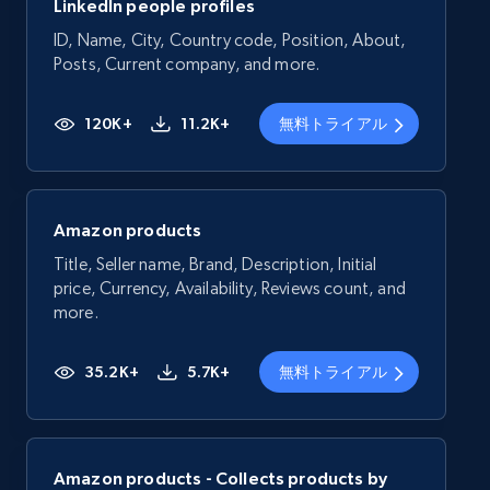
LinkedIn people profiles
ID, Name, City, Country code, Position, About,
Posts, Current company, and more.
120K+
11.2K+
無料トライアル
Amazon products
Title, Seller name, Brand, Description, Initial
price, Currency, Availability, Reviews count, and
more.
35.2K+
5.7K+
無料トライアル
Amazon products - Collects products by