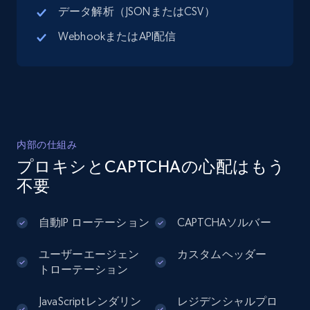
データ解析（JSONまたはCSV）
Google Maps full information - Discover
new records by Customer ID
WebhookまたはAPI配信
Place id, URL, Country, Name, Category,
Address, Description, Business details, and
more.
13.2K+
1.7K+
無料トライアル
内部の仕組み
プロキシとCAPTCHAの心配はもう
不要
Instagram - Posts
URL, User posted, Description, Hashtags, Num
自動IP ローテーション
CAPTCHAソルバー
comments, Date posted, Likes, Photos, and
more.
ユーザーエージェン
カスタムヘッダー
トローテーション
13.2K+
1.6K+
無料トライアル
JavaScriptレンダリン
レジデンシャルプロ