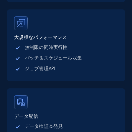
Place id, URL, Country, Name, Category,
Address, Description, Business details, and
more.
13.2K+
1.7K+
無料トライアル
大規模なパフォーマンス
無制限の同時実行性
バッチ＆スケジュール収集
Google Maps full information - Collect
ジョブ管理API
Google Maps Businesses data by place id
Place id, URL, Country, Name, Category,
Address, Description, Business details, and
more.
13.2K+
1.7K+
無料トライアル
データ配信
データ検証＆発見