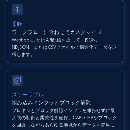
12K+
1.3K+
無料トライアル
柔軟
Zillow properties listing information -
ワークフローに合わせてカスタマイズ
Discover by custom filters - location, home
WebhookまたはAPI配信を通じて、JSON、
type and status
NDJSON、またはCSVファイルで構造化データを取
Zpid, City, State, HomeStatus, Address,
得します。
IsListingClaimedByCurrentSignedInUser,
IsCurrentSignedInAgentResponsible, Bedrooms,
and more.
12K+
1.3K+
無料トライアル
スケーラブル
組み込みインフラとブロック解除
プロキシとブロック解除インフラを維持せずに最
Zillow properties listing information -
大限の制御と柔軟性を確保。CAPTCHAやブロック
Search by parameters on zillow and use the
を回避しながらあらゆる地域からデータを簡単に