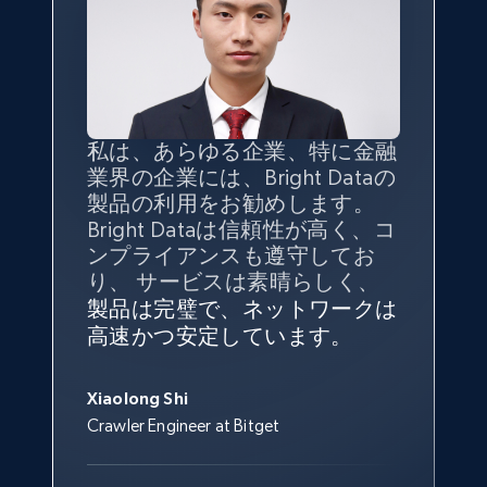
TikTok - Profiles
Account id, Nickname, Biography, Awg
engagement rate, Comment engagement rate,
Like engagement rate, Bio link, Predicted lang,
and more.
私は、あらゆる企業、特に金融
インターネットから公開ウェブ
データの
質
と量を
最大限に確
業界の企業には、Bright Dataの
データを収集する機能なしで
保することが最も重要であり、
8.3K+
962+
無料トライアル
製品の利用をお勧めします。
は、ブランドがすべての媒体に
そこでBright Dataとtgndataの
Bright Dataは信頼性が高く、コ
向けて紹介されたこと、またそ
組み合わせが威力を発揮しま
インターネットから公開ウェブ
私の経験から言えば、Bright
Bright Dataとの提携には大変満
信頼性に
非常に感銘を受けてお
ンプライアンスも遵守してお
の展開先を知りえることはでき
す。
データを収集する機能なしで
Dataのサービスは極めて貴重な
足しております。全てが順調
り、Bright Dataには全体的に大
り、 サービスは素晴らしく、
ず、また、Bright Dataのサポー
は、ブランドがすべての媒体に
ものでした。Bright Dataのおか
変満足しています。アカウント
で、ネットワークは非常に
安定
TikTok - Profiles - Discover by search URL
トなしでは急成長を遂げること
製品は完璧で、ネットワークは
向けて紹介されたこと、またそ
げで、当社のニーズを満たすの
マネージャーとは定期的な連絡
しており、
カスタマーサービス
and country
George Koutsoudopoulos
はできなかったでしょう。
高速かつ安定しています。
の展開先を知りえることはでき
に十分な公開ウェブデータを収
ルートがあり、非常に協力的で
にも満足しています。
サポート
CEO at tgndata
Account id, Nickname, Biography, Awg
ず、また、Bright Dataのサポー
集することができ、また同社の
す。
スタッフは当社にとって最高で
engagement rate, Comment engagement rate,
トなしでは急成長を遂げること
サポートおよび開発スタッフの
Sarah Melville
す。
Xiaolong Shi
Like engagement rate, Bio link, Predicted lang,
はできなかったでしょう。
おかげで、多くのプロセスを最
Media Director at YouGov Sport
and more.
Crawler Engineer at Bitget
Yorgos Panzaris
適化することができました。
CTO at Convert Group
Cheddi Rai
Sarah Melville
8.3K+
962+
無料トライアル