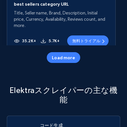
best sellers category URL
Title, Seller name, Brand, Description, Initial
price, Currency, Availability, Reviews count, and
more.
35.2K+
5.7K+
無料トライアル
Load more
Amazon products - Collects products by
specific category URL
Title, Seller name, Brand, Description, Initial
Elektraスクレイパーの主な機
price, Currency, Availability, Reviews count, and
more.
能
35.2K+
5.7K+
無料トライアル
コード生成