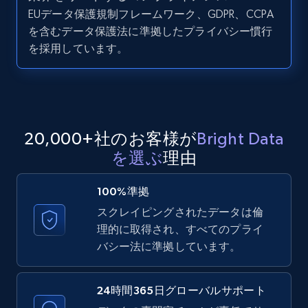
LinkedIn posts - Discover user's articles by
EUデータ保護規制フレームワーク、GDPR、CCPA
URL
を含むデータ保護法に準拠したプライバシー慣行
URL, ID, User id, Use url, Title, Headline, Post
を採用しています。
text, Date posted, and more.
11.3K+
1.5K+
無料トライアル
20,000+社のお客様が
Bright Data
を選ぶ
理由
LinkedIn posts - Discover posts by Profile
URL
100%準拠
URL, ID, User id, Use url, Title, Headline, Post
スクレイピングされたデータは倫
text, Date posted, and more.
理的に取得され、すべてのプライ
バシー法に準拠しています。
11.3K+
1.5K+
無料トライアル
24時間365日グローバルサポート