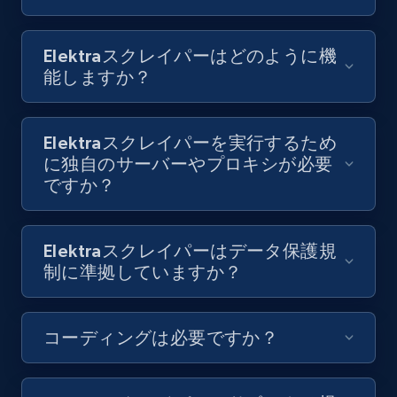
8K+
713+
無料トライアル
Elektraスクレイパーはどのように機
能しますか？
Youtube - Videos posts - Collect YouTube
posts by hashtags
Elektraスクレイパーを実行するため
URL, Title, Youtuber, Youtuber md5, Video url,
に独自のサーバーやプロキシが必要
Video length, Likes, Views, and more.
ですか？
8K+
713+
無料トライアル
Elektraスクレイパーはデータ保護規
制に準拠していますか？
Youtube - Videos posts - Discovery records
by Explore page URL
コーディングは必要ですか？
URL, Title, Youtuber, Youtuber md5, Video url,
Video length, Likes, Views, and more.