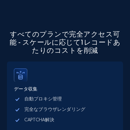
Company id, Job location, Job summary, Job
seniority level, and more.
15.3K+
2.2K+
無料トライアル
すべてのプランで完全アクセス可
能 - スケールに応じて1レコードあ
たりのコストを削減
Google Maps full information
Place id, URL, Country, Name, Category,
Address, Description, Business details, and
more.
データ収集
13.2K+
1.7K+
無料トライアル
自動プロキシ管理
完全なブラウザレンダリング
Google Maps full information - discover
CAPTCHA解決
records by location search