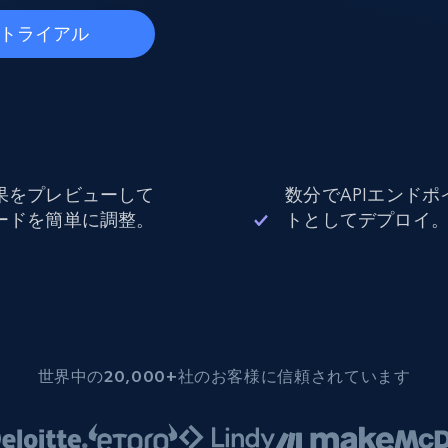
データセンタープロキシ
$0.9/IP
B
トライアル
ISPプロキシ
ロー
70万以上の完全準拠の静的住宅用プロキシ
果をプレビューして
数分でAPIエンドポ
で信頼
ードを簡単に調整。
トとしてデプロイ
世界中の20,000+社のお客様に信頼されています