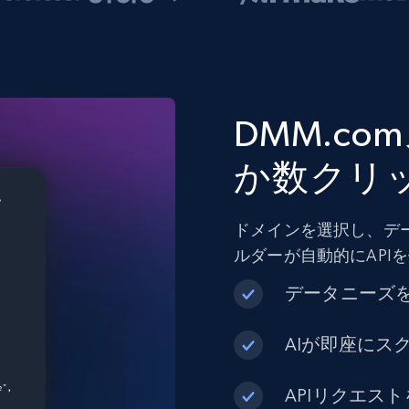
DMM.c
か数クリ
ドメインを選択し、デ
ルダーが自動的にAPI
データニーズ
AIが即座にス
APIリクエス