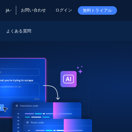
お問い合わせ
ログイン
JA
無料トライアル
ータ
ータと洞察
ソース
よくある質問
会社情報
Startup Program
Retail Intelligence
から始まる
NEW
リテールインサイト
$2000/mo
リアルタイムのECインサイトとAI搭載レコ
メンデーションを提供
パートナープログラム
Demo Agents
Managed Data
から始まる
マネージドデータサービス
$1500/mo
Acquisition
トラストセンター
カスタマイズされたエンタープライズグレ
Integrations
ードのデータ収集
SDK Bright
Deep Lookup
BETA
ウェブデータで複雑検索
Bright Initiative