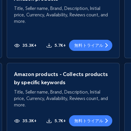
Title, Seller name, Brand, Description, Initial
price, Currency, Availability, Reviews count, and
more.
35.3K+
5.7K+
無料トライアル
Amazon products - Collects products
by specific keywords
Title, Seller name, Brand, Description, Initial
price, Currency, Availability, Reviews count, and
more.
35.3K+
5.7K+
無料トライアル