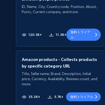
ID, Name, City, Country code, Position, About,
Posts, Current company, and more.
無料トライア
120.3K+
11.3K+
ル
Amazon products - Collects products
by specific category URL
Title, Seller name, Brand, Description, Initial
price, Currency, Availability, Reviews count, and
more.
35.3K+
5.7K+
無料トライアル