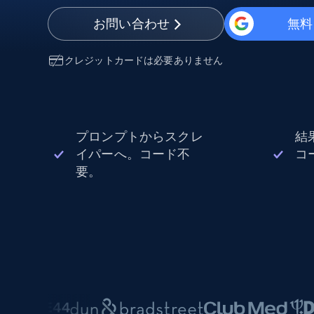
から始まる
$5
$2.5/G
50% OFF
お問い合わせ
無料
プロキシサービス
から始まる
ISPプロキシ
$1.3/IP
クレジットカードは必要ありません
住宅用プロキシ
50% OFF
400M+ 実際のピアデバイスからのグ
バルIP
データセンタープロキシ
プロンプトからスクレ
結
効率的なデータ抽出を実現する高速
性の高いプロキシ
イパーへ。コード不
コ
要。