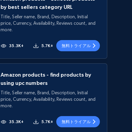
by best sellers category URL
Title, Seller name, Brand, Description, Initial
price, Currency, Availability, Reviews count, and
more.
35.3K+
5.7K+
無料トライアル
Amazon products - find products by
using upc numbers
Title, Seller name, Brand, Description, Initial
price, Currency, Availability, Reviews count, and
more.
35.3K+
5.7K+
無料トライアル