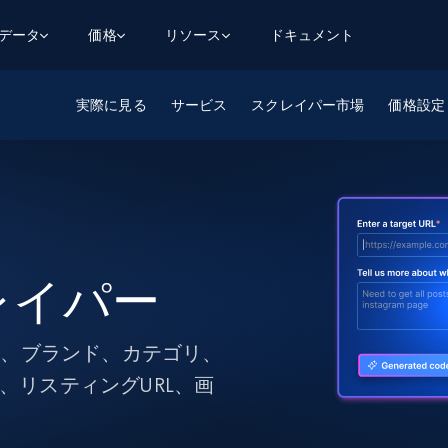
用データ
価格
リソース
ドキュメント
実際に見る
AGENTIC WEB EXECUTION
データフィード
データ
サービス
スクレイパー市場
価格設定
デ
デ
リ
学習ハブ
検索と抽出
スクレーパー
スクレイパーAPI
から始まる
$1
$0.75/1k rec
決
壁でトレ
AIアプリがWebを検索・クロールできるよう
600以上のウェブサイトからリアルタイム
FREE TIER
にする
データを取得
ブログ
Scraper Studio
リンクトイン
eコマース
から始まる
エージェントブラウザ
$1/1k req
ソーシャルメディア
チャットGPT
ケーススタディ
FREE TIER
学習のた
エージェントがウェブサイトを閲覧し、行動
AIスクレイパースタジオ
ウェブ動
できるようにする
から始まる
どのサイトもデータパイプラインに変換
データセットマーケットプレイス
オンラインセミナー
エンジ
クレイパー
$250/100K rec
ブライトデータMCP
FREE
データセットマーケットプレイス
ウェブを解き放つオールインワンツールキッ
から始まる
プロキシロケーション
Data Firehose
ットを
ト
事前収集された600以上のドメインからの
$0.2/1k HTML
データ
品名、ブランド、カテゴリ、
リンクトイン
eコマース
マスタークラス
ングに
、リスティングURL、画
ソーシャルメディア
不動産
Data Firehose
ビデオ
Real-time web data, delivered as it’s
collected
から始まる