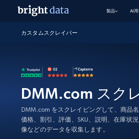
製品
AI
カスタムスクレイパー
ウェブアクセスAPI
マルチモーダルトレーニング
WEBアクセスAPI
ツール
Web Unlocker API
動画と音声データ
Web Unlocker API
から始まる
$1/1k req
1つのAPIでブロックとCAPTCHAを解
より多くのデータで、より少ない障
FREE TIER
ーニング
統合
Discover API
FREE
から始まる
クロールAPI
ビデオフィード – VLA対応済み
$1/1k req
Always live web discovery for agents
ブラウザ拡張機能
ヒューマノイドロボットのポリシー
めの継続的かつターゲットを絞った
SERP API
SERP API
から始まる
画を取得
ネットワークステータス
$1/1k req
オンデマンドですばやく容易に検索
DMM.com ス
FREE TIER
ンをスクレイピング
データパッケージ
グーグル
ビング
ダックダックゴ
から始まる
Scraping Browser
あらゆる業界向けのLLM対応データセ
$5/GB
ヤンデックス
入手
DMM.com をスクレイピングして、商
Scraping Browser
組み込みのブロック解除とホスティ
価格、割引、評価、SKU、説明、在庫状況
プロキシサービス
よるスクレイピングブラウザの設定
像などのデータを収集します。
住宅用プロキシ