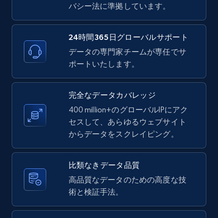
バシー法に準拠しています。
11.3K+
1.5K+
無料トライアル
24時間365日グローバルサポート
データの専門家チームが専任でサ
ポートいたします。
LinkedIn posts - Discover new posts
company URL
URL, ID, User id, Use url, Title, Headline, Post
完全なデータカバレッジ
text, Date posted, and more.
400 million+のグローバルIPにアク
セスして、あらゆるウェブサイト
11.3K+
1.5K+
無料トライアル
からデータをスクレイピング。
比類なきデータ品質
X (formerly Twitter) - Posts
高品質なデータのための高度な技
術と検証手法。
ID, User posted, Name, Description, Date
posted, Photos, URL, Quoted post, and more.