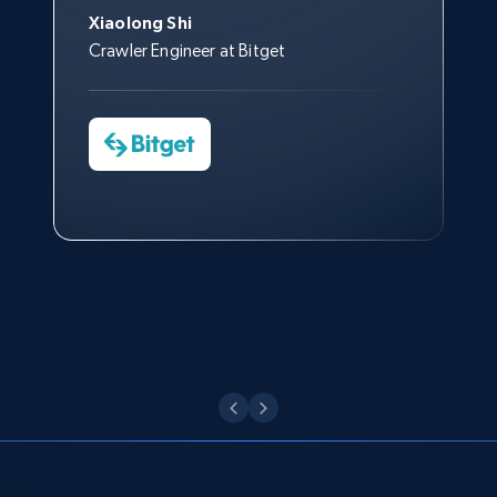
トなしでは急成長を遂げること
engagement rate, Comment engagement rate,
サポートおよび開発スタッフの
Sarah Melville
す。
Xiaolong Shi
はできなかったでしょう。
Like engagement rate, Bio link, Predicted lang,
おかげで、多くのプロセスを最
Media Director at YouGov Sport
Crawler Engineer at Bitget
Yorgos Panzaris
and more.
適化することができました。
CTO at Convert Group
Cheddi Rai
Sarah Melville
CEO at AdRetreaver
8.3K+
963+
無料トライアル
今すぐ観る
Data Science Specialist
Charmagne Cruz
Head of Reporting & Analytics, Business
Technologies and Pricing at Shopee
Philippines Inc.
Youtube - Videos posts
URL, Title, Youtuber, Youtuber md5, Video url,
Video length, Likes, Views, and more.
今すぐ観る
8.1K+
714+
無料トライアル
Youtube - Videos posts - Search new
youtube videos by keyword