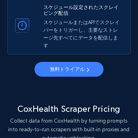
スケジュール設定されたスクレイ
Account, Fbid, ID, Followers, Posts count, Is
ピング配信
business account, Is professional account, Is
verified, and more.
スケジュールまたはAPIでスクレイ
パーをトリガーし、主要なストレ
ージ先すべてにデータを配信しま
22.3K+
3.5K+
無料トライアル
す
Instagram - Profiles - Collect profile
無料トライアル
information by user name
Account, Fbid, ID, Followers, Posts count, Is
business account, Is professional account, Is
verified, and more.
CoxHealth Scraper Pricing
22.3K+
3.5K+
無料トライアル
Collect data from CoxHealth by turning prompts
into ready‑to‑run scrapers with built‑in proxies and
automatic unblocking.