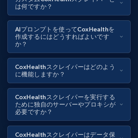
keyword and then apply relevant video
は何ですか？
filters
URL, Title, Youtuber, Youtuber md5, Video url,
Video length, Likes, Views, and more.
AIプロンプトを使ってCoxHealthを
作成するにはどうすればよいです
8.1K+
714+
無料トライアル
か？
CoxHealthスクレイパーはどのよう
Youtube - Videos posts - Collect YouTube
に機能しますか？
posts by hashtags
URL, Title, Youtuber, Youtuber md5, Video url,
Video length, Likes, Views, and more.
CoxHealthスクレイパーを実行する
ために独自のサーバーやプロキシが
必要ですか？
8.1K+
714+
無料トライアル
CoxHealthスクレイパーはデータ保