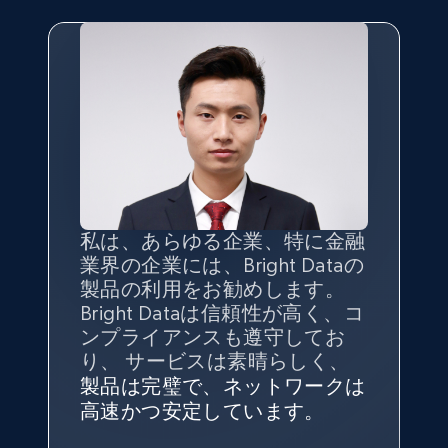
10.3K+
1.2K+
無料トライアル
TikTok - Profiles
Account id, Nickname, Biography, Awg
engagement rate, Comment engagement rate,
Like engagement rate, Bio link, Predicted lang,
and more.
私は、あらゆる企業、特に金融
インターネットから公開ウェブ
データの
質
と量を
最大限に確
業界の企業には、Bright Dataの
データを収集する機能なしで
保することが最も重要であり、
8.3K+
963+
無料トライアル
製品の利用をお勧めします。
は、ブランドがすべての媒体に
そこでBright Dataとtgndataの
Bright Dataは信頼性が高く、コ
向けて紹介されたこと、またそ
組み合わせが威力を発揮しま
インターネットから公開ウェブ
私の経験から言えば、Bright
Bright Dataとの提携には大変満
信頼性に
非常に感銘を受けてお
ンプライアンスも遵守してお
の展開先を知りえることはでき
す。
データを収集する機能なしで
Dataのサービスは極めて貴重な
足しております。全てが順調
り、Bright Dataには全体的に大
り、 サービスは素晴らしく、
ず、また、Bright Dataのサポー
は、ブランドがすべての媒体に
ものでした。Bright Dataのおか
変満足しています。アカウント
で、ネットワークは非常に
安定
TikTok - Profiles - Discover by search URL
トなしでは急成長を遂げること
製品は完璧で、ネットワークは
向けて紹介されたこと、またそ
げで、当社のニーズを満たすの
マネージャーとは定期的な連絡
しており、
カスタマーサービス
George Koutsoudopoulos
はできなかったでしょう。
and country
高速かつ安定しています。
の展開先を知りえることはでき
に十分な公開ウェブデータを収
ルートがあり、非常に協力的で
にも満足しています。
サポート
CEO at tgndata
ず、また、Bright Dataのサポー
Account id, Nickname, Biography, Awg
集することができ、また同社の
す。
スタッフは当社にとって最高で