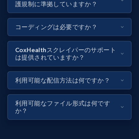
護規制に準拠していますか？
Youtube - Videos posts - Discovery records
by Explore page URL
URL, Title, Youtuber, Youtuber md5, Video url,
コーディングは必要ですか？
Video length, Likes, Views, and more.
8.1K+
714+
無料トライアル
CoxHealthスクレイパーのサポート
は提供されていますか？
Youtube - Videos posts - Discovery videos
利用可能な配信方法は何ですか？
by podcast url
URL, Title, Youtuber, Youtuber md5, Video url,
Video length, Likes, Views, and more.
利用可能なファイル形式は何です
か？
8.1K+
714+
無料トライアル