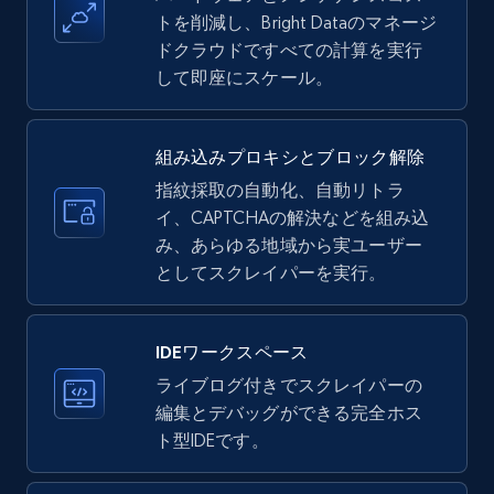
Title, Seller name, Brand, Description, Initial
トを削減し、Bright Dataのマネージ
price, Currency, Availability, Reviews count, and
ドクラウドですべての計算を実行
more.
して即座にスケール。
35.3K+
5.7K+
無料トライアル
組み込みプロキシとブロック解除
指紋採取の自動化、自動リトラ
イ、CAPTCHAの解決などを組み込
LinkedIn company information
み、あらゆる地域から実ユーザー
ID, Name, Country code, Locations, Followers,
としてスクレイパーを実行。
Employees in linkedin, About, Specialties, and
more.
IDEワークスペース
33.5K+
3.5K+
無料トライアル
ライブログ付きでスクレイパーの
編集とデバッグができる完全ホス
ト型IDEです。
Instagram - Profiles