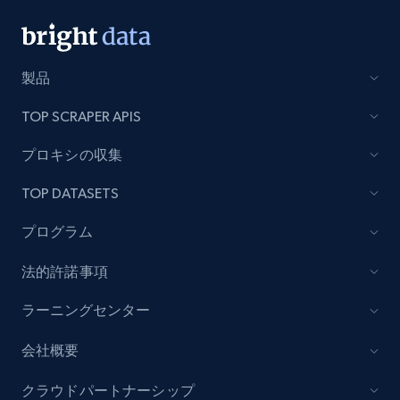
Amazon Reviews
URL, Product name, Product rating, Product
rating object, Product rating max, Rating,
製品
Author name, Asin, and more.
TOP SCRAPER APIS
7.4K+
870+
無料トライアル
プロキシの収集
TOP DATASETS
TikTok - Posts
プログラム
URL, Post id, Description, Create time, Digg
法的許諾事項
count, Share count, Collect count, Comment
count, and more.
ラーニングセンター
6.7K+
905+
無料トライアル
会社概要
クラウドパートナーシップ