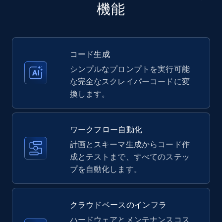
more.
機能
35.3K+
5.7K+
無料トライアル
コード生成
シンプルなプロンプトを実行可能
Amazon products - Collects products by
な完全なスクレイパーコードに変
specific keywords
換します。
Title, Seller name, Brand, Description, Initial
price, Currency, Availability, Reviews count, and
more.
ワークフロー自動化
計画とスキーマ生成からコード作
35.3K+
成とテストまで、すべてのステッ
5.7K+
無料トライアル
プを自動化します。
Amazon products - find products by using
クラウドベースのインフラ
upc numbers
ハードウェアとメンテナンスコス