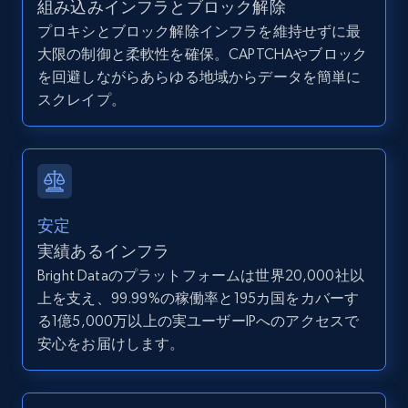
組み込みインフラとブロック解除
プロキシとブロック解除インフラを維持せずに最
大限の制御と柔軟性を確保。CAPTCHAやブロック
Zillow properties listing information -
を回避しながらあらゆる地域からデータを簡単に
Search by parameters on zillow and use the
スクレイプ。
direct link as input
Zpid, City, State, HomeStatus, Address,
IsListingClaimedByCurrentSignedInUser,
IsCurrentSignedInAgentResponsible, Bedrooms,
and more.
安定
12K+
1.3K+
無料トライアル
実績あるインフラ
Bright Dataのプラットフォームは世界20,000社以
上を支え、99.99%の稼働率と195カ国をカバーす
る1億5,000万以上の実ユーザーIPへのアクセスで
LinkedIn posts
安心をお届けします。
URL, ID, User id, Use url, Title, Headline, Post
text, Date posted, and more.