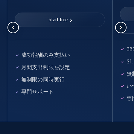
Linkedin job listings information
URL, Job posting id, Job title, Company name,
Start free
Company id, Job location, Job summary, Job
seniority level, and more.
15.3K+
2.2K+
無料トライアル
3
成功報酬のみ支払い
$
月間支出制限を設定
Linkedin job listings information - Discover
無
無制限の同時実行
new jobs by keyword
い
URL, Job posting id, Job title, Company name,
専門サポート
Company id, Job location, Job summary, Job
専
seniority level, and more.
15.3K+
2.2K+
無料トライアル