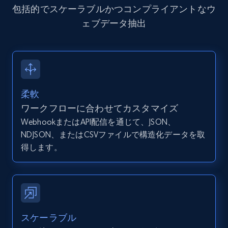
包括的でスケーラブルかつコンプライアントなウ
IsListingClaimedByCurrentSignedInUser,
IsCurrentSignedInAgentResponsible, Bedrooms,
ェブデータ抽出
and more.
12K+
1.3K+
無料トライアル
柔軟
ワークフローに合わせてカスタマイズ
Zillow properties listing information -
WebhookまたはAPI配信を通じて、JSON、
Discover by custom filters - location, home
NDJSON、またはCSVファイルで構造化データを取
type and status
得します。
Zpid, City, State, HomeStatus, Address,
IsListingClaimedByCurrentSignedInUser,
IsCurrentSignedInAgentResponsible, Bedrooms,
and more.
12K+
1.3K+
無料トライアル
スケーラブル