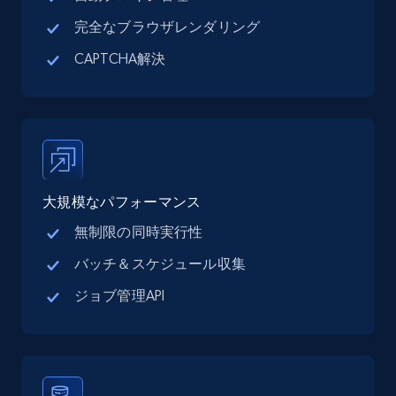
完全なブラウザレンダリング
CAPTCHA解決
Google Maps full information - discover
records by location search
Place id, URL, Country, Name, Category,
Address, Description, Business details, and
more.
大規模なパフォーマンス
13.3K+
1.7K+
無料トライアル
無制限の同時実行性
バッチ＆スケジュール収集
Google Maps full information - Collect
ジョブ管理API
Google Maps Businesses data by place id
Place id, URL, Country, Name, Category,
Address, Description, Business details, and
more.