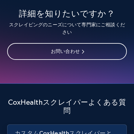
URL, Title, Youtuber, Youtuber md5, Video url,
詳細を知りたいですか？
Video length, Likes, Views, and more.
スクレイピングのニーズについて専門家にご相談くだ
8.1K+
714+
無料トライアル
さい
お問い合わせ
Youtube - Videos posts - Discover videos by
channel URL
URL, Title, Youtuber, Youtuber md5, Video url,
Video length, Likes, Views, and more.
8.1K+
714+
無料トライアル
CoxHealthスクレイパーよくある質
問
Youtube - Videos posts - Search videos by
カスタムCoxHealthスクレイパーと