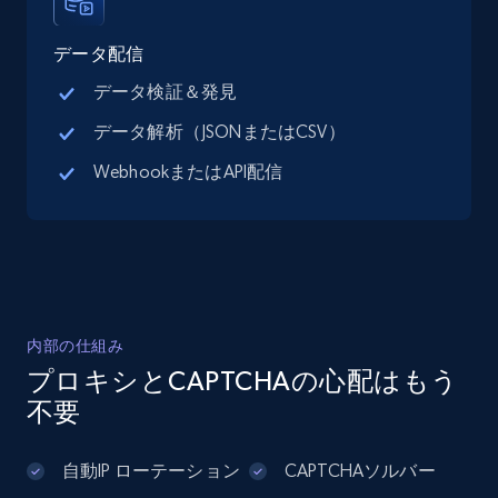
13.3K+
1.7K+
無料トライアル
データ配信
データ検証＆発見
データ解析（JSONまたはCSV）
Google Maps full information - Discover
WebhookまたはAPI配信
new records by Customer ID
Place id, URL, Country, Name, Category,
Address, Description, Business details, and
more.
13.3K+
1.7K+
無料トライアル
内部の仕組み
プロキシとCAPTCHAの心配はもう
不要
Instagram - Posts
URL, User posted, Description, Hashtags, Num
自動IP ローテーション
CAPTCHAソルバー
comments, Date posted, Likes, Photos, and