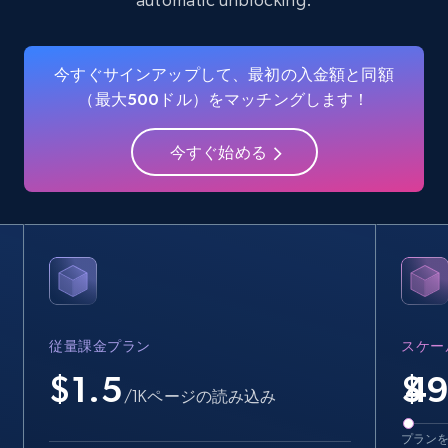
Crunchbase companies information
Name, URL, ID, Cb rank, Region, About,
今すぐサインアップして、最初の入金額と同額
Industries, Operating status, and more.
（最大500ドル）をマッチングします！
15.6K+
1.6K+
無料トライアル
今すぐ始める
Crunchbase companies information -
Searching data by keyword
Name, URL, ID, Cb rank, Region, About,
Industries, Operating status, and more.
従量課金プラン
スケー
15.6K+
1.6K+
無料トライアル
$1.5
$
/1Kページの読み込み
プラン