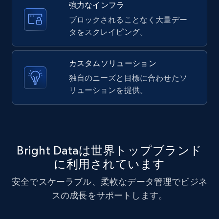
強力なインフラ
10.3K+
1.2K+
無料トライアル
ブロックされることなく大量デー
タをスクレイピング。
X (formerly Twitter) - Posts - Collecting
カスタムソリューション
Twitter posts URLs
独自のニーズと目標に合わせたソ
ID, User posted, Name, Description, Date
リューションを提供。
posted, Photos, URL, Quoted post, and more.
10.3K+
1.2K+
無料トライアル
Bright Dataは世界トップブランド
に利用されています
X (formerly Twitter) - Posts - Getting x
安全でスケーラブル、柔軟なデータ管理でビジネ
posts by array of profiles
スの成長をサポートします。
ID, User posted, Name, Description, Date
posted, Photos, URL, Quoted post, and more.