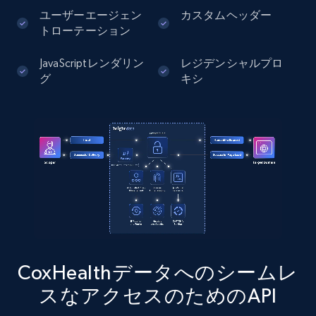
more.
ユーザーエージェン
カスタムヘッダー
トローテーション
13.2K+
1.6K+
無料トライアル
JavaScriptレンダリン
レジデンシャルプロ
グ
キシ
Instagram - Posts - Collects posts from a
specific URLs by using profile URL
URL, User posted, Description, Hashtags, Num
comments, Date posted, Likes, Photos, and
more.
13.2K+
1.6K+
無料トライアル
CoxHealthデータへのシームレ
スなアクセスのためのAPI
Zillow properties listing information
Zpid, City, State, HomeStatus, Address,