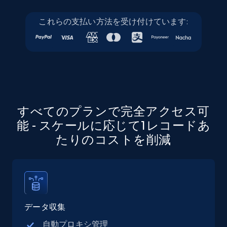
これらの支払い方法を受け付けています:
Linkedin job listings information - Discover
jobs by company URL
URL, Job posting id, Job title, Company name,
Company id, Job location, Job summary, Job
seniority level, and more.
15.3K+
2.2K+
無料トライアル
すべてのプランで完全アクセス可
能 - スケールに応じて1レコードあ
たりのコストを削減
Google Maps full information
Place id, URL, Country, Name, Category,
Address, Description, Business details, and
more.
データ収集
13.3K+
1.7K+
無料トライアル
自動プロキシ管理