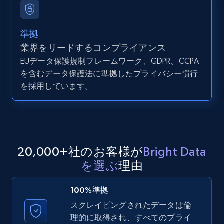
11.3K+
1.5K+
無料トライアル
準拠
業界をリードするコンプライアンス
EUデータ保護規制フレームワーク、GDPR、CCPA
LinkedIn posts - Discover user's articles by
を含むデータ保護法に準拠したプライバシー慣行
URL
を採用しています。
URL, ID, User id, Use url, Title, Headline, Post
text, Date posted, and more.
11.3K+
1.5K+
無料トライアル
20,000+社のお客様が
Bright Data
を選ぶ
理由
LinkedIn posts - Discover posts by Profile
URL
100%準拠
URL, ID, User id, Use url, Title, Headline, Post
スクレイピングされたデータは倫
text, Date posted, and more.
理的に取得され、すべてのプライ