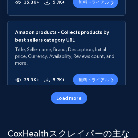
35.3K+
5.7K+
無料トライアル
Amazon products - Collects products by
best sellers category URL
Title, Seller name, Brand, Description, Initial
price, Currency, Availability, Reviews count, and
more.
35.3K+
5.7K+
無料トライアル
Load more
Amazon products - Collects products by
specific category URL
Title, Seller name, Brand, Description, Initial
CoxHealthスクレイパーの主な
price, Currency, Availability, Reviews count, and