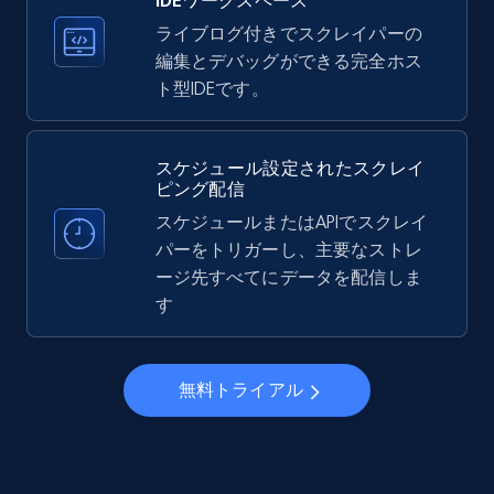
IDEワークスペース
22.3K+
3.4K+
無料トライアル
ライブログ付きでスクレイパーの
編集とデバッグができる完全ホス
ト型IDEです。
Instagram - Profiles - Collect profile
information by user name
スケジュール設定されたスクレイ
Account, Fbid, ID, Followers, Posts count, Is
ピング配信
business account, Is professional account, Is
スケジュールまたはAPIでスクレイ
verified, and more.
パーをトリガーし、主要なストレ
ージ先すべてにデータを配信しま
22.3K+
3.4K+
無料トライアル
す
無料トライアル
Crunchbase companies information
Name, URL, ID, Cb rank, Region, About,
Industries, Operating status, and more.