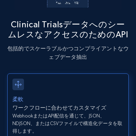
12K+
1.3K+
無料トライアル
Clinical Trialsデータへのシー
Zillow properties listing information -
ムレスなアクセスのためのAPI
Discover by custom filters - location, home
type and status
包括的でスケーラブルかつコンプライアントなウ
Zpid, City, State, HomeStatus, Address,
ェブデータ抽出
IsListingClaimedByCurrentSignedInUser,
IsCurrentSignedInAgentResponsible, Bedrooms,
and more.
12K+
1.3K+
無料トライアル
柔軟
ワークフローに合わせてカスタマイズ
WebhookまたはAPI配信を通じて、JSON、
Zillow properties listing information -
NDJSON、またはCSVファイルで構造化データを取
Search by parameters on zillow and use the
得します。