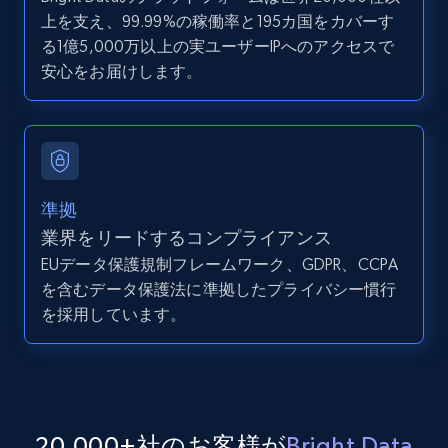
LinkedIn posts - Discover user's articles by
上を支え、99.99%の稼働率と195カ国をカバーす
URL
る1億5,000万以上の実ユーザーIPへのアクセスで
URL, ID, User id, Use url, Title, Headline, Post
安心をお届けします。
text, Date posted, and more.
11.3K+
1.5K+
無料トライアル
準拠
業界をリードするコンプライアンス
LinkedIn posts - Discover posts by Profile
URL
EUデータ保護規制フレームワーク、GDPR、CCPA
を含むデータ保護法に準拠したプライバシー慣行
URL, ID, User id, Use url, Title, Headline, Post
を採用しています。
text, Date posted, and more.
11.3K+
1.5K+
無料トライアル
20,000+社のお客様が
Bright Data