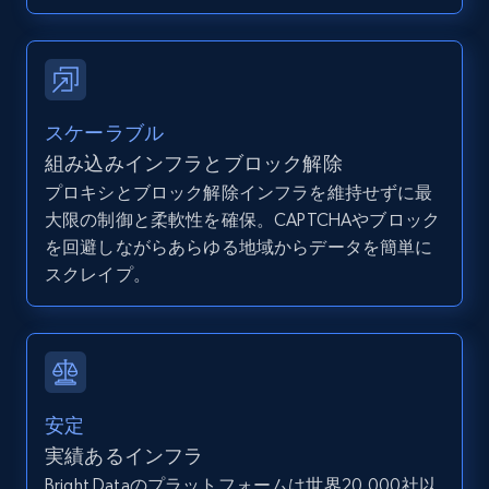
direct link as input
Zpid, City, State, HomeStatus, Address,
IsListingClaimedByCurrentSignedInUser,
IsCurrentSignedInAgentResponsible, Bedrooms,
and more.
スケーラブル
組み込みインフラとブロック解除
12K+
1.3K+
無料トライアル
プロキシとブロック解除インフラを維持せずに最
大限の制御と柔軟性を確保。CAPTCHAやブロック
を回避しながらあらゆる地域からデータを簡単に
LinkedIn posts
スクレイプ。
URL, ID, User id, Use url, Title, Headline, Post
text, Date posted, and more.
11.3K+
1.5K+
無料トライアル
安定
実績あるインフラ
Bright Dataのプラットフォームは世界20,000社以