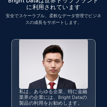
Bright Dataは世界トップブランド
TikTok - Profiles
に利用されています
Account id, Nickname, Biography, Awg
安全でスケーラブル、柔軟なデータ管理でビジネ
engagement rate, Comment engagement rate,
スの成長をサポートします。
Like engagement rate, Bio link, Predicted lang,
and more.
8.3K+
963+
無料トライアル
TikTok - Profiles - Discover by search URL
and country
Account id, Nickname, Biography, Awg
engagement rate, Comment engagement rate,
Like engagement rate, Bio link, Predicted lang,
私は、あらゆる企業、特に金融
インターネットから公開ウェブ
データの
質
と量を
最大限に確
and more.
業界の企業には、Bright Dataの
データを収集する機能なしで
保することが最も重要であり、
製品の利用をお勧めします。
は、ブランドがすべての媒体に
そこでBright Dataとtgndataの
8.3K+
963+
無料トライアル