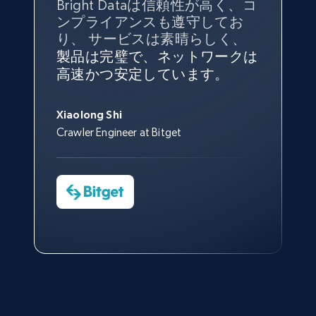
Bright Dataは信頼性が高く、コ
向けて紹介されたこと、またそ
組み合わせが威力を発揮しま
インターネットから公開ウェブ
私の経験から言えば、Bright
Bright Dataとの提携には大変満
信頼性に
非常に感銘を受けてお
ンプライアンスも遵守してお
の展開先を知りえることはでき
す。
データを収集する機能なしで
Dataのサービスは極めて貴重な
足しております。全てが順調
り、Bright Dataには全体的に大
り、 サービスは素晴らしく、
ず、また、Bright Dataのサポー
は、ブランドがすべての媒体に
ものでした。Bright Dataのおか
変満足しています。アカウント
で、ネットワークは非常に
安定
トなしでは急成長を遂げること
製品は完璧で、ネットワークは
向けて紹介されたこと、またそ
げで、当社のニーズを満たすの
マネージャーとは定期的な連絡
しており、
カスタマーサービス
George Koutsoudopoulos
Youtube - Videos posts
はできなかったでしょう。
高速かつ安定しています。
の展開先を知りえることはでき
に十分な公開ウェブデータを収
ルートがあり、非常に協力的で
にも満足しています。
サポート
CEO at tgndata
URL, Title, Youtuber, Youtuber md5, Video url,
ず、また、Bright Dataのサポー
集することができ、また同社の
す。
スタッフは当社にとって最高で
Video length, Likes, Views, and more.
トなしでは急成長を遂げること
サポートおよび開発スタッフの
Sarah Melville
す。
Xiaolong Shi
はできなかったでしょう。
おかげで、多くのプロセスを最
Media Director at YouGov Sport
Crawler Engineer at Bitget
Yorgos Panzaris
8.1K+
713+
無料トライアル
適化することができました。
CTO at Convert Group
Cheddi Rai
Sarah Melville
CEO at AdRetreaver
今すぐ観る
Data Science Specialist
Charmagne Cruz
Head of Reporting & Analytics, Business
Youtube - Videos posts - Search new
Technologies and Pricing at Shopee
youtube videos by keyword
Philippines Inc.
URL, Title, Youtuber, Youtuber md5, Video url,
Video length, Likes, Views, and more.
今すぐ観る
8.1K+
713+
無料トライアル