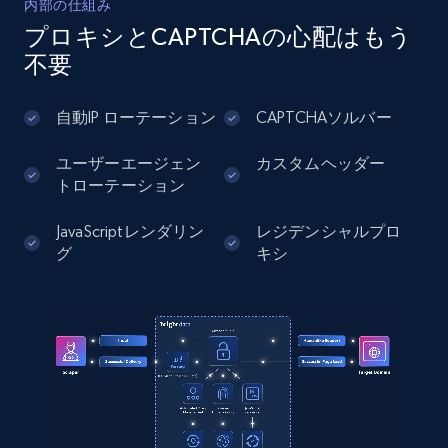
内部の仕組み
プロキシとCAPTCHAの心配はもう
Instagram - Posts - Collects posts from a
不要
specific URLs by using profile URL
URL, User posted, Description, Hashtags, Num
自動IP ローテーション
CAPTCHAソルバー
comments, Date posted, Likes, Photos, and
more.
ユーザーエージェン
カスタムヘッダー
トローテーション
13.2K+
1.6K+
無料トライアル
JavaScriptレンダリン
レジデンシャルプロ
グ
キシ
Zillow properties listing information
Zpid, City, State, HomeStatus, Address,
IsListingClaimedByCurrentSignedInUser,
IsCurrentSignedInAgentResponsible, Bedrooms,
and more.