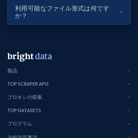
利用可能なファイル形式は何です
7.4K+
870+
無料トライアル
か？
TikTok - Posts
URL, Post id, Description, Create time, Digg
count, Share count, Collect count, Comment
count, and more.
製品
6.7K+
894+
無料トライアル
TOP SCRAPER APIS
プロキシの収集
TOP DATASETS
TikTok - Posts - Input specific profile URL to
get posts published by it
プログラム
URL, Post id, Description, Create time, Digg
count, Share count, Collect count, Comment
法的許諾事項