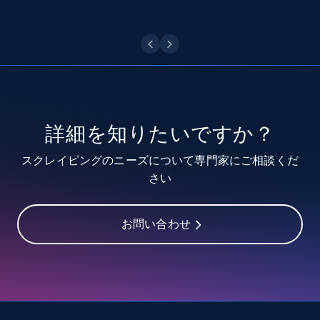
Youtube - Videos posts - Discover videos by
channel URL
URL, Title, Youtuber, Youtuber md5, Video url,
Video length, Likes, Views, and more.
詳細を知りたいですか？
8.1K+
713+
無料トライアル
スクレイピングのニーズについて専門家にご相談くだ
さい
Youtube - Videos posts - Search videos by
お問い合わせ
keyword and then apply relevant video
filters
URL, Title, Youtuber, Youtuber md5, Video url,
Video length, Likes, Views, and more.