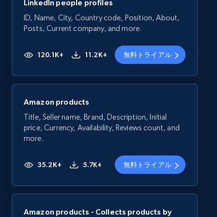
LinkedIn people profiles
ID, Name, City, Country code, Position, About,
Posts, Current company, and more.
120.1K+
11.2K+
無料トライアル
Amazon products
Title, Seller name, Brand, Description, Initial
price, Currency, Availability, Reviews count, and
more.
35.2K+
5.7K+
無料トライアル
Amazon products - Collects products by