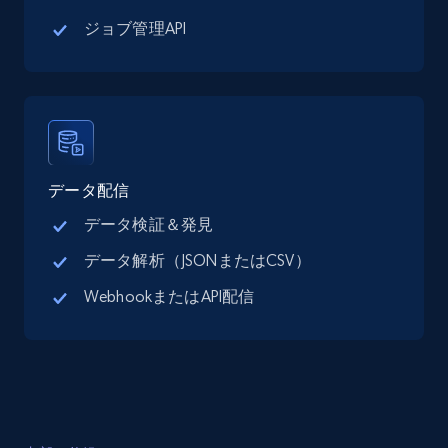
Google Maps full information - Discover
ジョブ管理API
new records by Customer ID
Place id, URL, Country, Name, Category,
Address, Description, Business details, and
more.
13.2K+
1.7K+
無料トライアル
データ配信
データ検証＆発見
データ解析（JSONまたはCSV）
Instagram - Posts
WebhookまたはAPI配信
URL, User posted, Description, Hashtags, Num
comments, Date posted, Likes, Photos, and
more.
13.2K+
1.6K+
無料トライアル