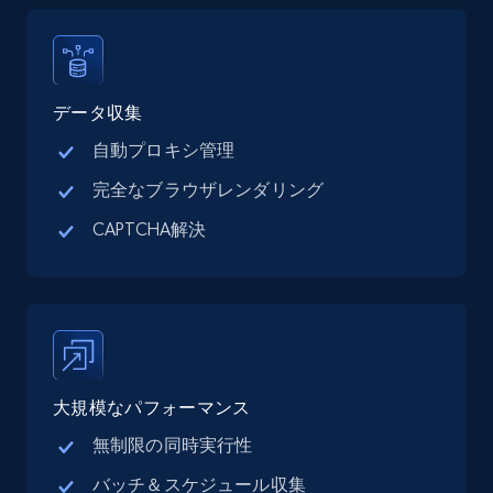
Place id, URL, Country, Name, Category,
Address, Description, Business details, and
more.
データ収集
13.2K+
1.7K+
無料トライアル
自動プロキシ管理
完全なブラウザレンダリング
CAPTCHA解決
Google Maps full information - Collect
Google Maps Businesses data by place id
Place id, URL, Country, Name, Category,
Address, Description, Business details, and
more.
13.2K+
1.7K+
無料トライアル
大規模なパフォーマンス
無制限の同時実行性
バッチ＆スケジュール収集