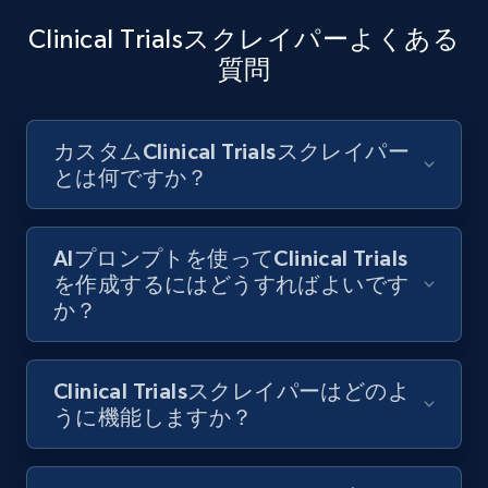
8.1K+
713+
無料トライアル
Clinical Trialsスクレイパーよくある
質問
Youtube - Videos posts - Collect YouTube
カスタムClinical Trialsスクレイパー
posts by hashtags
とは何ですか？
URL, Title, Youtuber, Youtuber md5, Video url,
Video length, Likes, Views, and more.
AIプロンプトを使ってClinical Trials
8.1K+
713+
無料トライアル
を作成するにはどうすればよいです
か？
Youtube - Videos posts - Discovery records
Clinical Trialsスクレイパーはどのよ
by Explore page URL
うに機能しますか？
URL, Title, Youtuber, Youtuber md5, Video url,
Video length, Likes, Views, and more.