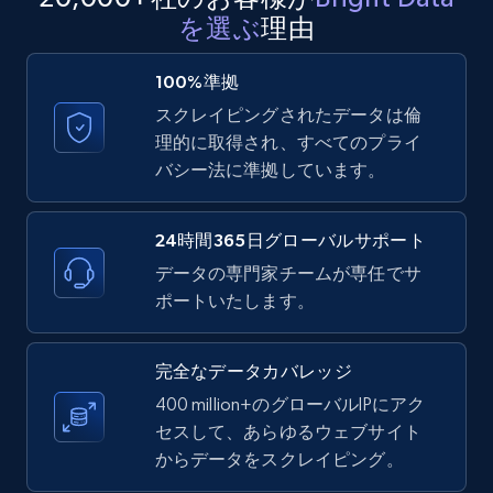
LinkedIn posts - Discover new posts
を選ぶ
理由
company URL
100%準拠
URL, ID, User id, Use url, Title, Headline, Post
text, Date posted, and more.
スクレイピングされたデータは倫
理的に取得され、すべてのプライ
11.3K+
1.5K+
無料トライアル
バシー法に準拠しています。
24時間365日グローバルサポート
データの専門家チームが専任でサ
X (formerly Twitter) - Posts
ポートいたします。
ID, User posted, Name, Description, Date
posted, Photos, URL, Quoted post, and more.
完全なデータカバレッジ
10.3K+
1.2K+
無料トライアル
400 million+のグローバルIPにアク
セスして、あらゆるウェブサイト
からデータをスクレイピング。