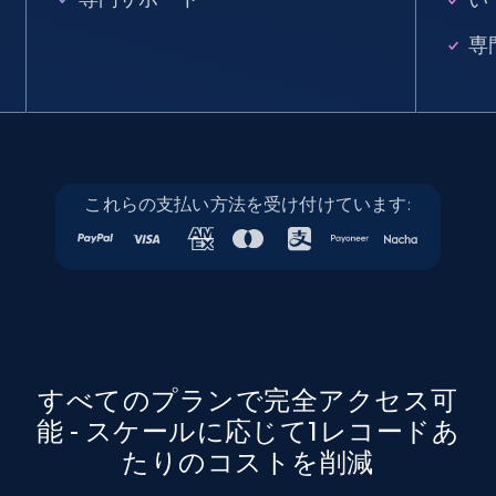
Company id, Job location, Job summary, Job
seniority level, and more.
専
15.3K+
2.2K+
無料トライアル
Google Maps full information
これらの支払い方法を受け付けています:
Place id, URL, Country, Name, Category,
Address, Description, Business details, and
more.
13.2K+
1.7K+
無料トライアル
すべてのプランで完全アクセス可
能 - スケールに応じて1レコードあ
Google Maps full information - discover
たりのコストを削減
records by location search