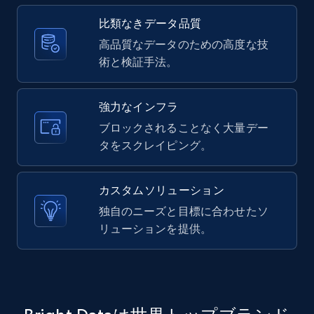
X (formerly Twitter) - Posts - Collecting
Twitter posts URLs
比類なきデータ品質
ID, User posted, Name, Description, Date
高品質なデータのための高度な技
posted, Photos, URL, Quoted post, and more.
術と検証手法。
10.3K+
1.2K+
無料トライアル
強力なインフラ
ブロックされることなく大量デー
タをスクレイピング。
X (formerly Twitter) - Posts - Getting x
posts by array of profiles
カスタムソリューション
ID, User posted, Name, Description, Date
独自のニーズと目標に合わせたソ
posted, Photos, URL, Quoted post, and more.
リューションを提供。
10.3K+
1.2K+
無料トライアル