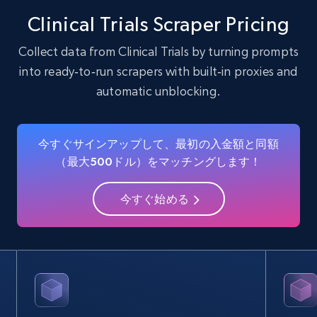
15.6K+
1.6K+
無料トライアル
Clinical Trials Scraper Pricing
Collect data from Clinical Trials by turning prompts
into ready‑to‑run scrapers with built‑in proxies and
Crunchbase companies information -
automatic unblocking.
Searching data by keyword
Name, URL, ID, Cb rank, Region, About,
Industries, Operating status, and more.
今すぐサインアップして、最初の入金額と同額
（最大500ドル）をマッチングします！
15.6K+
1.6K+
無料トライアル
今すぐ始める
Linkedin job listings information
URL, Job posting id, Job title, Company name,
Company id, Job location, Job summary, Job
seniority level, and more.