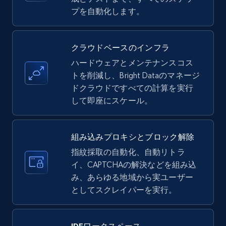
35.2K+
5.7K+
無料トライアル
プを自動化します。
クラウドベースのインフラ
LinkedIn company information
ハードウェアとメンテナンスコス
ID, Name, Country code, Locations, Followers,
トを削減し、Bright Dataのマネージ
Employees in linkedin, About, Specialties, and
ドクラウドですべての計算を実行
more.
して即座にスケール。
33.5K+
3.5K+
無料トライアル
組み込みプロキシとブロック解除
指紋採取の自動化、自動リトラ
イ、CAPTCHAの解決などを組み込
Instagram - Profiles
み、あらゆる地域から実ユーザー
Account, Fbid, ID, Followers, Posts count, Is
としてスクレイパーを実行。
business account, Is professional account, Is
verified, and more.