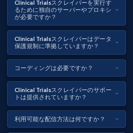
Clinical Trialsスクレイパーを実行す
るために独自のサーバーやプロキシ
8.1K+
713+
無料トライアル
が必要ですか？
Clinical Trialsスクレイパーはデータ
Youtube - Videos posts - Discovery videos
保護規制に準拠していますか？
by podcast url
URL, Title, Youtuber, Youtuber md5, Video url,
Video length, Likes, Views, and more.
コーディングは必要ですか？
8.1K+
713+
無料トライアル
Clinical Trialsスクレイパーのサポー
トは提供されていますか？
Amazon Reviews
URL, Product name, Product rating, Product
利用可能な配信方法は何ですか？
rating object, Product rating max, Rating,
Author name, Asin, and more.