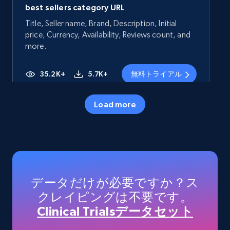
best sellers category URL
Title, Seller name, Brand, Description, Initial
price, Currency, Availability, Reviews count, and
more.
35.2K+
5.7K+
無料トライアル
Load more
Amazon products - Collects products by
specific category URL
Title, Seller name, Brand, Description, Initial
price, Currency, Availability, Reviews count, and
more.
データだけが必要ですか？ス
クレイピングは不要です。
35.2K+
5.7K+
無料トライアル
Clinical Trialsデータセット