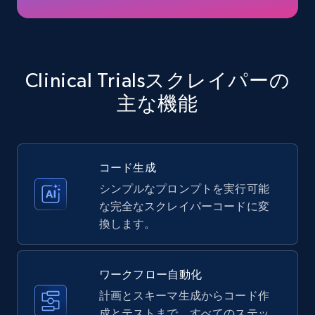
Amazon products - Collects products by
specific keywords
Title, Seller name, Brand, Description, Initial
Clinical Trialsスクレイパーの
price, Currency, Availability, Reviews count, and
主な機能
more.
35.2K+
5.7K+
無料トライアル
コード生成
シンプルなプロンプトを実行可能
な完全なスクレイパーコードに変
Amazon products - find products by using
換します。
upc numbers
Title, Seller name, Brand, Description, Initial
price, Currency, Availability, Reviews count, and
ワークフロー自動化
more.
計画とスキーマ生成からコード作
成とテストまで、すべてのステッ