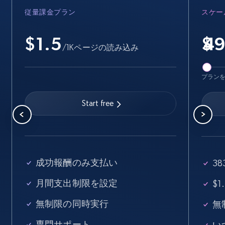
従量課金プラン
スケー
15.3K+
2.2K+
無料トライアル
$1.5
$
/1Kページの読み込み
Linkedin job listings information - Discover
new jobs by keyword
プラン
URL, Job posting id, Job title, Company name,
Company id, Job location, Job summary, Job
Start free
seniority level, and more.
15.3K+
2.2K+
無料トライアル
成功報酬のみ支払い
3
月間支出制限を設定
$
Linkedin job listings information - Discover
jobs by company URL
無制限の同時実行
無
URL, Job posting id, Job title, Company name,
専門サポート
い