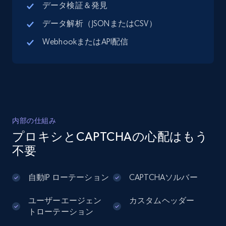
データ検証＆発見
データ解析（JSONまたはCSV）
Google Maps full information - Discover
WebhookまたはAPI配信
new records by Customer ID
Place id, URL, Country, Name, Category,
Address, Description, Business details, and
more.
13.3K+
1.7K+
無料トライアル
内部の仕組み
プロキシとCAPTCHAの心配はもう
不要
Instagram - Posts
URL, User posted, Description, Hashtags, Num
自動IP ローテーション
CAPTCHAソルバー
comments, Date posted, Likes, Photos, and
more.
ユーザーエージェン
カスタムヘッダー
トローテーション
13.2K+
1.6K+
無料トライアル