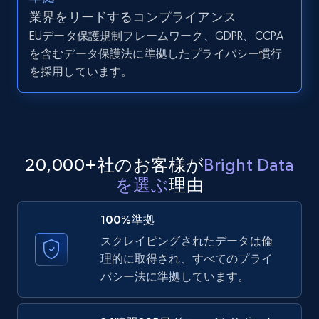
業界をリードするコンプライアンス
EUデータ保護規制フレームワーク、GDPR、CCPA
LinkedIn posts - Discover user's articles by
を含むデータ保護法に準拠したプライバシー慣行
URL
を採用しています。
URL, ID, User id, Use url, Title, Headline, Post
text, Date posted, and more.
11.3K+
1.5K+
無料トライアル
20,000+社のお客様が
Bright Data
を選ぶ
理由
LinkedIn posts - Discover posts by Profile
URL
100%準拠
URL, ID, User id, Use url, Title, Headline, Post
スクレイピングされたデータは倫
text, Date posted, and more.
理的に取得され、すべてのプライ
バシー法に準拠しています。
11.3K+
1.5K+
無料トライアル