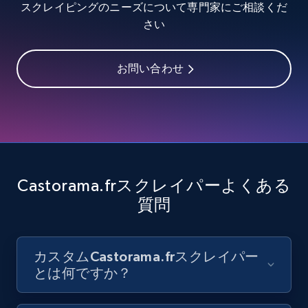
スクレイピングのニーズについて専門家にご相談くだ
8.1K+
714+
無料トライアル
さい
お問い合わせ
Youtube - Videos posts - Discover videos by
channel URL
URL, Title, Youtuber, Youtuber md5, Video url,
Video length, Likes, Views, and more.
8.1K+
714+
無料トライアル
Castorama.frスクレイパーよくある
質問
Youtube - Videos posts - Search videos by
カスタムCastorama.frスクレイパー
keyword and then apply relevant video
とは何ですか？
filters
URL, Title, Youtuber, Youtuber md5, Video url,