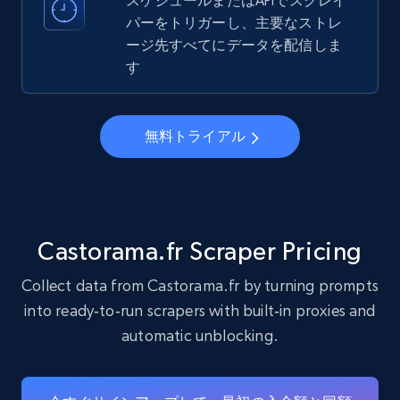
スケジュールまたはAPIでスクレイ
パーをトリガーし、主要なストレ
ージ先すべてにデータを配信しま
22.3K+
3.5K+
無料トライアル
す
Instagram - Profiles - Collect profile
無料トライアル
information by user name
Account, Fbid, ID, Followers, Posts count, Is
business account, Is professional account, Is
verified, and more.
Castorama.fr Scraper Pricing
22.3K+
3.5K+
無料トライアル
Collect data from Castorama.fr by turning prompts
into ready‑to‑run scrapers with built‑in proxies and
automatic unblocking.
Crunchbase companies information
Name, URL, ID, Cb rank, Region, About,