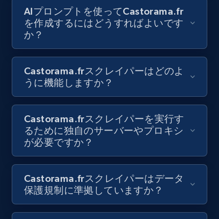
Video length, Likes, Views, and more.
AIプロンプトを使ってCastorama.fr
を作成するにはどうすればよいです
8.1K+
714+
無料トライアル
か？
Castorama.frスクレイパーはどのよ
Youtube - Videos posts - Collect YouTube
うに機能しますか？
posts by hashtags
URL, Title, Youtuber, Youtuber md5, Video url,
Video length, Likes, Views, and more.
Castorama.frスクレイパーを実行す
るために独自のサーバーやプロキシ
が必要ですか？
8.1K+
714+
無料トライアル
Castorama.frスクレイパーはデータ
保護規制に準拠していますか？
Youtube - Videos posts - Discovery records
by Explore page URL
URL, Title, Youtuber, Youtuber md5, Video url,