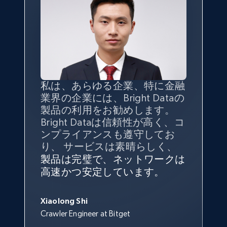
TikTok - Profiles
Account id, Nickname, Biography, Awg
engagement rate, Comment engagement rate,
Like engagement rate, Bio link, Predicted lang,
and more.
私は、あらゆる企業、特に金融
インターネットから公開ウェブ
データの
質
と量を
最大限に確
業界の企業には、Bright Dataの
データを収集する機能なしで
保することが最も重要であり、
8.3K+
963+
無料トライアル
製品の利用をお勧めします。
は、ブランドがすべての媒体に
そこでBright Dataとtgndataの
Bright Dataは信頼性が高く、コ
向けて紹介されたこと、またそ
組み合わせが威力を発揮しま
インターネットから公開ウェブ
私の経験から言えば、Bright
Bright Dataとの提携には大変満
信頼性に
非常に感銘を受けてお
ンプライアンスも遵守してお
の展開先を知りえることはでき
す。
データを収集する機能なしで
Dataのサービスは極めて貴重な
足しております。全てが順調
り、Bright Dataには全体的に大
り、 サービスは素晴らしく、
ず、また、Bright Dataのサポー
は、ブランドがすべての媒体に
ものでした。Bright Dataのおか
変満足しています。アカウント
で、ネットワークは非常に
安定
TikTok - Profiles - Discover by search URL
トなしでは急成長を遂げること
製品は完璧で、ネットワークは
向けて紹介されたこと、またそ
げで、当社のニーズを満たすの
マネージャーとは定期的な連絡
しており、
カスタマーサービス
George Koutsoudopoulos
はできなかったでしょう。
and country
高速かつ安定しています。
の展開先を知りえることはでき
に十分な公開ウェブデータを収
ルートがあり、非常に協力的で
にも満足しています。
サポート
CEO at tgndata
ず、また、Bright Dataのサポー
Account id, Nickname, Biography, Awg
集することができ、また同社の
す。
スタッフは当社にとって最高で
トなしでは急成長を遂げること
engagement rate, Comment engagement rate,
サポートおよび開発スタッフの
Sarah Melville
す。
Xiaolong Shi
はできなかったでしょう。
Like engagement rate, Bio link, Predicted lang,
おかげで、多くのプロセスを最
Media Director at YouGov Sport
Crawler Engineer at Bitget
Yorgos Panzaris
and more.
適化することができました。