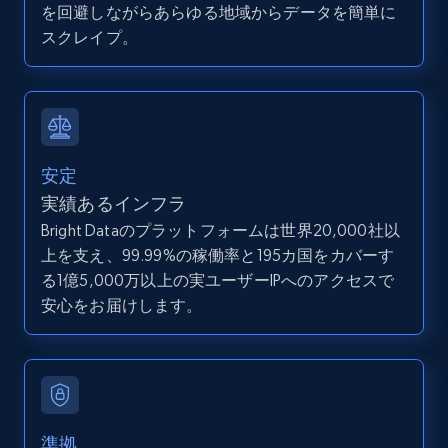
を回避しながらあらゆる地域からデータを簡単に
Search by parameters on zillow and use the
スクレイプ。
direct link as input
Zpid, City, State, HomeStatus, Address,
IsListingClaimedByCurrentSignedInUser,
IsCurrentSignedInAgentResponsible, Bedrooms,
and more.
安定
12K+
1.3K+
無料トライアル
実績あるインフラ
Bright Dataのプラットフォームは世界20,000社以
上を支え、99.99%の稼働率と195カ国をカバーす
る1億5,000万以上の実ユーザーIPへのアクセスで
LinkedIn posts
安心をお届けします。
URL, ID, User id, Use url, Title, Headline, Post
text, Date posted, and more.
11.3K+
1.5K+
無料トライアル
準拠