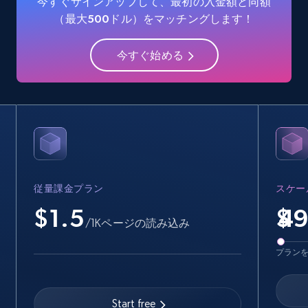
今すぐサインアップして、最初の入金額と同額
Industries, Operating status, and more.
（最大500ドル）をマッチングします！
15.6K+
1.6K+
無料トライアル
今すぐ始める
Crunchbase companies information -
Searching data by keyword
Name, URL, ID, Cb rank, Region, About,
Industries, Operating status, and more.
従量課金プラン
スケー
15.6K+
1.6K+
無料トライアル
$1.5
$
/1Kページの読み込み
プラン
Linkedin job listings information
URL, Job posting id, Job title, Company name,
Start free
Company id, Job location, Job summary, Job