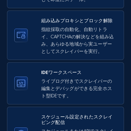
35.3K+
5.7K+
無料トライアル
組み込みプロキシとブロック解除
指紋採取の自動化、自動リトラ
イ、CAPTCHAの解決などを組み込
LinkedIn company information
み、あらゆる地域から実ユーザー
ID, Name, Country code, Locations, Followers,
としてスクレイパーを実行。
Employees in linkedin, About, Specialties, and
more.
IDEワークスペース
33.5K+
3.5K+
無料トライアル
ライブログ付きでスクレイパーの
編集とデバッグができる完全ホス
ト型IDEです。
Instagram - Profiles
スケジュール設定されたスクレイ
Account, Fbid, ID, Followers, Posts count, Is
ピング配信
business account, Is professional account, Is
verified, and more.