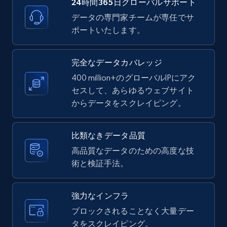
24時間365日グローバルサポート
データの専門家チームが専任でサ
ポートいたします。
LinkedIn posts - Discover new posts
company URL
URL, ID, User id, Use url, Title, Headline, Post
完全なデータカバレッジ
text, Date posted, and more.
400 million+のグローバルIPにアク
セスして、あらゆるウェブサイト
11.3K+
1.5K+
無料トライアル
からデータをスクレイピング。
比類なきデータ品質
X (formerly Twitter) - Posts
高品質なデータのための高度な技
術と検証手法。
ID, User posted, Name, Description, Date
posted, Photos, URL, Quoted post, and more.
強力なインフラ
10.3K+
1.2K+
無料トライアル
ブロックされることなく大量デー
タをスクレイピング。