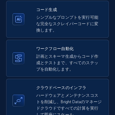
コード生成
シンプルなプロンプトを実行可能
Amazon products - Collects products by
な完全なスクレイパーコードに変
specific keywords
換します。
Title, Seller name, Brand, Description, Initial
price, Currency, Availability, Reviews count, and
more.
ワークフロー自動化
計画とスキーマ生成からコード作
35.3K+
成とテストまで、すべてのステッ
5.7K+
無料トライアル
プを自動化します。
Amazon products - find products by using
クラウドベースのインフラ
upc numbers
ハードウェアとメンテナンスコス
Title, Seller name, Brand, Description, Initial
トを削減し、Bright Dataのマネージ
price, Currency, Availability, Reviews count, and
ドクラウドですべての計算を実行
more.
して即座にスケール。