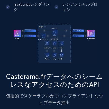
JavaScriptレンダリン
レジデンシャルプロ
グ
キシ
Instagram - Posts - Collects posts from a
specific URLs by using profile URL
URL, User posted, Description, Hashtags, Num
comments, Date posted, Likes, Photos, and
more.
13.2K+
1.6K+
無料トライアル
Castorama.frデータへのシーム
レスなアクセスのためのAPI
Zillow properties listing information
Zpid, City, State, HomeStatus, Address,
包括的でスケーラブルかつコンプライアントなウ
IsListingClaimedByCurrentSignedInUser,
IsCurrentSignedInAgentResponsible, Bedrooms,
ェブデータ抽出
and more.