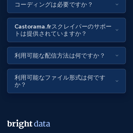
コーディングは必要ですか？
Video length, Likes, Views, and more.
8.1K+
714+
無料トライアル
Castorama.frスクレイパーのサポー
トは提供されていますか？
Youtube - Videos posts - Discovery videos
利用可能な配信方法は何ですか？
by podcast url
URL, Title, Youtuber, Youtuber md5, Video url,
Video length, Likes, Views, and more.
利用可能なファイル形式は何です
か？
8.1K+
714+
無料トライアル
Amazon Reviews
URL, Product name, Product rating, Product