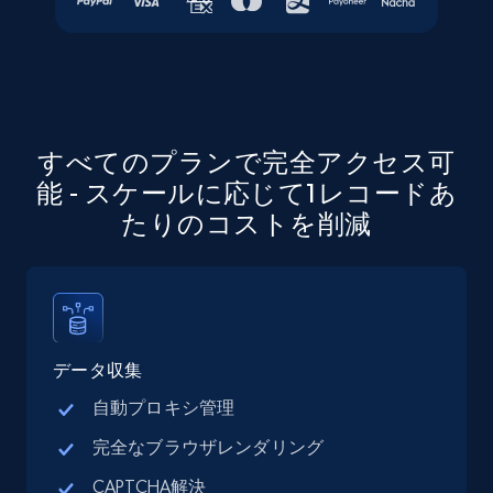
URL, Job posting id, Job title, Company name,
Company id, Job location, Job summary, Job
seniority level, and more.
15.3K+
2.2K+
無料トライアル
すべてのプランで完全アクセス可
能 - スケールに応じて1レコードあ
たりのコストを削減
Google Maps full information
Place id, URL, Country, Name, Category,
Address, Description, Business details, and
more.
データ収集
13.3K+
1.7K+
無料トライアル
自動プロキシ管理
完全なブラウザレンダリング
CAPTCHA解決