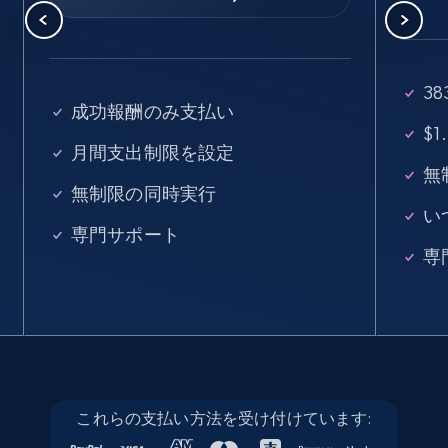
seniority level, and more.
15.3K+
2.2K+
無料トライアル
3
成功報酬のみ支払い
$
月間支出制限を設定
Linkedin job listings information - Discover
無
無制限の同時実行
new jobs by keyword
い
URL, Job posting id, Job title, Company name,
専門サポート
Company id, Job location, Job summary, Job
専
seniority level, and more.
15.3K+
2.2K+
無料トライアル
これらの支払い方法を受け付けています:
Linkedin job listings information - Discover
jobs by company URL