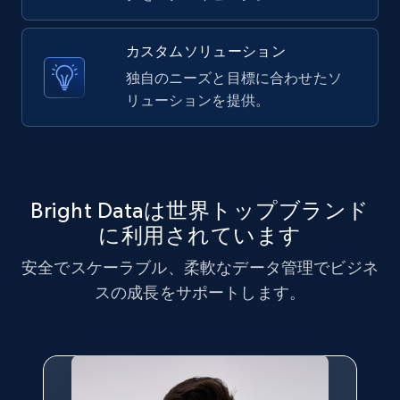
X (formerly Twitter) - Posts - Collecting
カスタムソリューション
Twitter posts URLs
独自のニーズと目標に合わせたソ
ID, User posted, Name, Description, Date
リューションを提供。
posted, Photos, URL, Quoted post, and more.
10.3K+
1.2K+
無料トライアル
Bright Dataは世界トップブランド
に利用されています
X (formerly Twitter) - Posts - Getting x
安全でスケーラブル、柔軟なデータ管理でビジネ
posts by array of profiles
スの成長をサポートします。
ID, User posted, Name, Description, Date
posted, Photos, URL, Quoted post, and more.
10.3K+
1.2K+
無料トライアル