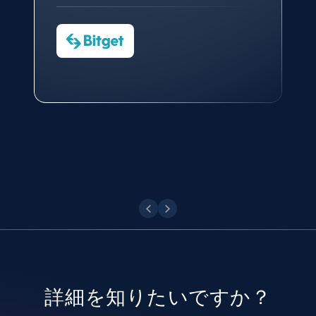
CTO at Convert Group
Cheddi Rai
Sarah Melville
CEO at AdRetreaver
8.3K+
963+
無料トライアル
今すぐ観る
Data Science Specialist
Charmagne Cruz
Head of Reporting & Analytics, Business
Technologies and Pricing at Shopee
Philippines Inc.
Youtube - Videos posts
URL, Title, Youtuber, Youtuber md5, Video url,
Video length, Likes, Views, and more.
今すぐ観る
8.1K+
714+
無料トライアル
Youtube - Videos posts - Search new
youtube videos by keyword
URL, Title, Youtuber, Youtuber md5, Video url,
詳細を知りたいですか？
Video length, Likes, Views, and more.