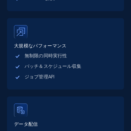
Google Maps full information - discover
records by location search
Place id, URL, Country, Name, Category,
Address, Description, Business details, and
more.
大規模なパフォーマンス
13.3K+
1.7K+
無料トライアル
無制限の同時実行性
バッチ＆スケジュール収集
Google Maps full information - Collect
ジョブ管理API
Google Maps Businesses data by place id
Place id, URL, Country, Name, Category,
Address, Description, Business details, and
more.
13.3K+
1.7K+
無料トライアル
データ配信