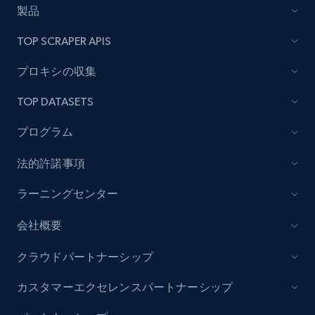
rating object, Product rating max, Rating,
製品
Author name, Asin, and more.
TOP SCRAPER APIS
7.4K+
870+
無料トライアル
プロキシの収集
TOP DATASETS
TikTok - Posts
プログラム
URL, Post id, Description, Create time, Digg
法的許諾事項
count, Share count, Collect count, Comment
count, and more.
ラーニングセンター
6.7K+
905+
無料トライアル
会社概要
クラウドパートナーシップ
カスタマーエクセレンスパートナーシップ
TikTok - Posts - Input specific profile URL to
get posts published by it