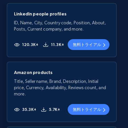
LinkedIn people profiles
ID, Name, City, Country code, Position, About,
Posts, Current company, and more.
120.3K+
11.3K+
無料トライアル
Amazon products
Title, Seller name, Brand, Description, Initial
price, Currency, Availability, Reviews count, and
more.
35.3K+
5.7K+
無料トライアル