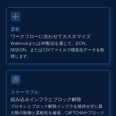
12K+
1.3K+
無料トライアル
柔軟
ワークフローに合わせてカスタマイズ
Zillow properties listing information -
WebhookまたはAPI配信を通じて、JSON、
Discover by custom filters - location, home
NDJSON、またはCSVファイルで構造化データを取
type and status
得します。
Zpid, City, State, HomeStatus, Address,
IsListingClaimedByCurrentSignedInUser,
IsCurrentSignedInAgentResponsible, Bedrooms,
and more.
12K+
1.3K+
無料トライアル
スケーラブル
組み込みインフラとブロック解除
プロキシとブロック解除インフラを維持せずに最
大限の制御と柔軟性を確保。CAPTCHAやブロック
Zillow properties listing information -