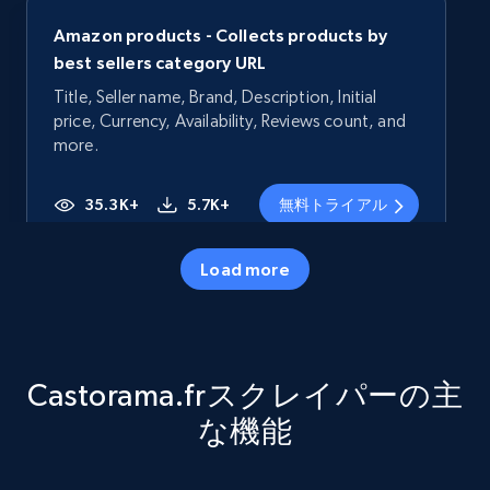
Amazon products - Collects products by
best sellers category URL
Title, Seller name, Brand, Description, Initial
price, Currency, Availability, Reviews count, and
more.
35.3K+
5.7K+
無料トライアル
Load more
Amazon products - Collects products by
specific category URL
Title, Seller name, Brand, Description, Initial
Castorama.frスクレイパーの主
price, Currency, Availability, Reviews count, and
more.
な機能
35.3K+
5.7K+
無料トライアル