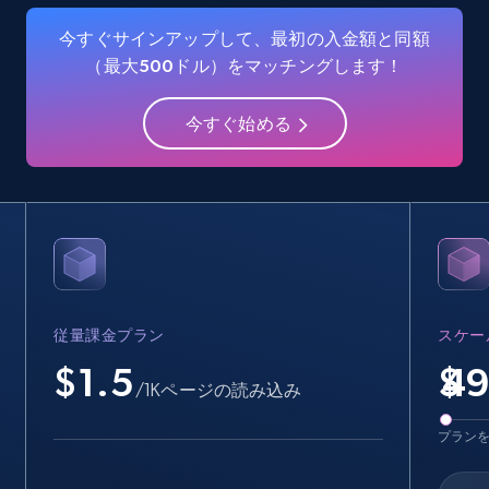
Name, URL, ID, Cb rank, Region, About,
今すぐサインアップして、最初の入金額と同額
Industries, Operating status, and more.
（最大500ドル）をマッチングします！
15.6K+
1.6K+
無料トライアル
今すぐ始める
Crunchbase companies information -
Searching data by keyword
Name, URL, ID, Cb rank, Region, About,
Industries, Operating status, and more.
従量課金プラン
スケー
15.6K+
1.6K+
無料トライアル
$1.5
$
/1Kページの読み込み
プラン
Linkedin job listings information