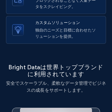
ブロックされることなく大量デー
タをスクレイピング。
X (formerly Twitter) - Posts - Collecting
カスタムソリューション
Twitter posts URLs
独自のニーズと目標に合わせたソ
ID, User posted, Name, Description, Date
リューションを提供。
posted, Photos, URL, Quoted post, and more.
10.4K+
1.2K+
無料トライアル
Bright Dataは世界トップブランド
に利用されています
X (formerly Twitter) - Posts - Getting x
安全でスケーラブル、柔軟なデータ管理でビジネ
posts by array of profiles
スの成長をサポートします。
ID, User posted, Name, Description, Date
posted, Photos, URL, Quoted post, and more.
10.4K+
1.2K+
無料トライアル