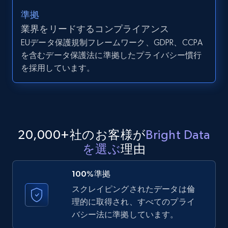
準拠
業界をリードするコンプライアンス
EUデータ保護規制フレームワーク、GDPR、CCPA
LinkedIn posts - Discover user's articles by
を含むデータ保護法に準拠したプライバシー慣行
URL
を採用しています。
URL, ID, User id, Use url, Title, Headline, Post
text, Date posted, and more.
11.3K+
1.5K+
無料トライアル
20,000+社のお客様が
Bright Data
を選ぶ
理由
LinkedIn posts - Discover posts by Profile
URL
100%準拠
URL, ID, User id, Use url, Title, Headline, Post
スクレイピングされたデータは倫
text, Date posted, and more.
理的に取得され、すべてのプライ
バシー法に準拠しています。
11.3K+
1.5K+
無料トライアル