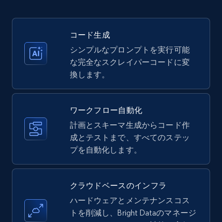
35.3K+
5.7K+
無料トライアル
コード生成
シンプルなプロンプトを実行可能
Amazon products - Collects products by
な完全なスクレイパーコードに変
specific keywords
換します。
Title, Seller name, Brand, Description, Initial
price, Currency, Availability, Reviews count, and
more.
ワークフロー自動化
計画とスキーマ生成からコード作
35.3K+
成とテストまで、すべてのステッ
5.7K+
無料トライアル
プを自動化します。
Amazon products - find products by using
クラウドベースのインフラ
upc numbers
ハードウェアとメンテナンスコス
Title, Seller name, Brand, Description, Initial
トを削減し、Bright Dataのマネージ