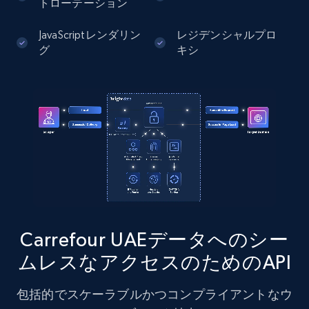
トローテーション
13.2K+
1.6K+
無料トライアル
JavaScriptレンダリン
レジデンシャルプロ
グ
キシ
Instagram - Posts - Collects posts from a
specific URLs by using profile URL
URL, User posted, Description, Hashtags, Num
comments, Date posted, Likes, Photos, and
more.
13.2K+
1.6K+
無料トライアル
Carrefour UAEデータへのシー
ムレスなアクセスのためのAPI
Zillow properties listing information
Zpid, City, State, HomeStatus, Address,
包括的でスケーラブルかつコンプライアントなウ
IsListingClaimedByCurrentSignedInUser,