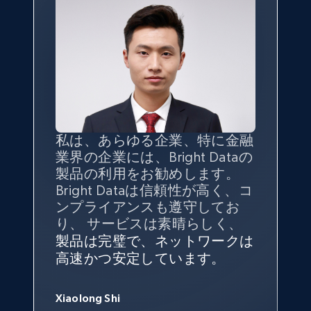
TikTok - Profiles
Account id, Nickname, Biography, Awg
engagement rate, Comment engagement rate,
Like engagement rate, Bio link, Predicted lang,
and more.
私は、あらゆる企業、特に金融
インターネットから公開ウェブ
データの
質
と量を
最大限に確
業界の企業には、Bright Dataの
データを収集する機能なしで
保することが最も重要であり、
8.3K+
963+
無料トライアル
製品の利用をお勧めします。
は、ブランドがすべての媒体に
そこでBright Dataとtgndataの
Bright Dataは信頼性が高く、コ
向けて紹介されたこと、またそ
組み合わせが威力を発揮しま
インターネットから公開ウェブ
私の経験から言えば、Bright
Bright Dataとの提携には大変満
信頼性に
非常に感銘を受けてお
ンプライアンスも遵守してお
の展開先を知りえることはでき
す。
データを収集する機能なしで
Dataのサービスは極めて貴重な
足しております。全てが順調
り、Bright Dataには全体的に大
り、 サービスは素晴らしく、
ず、また、Bright Dataのサポー
は、ブランドがすべての媒体に
ものでした。Bright Dataのおか
変満足しています。アカウント
で、ネットワークは非常に
安定
TikTok - Profiles - Discover by search URL
トなしでは急成長を遂げること
製品は完璧で、ネットワークは
向けて紹介されたこと、またそ
げで、当社のニーズを満たすの
マネージャーとは定期的な連絡
しており、
カスタマーサービス
George Koutsoudopoulos
はできなかったでしょう。
and country
高速かつ安定しています。
の展開先を知りえることはでき
に十分な公開ウェブデータを収
ルートがあり、非常に協力的で
にも満足しています。
サポート
CEO at tgndata
ず、また、Bright Dataのサポー
Account id, Nickname, Biography, Awg
集することができ、また同社の
す。
スタッフは当社にとって最高で
トなしでは急成長を遂げること
engagement rate, Comment engagement rate,
サポートおよび開発スタッフの
Sarah Melville
す。
Xiaolong Shi
はできなかったでしょう。
Like engagement rate, Bio link, Predicted lang,