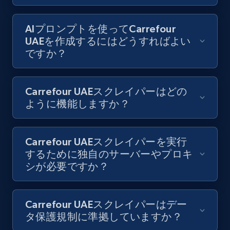
URL, Title, Youtuber, Youtuber md5, Video url,
Video length, Likes, Views, and more.
AIプロンプトを使ってCarrefour
UAEを作成するにはどうすればよい
8.1K+
716+
無料トライアル
ですか？
Carrefour UAEスクレイパーはどの
Youtube - Videos posts - Collect YouTube
ように機能しますか？
posts by hashtags
URL, Title, Youtuber, Youtuber md5, Video url,
Video length, Likes, Views, and more.
Carrefour UAEスクレイパーを実行
するために独自のサーバーやプロキ
シが必要ですか？
8.1K+
716+
無料トライアル
Carrefour UAEスクレイパーはデー
タ保護規制に準拠していますか？
Youtube - Videos posts - Discovery records