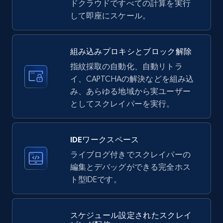
price, Currency, Availability, Reviews count, and
ドクラウドですべての計算を実行
more.
して即座にスケール。
35.3K+
5.7K+
無料トライアル
組み込みプロキシとブロック解除
指紋採取の自動化、自動リトラ
イ、CAPTCHAの解決などを組み込
LinkedIn company information
み、あらゆる地域から実ユーザー
ID, Name, Country code, Locations, Followers,
としてスクレイパーを実行。
Employees in linkedin, About, Specialties, and
more.
IDEワークスペース
33.6K+
3.5K+
無料トライアル
ライブログ付きでスクレイパーの
編集とデバッグができる完全ホス
ト型IDEです。
Instagram - Profiles
スケジュール設定されたスクレイ
Account, Fbid, ID, Followers, Posts count, Is