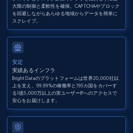
大限の制御と柔軟性を確保。CAPTCHAやブロック
Zillow properties listing information -
を回避しながらあらゆる地域からデータを簡単に
Search by parameters on zillow and use the
スクレイプ。
direct link as input
Zpid, City, State, HomeStatus, Address,
IsListingClaimedByCurrentSignedInUser,
IsCurrentSignedInAgentResponsible, Bedrooms,
and more.
安定
12K+
1.3K+
無料トライアル
実績あるインフラ
Bright Dataのプラットフォームは世界20,000社以
上を支え、99.99%の稼働率と195カ国をカバーす
る1億5,000万以上の実ユーザーIPへのアクセスで
LinkedIn posts
安心をお届けします。
URL, ID, User id, Use url, Title, Headline, Post
text, Date posted, and more.
11.3K+
1.5K+
無料トライアル