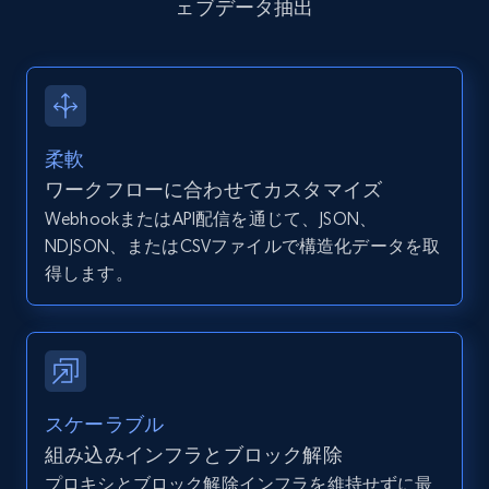
IsCurrentSignedInAgentResponsible, Bedrooms,
ェブデータ抽出
and more.
12K+
1.3K+
無料トライアル
柔軟
ワークフローに合わせてカスタマイズ
Zillow properties listing information -
WebhookまたはAPI配信を通じて、JSON、
Discover by custom filters - location, home
NDJSON、またはCSVファイルで構造化データを取
type and status
得します。
Zpid, City, State, HomeStatus, Address,
IsListingClaimedByCurrentSignedInUser,
IsCurrentSignedInAgentResponsible, Bedrooms,
and more.
12K+
1.3K+
無料トライアル
スケーラブル
組み込みインフラとブロック解除
プロキシとブロック解除インフラを維持せずに最