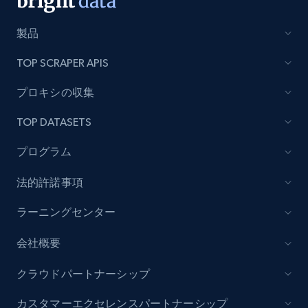
URL, Product name, Product rating, Product
rating object, Product rating max, Rating,
製品
Author name, Asin, and more.
TOP SCRAPER APIS
7.4K+
872+
無料トライアル
プロキシの収集
TOP DATASETS
TikTok - Posts
プログラム
URL, Post id, Description, Create time, Digg
法的許諾事項
count, Share count, Collect count, Comment
count, and more.
ラーニングセンター
6.7K+
906+
無料トライアル
会社概要
クラウドパートナーシップ
カスタマーエクセレンスパートナーシップ
TikTok - Posts - Input specific profile URL to