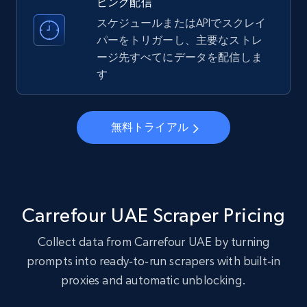
ピング配信
business account, Is professional account, Is
verified, and more.
スケジュールまたはAPIでスクレイ
パーをトリガーし、主要なストレ
ージ先すべてにデータを配信しま
22.4K+
3.5K+
無料トライアル
す
Instagram - Profiles - Collect profile
無料トライアル
information by user name
Account, Fbid, ID, Followers, Posts count, Is
business account, Is professional account, Is
verified, and more.
Carrefour UAE Scraper Pricing
22.4K+
3.5K+
無料トライアル
Collect data from Carrefour UAE by turning
prompts into ready‑to‑run scrapers with built‑in
proxies and automatic unblocking.
Crunchbase companies information