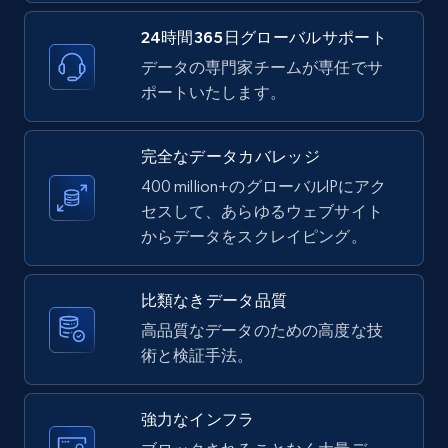
24時間365日グローバルサポート
データの専門家チームが専任でサ
ポートいたします。
LinkedIn posts - Discover new posts
company URL
URL, ID, User id, Use url, Title, Headline, Post
完全なデータカバレッジ
text, Date posted, and more.
400 million+のグローバルIPにアク
セスして、あらゆるウェブサイト
11.3K+
1.5K+
無料トライアル
からデータをスクレイピング。
比類なきデータ品質
X (formerly Twitter) - Posts
高品質なデータのための高度な技
術と検証手法。
ID, User posted, Name, Description, Date
posted, Photos, URL, Quoted post, and more.
強力なインフラ
10.4K+
1.2K+
無料トライアル