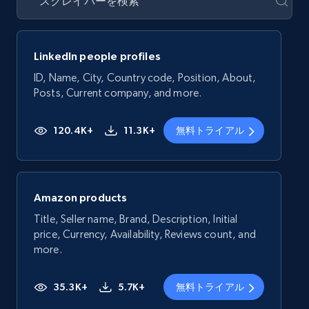
LinkedIn people profiles
ID, Name, City, Country code, Position, About,
Posts, Current company, and more.
120.4K+
11.3K+
無料トライアル
Amazon products
Title, Seller name, Brand, Description, Initial
price, Currency, Availability, Reviews count, and
more.
35.3K+
5.7K+
無料トライアル