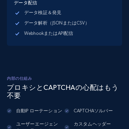
データ配信
データ検証＆発見
データ解析（JSONまたはCSV）
Google Maps full information - Discover
WebhookまたはAPI配信
new records by Customer ID
Place id, URL, Country, Name, Category,
Address, Description, Business details, and
more.
13.3K+
1.7K+
無料トライアル
内部の仕組み
プロキシとCAPTCHAの心配はもう
不要
Instagram - Posts
URL, User posted, Description, Hashtags, Num
自動IP ローテーション
CAPTCHAソルバー
comments, Date posted, Likes, Photos, and
more.
ユーザーエージェン
カスタムヘッダー