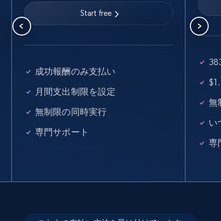
URL, Job posting id, Job title, Company name,
Start free
Company id, Job location, Job summary, Job
seniority level, and more.
15.3K+
2.2K+
無料トライアル
3
成功報酬のみ支払い
$
月間支出制限を設定
Linkedin job listings information - Discover
無
無制限の同時実行
new jobs by keyword
い
URL, Job posting id, Job title, Company name,
専門サポート
Company id, Job location, Job summary, Job
専
seniority level, and more.
15.3K+
2.2K+
無料トライアル