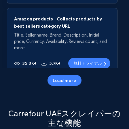
Amazon products - Collects products by
best sellers category URL
Title, Seller name, Brand, Description, Initial
price, Currency, Availability, Reviews count, and
more.
35.3K+
5.7K+
無料トライアル
Load more
Amazon products - Collects products by
specific category URL
Title, Seller name, Brand, Description, Initial
Carrefour UAEスクレイパーの
price, Currency, Availability, Reviews count, and
more.
主な機能