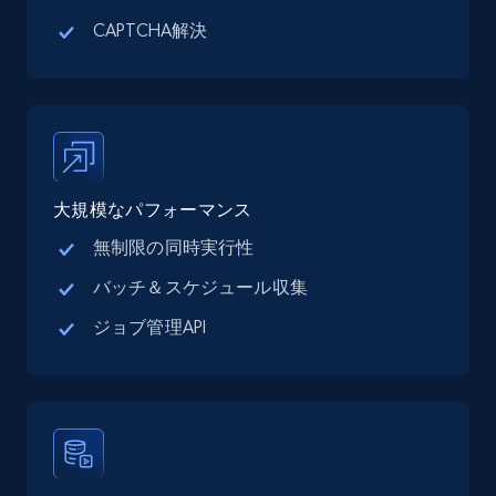
CAPTCHA解決
Google Maps full information - discover
records by location search
Place id, URL, Country, Name, Category,
Address, Description, Business details, and
more.
大規模なパフォーマンス
13.3K+
1.7K+
無料トライアル
無制限の同時実行性
バッチ＆スケジュール収集
Google Maps full information - Collect
ジョブ管理API
Google Maps Businesses data by place id
Place id, URL, Country, Name, Category,
Address, Description, Business details, and
more.
13.3K+
1.7K+
無料トライアル