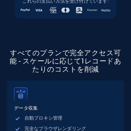
これらの支払い方法を受け付けています:
Linkedin job listings information - Discover
jobs by company URL
URL, Job posting id, Job title, Company name,
Company id, Job location, Job summary, Job
seniority level, and more.
15.3K+
2.2K+
無料トライアル
すべてのプランで完全アクセス可
能 - スケールに応じて1レコードあ
たりのコストを削減
Google Maps full information
Place id, URL, Country, Name, Category,
Address, Description, Business details, and
more.
データ収集
13.3K+
1.7K+
無料トライアル
自動プロキシ管理
完全なブラウザレンダリング