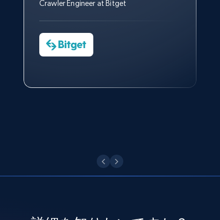
おかげで、多くのプロセスを最
Media Director at YouGov Sport
Crawler Engineer at Bitget
Yorgos Panzaris
and more.
適化することができました。
CTO at Convert Group
Cheddi Rai
Sarah Melville
CEO at AdRetreaver
8.3K+
963+
無料トライアル
今すぐ観る
Data Science Specialist
Charmagne Cruz
Head of Reporting & Analytics, Business
Technologies and Pricing at Shopee
Philippines Inc.
Youtube - Videos posts
URL, Title, Youtuber, Youtuber md5, Video url,
Video length, Likes, Views, and more.
今すぐ観る
8.1K+
716+
無料トライアル
Youtube - Videos posts - Search new
youtube videos by keyword
URL, Title, Youtuber, Youtuber md5, Video url,