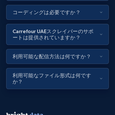
by Explore page URL
URL, Title, Youtuber, Youtuber md5, Video url,
コーディングは必要ですか？
Video length, Likes, Views, and more.
8.1K+
716+
無料トライアル
Carrefour UAEスクレイパーのサポ
ートは提供されていますか？
Youtube - Videos posts - Discovery videos
利用可能な配信方法は何ですか？
by podcast url
URL, Title, Youtuber, Youtuber md5, Video url,
Video length, Likes, Views, and more.
利用可能なファイル形式は何です
か？
8.1K+
716+
無料トライアル
Amazon Reviews