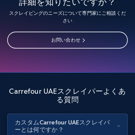
詳細を知りたいですか？
Video length, Likes, Views, and more.
スクレイピングのニーズについて専門家にご相談くだ
8.1K+
716+
無料トライアル
さい
お問い合わせ
Youtube - Videos posts - Discover videos by
channel URL
URL, Title, Youtuber, Youtuber md5, Video url,
Video length, Likes, Views, and more.
8.1K+
716+
無料トライアル
Carrefour UAEスクレイパーよくあ
る質問
Youtube - Videos posts - Search videos by
カスタムCarrefour UAEスクレイパ
keyword and then apply relevant video
ーとは何ですか？
filters