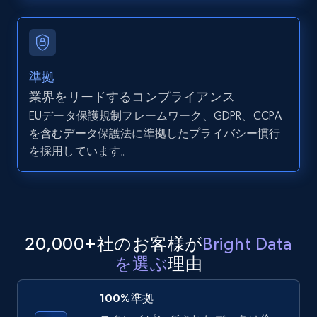
11.3K+
1.5K+
無料トライアル
準拠
業界をリードするコンプライアンス
LinkedIn posts - Discover user's articles by
EUデータ保護規制フレームワーク、GDPR、CCPA
URL
を含むデータ保護法に準拠したプライバシー慣行
URL, ID, User id, Use url, Title, Headline, Post
を採用しています。
text, Date posted, and more.
11.3K+
1.5K+
無料トライアル
20,000+社のお客様が
Bright Data
を選ぶ
理由
LinkedIn posts - Discover posts by Profile
URL
100%準拠
URL, ID, User id, Use url, Title, Headline, Post