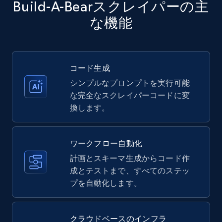
Build-A-Bearスクレイパーの主
price, Currency, Availability, Reviews count, and
more.
な機能
35.2K+
5.7K+
無料トライアル
コード生成
シンプルなプロンプトを実行可能
Amazon products - Collects products by
な完全なスクレイパーコードに変
specific keywords
換します。
Title, Seller name, Brand, Description, Initial
price, Currency, Availability, Reviews count, and
more.
ワークフロー自動化
計画とスキーマ生成からコード作
35.2K+
成とテストまで、すべてのステッ
5.7K+
無料トライアル
プを自動化します。
Amazon products - find products by using
クラウドベースのインフラ