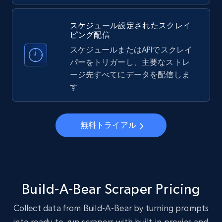
Instagram - Profiles
スケジュール設定されたスクレイ
Account, Fbid, ID, Followers, Posts count, Is
ピング配信
business account, Is professional account, Is
verified, and more.
スケジュールまたはAPIでスクレイ
パーをトリガーし、主要なストレ
ージ先すべてにデータを配信しま
22.2K+
3.4K+
無料トライアル
す
Instagram - Profiles - Collect profile
無料トライアル
information by user name
Account, Fbid, ID, Followers, Posts count, Is
business account, Is professional account, Is
verified, and more.
Build-A-Bear Scraper Pricing
22.2K+
3.4K+
無料トライアル
Collect data from Build-A-Bear by turning prompts
into ready‑to‑run scrapers with built‑in proxies and