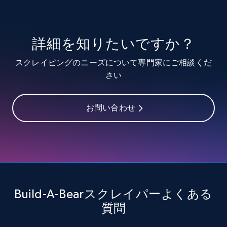
youtube videos by keyword
URL, Title, Youtuber, Youtuber md5, Video url,
Video length, Likes, Views, and more.
詳細を知りたいですか？
スクレイピングのニーズについて専門家にご相談くだ
8K+
713+
無料トライアル
さい
お問い合わせ
Youtube - Videos posts - Discover videos by
channel URL
URL, Title, Youtuber, Youtuber md5, Video url,
Video length, Likes, Views, and more.
8K+
713+
無料トライアル
Build-A-Bearスクレイパーよくある
質問