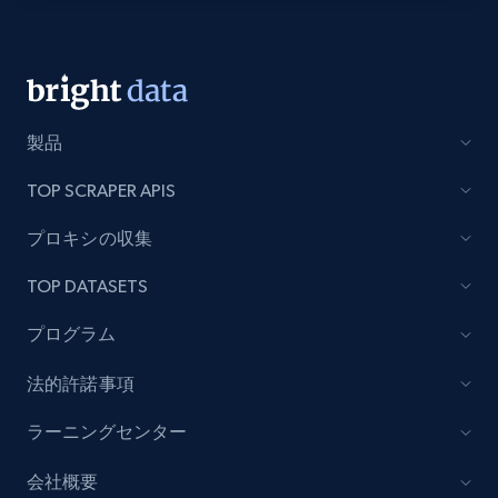
Amazon Reviews
URL, Product name, Product rating, Product
rating object, Product rating max, Rating,
製品
Author name, Asin, and more.
TOP SCRAPER APIS
7.4K+
870+
無料トライアル
プロキシの収集
TOP DATASETS
TikTok - Posts
プログラム
URL, Post id, Description, Create time, Digg
count, Share count, Collect count, Comment
法的許諾事項
count, and more.
ラーニングセンター
6.7K+
874+
無料トライアル
会社概要