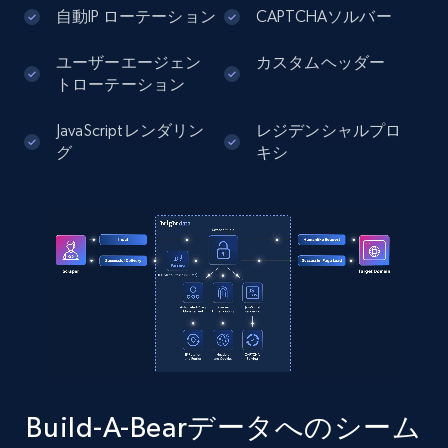
自動IP ローテーション
CAPTCHAソルバー
comments, Date posted, Likes, Photos, and
more.
ユーザーエージェン
カスタムヘッダー
トローテーション
13.2K+
1.6K+
無料トライアル
JavaScriptレンダリン
レジデンシャルプロ
グ
キシ
Instagram - Posts - Collects posts from a
specific URLs by using profile URL
URL, User posted, Description, Hashtags, Num
comments, Date posted, Likes, Photos, and
more.
13.2K+
1.6K+
無料トライアル
Build-A-Bearデータへのシーム
Zillow properties listing information