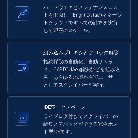
upc numbers
ハードウェアとメンテナンスコス
Title, Seller name, Brand, Description, Initial
トを削減し、Bright Dataのマネージ
price, Currency, Availability, Reviews count, and
ドクラウドですべての計算を実行
more.
して即座にスケール。
35.2K+
5.7K+
無料トライアル
組み込みプロキシとブロック解除
指紋採取の自動化、自動リトラ
イ、CAPTCHAの解決などを組み込
LinkedIn company information
み、あらゆる地域から実ユーザー
ID, Name, Country code, Locations, Followers,
としてスクレイパーを実行。
Employees in linkedin, About, Specialties, and
more.
IDEワークスペース
33.5K+
3.5K+
無料トライアル
ライブログ付きでスクレイパーの
編集とデバッグができる完全ホス
ト型IDEです。