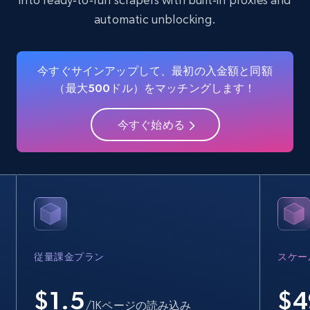
automatic unblocking.
Crunchbase companies information
Name, URL, ID, Cb rank, Region, About,
今すぐサインアップして、最初の入金額と同額
Industries, Operating status, and more.
（最大500ドル）をマッチングします！
15.6K+
1.6K+
無料トライアル
今すぐ始める
Crunchbase companies information -
Searching data by keyword
Name, URL, ID, Cb rank, Region, About,
Industries, Operating status, and more.
従量課金プラン
スケー
15.6K+
1.6K+
無料トライアル
$1.5
$
4
/1Kページの読み込み