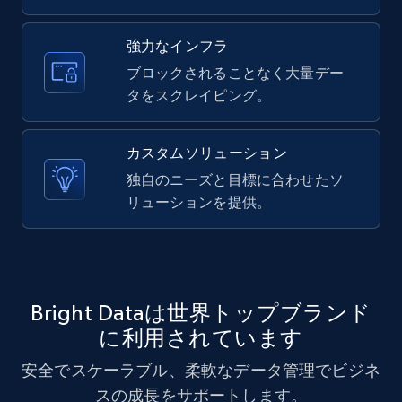
強力なインフラ
10.3K+
1.2K+
無料トライアル
ブロックされることなく大量デー
タをスクレイピング。
X (formerly Twitter) - Posts - Collecting
カスタムソリューション
Twitter posts URLs
独自のニーズと目標に合わせたソ
ID, User posted, Name, Description, Date
リューションを提供。
posted, Photos, URL, Quoted post, and more.
10.3K+
1.2K+
無料トライアル
Bright Dataは世界トップブランド
に利用されています
X (formerly Twitter) - Posts - Getting x
posts by array of profiles
安全でスケーラブル、柔軟なデータ管理でビジネ
ID, User posted, Name, Description, Date
スの成長をサポートします。