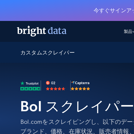
今すぐサインア
製品
カスタムスクレイパー
ウェブアクセスAPI
マルチモーダルトレーニング
WEBアクセスAPI
ツール
Web Unlocker API
動画と音声データ
Web Unlocker API
から始まる
$1/1k req
1つのAPIでブロックとCAPTCHAを解
より多くのデータで、より少ない障
FREE TIER
ーニング
統合
Discover API
FREE
から始まる
クロールAPI
ビデオフィード – VLA対応済み
$1/1k req
Always live web discovery for agents
ブラウザ拡張機能
ヒューマノイドロボットのポリシー
めの継続的かつターゲットを絞った
SERP API
SERP API
Bol スクレイパ
から始まる
画を取得
ネットワークステータス
$1/1k req
オンデマンドですばやく容易に検索
FREE TIER
ンをスクレイピング
データパッケージ
グーグル
ビング
ダックダックゴ
から始まる
Scraping Browser
あらゆる業界向けのLLM対応データセ
Bol.comをスクレイピングし、以下の
$5/GB
ヤンデックス
入手
Scraping Browser
ブランド、価格、在庫状況、販売者情報