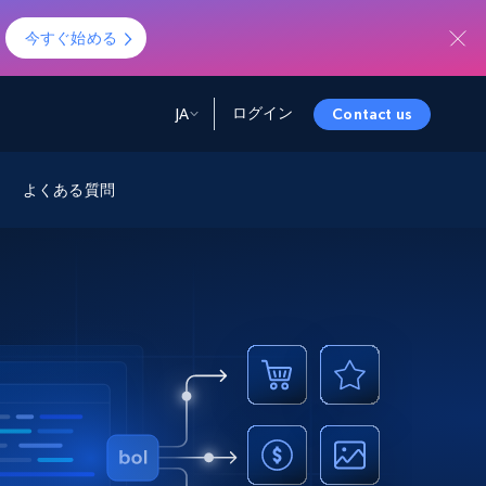
！
今すぐ始める
ログイン
JA
Contact us
ータ
ータと洞察
ソース
よくある質問
会社情報
Startup Program
Retail Intelligence
から始まる
NEW
リテールインサイト
$2000/mo
リアルタイムのECインサイトとAI搭載レコ
メンデーションを提供
パートナープログラム
Demo Agents
Managed Data
から始まる
マネージドデータサービス
$1500/mo
Acquisition
トラストセンター
カスタマイズされたエンタープライズグレ
Integrations
ードのデータ収集
SDK Bright
Deep Lookup
BETA
ウェブデータで複雑検索
Bright Initiative