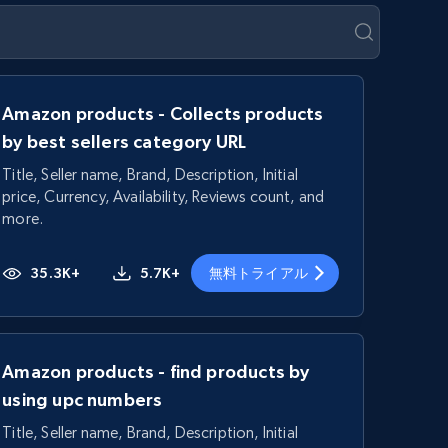
Amazon products - Collects products
by best sellers category URL
Title, Seller name, Brand, Description, Initial
price, Currency, Availability, Reviews count, and
more.
35.3K+
5.7K+
無料トライアル
Amazon products - find products by
using upc numbers
Title, Seller name, Brand, Description, Initial