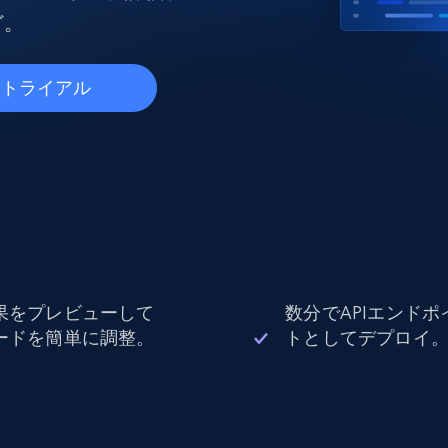
ングに
ソーシャルメディア
不動産
ど。
Data Firehose
ビデオ
Real-time web data, delivered as it’s
collected
から始まる
データセンタープロキシ
$0.9/IP
料トライアル
B
ISPプロキシ
ロー
70万以上の完全準拠の静的住宅用プロキシ
で信頼
果をプレビューして
数分でAPIエンドポ
ードを簡単に調整。
トとしてデプロイ