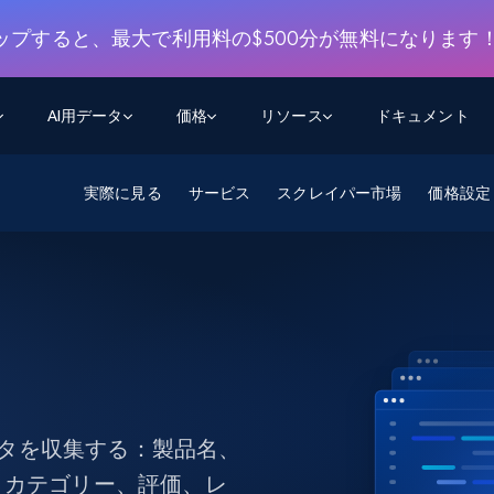
ップすると、最大で利用料の$500分が無料になります
AI用データ
価格
リソース
ドキュメント
実際に見る
AGENTIC WEB EXECUTION
データフィード
データ
サービス
スクレイパー市場
価格設定
デ
デ
リ
学習ハブ
検索と抽出
スクレーパー
スクレイパーAPI
から始まる
$1
$0.75/1k rec
決
壁でトレ
AIアプリがWebを検索・クロールできるよう
600以上のウェブサイトからリアルタイム
FREE TIER
にする
データを取得
ブログ
Scraper Studio
リンクトイン
eコマース
から始まる
エージェントブラウザ
$1/1k req
ソーシャルメディア
チャットGPT
ケーススタディ
FREE TIER
学習のた
エージェントがウェブサイトを閲覧し、行動
AIスクレイパースタジオ
ウェブ動
できるようにする
ー
から始まる
どのサイトもデータパイプラインに変換
データセットマーケットプレイス
オンラインセミナー
エンジ
$250/100K rec
ブライトデータMCP
FREE
データセットマーケットプレイス
ウェブを解き放つオールインワンツールキッ
から始まる
プロキシロケーション
Data Firehose
ットを
ト
事前収集された600以上のドメインからの
データを収集する：製品名、
$0.2/1k HTML
データ
、カテゴリー、評価、レ
リンクトイン
eコマース
マスタークラス