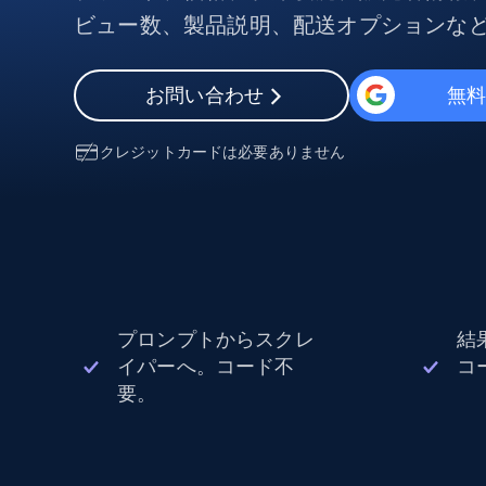
組み込みのブロック解除とホスティ
プロキシサービス
よるスクレイピングブラウザの設定
ビュー数、製品説明、配送オプションな
住宅用プロキシ
から始まる
お問い合わせ
無
$5
$2.5/G
50% OFF
プロキシサービス
から始まる
ISPプロキシ
$1.3/IP
クレジットカードは必要ありません
住宅用プロキシ
50% OFF
400M+ 実際のピアデバイスからのグ
バルIP
データセンタープロキシ
効率的なデータ抽出を実現する高速
性の高いプロキシ
プロンプトからスクレ
結
イパーへ。コード不
コ
要。