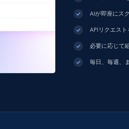
AIが即座にス
APIリクエス
必要に応じて組
毎日、毎週、