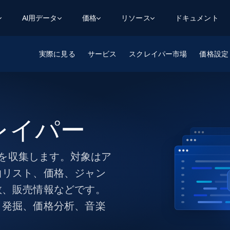
AI用データ
価格
リソース
ドキュメント
実際に見る
AGENTIC WEB EXECUTION
データフィード
データ
サービス
スクレイパー市場
価格設定
デ
デ
リ
学習ハブ
検索と抽出
スクレーパー
スクレイパーAPI
から始まる
$1
$0.75/1k rec
決
壁でトレ
AIアプリがWebを検索・クロールできるよう
600以上のウェブサイトからリアルタイム
FREE TIER
にする
データを取得
ブログ
Scraper Studio
リンクトイン
eコマース
から始まる
エージェントブラウザ
$1/1k req
ソーシャルメディア
チャットGPT
クレイパー
ケーススタディ
FREE TIER
学習のた
エージェントがウェブサイトを閲覧し、行動
AIスクレイパースタジオ
ウェブ動
できるようにする
から始まる
どのサイトもデータパイプラインに変換
データセットマーケットプレイス
オンラインセミナー
エンジ
$250/100K rec
ブライトデータMCP
FREE
ータを収集します。対象はア
データセットマーケットプレイス
ウェブを解き放つオールインワンツールキッ
から始まる
プロキシロケーション
Data Firehose
ットを
ト
事前収集された600以上のドメインからの
曲リスト、価格、ジャン
$0.2/1k HTML
データ
数、販売情報などです。
リンクトイン
eコマース
マスタークラス
ングに
ソーシャルメディア
不動産
ト発掘、価格分析、音楽
Data Firehose
ビデオ
Real-time web data, delivered as it’s
collected
から始まる