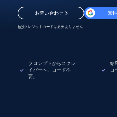
から始まる
$5
$2.5/G
50% OFF
お問い合わせ
無
プロキシサービス
から始まる
ISPプロキシ
$1.3/IP
クレジットカードは必要ありません
住宅用プロキシ
50% OFF
400M+ 実際のピアデバイスからのグ
バルIP
データセンタープロキシ
効率的なデータ抽出を実現する高速
性の高いプロキシ
プロンプトからスクレ
結
イパーへ。コード不
コ
要。