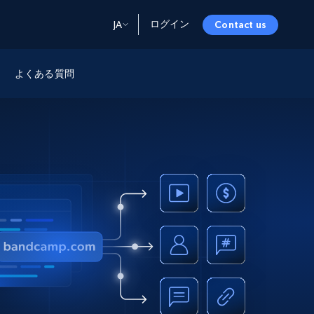
ログイン
JA
Contact us
ータ
ータと洞察
ソース
よくある質問
会社情報
Startup Program
Retail Intelligence
から始まる
NEW
リテールインサイト
$2000/mo
リアルタイムのECインサイトとAI搭載レコ
メンデーションを提供
パートナープログラム
Demo Agents
Managed Data
から始まる
マネージドデータサービス
$1500/mo
Acquisition
トラストセンター
カスタマイズされたエンタープライズグレ
Integrations
ードのデータ収集
SDK Bright
Deep Lookup
BETA
ウェブデータで複雑検索
Bright Initiative