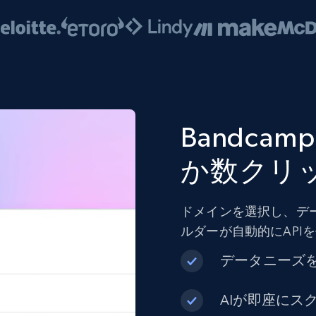
Bandc
か数クリ
ドメインを選択し、デ
ルダーが自動的にAPI
データニーズ
AIが即座にス