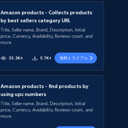
Amazon products - Collects products
by best sellers category URL
Title, Seller name, Brand, Description, Initial
price, Currency, Availability, Reviews count, and
more.
35.3K+
5.7K+
無料トライアル
Amazon products - find products by
using upc numbers
Title, Seller name, Brand, Description, Initial
price, Currency, Availability, Reviews count, and
more.