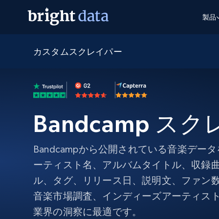
製品
カスタムスクレイパー
ウェブアクセスAPI
マルチモーダルトレーニング
WEBアクセスAPI
ツール
Web Unlocker API
動画と音声データ
Web Unlocker API
から始まる
$1/1k req
1つのAPIでブロックとCAPTCHAを解
より多くのデータで、より少ない障
FREE TIER
ーニング
統合
Discover API
FREE
から始まる
クロールAPI
ビデオフィード – VLA対応済み
$1/1k req
Always live web discovery for agents
Bandcamp ス
ブラウザ拡張機能
ヒューマノイドロボットのポリシー
めの継続的かつターゲットを絞った
SERP API
SERP API
から始まる
画を取得
ネットワークステータス
$1/1k req
オンデマンドですばやく容易に検索
FREE TIER
ンをスクレイピング
Bandcampから公開されている音楽デ
データパッケージ
グーグル
ビング
ダックダックゴ
から始まる
Scraping Browser
あらゆる業界向けのLLM対応データセ
ーティスト名、アルバムタイトル、収録
$5/GB
ヤンデックス
入手
Scraping Browser
ル、タグ、リリース日、説明文、ファン
組み込みのブロック解除とホスティ
プロキシサービス
よるスクレイピングブラウザの設定
音楽市場調査、インディーズアーティス
業界の洞察に最適です。
住宅用プロキシ