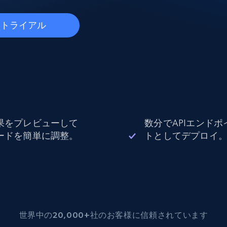
データセンタープロキシ
$0.9/IP
B
料トライアル
ISPプロキシ
ロー
70万以上の完全準拠の静的住宅用プロキシ
で信頼
果をプレビューして
数分でAPIエンドポ
ードを簡単に調整。
トとしてデプロイ
世界中の20,000+社のお客様に信頼されています