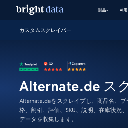
製品
AI
カスタムスクレイパー
ウェブアクセスAPI
マルチモーダルトレーニング
WEBアクセスAPI
ツール
Web Unlocker API
動画と音声データ
Web Unlocker API
から始まる
$1/1k req
1つのAPIでブロックとCAPTCHAを解
より多くのデータで、より少ない障
FREE TIER
ーニング
統合
Discover API
FREE
から始まる
クロールAPI
ビデオフィード – VLA対応済み
$1/1k req
Always live web discovery for agents
ブラウザ拡張機能
ヒューマノイドロボットのポリシー
めの継続的かつターゲットを絞った
SERP API
SERP API
から始まる
画を取得
ネットワークステータス
$1/1k req
オンデマンドですばやく容易に検索
Alternate.de
FREE TIER
ンをスクレイピング
データパッケージ
グーグル
ビング
ダックダックゴ
から始まる
Scraping Browser
あらゆる業界向けのLLM対応データセ
$5/GB
ヤンデックス
入手
Alternate.deをスクレイプし、商品名
Scraping Browser
組み込みのブロック解除とホスティ
格、割引、評価、SKU、説明、在庫状況、
プロキシサービス
よるスクレイピングブラウザの設定
データを収集します。
住宅用プロキシ