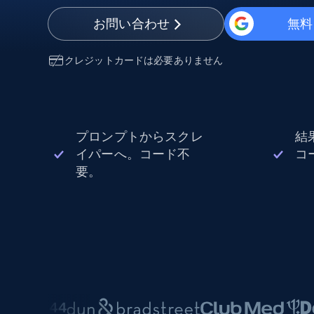
から始まる
$5
$2.5/G
50% OFF
お問い合わせ
無料
プロキシサービス
から始まる
ISPプロキシ
$1.3/IP
クレジットカードは必要ありません
住宅用プロキシ
50% OFF
400M+ 実際のピアデバイスからのグ
バルIP
データセンタープロキシ
プロンプトからスクレ
結
効率的なデータ抽出を実現する高速
性の高いプロキシ
イパーへ。コード不
コ
要。