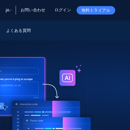
お問い合わせ
ログイン
JA
無料トライアル
ータ
ータと洞察
ソース
よくある質問
会社情報
Startup Program
Retail Intelligence
から始まる
NEW
リテールインサイト
$2000/mo
リアルタイムのECインサイトとAI搭載レコ
メンデーションを提供
パートナープログラム
Demo Agents
Managed Data
から始まる
マネージドデータサービス
$1500/mo
Acquisition
トラストセンター
カスタマイズされたエンタープライズグレ
Integrations
ードのデータ収集
SDK Bright
Deep Lookup
BETA
ウェブデータで複雑検索
Bright Initiative