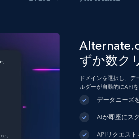
Altern
ずか数ク
ドメインを選択し、デ
ルダーが自動的にAPI
データニーズ
AIが即座にス
APIリクエス