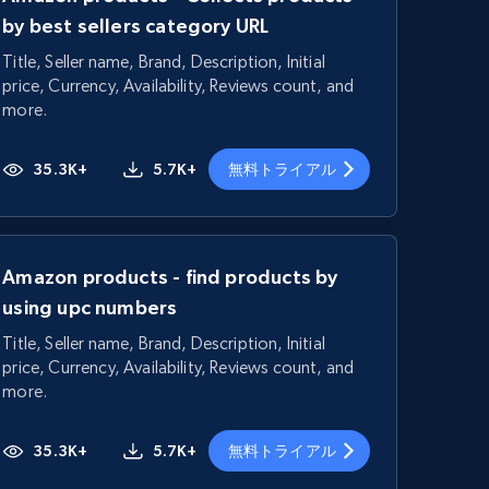
by best sellers category URL
Title, Seller name, Brand, Description, Initial
price, Currency, Availability, Reviews count, and
more.
35.3K+
5.7K+
無料トライアル
Amazon products - find products by
using upc numbers
Title, Seller name, Brand, Description, Initial
price, Currency, Availability, Reviews count, and
more.
35.3K+
5.7K+
無料トライアル