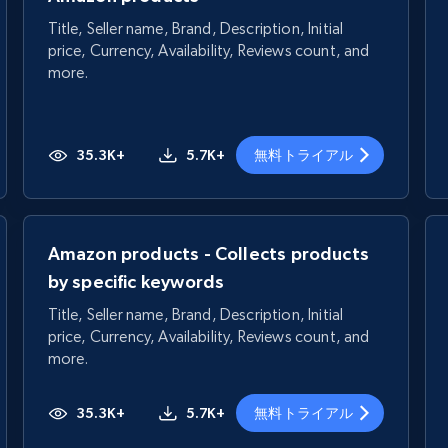
Title, Seller name, Brand, Description, Initial
price, Currency, Availability, Reviews count, and
more.
35.3K+
5.7K+
無料トライアル
Amazon products - Collects products
by specific keywords
Title, Seller name, Brand, Description, Initial
price, Currency, Availability, Reviews count, and
more.
35.3K+
5.7K+
無料トライアル