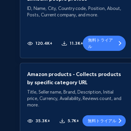
ID, Name, City, Country code, Position, About,
Posts, Current company, and more.
無料トライア
120.4K+
11.3K+
ル
Amazon products - Collects products
by specific category URL
Title, Seller name, Brand, Description, Initial
price, Currency, Availability, Reviews count, and
more.
35.3K+
5.7K+
無料トライアル