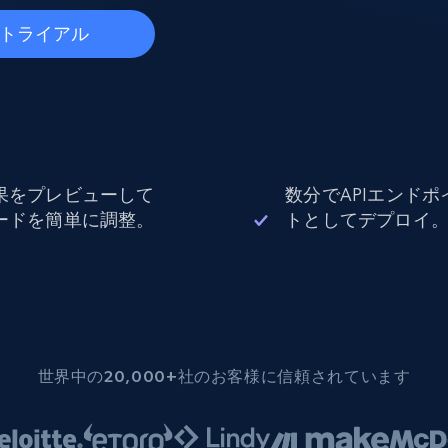
データセンタープロキシ
$0.9/IP
B
トライアル
ISPプロキシ
ロー
70万以上の完全準拠の静的住宅用プロキシ
果をプレビューして
数分でAPIエンドポ
で信頼
ードを簡単に調整。
トとしてデプロイ
世界中の20,000+社のお客様に信頼されています