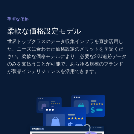
手頃な価格
Home Depot US - Discovery products by
柔軟な価格設定モデル
specific category URL
URL, Domain, Country code, Model number,
世界トップクラスのデータ収集インフラを直接活用し
Sku, Product id, Product name, Manufacturer,
た、ニーズに合わせた価格設定のメリットを享受くだ
and more.
さい。柔軟な価格モデルにより、必要なSKU追跡データ
のみを支払うことが可能で、あらゆる規模のブランド
2.1K+
355+
今すぐ始める
が製品インテリジェンスを活用できます。
Amazon products global dataset
Title, Seller name, Brand, Description, Initial
price, Currency, Availability, Reviews count, and
more.