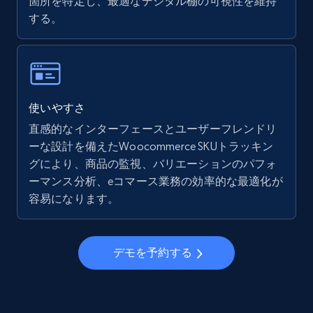
箇所を特定し、最適なデジタル棚の可視性を維持
more.
する。
5.6K+
876+
今すぐ始める
使いやすさ
Walmart - products - Collects products by
specific keywords
直感的なインターフェースとユーザーフレンドリ
ーな設計を備えたWoocommerce SKUトラッキン
URL, Final price, Sku, Currency, Gtin,
グにより、商品の監視、バリエーションのパフォ
Specifications, Image urls, Top reviews, and
more.
ーマンス分析、eコマース業務の効率的な最適化が
容易になります。
5.6K+
876+
今すぐ始める
デモを予約する
Walmart - products - Discover products by
using sku numbers