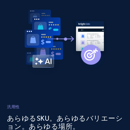
more.
2.1K+
375+
今すぐ始める
Amazon products global dataset - Collects
products by best sellers category URL
Title, Seller name, Brand, Description, Initial
price, Currency, Availability, Reviews count, and
more.
2.1K+
375+
今すぐ始める
汎用性
あらゆるSKU。あらゆるバリエーシ
Amazon products global dataset - Collect
ョン。あらゆる場所。
Amazon products by seller URL