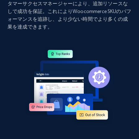
タマーサクセスマネージャーにより、追加リソースな
Home Depot US - Discover products by
しで成功を保証。これによりWoocommerce SKUのパフ
specified URL
ォーマンスを追跡し、より少ない時間でより多くの成
URL, Domain, Country code, Model number,
果を達成できます。
Sku, Product id, Product name, Manufacturer,
and more.
2.1K+
355+
今すぐ始める
Home Depot US - Discover products by
specified UPC
URL, Domain, Country code, Model number,
Sku, Product id, Product name, Manufacturer,
and more.
2.1K+
355+
今すぐ始める