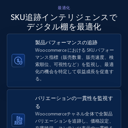
URL, Final price, Sku, Currency, Gtin,
最適化
Specifications, Image urls, Top reviews, and
SKU追跡インテリジェンスで
more.
デジタル棚を最適化
5.6K+
876+
今すぐ始める
製品パフォーマンスの追跡
Woocommerce における SKU パフォー
マンス指標（販売数量、販売速度、検
TikTok Shop
索順位、可視性など）を監視し、最適
URL, Title, Available, Description, Currency, Initial
化の機会を特定して収益成長を促進す
price, Final price, Discount percent, and more.
る。
5.4K+
668+
今すぐ始める
バリエーションの一貫性を監視す
る
Woocommerceチャネル全体で全製品
TikTok Shop - category
バリエーションを追跡し、価格設定、