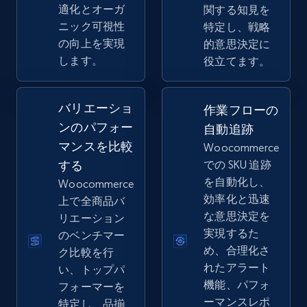
Seller reviews, Breadcrumbs, Root category, and
適化とオーガ
関する知見を
more.
ニック可視性
特定し、戦略
の向上を実現
的意思決定に
2.5K+
359+
今すぐ始める
します。
役立てます。
バリエーショ
作業フローの
eBay - Collect records by category
ンのパフォー
自動追跡
URL, Product id, Title, Seller name, Seller rating,
マンスを比較
Woocommerce
Seller reviews, Breadcrumbs, Root category, and
する
での SKU 追跡
more.
を自動化し、
Woocommerce
効率化と迅速
上で全商品バ
2.5K+
359+
今すぐ始める
な意思決定を
リエーション
実現するた
のベンチマー
め、合理化さ
ク比較を行
れたアラート
い、トップパ
Google Shopping
機能、パフォ
フォーマーを
URL, Product id, Title, Product description,
ーマンスレポ
特定し、品揃