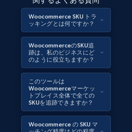
関するよくある質問
1.3K+
176+
今すぐ始める
Woocommerce SKU トラ
ッキングとは何ですか？
Zara - Products
Category id, Product id, Product name, Price,
Currency, Colour code, Colour, Description, and
WoocommerceのSKU追
more.
跡は、私のビジネスにど
のように役立ちますか？
1.2K+
208+
今すぐ始める
このツールは
Woocommerceマーケッ
トプレイス全体で全ての
Zara - Products - discovery by category url
SKUを追跡できますか？
Category id, Product id, Product name, Price,
Currency, Colour code, Colour, Description, and
more.
Woocommerce の SKU マ
ッチング精度はどの程度