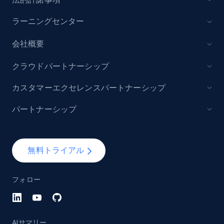
ラーニングセンター
会社概要
Lazada - Products - Discover products by
brand URL
クラウドパートナーシップ
URL, Title, Rating, Reviews, Initial price, Final
price, Currency, Stock, and more.
カスタマーエクセレンスパートナーシップ
パートナーシップ
991+
165+
今すぐ始める
無料トライアル
Lowes.com
URL, Domain, Marketplace pn, Sku, Other pn,
フォロー
Model number, Gtin ean pn, Product name, and
more.
AIサマリー