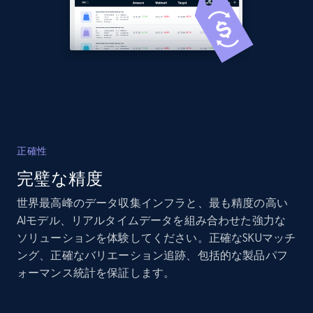
2.1K+
375+
今すぐ始める
Amazon products global dataset - Collects
products by specific category URL
Title, Seller name, Brand, Description, Initial
price, Currency, Availability, Reviews count, and
more.
正確性
完璧な精度
2.1K+
375+
今すぐ始める
世界最高峰のデータ収集インフラと、最も精度の高い
AIモデル、リアルタイムデータを組み合わせた強力な
ソリューションを体験してください。正確なSKUマッチ
Amazon products global dataset -
ング、正確なバリエーション追跡、包括的な製品パフ
Collecting products by keyword search
ォーマンス統計を保証します。
Title, Seller name, Brand, Description, Initial
price, Currency, Availability, Reviews count, and