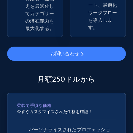
Rating, Reviews count, Images, Variations, and
ート、最適化
えを最適化し
more.
ワークフロー
てカテゴリー
を導入しま
の潜在能力を
2.4K+
200+
今すぐ始める
す。
最大化する。
お問い合わせ
Google Shopping - collects products from
web using keywords
URL, Product id, Title, Product description,
Rating, Reviews count, Images, Variations, and
月額250ドルから
more.
2.4K+
200+
今すぐ始める
柔軟で手頃な価格
今すぐカスタマイズされた価格を確認！
Home Depot US
パーソナライズされたプロフェッショ