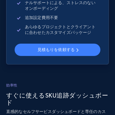
ナルサポートによる、ストレスのない
URL, Domain, Country code, Model number,
オンボーディング
Sku, Product id, Product name, Manufacturer,
and more.
追加設定費用不要
あらゆるプロジェクトとクライアント
2.1K+
355+
今すぐ始める
に合わせたカスタマイズパッケージ
見積もりを依頼する
Home Depot US - Gather data on products
using specified keywords
URL, Domain, Country code, Model number,
Sku, Product id, Product name, Manufacturer,
and more.
効率性
すぐに使えるSKU追跡ダッシュボー
2.1K+
355+
今すぐ始める
ド
直感的なセルフサービスダッシュボードと専任のカス