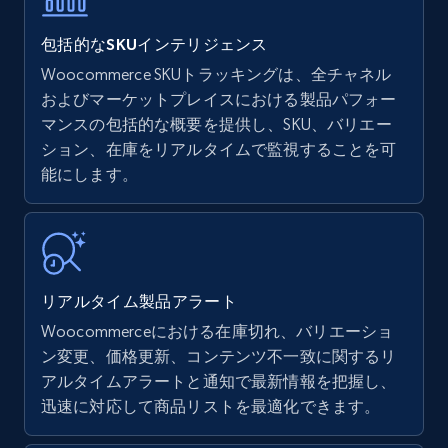
包括的なSKUインテリジェンス
Woocommerce SKUトラッキングは、全チャネル
Amazon products - find products by using
およびマーケットプレイスにおける製品パフォー
upc numbers
マンスの包括的な概要を提供し、SKU、バリエー
ション、在庫をリアルタイムで監視することを可
Title, Seller name, Brand, Description, Initial
能にします。
price, Currency, Availability, Reviews count, and
more.
35.3K+
5.7K+
今すぐ始める
リアルタイム製品アラート
Woocommerceにおける在庫切れ、バリエーショ
Amazon Reviews
ン変更、価格更新、コンテンツ不一致に関するリ
URL, Product name, Product rating, Product
アルタイムアラートと通知で最新情報を把握し、
rating object, Product rating max, Rating,
迅速に対応して商品リストを最適化できます。
Author name, Asin, and more.