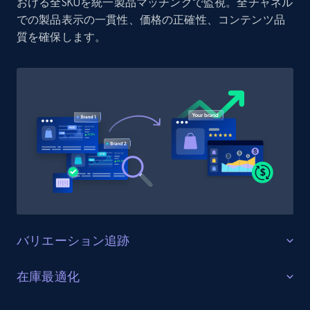
おける全SKUを統一製品マッチングで監視。全チャネル
での製品表示の一貫性、価格の正確性、コンテンツ品
Target
質を確保します。
URL, Product id, Title, Product description,
Rating, Reviews count, Initial price, Discount,
and more.
1.3K+
176+
今すぐ始める
Target - Gather data on products using
specified keywords
URL, Product id, Title, Product description,
Rating, Reviews count, Initial price, Discount,
バリエーション追跡
and more.
すべての製品バリエーションを監視する
在庫最適化
1.3K+
176+
今すぐ始める
Woocommerce上の全商品バリエーション（サイズ、