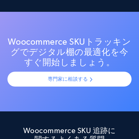
在庫レベルと供給状況を最適化する
カラー、構成オプションを含む）を追跡します。バリ
エーションの一貫性を確保し、欠落バリエーションを
すべてのWoocommerceチャネルにおける在庫状況を
特定し、商品品揃えを最適化します。
リアルタイムで監視します。在庫切れ、在庫不足、在
Target - Discover products by category url
庫状況の変化に関するアラートを受け取り、サプライ
URL, Product id, Title, Product description,
チェーンを最適化し売上を最大化します。
Rating, Reviews count, Initial price, Discount,
Woocommerce SKUトラッキン
and more.
グでデジタル棚の最適化を今
すぐ開始しましょう。
1.3K+
176+
今すぐ始める
専門家に相談する
Target - Discover products by specified
UPC
URL, Product id, Title, Product description,
Rating, Reviews count, Initial price, Discount,
and more.
Woocommerce SKU 追跡に