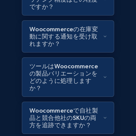
1.2K+
208+
今すぐ始める
ですか？
Woocommerceの在庫変
Best Buy products
動に関する通知を受け取
URL, Product id, Title, Images, Final price,
れますか？
Currency, Discount, Initial price, and more.
1.1K+
149+
今すぐ始める
ツールはWoocommerce
の製品バリエーションを
どのように処理します
か？
Best Buy products - Collect data on
products using specified keywords
Woocommerceで自社製
URL, Product id, Title, Images, Final price,
品と競合他社のSKUの両
Currency, Discount, Initial price, and more.
方を追跡できますか？
1.1K+
149+
今すぐ始める