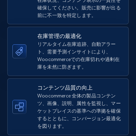
在庫状況、コンテンツ表示の一貫性を
URL, Title, Available, Description, Currency, Initial
price, Final price, Discount percent, and more.
確保してください。販売に影響が出る
前に不一致を特定します。
5.4K+
668+
今すぐ始める
在庫管理の最適化
リアルタイム在庫追跡、自動アラー
ト、需要予測インサイトにより、
TikTok Shop - Collect TikTok shop products
Woocommerceでの在庫切れや過剰在
by keywords search
庫を未然に防ぎます。
URL, Title, Available, Description, Currency, Initial
price, Final price, Discount percent, and more.
コンテンツ品質の向上
5.4K+
668+
今すぐ始める
Woocommerce 全体の製品コンテン
ツ、画像、説明、属性を監視し、マー
ケットプレイスの基準への準拠を確保
するとともに、コンバージョン最適化
TikTok Shop - discover records by shop url
を図ります。
URL, Title, Available, Description, Currency, Initial