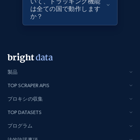
いて、トラッキング機能
は全ての国で動作します
か？
Lazada - Products - Discover products by
category URL or brand URL
URL, Title, Rating, Reviews, Initial price, Final
price, Currency, Stock, and more.
991+
165+
今すぐ始める
製品
TOP SCRAPER APIS
Lazada - Products - Discover products by
プロキシの収集
seller URL
TOP DATASETS
URL, Title, Rating, Reviews, Initial price, Final
price, Currency, Stock, and more.
プログラム
991+
165+
今すぐ始める
法的許諾事項