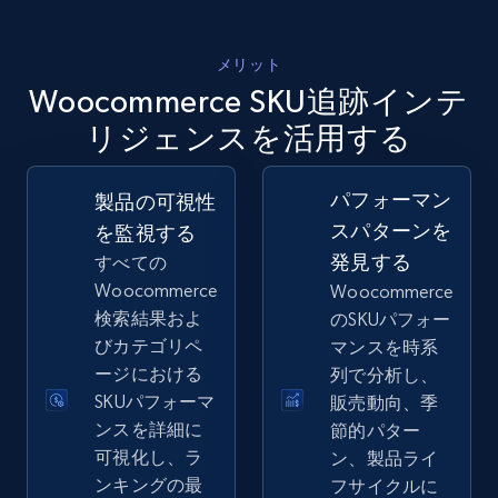
2.5K+
359+
今すぐ始める
メリット
Woocommerce SKU追跡インテ
リジェンスを活用する
eBay - Gather data on products using
specified keywords
パフォーマン
製品の可視性
URL, Product id, Title, Seller name, Seller rating,
スパターンを
を監視する
Seller reviews, Breadcrumbs, Root category, and
発見する
すべての
more.
Woocommerce
Woocommerce
検索結果およ
のSKUパフォー
2.5K+
359+
今すぐ始める
びカテゴリペ
マンスを時系
ージにおける
列で分析し、
SKUパフォーマ
販売動向、季
ンスを詳細に
節的パター
eBay - Collect products from shops on eBay
可視化し、ラ
ン、製品ライ
URL, Product id, Title, Seller name, Seller rating,
ンキングの最
フサイクルに