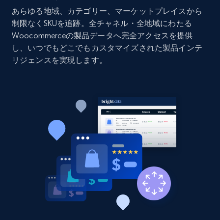
あらゆる地域、カテゴリー、マーケットプレイスから
Title, Seller name, Brand, Description, Initial
price, Currency, Availability, Reviews count, and
制限なくSKUを追跡。全チャネル・全地域にわたる
more.
Woocommerceの製品データへ完全アクセスを提供
し、いつでもどこでもカスタマイズされた製品インテ
リジェンスを実現します。
2.1K+
375+
今すぐ始める
Amazon products global dataset - Collect
products from Brands URLs
Title, Seller name, Brand, Description, Initial
price, Currency, Availability, Reviews count, and
more.
2.1K+
375+
今すぐ始める