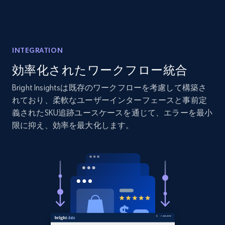
Etsy
URL, Product id, Listing inventory id, Title, Rating,
Reviews count shop, Reviews count item, Initial
price, and more.
INTEGRATION
効率化されたワークフロー統合
1.9K+
323+
今すぐ始める
Bright Insightsは既存のワークフローを考慮して構築さ
れており、柔軟なユーザーインターフェースと事前定
義されたSKU追跡ユースケースを通じて、エラーを最小
限に抑え、効率を最大化します。
Etsy - Collect data on products using
specified keywords
URL, Product id, Listing inventory id, Title, Rating,
Reviews count shop, Reviews count item, Initial
price, and more.
1.9K+
323+
今すぐ始める