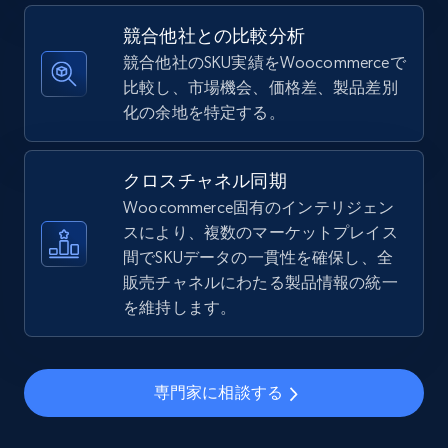
price, Final price, Discount percent, and more.
競合他社との比較分析
競合他社のSKU実績をWoocommerceで
5.4K+
668+
今すぐ始める
比較し、市場機会、価格差、製品差別
化の余地を特定する。
Amazon sellers info
クロスチャネル同期
Seller id, URL, Seller name, Description, Detailed
Woocommerce固有のインテリジェン
info, Stars, Feedbacks, Return policy, and more.
スにより、複数のマーケットプレイス
間でSKUデータの一貫性を確保し、全
2.5K+
378+
今すぐ始める
販売チャネルにわたる製品情報の統一
を維持します。
eBay
専門家に相談する
URL, Product id, Title, Seller name, Seller rating,
Seller reviews, Breadcrumbs, Root category, and
more.