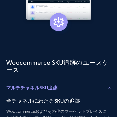
Etsy - Collects data from shop's URL
URL, Product id, Listing inventory id, Title, Rating,
Reviews count shop, Reviews count item, Initial
price, and more.
1.9K+
323+
今すぐ始める
Woocommerce SKU追跡のユースケ
ース
Amazon products search
Asin, URL, Name, Sponsored, Initial price, Final
price, Currency, Sold, and more.
マルチチャネルSKU追跡
全チャネルにわたるSKUの追跡
1.6K+
181+
今すぐ始める
Woocommerceおよびその他のマーケットプレイスに