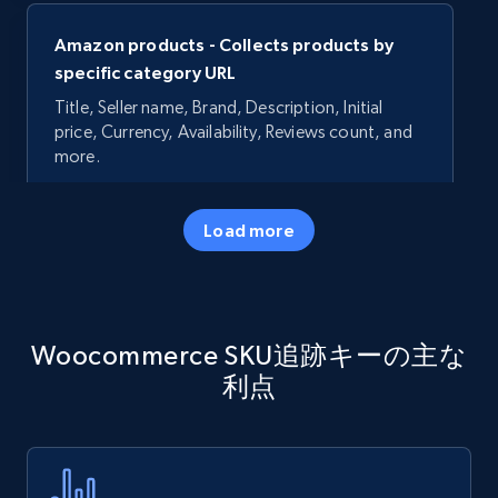
Amazon products - Collects products by
specific category URL
Title, Seller name, Brand, Description, Initial
price, Currency, Availability, Reviews count, and
more.
35.3K+
5.7K+
今すぐ始める
Load more
Amazon products - Collects products by
Woocommerce SKU追跡キーの主な
specific keywords
利点
Title, Seller name, Brand, Description, Initial
price, Currency, Availability, Reviews count, and
more.
35.3K+
5.7K+
今すぐ始める