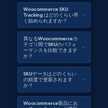
Woocommerce SKU
Tracking はどのくらい早
く始められますか？
Lazada - Products
URL, Title, Rating, Reviews, Initial price, Final
price, Currency, Stock, and more.
異なるWoocommerceカ
テゴリ間でSKUのパフォ
991+
165+
今すぐ始める
ーマンスを比較できます
か？
Lazada - Products - Discover products by
SKUデータはどのくらい
keyword
の頻度で更新されます
か？
URL, Title, Rating, Reviews, Initial price, Final
price, Currency, Stock, and more.
Woocommerce製品にお
991+
165+
今すぐ始める