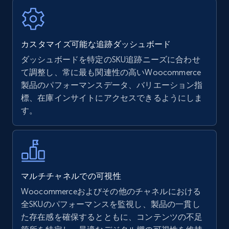
7.4K+
872+
今すぐ始める
カスタマイズ可能な追跡ダッシュボード
ダッシュボードを特定のSKU追跡ニーズに合わせ
Walmart - products
て調整し、常に最も関連性の高いWoocommerce
URL, Final price, Sku, Currency, Gtin,
製品のパフォーマンスデータ、バリエーション指
Specifications, Image urls, Top reviews, and
標、在庫インサイトにアクセスできるようにしま
more.
す。
5.6K+
876+
今すぐ始める
マルチチャネルでの可視性
Walmart - products - Find new products by
Woocommerceおよびその他のチャネルにおける
using specific category URL
全SKUのパフォーマンスを監視し、製品の一貫し
URL, Final price, Sku, Currency, Gtin,
た存在感を確保するとともに、コンテンツの不足
Specifications, Image urls, Top reviews, and