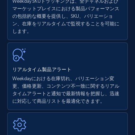
Weekday SKUトラッキングは、全チャネルおよび
マーケットプレイスにおける製品パフォーマンス
の包括的な概要を提供し、SKU、バリエーショ
Amazon products - find products by using
ン、在庫をリアルタイムで監視することを可能に
upc numbers
します。
Title, Seller name, Brand, Description, Initial
price, Currency, Availability, Reviews count, and
more.
35.3K+
5.7K+
今すぐ始める
リアルタイム製品アラート
Weekdayにおける在庫切れ、バリエーション変
更、価格更新、コンテンツ不一致に関するリアル
Amazon Reviews
タイムアラートと通知で最新情報を把握し、迅速
に対応して商品リストを最適化できます。
URL, Product name, Product rating, Product
rating object, Product rating max, Rating,
Author name, Asin, and more.
7.4K+
872+
今すぐ始める