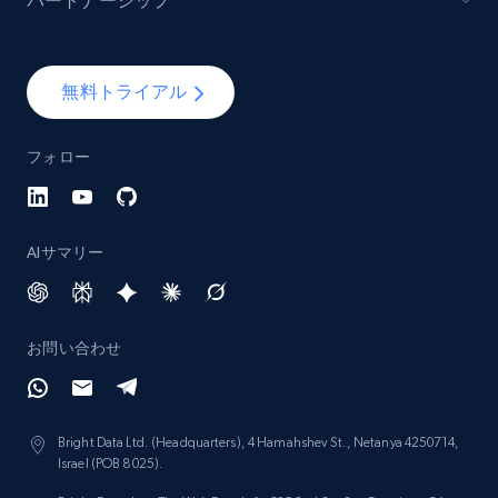
パートナーシップ
Lazada - Products - Discover products by
brand URL
無料トライアル
URL, Title, Rating, Reviews, Initial price, Final
price, Currency, Stock, and more.
フォロー
991+
165+
今すぐ始める
AIサマリー
Lowes.com
URL, Domain, Marketplace pn, Sku, Other pn,
お問い合わせ
Model number, Gtin ean pn, Product name, and
more.
Bright Data Ltd. (Headquarters), 4 Hamahshev St., Netanya 4250714,
991+
162+
今すぐ始める
Israel (POB 8025).