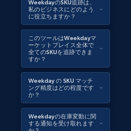
WeekdayのSKU追跡は、
私のビジネスにどのよう
に役立ちますか？
Zara - Products
Category id, Product id, Product name, Price,
Currency, Colour code, Colour, Description, and
このツールはWeekdayマ
more.
ーケットプレイス全体で
全てのSKUを追跡できま
1.2K+
208+
今すぐ始める
すか？
Weekday の SKU マッチ
Zara - Products - discovery by category url
ング精度はどの程度です
Category id, Product id, Product name, Price,
か？
Currency, Colour code, Colour, Description, and
more.
Weekdayの在庫変動に関
1.2K+
208+
今すぐ始める
する通知を受け取れます
か？