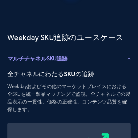
Etsy - Collects data from shop's URL
URL, Product id, Listing inventory id, Title, Rating,
Reviews count shop, Reviews count item, Initial
price, and more.
Weekday SKU追跡のユースケース
1.9K+
323+
今すぐ始める
マルチチャネルSKU追跡
Amazon products search
全チャネルにわたるSKUの追跡
Asin, URL, Name, Sponsored, Initial price, Final
Weekdayおよびその他のマーケットプレイスにおける
price, Currency, Sold, and more.
全SKUを統一製品マッチングで監視。全チャネルでの製
品表示の一貫性、価格の正確性、コンテンツ品質を確
1.6K+
181+
今すぐ始める
保します。
Target