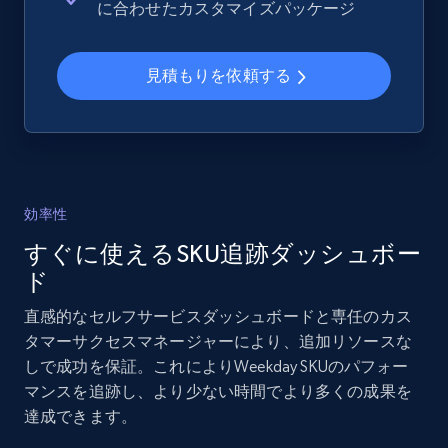
に合わせたカスタマイズパッケージ
and more.
見積もりを依頼する
2.1K+
355+
今すぐ始める
Home Depot US - Gather data on products
using specified keywords
効率性
URL, Domain, Country code, Model number,
すぐに使えるSKU追跡ダッシュボー
Sku, Product id, Product name, Manufacturer,
and more.
ド
直感的なセルフサービスダッシュボードと専任のカス
2.1K+
355+
今すぐ始める
タマーサクセスマネージャーにより、追加リソースな
しで成功を保証。これによりWeekday SKUのパフォー
マンスを追跡し、より少ない時間でより多くの成果を
達成できます。
Home Depot US - Discover products by