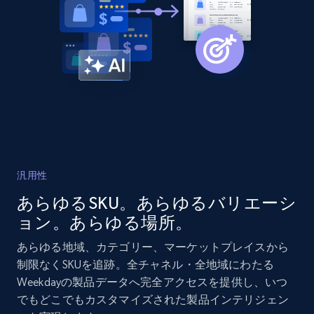
2.1K+
375+
今すぐ始める
Amazon products global dataset - Collects
products by best sellers category URL
Title, Seller name, Brand, Description, Initial
price, Currency, Availability, Reviews count, and
more.
汎用性
2.1K+
375+
今すぐ始める
あらゆるSKU。あらゆるバリエーシ
ョン。あらゆる場所。
あらゆる地域、カテゴリー、マーケットプレイスから
Amazon products global dataset - Collect
制限なくSKUを追跡。全チャネル・全地域にわたる
Amazon products by seller URL
Weekdayの製品データへ完全アクセスを提供し、いつ
でもどこでもカスタマイズされた製品インテリジェン
Title, Seller name, Brand, Description, Initial