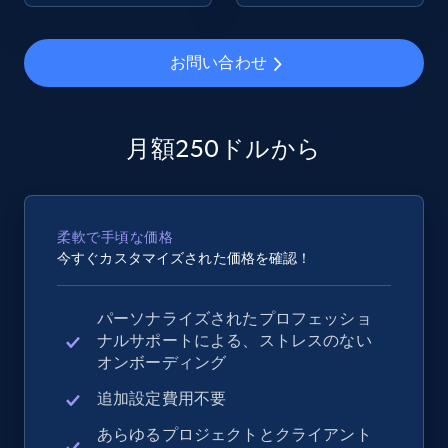
2.4K+
200+
今すぐ始める
お問い合わせ
Google Shopping - collects products from
月額250ドルから
web using keywords
URL, Product id, Title, Product description,
Rating, Reviews count, Images, Variations, and
柔軟で手頃な価格
more.
今すぐカスタマイズされた価格を確認！
2.4K+
200+
今すぐ始める
パーソナライズされたプロフェッショ
ナルサポートによる、ストレスのない
オンボーディング
Home Depot US
追加設定費用不要
URL, Domain, Country code, Model number,
あらゆるプロジェクトとクライアント
Sku, Product id, Product name, Manufacturer,