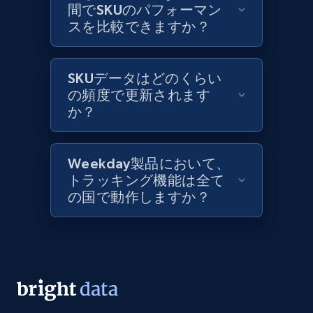
間でSKUのパフォーマン
スを比較できますか？
Lazada - Products
URL, Title, Rating, Reviews, Initial price, Final
price, Currency, Stock, and more.
SKUデータはどのくらい
の頻度で更新されます
991+
か？
165+
今すぐ始める
Weekday製品において、
Lazada - Products - Discover products by
トラッキング機能は全て
keyword
の国で動作しますか？
URL, Title, Rating, Reviews, Initial price, Final
price, Currency, Stock, and more.
991+
165+
今すぐ始める