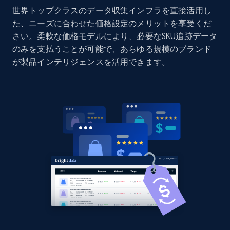
世界トップクラスのデータ収集インフラを直接活用し
Home Depot US - Discovery products by
た、ニーズに合わせた価格設定のメリットを享受くだ
specific category URL
さい。柔軟な価格モデルにより、必要なSKU追跡データ
URL, Domain, Country code, Model number,
のみを支払うことが可能で、あらゆる規模のブランド
Sku, Product id, Product name, Manufacturer,
が製品インテリジェンスを活用できます。
and more.
2.1K+
355+
今すぐ始める
Amazon products global dataset
Title, Seller name, Brand, Description, Initial
price, Currency, Availability, Reviews count, and
more.
2.1K+
375+
今すぐ始める