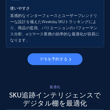
5.6K+
876+
今すぐ始める
使いやすさ
直感的なインターフェースとユーザーフレンドリ
ーな設計を備えたWeekday SKUトラッキングによ
り、商品の監視、バリエーションのパフォーマン
Walmart - products - Collects products by
ス分析、eコマース業務の効率的な最適化が容易に
specific keywords
なります。
URL, Final price, Sku, Currency, Gtin,
Specifications, Image urls, Top reviews, and
more.
デモを予約する
5.6K+
876+
今すぐ始める
最適化
Walmart - products - Discover products by
SKU追跡インテリジェンスで
using sku numbers
デジタル棚を最適化
URL, Final price, Sku, Currency, Gtin,
Specifications, Image urls, Top reviews, and