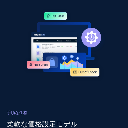
specified URL
URL, Domain, Country code, Model number,
Sku, Product id, Product name, Manufacturer,
and more.
2.1K+
355+
今すぐ始める
Home Depot US - Discover products by
specified UPC
URL, Domain, Country code, Model number,
Sku, Product id, Product name, Manufacturer,
and more.
2.1K+
355+
今すぐ始める
手頃な価格
柔軟な価格設定モデル