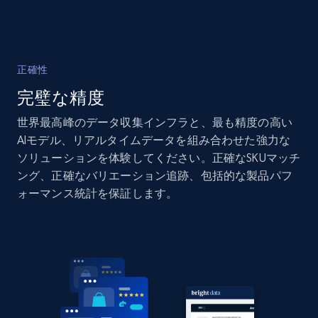
Amazon products global dataset - Collects
products by specific category URL
正確性
Title, Seller name, Brand, Description, Initial
完璧な精度
price, Currency, Availability, Reviews count, and
more.
世界最高峰のデータ収集インフラと、最も精度の高い
AIモデル、リアルタイムデータを組み合わせた強力な
2.1K+
375+
今すぐ始める
ソリューションを体験してください。正確なSKUマッチ
ング、正確なバリエーション追跡、包括的な製品パフ
ォーマンス統計を保証します。
Amazon products global dataset -
Collecting products by keyword search
Title, Seller name, Brand, Description, Initial
price, Currency, Availability, Reviews count, and
more.