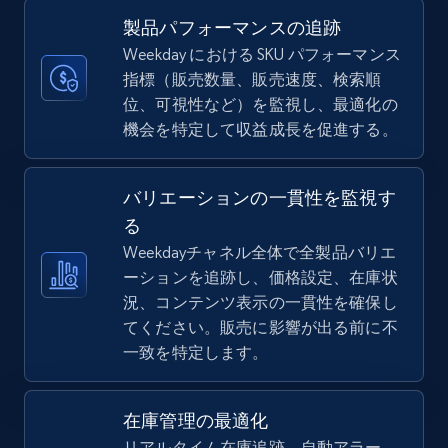
more.
製品パフォーマンスの追跡
Weekday における SKU パフォーマンス
5.6K+
876+
今すぐ始める
指標（販売数量、販売速度、検索順
位、可視性など）を監視し、最適化の
機会を特定して収益成長を促進する。
TikTok Shop
バリエーションの一貫性を監視す
URL, Title, Available, Description, Currency, Initial
price, Final price, Discount percent, and more.
る
Weekdayチャネル全体で全製品バリエ
ーションを追跡し、価格設定、在庫状
5.4K+
668+
今すぐ始める
況、コンテンツ表示の一貫性を確保し
てください。販売に影響が出る前に不
一致を特定します。
TikTok Shop - category
URL, Title, Available, Description, Currency, Initial
在庫管理の最適化
price, Final price, Discount percent, and more.
リアルタイム在庫追跡、自動アラー