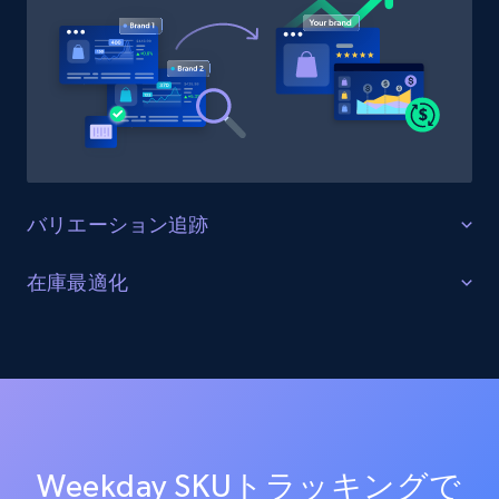
URL, Product id, Title, Product description,
Rating, Reviews count, Initial price, Discount,
and more.
1.3K+
175+
今すぐ始める
バリエーション追跡
Target - Gather data on products using
specified keywords
すべての製品バリエーションを監視する
在庫最適化
URL, Product id, Title, Product description,
Weekday上の全商品バリエーション（サイズ、カラ
Rating, Reviews count, Initial price, Discount,
在庫レベルと供給状況を最適化する
ー、構成オプションを含む）を追跡します。バリエー
and more.
ションの一貫性を確保し、欠落バリエーションを特定
すべてのWeekdayチャネルにおける在庫状況をリアル
し、商品品揃えを最適化します。
タイムで監視します。在庫切れ、在庫不足、在庫状況
1.3K+
175+
今すぐ始める
の変化に関するアラートを受け取り、サプライチェー
ンを最適化し売上を最大化します。
Weekday SKUトラッキングで