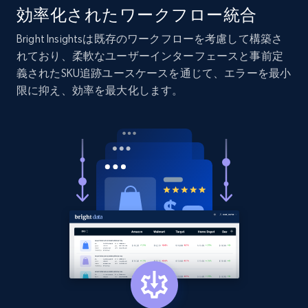
URL, Product id, Listing inventory id, Title, Rating,
効率化されたワークフロー統合
Reviews count shop, Reviews count item, Initial
price, and more.
Bright Insightsは既存のワークフローを考慮して構築さ
れており、柔軟なユーザーインターフェースと事前定
義されたSKU追跡ユースケースを通じて、エラーを最小
1.9K+
323+
今すぐ始める
限に抑え、効率を最大化します。
Etsy - Collect data on products using
specified keywords
URL, Product id, Listing inventory id, Title, Rating,
Reviews count shop, Reviews count item, Initial
price, and more.
1.9K+
323+
今すぐ始める