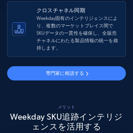
5.4K+
668+
今すぐ始める
クロスチャネル同期
Weekday固有のインテリジェンスによ
り、複数のマーケットプレイス間で
SKUデータの一貫性を確保し、全販売
Amazon sellers info
チャネルにわたる製品情報の統一を維
Seller id, URL, Seller name, Description, Detailed
持します。
info, Stars, Feedbacks, Return policy, and more.
2.5K+
378+
今すぐ始める
専門家に相談する
eBay
URL, Product id, Title, Seller name, Seller rating,
メリット
Seller reviews, Breadcrumbs, Root category, and
Weekday SKU追跡インテリジ
more.
ェンスを活用する