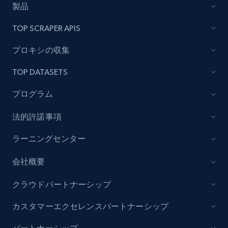
製品
Lazada - Products - Discover products by
TOP SCRAPER APIS
category URL or brand URL
URL, Title, Rating, Reviews, Initial price, Final
プロキシの収集
price, Currency, Stock, and more.
TOP DATASETS
991+
165+
今すぐ始める
プログラム
法的許諾事項
Lazada - Products - Discover products by
ラーニングセンター
seller URL
会社概要
URL, Title, Rating, Reviews, Initial price, Final
price, Currency, Stock, and more.
クラウドパートナーシップ
991+
165+
今すぐ始める
カスタマーエクセレンスパートナーシップ