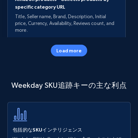
specific category URL
Title, Seller name, Brand, Description, Initial
price, Currency, Availability, Reviews count, and
more.
35.3K+
5.7K+
今すぐ始める
Load more
Amazon products - Collects products by
Weekday SKU追跡キーの主な利点
specific keywords
Title, Seller name, Brand, Description, Initial
price, Currency, Availability, Reviews count, and
more.
35.3K+
5.7K+
今すぐ始める
包括的なSKUインテリジェンス