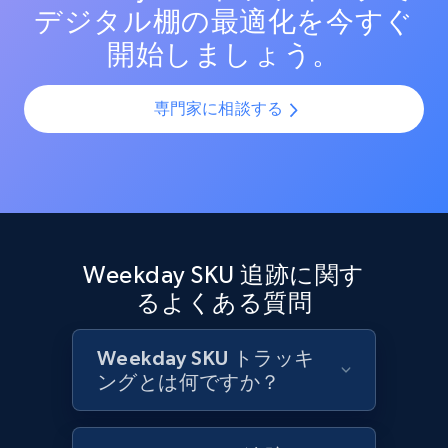
デジタル棚の最適化を今すぐ
Target - Discover products by category url
開始しましょう。
URL, Product id, Title, Product description,
Rating, Reviews count, Initial price, Discount,
and more.
専門家に相談する
1.3K+
175+
今すぐ始める
Target - Discover products by specified
Weekday SKU 追跡に関す
UPC
るよくある質問
URL, Product id, Title, Product description,
Rating, Reviews count, Initial price, Discount,
and more.
Weekday SKU トラッキ
ングとは何ですか？
1.3K+
175+
今すぐ始める