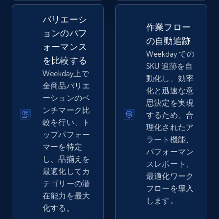
バリエーシ
2.5K+
359+
今すぐ始める
作業フロー
ョンのパフ
の自動追跡
ォーマンス
Weekday での
を比較する
SKU 追跡を自
eBay - Collect records by category
Weekday上で
動化し、効率
URL, Product id, Title, Seller name, Seller rating,
全商品バリエ
化と迅速な意
Seller reviews, Breadcrumbs, Root category, and
ーションのベ
思決定を実現
more.
ンチマーク比
するため、合
較を行い、ト
理化されたア
2.5K+
359+
今すぐ始める
ップパフォー
ラート機能、
マーを特定
パフォーマン
し、品揃えを
スレポート、
最適化してカ
最適化ワーク
Google Shopping
テゴリーの潜
フローを導入
URL, Product id, Title, Product description,
在能力を最大
します。
Rating, Reviews count, Images, Variations, and
化する。
more.