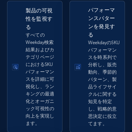
2.5K+
359+
今すぐ始める
パフォーマ
製品の可視
ンスパター
性を監視す
ンを発見す
る
eBay - Gather data on products using
る
すべての
specified keywords
Weekday検索
WeekdayのSKU
URL, Product id, Title, Seller name, Seller rating,
結果およびカ
パフォーマン
Seller reviews, Breadcrumbs, Root category, and
テゴリページ
スを時系列で
more.
におけるSKU
分析し、販売
パフォーマン
動向、季節的
2.5K+
359+
今すぐ始める
スを詳細に可
パターン、製
視化し、ラン
品ライフサイ
キングの最適
クルに関する
化とオーガニ
知見を特定
eBay - Collect products from shops on eBay
ック可視性の
し、戦略的意
URL, Product id, Title, Seller name, Seller rating,
向上を実現し
思決定に役立
Seller reviews, Breadcrumbs, Root category, and
ます。
てます。
more.