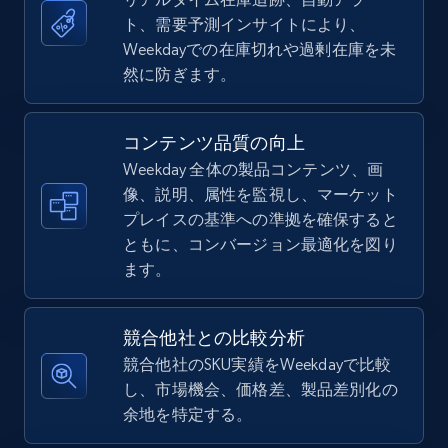
ト、需要予測インサイトにより、
5.4K+
668+
今すぐ始める
Weekdayでの在庫切れや過剰在庫を未
然に防ぎます。
TikTok Shop - Collect TikTok shop products
コンテンツ品質の向上
by keywords search
Weekday 全体の製品コンテンツ、画
URL, Title, Available, Description, Currency, Initial
像、説明、属性を監視し、マーケット
price, Final price, Discount percent, and more.
プレイスの基準への準拠を確保すると
ともに、コンバージョン最適化を図り
5.4K+
668+
今すぐ始める
ます。
競合他社との比較分析
TikTok Shop - discover records by shop url
競合他社のSKU実績をWeekdayで比較
し、市場機会、価格差、製品差別化の
URL, Title, Available, Description, Currency, Initial
余地を特定する。
price, Final price, Discount percent, and more.