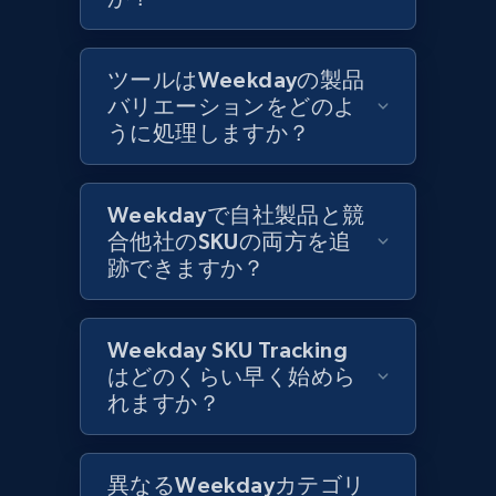
Best Buy products
ツールはWeekdayの製品
URL, Product id, Title, Images, Final price,
バリエーションをどのよ
Currency, Discount, Initial price, and more.
うに処理しますか？
1.1K+
149+
今すぐ始める
Weekdayで自社製品と競
合他社のSKUの両方を追
跡できますか？
Best Buy products - Collect data on
products using specified keywords
Weekday SKU Tracking
URL, Product id, Title, Images, Final price,
はどのくらい早く始めら
Currency, Discount, Initial price, and more.
れますか？
1.1K+
149+
今すぐ始める
異なるWeekdayカテゴリ