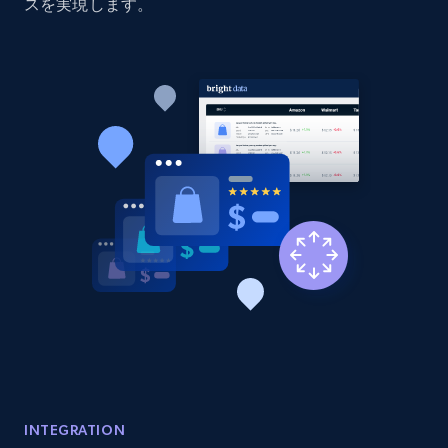
price, Currency, Availability, Reviews count, and
スを実現します。
more.
2.1K+
375+
今すぐ始める
Amazon products global dataset - Collect
products from Brands URLs
Title, Seller name, Brand, Description, Initial
price, Currency, Availability, Reviews count, and
more.
2.1K+
375+
今すぐ始める
Etsy
INTEGRATION