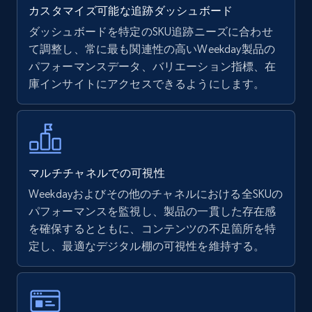
カスタマイズ可能な追跡ダッシュボード
ダッシュボードを特定のSKU追跡ニーズに合わせ
て調整し、常に最も関連性の高いWeekday製品の
Walmart - products
パフォーマンスデータ、バリエーション指標、在
URL, Final price, Sku, Currency, Gtin,
庫インサイトにアクセスできるようにします。
Specifications, Image urls, Top reviews, and
more.
5.6K+
876+
今すぐ始める
マルチチャネルでの可視性
Weekdayおよびその他のチャネルにおける全SKUの
パフォーマンスを監視し、製品の一貫した存在感
Walmart - products - Find new products by
を確保するとともに、コンテンツの不足箇所を特
using specific category URL
定し、最適なデジタル棚の可視性を維持する。
URL, Final price, Sku, Currency, Gtin,
Specifications, Image urls, Top reviews, and
more.