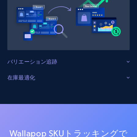
URL, Product id, Title, Product description,
Rating, Reviews count, Initial price, Discount,
and more.
1.3K+
176+
今すぐ始める
バリエーション追跡
Target - Gather data on products using
specified keywords
すべての製品バリエーションを監視する
在庫最適化
URL, Product id, Title, Product description,
Wallapop上の全商品バリエーション（サイズ、カラ
Rating, Reviews count, Initial price, Discount,
在庫レベルと供給状況を最適化する
ー、構成オプションを含む）を追跡します。バリエー
and more.
ションの一貫性を確保し、欠落バリエーションを特定
すべてのWallapopチャネルにおける在庫状況をリアル
し、商品品揃えを最適化します。
タイムで監視します。在庫切れ、在庫不足、在庫状況
1.3K+
176+
今すぐ始める
の変化に関するアラートを受け取り、サプライチェー
ンを最適化し売上を最大化します。
Wallapop SKUトラッキングで