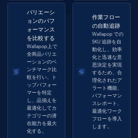
バリエーシ
2.5K+
359+
今すぐ始める
作業フロー
ョンのパフ
の自動追跡
ォーマンス
Wallapop での
を比較する
SKU 追跡を自
eBay - Collect records by category
Wallapop上で
動化し、効率
URL, Product id, Title, Seller name, Seller rating,
全商品バリエ
化と迅速な意
Seller reviews, Breadcrumbs, Root category, and
ーションのベ
思決定を実現
more.
ンチマーク比
するため、合
較を行い、ト
理化されたア
2.5K+
359+
今すぐ始める
ップパフォー
ラート機能、
マーを特定
パフォーマン
し、品揃えを
スレポート、
最適化してカ
最適化ワーク
Google Shopping
テゴリーの潜
フローを導入
URL, Product id, Title, Product description,
在能力を最大
します。
Rating, Reviews count, Images, Variations, and
化する。
more.