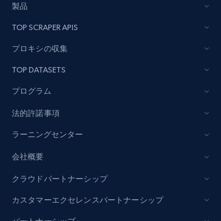
製品
Lazada - Products - Discover products by
TOP SCRAPER APIS
category URL or brand URL
URL, Title, Rating, Reviews, Initial price, Final
プロキシの収集
price, Currency, Stock, and more.
TOP DATASETS
991+
165+
今すぐ始める
プログラム
法的許諾事項
Lazada - Products - Discover products by
ラーニングセンター
seller URL
会社概要
URL, Title, Rating, Reviews, Initial price, Final
price, Currency, Stock, and more.
クラウドパートナーシップ
991+
165+
今すぐ始める
カスタマーエクセレンスパートナーシップ