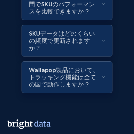
間でSKUのパフォーマン
スを比較できますか？
Lazada - Products
URL, Title, Rating, Reviews, Initial price, Final
price, Currency, Stock, and more.
SKUデータはどのくらい
の頻度で更新されます
991+
か？
165+
今すぐ始める
Wallapop製品において、
Lazada - Products - Discover products by
トラッキング機能は全て
keyword
の国で動作しますか？
URL, Title, Rating, Reviews, Initial price, Final
price, Currency, Stock, and more.
991+
165+
今すぐ始める