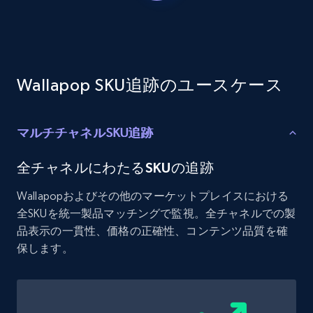
Etsy - Collects data from shop's URL
URL, Product id, Listing inventory id, Title, Rating,
Reviews count shop, Reviews count item, Initial
price, and more.
Wallapop SKU追跡のユースケース
1.9K+
323+
今すぐ始める
マルチチャネルSKU追跡
Amazon products search
全チャネルにわたるSKUの追跡
Asin, URL, Name, Sponsored, Initial price, Final
Wallapopおよびその他のマーケットプレイスにおける
price, Currency, Sold, and more.
全SKUを統一製品マッチングで監視。全チャネルでの製
品表示の一貫性、価格の正確性、コンテンツ品質を確
1.6K+
181+
今すぐ始める
保します。
Target