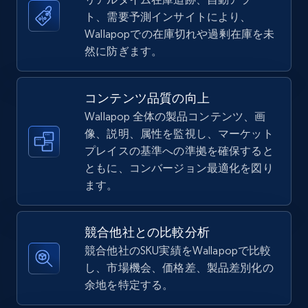
ト、需要予測インサイトにより、
5.4K+
668+
今すぐ始める
Wallapopでの在庫切れや過剰在庫を未
然に防ぎます。
TikTok Shop - Collect TikTok shop products
コンテンツ品質の向上
by keywords search
Wallapop 全体の製品コンテンツ、画
URL, Title, Available, Description, Currency, Initial
像、説明、属性を監視し、マーケット
price, Final price, Discount percent, and more.
プレイスの基準への準拠を確保すると
ともに、コンバージョン最適化を図り
5.4K+
668+
今すぐ始める
ます。
競合他社との比較分析
TikTok Shop - discover records by shop url
競合他社のSKU実績をWallapopで比較
し、市場機会、価格差、製品差別化の
URL, Title, Available, Description, Currency, Initial
余地を特定する。
price, Final price, Discount percent, and more.