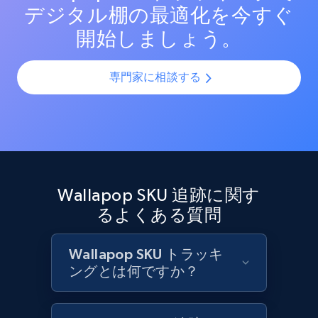
デジタル棚の最適化を今すぐ
Target - Discover products by category url
開始しましょう。
URL, Product id, Title, Product description,
Rating, Reviews count, Initial price, Discount,
and more.
専門家に相談する
1.3K+
176+
今すぐ始める
Target - Discover products by specified
Wallapop SKU 追跡に関す
UPC
るよくある質問
URL, Product id, Title, Product description,
Rating, Reviews count, Initial price, Discount,
and more.
Wallapop SKU トラッキ
ングとは何ですか？
1.3K+
176+
今すぐ始める