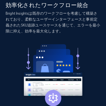
URL, Product id, Listing inventory id, Title, Rating,
効率化されたワークフロー統合
Reviews count shop, Reviews count item, Initial
price, and more.
Bright Insightsは既存のワークフローを考慮して構築さ
れており、柔軟なユーザーインターフェースと事前定
義されたSKU追跡ユースケースを通じて、エラーを最小
1.9K+
323+
今すぐ始める
限に抑え、効率を最大化します。
Etsy - Collect data on products using
specified keywords
URL, Product id, Listing inventory id, Title, Rating,
Reviews count shop, Reviews count item, Initial
price, and more.
1.9K+
323+
今すぐ始める