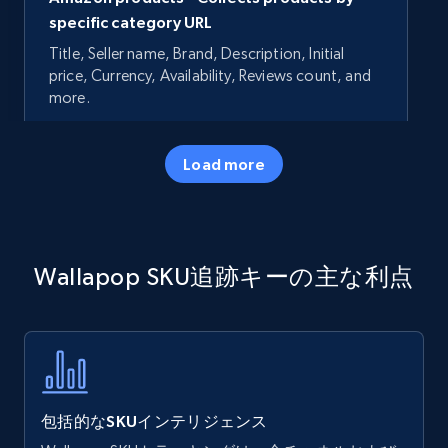
specific category URL
Title, Seller name, Brand, Description, Initial
price, Currency, Availability, Reviews count, and
more.
35.3K+
5.7K+
今すぐ始める
Load more
Amazon products - Collects products by
Wallapop SKU追跡キーの主な利点
specific keywords
Title, Seller name, Brand, Description, Initial
price, Currency, Availability, Reviews count, and
more.
35.3K+
5.7K+
今すぐ始める
包括的なSKUインテリジェンス