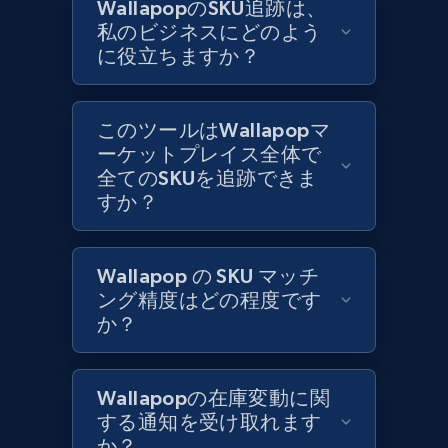
WallapopのSKU追跡は、
私のビジネスにどのよう
に役立ちますか？
Zara - Products
Category id, Product id, Product name, Price,
Currency, Colour code, Colour, Description, and
このツールはWallapopマ
more.
ーケットプレイス全体で
全てのSKUを追跡できま
1.2K+
208+
今すぐ始める
すか？
Wallapop の SKU マッチ
Zara - Products - discovery by category url
ング精度はどの程度です
Category id, Product id, Product name, Price,
か？
Currency, Colour code, Colour, Description, and
more.
Wallapopの在庫変動に関
1.2K+
208+
今すぐ始める
する通知を受け取れます
か？