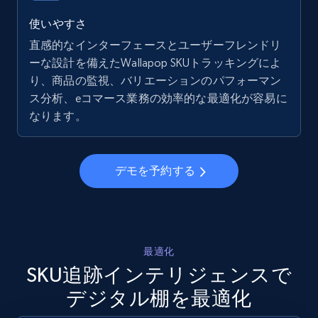
5.6K+
877+
今すぐ始める
使いやすさ
直感的なインターフェースとユーザーフレンドリ
ーな設計を備えたWallapop SKUトラッキングによ
り、商品の監視、バリエーションのパフォーマン
Walmart - products - Collects products by
ス分析、eコマース業務の効率的な最適化が容易に
specific keywords
なります。
URL, Final price, Sku, Currency, Gtin,
Specifications, Image urls, Top reviews, and
more.
デモを予約する
5.6K+
877+
今すぐ始める
最適化
Walmart - products - Discover products by
SKU追跡インテリジェンスで
using sku numbers
デジタル棚を最適化
URL, Final price, Sku, Currency, Gtin,
Specifications, Image urls, Top reviews, and