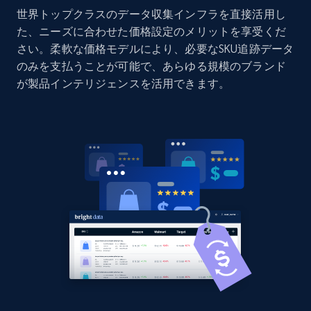
世界トップクラスのデータ収集インフラを直接活用し
Home Depot US - Discovery products by
た、ニーズに合わせた価格設定のメリットを享受くだ
specific category URL
さい。柔軟な価格モデルにより、必要なSKU追跡データ
URL, Domain, Country code, Model number,
のみを支払うことが可能で、あらゆる規模のブランド
Sku, Product id, Product name, Manufacturer,
が製品インテリジェンスを活用できます。
and more.
2.1K+
355+
今すぐ始める
Amazon products global dataset
Title, Seller name, Brand, Description, Initial
price, Currency, Availability, Reviews count, and
more.
2.1K+
375+
今すぐ始める