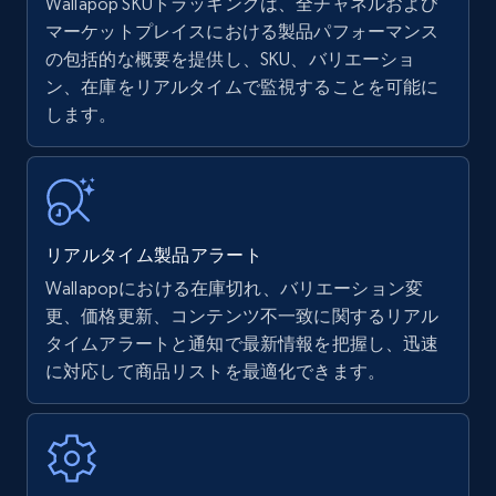
Wallapop SKUトラッキングは、全チャネルおよび
マーケットプレイスにおける製品パフォーマンス
の包括的な概要を提供し、SKU、バリエーショ
Amazon products - find products by using
ン、在庫をリアルタイムで監視することを可能に
upc numbers
します。
Title, Seller name, Brand, Description, Initial
price, Currency, Availability, Reviews count, and
more.
35.3K+
5.7K+
今すぐ始める
リアルタイム製品アラート
Wallapopにおける在庫切れ、バリエーション変
更、価格更新、コンテンツ不一致に関するリアル
Amazon Reviews
タイムアラートと通知で最新情報を把握し、迅速
に対応して商品リストを最適化できます。
URL, Product name, Product rating, Product
rating object, Product rating max, Rating,
Author name, Asin, and more.
7.4K+
872+
今すぐ始める