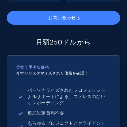
2.4K+
202+
今すぐ始める
お問い合わせ
Google Shopping - collects products from
月額250ドルから
web using keywords
URL, Product id, Title, Product description,
Rating, Reviews count, Images, Variations, and
柔軟で手頃な価格
more.
今すぐカスタマイズされた価格を確認！
2.4K+
202+
今すぐ始める
パーソナライズされたプロフェッショ
ナルサポートによる、ストレスのない
オンボーディング
Home Depot US
追加設定費用不要
URL, Domain, Country code, Model number,
あらゆるプロジェクトとクライアント
Sku, Product id, Product name, Manufacturer,