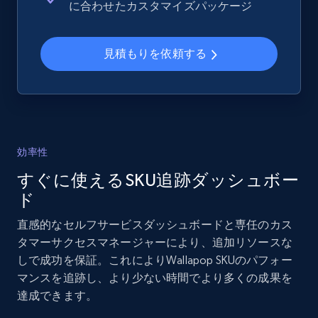
に合わせたカスタマイズパッケージ
and more.
見積もりを依頼する
2.1K+
355+
今すぐ始める
Home Depot US - Gather data on products
using specified keywords
効率性
URL, Domain, Country code, Model number,
すぐに使えるSKU追跡ダッシュボー
Sku, Product id, Product name, Manufacturer,
and more.
ド
直感的なセルフサービスダッシュボードと専任のカス
2.1K+
355+
今すぐ始める
タマーサクセスマネージャーにより、追加リソースな
しで成功を保証。これによりWallapop SKUのパフォー
マンスを追跡し、より少ない時間でより多くの成果を
達成できます。
Home Depot US - Discover products by