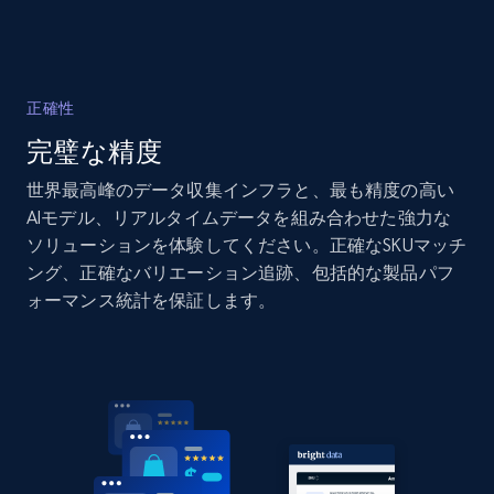
Amazon products global dataset - Collects
products by specific category URL
正確性
Title, Seller name, Brand, Description, Initial
完璧な精度
price, Currency, Availability, Reviews count, and
more.
世界最高峰のデータ収集インフラと、最も精度の高い
AIモデル、リアルタイムデータを組み合わせた強力な
2.1K+
375+
今すぐ始める
ソリューションを体験してください。正確なSKUマッチ
ング、正確なバリエーション追跡、包括的な製品パフ
ォーマンス統計を保証します。
Amazon products global dataset -
Collecting products by keyword search
Title, Seller name, Brand, Description, Initial
price, Currency, Availability, Reviews count, and
more.