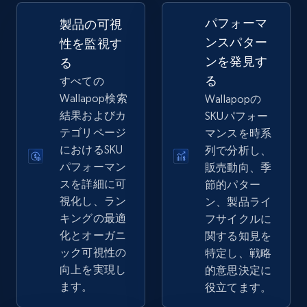
2.5K+
359+
今すぐ始める
パフォーマ
製品の可視
ンスパター
性を監視す
ンを発見す
る
eBay - Gather data on products using
る
すべての
specified keywords
Wallapop検索
Wallapopの
URL, Product id, Title, Seller name, Seller rating,
結果およびカ
SKUパフォー
Seller reviews, Breadcrumbs, Root category, and
テゴリページ
マンスを時系
more.
におけるSKU
列で分析し、
パフォーマン
販売動向、季
2.5K+
359+
今すぐ始める
スを詳細に可
節的パター
視化し、ラン
ン、製品ライ
キングの最適
フサイクルに
化とオーガニ
関する知見を
eBay - Collect products from shops on eBay
ック可視性の
特定し、戦略
URL, Product id, Title, Seller name, Seller rating,
向上を実現し
的意思決定に
Seller reviews, Breadcrumbs, Root category, and
ます。
役立てます。
more.