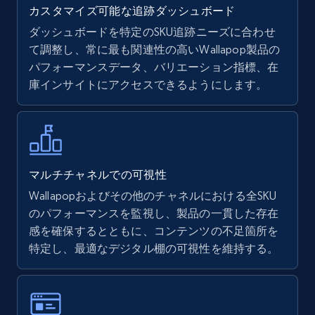
カスタマイズ可能な追跡ダッシュボード
ダッシュボードを特定のSKU追跡ニーズに合わせ
て調整し、常に最も関連性の高いWallapop製品の
Walmart - products
パフォーマンスデータ、バリエーション指標、在
URL, Final price, Sku, Currency, Gtin,
庫インサイトにアクセスできるようにします。
Specifications, Image urls, Top reviews, and
more.
5.6K+
877+
今すぐ始める
マルチチャネルでの可視性
Wallapopおよびその他のチャネルにおける全SKU
のパフォーマンスを監視し、製品の一貫した存在
Walmart - products - Find new products by
感を確保するとともに、コンテンツの不足箇所を
using specific category URL
特定し、最適なデジタル棚の可視性を維持する。
URL, Final price, Sku, Currency, Gtin,
Specifications, Image urls, Top reviews, and
more.