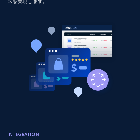
price, Currency, Availability, Reviews count, and
スを実現します。
more.
2.1K+
375+
今すぐ始める
Amazon products global dataset - Collect
products from Brands URLs
Title, Seller name, Brand, Description, Initial
price, Currency, Availability, Reviews count, and
more.
2.1K+
375+
今すぐ始める
Etsy
INTEGRATION