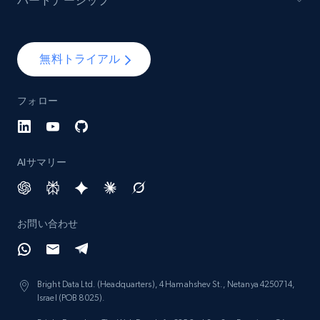
パートナーシップ
Lazada - Products - Discover products by
brand URL
無料トライアル
URL, Title, Rating, Reviews, Initial price, Final
price, Currency, Stock, and more.
フォロー
991+
165+
今すぐ始める
AIサマリー
Lowes.com
URL, Domain, Marketplace pn, Sku, Other pn,
お問い合わせ
Model number, Gtin ean pn, Product name, and
more.
Bright Data Ltd. (Headquarters), 4 Hamahshev St., Netanya 4250714,
991+
162+
今すぐ始める
Israel (POB 8025).