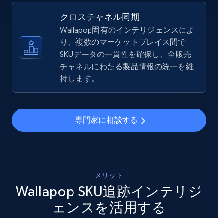
5.4K+
668+
今すぐ始める
クロスチャネル同期
Wallapop固有のインテリジェンスによ
り、複数のマーケットプレイス間で
SKUデータの一貫性を確保し、全販売
Amazon sellers info
チャネルにわたる製品情報の統一を維
Seller id, URL, Seller name, Description, Detailed
持します。
info, Stars, Feedbacks, Return policy, and more.
2.5K+
378+
今すぐ始める
専門家に相談する
eBay
URL, Product id, Title, Seller name, Seller rating,
メリット
Seller reviews, Breadcrumbs, Root category, and
Wallapop SKU追跡インテリジ
more.
ェンスを活用する