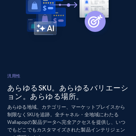
2.1K+
375+
今すぐ始める
Amazon products global dataset - Collects
products by best sellers category URL
Title, Seller name, Brand, Description, Initial
price, Currency, Availability, Reviews count, and
more.
汎用性
2.1K+
375+
今すぐ始める
あらゆるSKU。あらゆるバリエーシ
ョン。あらゆる場所。
あらゆる地域、カテゴリー、マーケットプレイスから
Amazon products global dataset - Collect
制限なくSKUを追跡。全チャネル・全地域にわたる
Amazon products by seller URL
Wallapopの製品データへ完全アクセスを提供し、いつ
でもどこでもカスタマイズされた製品インテリジェン
Title, Seller name, Brand, Description, Initial