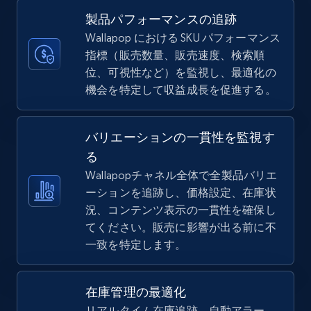
more.
製品パフォーマンスの追跡
Wallapop における SKU パフォーマンス
5.6K+
877+
今すぐ始める
指標（販売数量、販売速度、検索順
位、可視性など）を監視し、最適化の
機会を特定して収益成長を促進する。
TikTok Shop
バリエーションの一貫性を監視す
URL, Title, Available, Description, Currency, Initial
price, Final price, Discount percent, and more.
る
Wallapopチャネル全体で全製品バリエ
ーションを追跡し、価格設定、在庫状
5.4K+
668+
今すぐ始める
況、コンテンツ表示の一貫性を確保し
てください。販売に影響が出る前に不
一致を特定します。
TikTok Shop - category
URL, Title, Available, Description, Currency, Initial
在庫管理の最適化
price, Final price, Discount percent, and more.
リアルタイム在庫追跡、自動アラー