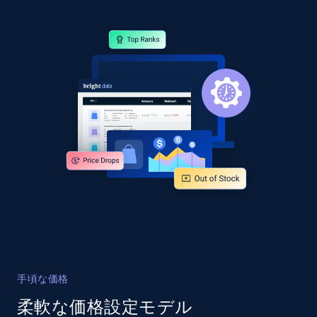
specified URL
URL, Domain, Country code, Model number,
Sku, Product id, Product name, Manufacturer,
and more.
2.1K+
355+
今すぐ始める
Home Depot US - Discover products by
specified UPC
URL, Domain, Country code, Model number,
Sku, Product id, Product name, Manufacturer,
and more.
2.1K+
355+
今すぐ始める
手頃な価格
柔軟な価格設定モデル