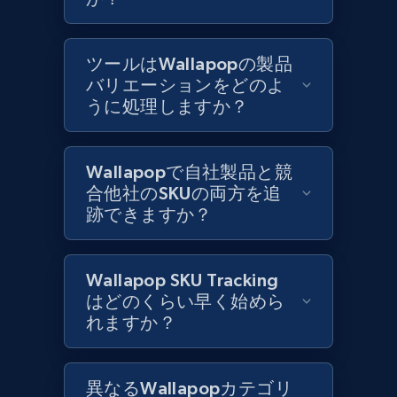
Best Buy products
ツールはWallapopの製品
URL, Product id, Title, Images, Final price,
バリエーションをどのよ
Currency, Discount, Initial price, and more.
うに処理しますか？
1.1K+
149+
今すぐ始める
Wallapopで自社製品と競
合他社のSKUの両方を追
跡できますか？
Best Buy products - Collect data on
products using specified keywords
Wallapop SKU Tracking
URL, Product id, Title, Images, Final price,
はどのくらい早く始めら
Currency, Discount, Initial price, and more.
れますか？
1.1K+
149+
今すぐ始める
異なるWallapopカテゴリ