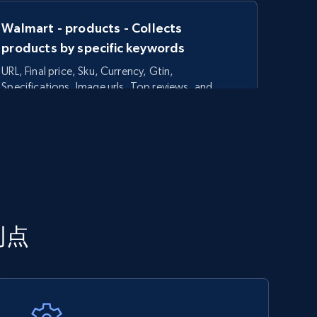
Walmart - products - Collects
products by specific keywords
URL, Final price, Sku, Currency, Gtin,
Specifications, Image urls, Top reviews, and
more.
5.6K+
875+
今すぐ始める
TikTok Shop - category
利点
URL, Title, Available, Description, Currency, Initial
price, Final price, Discount percent, and more.