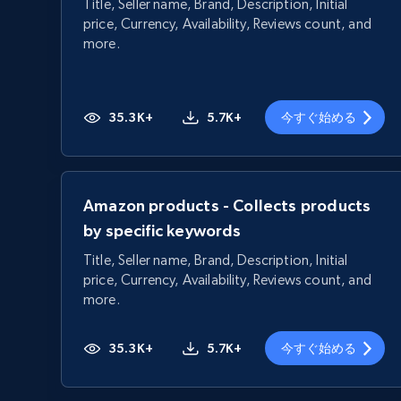
Title, Seller name, Brand, Description, Initial
price, Currency, Availability, Reviews count, and
more.
35.3K+
5.7K+
今すぐ始める
Amazon products - Collects products
by specific keywords
Title, Seller name, Brand, Description, Initial
price, Currency, Availability, Reviews count, and
more.
35.3K+
5.7K+
今すぐ始める