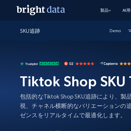
製品
AI
SKU追跡
ウェブアクセスAPI
マルチモーダルトレーニング
WEBアクセスAPI
Demo
ツール
Web Unlocker API
動画と音声データ
Web Unlocker API
から始まる
$1/1k req
1つのAPIでブロックとCAPTCHAを解
より多くのデータで、より少ない障
FREE TIER
ーニング
統合
Discover API
FREE
から始まる
クロールAPI
ビデオフィード – VLA対応済み
$1/1k req
Always live web discovery for agents
ブラウザ拡張機能
ヒューマノイドロボットのポリシー
Tiktok Shop SKU 
めの継続的かつターゲットを絞った
SERP API
SERP API
から始まる
画を取得
ネットワークステータス
$1/1k req
オンデマンドですばやく容易に検索
FREE TIER
ンをスクレイピング
データパッケージ
グーグル
ビング
ダックダックゴ
から始まる
Scraping Browser
あらゆる業界向けのLLM対応データセ
包括的なTiktok Shop SKU追跡により
$5/GB
ヤンデックス
入手
視、チャネル横断的なバリエーションの
Scraping Browser
組み込みのブロック解除とホスティ
ゼンスをリアルタイムで最適化します。
プロキシサービス
よるスクレイピングブラウザの設定
住宅用プロキシ