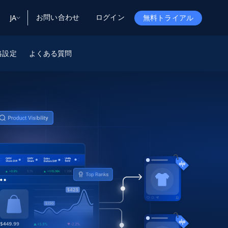
お問い合わせ
ログイン
JA
無料トライアル
ータ
ータと洞察
格設定
ソース
よくある質問
会社情報
Startup Program
Retail Intelligence
から始まる
NEW
リテールインサイト
$2000/mo
リアルタイムのECインサイトとAI搭載レコ
メンデーションを提供
パートナープログラム
Demo Agents
Managed Data
から始まる
マネージドデータサービス
$1500/mo
Acquisition
トラストセンター
カスタマイズされたエンタープライズグレ
Integrations
ードのデータ収集
SDK Bright
Deep Lookup
BETA
ウェブデータで複雑検索
Bright Initiative