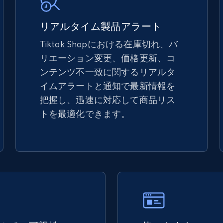
5.4K+
668+
今すぐ始める
リアルタイム製品アラート
Tiktok Shopにおける在庫切れ、バ
リエーション変更、価格更新、コ
TikTok Shop - discover records by shop
ンテンツ不一致に関するリアルタ
url
イムアラートと通知で最新情報を
URL, Title, Available, Description, Currency, Initial
把握し、迅速に対応して商品リス
price, Final price, Discount percent, and more.
トを最適化できます。
5.4K+
668+
今すぐ始める
eBay - Gather data on products using
specified keywords
URL, Product id, Title, Seller name, Seller rating,