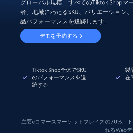
から始まる
グローバル規模：すべてのTiktok Sho
$5
$2.5/G
50% OFF
者、地域にわたるSKU、バリエーション
プロキシサービス
から始まる
ISPプロキシ
品パフォーマンスを追跡します。
$1.3/IP
住宅用プロキシ
50% OFF
デモを予約する
400M+ 実際のピアデバイスからのグ
バルIP
データセンタープロキシ
効率的なデータ抽出を実現する高速
性の高いプロキシ
Tiktok Shop全体でSKU
製
のパフォーマンスを追
在
跡する
主要eコマース
マーケットプレイスの70%
、ト
れるWeb