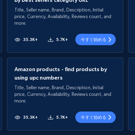
Title, Seller name, Brand, Description, Initial
price, Currency, Availability, Reviews count, and
more.
35.3K+
5.7K+
今すぐ始める
Amazon products - find products by
using upc numbers
Title, Seller name, Brand, Description, Initial
price, Currency, Availability, Reviews count, and
more.
35.3K+
5.7K+
今すぐ始める