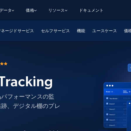
用データ
価格
リソース
ドキュメント
マネージドサービス
AGENTIC WEB EXECUTION
データフィード
データ
セルフサービス
機能
ユースケース
デ
デ
価
リ
学習ハブ
検索と抽出
スクレーパー
スクレイパーAPI
から始まる
$1
$0.75/1k rec
決
壁でトレ
AIアプリがWebを検索・クロールできるよう
600以上のウェブサイトからリアルタイム
FREE TIER
にする
データを取得
ブログ
Scraper Studio
リンクトイン
eコマース
から始まる
エージェントブラウザ
$1/1k req
ソーシャルメディア
チャットGPT
ケーススタディ
FREE TIER
学習のた
エージェントがウェブサイトを閲覧し、行動
AIスクレイパースタジオ
Tracking
ウェブ動
できるようにする
から始まる
どのサイトもデータパイプラインに変換
データセットマーケットプレイス
オンラインセミナー
エンジ
$250/100K rec
ブライトデータMCP
FREE
データセットマーケットプレイス
ウェブを解き放つオールインワンツールキッ
から始まる
プロキシロケーション
Data Firehose
ットを
ト
、製品パフォーマンスの監
事前収集された600以上のドメインからの
$0.2/1k HTML
データ
追跡、デジタル棚のプレ
リンクトイン
eコマース
マスタークラス
ングに
ソーシャルメディア
不動産
Data Firehose
ビデオ
Real-time web data, delivered as it’s
collected
から始まる