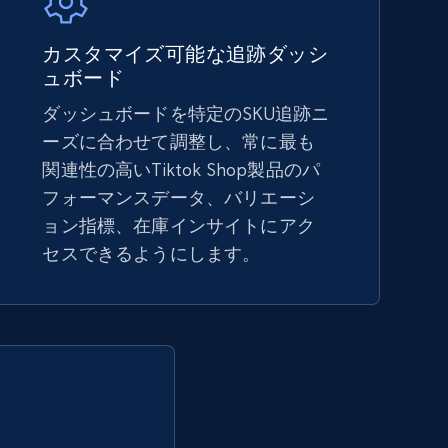
5.4K+
668+
今すぐ始める
カスタマイズ可能な追跡ダッシ
ュボード
ダッシュボードを特定のSKU追跡ニ
Amazon sellers info
ーズに合わせて調整し、常に最も
Seller id, URL, Seller name, Description, Detailed
関連性の高いTiktok Shop製品のパ
info, Stars, Feedbacks, Return policy, and more.
フォーマンスデータ、バリエーシ
ョン指標、在庫インサイトにアク
セスできるようにします。
2.5K+
378+
今すぐ始める
eBay - Collect products from shops on
eBay
URL, Product id, Title, Seller name, Seller rating,