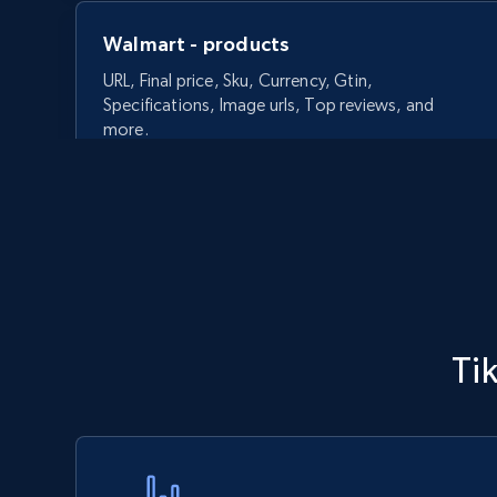
Walmart - products
URL, Final price, Sku, Currency, Gtin,
Specifications, Image urls, Top reviews, and
more.
5.6K+
875+
今すぐ始める
Walmart - products - Discover
T
products by using sku numbers
URL, Final price, Sku, Currency, Gtin,
Specifications, Image urls, Top reviews, and
more.