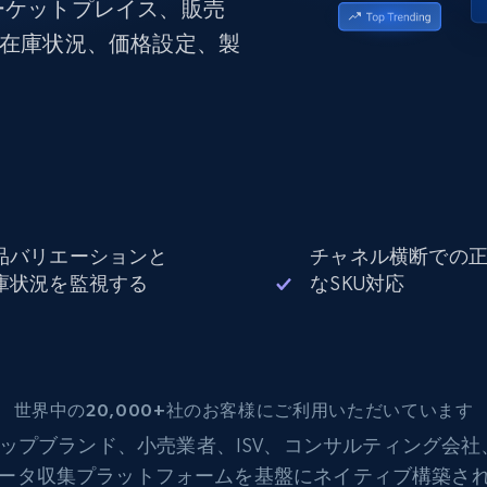
pマーケットプレイス、販売
データセンタープロキシ
$0.9/IP
B
、在庫状況、価格設定、製
ISPプロキシ
ロー
70万以上の完全準拠の静的住宅用プロキシ
で信頼
品バリエーションと
チャネル横断での
庫状況を監視する
なSKU対応
世界中の20,000+社のお客様にご利用いただいています
ップブランド、小売業者、ISV、コンサルティング会
データ収集プラットフォームを基盤にネイティブ構築さ