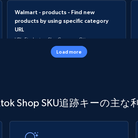
Walmart - products - Find new
products by using specific category
URL
URL, Final price, Sku, Currency, Gtin,
Specifications, Image urls, Top reviews, and
Load more
more.
5.6K+
875+
今すぐ始める
TikTok Shop
iktok Shop SKU追跡キーの主な
URL, Title, Available, Description, Currency, Initial
price, Final price, Discount percent, and more.