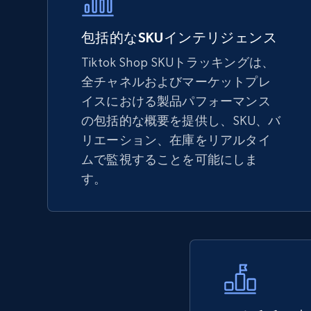
5.6K+
875+
今すぐ始める
包括的なSKUインテリジェンス
Tiktok Shop SKUトラッキングは、
全チャネルおよびマーケットプレ
TikTok Shop - Collect TikTok shop
イスにおける製品パフォーマンス
products by keywords search
の包括的な概要を提供し、SKU、バ
URL, Title, Available, Description, Currency, Initial
リエーション、在庫をリアルタイ
price, Final price, Discount percent, and more.
ムで監視することを可能にしま
す。
5.4K+
668+
今すぐ始める
eBay
URL, Product id, Title, Seller name, Seller rating,
Seller reviews, Breadcrumbs, Root category, and