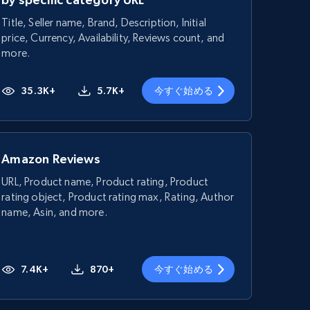
Title, Seller name, Brand, Description, Initial
price, Currency, Availability, Reviews count, and
more.
35.3K+
5.7K+
今すぐ始める
Amazon Reviews
URL, Product name, Product rating, Product
rating object, Product rating max, Rating, Author
name, Asin, and more.
7.4K+
870+
今すぐ始める