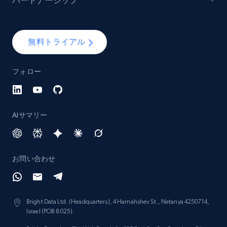
パートナーシップ
Lazada - Products - Discover products by
無料トライアル
keyword
URL, Title, Rating, Reviews, Initial price, Final
フォロー
price, Currency, Stock, and more.
988+
160+
今すぐ始める
AIサマリー
Lazada - Products - Discover products by
お問い合わせ
category URL or brand URL
URL, Title, Rating, Reviews, Initial price, Final
price, Currency, Stock, and more.
Bright Data Ltd. (Headquarters), 4 Hamahshev St., Netanya 4250714,
Israel (POB 8025).
988+
160+
今すぐ始める