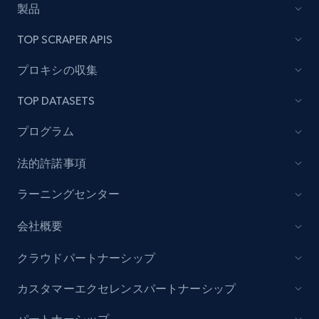
製品
TOP SCRAPER APIS
Lowes.com - Collect records by category
プロキシの収集
URL, Domain, Marketplace pn, Sku, Other pn,
Model number, Gtin ean pn, Product name, and
TOP DATASETS
more.
プログラム
991+
162+
今すぐ始める
法的許諾事項
ラーニングセンター
Lazada - Products
会社概要
URL, Title, Rating, Reviews, Initial price, Final
price, Currency, Stock, and more.
クラウドパートナーシップ
カスタマーエクセレンスパートナーシップ
988+
160+
今すぐ始める