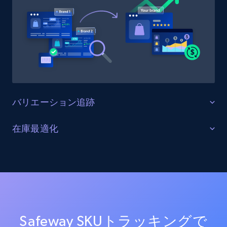
URL, Product id, Title, Product description,
Rating, Reviews count, Initial price, Discount,
and more.
1.3K+
174+
今すぐ始める
バリエーション追跡
Target - Gather data on products using
specified keywords
すべての製品バリエーションを監視する
在庫最適化
URL, Product id, Title, Product description,
Safeway上の全商品バリエーション（サイズ、カラー、
Rating, Reviews count, Initial price, Discount,
在庫レベルと供給状況を最適化する
構成オプションを含む）を追跡します。バリエーショ
and more.
ンの一貫性を確保し、欠落バリエーションを特定し、
すべてのSafewayチャネルにおける在庫状況をリアルタ
商品品揃えを最適化します。
イムで監視します。在庫切れ、在庫不足、在庫状況の
1.3K+
174+
今すぐ始める
変化に関するアラートを受け取り、サプライチェーン
を最適化し売上を最大化します。
Safeway SKUトラッキングで