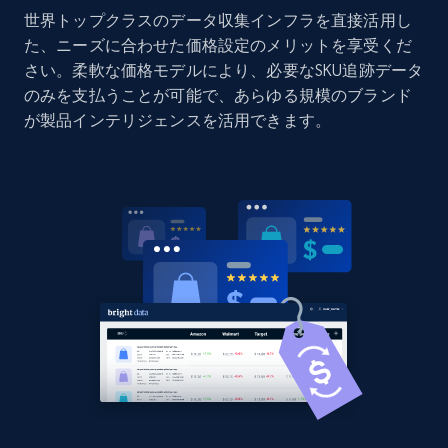
世界トップクラスのデータ収集インフラを直接活用し
Amazon products global dataset - Collect
た、ニーズに合わせた価格設定のメリットを享受くだ
Amazon products by seller URL
さい。柔軟な価格モデルにより、必要なSKU追跡データ
Title, Seller name, Brand, Description, Initial
のみを支払うことが可能で、あらゆる規模のブランド
price, Currency, Availability, Reviews count, and
が製品インテリジェンスを活用できます。
more.
2.1K+
375+
今すぐ始める
Amazon products global dataset - Collect
products from Brands URLs
Title, Seller name, Brand, Description, Initial
price, Currency, Availability, Reviews count, and
more.
2.1K+
375+
今すぐ始める