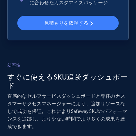
に合わせたカスタマイズパッケージ
more.
見積もりを依頼する
2.1K+
375+
今すぐ始める
Amazon products global dataset - Collects
products by specific category URL
効率性
Title, Seller name, Brand, Description, Initial
すぐに使えるSKU追跡ダッシュボー
price, Currency, Availability, Reviews count, and
more.
ド
直感的なセルフサービスダッシュボードと専任のカス
2.1K+
375+
今すぐ始める
タマーサクセスマネージャーにより、追加リソースな
しで成功を保証。これによりSafeway SKUのパフォーマ
ンスを追跡し、より少ない時間でより多くの成果を達
成できます。
Amazon products global dataset -