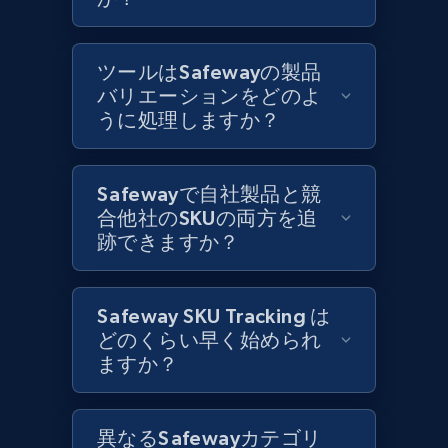
Best Buy products
ツールはSafewayの製品
URL, Product id, Title, Images, Final price,
バリエーションをどのよ
Currency, Discount, Initial price, and more.
うに処理しますか？
1.1K+
148+
今すぐ始める
Safewayで自社製品と競
合他社のSKUの両方を追
跡できますか？
Best Buy products - Collect data on
products using specified keywords
Safeway SKU Tracking は
URL, Product id, Title, Images, Final price,
どのくらい早く始められ
Currency, Discount, Initial price, and more.
ますか？
1.1K+
148+
今すぐ始める
異なるSafewayカテゴリ