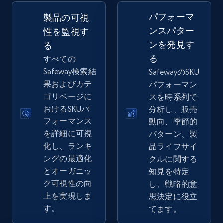
2.5K+
358+
今すぐ始める
パフォーマ
製品の可視
ンスパター
性を監視す
ンを発見す
る
eBay - Gather data on products using
る
すべての
specified keywords
Safeway検索結
SafewayのSKU
URL, Product id, Title, Seller name, Seller rating,
果およびカテ
パフォーマン
Seller reviews, Breadcrumbs, Root category, and
ゴリページに
スを時系列で
more.
おけるSKUパ
分析し、販売
フォーマンス
動向、季節的
2.5K+
358+
今すぐ始める
を詳細に可視
パターン、製
化し、ランキ
品ライフサイ
ングの最適化
クルに関する
とオーガニッ
知見を特定
eBay - Collect products from shops on eBay
ク可視性の向
し、戦略的意
URL, Product id, Title, Seller name, Seller rating,
上を実現しま
思決定に役立
Seller reviews, Breadcrumbs, Root category, and
す。
てます。
more.