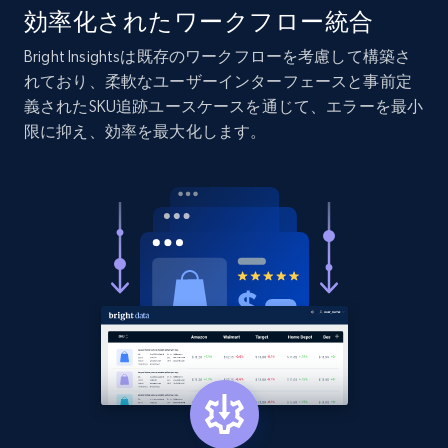
URL, Product id, Listing inventory id, Title, Rating,
効率化されたワークフロー統合
Reviews count shop, Reviews count item, Initial
price, and more.
Bright Insightsは既存のワークフローを考慮して構築さ
れており、柔軟なユーザーインターフェースと事前定
義されたSKU追跡ユースケースを通じて、エラーを最小
1.9K+
322+
今すぐ始める
限に抑え、効率を最大化します。
Etsy - Collect data on products using
specified keywords
URL, Product id, Listing inventory id, Title, Rating,
Reviews count shop, Reviews count item, Initial
price, and more.
1.9K+
322+
今すぐ始める