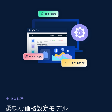
Collecting products by keyword search
Title, Seller name, Brand, Description, Initial
price, Currency, Availability, Reviews count, and
more.
2.1K+
375+
今すぐ始める
Amazon products global dataset - Collects
products by best sellers category URL
Title, Seller name, Brand, Description, Initial
price, Currency, Availability, Reviews count, and
more.
2.1K+
375+
今すぐ始める
手頃な価格
柔軟な価格設定モデル