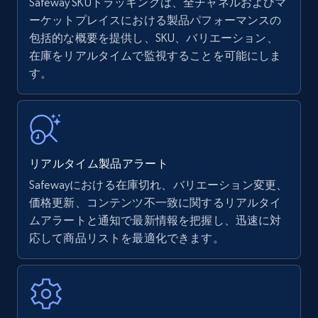
Safeway SKUトラッキングは、全チャネルおよびマ
ーケットプレイスにおける製品パフォーマンスの
包括的な概要を提供し、SKU、バリエーション、
Amazon products - find products by using
在庫をリアルタイムで監視することを可能にしま
upc numbers
す。
Title, Seller name, Brand, Description, Initial
price, Currency, Availability, Reviews count, and
more.
35.2K+
5.7K+
今すぐ始める
リアルタイム製品アラート
Safewayにおける在庫切れ、バリエーション変更、
価格更新、コンテンツ不一致に関するリアルタイ
Amazon Reviews
ムアラートと通知で最新情報を把握し、迅速に対
応して商品リストを最適化できます。
URL, Product name, Product rating, Product
rating object, Product rating max, Rating,
Author name, Asin, and more.
7.4K+
870+
今すぐ始める