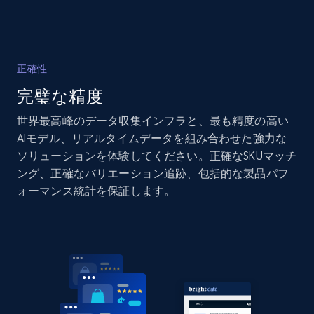
Home Depot US
正確性
URL, Domain, Country code, Model number,
完璧な精度
Sku, Product id, Product name, Manufacturer,
and more.
世界最高峰のデータ収集インフラと、最も精度の高い
AIモデル、リアルタイムデータを組み合わせた強力な
2.1K+
352+
今すぐ始める
ソリューションを体験してください。正確なSKUマッチ
ング、正確なバリエーション追跡、包括的な製品パフ
ォーマンス統計を保証します。
Home Depot US - Gather data on products
using specified keywords
URL, Domain, Country code, Model number,
Sku, Product id, Product name, Manufacturer,
and more.