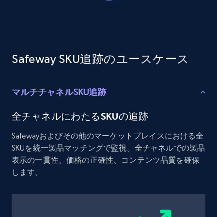
Etsy - Collects data from shop's URL
URL, Product id, Listing inventory id, Title, Rating,
Reviews count shop, Reviews count item, Initial
price, and more.
Safeway SKU追跡のユースケース
1.9K+
322+
今すぐ始める
マルチチャネルSKU追跡
Amazon products search
全チャネルにわたるSKUの追跡
Asin, URL, Name, Sponsored, Initial price, Final
Safewayおよびその他のマーケットプレイスにおける全
price, Currency, Sold, and more.
SKUを統一製品マッチングで監視。全チャネルでの製品
表示の一貫性、価格の正確性、コンテンツ品質を確保
1.6K+
180+
今すぐ始める
します。
Target