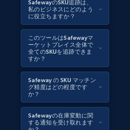
SafewayのSKU追跡は、
私のビジネスにどのよう
に役立ちますか？
Zara - Products
Category id, Product id, Product name, Price,
Currency, Colour code, Colour, Description, and
このツールはSafewayマ
more.
ーケットプレイス全体で
全てのSKUを追跡できま
1.2K+
208+
今すぐ始める
すか？
Safeway の SKU マッチン
Zara - Products - discovery by category url
グ精度はどの程度です
Category id, Product id, Product name, Price,
か？
Currency, Colour code, Colour, Description, and
more.
Safewayの在庫変動に関
1.2K+
208+
今すぐ始める
する通知を受け取れます
か？