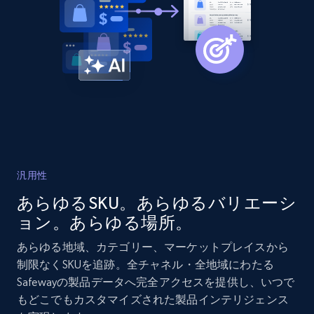
2.1K+
352+
今すぐ始める
Home Depot US - Discover products by
specified URL
URL, Domain, Country code, Model number,
Sku, Product id, Product name, Manufacturer,
and more.
汎用性
2.1K+
352+
今すぐ始める
あらゆるSKU。あらゆるバリエーシ
ョン。あらゆる場所。
あらゆる地域、カテゴリー、マーケットプレイスから
Home Depot US - Discover products by
制限なくSKUを追跡。全チャネル・全地域にわたる
specified UPC
Safewayの製品データへ完全アクセスを提供し、いつで
もどこでもカスタマイズされた製品インテリジェンス
URL, Domain, Country code, Model number,