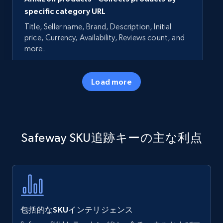
specific category URL
Title, Seller name, Brand, Description, Initial
price, Currency, Availability, Reviews count, and
more.
35.2K+
5.7K+
今すぐ始める
Load more
Amazon products - Collects products by
Safeway SKU追跡キーの主な利点
specific keywords
Title, Seller name, Brand, Description, Initial
price, Currency, Availability, Reviews count, and
more.
35.2K+
5.7K+
今すぐ始める
包括的なSKUインテリジェンス