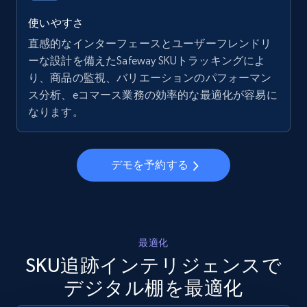
5.6K+
874+
今すぐ始める
使いやすさ
直感的なインターフェースとユーザーフレンドリ
ーな設計を備えたSafeway SKUトラッキングによ
り、商品の監視、バリエーションのパフォーマン
Walmart - products - Collects products by
ス分析、eコマース業務の効率的な最適化が容易に
specific keywords
なります。
URL, Final price, Sku, Currency, Gtin,
Specifications, Image urls, Top reviews, and
more.
デモを予約する
5.6K+
874+
今すぐ始める
最適化
Walmart - products - Discover products by
SKU追跡インテリジェンスで
using sku numbers
デジタル棚を最適化
URL, Final price, Sku, Currency, Gtin,
Specifications, Image urls, Top reviews, and