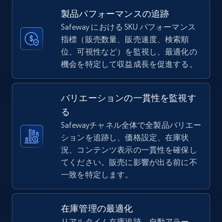
more.
製品パフォーマンスの追跡
Safeway における SKU パフォーマンス
5.6K+
874+
今すぐ始める
指標（販売数量、販売速度、検索順
位、可視性など）を監視し、最適化の
機会を特定して収益成長を促進する。
TikTok Shop
バリエーションの一貫性を監視す
URL, Title, Available, Description, Currency, Initial
price, Final price, Discount percent, and more.
る
Safewayチャネル全体で全製品バリエー
ションを追跡し、価格設定、在庫状
5.4K+
667+
今すぐ始める
況、コンテンツ表示の一貫性を確保し
てください。販売に影響が出る前に不
一致を特定します。
TikTok Shop - category
URL, Title, Available, Description, Currency, Initial
在庫管理の最適化
price, Final price, Discount percent, and more.
リアルタイム在庫追跡、自動アラー