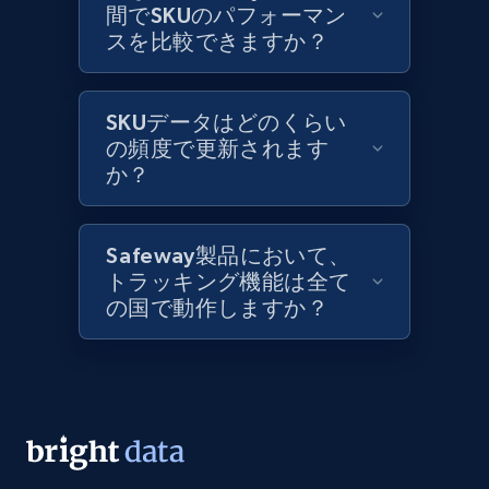
間でSKUのパフォーマン
スを比較できますか？
Lowes.com
URL, Domain, Marketplace pn, Sku, Other pn,
Model number, Gtin ean pn, Product name, and
SKUデータはどのくらい
more.
の頻度で更新されます
か？
991+
162+
今すぐ始める
Safeway製品において、
トラッキング機能は全て
Lowes.com - Gather data on products using
の国で動作しますか？
specified keywords
URL, Domain, Marketplace pn, Sku, Other pn,
Model number, Gtin ean pn, Product name, and
more.
991+
162+
今すぐ始める