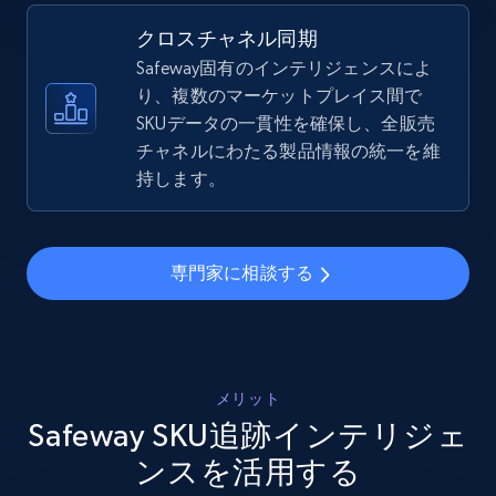
5.4K+
667+
今すぐ始める
クロスチャネル同期
Safeway固有のインテリジェンスによ
り、複数のマーケットプレイス間で
SKUデータの一貫性を確保し、全販売
Amazon sellers info
チャネルにわたる製品情報の統一を維
Seller id, URL, Seller name, Description, Detailed
持します。
info, Stars, Feedbacks, Return policy, and more.
2.5K+
378+
今すぐ始める
専門家に相談する
eBay
URL, Product id, Title, Seller name, Seller rating,
メリット
Seller reviews, Breadcrumbs, Root category, and
Safeway SKU追跡インテリジェ
more.
ンスを活用する