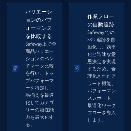
バリエーシ
2.5K+
358+
今すぐ始める
作業フロー
ョンのパフ
の自動追跡
ォーマンス
Safeway での
を比較する
SKU 追跡を自
eBay - Collect records by category
Safeway上で全
動化し、効率
URL, Product id, Title, Seller name, Seller rating,
商品バリエー
化と迅速な意
Seller reviews, Breadcrumbs, Root category, and
ションのベン
思決定を実現
more.
チマーク比較
するため、合
を行い、トッ
理化されたア
2.5K+
358+
今すぐ始める
プパフォーマ
ラート機能、
ーを特定し、
パフォーマン
品揃えを最適
スレポート、
化してカテゴ
最適化ワーク
Google Shopping
リーの潜在能
フローを導入
URL, Product id, Title, Product description,
力を最大化す
します。
Rating, Reviews count, Images, Variations, and
る。
more.