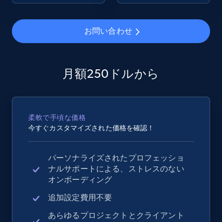
2.4K+
199+
今すぐ始める
お問い合わせ
Google Shopping - collects products from
月額250ドルから
web using keywords
URL, Product id, Title, Product description,
Rating, Reviews count, Images, Variations, and
柔軟で手頃な価格
more.
今すぐカスタマイズされた価格を確認！
2.4K+
199+
今すぐ始める
パーソナライズされたプロフェッショ
ナルサポートによる、ストレスのない
オンボーディング
Amazon products global dataset
追加設定費用不要
Title, Seller name, Brand, Description, Initial
あらゆるプロジェクトとクライアント
price, Currency, Availability, Reviews count, and