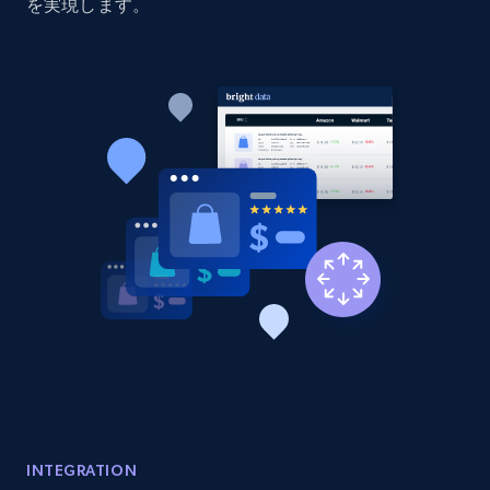
Sku, Product id, Product name, Manufacturer,
を実現します。
and more.
2.1K+
352+
今すぐ始める
Home Depot US - Discovery products by
specific category URL
URL, Domain, Country code, Model number,
Sku, Product id, Product name, Manufacturer,
and more.
2.1K+
352+
今すぐ始める
Etsy
INTEGRATION