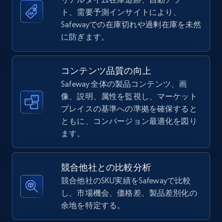
ト、需要予測インサイトにより、
5.4K+
667+
今すぐ始める
Safewayでの在庫切れや過剰在庫を未然
に防ぎます。
TikTok Shop - Collect TikTok shop products
コンテンツ品質の向上
by keywords search
Safeway 全体の製品コンテンツ、画
URL, Title, Available, Description, Currency, Initial
像、説明、属性を監視し、マーケット
price, Final price, Discount percent, and more.
プレイスの基準への準拠を確保すると
ともに、コンバージョン最適化を図り
5.4K+
667+
今すぐ始める
ます。
競合他社との比較分析
TikTok Shop - discover records by shop url
競合他社のSKU実績をSafewayで比較
し、市場機会、価格差、製品差別化の
URL, Title, Available, Description, Currency, Initial
余地を特定する。
price, Final price, Discount percent, and more.