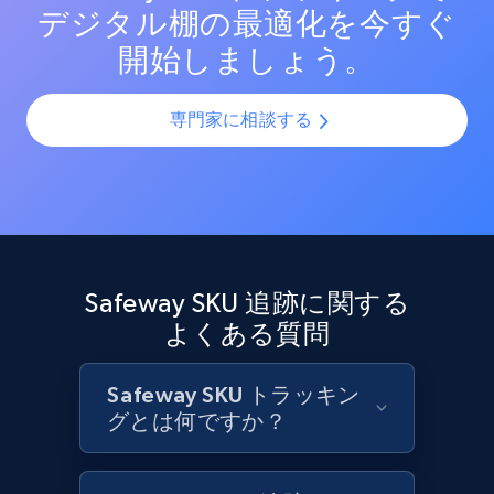
デジタル棚の最適化を今すぐ
Target - Discover products by category url
開始しましょう。
URL, Product id, Title, Product description,
Rating, Reviews count, Initial price, Discount,
and more.
専門家に相談する
1.3K+
174+
今すぐ始める
Target - Discover products by specified
Safeway SKU 追跡に関する
UPC
よくある質問
URL, Product id, Title, Product description,
Rating, Reviews count, Initial price, Discount,
and more.
Safeway SKU トラッキン
グとは何ですか？
1.3K+
174+
今すぐ始める