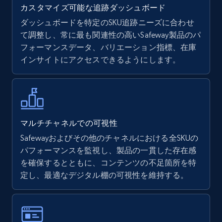
カスタマイズ可能な追跡ダッシュボード
ダッシュボードを特定のSKU追跡ニーズに合わせ
て調整し、常に最も関連性の高いSafeway製品のパ
Walmart - products
フォーマンスデータ、バリエーション指標、在庫
URL, Final price, Sku, Currency, Gtin,
インサイトにアクセスできるようにします。
Specifications, Image urls, Top reviews, and
more.
5.6K+
874+
今すぐ始める
マルチチャネルでの可視性
Safewayおよびその他のチャネルにおける全SKUの
パフォーマンスを監視し、製品の一貫した存在感
Walmart - products - Find new products by
を確保するとともに、コンテンツの不足箇所を特
using specific category URL
定し、最適なデジタル棚の可視性を維持する。
URL, Final price, Sku, Currency, Gtin,
Specifications, Image urls, Top reviews, and
more.