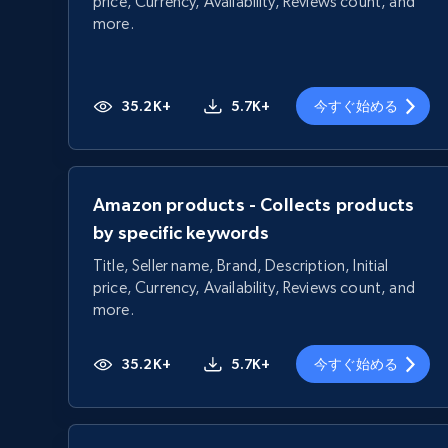
price, Currency, Availability, Reviews count, and
more.
35.2K+
5.7K+
今すぐ始める
Amazon products - Collects products
by specific keywords
Title, Seller name, Brand, Description, Initial
price, Currency, Availability, Reviews count, and
more.
35.2K+
5.7K+
今すぐ始める