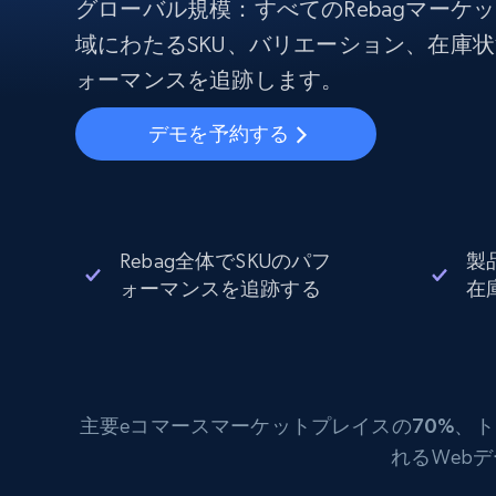
から始まる
グローバル規模：すべてのRebagマーケ
$5
$2.5/G
50% OFF
域にわたるSKU、バリエーション、在庫
プロキシサービス
から始まる
ISPプロキシ
ォーマンスを追跡します。
$1.3/IP
住宅用プロキシ
50% OFF
デモを予約する
400M+ 実際のピアデバイスからのグ
バルIP
データセンタープロキシ
効率的なデータ抽出を実現する高速
性の高いプロキシ
Rebag全体でSKUのパフ
製
ォーマンスを追跡する
在
主要eコマース
マーケットプレイスの70%
、ト
れるWeb