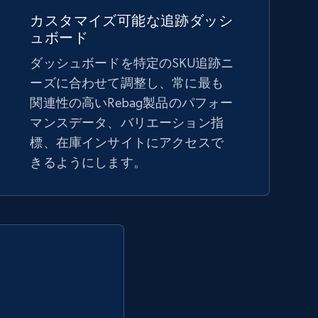
5.4K+
667+
今すぐ始める
カスタマイズ可能な追跡ダッシ
ュボード
ダッシュボードを特定のSKU追跡ニ
Amazon sellers info
ーズに合わせて調整し、常に最も
Seller id, URL, Seller name, Description, Detailed
関連性の高いRebag製品のパフォー
info, Stars, Feedbacks, Return policy, and more.
マンスデータ、バリエーション指
標、在庫インサイトにアクセスで
きるようにします。
2.5K+
378+
今すぐ始める
eBay - Collect products from shops on
eBay
URL, Product id, Title, Seller name, Seller rating,
Seller reviews, Breadcrumbs, Root category, and