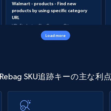
Walmart - products - Find new
products by using specific category
URL
URL, Final price, Sku, Currency, Gtin,
Specifications, Image urls, Top reviews, and
Load more
more.
5.6K+
875+
今すぐ始める
TikTok Shop
Rebag SKU追跡キーの主な利
URL, Title, Available, Description, Currency, Initial
price, Final price, Discount percent, and more.