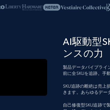
AI駆動型
ンスの力
製品データパイプライ
前に全SKUを追跡。手
SKU追跡の断絶は売
きます。あらゆるデー
自己修復型SKU追跡