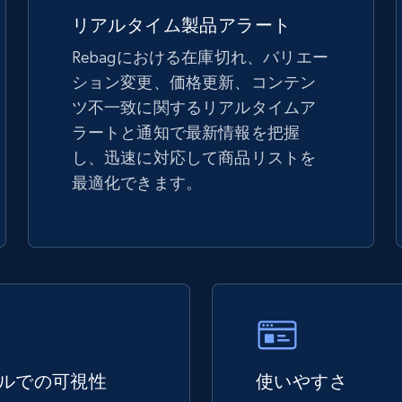
5.4K+
667+
今すぐ始める
リアルタイム製品アラート
Rebagにおける在庫切れ、バリエー
ション変更、価格更新、コンテン
TikTok Shop - discover records by shop
ツ不一致に関するリアルタイムア
url
ラートと通知で最新情報を把握
URL, Title, Available, Description, Currency, Initial
し、迅速に対応して商品リストを
price, Final price, Discount percent, and more.
最適化できます。
5.4K+
667+
今すぐ始める
eBay - Gather data on products using
specified keywords
URL, Product id, Title, Seller name, Seller rating,
ルでの可視性
使いやすさ
Seller reviews, Breadcrumbs, Root category, and