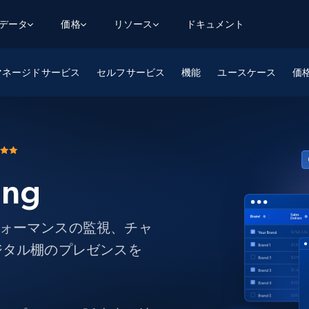
用データ
価格
リソース
ドキュメント
マネージドサービス
AGENTIC WEB EXECUTION
データフィード
データ
セルフサービス
機能
ユースケース
デ
デ
価
リ
学習ハブ
検索と抽出
スクレーパー
スクレイパーAPI
から始まる
$1
$0.75/1k rec
決
壁でトレ
AIアプリがWebを検索・クロールできるよう
600以上のウェブサイトからリアルタイム
FREE TIER
にする
データを取得
ブログ
Scraper Studio
リンクトイン
eコマース
から始まる
エージェントブラウザ
$1/1k req
ソーシャルメディア
チャットGPT
ケーススタディ
FREE TIER
学習のた
エージェントがウェブサイトを閲覧し、行動
AIスクレイパースタジオ
ing
ウェブ動
できるようにする
から始まる
どのサイトもデータパイプラインに変換
データセットマーケットプレイス
オンラインセミナー
エンジ
$250/100K rec
ブライトデータMCP
FREE
データセットマーケットプレイス
ウェブを解き放つオールインワンツールキッ
から始まる
プロキシロケーション
Data Firehose
ットを
ト
パフォーマンスの監視、チャ
事前収集された600以上のドメインからの
$0.2/1k HTML
データ
ジタル棚のプレゼンスを
リンクトイン
eコマース
マスタークラス
ングに
ソーシャルメディア
不動産
Data Firehose
ビデオ
Real-time web data, delivered as it’s
collected
から始まる