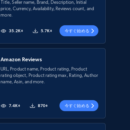
Title, Seller name, Brand, Description, Initial
price, Currency, Availability, Reviews count, and
more.
35.2K+
5.7K+
今すぐ始める
Amazon Reviews
URL, Product name, Product rating, Product
rating object, Product rating max, Rating, Author
name, Asin, and more.
7.4K+
870+
今すぐ始める