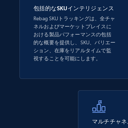
5.6K+
875+
今すぐ始める
包括的なSKUインテリジェンス
Rebag SKUトラッキングは、全チャ
ネルおよびマーケットプレイスに
TikTok Shop - Collect TikTok shop
おける製品パフォーマンスの包括
products by keywords search
的な概要を提供し、SKU、バリエー
URL, Title, Available, Description, Currency, Initial
ション、在庫をリアルタイムで監
price, Final price, Discount percent, and more.
視することを可能にします。
5.4K+
667+
今すぐ始める
eBay
URL, Product id, Title, Seller name, Seller rating,
Seller reviews, Breadcrumbs, Root category, and
more.
マルチチャネ