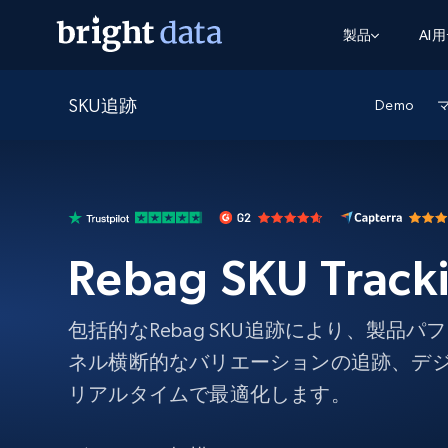
製品
AI
SKU追跡
ウェブアクセスAPI
マルチモーダルトレーニング
WEBアクセスAPI
Demo
ツール
Web Unlocker API
動画と音声データ
Web Unlocker API
から始まる
$1/1k req
1つのAPIでブロックとCAPTCHAを解
より多くのデータで、より少ない障
FREE TIER
ーニング
統合
Discover API
FREE
から始まる
クロールAPI
ビデオフィード – VLA対応済み
$1/1k req
Always live web discovery for agents
ブラウザ拡張機能
ヒューマノイドロボットのポリシー
Rebag SKU Track
めの継続的かつターゲットを絞った
SERP API
SERP API
から始まる
画を取得
ネットワークステータス
$1/1k req
オンデマンドですばやく容易に検索
FREE TIER
ンをスクレイピング
データパッケージ
グーグル
ビング
ダックダックゴ
から始まる
Scraping Browser
あらゆる業界向けのLLM対応データセ
包括的なRebag SKU追跡により、製品
$5/GB
ヤンデックス
入手
ネル横断的なバリエーションの追跡、デ
Scraping Browser
組み込みのブロック解除とホスティ
リアルタイムで最適化します。
プロキシサービス
よるスクレイピングブラウザの設定
住宅用プロキシ