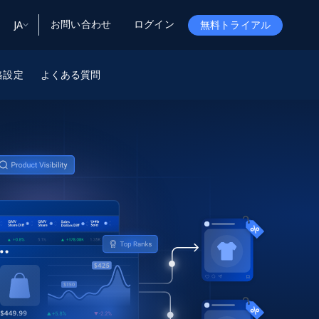
お問い合わせ
ログイン
JA
無料トライアル
ータ
ータと洞察
格設定
ソース
よくある質問
会社情報
Startup Program
Retail Intelligence
から始まる
NEW
リテールインサイト
$2000/mo
リアルタイムのECインサイトとAI搭載レコ
メンデーションを提供
パートナープログラム
Demo Agents
Managed Data
から始まる
マネージドデータサービス
$1500/mo
Acquisition
トラストセンター
カスタマイズされたエンタープライズグレ
Integrations
ードのデータ収集
SDK Bright
Deep Lookup
BETA
ウェブデータで複雑検索
Bright Initiative