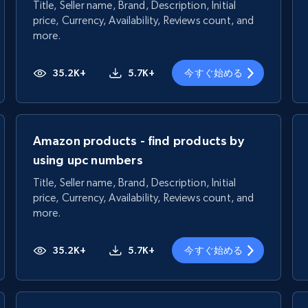
Title, Seller name, Brand, Description, Initial
price, Currency, Availability, Reviews count, and
more.
35.2K+
5.7K+
今すぐ始める
Amazon products - find products by
using upc numbers
Title, Seller name, Brand, Description, Initial
price, Currency, Availability, Reviews count, and
more.
35.2K+
5.7K+
今すぐ始める