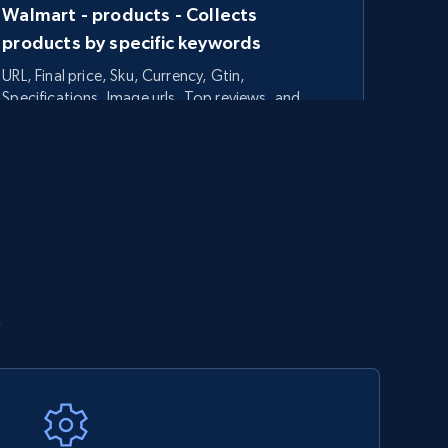
Walmart - products - Collects
products by specific keywords
URL, Final price, Sku, Currency, Gtin,
Specifications, Image urls, Top reviews, and
more.
5.6K+
875+
今すぐ始める
TikTok Shop - category
点
URL, Title, Available, Description, Currency, Initial
price, Final price, Discount percent, and more.