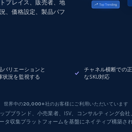
ットプレイス、販売者、地
データセンタープロキシ
$0.9/IP
B
状況、価格設定、製品パフ
ISPプロキシ
ロー
70万以上の完全準拠の静的住宅用プロキシ
で信頼
品バリエーションと
チャネル横断での
庫状況を監視する
なSKU対応
世界中の20,000+社のお客様にご利用いただいています
ップブランド、小売業者、ISV、コンサルティング会
データ収集プラットフォームを基盤にネイティブ構築さ