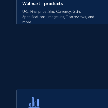
Walmart - products
URL, Final price, Sku, Currency, Gtin,
Specifications, Image urls, Top reviews, and
more.
5.6K+
875+
今すぐ始める
Walmart - products - Discover
products by using sku numbers
URL, Final price, Sku, Currency, Gtin,
Specifications, Image urls, Top reviews, and
more.