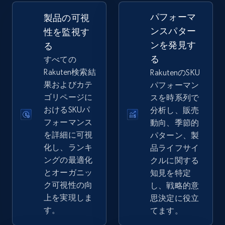
2.5K+
359+
今すぐ始める
パフォーマ
製品の可視
ンスパター
性を監視す
ンを発見す
る
eBay - Gather data on products using
る
すべての
specified keywords
Rakuten検索結
RakutenのSKU
URL, Product id, Title, Seller name, Seller rating,
果およびカテ
パフォーマン
Seller reviews, Breadcrumbs, Root category, and
ゴリページに
スを時系列で
more.
おけるSKUパ
分析し、販売
フォーマンス
動向、季節的
2.5K+
359+
今すぐ始める
を詳細に可視
パターン、製
化し、ランキ
品ライフサイ
ングの最適化
クルに関する
とオーガニッ
知見を特定
eBay - Collect products from shops on eBay
ク可視性の向
し、戦略的意
URL, Product id, Title, Seller name, Seller rating,
上を実現しま
思決定に役立
Seller reviews, Breadcrumbs, Root category, and
す。
てます。
more.