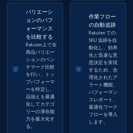
バリエーシ
2.5K+
359+
今すぐ始める
作業フロー
ョンのパフ
の自動追跡
ォーマンス
Rakuten での
を比較する
SKU 追跡を自
eBay - Collect records by category
Rakuten上で全
動化し、効率
URL, Product id, Title, Seller name, Seller rating,
商品バリエー
化と迅速な意
Seller reviews, Breadcrumbs, Root category, and
ションのベン
思決定を実現
more.
チマーク比較
するため、合
を行い、トッ
理化されたア
2.5K+
359+
今すぐ始める
プパフォーマ
ラート機能、
ーを特定し、
パフォーマン
品揃えを最適
スレポート、
化してカテゴ
最適化ワーク
Google Shopping
リーの潜在能
フローを導入
URL, Product id, Title, Product description,
力を最大化す
します。
Rating, Reviews count, Images, Variations, and
る。
more.