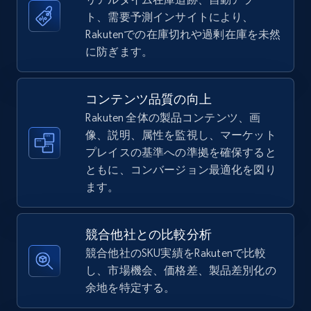
ト、需要予測インサイトにより、
5.4K+
668+
今すぐ始める
Rakutenでの在庫切れや過剰在庫を未然
に防ぎます。
TikTok Shop - Collect TikTok shop products
コンテンツ品質の向上
by keywords search
Rakuten 全体の製品コンテンツ、画
URL, Title, Available, Description, Currency, Initial
像、説明、属性を監視し、マーケット
price, Final price, Discount percent, and more.
プレイスの基準への準拠を確保すると
ともに、コンバージョン最適化を図り
5.4K+
668+
今すぐ始める
ます。
競合他社との比較分析
TikTok Shop - discover records by shop url
競合他社のSKU実績をRakutenで比較
し、市場機会、価格差、製品差別化の
URL, Title, Available, Description, Currency, Initial
余地を特定する。
price, Final price, Discount percent, and more.