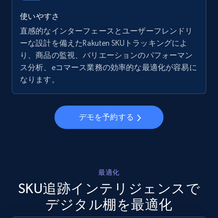
5.6K+
875+
今すぐ始める
使いやすさ
直感的なインターフェースとユーザーフレンドリ
ーな設計を備えたRakuten SKUトラッキングによ
り、商品の監視、バリエーションのパフォーマン
Walmart - products - Collects products by
ス分析、eコマース業務の効率的な最適化が容易に
specific keywords
なります。
URL, Final price, Sku, Currency, Gtin,
Specifications, Image urls, Top reviews, and
more.
デモを予約する
5.6K+
875+
今すぐ始める
最適化
Walmart - products - Discover products by
SKU追跡インテリジェンスで
using sku numbers
デジタル棚を最適化
URL, Final price, Sku, Currency, Gtin,
Specifications, Image urls, Top reviews, and