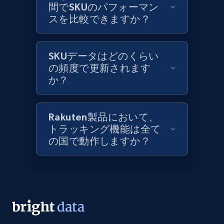
間でSKUのパフォーマン
スを比較できますか？
Lowes.com
URL, Domain, Marketplace pn, Sku, Other pn,
Model number, Gtin ean pn, Product name, and
SKUデータはどのくらい
more.
の頻度で更新されます
か？
991+
162+
今すぐ始める
Rakuten製品において、
トラッキング機能は全て
Lowes.com - Gather data on products using
の国で動作しますか？
specified keywords
URL, Domain, Marketplace pn, Sku, Other pn,
Model number, Gtin ean pn, Product name, and
more.
991+
162+
今すぐ始める