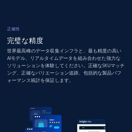
Amazon products global dataset - Collects
products by specific category URL
正確性
Title, Seller name, Brand, Description, Initial
完璧な精度
price, Currency, Availability, Reviews count, and
more.
世界最高峰のデータ収集インフラと、最も精度の高い
AIモデル、リアルタイムデータを組み合わせた強力な
2.1K+
375+
今すぐ始める
ソリューションを体験してください。正確なSKUマッチ
ング、正確なバリエーション追跡、包括的な製品パフ
ォーマンス統計を保証します。
Amazon products global dataset -
Collecting products by keyword search
Title, Seller name, Brand, Description, Initial
price, Currency, Availability, Reviews count, and
more.