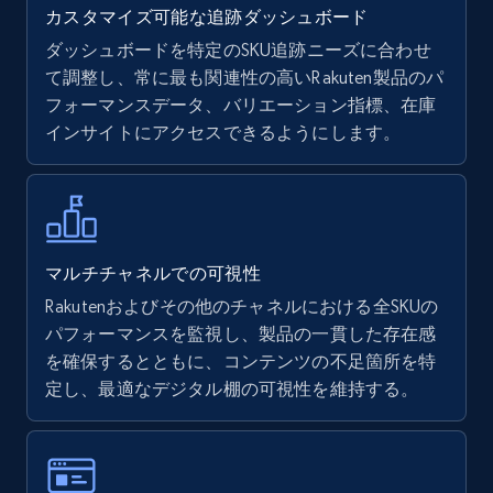
カスタマイズ可能な追跡ダッシュボード
ダッシュボードを特定のSKU追跡ニーズに合わせ
て調整し、常に最も関連性の高いRakuten製品のパ
Walmart - products
フォーマンスデータ、バリエーション指標、在庫
URL, Final price, Sku, Currency, Gtin,
インサイトにアクセスできるようにします。
Specifications, Image urls, Top reviews, and
more.
5.6K+
875+
今すぐ始める
マルチチャネルでの可視性
Rakutenおよびその他のチャネルにおける全SKUの
パフォーマンスを監視し、製品の一貫した存在感
Walmart - products - Find new products by
を確保するとともに、コンテンツの不足箇所を特
using specific category URL
定し、最適なデジタル棚の可視性を維持する。
URL, Final price, Sku, Currency, Gtin,
Specifications, Image urls, Top reviews, and
more.