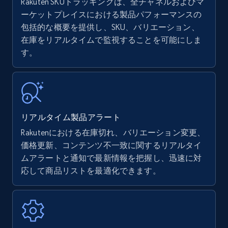
Rakuten SKUトラッキングは、全チャネルおよびマ
ーケットプレイスにおける製品パフォーマンスの
包括的な概要を提供し、SKU、バリエーション、
Amazon products - find products by using
在庫をリアルタイムで監視することを可能にしま
upc numbers
す。
Title, Seller name, Brand, Description, Initial
price, Currency, Availability, Reviews count, and
more.
35.2K+
5.7K+
今すぐ始める
リアルタイム製品アラート
Rakutenにおける在庫切れ、バリエーション変更、
価格更新、コンテンツ不一致に関するリアルタイ
Amazon Reviews
ムアラートと通知で最新情報を把握し、迅速に対
応して商品リストを最適化できます。
URL, Product name, Product rating, Product
rating object, Product rating max, Rating,
Author name, Asin, and more.
7.4K+
870+
今すぐ始める