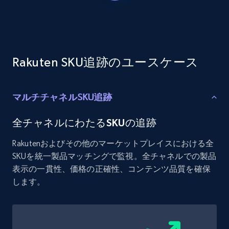
Etsy - Collects data from shop's URL
URL, Product id, Listing inventory id, Title, Rating,
Reviews count shop, Reviews count item, Initial
price, and more.
Rakuten SKU追跡のユースケース
1.9K+
322+
今すぐ始める
マルチチャネルSKU追跡
Amazon products search
全チャネルにわたるSKUの追跡
Asin, URL, Name, Sponsored, Initial price, Final
Rakutenおよびその他のマーケットプレイスにおける全
price, Currency, Sold, and more.
SKUを統一製品マッチングで監視。全チャネルでの製品
表示の一貫性、価格の正確性、コンテンツ品質を確保
1.6K+
181+
今すぐ始める
します。
Target