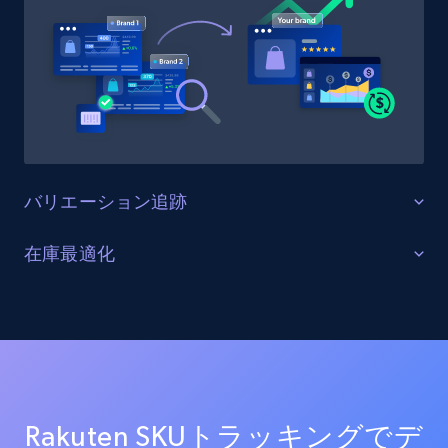
URL, Product id, Title, Product description,
Rating, Reviews count, Initial price, Discount,
and more.
1.3K+
175+
今すぐ始める
バリエーション追跡
Target - Gather data on products using
specified keywords
すべての製品バリエーションを監視する
在庫最適化
URL, Product id, Title, Product description,
Rakuten上の全商品バリエーション（サイズ、カラー、
Rating, Reviews count, Initial price, Discount,
在庫レベルと供給状況を最適化する
構成オプションを含む）を追跡します。バリエーショ
and more.
ンの一貫性を確保し、欠落バリエーションを特定し、
すべてのRakutenチャネルにおける在庫状況をリアルタ
商品品揃えを最適化します。
イムで監視します。在庫切れ、在庫不足、在庫状況の
1.3K+
175+
今すぐ始める
変化に関するアラートを受け取り、サプライチェーン
を最適化し売上を最大化します。
Rakuten SKUトラッキングでデ