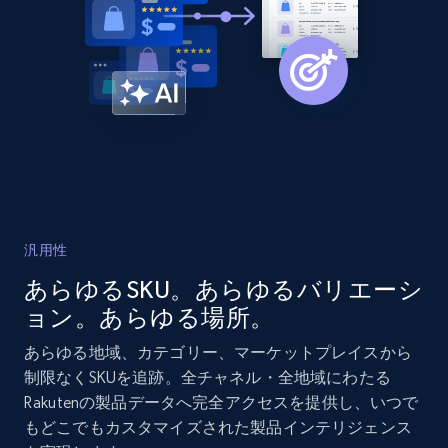
2.1K+
375+
今すぐ始める
Amazon products global dataset - Collects
products by best sellers category URL
Title, Seller name, Brand, Description, Initial
price, Currency, Availability, Reviews count, and
more.
汎用性
2.1K+
375+
今すぐ始める
あらゆるSKU。あらゆるバリエーシ
ョン。あらゆる場所。
あらゆる地域、カテゴリー、マーケットプレイスから
Amazon products global dataset - Collect
制限なくSKUを追跡。全チャネル・全地域にわたる
Amazon products by seller URL
Rakutenの製品データへ完全アクセスを提供し、いつで
もどこでもカスタマイズされた製品インテリジェンス
Title, Seller name, Brand, Description, Initial