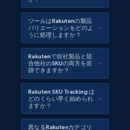
Best Buy products
ツールはRakutenの製品
URL, Product id, Title, Images, Final price,
バリエーションをどのよ
Currency, Discount, Initial price, and more.
うに処理しますか？
1.1K+
149+
今すぐ始める
Rakutenで自社製品と競
合他社のSKUの両方を追
跡できますか？
Best Buy products - Collect data on
products using specified keywords
Rakuten SKU Tracking は
URL, Product id, Title, Images, Final price,
どのくらい早く始められ
Currency, Discount, Initial price, and more.
ますか？
1.1K+
149+
今すぐ始める
異なるRakutenカテゴリ