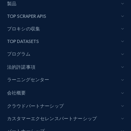
製品
TOP SCRAPER APIS
Lowes.com - Collect records by category
プロキシの収集
URL, Domain, Marketplace pn, Sku, Other pn,
Model number, Gtin ean pn, Product name, and
TOP DATASETS
more.
プログラム
991+
162+
今すぐ始める
法的許諾事項
ラーニングセンター
Lazada - Products
会社概要
URL, Title, Rating, Reviews, Initial price, Final
price, Currency, Stock, and more.
クラウドパートナーシップ
カスタマーエクセレンスパートナーシップ
988+
160+
今すぐ始める