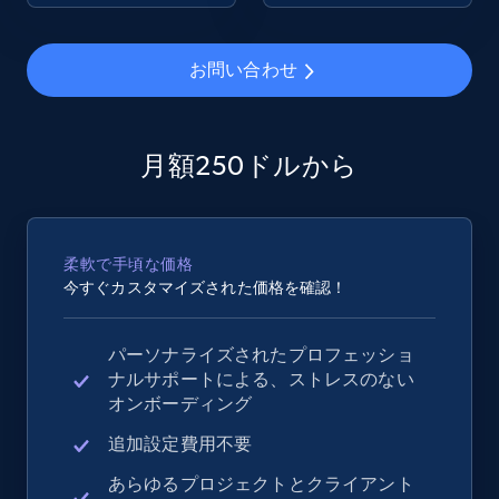
2.4K+
199+
今すぐ始める
お問い合わせ
Google Shopping - collects products from
月額250ドルから
web using keywords
URL, Product id, Title, Product description,
Rating, Reviews count, Images, Variations, and
柔軟で手頃な価格
more.
今すぐカスタマイズされた価格を確認！
2.4K+
199+
今すぐ始める
パーソナライズされたプロフェッショ
ナルサポートによる、ストレスのない
オンボーディング
Home Depot US
追加設定費用不要
URL, Domain, Country code, Model number,
あらゆるプロジェクトとクライアント
Sku, Product id, Product name, Manufacturer,