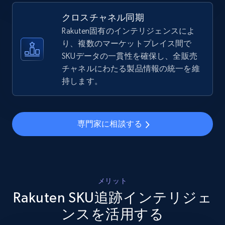
5.4K+
668+
今すぐ始める
クロスチャネル同期
Rakuten固有のインテリジェンスによ
り、複数のマーケットプレイス間で
SKUデータの一貫性を確保し、全販売
Amazon sellers info
チャネルにわたる製品情報の統一を維
Seller id, URL, Seller name, Description, Detailed
持します。
info, Stars, Feedbacks, Return policy, and more.
2.5K+
378+
今すぐ始める
専門家に相談する
eBay
URL, Product id, Title, Seller name, Seller rating,
メリット
Seller reviews, Breadcrumbs, Root category, and
Rakuten SKU追跡インテリジェ
more.
ンスを活用する