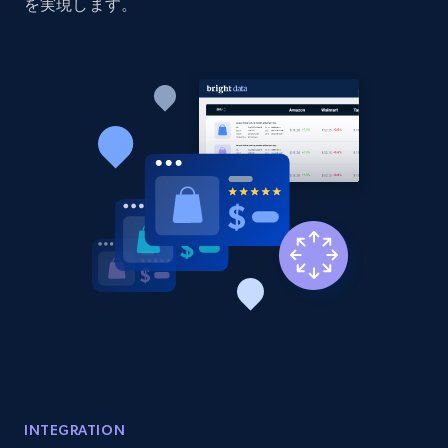
price, Currency, Availability, Reviews count, and
を実現します。
more.
2.1K+
375+
今すぐ始める
Amazon products global dataset - Collect
products from Brands URLs
Title, Seller name, Brand, Description, Initial
price, Currency, Availability, Reviews count, and
more.
2.1K+
375+
今すぐ始める
Etsy
INTEGRATION