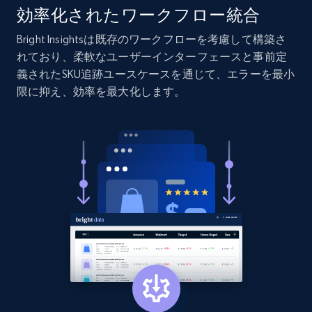
URL, Product id, Listing inventory id, Title, Rating,
効率化されたワークフロー統合
Reviews count shop, Reviews count item, Initial
price, and more.
Bright Insightsは既存のワークフローを考慮して構築さ
れており、柔軟なユーザーインターフェースと事前定
義されたSKU追跡ユースケースを通じて、エラーを最小
1.9K+
322+
今すぐ始める
限に抑え、効率を最大化します。
Etsy - Collect data on products using
specified keywords
URL, Product id, Listing inventory id, Title, Rating,
Reviews count shop, Reviews count item, Initial
price, and more.
1.9K+
322+
今すぐ始める