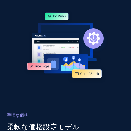
specified URL
URL, Domain, Country code, Model number,
Sku, Product id, Product name, Manufacturer,
and more.
2.1K+
355+
今すぐ始める
Home Depot US - Discover products by
specified UPC
URL, Domain, Country code, Model number,
Sku, Product id, Product name, Manufacturer,
and more.
2.1K+
355+
今すぐ始める
手頃な価格
柔軟な価格設定モデル