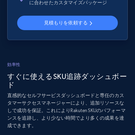
に合わせたカスタマイズパッケージ
and more.
見積もりを依頼する
2.1K+
355+
今すぐ始める
Home Depot US - Gather data on products
using specified keywords
効率性
URL, Domain, Country code, Model number,
すぐに使えるSKU追跡ダッシュボー
Sku, Product id, Product name, Manufacturer,
and more.
ド
直感的なセルフサービスダッシュボードと専任のカス
2.1K+
355+
今すぐ始める
タマーサクセスマネージャーにより、追加リソースな
しで成功を保証。これによりRakuten SKUのパフォーマ
ンスを追跡し、より少ない時間でより多くの成果を達
成できます。
Home Depot US - Discover products by