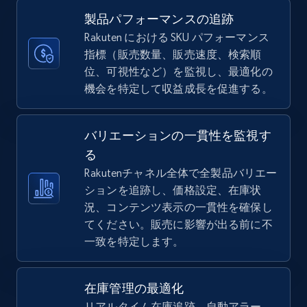
more.
製品パフォーマンスの追跡
Rakuten における SKU パフォーマンス
5.6K+
875+
今すぐ始める
指標（販売数量、販売速度、検索順
位、可視性など）を監視し、最適化の
機会を特定して収益成長を促進する。
TikTok Shop
バリエーションの一貫性を監視す
URL, Title, Available, Description, Currency, Initial
price, Final price, Discount percent, and more.
る
Rakutenチャネル全体で全製品バリエー
ションを追跡し、価格設定、在庫状
5.4K+
668+
今すぐ始める
況、コンテンツ表示の一貫性を確保し
てください。販売に影響が出る前に不
一致を特定します。
TikTok Shop - category
URL, Title, Available, Description, Currency, Initial
在庫管理の最適化
price, Final price, Discount percent, and more.
リアルタイム在庫追跡、自動アラー