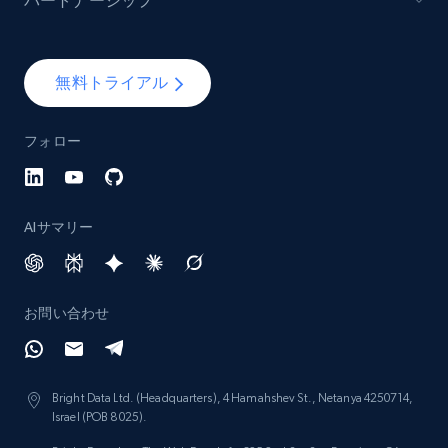
パートナーシップ
Lazada - Products - Discover products by
無料トライアル
keyword
URL, Title, Rating, Reviews, Initial price, Final
フォロー
price, Currency, Stock, and more.
988+
160+
今すぐ始める
AIサマリー
Lazada - Products - Discover products by
お問い合わせ
category URL or brand URL
URL, Title, Rating, Reviews, Initial price, Final
price, Currency, Stock, and more.
Bright Data Ltd. (Headquarters), 4 Hamahshev St., Netanya 4250714,
Israel (POB 8025).
988+
160+
今すぐ始める