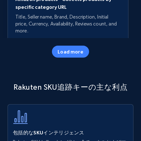
specific category URL
Title, Seller name, Brand, Description, Initial
price, Currency, Availability, Reviews count, and
more.
35.2K+
5.7K+
今すぐ始める
Load more
Amazon products - Collects products by
Rakuten SKU追跡キーの主な利点
specific keywords
Title, Seller name, Brand, Description, Initial
price, Currency, Availability, Reviews count, and
more.
35.2K+
5.7K+
今すぐ始める
包括的なSKUインテリジェンス