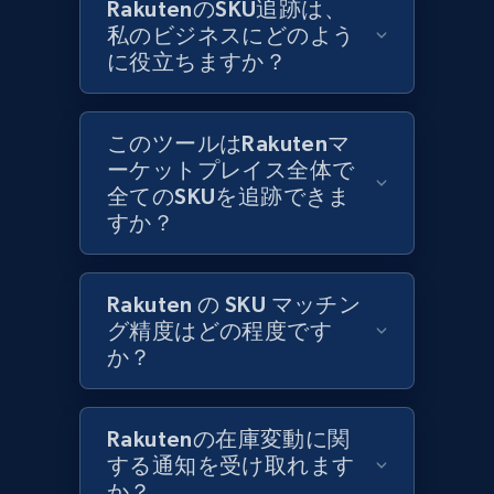
RakutenのSKU追跡は、
私のビジネスにどのよう
に役立ちますか？
Zara - Products
Category id, Product id, Product name, Price,
Currency, Colour code, Colour, Description, and
このツールはRakutenマ
more.
ーケットプレイス全体で
全てのSKUを追跡できま
1.2K+
208+
今すぐ始める
すか？
Rakuten の SKU マッチン
Zara - Products - discovery by category url
グ精度はどの程度です
Category id, Product id, Product name, Price,
か？
Currency, Colour code, Colour, Description, and
more.
Rakutenの在庫変動に関
1.2K+
208+
今すぐ始める
する通知を受け取れます
か？