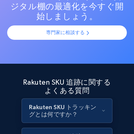
ジタル棚の最適化を今すぐ開
Target - Discover products by category url
始しましょう。
URL, Product id, Title, Product description,
Rating, Reviews count, Initial price, Discount,
and more.
専門家に相談する
1.3K+
175+
今すぐ始める
Target - Discover products by specified
Rakuten SKU 追跡に関する
UPC
よくある質問
URL, Product id, Title, Product description,
Rating, Reviews count, Initial price, Discount,
and more.
Rakuten SKU トラッキン
グとは何ですか？
1.3K+
175+
今すぐ始める