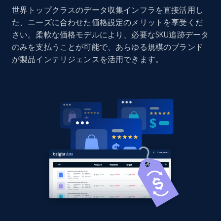
世界トップクラスのデータ収集インフラを直接活用し
Home Depot US - Discovery products by
た、ニーズに合わせた価格設定のメリットを享受くだ
specific category URL
さい。柔軟な価格モデルにより、必要なSKU追跡データ
URL, Domain, Country code, Model number,
のみを支払うことが可能で、あらゆる規模のブランド
Sku, Product id, Product name, Manufacturer,
が製品インテリジェンスを活用できます。
and more.
2.1K+
355+
今すぐ始める
Amazon products global dataset
Title, Seller name, Brand, Description, Initial
price, Currency, Availability, Reviews count, and
more.
2.1K+
375+
今すぐ始める