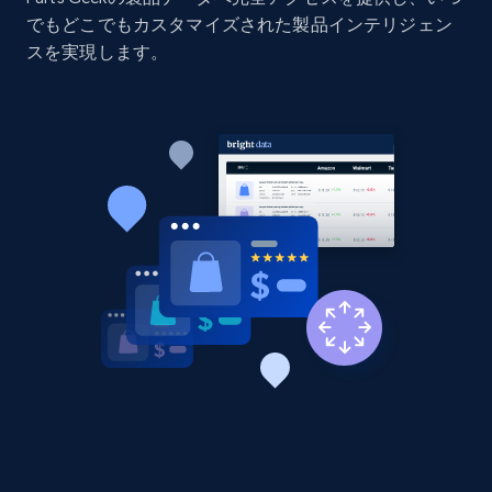
でもどこでもカスタマイズされた製品インテリジェン
Title, Seller name, Brand, Description, Initial
price, Currency, Availability, Reviews count, and
スを実現します。
more.
2.1K+
375+
今すぐ始める
Amazon products global dataset - Collect
products from Brands URLs
Title, Seller name, Brand, Description, Initial
price, Currency, Availability, Reviews count, and
more.
2.1K+
375+
今すぐ始める