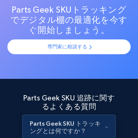
ンを最適化し売上を最大化します。
Parts Geek SKUトラッキング
でデジタル棚の最適化を今す
Target - Discover products by category url
ぐ開始しましょう。
URL, Product id, Title, Product description,
Rating, Reviews count, Initial price, Discount,
and more.
専門家に相談する
1.3K+
175+
今すぐ始める
Target - Discover products by specified
Parts Geek SKU 追跡に関す
UPC
るよくある質問
URL, Product id, Title, Product description,
Rating, Reviews count, Initial price, Discount,
and more.
Parts Geek SKU トラッキ
ングとは何ですか？