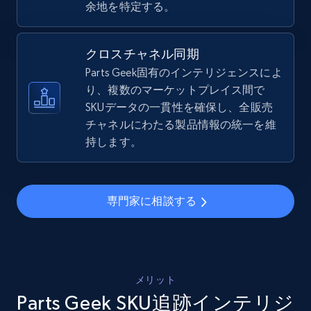
余地を特定する。
price, Final price, Discount percent, and more.
5.4K+
668+
今すぐ始める
クロスチャネル同期
Parts Geek固有のインテリジェンスによ
り、複数のマーケットプレイス間で
SKUデータの一貫性を確保し、全販売
Amazon sellers info
チャネルにわたる製品情報の統一を維
Seller id, URL, Seller name, Description, Detailed
持します。
info, Stars, Feedbacks, Return policy, and more.
2.5K+
378+
今すぐ始める
専門家に相談する
eBay
URL, Product id, Title, Seller name, Seller rating,
メリット
Seller reviews, Breadcrumbs, Root category, and
Parts Geek SKU追跡インテリジ
more.