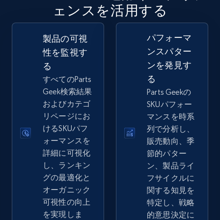
ェンスを活用する
2.5K+
359+
今すぐ始める
パフォーマ
製品の可視
ンスパター
性を監視す
ンを発見す
る
eBay - Gather data on products using
る
すべてのParts
specified keywords
Geek検索結果
Parts Geekの
URL, Product id, Title, Seller name, Seller rating,
およびカテゴ
SKUパフォー
Seller reviews, Breadcrumbs, Root category, and
リページにお
マンスを時系
more.
けるSKUパフ
列で分析し、
ォーマンスを
販売動向、季
2.5K+
359+
今すぐ始める
詳細に可視化
節的パター
し、ランキン
ン、製品ライ
グの最適化と
フサイクルに
オーガニック
関する知見を
eBay - Collect products from shops on eBay
可視性の向上
特定し、戦略
URL, Product id, Title, Seller name, Seller rating,
を実現しま
的意思決定に