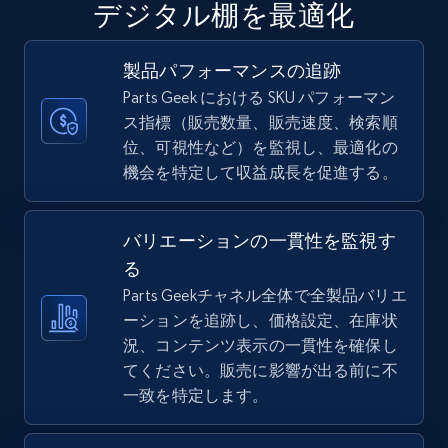
デジタル棚を最適化
URL, Final price, Sku, Currency, Gtin,
Specifications, Image urls, Top reviews, and
more.
製品パフォーマンスの追跡
Parts Geek における SKU パフォーマン
5.6K+
875+
今すぐ始める
ス指標（販売数量、販売速度、検索順
位、可視性など）を監視し、最適化の
機会を特定して収益成長を促進する。
TikTok Shop
バリエーションの一貫性を監視す
URL, Title, Available, Description, Currency, Initial
price, Final price, Discount percent, and more.
る
Parts Geekチャネル全体で全製品バリエ
ーションを追跡し、価格設定、在庫状
5.4K+
668+
今すぐ始める
況、コンテンツ表示の一貫性を確保し
てください。販売に影響が出る前に不
一致を特定します。
TikTok Shop - category