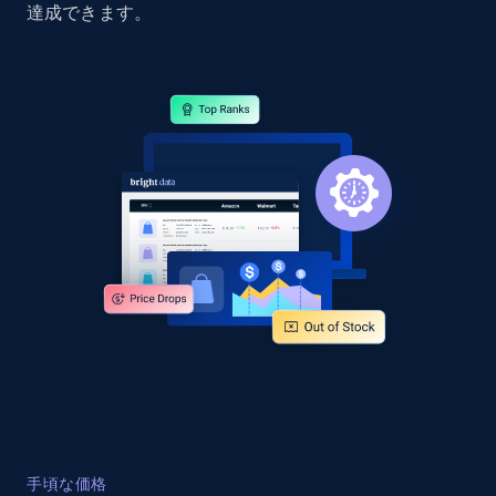
達成できます。
Home Depot US - Discover products by
specified URL
URL, Domain, Country code, Model number,
Sku, Product id, Product name, Manufacturer,
and more.
2.1K+
355+
今すぐ始める
Home Depot US - Discover products by
specified UPC
URL, Domain, Country code, Model number,
Sku, Product id, Product name, Manufacturer,
and more.
2.1K+
355+
今すぐ始める
手頃な価格