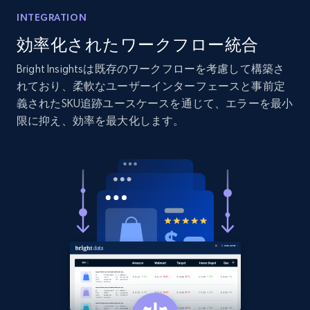
Etsy
INTEGRATION
URL, Product id, Listing inventory id, Title, Rating,
効率化されたワークフロー統合
Reviews count shop, Reviews count item, Initial
price, and more.
Bright Insightsは既存のワークフローを考慮して構築さ
れており、柔軟なユーザーインターフェースと事前定
義されたSKU追跡ユースケースを通じて、エラーを最小
1.9K+
323+
今すぐ始める
限に抑え、効率を最大化します。
Etsy - Collect data on products using
specified keywords
URL, Product id, Listing inventory id, Title, Rating,
Reviews count shop, Reviews count item, Initial
price, and more.
1.9K+
323+
今すぐ始める