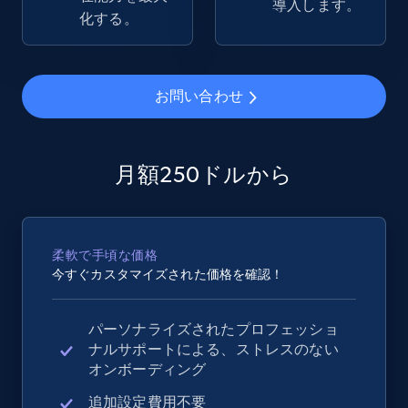
導入します。
Rating, Reviews count, Images, Variations, and
化する。
more.
2.4K+
199+
今すぐ始める
お問い合わせ
Google Shopping - collects products from
月額250ドルから
web using keywords
URL, Product id, Title, Product description,
Rating, Reviews count, Images, Variations, and
柔軟で手頃な価格
more.
今すぐカスタマイズされた価格を確認！
2.4K+
199+
今すぐ始める
パーソナライズされたプロフェッショ
ナルサポートによる、ストレスのない
オンボーディング
Home Depot US
追加設定費用不要