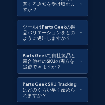
1.2K+
208+
今すぐ始める
関する通知を受け取れま
すか？
Best Buy products
ツールはParts Geekの製
URL, Product id, Title, Images, Final price,
品バリエーションをどの
Currency, Discount, Initial price, and more.
ように処理しますか？
1.1K+
149+
今すぐ始める
Parts Geekで自社製品と
競合他社のSKUの両方を
追跡できますか？
Best Buy products - Collect data on
products using specified keywords
Parts Geek SKU Tracking
URL, Product id, Title, Images, Final price,
はどのくらい早く始めら
Currency, Discount, Initial price, and more.
れますか？
1.1K+
149+
今すぐ始める