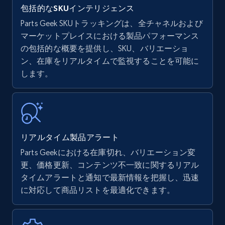
包括的なSKUインテリジェンス
Parts Geek SKUトラッキングは、全チャネルおよび
マーケットプレイスにおける製品パフォーマンス
の包括的な概要を提供し、SKU、バリエーショ
Amazon products - find products by using
ン、在庫をリアルタイムで監視することを可能に
upc numbers
します。
Title, Seller name, Brand, Description, Initial
price, Currency, Availability, Reviews count, and
more.
35.3K+
5.7K+
今すぐ始める
リアルタイム製品アラート
Parts Geekにおける在庫切れ、バリエーション変
更、価格更新、コンテンツ不一致に関するリアル
Amazon Reviews
タイムアラートと通知で最新情報を把握し、迅速
に対応して商品リストを最適化できます。
URL, Product name, Product rating, Product
rating object, Product rating max, Rating,
Author name, Asin, and more.