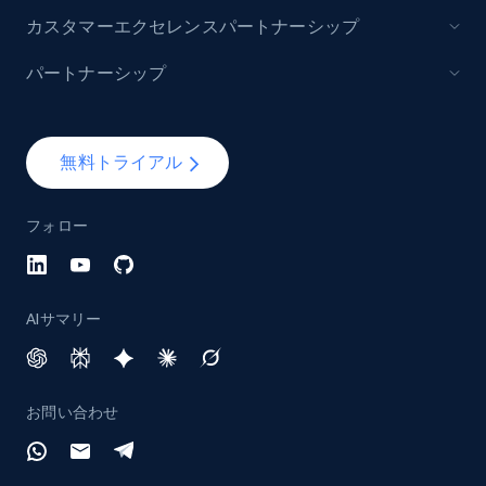
カスタマーエクセレンスパートナーシップ
パートナーシップ
Lazada - Products - Discover products by
brand URL
URL, Title, Rating, Reviews, Initial price, Final
無料トライアル
price, Currency, Stock, and more.
フォロー
991+
164+
今すぐ始める
AIサマリー
Lowes.com
URL, Domain, Marketplace pn, Sku, Other pn,
Model number, Gtin ean pn, Product name, and
お問い合わせ
more.