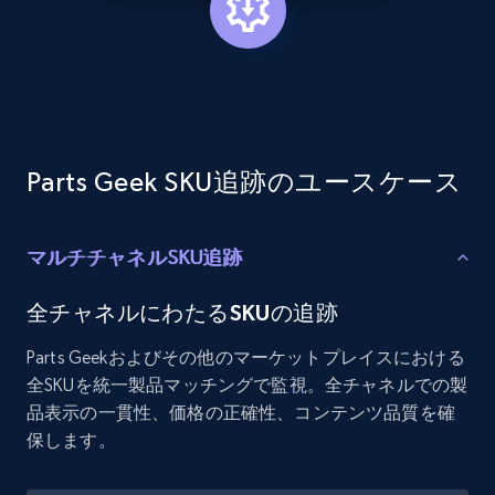
Etsy - Collects data from shop's URL
URL, Product id, Listing inventory id, Title, Rating,
Reviews count shop, Reviews count item, Initial
price, and more.
Parts Geek SKU追跡のユースケース
1.9K+
323+
今すぐ始める
マルチチャネルSKU追跡
Amazon products search
全チャネルにわたるSKUの追跡
Asin, URL, Name, Sponsored, Initial price, Final
Parts Geekおよびその他のマーケットプレイスにおける
price, Currency, Sold, and more.
全SKUを統一製品マッチングで監視。全チャネルでの製
品表示の一貫性、価格の正確性、コンテンツ品質を確
1.6K+
181+
今すぐ始める
保します。