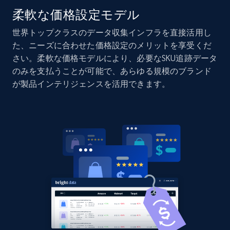
柔軟な価格設定モデル
世界トップクラスのデータ収集インフラを直接活用し
Home Depot US - Discovery products by
た、ニーズに合わせた価格設定のメリットを享受くだ
specific category URL
さい。柔軟な価格モデルにより、必要なSKU追跡データ
URL, Domain, Country code, Model number,
のみを支払うことが可能で、あらゆる規模のブランド
Sku, Product id, Product name, Manufacturer,
が製品インテリジェンスを活用できます。
and more.
2.1K+
355+
今すぐ始める
Amazon products global dataset
Title, Seller name, Brand, Description, Initial
price, Currency, Availability, Reviews count, and
more.