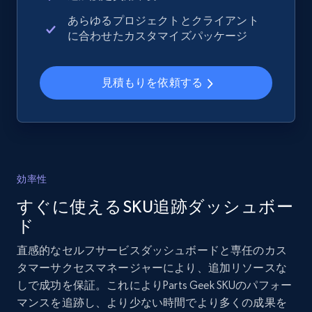
URL, Domain, Country code, Model number,
あらゆるプロジェクトとクライアント
Sku, Product id, Product name, Manufacturer,
に合わせたカスタマイズパッケージ
and more.
見積もりを依頼する
2.1K+
355+
今すぐ始める
Home Depot US - Gather data on products
using specified keywords
効率性
URL, Domain, Country code, Model number,
すぐに使えるSKU追跡ダッシュボー
Sku, Product id, Product name, Manufacturer,
and more.
ド
直感的なセルフサービスダッシュボードと専任のカス
2.1K+
355+
今すぐ始める
タマーサクセスマネージャーにより、追加リソースな
しで成功を保証。これによりParts Geek SKUのパフォー
マンスを追跡し、より少ない時間でより多くの成果を