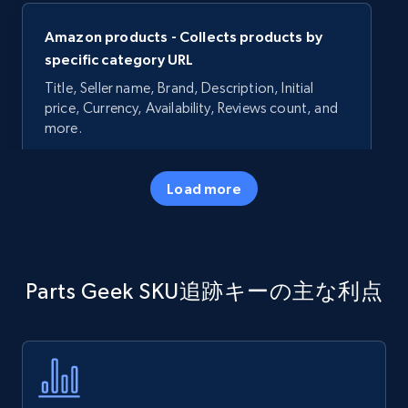
Amazon products - Collects products by
specific category URL
Title, Seller name, Brand, Description, Initial
price, Currency, Availability, Reviews count, and
more.
35.3K+
5.7K+
今すぐ始める
Load more
Amazon products - Collects products by
Parts Geek SKU追跡キーの主な利点
specific keywords
Title, Seller name, Brand, Description, Initial
price, Currency, Availability, Reviews count, and
more.
35.3K+
5.7K+
今すぐ始める