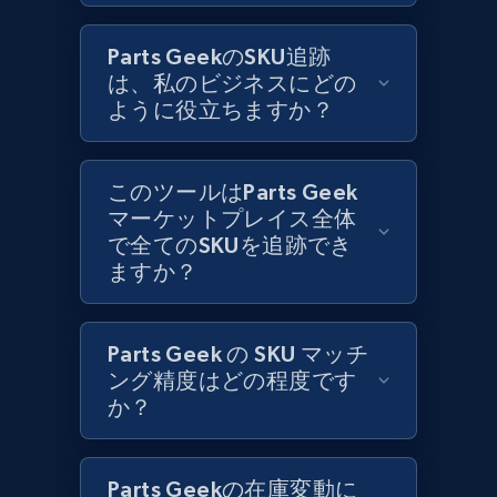
1.3K+
175+
今すぐ始める
Parts GeekのSKU追跡
は、私のビジネスにどの
ように役立ちますか？
Zara - Products
Category id, Product id, Product name, Price,
Currency, Colour code, Colour, Description, and
このツールはParts Geek
more.
マーケットプレイス全体
で全てのSKUを追跡でき
1.2K+
208+
今すぐ始める
ますか？
Parts Geek の SKU マッチ
Zara - Products - discovery by category url
ング精度はどの程度です
Category id, Product id, Product name, Price,
か？
Currency, Colour code, Colour, Description, and
more.
Parts Geekの在庫変動に