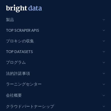
製品
Lazada - Products - Discover products by
category URL or brand URL
TOP SCRAPER APIS
URL, Title, Rating, Reviews, Initial price, Final
price, Currency, Stock, and more.
プロキシの収集
TOP DATASETS
991+
164+
今すぐ始める
プログラム
法的許諾事項
Lazada - Products - Discover products by
seller URL
ラーニングセンター
URL, Title, Rating, Reviews, Initial price, Final
会社概要
price, Currency, Stock, and more.
クラウドパートナーシップ
991+
164+
今すぐ始める