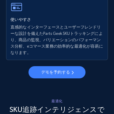
more.
5.6K+
875+
今すぐ始める
使いやすさ
直感的なインターフェースとユーザーフレンドリ
ーな設計を備えたParts Geek SKUトラッキングによ
り、商品の監視、バリエーションのパフォーマン
Walmart - products - Collects products by
ス分析、eコマース業務の効率的な最適化が容易に
specific keywords
なります。
URL, Final price, Sku, Currency, Gtin,
Specifications, Image urls, Top reviews, and
more.
デモを予約する
5.6K+
875+
今すぐ始める
最適化
Walmart - products - Discover products by
SKU追跡インテリジェンスで
using sku numbers