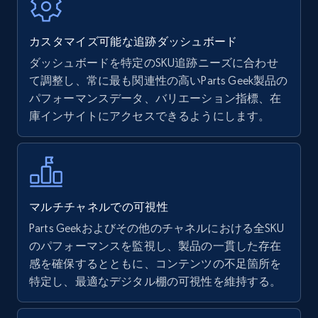
7.4K+
870+
今すぐ始める
カスタマイズ可能な追跡ダッシュボード
ダッシュボードを特定のSKU追跡ニーズに合わせ
て調整し、常に最も関連性の高いParts Geek製品の
Walmart - products
パフォーマンスデータ、バリエーション指標、在
URL, Final price, Sku, Currency, Gtin,
庫インサイトにアクセスできるようにします。
Specifications, Image urls, Top reviews, and
more.
5.6K+
875+
今すぐ始める
マルチチャネルでの可視性
Parts Geekおよびその他のチャネルにおける全SKU
のパフォーマンスを監視し、製品の一貫した存在
Walmart - products - Find new products by
感を確保するとともに、コンテンツの不足箇所を
using specific category URL
特定し、最適なデジタル棚の可視性を維持する。
URL, Final price, Sku, Currency, Gtin,
Specifications, Image urls, Top reviews, and