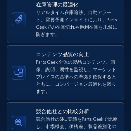
URL, Title, Available, Description, Currency, Initial
在庫管理の最適化
price, Final price, Discount percent, and more.
リアルタイム在庫追跡、自動アラー
ト、需要予測インサイトにより、Parts
5.4K+
668+
今すぐ始める
Geekでの在庫切れや過剰在庫を未然に
防ぎます。
TikTok Shop - Collect TikTok shop products
コンテンツ品質の向上
by keywords search
Parts Geek 全体の製品コンテンツ、画
URL, Title, Available, Description, Currency, Initial
像、説明、属性を監視し、マーケット
price, Final price, Discount percent, and more.
プレイスの基準への準拠を確保すると
ともに、コンバージョン最適化を図り
5.4K+
668+
今すぐ始める
ます。
競合他社との比較分析
TikTok Shop - discover records by shop url
競合他社のSKU実績をParts Geekで比較
し、市場機会、価格差、製品差別化の
URL, Title, Available, Description, Currency, Initial