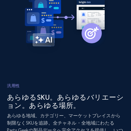
more.
2.1K+
375+
今すぐ始める
Amazon products global dataset - Collects
products by best sellers category URL
Title, Seller name, Brand, Description, Initial
price, Currency, Availability, Reviews count, and
more.
汎用性
2.1K+
375+
今すぐ始める
あらゆるSKU。あらゆるバリエーシ
ョン。あらゆる場所。
あらゆる地域、カテゴリー、マーケットプレイスから
Amazon products global dataset - Collect
制限なくSKUを追跡。全チャネル・全地域にわたる
Amazon products by seller URL
Parts Geekの製品データへ完全アクセスを提供し、いつ