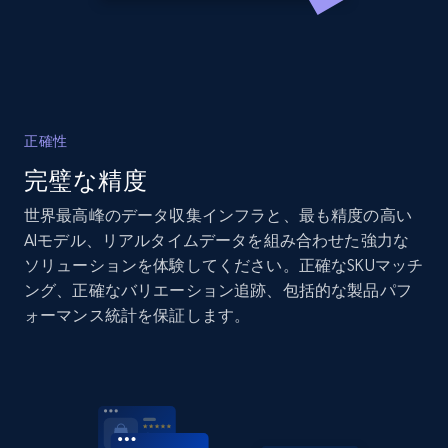
2.1K+
375+
今すぐ始める
Amazon products global dataset - Collects
products by specific category URL
正確性
Title, Seller name, Brand, Description, Initial
完璧な精度
price, Currency, Availability, Reviews count, and
more.
世界最高峰のデータ収集インフラと、最も精度の高い
AIモデル、リアルタイムデータを組み合わせた強力な
2.1K+
375+
今すぐ始める
ソリューションを体験してください。正確なSKUマッチ
ング、正確なバリエーション追跡、包括的な製品パフ
ォーマンス統計を保証します。
Amazon products global dataset -
Collecting products by keyword search
Title, Seller name, Brand, Description, Initial
price, Currency, Availability, Reviews count, and