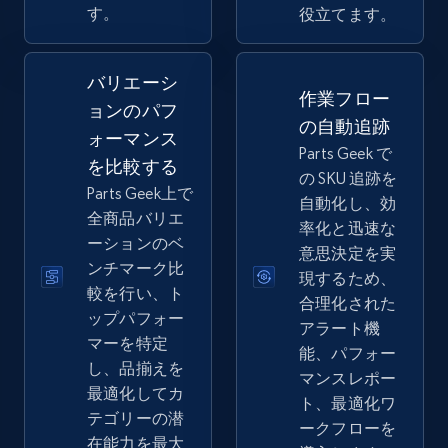
Seller reviews, Breadcrumbs, Root category, and
す。
役立てます。
more.
バリエーシ
2.5K+
359+
今すぐ始める
作業フロー
ョンのパフ
の自動追跡
ォーマンス
Parts Geek で
を比較する
の SKU 追跡を
eBay - Collect records by category
Parts Geek上で
自動化し、効
URL, Product id, Title, Seller name, Seller rating,
全商品バリエ
率化と迅速な
Seller reviews, Breadcrumbs, Root category, and
ーションのベ
意思決定を実
more.
ンチマーク比
現するため、
較を行い、ト
合理化された
2.5K+
359+
今すぐ始める
ップパフォー
アラート機
マーを特定
能、パフォー
し、品揃えを
マンスレポー
最適化してカ
ト、最適化ワ
Google Shopping
テゴリーの潜
ークフローを
URL, Product id, Title, Product description,
在能力を最大