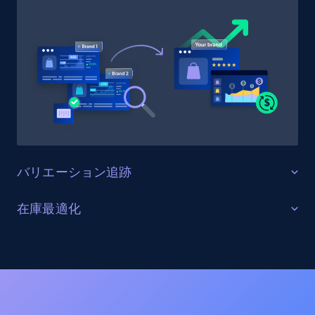
Target
URL, Product id, Title, Product description,
Rating, Reviews count, Initial price, Discount,
and more.
1.3K+
175+
今すぐ始める
バリエーション追跡
Target - Gather data on products using
specified keywords
すべての製品バリエーションを監視する
在庫最適化
URL, Product id, Title, Product description,
Parts Geek上の全商品バリエーション（サイズ、カラ
Rating, Reviews count, Initial price, Discount,
在庫レベルと供給状況を最適化する
ー、構成オプションを含む）を追跡します。バリエー
and more.
ションの一貫性を確保し、欠落バリエーションを特定
すべてのParts Geekチャネルにおける在庫状況をリアル
し、商品品揃えを最適化します。
タイムで監視します。在庫切れ、在庫不足、在庫状況
1.3K+
175+
今すぐ始める
の変化に関するアラートを受け取り、サプライチェー