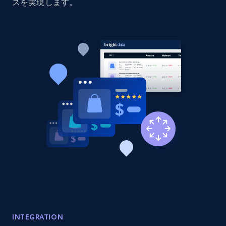
Sku, Product id, Product name, Manufacturer,
スを実現します。
and more.
2.1K+
353+
今すぐ始める
Home Depot US - Discovery products by
specific category URL
URL, Domain, Country code, Model number,
Sku, Product id, Product name, Manufacturer,
and more.
2.1K+
353+
今すぐ始める
Etsy
INTEGRATION