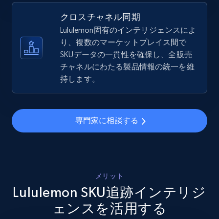
5.4K+
667+
今すぐ始める
クロスチャネル同期
Lululemon固有のインテリジェンスによ
り、複数のマーケットプレイス間で
SKUデータの一貫性を確保し、全販売
Amazon sellers info
チャネルにわたる製品情報の統一を維
Seller id, URL, Seller name, Description, Detailed
持します。
info, Stars, Feedbacks, Return policy, and more.
2.5K+
378+
今すぐ始める
専門家に相談する
eBay
URL, Product id, Title, Seller name, Seller rating,
メリット
Seller reviews, Breadcrumbs, Root category, and
Lululemon SKU追跡インテリジ
more.
ェンスを活用する