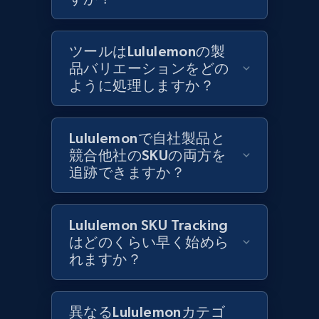
Best Buy products
ツールはLululemonの製
URL, Product id, Title, Images, Final price,
品バリエーションをどの
Currency, Discount, Initial price, and more.
ように処理しますか？
1.1K+
149+
今すぐ始める
Lululemonで自社製品と
競合他社のSKUの両方を
追跡できますか？
Best Buy products - Collect data on
products using specified keywords
Lululemon SKU Tracking
URL, Product id, Title, Images, Final price,
はどのくらい早く始めら
Currency, Discount, Initial price, and more.
れますか？
1.1K+
149+
今すぐ始める
異なるLululemonカテゴ