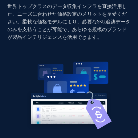
世界トップクラスのデータ収集インフラを直接活用し
Amazon products global dataset - Collect
た、ニーズに合わせた価格設定のメリットを享受くだ
Amazon products by seller URL
さい。柔軟な価格モデルにより、必要なSKU追跡データ
Title, Seller name, Brand, Description, Initial
のみを支払うことが可能で、あらゆる規模のブランド
price, Currency, Availability, Reviews count, and
が製品インテリジェンスを活用できます。
more.
2.1K+
375+
今すぐ始める
Amazon products global dataset - Collect
products from Brands URLs
Title, Seller name, Brand, Description, Initial
price, Currency, Availability, Reviews count, and
more.
2.1K+
375+
今すぐ始める