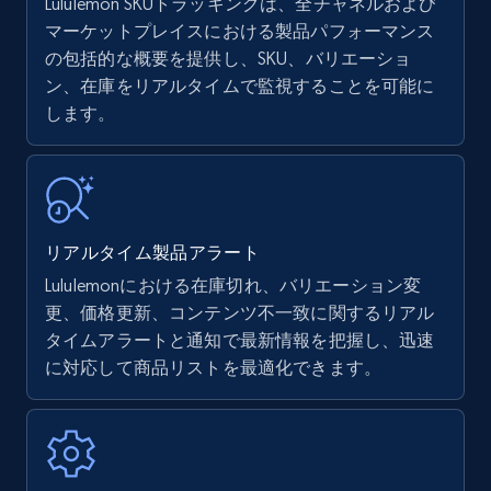
Lululemon SKUトラッキングは、全チャネルおよび
マーケットプレイスにおける製品パフォーマンス
の包括的な概要を提供し、SKU、バリエーショ
Amazon products - find products by using
ン、在庫をリアルタイムで監視することを可能に
upc numbers
します。
Title, Seller name, Brand, Description, Initial
price, Currency, Availability, Reviews count, and
more.
35.2K+
5.7K+
今すぐ始める
リアルタイム製品アラート
Lululemonにおける在庫切れ、バリエーション変
更、価格更新、コンテンツ不一致に関するリアル
Amazon Reviews
タイムアラートと通知で最新情報を把握し、迅速
に対応して商品リストを最適化できます。
URL, Product name, Product rating, Product
rating object, Product rating max, Rating,
Author name, Asin, and more.
7.4K+
870+
今すぐ始める