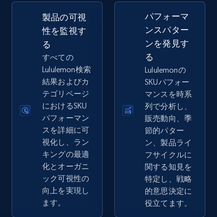
2.5K+
359+
今すぐ始める
パフォーマ
製品の可視
ンスパター
性を監視す
ンを発見す
る
eBay - Gather data on products using
る
すべての
specified keywords
Lululemon検索
Lululemonの
URL, Product id, Title, Seller name, Seller rating,
結果およびカ
SKUパフォー
Seller reviews, Breadcrumbs, Root category, and
テゴリページ
マンスを時系
more.
におけるSKU
列で分析し、
パフォーマン
販売動向、季
2.5K+
359+
今すぐ始める
スを詳細に可
節的パター
視化し、ラン
ン、製品ライ
キングの最適
フサイクルに
化とオーガニ
関する知見を
eBay - Collect products from shops on eBay
ック可視性の
特定し、戦略
URL, Product id, Title, Seller name, Seller rating,
向上を実現し
的意思決定に
Seller reviews, Breadcrumbs, Root category, and
ます。
役立てます。
more.