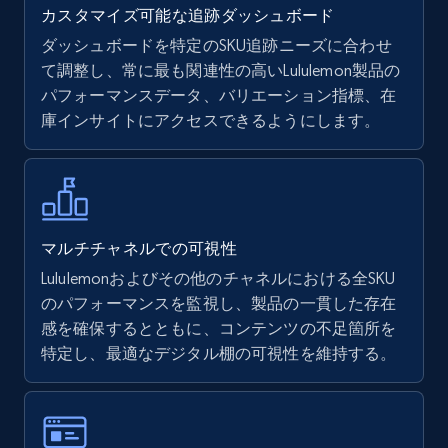
カスタマイズ可能な追跡ダッシュボード
ダッシュボードを特定のSKU追跡ニーズに合わせ
て調整し、常に最も関連性の高いLululemon製品の
Walmart - products
パフォーマンスデータ、バリエーション指標、在
URL, Final price, Sku, Currency, Gtin,
庫インサイトにアクセスできるようにします。
Specifications, Image urls, Top reviews, and
more.
5.6K+
875+
今すぐ始める
マルチチャネルでの可視性
Lululemonおよびその他のチャネルにおける全SKU
のパフォーマンスを監視し、製品の一貫した存在
Walmart - products - Find new products by
感を確保するとともに、コンテンツの不足箇所を
using specific category URL
特定し、最適なデジタル棚の可視性を維持する。
URL, Final price, Sku, Currency, Gtin,
Specifications, Image urls, Top reviews, and
more.