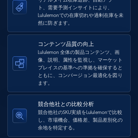
ト、需要予測インサイトにより、
5.4K+
667+
今すぐ始める
Lululemonでの在庫切れや過剰在庫を未
然に防ぎます。
TikTok Shop - Collect TikTok shop products
コンテンツ品質の向上
by keywords search
Lululemon 全体の製品コンテンツ、画
URL, Title, Available, Description, Currency, Initial
像、説明、属性を監視し、マーケット
price, Final price, Discount percent, and more.
プレイスの基準への準拠を確保すると
ともに、コンバージョン最適化を図り
5.4K+
667+
今すぐ始める
ます。
競合他社との比較分析
TikTok Shop - discover records by shop url
競合他社のSKU実績をLululemonで比較
し、市場機会、価格差、製品差別化の
URL, Title, Available, Description, Currency, Initial
余地を特定する。
price, Final price, Discount percent, and more.