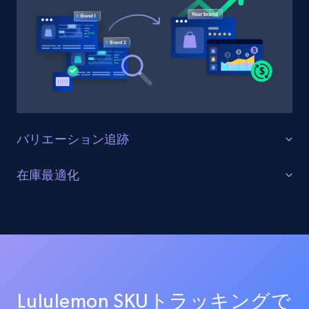
URL, Product id, Title, Product description,
Rating, Reviews count, Initial price, Discount,
and more.
1.3K+
175+
今すぐ始める
バリエーション追跡
Target - Gather data on products using
specified keywords
すべての製品バリエーションを監視する
在庫最適化
URL, Product id, Title, Product description,
Lululemon上の全商品バリエーション（サイズ、カラ
Rating, Reviews count, Initial price, Discount,
在庫レベルと供給状況を最適化する
ー、構成オプションを含む）を追跡します。バリエー
and more.
ションの一貫性を確保し、欠落バリエーションを特定
すべてのLululemonチャネルにおける在庫状況をリアル
し、商品品揃えを最適化します。
タイムで監視します。在庫切れ、在庫不足、在庫状況
1.3K+
175+
今すぐ始める
の変化に関するアラートを受け取り、サプライチェー
ンを最適化し売上を最大化します。
Lululemon SKUトラッキングで