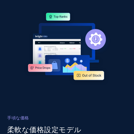
Collecting products by keyword search
Title, Seller name, Brand, Description, Initial
price, Currency, Availability, Reviews count, and
more.
2.1K+
375+
今すぐ始める
Amazon products global dataset - Collects
products by best sellers category URL
Title, Seller name, Brand, Description, Initial
price, Currency, Availability, Reviews count, and
more.
2.1K+
375+
今すぐ始める
手頃な価格
柔軟な価格設定モデル