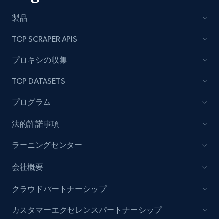
製品
TOP SCRAPER APIS
Lowes.com - Collect records by category
URL, Domain, Marketplace pn, Sku, Other pn,
プロキシの収集
Model number, Gtin ean pn, Product name, and
more.
TOP DATASETS
プログラム
991+
162+
今すぐ始める
法的許諾事項
ラーニングセンター
Lazada - Products
URL, Title, Rating, Reviews, Initial price, Final
会社概要
price, Currency, Stock, and more.
クラウドパートナーシップ
988+
160+
今すぐ始める
カスタマーエクセレンスパートナーシップ