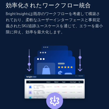
URL, Product id, Listing inventory id, Title, Rating,
効率化されたワークフロー統合
Reviews count shop, Reviews count item, Initial
price, and more.
Bright Insightsは既存のワークフローを考慮して構築さ
れており、柔軟なユーザーインターフェースと事前定
義されたSKU追跡ユースケースを通じて、エラーを最小
1.9K+
322+
今すぐ始める
限に抑え、効率を最大化します。
Etsy - Collect data on products using
specified keywords
URL, Product id, Listing inventory id, Title, Rating,
Reviews count shop, Reviews count item, Initial
price, and more.
1.9K+
322+
今すぐ始める