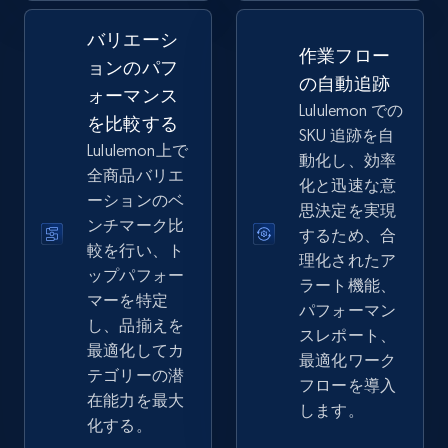
バリエーシ
2.5K+
359+
今すぐ始める
作業フロー
ョンのパフ
の自動追跡
ォーマンス
Lululemon での
を比較する
SKU 追跡を自
eBay - Collect records by category
Lululemon上で
動化し、効率
URL, Product id, Title, Seller name, Seller rating,
全商品バリエ
化と迅速な意
Seller reviews, Breadcrumbs, Root category, and
ーションのベ
思決定を実現
more.
ンチマーク比
するため、合
較を行い、ト
理化されたア
2.5K+
359+
今すぐ始める
ップパフォー
ラート機能、
マーを特定
パフォーマン
し、品揃えを
スレポート、
最適化してカ
最適化ワーク
Google Shopping
テゴリーの潜
フローを導入
URL, Product id, Title, Product description,
在能力を最大
します。
Rating, Reviews count, Images, Variations, and
化する。
more.