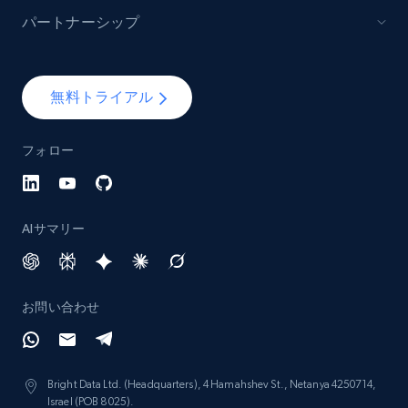
パートナーシップ
Lazada - Products - Discover products by
keyword
無料トライアル
URL, Title, Rating, Reviews, Initial price, Final
price, Currency, Stock, and more.
フォロー
988+
160+
今すぐ始める
AIサマリー
Lazada - Products - Discover products by
category URL or brand URL
お問い合わせ
URL, Title, Rating, Reviews, Initial price, Final
price, Currency, Stock, and more.
Bright Data Ltd. (Headquarters), 4 Hamahshev St., Netanya 4250714,
988+
160+
今すぐ始める
Israel (POB 8025).