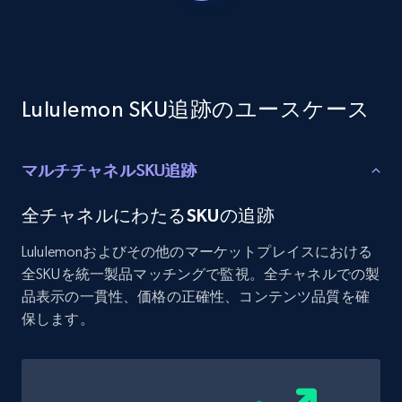
Etsy - Collects data from shop's URL
URL, Product id, Listing inventory id, Title, Rating,
Reviews count shop, Reviews count item, Initial
price, and more.
Lululemon SKU追跡のユースケース
1.9K+
322+
今すぐ始める
マルチチャネルSKU追跡
Amazon products search
全チャネルにわたるSKUの追跡
Asin, URL, Name, Sponsored, Initial price, Final
Lululemonおよびその他のマーケットプレイスにおける
price, Currency, Sold, and more.
全SKUを統一製品マッチングで監視。全チャネルでの製
品表示の一貫性、価格の正確性、コンテンツ品質を確
1.6K+
181+
今すぐ始める
保します。
Target