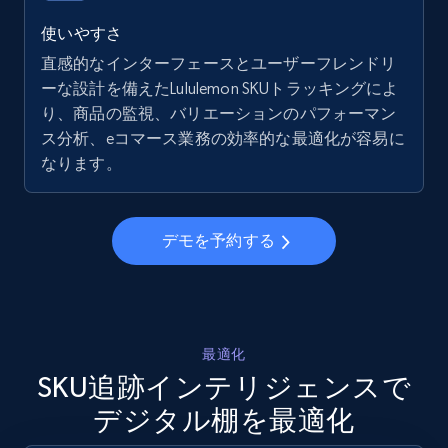
5.6K+
875+
今すぐ始める
使いやすさ
直感的なインターフェースとユーザーフレンドリ
ーな設計を備えたLululemon SKUトラッキングによ
り、商品の監視、バリエーションのパフォーマン
Walmart - products - Collects products by
ス分析、eコマース業務の効率的な最適化が容易に
specific keywords
なります。
URL, Final price, Sku, Currency, Gtin,
Specifications, Image urls, Top reviews, and
more.
デモを予約する
5.6K+
875+
今すぐ始める
最適化
Walmart - products - Discover products by
SKU追跡インテリジェンスで
using sku numbers
デジタル棚を最適化
URL, Final price, Sku, Currency, Gtin,
Specifications, Image urls, Top reviews, and