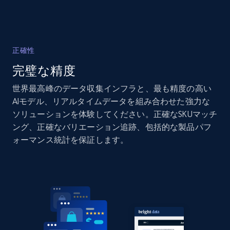
Home Depot US
正確性
URL, Domain, Country code, Model number,
完璧な精度
Sku, Product id, Product name, Manufacturer,
and more.
世界最高峰のデータ収集インフラと、最も精度の高い
AIモデル、リアルタイムデータを組み合わせた強力な
2.1K+
353+
今すぐ始める
ソリューションを体験してください。正確なSKUマッチ
ング、正確なバリエーション追跡、包括的な製品パフ
ォーマンス統計を保証します。
Home Depot US - Gather data on products
using specified keywords
URL, Domain, Country code, Model number,
Sku, Product id, Product name, Manufacturer,
and more.