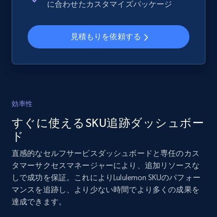
に合わせたカスタマイズパッケージ
more.
見積もりを依頼する
2.1K+
375+
今すぐ始める
Amazon products global dataset - Collects
products by specific category URL
効率性
Title, Seller name, Brand, Description, Initial
すぐに使えるSKU追跡ダッシュボー
price, Currency, Availability, Reviews count, and
more.
ド
直感的なセルフサービスダッシュボードと専任のカス
2.1K+
375+
今すぐ始める
タマーサクセスマネージャーにより、追加リソースな
しで成功を保証。これによりLululemon SKUのパフォー
マンスを追跡し、より少ない時間でより多くの成果を
達成できます。
Amazon products global dataset -