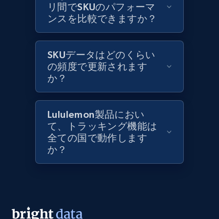
リ間でSKUのパフォーマ
ンスを比較できますか？
Lowes.com
URL, Domain, Marketplace pn, Sku, Other pn,
Model number, Gtin ean pn, Product name, and
SKUデータはどのくらい
more.
の頻度で更新されます
か？
991+
162+
今すぐ始める
Lululemon製品におい
て、トラッキング機能は
Lowes.com - Gather data on products using
全ての国で動作します
specified keywords
か？
URL, Domain, Marketplace pn, Sku, Other pn,
Model number, Gtin ean pn, Product name, and
more.
991+
162+
今すぐ始める