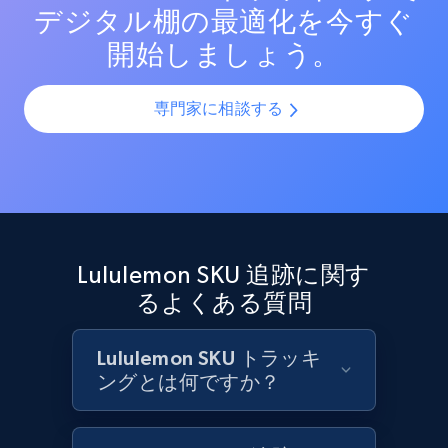
デジタル棚の最適化を今すぐ
Target - Discover products by category url
開始しましょう。
URL, Product id, Title, Product description,
Rating, Reviews count, Initial price, Discount,
and more.
専門家に相談する
1.3K+
175+
今すぐ始める
Target - Discover products by specified
Lululemon SKU 追跡に関す
UPC
るよくある質問
URL, Product id, Title, Product description,
Rating, Reviews count, Initial price, Discount,
and more.
Lululemon SKU トラッキ
ングとは何ですか？
1.3K+
175+
今すぐ始める