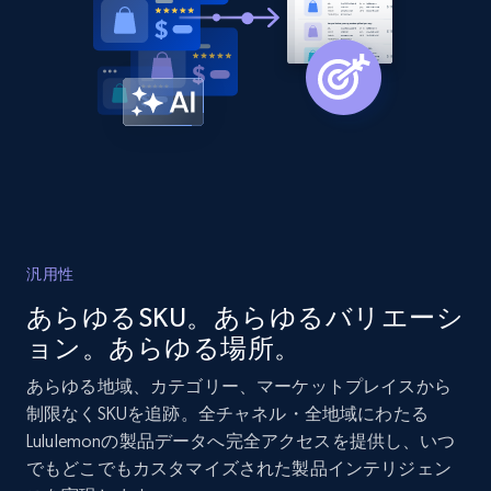
2.1K+
353+
今すぐ始める
Home Depot US - Discover products by
specified URL
URL, Domain, Country code, Model number,
Sku, Product id, Product name, Manufacturer,
and more.
汎用性
2.1K+
353+
今すぐ始める
あらゆるSKU。あらゆるバリエーシ
ョン。あらゆる場所。
あらゆる地域、カテゴリー、マーケットプレイスから
Home Depot US - Discover products by
制限なくSKUを追跡。全チャネル・全地域にわたる
specified UPC
Lululemonの製品データへ完全アクセスを提供し、いつ
でもどこでもカスタマイズされた製品インテリジェン
URL, Domain, Country code, Model number,