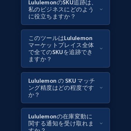
LululemonのSKU追跡は、
私のビジネスにどのよう
に役立ちますか？
Zara - Products
Category id, Product id, Product name, Price,
Currency, Colour code, Colour, Description, and
このツールはLululemon
more.
マーケットプレイス全体
で全てのSKUを追跡でき
1.2K+
208+
今すぐ始める
ますか？
Lululemon の SKU マッチ
Zara - Products - discovery by category url
ング精度はどの程度です
Category id, Product id, Product name, Price,
か？
Currency, Colour code, Colour, Description, and
more.
Lululemonの在庫変動に
1.2K+
208+
今すぐ始める
関する通知を受け取れま
すか？