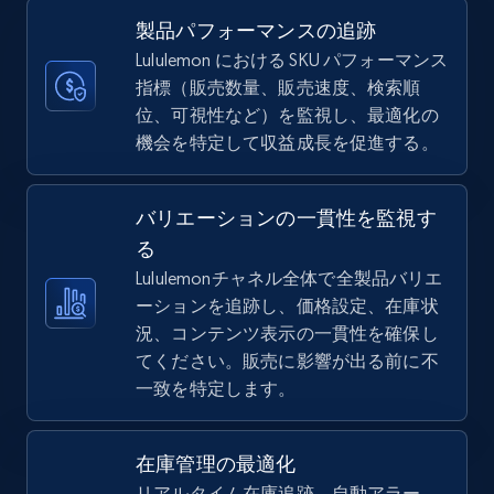
more.
製品パフォーマンスの追跡
Lululemon における SKU パフォーマンス
5.6K+
875+
今すぐ始める
指標（販売数量、販売速度、検索順
位、可視性など）を監視し、最適化の
機会を特定して収益成長を促進する。
TikTok Shop
バリエーションの一貫性を監視す
URL, Title, Available, Description, Currency, Initial
price, Final price, Discount percent, and more.
る
Lululemonチャネル全体で全製品バリエ
ーションを追跡し、価格設定、在庫状
5.4K+
667+
今すぐ始める
況、コンテンツ表示の一貫性を確保し
てください。販売に影響が出る前に不
一致を特定します。
TikTok Shop - category
URL, Title, Available, Description, Currency, Initial
在庫管理の最適化
price, Final price, Discount percent, and more.
リアルタイム在庫追跡、自動アラー