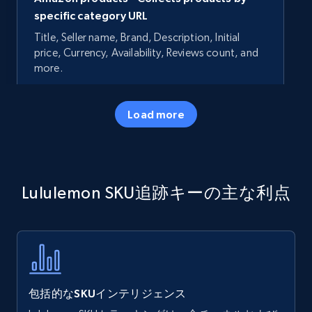
specific category URL
Title, Seller name, Brand, Description, Initial
price, Currency, Availability, Reviews count, and
more.
35.2K+
5.7K+
今すぐ始める
Load more
Amazon products - Collects products by
Lululemon SKU追跡キーの主な利点
specific keywords
Title, Seller name, Brand, Description, Initial
price, Currency, Availability, Reviews count, and
more.
35.2K+
5.7K+
今すぐ始める
包括的なSKUインテリジェンス