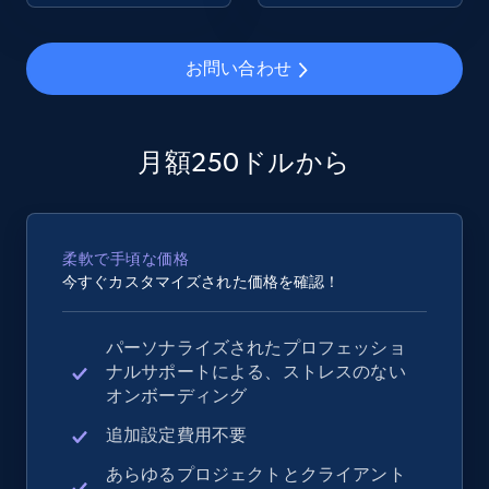
2.4K+
199+
今すぐ始める
お問い合わせ
Google Shopping - collects products from
月額250ドルから
web using keywords
URL, Product id, Title, Product description,
Rating, Reviews count, Images, Variations, and
柔軟で手頃な価格
more.
今すぐカスタマイズされた価格を確認！
2.4K+
199+
今すぐ始める
パーソナライズされたプロフェッショ
ナルサポートによる、ストレスのない
オンボーディング
Amazon products global dataset
追加設定費用不要
Title, Seller name, Brand, Description, Initial
あらゆるプロジェクトとクライアント
price, Currency, Availability, Reviews count, and