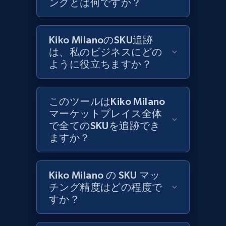
1.3K+
ングとは何ですか？
175+
今すぐ始める
Kiko MilanoのSKU追跡
Zara - Products
は、私のビジネスにどの
ように役立ちますか？
Category id, Product id, Product name, Price,
Currency, Colour code, Colour, Description, and
more.
このツールはKiko Milano
マーケットプレイス全体
1.2K+
208+
今すぐ始める
で全てのSKUを追跡でき
ますか？
Zara - Products - discovery by category url
Kiko Milano の SKU マッ
Category id, Product id, Product name, Price,
チング精度はどの程度で
Currency, Colour code, Colour, Description, and
すか？
more.