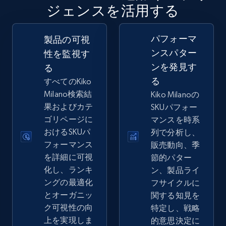
ジェンスを活用する
2.5K+
359+
今すぐ始める
パフォーマ
製品の可視
ンスパター
性を監視す
ンを発見す
る
eBay - Gather data on products using
る
すべてのKiko
specified keywords
Milano検索結
Kiko Milanoの
URL, Product id, Title, Seller name, Seller rating,
果およびカテ
SKUパフォー
Seller reviews, Breadcrumbs, Root category, and
ゴリページに
マンスを時系
more.
おけるSKUパ
列で分析し、
フォーマンス
販売動向、季
2.5K+
359+
今すぐ始める
を詳細に可視
節的パター
化し、ランキ
ン、製品ライ
ングの最適化
フサイクルに
とオーガニッ
関する知見を
eBay - Collect products from shops on eBay
ク可視性の向
特定し、戦略
URL, Product id, Title, Seller name, Seller rating,
上を実現しま
的意思決定に