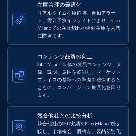
URL, Title, Available, Description, Currency, Initial
在庫管理の最適化
price, Final price, Discount percent, and more.
リアルタイム在庫追跡、自動アラー
ト、需要予測インサイトにより、Kiko
5.4K+
668+
今すぐ始める
Milanoでの在庫切れや過剰在庫を未然
に防ぎます。
TikTok Shop - Collect TikTok shop products
コンテンツ品質の向上
by keywords search
Kiko Milano 全体の製品コンテンツ、画
URL, Title, Available, Description, Currency, Initial
像、説明、属性を監視し、マーケット
price, Final price, Discount percent, and more.
プレイスの基準への準拠を確保すると
ともに、コンバージョン最適化を図り
5.4K+
668+
今すぐ始める
ます。
競合他社との比較分析
TikTok Shop - discover records by shop url
競合他社のSKU実績をKiko Milanoで比
較し、市場機会、価格差、製品差別化
URL, Title, Available, Description, Currency, Initial