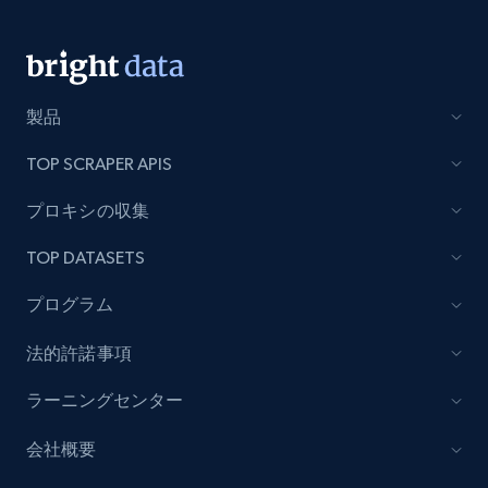
991+
162+
今すぐ始める
製品
Lowes.com - Collect records by category
TOP SCRAPER APIS
URL, Domain, Marketplace pn, Sku, Other pn,
Model number, Gtin ean pn, Product name, and
プロキシの収集
more.
TOP DATASETS
991+
162+
今すぐ始める
プログラム
法的許諾事項
Lazada - Products
ラーニングセンター
URL, Title, Rating, Reviews, Initial price, Final
price, Currency, Stock, and more.
会社概要