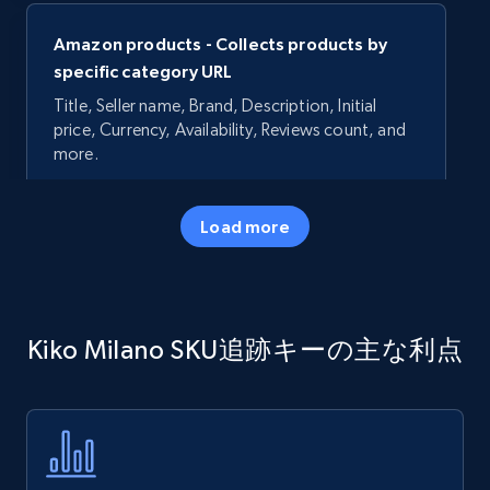
Amazon products - Collects products by
specific category URL
Title, Seller name, Brand, Description, Initial
price, Currency, Availability, Reviews count, and
more.
35.2K+
5.7K+
今すぐ始める
Load more
Amazon products - Collects products by
Kiko Milano SKU追跡キーの主な利点
specific keywords
Title, Seller name, Brand, Description, Initial
price, Currency, Availability, Reviews count, and
more.
35.2K+
5.7K+
今すぐ始める