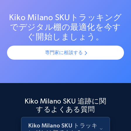
況の変化に関するアラートを受け取り、サプライチェ
ーンを最適化し売上を最大化します。
Kiko Milano SKUトラッキング
Target - Discover products by category url
でデジタル棚の最適化を今す
URL, Product id, Title, Product description,
ぐ開始しましょう。
Rating, Reviews count, Initial price, Discount,
and more.
専門家に相談する
1.3K+
175+
今すぐ始める
Target - Discover products by specified
UPC
Kiko Milano SKU 追跡に関
URL, Product id, Title, Product description,
するよくある質問
Rating, Reviews count, Initial price, Discount,
and more.
Kiko Milano SKU トラッキ