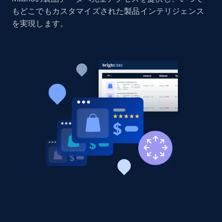
もどこでもカスタマイズされた製品インテリジェンス
Title, Seller name, Brand, Description, Initial
price, Currency, Availability, Reviews count, and
を実現します。
more.
2.1K+
375+
今すぐ始める
Amazon products global dataset - Collect
products from Brands URLs
Title, Seller name, Brand, Description, Initial
price, Currency, Availability, Reviews count, and
more.
2.1K+
375+
今すぐ始める