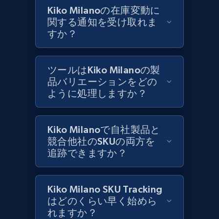
1.2K+
208+
今すぐ始める
Kiko Milanoの在庫変動に
関する通知を受け取れま
すか？
Best Buy products
URL, Product id, Title, Images, Final price,
ツールはKiko Milanoの製
Currency, Discount, Initial price, and more.
品バリエーションをどの
ように処理しますか？
1.1K+
149+
今すぐ始める
Kiko Milanoで自社製品と
競合他社のSKUの両方を
Best Buy products - Collect data on
追跡できますか？
products using specified keywords
URL, Product id, Title, Images, Final price,
Kiko Milano SKU Tracking
Currency, Discount, Initial price, and more.
はどのくらい早く始めら
れますか？
1.1K+
149+
今すぐ始める