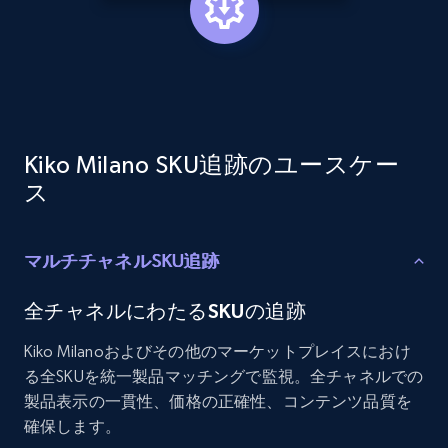
Etsy - Collects data from shop's URL
URL, Product id, Listing inventory id, Title, Rating,
Reviews count shop, Reviews count item, Initial
price, and more.
Kiko Milano SKU追跡のユースケー
1.9K+
322+
今すぐ始める
ス
マルチチャネルSKU追跡
Amazon products search
全チャネルにわたるSKUの追跡
Asin, URL, Name, Sponsored, Initial price, Final
price, Currency, Sold, and more.
Kiko Milanoおよびその他のマーケットプレイスにおけ
る全SKUを統一製品マッチングで監視。全チャネルでの
1.6K+
181+
今すぐ始める
製品表示の一貫性、価格の正確性、コンテンツ品質を
確保します。