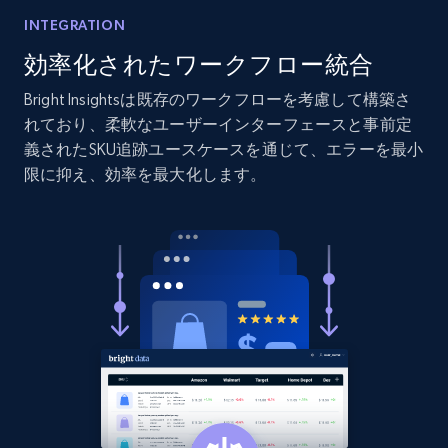
Etsy
INTEGRATION
URL, Product id, Listing inventory id, Title, Rating,
効率化されたワークフロー統合
Reviews count shop, Reviews count item, Initial
price, and more.
Bright Insightsは既存のワークフローを考慮して構築さ
れており、柔軟なユーザーインターフェースと事前定
義されたSKU追跡ユースケースを通じて、エラーを最小
1.9K+
322+
今すぐ始める
限に抑え、効率を最大化します。
Etsy - Collect data on products using
specified keywords
URL, Product id, Listing inventory id, Title, Rating,
Reviews count shop, Reviews count item, Initial
price, and more.
1.9K+
322+
今すぐ始める