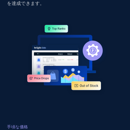
を達成できます。
Home Depot US - Discover products by
specified URL
URL, Domain, Country code, Model number,
Sku, Product id, Product name, Manufacturer,
and more.
2.1K+
355+
今すぐ始める
Home Depot US - Discover products by
specified UPC
URL, Domain, Country code, Model number,
Sku, Product id, Product name, Manufacturer,
and more.
2.1K+
355+
今すぐ始める
手頃な価格