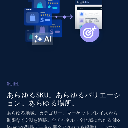
more.
2.1K+
375+
今すぐ始める
Amazon products global dataset - Collects
products by best sellers category URL
Title, Seller name, Brand, Description, Initial
price, Currency, Availability, Reviews count, and
more.
汎用性
2.1K+
375+
今すぐ始める
あらゆるSKU。あらゆるバリエーシ
ョン。あらゆる場所。
あらゆる地域、カテゴリー、マーケットプレイスから
Amazon products global dataset - Collect
制限なくSKUを追跡。全チャネル・全地域にわたるKiko
Amazon products by seller URL
Milanoの製品データへ完全アクセスを提供し、いつで