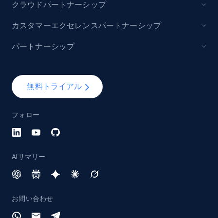
クラウドパートナーシップ
988+
160+
今すぐ始める
カスタマーエクセレンスパートナーシップ
パートナーシップ
Lazada - Products - Discover products by
keyword
URL, Title, Rating, Reviews, Initial price, Final
無料トライアル
price, Currency, Stock, and more.
フォロー
988+
160+
今すぐ始める
AIサマリー
Lazada - Products - Discover products by
category URL or brand URL
URL, Title, Rating, Reviews, Initial price, Final
お問い合わせ
price, Currency, Stock, and more.