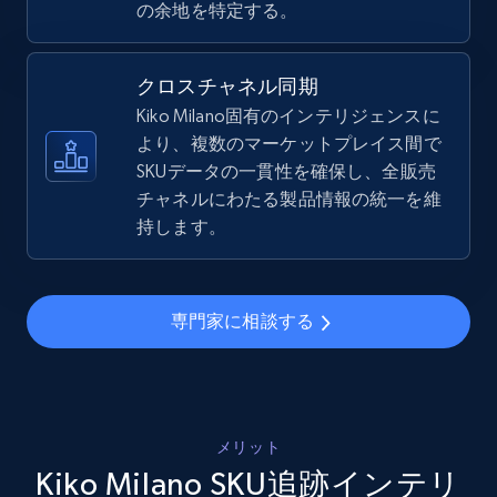
の余地を特定する。
price, Final price, Discount percent, and more.
5.4K+
668+
今すぐ始める
クロスチャネル同期
Kiko Milano固有のインテリジェンスに
より、複数のマーケットプレイス間で
SKUデータの一貫性を確保し、全販売
Amazon sellers info
チャネルにわたる製品情報の統一を維
Seller id, URL, Seller name, Description, Detailed
持します。
info, Stars, Feedbacks, Return policy, and more.
2.5K+
378+
今すぐ始める
専門家に相談する
eBay
URL, Product id, Title, Seller name, Seller rating,
メリット
Seller reviews, Breadcrumbs, Root category, and
Kiko Milano SKU追跡インテリ
more.