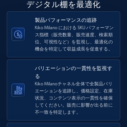
デジタル棚を最適化
URL, Final price, Sku, Currency, Gtin,
Specifications, Image urls, Top reviews, and
more.
製品パフォーマンスの追跡
Kiko Milano における SKU パフォーマン
5.6K+
875+
今すぐ始める
ス指標（販売数量、販売速度、検索順
位、可視性など）を監視し、最適化の
機会を特定して収益成長を促進する。
TikTok Shop
バリエーションの一貫性を監視す
URL, Title, Available, Description, Currency, Initial
price, Final price, Discount percent, and more.
る
Kiko Milanoチャネル全体で全製品バリ
エーションを追跡し、価格設定、在庫
5.4K+
668+
今すぐ始める
状況、コンテンツ表示の一貫性を確保
してください。販売に影響が出る前に
不一致を特定します。
TikTok Shop - category