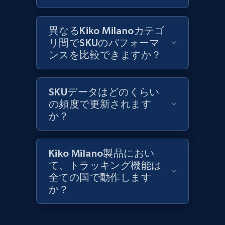
異なるKiko Milanoカテゴ
リ間でSKUのパフォーマ
Lowes.com
ンスを比較できますか？
URL, Domain, Marketplace pn, Sku, Other pn,
Model number, Gtin ean pn, Product name, and
more.
SKUデータはどのくらい
の頻度で更新されます
991+
162+
今すぐ始める
か？
Kiko Milano製品におい
Lowes.com - Gather data on products using
て、トラッキング機能は
specified keywords
全ての国で動作します
URL, Domain, Marketplace pn, Sku, Other pn,
か？
Model number, Gtin ean pn, Product name, and
more.