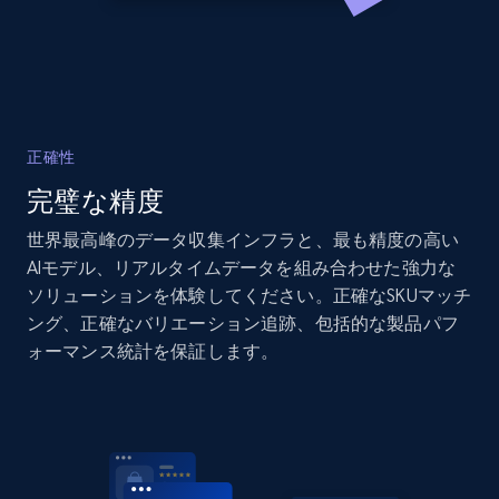
2.1K+
375+
今すぐ始める
Amazon products global dataset - Collects
products by specific category URL
正確性
Title, Seller name, Brand, Description, Initial
完璧な精度
price, Currency, Availability, Reviews count, and
more.
世界最高峰のデータ収集インフラと、最も精度の高い
AIモデル、リアルタイムデータを組み合わせた強力な
2.1K+
375+
今すぐ始める
ソリューションを体験してください。正確なSKUマッチ
ング、正確なバリエーション追跡、包括的な製品パフ
ォーマンス統計を保証します。
Amazon products global dataset -
Collecting products by keyword search
Title, Seller name, Brand, Description, Initial
price, Currency, Availability, Reviews count, and