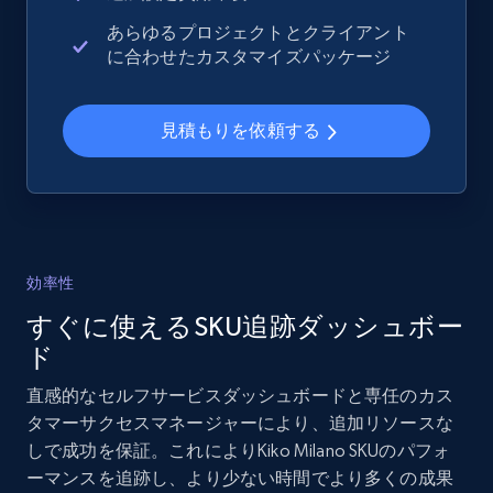
URL, Domain, Country code, Model number,
あらゆるプロジェクトとクライアント
Sku, Product id, Product name, Manufacturer,
に合わせたカスタマイズパッケージ
and more.
見積もりを依頼する
2.1K+
355+
今すぐ始める
Home Depot US - Gather data on products
using specified keywords
効率性
URL, Domain, Country code, Model number,
すぐに使えるSKU追跡ダッシュボー
Sku, Product id, Product name, Manufacturer,
and more.
ド
直感的なセルフサービスダッシュボードと専任のカス
2.1K+
355+
今すぐ始める
タマーサクセスマネージャーにより、追加リソースな
しで成功を保証。これによりKiko Milano SKUのパフォ
ーマンスを追跡し、より少ない時間でより多くの成果