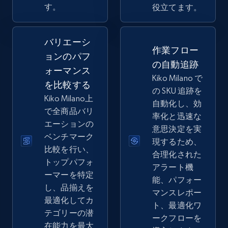
Seller reviews, Breadcrumbs, Root category, and
す。
役立てます。
more.
バリエーシ
2.5K+
359+
今すぐ始める
作業フロー
ョンのパフ
の自動追跡
ォーマンス
Kiko Milano で
を比較する
の SKU 追跡を
eBay - Collect records by category
Kiko Milano上
自動化し、効
URL, Product id, Title, Seller name, Seller rating,
で全商品バリ
率化と迅速な
Seller reviews, Breadcrumbs, Root category, and
エーションの
意思決定を実
more.
ベンチマーク
現するため、
比較を行い、
合理化された
2.5K+
359+
今すぐ始める
トップパフォ
アラート機
ーマーを特定
能、パフォー
し、品揃えを
マンスレポー
最適化してカ
ト、最適化ワ
Google Shopping
テゴリーの潜
ークフローを
URL, Product id, Title, Product description,
在能力を最大