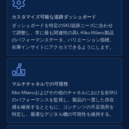
7.4K+
870+
今すぐ始める
カスタマイズ可能な追跡ダッシュボード
ダッシュボードを特定のSKU追跡ニーズに合わせ
て調整し、常に最も関連性の高いKiko Milano製品
Walmart - products
のパフォーマンスデータ、バリエーション指標、
URL, Final price, Sku, Currency, Gtin,
在庫インサイトにアクセスできるようにします。
Specifications, Image urls, Top reviews, and
more.
5.6K+
875+
今すぐ始める
マルチチャネルでの可視性
Kiko Milanoおよびその他のチャネルにおける全SKU
のパフォーマンスを監視し、製品の一貫した存在
Walmart - products - Find new products by
感を確保するとともに、コンテンツの不足箇所を
using specific category URL
特定し、最適なデジタル棚の可視性を維持する。
URL, Final price, Sku, Currency, Gtin,
Specifications, Image urls, Top reviews, and