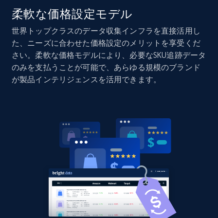
柔軟な価格設定モデル
世界トップクラスのデータ収集インフラを直接活用し
Home Depot US - Discovery products by
た、ニーズに合わせた価格設定のメリットを享受くだ
specific category URL
さい。柔軟な価格モデルにより、必要なSKU追跡データ
URL, Domain, Country code, Model number,
のみを支払うことが可能で、あらゆる規模のブランド
Sku, Product id, Product name, Manufacturer,
が製品インテリジェンスを活用できます。
and more.
2.1K+
355+
今すぐ始める
Amazon products global dataset
Title, Seller name, Brand, Description, Initial
price, Currency, Availability, Reviews count, and
more.