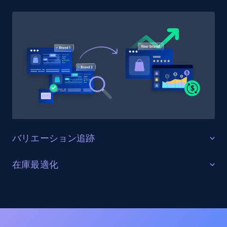
Target
URL, Product id, Title, Product description,
Rating, Reviews count, Initial price, Discount,
and more.
1.3K+
175+
今すぐ始める
Target - Gather data on products using
バリエーション追跡
specified keywords
URL, Product id, Title, Product description,
すべての製品バリエーションを監視する
在庫最適化
Rating, Reviews count, Initial price, Discount,
Kiko Milano上の全商品バリエーション（サイズ、カラ
and more.
在庫レベルと供給状況を最適化する
ー、構成オプションを含む）を追跡します。バリエー
ションの一貫性を確保し、欠落バリエーションを特定
すべてのKiko Milanoチャネルにおける在庫状況をリア
1.3K+
175+
今すぐ始める
し、商品品揃えを最適化します。
ルタイムで監視します。在庫切れ、在庫不足、在庫状