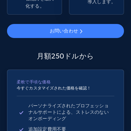
導入します。
Rating, Reviews count, Images, Variations, and
化する。
more.
2.4K+
199+
今すぐ始める
お問い合わせ
Google Shopping - collects products from
月額250ドルから
web using keywords
URL, Product id, Title, Product description,
Rating, Reviews count, Images, Variations, and
柔軟で手頃な価格
more.
今すぐカスタマイズされた価格を確認！
2.4K+
199+
今すぐ始める
パーソナライズされたプロフェッショ
ナルサポートによる、ストレスのない
オンボーディング
Home Depot US
追加設定費用不要