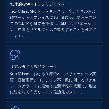
包括的なSKUインテリジェンス
Kiko Milano SKUトラッキングは、全チャネルおよ
びマーケットプレイスにおける製品パフォーマン
スの包括的な概要を提供し、SKU、バリエーショ
Amazon products - find products by using
ン、在庫をリアルタイムで監視することを可能に
upc numbers
します。
Title, Seller name, Brand, Description, Initial
price, Currency, Availability, Reviews count, and
more.
35.2K+
5.7K+
今すぐ始める
リアルタイム製品アラート
Kiko Milanoにおける在庫切れ、バリエーション変
更、価格更新、コンテンツ不一致に関するリアル
Amazon Reviews
タイムアラートと通知で最新情報を把握し、迅速
に対応して商品リストを最適化できます。
URL, Product name, Product rating, Product
rating object, Product rating max, Rating,
Author name, Asin, and more.