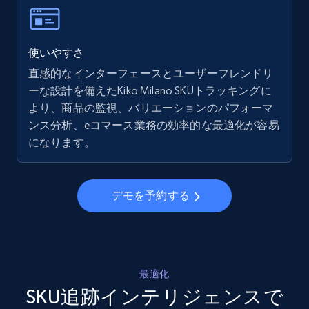
more.
5.6K+
875+
今すぐ始める
使いやすさ
直感的なインターフェースとユーザーフレンドリ
ーな設計を備えたKiko Milano SKUトラッキングに
より、商品の監視、バリエーションのパフォーマ
Walmart - products - Collects products by
ンス分析、eコマース業務の効率的な最適化が容易
specific keywords
になります。
URL, Final price, Sku, Currency, Gtin,
Specifications, Image urls, Top reviews, and
more.
デモを予約する
5.6K+
875+
今すぐ始める
最適化
Walmart - products - Discover products by
SKU追跡インテリジェンスで
using sku numbers