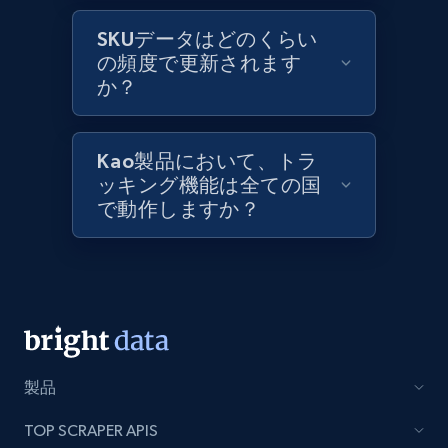
SKUデータはどのくらい
Lazada - Products
の頻度で更新されます
URL, Title, Rating, Reviews, Initial price, Final
か？
price, Currency, Stock, and more.
992+
165+
今すぐ始める
Kao製品において、トラ
ッキング機能は全ての国
で動作しますか？
Lazada - Products - Discover products by
keyword
URL, Title, Rating, Reviews, Initial price, Final
price, Currency, Stock, and more.
製品
992+
165+
今すぐ始める
TOP SCRAPER APIS