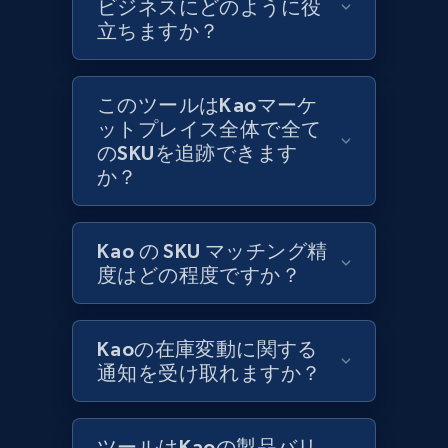
ビジネスにどのように役
立ちますか？
Zara - Products
Category id, Product id, Product name, Price,
このツールはKaoマーケ
Currency, Colour code, Colour, Description, and
ットプレイス全体で全て
more.
のSKUを追跡できます
か？
1.2K+
208+
今すぐ始める
Kao の SKU マッチング精
度はどの程度ですか？
Zara - Products - discovery by category url
Category id, Product id, Product name, Price,
Currency, Colour code, Colour, Description, and
Kaoの在庫変動に関する
more.
通知を受け取れますか？
1.2K+
208+
今すぐ始める
ツールはKaoの製品バリ