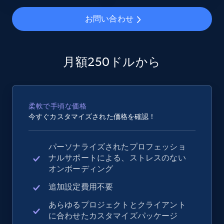
お問い合わせ
2.4K+
202+
今すぐ始める
月額250ドルから
Google Shopping - collects products from
web using keywords
URL, Product id, Title, Product description,
柔軟で手頃な価格
Rating, Reviews count, Images, Variations, and
今すぐカスタマイズされた価格を確認！
more.
パーソナライズされたプロフェッショ
2.4K+
202+
今すぐ始める
ナルサポートによる、ストレスのない
オンボーディング
追加設定費用不要
Home Depot US
あらゆるプロジェクトとクライアント
URL, Domain, Country code, Model number,
に合わせたカスタマイズパッケージ
Sku, Product id, Product name, Manufacturer,