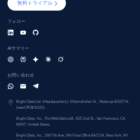
無料トライアル
Lazada - Products - Discover products by
フォロー
brand URL
URL, Title, Rating, Reviews, Initial price, Final
price, Currency, Stock, and more.
AIサマリー
992+
165+
今すぐ始める
お問い合わせ
Lowes.com
URL, Domain, Marketplace pn, Sku, Other pn,
Bright Data Ltd. (Headquarters), 4 Hamahshev St., Netanya 4250714,
Model number, Gtin ean pn, Product name, and
Israel (POB 8025).
more.
Bright Data, Inc., The Web Data Loft, 625 2nd St., San Francisco, CA
94107, United States.
992+
162+
今すぐ始める
Bright Data, Inc., 500 7th Ave, 9th Floor Office 9A1234, New York, NY