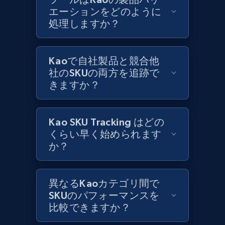
エーションをどのように
処理しますか？
Best Buy products
URL, Product id, Title, Images, Final price,
Currency, Discount, Initial price, and more.
Kaoで自社製品と競合他
社のSKUの両方を追跡で
きますか？
1.1K+
149+
今すぐ始める
Kao SKU Tracking はどの
くらい早く始められます
Best Buy products - Collect data on
か？
products using specified keywords
URL, Product id, Title, Images, Final price,
Currency, Discount, Initial price, and more.
異なるKaoカテゴリ間で
SKUのパフォーマンスを
1.1K+
149+
今すぐ始める
比較できますか？