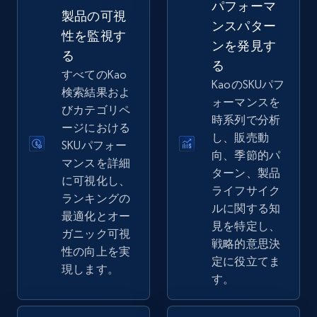
パフォーマ
2.5K+
359+
今すぐ始める
製品の可視
ンスパター
性を監視す
ンを発見す
る
る
eBay - Gather data on products using
すべてのKao
KaoのSKUパフ
specified keywords
検索結果およ
ォーマンスを
びカテゴリペ
URL, Product id, Title, Seller name, Seller rating,
時系列で分析
ージにおける
Seller reviews, Breadcrumbs, Root category, and
し、販売動
more.
SKUパフォー
向、季節的パ
マンスを詳細
ターン、製品
に可視化し、
2.5K+
359+
今すぐ始める
ライフサイク
ランキングの
ルに関する知
最適化とオー
見を特定し、
ガニック可視
戦略的意思決
性の向上を実
eBay - Collect products from shops on eBay
定に役立てま
現します。
URL, Product id, Title, Seller name, Seller rating,
す。
Seller reviews, Breadcrumbs, Root category, and
more.