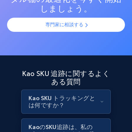
しましょう。
Target - Discover products by category url
URL, Product id, Title, Product description,
Rating, Reviews count, Initial price, Discount,
専門家に相談する
and more.
1.3K+
176+
今すぐ始める
Kao SKU 追跡に関するよく
Target - Discover products by specified
ある質問
UPC
URL, Product id, Title, Product description,
Rating, Reviews count, Initial price, Discount,
Kao SKU トラッキングと
and more.
は何ですか？
1.3K+
176+
今すぐ始める
KaoのSKU追跡は、私の