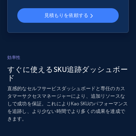
and more.
見積もりを依頼する
2.1K+
355+
今すぐ始める
Home Depot US - Gather data on products
効率性
using specified keywords
すぐに使えるSKU追跡ダッシュボー
URL, Domain, Country code, Model number,
Sku, Product id, Product name, Manufacturer,
ド
and more.
直感的なセルフサービスダッシュボードと専任のカス
タマーサクセスマネージャーにより、追加リソースな
2.1K+
355+
今すぐ始める
しで成功を保証。これによりKao SKUのパフォーマンス
を追跡し、より少ない時間でより多くの成果を達成で
きます。
Home Depot US - Discover products by