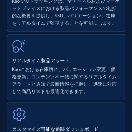
Kao SKUトラッキングは、全チャネルおよびマーケ
ットプレイスにおける製品パフォーマンスの包括
的な概要を提供し、SKU、バリエーション、在庫
Amazon products - find products by using
をリアルタイムで監視することを可能にします。
upc numbers
Title, Seller name, Brand, Description, Initial
price, Currency, Availability, Reviews count, and
more.
リアルタイム製品アラート
35.3K+
5.7K+
今すぐ始める
Kaoにおける在庫切れ、バリエーション変更、価
格更新、コンテンツ不一致に関するリアルタイム
アラートと通知で最新情報を把握し、迅速に対応
Amazon Reviews
して商品リストを最適化できます。
URL, Product name, Product rating, Product
rating object, Product rating max, Rating,
Author name, Asin, and more.
7.4K+
872+
今すぐ始める
カスタマイズ可能な追跡ダッシュボード