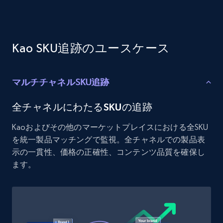
Etsy - Collects data from shop's URL
URL, Product id, Listing inventory id, Title, Rating,
Reviews count shop, Reviews count item, Initial
price, and more.
Kao SKU追跡のユースケース
1.9K+
323+
今すぐ始める
マルチチャネルSKU追跡
全チャネルにわたるSKUの追跡
Amazon products search
Kaoおよびその他のマーケットプレイスにおける全SKU
Asin, URL, Name, Sponsored, Initial price, Final
を統一製品マッチングで監視。全チャネルでの製品表
price, Currency, Sold, and more.
示の一貫性、価格の正確性、コンテンツ品質を確保し
ます。
1.6K+
181+
今すぐ始める
Target