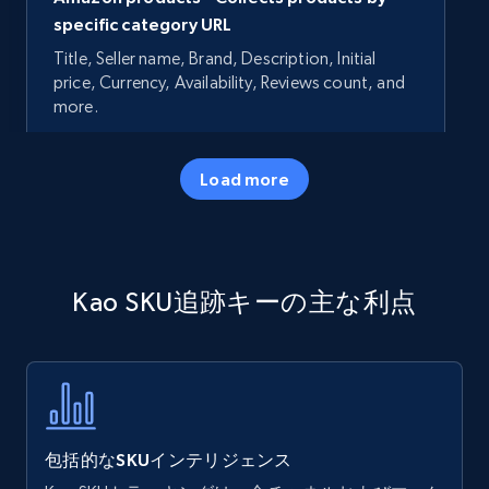
specific category URL
Title, Seller name, Brand, Description, Initial
price, Currency, Availability, Reviews count, and
more.
35.3K+
5.7K+
今すぐ始める
Load more
Amazon products - Collects products by
Kao SKU追跡キーの主な利点
specific keywords
Title, Seller name, Brand, Description, Initial
price, Currency, Availability, Reviews count, and
more.
35.3K+
5.7K+
今すぐ始める
包括的なSKUインテリジェンス