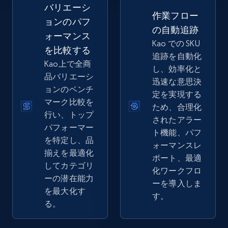
バリエーシ
作業フロー
2.5K+
359+
今すぐ始める
ョンのパフ
の自動追跡
ォーマンス
Kao での SKU
を比較する
追跡を自動化
Kao上で全商
し、効率化と
eBay - Collect records by category
品バリエーシ
迅速な意思決
URL, Product id, Title, Seller name, Seller rating,
ョンのベンチ
定を実現する
Seller reviews, Breadcrumbs, Root category, and
マーク比較を
ため、合理化
more.
行い、トップ
されたアラー
パフォーマー
ト機能、パフ
2.5K+
359+
今すぐ始める
を特定し、品
ォーマンスレ
揃えを最適化
ポート、最適
してカテゴリ
化ワークフロ
ーの潜在能力
ーを導入しま
Google Shopping
を最大化す
す。
URL, Product id, Title, Product description,
る。
Rating, Reviews count, Images, Variations, and
more.