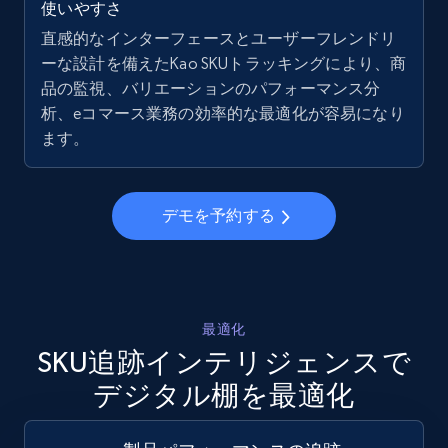
使いやすさ
5.6K+
878+
今すぐ始める
直感的なインターフェースとユーザーフレンドリ
ーな設計を備えたKao SKUトラッキングにより、商
品の監視、バリエーションのパフォーマンス分
析、eコマース業務の効率的な最適化が容易になり
Walmart - products - Collects products by
ます。
specific keywords
URL, Final price, Sku, Currency, Gtin,
Specifications, Image urls, Top reviews, and
more.
デモを予約する
5.6K+
878+
今すぐ始める
最適化
SKU追跡インテリジェンスで
Walmart - products - Discover products by
デジタル棚を最適化
using sku numbers
URL, Final price, Sku, Currency, Gtin,
Specifications, Image urls, Top reviews, and