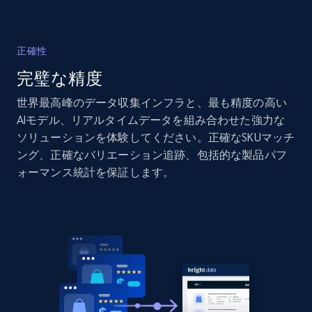
Amazon products global dataset - Collects
正確性
products by specific category URL
完璧な精度
Title, Seller name, Brand, Description, Initial
price, Currency, Availability, Reviews count, and
世界最高峰のデータ収集インフラと、最も精度の高い
more.
AIモデル、リアルタイムデータを組み合わせた強力な
ソリューションを体験してください。正確なSKUマッチ
2.1K+
375+
今すぐ始める
ング、正確なバリエーション追跡、包括的な製品パフ
ォーマンス統計を保証します。
Amazon products global dataset -
Collecting products by keyword search
Title, Seller name, Brand, Description, Initial
price, Currency, Availability, Reviews count, and
more.