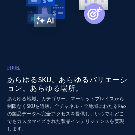
2.1K+
375+
今すぐ始める
Amazon products global dataset - Collects
products by best sellers category URL
Title, Seller name, Brand, Description, Initial
price, Currency, Availability, Reviews count, and
more.
汎用性
あらゆるSKU。あらゆるバリエーシ
2.1K+
375+
今すぐ始める
ョン。あらゆる場所。
あらゆる地域、カテゴリー、マーケットプレイスから
制限なくSKUを追跡。全チャネル・全地域にわたるKao
Amazon products global dataset - Collect
の製品データへ完全アクセスを提供し、いつでもどこ
Amazon products by seller URL
でもカスタマイズされた製品インテリジェンスを実現
します。
Title, Seller name, Brand, Description, Initial