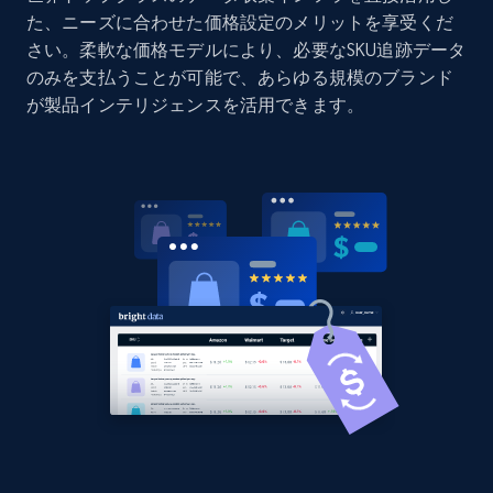
た、ニーズに合わせた価格設定のメリットを享受くだ
Home Depot US - Discovery products by
さい。柔軟な価格モデルにより、必要なSKU追跡データ
specific category URL
のみを支払うことが可能で、あらゆる規模のブランド
URL, Domain, Country code, Model number,
が製品インテリジェンスを活用できます。
Sku, Product id, Product name, Manufacturer,
and more.
2.1K+
355+
今すぐ始める
Amazon products global dataset
Title, Seller name, Brand, Description, Initial
price, Currency, Availability, Reviews count, and
more.
2.1K+
375+
今すぐ始める