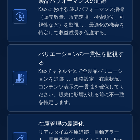
製品パフォーマンスの追跡
more.
Kao における SKU パフォーマンス指標
（販売数量、販売速度、検索順位、可
5.6K+
878+
今すぐ始める
視性など）を監視し、最適化の機会を
特定して収益成長を促進する。
TikTok Shop
バリエーションの一貫性を監視す
る
URL, Title, Available, Description, Currency, Initial
price, Final price, Discount percent, and more.
Kaoチャネル全体で全製品バリエーシ
ョンを追跡し、価格設定、在庫状況、
コンテンツ表示の一貫性を確保してく
5.4K+
668+
今すぐ始める
ださい。販売に影響が出る前に不一致
を特定します。
TikTok Shop - category
在庫管理の最適化
URL, Title, Available, Description, Currency, Initial
リアルタイム在庫追跡、自動アラー
price, Final price, Discount percent, and more.
ト、需要予測インサイトにより、Kao