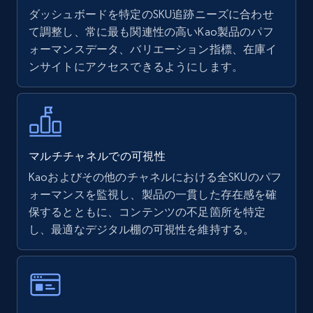
ダッシュボードを特定のSKU追跡ニーズに合わせ
て調整し、常に最も関連性の高いKao製品のパフ
ォーマンスデータ、バリエーション指標、在庫イ
Walmart - products
ンサイトにアクセスできるようにします。
URL, Final price, Sku, Currency, Gtin,
Specifications, Image urls, Top reviews, and
more.
5.6K+
878+
今すぐ始める
マルチチャネルでの可視性
Kaoおよびその他のチャネルにおける全SKUのパフ
ォーマンスを監視し、製品の一貫した存在感を確
保するとともに、コンテンツの不足箇所を特定
Walmart - products - Find new products by
し、最適なデジタル棚の可視性を維持する。
using specific category URL
URL, Final price, Sku, Currency, Gtin,
Specifications, Image urls, Top reviews, and
more.