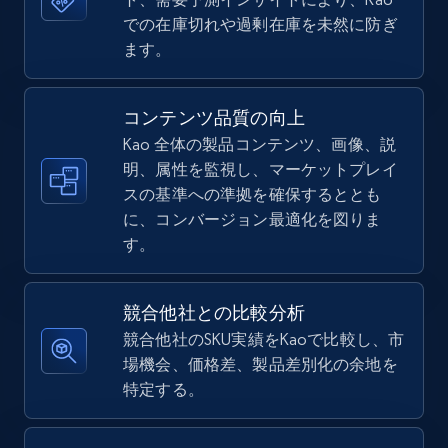
での在庫切れや過剰在庫を未然に防ぎ
5.4K+
668+
今すぐ始める
ます。
コンテンツ品質の向上
TikTok Shop - Collect TikTok shop products
Kao 全体の製品コンテンツ、画像、説
by keywords search
明、属性を監視し、マーケットプレイ
URL, Title, Available, Description, Currency, Initial
スの基準への準拠を確保するととも
price, Final price, Discount percent, and more.
に、コンバージョン最適化を図りま
す。
5.4K+
668+
今すぐ始める
競合他社との比較分析
競合他社のSKU実績をKaoで比較し、市
TikTok Shop - discover records by shop url
場機会、価格差、製品差別化の余地を
特定する。
URL, Title, Available, Description, Currency, Initial
price, Final price, Discount percent, and more.