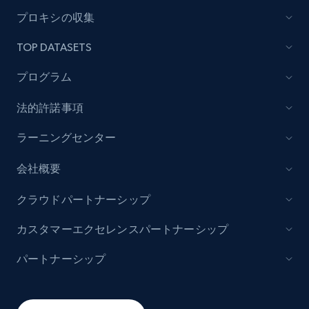
プロキシの収集
Lazada - Products - Discover products by
category URL or brand URL
TOP DATASETS
URL, Title, Rating, Reviews, Initial price, Final
プログラム
price, Currency, Stock, and more.
法的許諾事項
992+
165+
今すぐ始める
ラーニングセンター
会社概要
Lazada - Products - Discover products by
クラウドパートナーシップ
seller URL
URL, Title, Rating, Reviews, Initial price, Final
カスタマーエクセレンスパートナーシップ
price, Currency, Stock, and more.
パートナーシップ
992+
165+
今すぐ始める