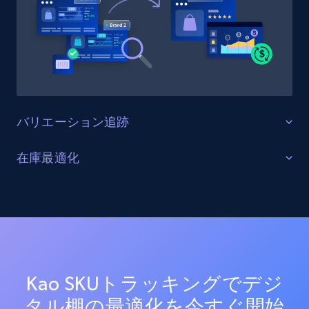
URL, Product id, Title, Product description,
Rating, Reviews count, Initial price, Discount,
and more.
1.3K+
176+
今すぐ始める
バリエーション追跡
Target - Gather data on products using
すべての製品バリエーションを監視する
在庫最適化
specified keywords
Kao上の全商品バリエーション（サイズ、カラー、構成
在庫レベルと供給状況を最適化する
URL, Product id, Title, Product description,
オプションを含む）を追跡します。バリエーションの
Rating, Reviews count, Initial price, Discount,
一貫性を確保し、欠落バリエーションを特定し、商品
すべてのKaoチャネルにおける在庫状況をリアルタイム
and more.
品揃えを最適化します。
で監視します。在庫切れ、在庫不足、在庫状況の変化
に関するアラートを受け取り、サプライチェーンを最
1.3K+
176+
今すぐ始める
適化し売上を最大化します。
Kao SKUトラッキングでデジ
タル棚の最適化を今すぐ開始