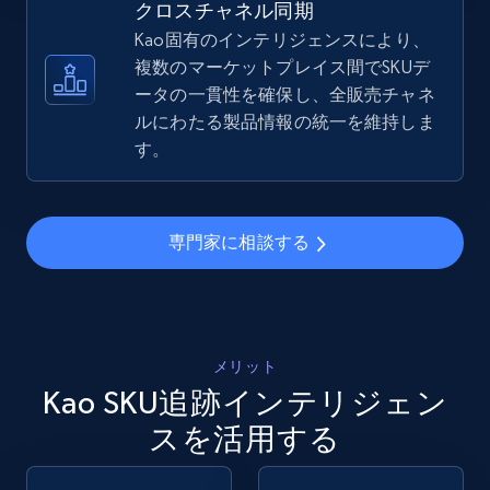
クロスチャネル同期
5.4K+
668+
今すぐ始める
Kao固有のインテリジェンスにより、
複数のマーケットプレイス間でSKUデ
ータの一貫性を確保し、全販売チャネ
ルにわたる製品情報の統一を維持しま
Amazon sellers info
す。
Seller id, URL, Seller name, Description, Detailed
info, Stars, Feedbacks, Return policy, and more.
専門家に相談する
2.5K+
378+
今すぐ始める
eBay
メリット
URL, Product id, Title, Seller name, Seller rating,
Kao SKU追跡インテリジェン
Seller reviews, Breadcrumbs, Root category, and
スを活用する
more.