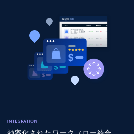
price, Currency, Availability, Reviews count, and
more.
2.1K+
375+
今すぐ始める
Amazon products global dataset - Collect
products from Brands URLs
Title, Seller name, Brand, Description, Initial
price, Currency, Availability, Reviews count, and
more.
2.1K+
375+
今すぐ始める
INTEGRATION
Etsy
効率化されたワークフロー統合