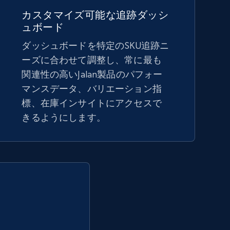
5.4K+
667+
今すぐ始める
カスタマイズ可能な追跡ダッシ
ュボード
ダッシュボードを特定のSKU追跡ニ
Amazon sellers info
ーズに合わせて調整し、常に最も
Seller id, URL, Seller name, Description, Detailed
関連性の高いJalan製品のパフォー
info, Stars, Feedbacks, Return policy, and more.
マンスデータ、バリエーション指
標、在庫インサイトにアクセスで
きるようにします。
2.5K+
378+
今すぐ始める
eBay - Collect products from shops on
eBay
URL, Product id, Title, Seller name, Seller rating,
Seller reviews, Breadcrumbs, Root category, and