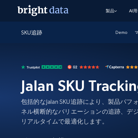
製品
AI
SKU追跡
ウェブアクセスAPI
マルチモーダルトレーニング
WEBアクセスAPI
Demo
ツール
Web Unlocker API
動画と音声データ
Web Unlocker API
から始まる
$1/1k req
1つのAPIでブロックとCAPTCHAを解
より多くのデータで、より少ない障
FREE TIER
ーニング
統合
Discover API
FREE
から始まる
クロールAPI
ビデオフィード – VLA対応済み
$1/1k req
Always live web discovery for agents
ブラウザ拡張機能
ヒューマノイドロボットのポリシー
Jalan SKU Tracki
めの継続的かつターゲットを絞った
SERP API
SERP API
から始まる
画を取得
ネットワークステータス
$1/1k req
オンデマンドですばやく容易に検索
FREE TIER
ンをスクレイピング
データパッケージ
グーグル
ビング
ダックダックゴ
から始まる
Scraping Browser
あらゆる業界向けのLLM対応データセ
包括的なJalan SKU追跡により、製品パ
$5/GB
ヤンデックス
入手
ネル横断的なバリエーションの追跡、デ
Scraping Browser
組み込みのブロック解除とホスティ
リアルタイムで最適化します。
プロキシサービス
よるスクレイピングブラウザの設定
住宅用プロキシ