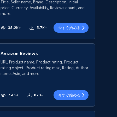
Title, Seller name, Brand, Description, Initial
price, Currency, Availability, Reviews count, and
more.
35.2K+
5.7K+
今すぐ始める
Amazon Reviews
URL, Product name, Product rating, Product
rating object, Product rating max, Rating, Author
name, Asin, and more.
7.4K+
870+
今すぐ始める