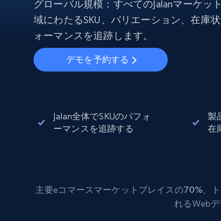
から始まる
グローバル規模：すべてのJalanマーケ
$5
$2.5/G
50% OFF
域にわたるSKU、バリエーション、在庫
プロキシサービス
から始まる
ISPプロキシ
ォーマンスを追跡します。
$1.3/IP
住宅用プロキシ
50% OFF
デモを予約する
400M+ 実際のピアデバイスからのグ
バルIP
データセンタープロキシ
効率的なデータ抽出を実現する高速
性の高いプロキシ
Jalan全体でSKUのパフォ
製
ーマンスを追跡する
在
主要eコマース
マーケットプレイスの70%
、ト
れるWeb