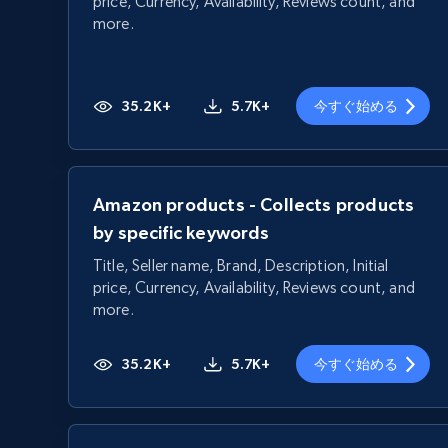
price, Currency, Availability, Reviews count, and
more.
35.2K+
5.7K+
今すぐ始める
Amazon products - Collects products
by specific keywords
Title, Seller name, Brand, Description, Initial
price, Currency, Availability, Reviews count, and
more.
35.2K+
5.7K+
今すぐ始める