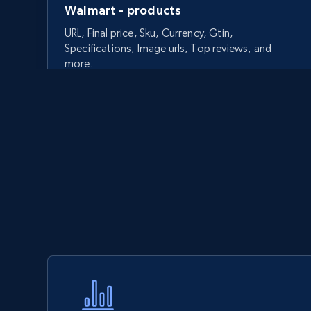
Walmart - products
URL, Final price, Sku, Currency, Gtin,
Specifications, Image urls, Top reviews, and
more.
5.6K+
875+
今すぐ始める
Walmart - products - Discover
products by using sku numbers
URL, Final price, Sku, Currency, Gtin,
Specifications, Image urls, Top reviews, and
more.