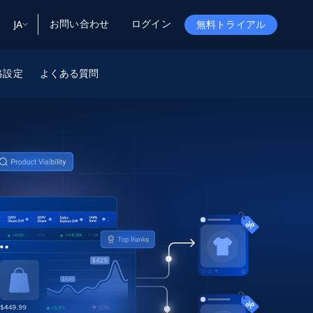
お問い合わせ
ログイン
JA
無料トライアル
ータ
ータと洞察
格設定
ソース
よくある質問
会社情報
Startup Program
Retail Intelligence
から始まる
NEW
リテールインサイト
$2000/mo
リアルタイムのECインサイトとAI搭載レコ
メンデーションを提供
パートナープログラム
Demo Agents
Managed Data
から始まる
マネージドデータサービス
$1500/mo
Acquisition
トラストセンター
カスタマイズされたエンタープライズグレ
Integrations
ードのデータ収集
SDK Bright
Deep Lookup
BETA
ウェブデータで複雑検索
Bright Initiative