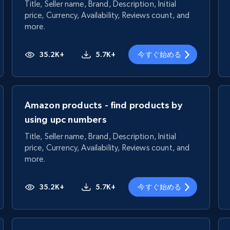
Title, Seller name, Brand, Description, Initial
price, Currency, Availability, Reviews count, and
more.
35.2K+
5.7K+
今すぐ始める
Amazon products - find products by
using upc numbers
Title, Seller name, Brand, Description, Initial
price, Currency, Availability, Reviews count, and
more.
35.2K+
5.7K+
今すぐ始める