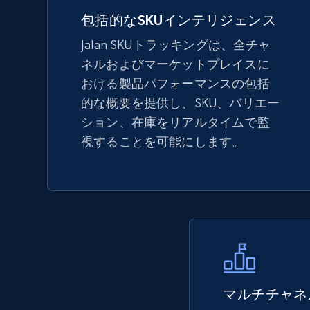
5.6K+
875+
今すぐ始める
包括的なSKUインテリジェンス
Jalan SKUトラッキングは、全チャ
ネルおよびマーケットプレイスに
TikTok Shop - Collect TikTok shop
おける製品パフォーマンスの包括
products by keywords search
的な概要を提供し、SKU、バリエー
URL, Title, Available, Description, Currency, Initial
ション、在庫をリアルタイムで監
price, Final price, Discount percent, and more.
視することを可能にします。
5.4K+
667+
今すぐ始める
eBay
URL, Product id, Title, Seller name, Seller rating,
Seller reviews, Breadcrumbs, Root category, and
more.
マルチチャネ