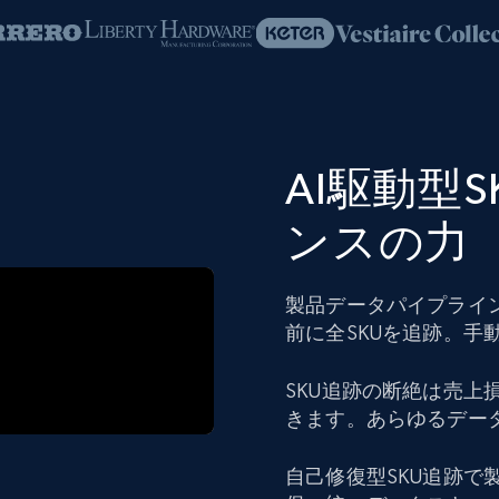
AI駆動型
ンスの力
製品データパイプライ
前に全SKUを追跡。手
SKU追跡の断絶は売
きます。あらゆるデー
自己修復型SKU追跡