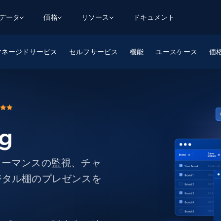
用データ
価格
リソース
ドキュメント
マネージドサービス
AGENTIC WEB EXECUTION
データフィード
データ
セルフサービス
機能
ユースケース
デ
デ
価
リ
学習ハブ
検索と抽出
スクレーパー
スクレイパーAPI
から始まる
$1
$0.75/1k rec
決
壁でトレ
AIアプリがWebを検索・クロールできるよう
600以上のウェブサイトからリアルタイム
FREE TIER
にする
データを取得
ブログ
Scraper Studio
リンクトイン
eコマース
から始まる
エージェントブラウザ
$1/1k req
ソーシャルメディア
チャットGPT
ケーススタディ
FREE TIER
学習のた
エージェントがウェブサイトを閲覧し、行動
AIスクレイパースタジオ
ng
ウェブ動
できるようにする
から始まる
どのサイトもデータパイプラインに変換
データセットマーケットプレイス
オンラインセミナー
エンジ
$250/100K rec
ブライトデータMCP
FREE
データセットマーケットプレイス
ウェブを解き放つオールインワンツールキッ
から始まる
プロキシロケーション
Data Firehose
ットを
ト
フォーマンスの監視、チャ
事前収集された600以上のドメインからの
$0.2/1k HTML
データ
ジタル棚のプレゼンスを
リンクトイン
eコマース
マスタークラス
ングに
ソーシャルメディア
不動産
Data Firehose
ビデオ
Real-time web data, delivered as it’s
collected
から始まる