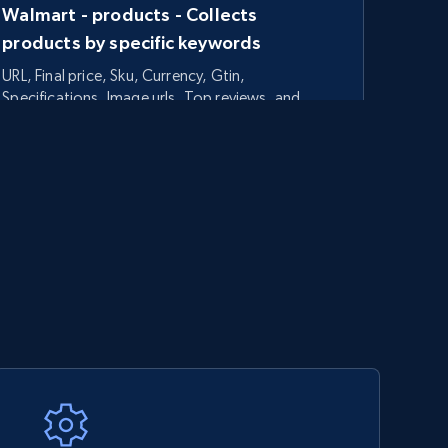
Walmart - products - Collects
products by specific keywords
URL, Final price, Sku, Currency, Gtin,
Specifications, Image urls, Top reviews, and
more.
5.6K+
875+
今すぐ始める
TikTok Shop - category
URL, Title, Available, Description, Currency, Initial
price, Final price, Discount percent, and more.