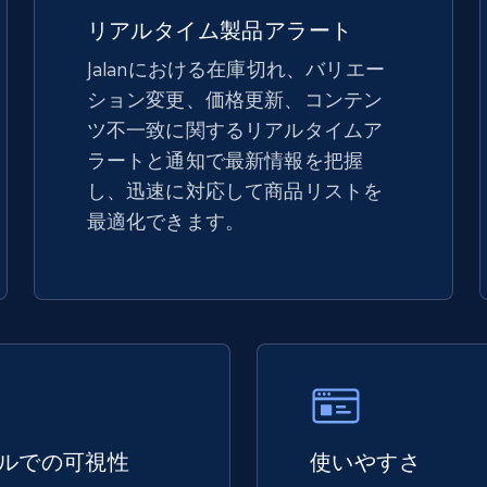
5.4K+
667+
今すぐ始める
リアルタイム製品アラート
Jalanにおける在庫切れ、バリエー
ション変更、価格更新、コンテン
TikTok Shop - discover records by shop
ツ不一致に関するリアルタイムア
url
ラートと通知で最新情報を把握
URL, Title, Available, Description, Currency, Initial
し、迅速に対応して商品リストを
price, Final price, Discount percent, and more.
最適化できます。
5.4K+
667+
今すぐ始める
eBay - Gather data on products using
specified keywords
URL, Product id, Title, Seller name, Seller rating,
ルでの可視性
使いやすさ
Seller reviews, Breadcrumbs, Root category, and