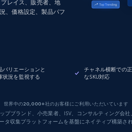
ットプレイス、販売者、地
データセンタープロキシ
$0.9/IP
B
状況、価格設定、製品パフ
ISPプロキシ
ロー
70万以上の完全準拠の静的住宅用プロキシ
で信頼
品バリエーションと
チャネル横断での
庫状況を監視する
なSKU対応
世界中の20,000+社のお客様にご利用いただいています
ップブランド、小売業者、ISV、コンサルティング会
データ収集プラットフォームを基盤にネイティブ構築さ