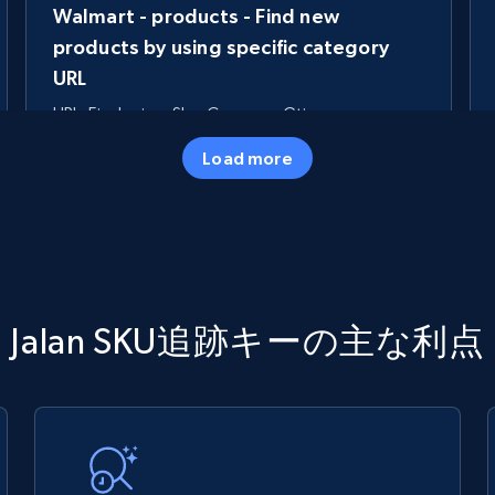
Walmart - products - Find new
products by using specific category
URL
URL, Final price, Sku, Currency, Gtin,
Specifications, Image urls, Top reviews, and
Load more
more.
5.6K+
875+
今すぐ始める
TikTok Shop
Jalan SKU追跡キーの主な利点
URL, Title, Available, Description, Currency, Initial
price, Final price, Discount percent, and more.