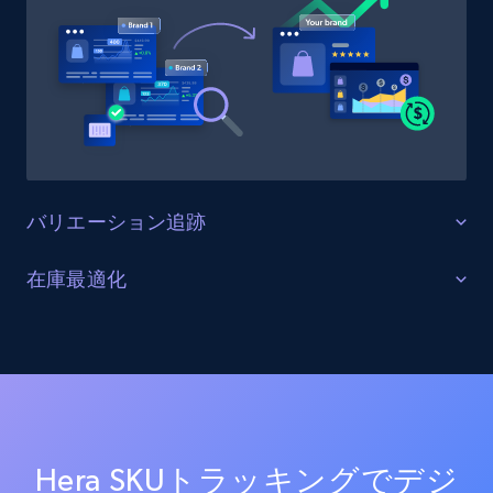
URL, Product id, Title, Product description,
Rating, Reviews count, Initial price, Discount,
and more.
1.3K+
176+
今すぐ始める
バリエーション追跡
Target - Gather data on products using
specified keywords
すべての製品バリエーションを監視する
在庫最適化
URL, Product id, Title, Product description,
Hera上の全商品バリエーション（サイズ、カラー、構
Rating, Reviews count, Initial price, Discount,
在庫レベルと供給状況を最適化する
成オプションを含む）を追跡します。バリエーション
and more.
の一貫性を確保し、欠落バリエーションを特定し、商
すべてのHeraチャネルにおける在庫状況をリアルタイ
品品揃えを最適化します。
ムで監視します。在庫切れ、在庫不足、在庫状況の変
1.3K+
176+
今すぐ始める
化に関するアラートを受け取り、サプライチェーンを
最適化し売上を最大化します。
Hera SKUトラッキングでデジ