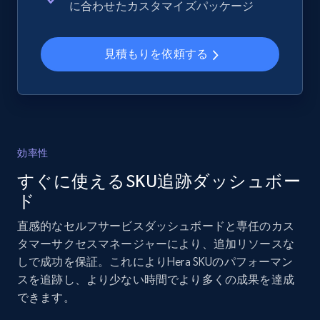
に合わせたカスタマイズパッケージ
and more.
見積もりを依頼する
2.1K+
355+
今すぐ始める
Home Depot US - Gather data on products
using specified keywords
効率性
URL, Domain, Country code, Model number,
すぐに使えるSKU追跡ダッシュボー
Sku, Product id, Product name, Manufacturer,
and more.
ド
直感的なセルフサービスダッシュボードと専任のカス
2.1K+
355+
今すぐ始める
タマーサクセスマネージャーにより、追加リソースな
しで成功を保証。これによりHera SKUのパフォーマン
スを追跡し、より少ない時間でより多くの成果を達成
できます。
Home Depot US - Discover products by