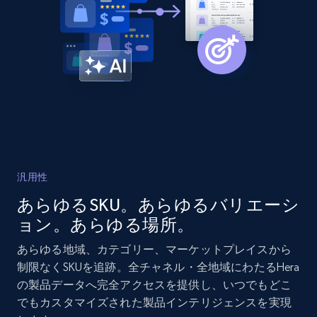
2.1K+
375+
今すぐ始める
Amazon products global dataset - Collects
products by best sellers category URL
Title, Seller name, Brand, Description, Initial
price, Currency, Availability, Reviews count, and
more.
汎用性
2.1K+
375+
今すぐ始める
あらゆるSKU。あらゆるバリエーシ
ョン。あらゆる場所。
あらゆる地域、カテゴリー、マーケットプレイスから
Amazon products global dataset - Collect
制限なくSKUを追跡。全チャネル・全地域にわたるHera
Amazon products by seller URL
の製品データへ完全アクセスを提供し、いつでもどこ
でもカスタマイズされた製品インテリジェンスを実現
Title, Seller name, Brand, Description, Initial