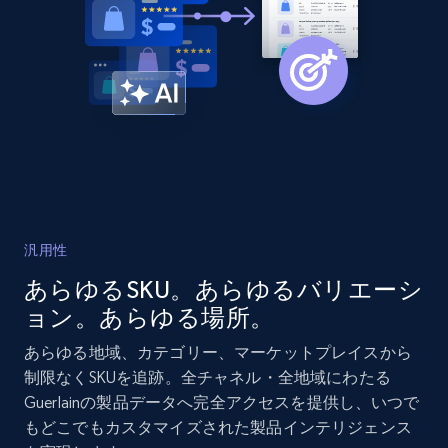
2.1K+
375+
今すぐ始める
Amazon products global dataset - Collects
products by best sellers category URL
Title, Seller name, Brand, Description, Initial
price, Currency, Availability, Reviews count, and
more.
汎用性
2.1K+
375+
今すぐ始める
あらゆるSKU。あらゆるバリエーシ
ョン。あらゆる場所。
あらゆる地域、カテゴリー、マーケットプレイスから
Amazon products global dataset - Collect
制限なくSKUを追跡。全チャネル・全地域にわたる
Amazon products by seller URL
Guerlainの製品データへ完全アクセスを提供し、いつで
もどこでもカスタマイズされた製品インテリジェンス
Title, Seller name, Brand, Description, Initial