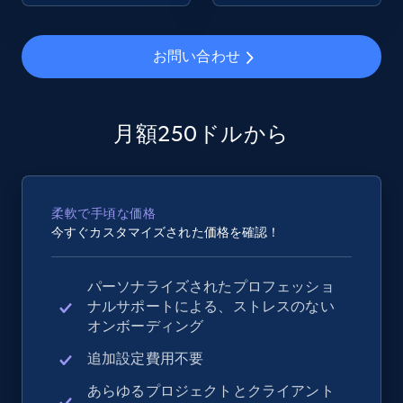
2.4K+
200+
今すぐ始める
お問い合わせ
Google Shopping - collects products from
月額250ドルから
web using keywords
URL, Product id, Title, Product description,
Rating, Reviews count, Images, Variations, and
柔軟で手頃な価格
more.
今すぐカスタマイズされた価格を確認！
2.4K+
200+
今すぐ始める
パーソナライズされたプロフェッショ
ナルサポートによる、ストレスのない
オンボーディング
Home Depot US
追加設定費用不要
URL, Domain, Country code, Model number,
あらゆるプロジェクトとクライアント
Sku, Product id, Product name, Manufacturer,