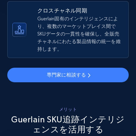
5.4K+
668+
今すぐ始める
クロスチャネル同期
Guerlain固有のインテリジェンスによ
り、複数のマーケットプレイス間で
SKUデータの一貫性を確保し、全販売
Amazon sellers info
チャネルにわたる製品情報の統一を維
Seller id, URL, Seller name, Description, Detailed
持します。
info, Stars, Feedbacks, Return policy, and more.
2.5K+
378+
今すぐ始める
専門家に相談する
eBay
URL, Product id, Title, Seller name, Seller rating,
メリット
Seller reviews, Breadcrumbs, Root category, and
Guerlain SKU追跡インテリジ
more.
ェンスを活用する