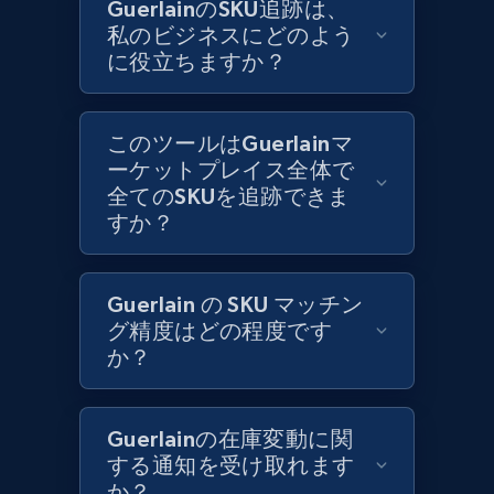
GuerlainのSKU追跡は、
私のビジネスにどのよう
に役立ちますか？
Zara - Products
Category id, Product id, Product name, Price,
Currency, Colour code, Colour, Description, and
このツールはGuerlainマ
more.
ーケットプレイス全体で
全てのSKUを追跡できま
1.2K+
208+
今すぐ始める
すか？
Guerlain の SKU マッチン
Zara - Products - discovery by category url
グ精度はどの程度です
Category id, Product id, Product name, Price,
か？
Currency, Colour code, Colour, Description, and
more.
Guerlainの在庫変動に関
1.2K+
208+
今すぐ始める
する通知を受け取れます
か？