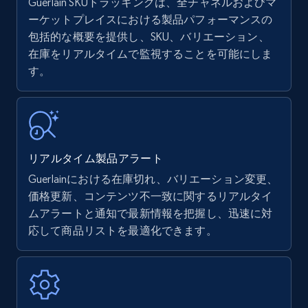
Guerlain SKUトラッキングは、全チャネルおよびマ
ーケットプレイスにおける製品パフォーマンスの
包括的な概要を提供し、SKU、バリエーション、
Amazon products - find products by using
在庫をリアルタイムで監視することを可能にしま
upc numbers
す。
Title, Seller name, Brand, Description, Initial
price, Currency, Availability, Reviews count, and
more.
35.3K+
5.7K+
今すぐ始める
リアルタイム製品アラート
Guerlainにおける在庫切れ、バリエーション変更、
価格更新、コンテンツ不一致に関するリアルタイ
Amazon Reviews
ムアラートと通知で最新情報を把握し、迅速に対
応して商品リストを最適化できます。
URL, Product name, Product rating, Product
rating object, Product rating max, Rating,
Author name, Asin, and more.
7.4K+
870+
今すぐ始める