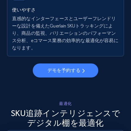
5.6K+
875+
今すぐ始める
使いやすさ
直感的なインターフェースとユーザーフレンドリ
ーな設計を備えたGuerlain SKUトラッキングによ
り、商品の監視、バリエーションのパフォーマン
Walmart - products - Collects products by
ス分析、eコマース業務の効率的な最適化が容易に
specific keywords
なります。
URL, Final price, Sku, Currency, Gtin,
Specifications, Image urls, Top reviews, and
more.
デモを予約する
5.6K+
875+
今すぐ始める
最適化
Walmart - products - Discover products by
SKU追跡インテリジェンスで
using sku numbers
デジタル棚を最適化
URL, Final price, Sku, Currency, Gtin,
Specifications, Image urls, Top reviews, and