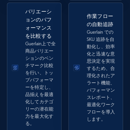
バリエーシ
2.5K+
359+
今すぐ始める
作業フロー
ョンのパフ
の自動追跡
ォーマンス
Guerlain での
を比較する
SKU 追跡を自
eBay - Collect records by category
Guerlain上で全
動化し、効率
URL, Product id, Title, Seller name, Seller rating,
商品バリエー
化と迅速な意
Seller reviews, Breadcrumbs, Root category, and
ションのベン
思決定を実現
more.
チマーク比較
するため、合
を行い、トッ
理化されたア
2.5K+
359+
今すぐ始める
プパフォーマ
ラート機能、
ーを特定し、
パフォーマン
品揃えを最適
スレポート、
化してカテゴ
最適化ワーク
Google Shopping
リーの潜在能
フローを導入
URL, Product id, Title, Product description,
力を最大化す
します。
Rating, Reviews count, Images, Variations, and
る。
more.