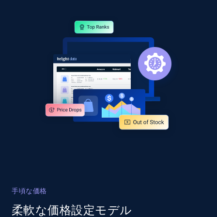
specified URL
URL, Domain, Country code, Model number,
Sku, Product id, Product name, Manufacturer,
and more.
2.1K+
355+
今すぐ始める
Home Depot US - Discover products by
specified UPC
URL, Domain, Country code, Model number,
Sku, Product id, Product name, Manufacturer,
and more.
2.1K+
355+
今すぐ始める
手頃な価格
柔軟な価格設定モデル