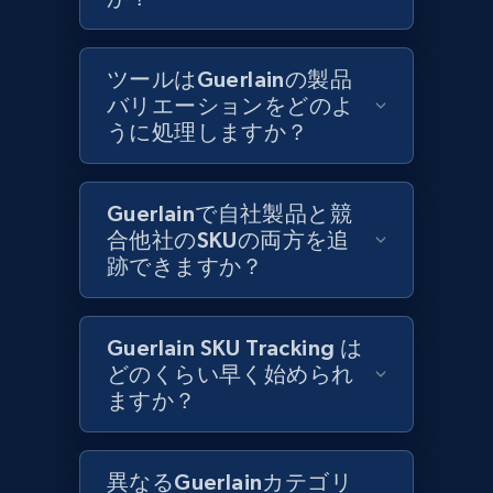
Best Buy products
ツールはGuerlainの製品
URL, Product id, Title, Images, Final price,
バリエーションをどのよ
Currency, Discount, Initial price, and more.
うに処理しますか？
1.1K+
149+
今すぐ始める
Guerlainで自社製品と競
合他社のSKUの両方を追
跡できますか？
Best Buy products - Collect data on
products using specified keywords
Guerlain SKU Tracking は
URL, Product id, Title, Images, Final price,
どのくらい早く始められ
Currency, Discount, Initial price, and more.
ますか？
1.1K+
149+
今すぐ始める
異なるGuerlainカテゴリ