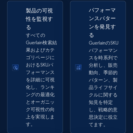
2.5K+
359+
今すぐ始める
パフォーマ
製品の可視
ンスパター
性を監視す
ンを発見す
る
eBay - Gather data on products using
る
すべての
specified keywords
Guerlain検索結
GuerlainのSKU
URL, Product id, Title, Seller name, Seller rating,
果およびカテ
パフォーマン
Seller reviews, Breadcrumbs, Root category, and
ゴリページに
スを時系列で
more.
おけるSKUパ
分析し、販売
フォーマンス
動向、季節的
2.5K+
359+
今すぐ始める
を詳細に可視
パターン、製
化し、ランキ
品ライフサイ
ングの最適化
クルに関する
とオーガニッ
知見を特定
eBay - Collect products from shops on eBay
ク可視性の向
し、戦略的意
URL, Product id, Title, Seller name, Seller rating,
上を実現しま
思決定に役立
Seller reviews, Breadcrumbs, Root category, and
す。
てます。
more.