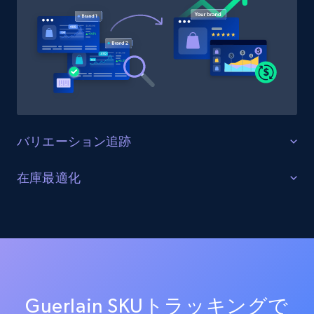
URL, Product id, Title, Product description,
Rating, Reviews count, Initial price, Discount,
and more.
1.3K+
175+
今すぐ始める
バリエーション追跡
Target - Gather data on products using
specified keywords
すべての製品バリエーションを監視する
在庫最適化
URL, Product id, Title, Product description,
Guerlain上の全商品バリエーション（サイズ、カラー、
Rating, Reviews count, Initial price, Discount,
在庫レベルと供給状況を最適化する
構成オプションを含む）を追跡します。バリエーショ
and more.
ンの一貫性を確保し、欠落バリエーションを特定し、
すべてのGuerlainチャネルにおける在庫状況をリアルタ
商品品揃えを最適化します。
イムで監視します。在庫切れ、在庫不足、在庫状況の
1.3K+
175+
今すぐ始める
変化に関するアラートを受け取り、サプライチェーン
を最適化し売上を最大化します。
Guerlain SKUトラッキングで