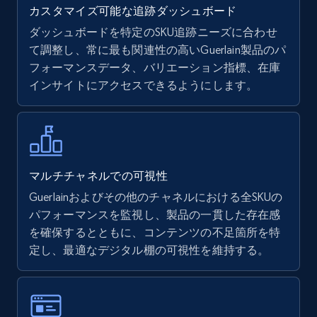
カスタマイズ可能な追跡ダッシュボード
ダッシュボードを特定のSKU追跡ニーズに合わせ
て調整し、常に最も関連性の高いGuerlain製品のパ
Walmart - products
フォーマンスデータ、バリエーション指標、在庫
URL, Final price, Sku, Currency, Gtin,
インサイトにアクセスできるようにします。
Specifications, Image urls, Top reviews, and
more.
5.6K+
875+
今すぐ始める
マルチチャネルでの可視性
Guerlainおよびその他のチャネルにおける全SKUの
パフォーマンスを監視し、製品の一貫した存在感
Walmart - products - Find new products by
を確保するとともに、コンテンツの不足箇所を特
using specific category URL
定し、最適なデジタル棚の可視性を維持する。
URL, Final price, Sku, Currency, Gtin,
Specifications, Image urls, Top reviews, and
more.