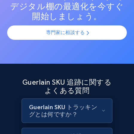
デジタル棚の最適化を今すぐ
Target - Discover products by category url
開始しましょう。
URL, Product id, Title, Product description,
Rating, Reviews count, Initial price, Discount,
and more.
専門家に相談する
1.3K+
175+
今すぐ始める
Target - Discover products by specified
Guerlain SKU 追跡に関する
UPC
よくある質問
URL, Product id, Title, Product description,
Rating, Reviews count, Initial price, Discount,
and more.
Guerlain SKU トラッキン
グとは何ですか？
1.3K+
175+
今すぐ始める