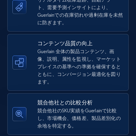
ト、需要予測インサイトにより、
5.4K+
668+
今すぐ始める
Guerlainでの在庫切れや過剰在庫を未然
に防ぎます。
TikTok Shop - Collect TikTok shop products
コンテンツ品質の向上
by keywords search
Guerlain 全体の製品コンテンツ、画
URL, Title, Available, Description, Currency, Initial
像、説明、属性を監視し、マーケット
price, Final price, Discount percent, and more.
プレイスの基準への準拠を確保すると
ともに、コンバージョン最適化を図り
5.4K+
668+
今すぐ始める
ます。
競合他社との比較分析
TikTok Shop - discover records by shop url
競合他社のSKU実績をGuerlainで比較
し、市場機会、価格差、製品差別化の
URL, Title, Available, Description, Currency, Initial
余地を特定する。
price, Final price, Discount percent, and more.