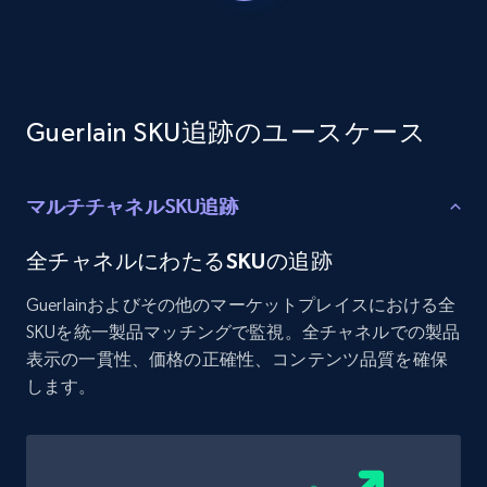
Etsy - Collects data from shop's URL
URL, Product id, Listing inventory id, Title, Rating,
Reviews count shop, Reviews count item, Initial
price, and more.
Guerlain SKU追跡のユースケース
1.9K+
323+
今すぐ始める
マルチチャネルSKU追跡
Amazon products search
全チャネルにわたるSKUの追跡
Asin, URL, Name, Sponsored, Initial price, Final
Guerlainおよびその他のマーケットプレイスにおける全
price, Currency, Sold, and more.
SKUを統一製品マッチングで監視。全チャネルでの製品
表示の一貫性、価格の正確性、コンテンツ品質を確保
1.6K+
181+
今すぐ始める
します。
Target