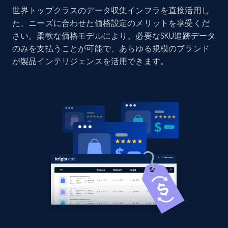
世界トップクラスのデータ収集インフラを直接活用し
Home Depot US - Discovery products by
た、ニーズに合わせた価格設定のメリットを享受くだ
specific category URL
さい。柔軟な価格モデルにより、必要なSKU追跡データ
URL, Domain, Country code, Model number,
のみを支払うことが可能で、あらゆる規模のブランド
Sku, Product id, Product name, Manufacturer,
が製品インテリジェンスを活用できます。
and more.
2.1K+
355+
今すぐ始める
Amazon products global dataset
Title, Seller name, Brand, Description, Initial
price, Currency, Availability, Reviews count, and
more.
2.1K+
375+
今すぐ始める