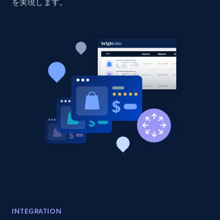
price, Currency, Availability, Reviews count, and
を実現します。
more.
2.1K+
375+
今すぐ始める
Amazon products global dataset - Collect
products from Brands URLs
Title, Seller name, Brand, Description, Initial
price, Currency, Availability, Reviews count, and
more.
2.1K+
375+
今すぐ始める
Etsy
INTEGRATION