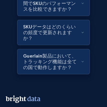
間でSKUのパフォーマン
スを比較できますか？
Lazada - Products
URL, Title, Rating, Reviews, Initial price, Final
price, Currency, Stock, and more.
SKUデータはどのくらい
の頻度で更新されます
991+
か？
165+
今すぐ始める
Guerlain製品において、
Lazada - Products - Discover products by
トラッキング機能は全て
keyword
の国で動作しますか？
URL, Title, Rating, Reviews, Initial price, Final
price, Currency, Stock, and more.
991+
165+
今すぐ始める