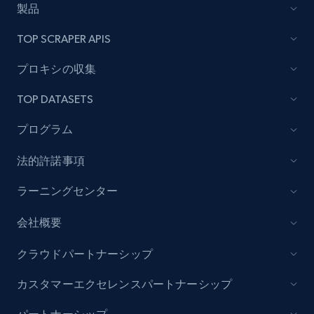
製品
Lazada - Products - Discover products by
TOP SCRAPER APIS
category URL or brand URL
URL, Title, Rating, Reviews, Initial price, Final
プロキシの収集
price, Currency, Stock, and more.
TOP DATASETS
991+
165+
今すぐ始める
プログラム
法的許諾事項
Lazada - Products - Discover products by
ラーニングセンター
seller URL
会社概要
URL, Title, Rating, Reviews, Initial price, Final
price, Currency, Stock, and more.
クラウドパートナーシップ
991+
165+
今すぐ始める
カスタマーエクセレンスパートナーシップ