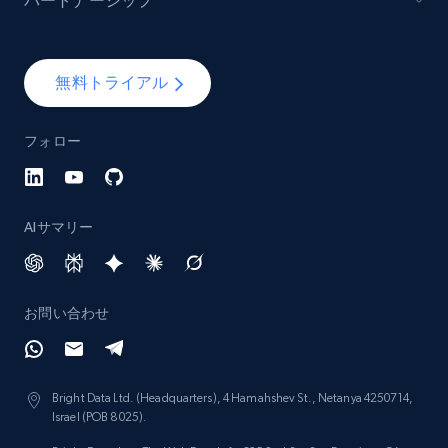
パートナーシップ
Lazada - Products - Discover products by
brand URL
無料トライアル
URL, Title, Rating, Reviews, Initial price, Final
price, Currency, Stock, and more.
フォロー
991+
165+
今すぐ始める
AIサマリー
Lowes.com
URL, Domain, Marketplace pn, Sku, Other pn,
お問い合わせ
Model number, Gtin ean pn, Product name, and
more.
Bright Data Ltd. (Headquarters), 4 Hamahshev St., Netanya 4250714,
991+
162+
今すぐ始める
Israel (POB 8025).