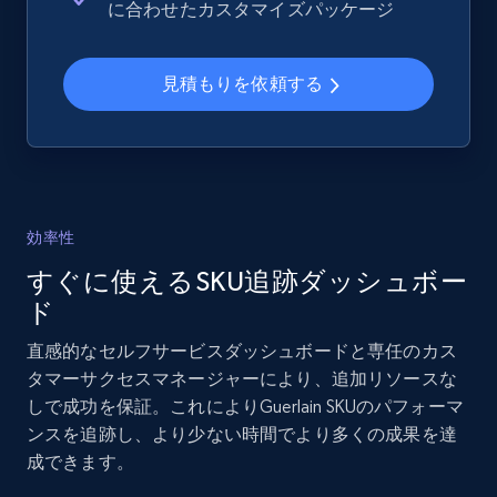
に合わせたカスタマイズパッケージ
and more.
見積もりを依頼する
2.1K+
355+
今すぐ始める
Home Depot US - Gather data on products
using specified keywords
効率性
URL, Domain, Country code, Model number,
すぐに使えるSKU追跡ダッシュボー
Sku, Product id, Product name, Manufacturer,
and more.
ド
直感的なセルフサービスダッシュボードと専任のカス
2.1K+
355+
今すぐ始める
タマーサクセスマネージャーにより、追加リソースな
しで成功を保証。これによりGuerlain SKUのパフォーマ
ンスを追跡し、より少ない時間でより多くの成果を達
成できます。
Home Depot US - Discover products by