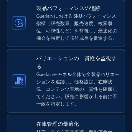
more.
製品パフォーマンスの追跡
Guerlain における SKU パフォーマンス
5.6K+
875+
今すぐ始める
指標（販売数量、販売速度、検索順
位、可視性など）を監視し、最適化の
機会を特定して収益成長を促進する。
TikTok Shop
バリエーションの一貫性を監視す
URL, Title, Available, Description, Currency, Initial
price, Final price, Discount percent, and more.
る
Guerlainチャネル全体で全製品バリエー
ションを追跡し、価格設定、在庫状
5.4K+
668+
今すぐ始める
況、コンテンツ表示の一貫性を確保し
てください。販売に影響が出る前に不
一致を特定します。
TikTok Shop - category
URL, Title, Available, Description, Currency, Initial
在庫管理の最適化
price, Final price, Discount percent, and more.
リアルタイム在庫追跡、自動アラー