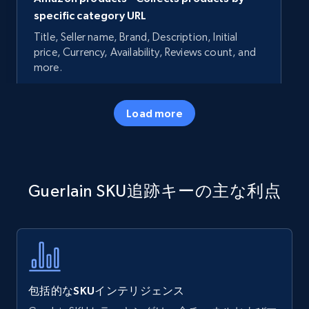
specific category URL
Title, Seller name, Brand, Description, Initial
price, Currency, Availability, Reviews count, and
more.
35.3K+
5.7K+
今すぐ始める
Load more
Amazon products - Collects products by
Guerlain SKU追跡キーの主な利点
specific keywords
Title, Seller name, Brand, Description, Initial
price, Currency, Availability, Reviews count, and
more.
35.3K+
5.7K+
今すぐ始める
包括的なSKUインテリジェンス