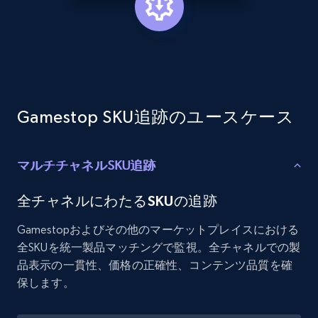
Etsy - Collects data from shop's URL
URL, Product id, Listing inventory id, Title, Rating,
Reviews count shop, Reviews count item, Initial
price, and more.
Gamestop SKU追跡のユースケース
1.9K+
323+
今すぐ始める
マルチチャネルSKU追跡
Amazon products search
全チャネルにわたるSKUの追跡
Asin, URL, Name, Sponsored, Initial price, Final
Gamestopおよびその他のマーケットプレイスにおける
price, Currency, Sold, and more.
全SKUを統一製品マッチングで監視。全チャネルでの製
品表示の一貫性、価格の正確性、コンテンツ品質を確
1.6K+
181+
今すぐ始める
保します。