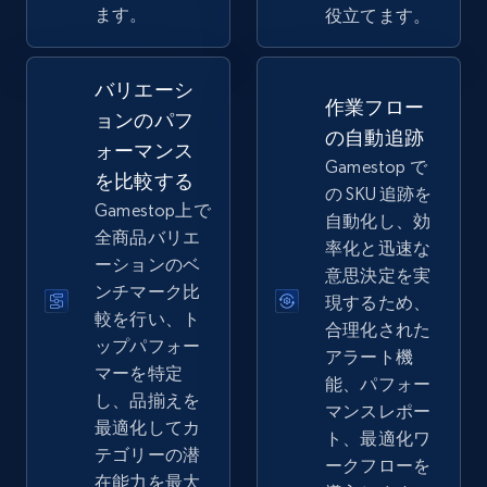
Seller reviews, Breadcrumbs, Root category, and
ます。
役立てます。
more.
バリエーシ
2.5K+
359+
今すぐ始める
作業フロー
ョンのパフ
の自動追跡
ォーマンス
Gamestop で
を比較する
の SKU 追跡を
eBay - Collect records by category
Gamestop上で
自動化し、効
URL, Product id, Title, Seller name, Seller rating,
全商品バリエ
率化と迅速な
Seller reviews, Breadcrumbs, Root category, and
ーションのベ
意思決定を実
more.
ンチマーク比
現するため、
較を行い、ト
合理化された
2.5K+
359+
今すぐ始める
ップパフォー
アラート機
マーを特定
能、パフォー
し、品揃えを
マンスレポー
最適化してカ
ト、最適化ワ
Google Shopping
テゴリーの潜
ークフローを
URL, Product id, Title, Product description,
在能力を最大