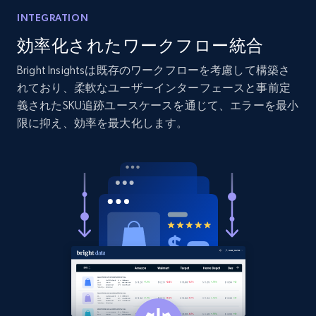
Etsy
INTEGRATION
URL, Product id, Listing inventory id, Title, Rating,
効率化されたワークフロー統合
Reviews count shop, Reviews count item, Initial
price, and more.
Bright Insightsは既存のワークフローを考慮して構築さ
れており、柔軟なユーザーインターフェースと事前定
義されたSKU追跡ユースケースを通じて、エラーを最小
1.9K+
323+
今すぐ始める
限に抑え、効率を最大化します。
Etsy - Collect data on products using
specified keywords
URL, Product id, Listing inventory id, Title, Rating,
Reviews count shop, Reviews count item, Initial
price, and more.
1.9K+
323+
今すぐ始める