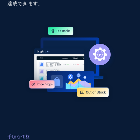
達成できます。
Home Depot US - Discover products by
specified URL
URL, Domain, Country code, Model number,
Sku, Product id, Product name, Manufacturer,
and more.
2.1K+
355+
今すぐ始める
Home Depot US - Discover products by
specified UPC
URL, Domain, Country code, Model number,
Sku, Product id, Product name, Manufacturer,
and more.
2.1K+
355+
今すぐ始める
手頃な価格