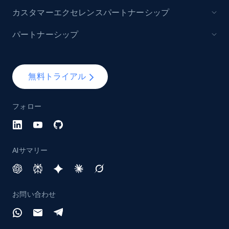
カスタマーエクセレンスパートナーシップ
パートナーシップ
Lazada - Products - Discover products by
brand URL
URL, Title, Rating, Reviews, Initial price, Final
無料トライアル
price, Currency, Stock, and more.
フォロー
991+
165+
今すぐ始める
AIサマリー
Lowes.com
URL, Domain, Marketplace pn, Sku, Other pn,
Model number, Gtin ean pn, Product name, and
お問い合わせ
more.