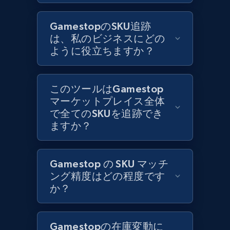
1.3K+
176+
今すぐ始める
GamestopのSKU追跡
は、私のビジネスにどの
ように役立ちますか？
Zara - Products
Category id, Product id, Product name, Price,
Currency, Colour code, Colour, Description, and
このツールはGamestop
more.
マーケットプレイス全体
で全てのSKUを追跡でき
1.2K+
208+
今すぐ始める
ますか？
Gamestop の SKU マッチ
Zara - Products - discovery by category url
ング精度はどの程度です
Category id, Product id, Product name, Price,
か？
Currency, Colour code, Colour, Description, and
more.
Gamestopの在庫変動に