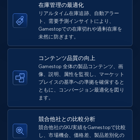
URL, Title, Available, Description, Currency, Initial
在庫管理の最適化
price, Final price, Discount percent, and more.
リアルタイム在庫追跡、自動アラー
ト、需要予測インサイトにより、
5.4K+
668+
今すぐ始める
Gamestopでの在庫切れや過剰在庫を
未然に防ぎます。
TikTok Shop - Collect TikTok shop products
コンテンツ品質の向上
by keywords search
Gamestop 全体の製品コンテンツ、画
URL, Title, Available, Description, Currency, Initial
像、説明、属性を監視し、マーケット
price, Final price, Discount percent, and more.
プレイスの基準への準拠を確保すると
ともに、コンバージョン最適化を図り
5.4K+
668+
今すぐ始める
ます。
競合他社との比較分析
TikTok Shop - discover records by shop url
競合他社のSKU実績をGamestopで比較
し、市場機会、価格差、製品差別化の
URL, Title, Available, Description, Currency, Initial