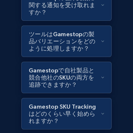
1.2K+
208+
今すぐ始める
関する通知を受け取れま
すか？
Best Buy products
ツールはGamestopの製
URL, Product id, Title, Images, Final price,
品バリエーションをどの
Currency, Discount, Initial price, and more.
ように処理しますか？
1.1K+
149+
今すぐ始める
Gamestopで自社製品と
競合他社のSKUの両方を
追跡できますか？
Best Buy products - Collect data on
products using specified keywords
Gamestop SKU Tracking
URL, Product id, Title, Images, Final price,
はどのくらい早く始めら
Currency, Discount, Initial price, and more.
れますか？
1.1K+
149+
今すぐ始める