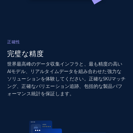
2.1K+
375+
今すぐ始める
Amazon products global dataset - Collects
products by specific category URL
正確性
Title, Seller name, Brand, Description, Initial
完璧な精度
price, Currency, Availability, Reviews count, and
more.
世界最高峰のデータ収集インフラと、最も精度の高い
AIモデル、リアルタイムデータを組み合わせた強力な
2.1K+
375+
今すぐ始める
ソリューションを体験してください。正確なSKUマッチ
ング、正確なバリエーション追跡、包括的な製品パフ
ォーマンス統計を保証します。
Amazon products global dataset -
Collecting products by keyword search
Title, Seller name, Brand, Description, Initial
price, Currency, Availability, Reviews count, and