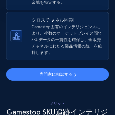
余地を特定する。
price, Final price, Discount percent, and more.
5.4K+
668+
今すぐ始める
クロスチャネル同期
Gamestop固有のインテリジェンスに
より、複数のマーケットプレイス間で
SKUデータの一貫性を確保し、全販売
Amazon sellers info
チャネルにわたる製品情報の統一を維
Seller id, URL, Seller name, Description, Detailed
持します。
info, Stars, Feedbacks, Return policy, and more.
2.5K+
378+
今すぐ始める
専門家に相談する
eBay
URL, Product id, Title, Seller name, Seller rating,
メリット
Seller reviews, Breadcrumbs, Root category, and
Gamestop SKU追跡インテリジ
more.