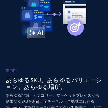
more.
2.1K+
375+
今すぐ始める
Amazon products global dataset - Collects
products by best sellers category URL
Title, Seller name, Brand, Description, Initial
price, Currency, Availability, Reviews count, and
more.
汎用性
2.1K+
375+
今すぐ始める
あらゆるSKU。あらゆるバリエーシ
ョン。あらゆる場所。
あらゆる地域、カテゴリー、マーケットプレイスから
Amazon products global dataset - Collect
制限なくSKUを追跡。全チャネル・全地域にわたる
Amazon products by seller URL
Gamestopの製品データへ完全アクセスを提供し、いつ