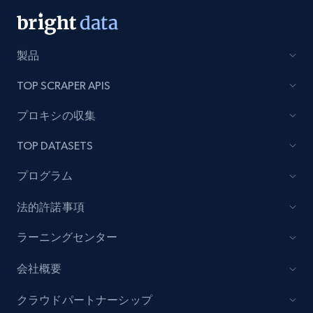
製品
Lazada - Products - Discover products by
category URL or brand URL
TOP SCRAPER APIS
URL, Title, Rating, Reviews, Initial price, Final
price, Currency, Stock, and more.
プロキシの収集
TOP DATASETS
991+
165+
今すぐ始める
プログラム
法的許諾事項
Lazada - Products - Discover products by
seller URL
ラーニングセンター
URL, Title, Rating, Reviews, Initial price, Final
会社概要
price, Currency, Stock, and more.
クラウドパートナーシップ
991+
165+
今すぐ始める