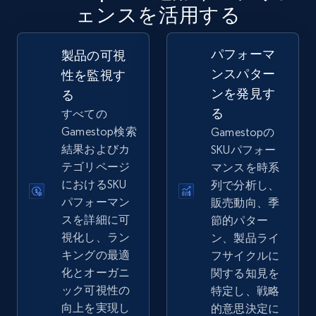
ェンスを活用する
2.5K+
359+
今すぐ始める
パフォーマ
製品の可視
ンスパター
性を監視す
ンを発見す
る
eBay - Gather data on products using
る
すべての
specified keywords
Gamestop検索
Gamestopの
URL, Product id, Title, Seller name, Seller rating,
結果およびカ
SKUパフォー
Seller reviews, Breadcrumbs, Root category, and
テゴリページ
マンスを時系
more.
におけるSKU
列で分析し、
パフォーマン
販売動向、季
2.5K+
359+
今すぐ始める
スを詳細に可
節的パター
視化し、ラン
ン、製品ライ
キングの最適
フサイクルに
化とオーガニ
関する知見を
eBay - Collect products from shops on eBay
ック可視性の
特定し、戦略
URL, Product id, Title, Seller name, Seller rating,
向上を実現し
的意思決定に