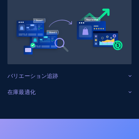
Target
URL, Product id, Title, Product description,
Rating, Reviews count, Initial price, Discount,
and more.
1.3K+
176+
今すぐ始める
バリエーション追跡
Target - Gather data on products using
specified keywords
すべての製品バリエーションを監視する
在庫最適化
URL, Product id, Title, Product description,
Gamestop上の全商品バリエーション（サイズ、カラ
Rating, Reviews count, Initial price, Discount,
在庫レベルと供給状況を最適化する
ー、構成オプションを含む）を追跡します。バリエー
and more.
ションの一貫性を確保し、欠落バリエーションを特定
すべてのGamestopチャネルにおける在庫状況をリアル
し、商品品揃えを最適化します。
タイムで監視します。在庫切れ、在庫不足、在庫状況
1.3K+
176+
今すぐ始める
の変化に関するアラートを受け取り、サプライチェー