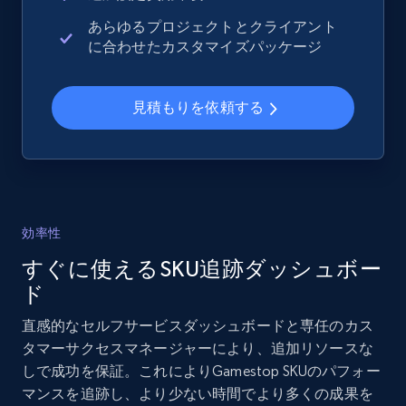
URL, Domain, Country code, Model number,
あらゆるプロジェクトとクライアント
Sku, Product id, Product name, Manufacturer,
に合わせたカスタマイズパッケージ
and more.
見積もりを依頼する
2.1K+
355+
今すぐ始める
Home Depot US - Gather data on products
using specified keywords
効率性
URL, Domain, Country code, Model number,
すぐに使えるSKU追跡ダッシュボー
Sku, Product id, Product name, Manufacturer,
and more.
ド
直感的なセルフサービスダッシュボードと専任のカス
2.1K+
355+
今すぐ始める
タマーサクセスマネージャーにより、追加リソースな
しで成功を保証。これによりGamestop SKUのパフォー
マンスを追跡し、より少ない時間でより多くの成果を