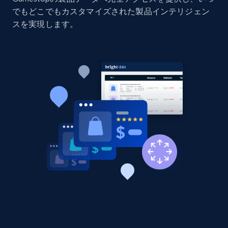
でもどこでもカスタマイズされた製品インテリジェン
Title, Seller name, Brand, Description, Initial
price, Currency, Availability, Reviews count, and
スを実現します。
more.
2.1K+
375+
今すぐ始める
Amazon products global dataset - Collect
products from Brands URLs
Title, Seller name, Brand, Description, Initial
price, Currency, Availability, Reviews count, and
more.
2.1K+
375+
今すぐ始める