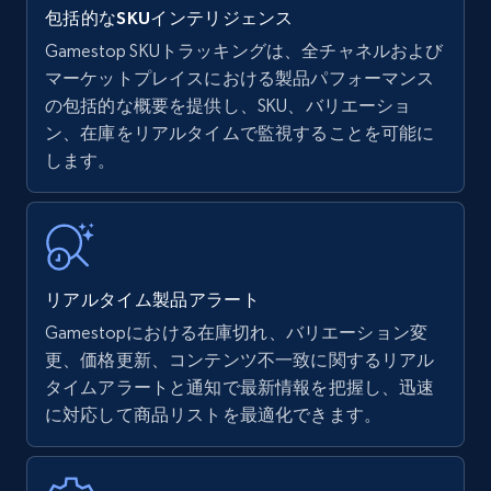
包括的なSKUインテリジェンス
Gamestop SKUトラッキングは、全チャネルおよび
マーケットプレイスにおける製品パフォーマンス
の包括的な概要を提供し、SKU、バリエーショ
Amazon products - find products by using
ン、在庫をリアルタイムで監視することを可能に
upc numbers
します。
Title, Seller name, Brand, Description, Initial
price, Currency, Availability, Reviews count, and
more.
35.3K+
5.7K+
今すぐ始める
リアルタイム製品アラート
Gamestopにおける在庫切れ、バリエーション変
更、価格更新、コンテンツ不一致に関するリアル
Amazon Reviews
タイムアラートと通知で最新情報を把握し、迅速
に対応して商品リストを最適化できます。
URL, Product name, Product rating, Product
rating object, Product rating max, Rating,
Author name, Asin, and more.