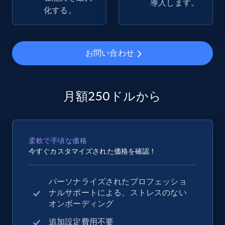
導入します。
Rating, Reviews count, Images, Variations, and
化する。
more.
2.4K+
200+
今すぐ始める
お問い合わせ
Google Shopping - collects products from
月額250ドルから
web using keywords
URL, Product id, Title, Product description,
Rating, Reviews count, Images, Variations, and
柔軟で手頃な価格
more.
今すぐカスタマイズされた価格を確認！
2.4K+
200+
今すぐ始める
パーソナライズされたプロフェッショ
ナルサポートによる、ストレスのない
オンボーディング
Home Depot US
追加設定費用不要