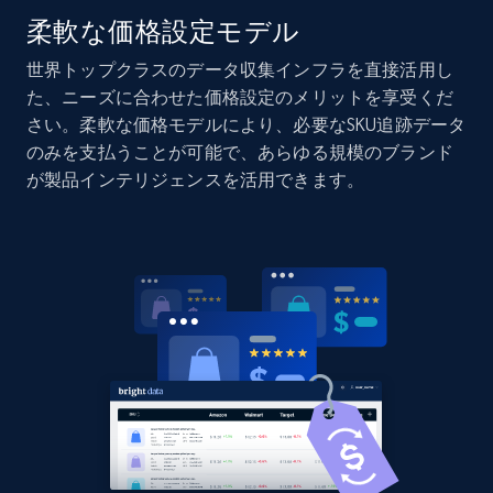
柔軟な価格設定モデル
世界トップクラスのデータ収集インフラを直接活用し
Home Depot US - Discovery products by
た、ニーズに合わせた価格設定のメリットを享受くだ
specific category URL
さい。柔軟な価格モデルにより、必要なSKU追跡データ
URL, Domain, Country code, Model number,
のみを支払うことが可能で、あらゆる規模のブランド
Sku, Product id, Product name, Manufacturer,
が製品インテリジェンスを活用できます。
and more.
2.1K+
355+
今すぐ始める
Amazon products global dataset
Title, Seller name, Brand, Description, Initial
price, Currency, Availability, Reviews count, and
more.