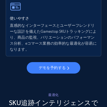
more.
5.6K+
876+
今すぐ始める
使いやすさ
直感的なインターフェースとユーザーフレンドリ
ーな設計を備えたGamestop SKUトラッキングによ
り、商品の監視、バリエーションのパフォーマン
Walmart - products - Collects products by
ス分析、eコマース業務の効率的な最適化が容易に
specific keywords
なります。
URL, Final price, Sku, Currency, Gtin,
Specifications, Image urls, Top reviews, and
more.
デモを予約する
5.6K+
876+
今すぐ始める
最適化
Walmart - products - Discover products by
SKU追跡インテリジェンスで
using sku numbers