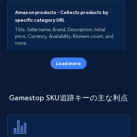
Amazon products - Collects products by
specific category URL
Title, Seller name, Brand, Description, Initial
price, Currency, Availability, Reviews count, and
more.
35.3K+
5.7K+
今すぐ始める
Load more
Amazon products - Collects products by
Gamestop SKU追跡キーの主な利点
specific keywords
Title, Seller name, Brand, Description, Initial
price, Currency, Availability, Reviews count, and
more.
35.3K+
5.7K+
今すぐ始める