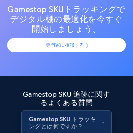
ンを最適化し売上を最大化します。
Gamestop SKUトラッキングで
デジタル棚の最適化を今すぐ
Target - Discover products by category url
開始しましょう。
URL, Product id, Title, Product description,
Rating, Reviews count, Initial price, Discount,
and more.
専門家に相談する
1.3K+
176+
今すぐ始める
Target - Discover products by specified
Gamestop SKU 追跡に関す
UPC
るよくある質問
URL, Product id, Title, Product description,
Rating, Reviews count, Initial price, Discount,
and more.
Gamestop SKU トラッキ
ングとは何ですか？