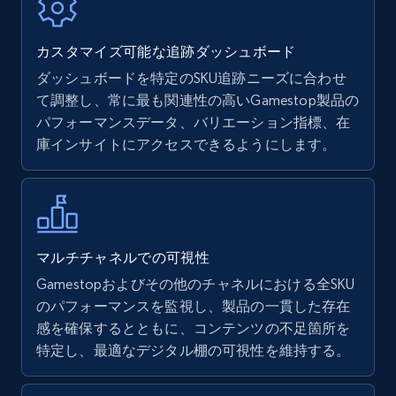
7.4K+
872+
今すぐ始める
カスタマイズ可能な追跡ダッシュボード
ダッシュボードを特定のSKU追跡ニーズに合わせ
て調整し、常に最も関連性の高いGamestop製品の
Walmart - products
パフォーマンスデータ、バリエーション指標、在
URL, Final price, Sku, Currency, Gtin,
庫インサイトにアクセスできるようにします。
Specifications, Image urls, Top reviews, and
more.
5.6K+
876+
今すぐ始める
マルチチャネルでの可視性
Gamestopおよびその他のチャネルにおける全SKU
のパフォーマンスを監視し、製品の一貫した存在
Walmart - products - Find new products by
感を確保するとともに、コンテンツの不足箇所を
using specific category URL
特定し、最適なデジタル棚の可視性を維持する。
URL, Final price, Sku, Currency, Gtin,
Specifications, Image urls, Top reviews, and