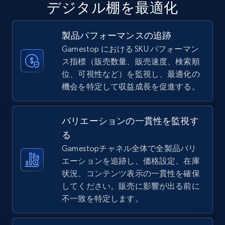
デジタル棚を最適化
URL, Final price, Sku, Currency, Gtin,
Specifications, Image urls, Top reviews, and
more.
製品パフォーマンスの追跡
Gamestop における SKU パフォーマン
5.6K+
876+
今すぐ始める
ス指標（販売数量、販売速度、検索順
位、可視性など）を監視し、最適化の
機会を特定して収益成長を促進する。
TikTok Shop
バリエーションの一貫性を監視す
URL, Title, Available, Description, Currency, Initial
price, Final price, Discount percent, and more.
る
Gamestopチャネル全体で全製品バリ
エーションを追跡し、価格設定、在庫
5.4K+
668+
今すぐ始める
状況、コンテンツ表示の一貫性を確保
してください。販売に影響が出る前に
不一致を特定します。
TikTok Shop - category