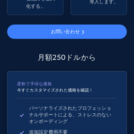
導入します。
Rating, Reviews count, Images, Variations, and
化する。
more.
2.4K+
199+
今すぐ始める
お問い合わせ
Google Shopping - collects products from
月額250ドルから
web using keywords
URL, Product id, Title, Product description,
Rating, Reviews count, Images, Variations, and
柔軟で手頃な価格
more.
今すぐカスタマイズされた価格を確認！
2.4K+
199+
今すぐ始める
パーソナライズされたプロフェッショ
ナルサポートによる、ストレスのない
オンボーディング
Amazon products global dataset
追加設定費用不要