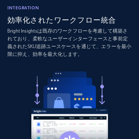
Etsy
INTEGRATION
URL, Product id, Listing inventory id, Title, Rating,
効率化されたワークフロー統合
Reviews count shop, Reviews count item, Initial
price, and more.
Bright Insightsは既存のワークフローを考慮して構築さ
れており、柔軟なユーザーインターフェースと事前定
義されたSKU追跡ユースケースを通じて、エラーを最小
1.9K+
322+
今すぐ始める
限に抑え、効率を最大化します。
Etsy - Collect data on products using
specified keywords
URL, Product id, Listing inventory id, Title, Rating,
Reviews count shop, Reviews count item, Initial
price, and more.
1.9K+
322+
今すぐ始める