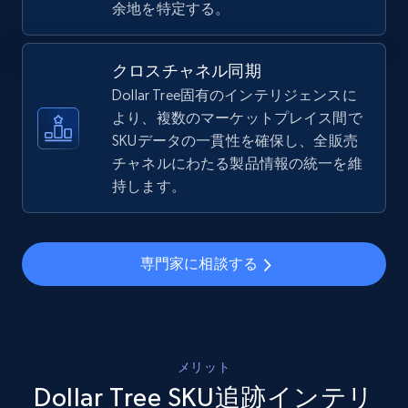
余地を特定する。
price, Final price, Discount percent, and more.
5.4K+
667+
今すぐ始める
クロスチャネル同期
Dollar Tree固有のインテリジェンスに
より、複数のマーケットプレイス間で
SKUデータの一貫性を確保し、全販売
Amazon sellers info
チャネルにわたる製品情報の統一を維
Seller id, URL, Seller name, Description, Detailed
持します。
info, Stars, Feedbacks, Return policy, and more.
2.5K+
378+
今すぐ始める
専門家に相談する
eBay
URL, Product id, Title, Seller name, Seller rating,
メリット
Seller reviews, Breadcrumbs, Root category, and
Dollar Tree SKU追跡インテリ
more.