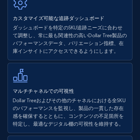
7.4K+
870+
今すぐ始める
カスタマイズ可能な追跡ダッシュボード
ダッシュボードを特定のSKU追跡ニーズに合わせ
て調整し、常に最も関連性の高いDollar Tree製品の
Walmart - products
パフォーマンスデータ、バリエーション指標、在
URL, Final price, Sku, Currency, Gtin,
庫インサイトにアクセスできるようにします。
Specifications, Image urls, Top reviews, and
more.
5.6K+
875+
今すぐ始める
マルチチャネルでの可視性
Dollar Treeおよびその他のチャネルにおける全SKU
のパフォーマンスを監視し、製品の一貫した存在
Walmart - products - Find new products by
感を確保するとともに、コンテンツの不足箇所を
using specific category URL
特定し、最適なデジタル棚の可視性を維持する。
URL, Final price, Sku, Currency, Gtin,
Specifications, Image urls, Top reviews, and