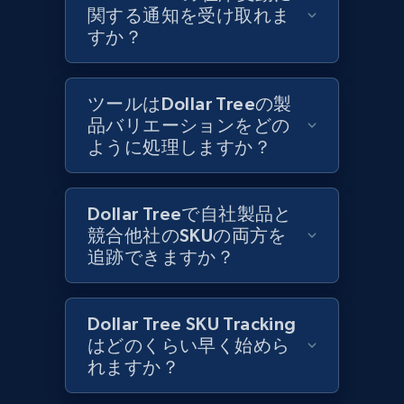
1.2K+
208+
今すぐ始める
関する通知を受け取れま
すか？
Best Buy products
ツールはDollar Treeの製
URL, Product id, Title, Images, Final price,
品バリエーションをどの
Currency, Discount, Initial price, and more.
ように処理しますか？
1.1K+
149+
今すぐ始める
Dollar Treeで自社製品と
競合他社のSKUの両方を
追跡できますか？
Best Buy products - Collect data on
products using specified keywords
Dollar Tree SKU Tracking
URL, Product id, Title, Images, Final price,
はどのくらい早く始めら
Currency, Discount, Initial price, and more.
れますか？
1.1K+
149+
今すぐ始める