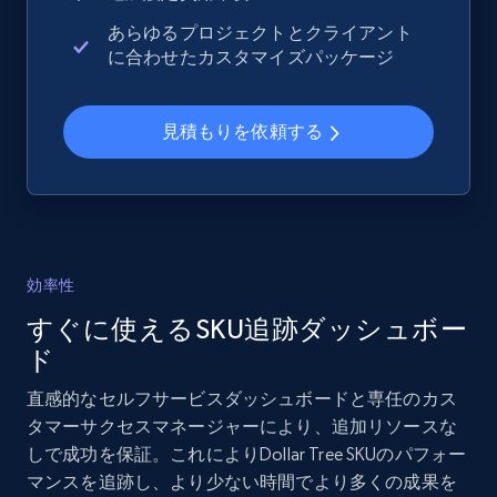
Title, Seller name, Brand, Description, Initial
あらゆるプロジェクトとクライアント
price, Currency, Availability, Reviews count, and
に合わせたカスタマイズパッケージ
more.
見積もりを依頼する
2.1K+
375+
今すぐ始める
Amazon products global dataset - Collects
products by specific category URL
効率性
Title, Seller name, Brand, Description, Initial
すぐに使えるSKU追跡ダッシュボー
price, Currency, Availability, Reviews count, and
more.
ド
直感的なセルフサービスダッシュボードと専任のカス
2.1K+
375+
今すぐ始める
タマーサクセスマネージャーにより、追加リソースな
しで成功を保証。これによりDollar Tree SKUのパフォー
マンスを追跡し、より少ない時間でより多くの成果を