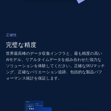
2.1K+
375+
今すぐ始める
Home Depot US
正確性
URL, Domain, Country code, Model number,
完璧な精度
Sku, Product id, Product name, Manufacturer,
and more.
世界最高峰のデータ収集インフラと、最も精度の高い
AIモデル、リアルタイムデータを組み合わせた強力な
2.1K+
353+
今すぐ始める
ソリューションを体験してください。正確なSKUマッチ
ング、正確なバリエーション追跡、包括的な製品パフ
ォーマンス統計を保証します。
Home Depot US - Gather data on products
using specified keywords
URL, Domain, Country code, Model number,
Sku, Product id, Product name, Manufacturer,