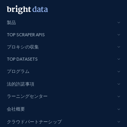
991+
162+
今すぐ始める
製品
TOP SCRAPER APIS
Lowes.com - Collect records by category
URL, Domain, Marketplace pn, Sku, Other pn,
プロキシの収集
Model number, Gtin ean pn, Product name, and
more.
TOP DATASETS
プログラム
991+
162+
今すぐ始める
法的許諾事項
ラーニングセンター
Lazada - Products
URL, Title, Rating, Reviews, Initial price, Final
会社概要
price, Currency, Stock, and more.
クラウドパートナーシップ