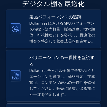
デジタル棚を最適化
URL, Final price, Sku, Currency, Gtin,
Specifications, Image urls, Top reviews, and
more.
製品パフォーマンスの追跡
Dollar Tree における SKU パフォーマン
5.6K+
875+
今すぐ始める
ス指標（販売数量、販売速度、検索順
位、可視性など）を監視し、最適化の
機会を特定して収益成長を促進する。
TikTok Shop
バリエーションの一貫性を監視す
URL, Title, Available, Description, Currency, Initial
price, Final price, Discount percent, and more.
る
Dollar Treeチャネル全体で全製品バリ
エーションを追跡し、価格設定、在庫
5.4K+
667+
今すぐ始める
状況、コンテンツ表示の一貫性を確保
してください。販売に影響が出る前に
不一致を特定します。
TikTok Shop - category