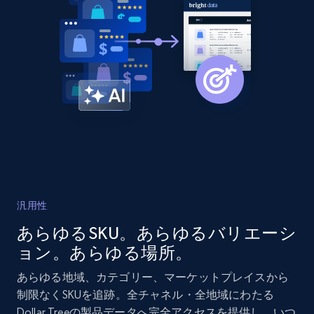
and more.
2.1K+
353+
今すぐ始める
Home Depot US - Discover products by
specified URL
URL, Domain, Country code, Model number,
Sku, Product id, Product name, Manufacturer,
and more.
汎用性
2.1K+
353+
今すぐ始める
あらゆるSKU。あらゆるバリエーシ
ョン。あらゆる場所。
あらゆる地域、カテゴリー、マーケットプレイスから
Home Depot US - Discover products by
制限なくSKUを追跡。全チャネル・全地域にわたる
specified UPC
Dollar Treeの製品データへ完全アクセスを提供し、いつ