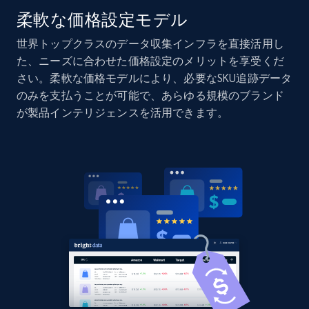
柔軟な価格設定モデル
世界トップクラスのデータ収集インフラを直接活用し
Amazon products global dataset - Collect
た、ニーズに合わせた価格設定のメリットを享受くだ
Amazon products by seller URL
さい。柔軟な価格モデルにより、必要なSKU追跡データ
Title, Seller name, Brand, Description, Initial
のみを支払うことが可能で、あらゆる規模のブランド
price, Currency, Availability, Reviews count, and
が製品インテリジェンスを活用できます。
more.
2.1K+
375+
今すぐ始める
Amazon products global dataset - Collect
products from Brands URLs
Title, Seller name, Brand, Description, Initial
price, Currency, Availability, Reviews count, and
more.