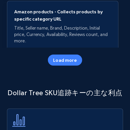
Amazon products - Collects products by
specific category URL
Title, Seller name, Brand, Description, Initial
price, Currency, Availability, Reviews count, and
more.
35.2K+
5.7K+
今すぐ始める
Load more
Amazon products - Collects products by
Dollar Tree SKU追跡キーの主な利点
specific keywords
Title, Seller name, Brand, Description, Initial
price, Currency, Availability, Reviews count, and
more.
35.2K+
5.7K+
今すぐ始める