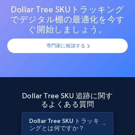
ンを最適化し売上を最大化します。
Dollar Tree SKUトラッキング
でデジタル棚の最適化を今す
Target - Discover products by category url
ぐ開始しましょう。
URL, Product id, Title, Product description,
Rating, Reviews count, Initial price, Discount,
and more.
専門家に相談する
1.3K+
175+
今すぐ始める
Target - Discover products by specified
Dollar Tree SKU 追跡に関す
UPC
るよくある質問
URL, Product id, Title, Product description,
Rating, Reviews count, Initial price, Discount,
and more.
Dollar Tree SKU トラッキ
ングとは何ですか？