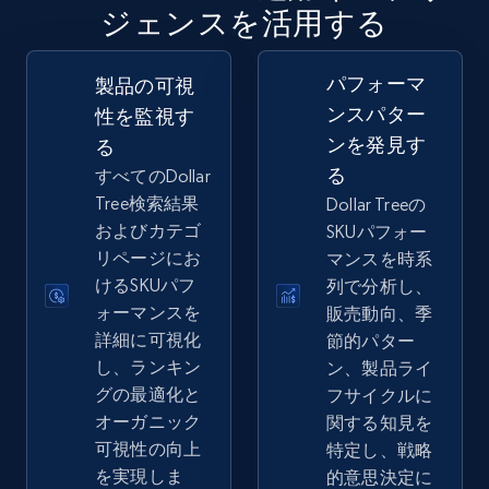
ジェンスを活用する
2.5K+
359+
今すぐ始める
パフォーマ
製品の可視
ンスパター
性を監視す
ンを発見す
る
eBay - Gather data on products using
る
すべてのDollar
specified keywords
Tree検索結果
Dollar Treeの
URL, Product id, Title, Seller name, Seller rating,
およびカテゴ
SKUパフォー
Seller reviews, Breadcrumbs, Root category, and
リページにお
マンスを時系
more.
けるSKUパフ
列で分析し、
ォーマンスを
販売動向、季
2.5K+
359+
今すぐ始める
詳細に可視化
節的パター
し、ランキン
ン、製品ライ
グの最適化と
フサイクルに
オーガニック
関する知見を
eBay - Collect products from shops on eBay
可視性の向上
特定し、戦略
URL, Product id, Title, Seller name, Seller rating,
を実現しま
的意思決定に