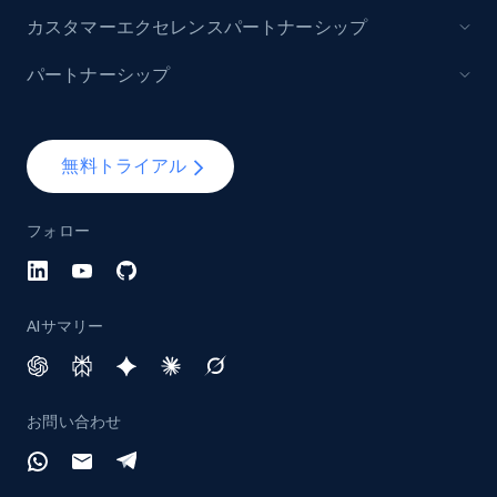
988+
160+
今すぐ始める
カスタマーエクセレンスパートナーシップ
パートナーシップ
Lazada - Products - Discover products by
keyword
無料トライアル
URL, Title, Rating, Reviews, Initial price, Final
price, Currency, Stock, and more.
フォロー
988+
160+
今すぐ始める
AIサマリー
Lazada - Products - Discover products by
category URL or brand URL
お問い合わせ
URL, Title, Rating, Reviews, Initial price, Final
price, Currency, Stock, and more.