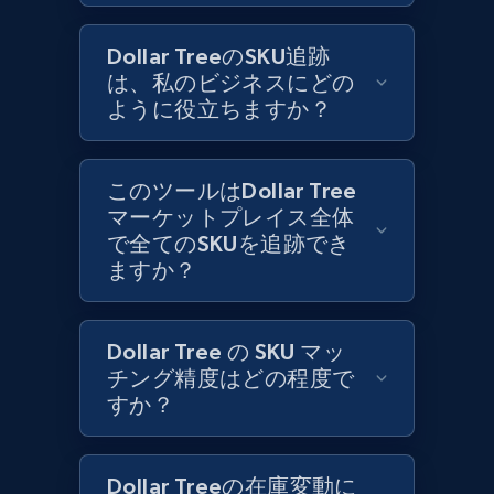
1.3K+
175+
今すぐ始める
Dollar TreeのSKU追跡
は、私のビジネスにどの
ように役立ちますか？
Zara - Products
Category id, Product id, Product name, Price,
Currency, Colour code, Colour, Description, and
このツールはDollar Tree
more.
マーケットプレイス全体
で全てのSKUを追跡でき
1.2K+
208+
今すぐ始める
ますか？
Dollar Tree の SKU マッ
Zara - Products - discovery by category url
チング精度はどの程度で
Category id, Product id, Product name, Price,
すか？
Currency, Colour code, Colour, Description, and
more.
Dollar Treeの在庫変動に