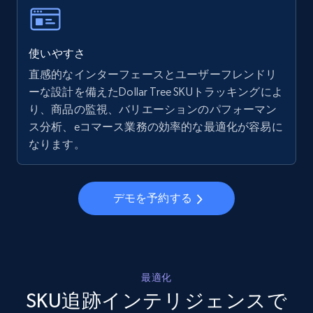
more.
5.6K+
875+
今すぐ始める
使いやすさ
直感的なインターフェースとユーザーフレンドリ
ーな設計を備えたDollar Tree SKUトラッキングによ
り、商品の監視、バリエーションのパフォーマン
Walmart - products - Collects products by
ス分析、eコマース業務の効率的な最適化が容易に
specific keywords
なります。
URL, Final price, Sku, Currency, Gtin,
Specifications, Image urls, Top reviews, and
more.
デモを予約する
5.6K+
875+
今すぐ始める
最適化
Walmart - products - Discover products by
SKU追跡インテリジェンスで
using sku numbers