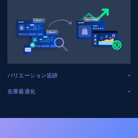
Target
URL, Product id, Title, Product description,
Rating, Reviews count, Initial price, Discount,
and more.
1.3K+
175+
今すぐ始める
バリエーション追跡
Target - Gather data on products using
specified keywords
すべての製品バリエーションを監視する
在庫最適化
URL, Product id, Title, Product description,
Dollar Tree上の全商品バリエーション（サイズ、カラ
Rating, Reviews count, Initial price, Discount,
在庫レベルと供給状況を最適化する
ー、構成オプションを含む）を追跡します。バリエー
and more.
ションの一貫性を確保し、欠落バリエーションを特定
すべてのDollar Treeチャネルにおける在庫状況をリアル
し、商品品揃えを最適化します。
タイムで監視します。在庫切れ、在庫不足、在庫状況
1.3K+
175+
今すぐ始める
の変化に関するアラートを受け取り、サプライチェー