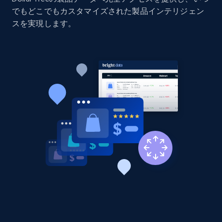
でもどこでもカスタマイズされた製品インテリジェン
URL, Domain, Country code, Model number,
Sku, Product id, Product name, Manufacturer,
スを実現します。
and more.
2.1K+
353+
今すぐ始める
Home Depot US - Discovery products by
specific category URL
URL, Domain, Country code, Model number,
Sku, Product id, Product name, Manufacturer,
and more.
2.1K+
353+
今すぐ始める