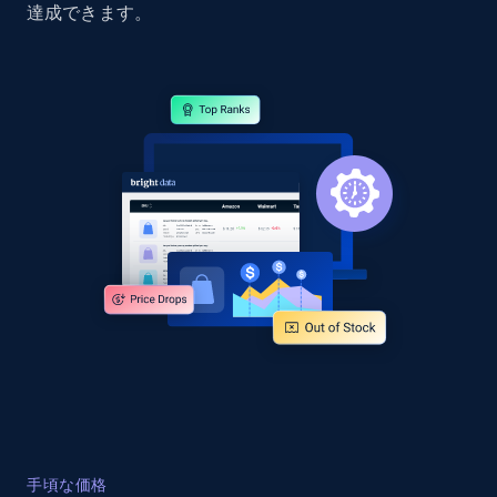
達成できます。
Amazon products global dataset -
Collecting products by keyword search
Title, Seller name, Brand, Description, Initial
price, Currency, Availability, Reviews count, and
more.
2.1K+
375+
今すぐ始める
Amazon products global dataset - Collects
products by best sellers category URL
Title, Seller name, Brand, Description, Initial
price, Currency, Availability, Reviews count, and
more.
2.1K+
375+
今すぐ始める
手頃な価格