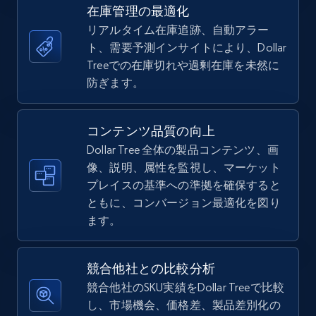
URL, Title, Available, Description, Currency, Initial
在庫管理の最適化
price, Final price, Discount percent, and more.
リアルタイム在庫追跡、自動アラー
ト、需要予測インサイトにより、Dollar
5.4K+
667+
今すぐ始める
Treeでの在庫切れや過剰在庫を未然に
防ぎます。
TikTok Shop - Collect TikTok shop products
コンテンツ品質の向上
by keywords search
Dollar Tree 全体の製品コンテンツ、画
URL, Title, Available, Description, Currency, Initial
像、説明、属性を監視し、マーケット
price, Final price, Discount percent, and more.
プレイスの基準への準拠を確保すると
ともに、コンバージョン最適化を図り
5.4K+
667+
今すぐ始める
ます。
競合他社との比較分析
TikTok Shop - discover records by shop url
競合他社のSKU実績をDollar Treeで比較
し、市場機会、価格差、製品差別化の
URL, Title, Available, Description, Currency, Initial