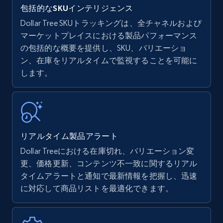
包括的なSKUインテリジェンス
Dollar Tree SKUトラッキングは、全チャネルおよび
マーケットプレイスにおける製品パフォーマンス
の包括的な概要を提供し、SKU、バリエーショ
Amazon products - find products by using
ン、在庫をリアルタイムで監視することを可能に
upc numbers
します。
Title, Seller name, Brand, Description, Initial
price, Currency, Availability, Reviews count, and
more.
35.2K+
5.7K+
今すぐ始める
リアルタイム製品アラート
Dollar Treeにおける在庫切れ、バリエーション変
更、価格更新、コンテンツ不一致に関するリアル
Amazon Reviews
タイムアラートと通知で最新情報を把握し、迅速
に対応して商品リストを最適化できます。
URL, Product name, Product rating, Product
rating object, Product rating max, Rating,
Author name, Asin, and more.