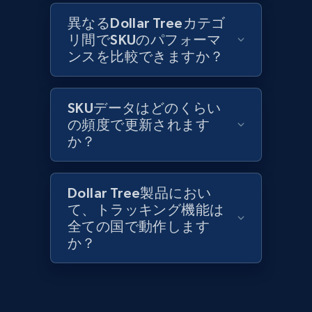
異なるDollar Treeカテゴ
リ間でSKUのパフォーマ
ンスを比較できますか？
Lowes.com
URL, Domain, Marketplace pn, Sku, Other pn,
Model number, Gtin ean pn, Product name, and
SKUデータはどのくらい
more.
の頻度で更新されます
か？
991+
162+
今すぐ始める
Dollar Tree製品におい
て、トラッキング機能は
Lowes.com - Gather data on products using
全ての国で動作します
specified keywords
か？
URL, Domain, Marketplace pn, Sku, Other pn,
Model number, Gtin ean pn, Product name, and
more.