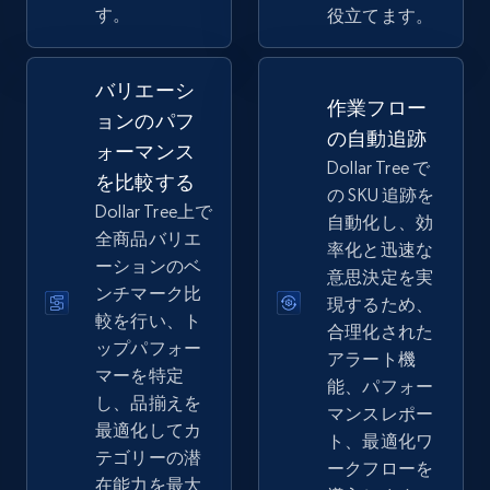
Seller reviews, Breadcrumbs, Root category, and
す。
役立てます。
more.
バリエーシ
2.5K+
359+
今すぐ始める
作業フロー
ョンのパフ
の自動追跡
ォーマンス
Dollar Tree で
を比較する
の SKU 追跡を
eBay - Collect records by category
Dollar Tree上で
自動化し、効
URL, Product id, Title, Seller name, Seller rating,
全商品バリエ
率化と迅速な
Seller reviews, Breadcrumbs, Root category, and
ーションのベ
意思決定を実
more.
ンチマーク比
現するため、
較を行い、ト
合理化された
2.5K+
359+
今すぐ始める
ップパフォー
アラート機
マーを特定
能、パフォー
し、品揃えを
マンスレポー
最適化してカ
ト、最適化ワ
Google Shopping
テゴリーの潜
ークフローを
URL, Product id, Title, Product description,
在能力を最大