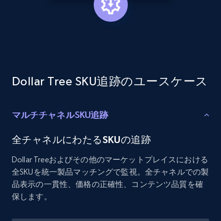
Etsy - Collects data from shop's URL
URL, Product id, Listing inventory id, Title, Rating,
Reviews count shop, Reviews count item, Initial
price, and more.
Dollar Tree SKU追跡のユースケース
1.9K+
322+
今すぐ始める
マルチチャネルSKU追跡
Amazon products search
全チャネルにわたるSKUの追跡
Asin, URL, Name, Sponsored, Initial price, Final
Dollar Treeおよびその他のマーケットプレイスにおける
price, Currency, Sold, and more.
全SKUを統一製品マッチングで監視。全チャネルでの製
品表示の一貫性、価格の正確性、コンテンツ品質を確
1.6K+
181+
今すぐ始める
保します。