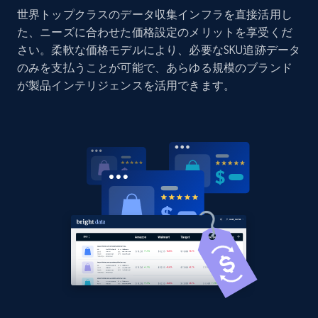
世界トップクラスのデータ収集インフラを直接活用し
Amazon products global dataset - Collect
た、ニーズに合わせた価格設定のメリットを享受くだ
Amazon products by seller URL
さい。柔軟な価格モデルにより、必要なSKU追跡データ
Title, Seller name, Brand, Description, Initial
のみを支払うことが可能で、あらゆる規模のブランド
price, Currency, Availability, Reviews count, and
が製品インテリジェンスを活用できます。
more.
2.1K+
375+
今すぐ始める
Amazon products global dataset - Collect
products from Brands URLs
Title, Seller name, Brand, Description, Initial
price, Currency, Availability, Reviews count, and
more.
2.1K+
375+
今すぐ始める