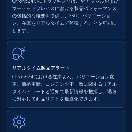
Chrono24 SKUトラッキングは、全チャネルおよび
マーケットプレイスにおける製品パフォーマンス
の包括的な概要を提供し、SKU、バリエーショ
Amazon products - find products by using
ン、在庫をリアルタイムで監視することを可能に
upc numbers
します。
Title, Seller name, Brand, Description, Initial
price, Currency, Availability, Reviews count, and
more.
35.2K+
5.7K+
今すぐ始める
リアルタイム製品アラート
Chrono24における在庫切れ、バリエーション変
更、価格更新、コンテンツ不一致に関するリアル
Amazon Reviews
タイムアラートと通知で最新情報を把握し、迅速
に対応して商品リストを最適化できます。
URL, Product name, Product rating, Product
rating object, Product rating max, Rating,
Author name, Asin, and more.
7.4K+
870+
今すぐ始める