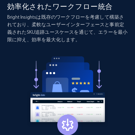
URL, Product id, Listing inventory id, Title, Rating,
効率化されたワークフロー統合
Reviews count shop, Reviews count item, Initial
price, and more.
Bright Insightsは既存のワークフローを考慮して構築さ
れており、柔軟なユーザーインターフェースと事前定
義されたSKU追跡ユースケースを通じて、エラーを最小
1.9K+
322+
今すぐ始める
限に抑え、効率を最大化します。
Etsy - Collect data on products using
specified keywords
URL, Product id, Listing inventory id, Title, Rating,
Reviews count shop, Reviews count item, Initial
price, and more.
1.9K+
322+
今すぐ始める