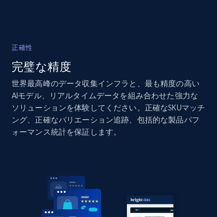
Home Depot US
正確性
URL, Domain, Country code, Model number,
完璧な精度
Sku, Product id, Product name, Manufacturer,
and more.
世界最高峰のデータ収集インフラと、最も精度の高い
AIモデル、リアルタイムデータを組み合わせた強力な
2.1K+
353+
今すぐ始める
ソリューションを体験してください。正確なSKUマッチ
ング、正確なバリエーション追跡、包括的な製品パフ
ォーマンス統計を保証します。
Home Depot US - Gather data on products
using specified keywords
URL, Domain, Country code, Model number,
Sku, Product id, Product name, Manufacturer,
and more.