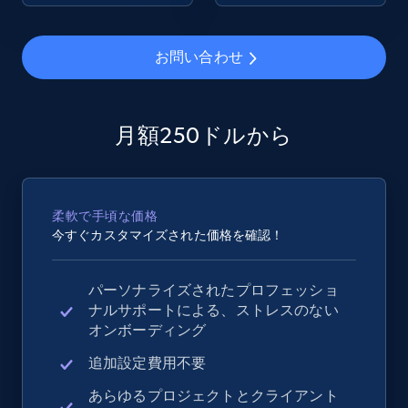
2.4K+
199+
今すぐ始める
お問い合わせ
Google Shopping - collects products from
月額250ドルから
web using keywords
URL, Product id, Title, Product description,
Rating, Reviews count, Images, Variations, and
柔軟で手頃な価格
more.
今すぐカスタマイズされた価格を確認！
2.4K+
199+
今すぐ始める
パーソナライズされたプロフェッショ
ナルサポートによる、ストレスのない
オンボーディング
Amazon products global dataset
追加設定費用不要
Title, Seller name, Brand, Description, Initial
あらゆるプロジェクトとクライアント
price, Currency, Availability, Reviews count, and