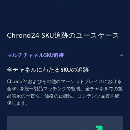
Etsy - Collects data from shop's URL
URL, Product id, Listing inventory id, Title, Rating,
Reviews count shop, Reviews count item, Initial
price, and more.
Chrono24 SKU追跡のユースケース
1.9K+
322+
今すぐ始める
マルチチャネルSKU追跡
Amazon products search
全チャネルにわたるSKUの追跡
Asin, URL, Name, Sponsored, Initial price, Final
Chrono24およびその他のマーケットプレイスにおける
price, Currency, Sold, and more.
全SKUを統一製品マッチングで監視。全チャネルでの製
品表示の一貫性、価格の正確性、コンテンツ品質を確
1.6K+
180+
今すぐ始める
保します。
Target