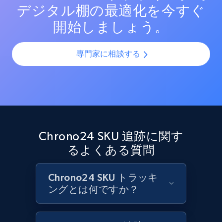
デジタル棚の最適化を今すぐ
Target - Discover products by category url
開始しましょう。
URL, Product id, Title, Product description,
Rating, Reviews count, Initial price, Discount,
and more.
専門家に相談する
1.3K+
175+
今すぐ始める
Target - Discover products by specified
Chrono24 SKU 追跡に関す
UPC
るよくある質問
URL, Product id, Title, Product description,
Rating, Reviews count, Initial price, Discount,
and more.
Chrono24 SKU トラッキ
ングとは何ですか？
1.3K+
175+
今すぐ始める