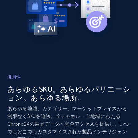
2.1K+
353+
今すぐ始める
Home Depot US - Discover products by
specified URL
URL, Domain, Country code, Model number,
Sku, Product id, Product name, Manufacturer,
and more.
汎用性
2.1K+
353+
今すぐ始める
あらゆるSKU。あらゆるバリエーシ
ョン。あらゆる場所。
あらゆる地域、カテゴリー、マーケットプレイスから
Home Depot US - Discover products by
制限なくSKUを追跡。全チャネル・全地域にわたる
specified UPC
Chrono24の製品データへ完全アクセスを提供し、いつ
でもどこでもカスタマイズされた製品インテリジェン
URL, Domain, Country code, Model number,