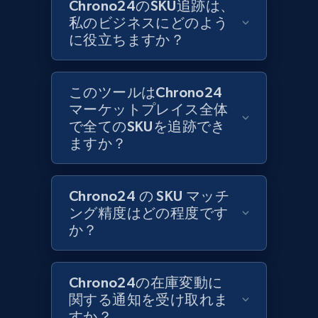
Chrono24のSKU追跡は、
私のビジネスにどのよう
に役立ちますか？
Zara - Products
Category id, Product id, Product name, Price,
Currency, Colour code, Colour, Description, and
このツールはChrono24
more.
マーケットプレイス全体
で全てのSKUを追跡でき
1.2K+
208+
今すぐ始める
ますか？
Chrono24 の SKU マッチ
Zara - Products - discovery by category url
ング精度はどの程度です
Category id, Product id, Product name, Price,
か？
Currency, Colour code, Colour, Description, and
more.
Chrono24の在庫変動に
1.2K+
208+
今すぐ始める
関する通知を受け取れま
すか？