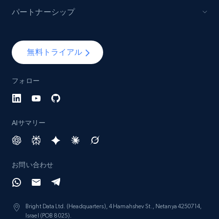
パートナーシップ
Lazada - Products - Discover products by
keyword
無料トライアル
URL, Title, Rating, Reviews, Initial price, Final
price, Currency, Stock, and more.
フォロー
988+
160+
今すぐ始める
AIサマリー
Lazada - Products - Discover products by
category URL or brand URL
お問い合わせ
URL, Title, Rating, Reviews, Initial price, Final
price, Currency, Stock, and more.
Bright Data Ltd. (Headquarters), 4 Hamahshev St., Netanya 4250714,
988+
160+
今すぐ始める
Israel (POB 8025).