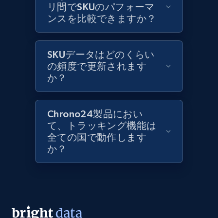
リ間でSKUのパフォーマ
ンスを比較できますか？
Lowes.com
URL, Domain, Marketplace pn, Sku, Other pn,
Model number, Gtin ean pn, Product name, and
SKUデータはどのくらい
more.
の頻度で更新されます
か？
991+
162+
今すぐ始める
Chrono24製品におい
て、トラッキング機能は
Lowes.com - Gather data on products using
全ての国で動作します
specified keywords
か？
URL, Domain, Marketplace pn, Sku, Other pn,
Model number, Gtin ean pn, Product name, and
more.
991+
162+
今すぐ始める