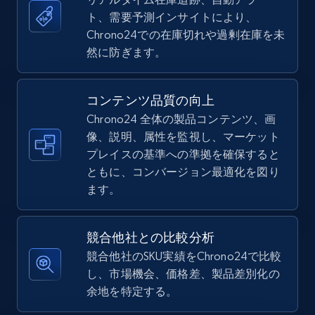
ト、需要予測インサイトにより、
5.4K+
667+
今すぐ始める
Chrono24での在庫切れや過剰在庫を未
然に防ぎます。
TikTok Shop - Collect TikTok shop products
コンテンツ品質の向上
by keywords search
Chrono24 全体の製品コンテンツ、画
URL, Title, Available, Description, Currency, Initial
像、説明、属性を監視し、マーケット
price, Final price, Discount percent, and more.
プレイスの基準への準拠を確保すると
ともに、コンバージョン最適化を図り
5.4K+
667+
今すぐ始める
ます。
競合他社との比較分析
TikTok Shop - discover records by shop url
競合他社のSKU実績をChrono24で比較
し、市場機会、価格差、製品差別化の
URL, Title, Available, Description, Currency, Initial
余地を特定する。
price, Final price, Discount percent, and more.