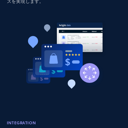
Sku, Product id, Product name, Manufacturer,
スを実現します。
and more.
2.1K+
353+
今すぐ始める
Home Depot US - Discovery products by
specific category URL
URL, Domain, Country code, Model number,
Sku, Product id, Product name, Manufacturer,
and more.
2.1K+
353+
今すぐ始める
Etsy
INTEGRATION