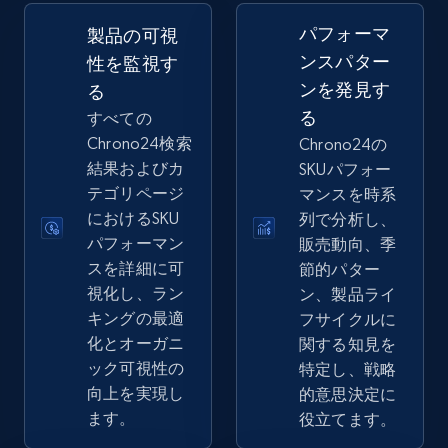
2.5K+
358+
今すぐ始める
パフォーマ
製品の可視
ンスパター
性を監視す
ンを発見す
る
eBay - Gather data on products using
る
すべての
specified keywords
Chrono24検索
Chrono24の
URL, Product id, Title, Seller name, Seller rating,
結果およびカ
SKUパフォー
Seller reviews, Breadcrumbs, Root category, and
テゴリページ
マンスを時系
more.
におけるSKU
列で分析し、
パフォーマン
販売動向、季
2.5K+
358+
今すぐ始める
スを詳細に可
節的パター
視化し、ラン
ン、製品ライ
キングの最適
フサイクルに
化とオーガニ
関する知見を
eBay - Collect products from shops on eBay
ック可視性の
特定し、戦略
URL, Product id, Title, Seller name, Seller rating,
向上を実現し
的意思決定に
Seller reviews, Breadcrumbs, Root category, and
ます。
役立てます。
more.