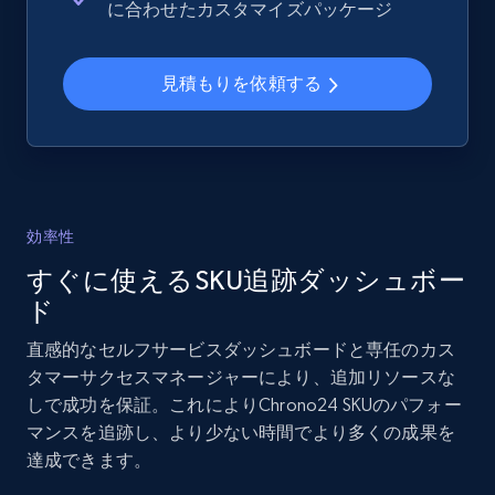
に合わせたカスタマイズパッケージ
more.
見積もりを依頼する
2.1K+
375+
今すぐ始める
Amazon products global dataset - Collects
products by specific category URL
効率性
Title, Seller name, Brand, Description, Initial
すぐに使えるSKU追跡ダッシュボー
price, Currency, Availability, Reviews count, and
more.
ド
直感的なセルフサービスダッシュボードと専任のカス
2.1K+
375+
今すぐ始める
タマーサクセスマネージャーにより、追加リソースな
しで成功を保証。これによりChrono24 SKUのパフォー
マンスを追跡し、より少ない時間でより多くの成果を
達成できます。
Amazon products global dataset -