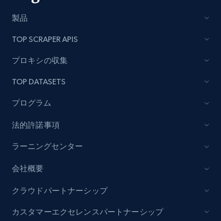
製品
TOP SCRAPER APIS
Lowes.com - Collect records by category
URL, Domain, Marketplace pn, Sku, Other pn,
プロキシの収集
Model number, Gtin ean pn, Product name, and
more.
TOP DATASETS
プログラム
991+
162+
今すぐ始める
法的許諾事項
ラーニングセンター
Lazada - Products
URL, Title, Rating, Reviews, Initial price, Final
会社概要
price, Currency, Stock, and more.
クラウドパートナーシップ
988+
160+
今すぐ始める
カスタマーエクセレンスパートナーシップ