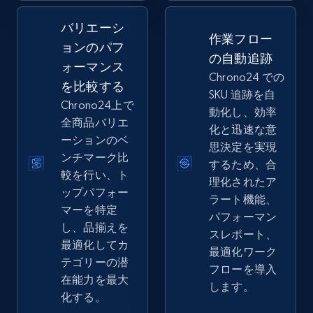
バリエーシ
2.5K+
358+
今すぐ始める
作業フロー
ョンのパフ
の自動追跡
ォーマンス
Chrono24 での
を比較する
SKU 追跡を自
eBay - Collect records by category
Chrono24上で
動化し、効率
URL, Product id, Title, Seller name, Seller rating,
全商品バリエ
化と迅速な意
Seller reviews, Breadcrumbs, Root category, and
ーションのベ
思決定を実現
more.
ンチマーク比
するため、合
較を行い、ト
理化されたア
2.5K+
358+
今すぐ始める
ップパフォー
ラート機能、
マーを特定
パフォーマン
し、品揃えを
スレポート、
最適化してカ
最適化ワーク
Google Shopping
テゴリーの潜
フローを導入
URL, Product id, Title, Product description,
在能力を最大
します。
Rating, Reviews count, Images, Variations, and
化する。
more.