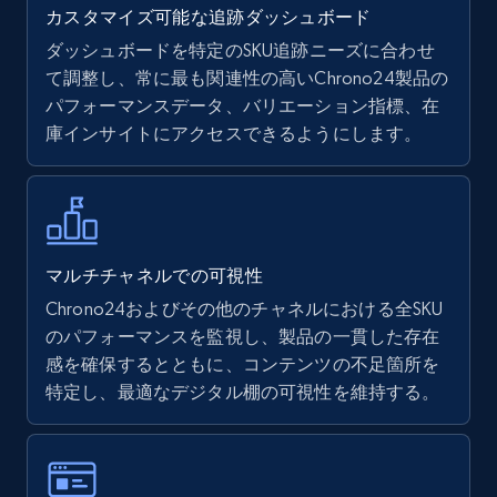
カスタマイズ可能な追跡ダッシュボード
ダッシュボードを特定のSKU追跡ニーズに合わせ
て調整し、常に最も関連性の高いChrono24製品の
Walmart - products
パフォーマンスデータ、バリエーション指標、在
URL, Final price, Sku, Currency, Gtin,
庫インサイトにアクセスできるようにします。
Specifications, Image urls, Top reviews, and
more.
5.6K+
874+
今すぐ始める
マルチチャネルでの可視性
Chrono24およびその他のチャネルにおける全SKU
のパフォーマンスを監視し、製品の一貫した存在
Walmart - products - Find new products by
感を確保するとともに、コンテンツの不足箇所を
using specific category URL
特定し、最適なデジタル棚の可視性を維持する。
URL, Final price, Sku, Currency, Gtin,
Specifications, Image urls, Top reviews, and
more.