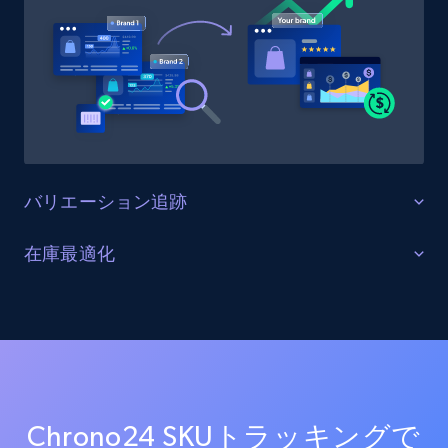
URL, Product id, Title, Product description,
Rating, Reviews count, Initial price, Discount,
and more.
1.3K+
175+
今すぐ始める
バリエーション追跡
Target - Gather data on products using
specified keywords
すべての製品バリエーションを監視する
在庫最適化
URL, Product id, Title, Product description,
Chrono24上の全商品バリエーション（サイズ、カラ
Rating, Reviews count, Initial price, Discount,
在庫レベルと供給状況を最適化する
ー、構成オプションを含む）を追跡します。バリエー
and more.
ションの一貫性を確保し、欠落バリエーションを特定
すべてのChrono24チャネルにおける在庫状況をリアル
し、商品品揃えを最適化します。
タイムで監視します。在庫切れ、在庫不足、在庫状況
1.3K+
175+
今すぐ始める
の変化に関するアラートを受け取り、サプライチェー
ンを最適化し売上を最大化します。
Chrono24 SKUトラッキングで