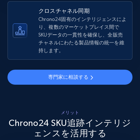
5.4K+
667+
今すぐ始める
クロスチャネル同期
Chrono24固有のインテリジェンスによ
り、複数のマーケットプレイス間で
SKUデータの一貫性を確保し、全販売
Amazon sellers info
チャネルにわたる製品情報の統一を維
Seller id, URL, Seller name, Description, Detailed
持します。
info, Stars, Feedbacks, Return policy, and more.
2.5K+
378+
今すぐ始める
専門家に相談する
eBay
URL, Product id, Title, Seller name, Seller rating,
メリット
Seller reviews, Breadcrumbs, Root category, and
Chrono24 SKU追跡インテリジ
more.
ェンスを活用する