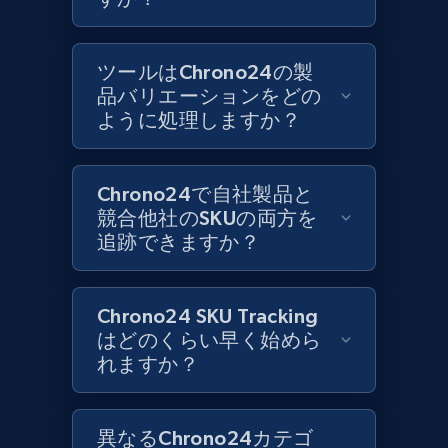
Best Buy products
ツールはChrono24の製
URL, Product id, Title, Images, Final price,
品バリエーションをどの
Currency, Discount, Initial price, and more.
ように処理しますか？
1.1K+
148+
今すぐ始める
Chrono24で自社製品と
競合他社のSKUの両方を
追跡できますか？
Best Buy products - Collect data on
products using specified keywords
Chrono24 SKU Tracking
URL, Product id, Title, Images, Final price,
はどのくらい早く始めら
Currency, Discount, Initial price, and more.
れますか？
1.1K+
148+
今すぐ始める
異なるChrono24カテゴ