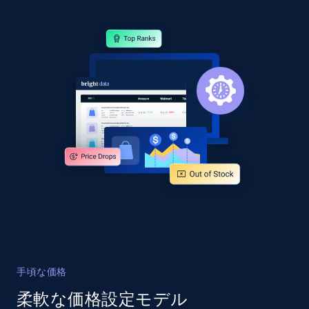
Collecting products by keyword search
Title, Seller name, Brand, Description, Initial
price, Currency, Availability, Reviews count, and
more.
2.1K+
375+
今すぐ始める
Amazon products global dataset - Collects
products by best sellers category URL
Title, Seller name, Brand, Description, Initial
price, Currency, Availability, Reviews count, and
more.
2.1K+
375+
今すぐ始める
手頃な価格
柔軟な価格設定モデル