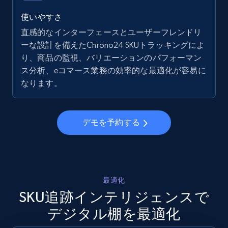
5.6K+
874+
今すぐ始める
使いやすさ
直感的なインターフェースとユーザーフレンドリ
ーな設計を備えたChrono24 SKUトラッキングによ
り、商品の監視、バリエーションのパフォーマン
Walmart - products - Collects products by
ス分析、eコマース業務の効率的な最適化が容易に
specific keywords
なります。
URL, Final price, Sku, Currency, Gtin,
Specifications, Image urls, Top reviews, and
more.
デモを予約する
5.6K+
874+
今すぐ始める
最適化
Walmart - products - Discover products by
SKU追跡インテリジェンスで
using sku numbers
デジタル棚を最適化
URL, Final price, Sku, Currency, Gtin,
Specifications, Image urls, Top reviews, and