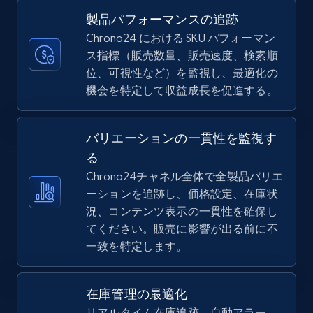
more.
製品パフォーマンスの追跡
Chrono24 における SKU パフォーマン
5.6K+
874+
今すぐ始める
ス指標（販売数量、販売速度、検索順
位、可視性など）を監視し、最適化の
機会を特定して収益成長を促進する。
TikTok Shop
バリエーションの一貫性を監視す
URL, Title, Available, Description, Currency, Initial
price, Final price, Discount percent, and more.
る
Chrono24チャネル全体で全製品バリエ
ーションを追跡し、価格設定、在庫状
5.4K+
667+
今すぐ始める
況、コンテンツ表示の一貫性を確保し
てください。販売に影響が出る前に不
一致を特定します。
TikTok Shop - category
URL, Title, Available, Description, Currency, Initial
在庫管理の最適化
price, Final price, Discount percent, and more.
リアルタイム在庫追跡、自動アラー