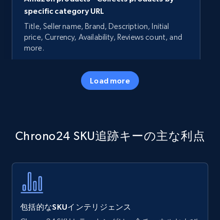
specific category URL
Title, Seller name, Brand, Description, Initial
price, Currency, Availability, Reviews count, and
more.
35.2K+
5.7K+
今すぐ始める
Load more
Amazon products - Collects products by
Chrono24 SKU追跡キーの主な利点
specific keywords
Title, Seller name, Brand, Description, Initial
price, Currency, Availability, Reviews count, and
more.
35.2K+
5.7K+
今すぐ始める
包括的なSKUインテリジェンス