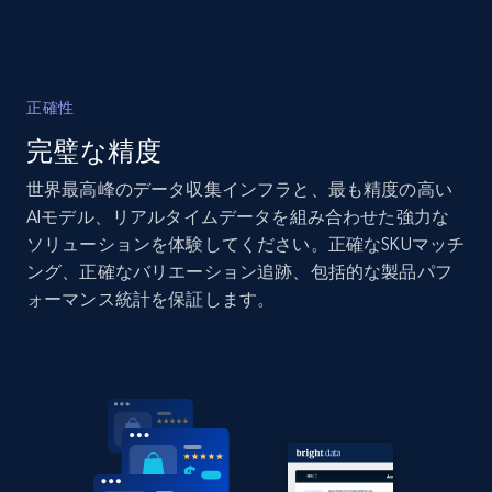
Amazon products global dataset - Collects
products by specific category URL
正確性
Title, Seller name, Brand, Description, Initial
完璧な精度
price, Currency, Availability, Reviews count, and
more.
世界最高峰のデータ収集インフラと、最も精度の高い
AIモデル、リアルタイムデータを組み合わせた強力な
2.1K+
375+
今すぐ始める
ソリューションを体験してください。正確なSKUマッチ
ング、正確なバリエーション追跡、包括的な製品パフ
ォーマンス統計を保証します。
Amazon products global dataset -
Collecting products by keyword search
Title, Seller name, Brand, Description, Initial
price, Currency, Availability, Reviews count, and
more.