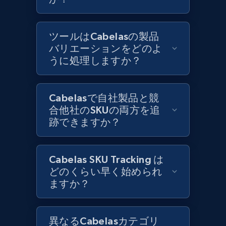
Best Buy products
ツールはCabelasの製品
URL, Product id, Title, Images, Final price,
バリエーションをどのよ
Currency, Discount, Initial price, and more.
うに処理しますか？
1.1K+
149+
今すぐ始める
Cabelasで自社製品と競
合他社のSKUの両方を追
跡できますか？
Best Buy products - Collect data on
products using specified keywords
Cabelas SKU Tracking は
URL, Product id, Title, Images, Final price,
どのくらい早く始められ
Currency, Discount, Initial price, and more.
ますか？
1.1K+
149+
今すぐ始める
異なるCabelasカテゴリ