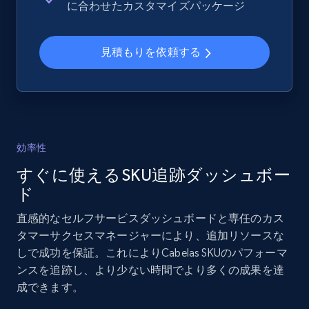
に合わせたカスタマイズパッケージ
and more.
見積もりを依頼する
2.1K+
355+
今すぐ始める
Home Depot US - Gather data on products
using specified keywords
効率性
URL, Domain, Country code, Model number,
すぐに使えるSKU追跡ダッシュボー
Sku, Product id, Product name, Manufacturer,
and more.
ド
直感的なセルフサービスダッシュボードと専任のカス
2.1K+
355+
今すぐ始める
タマーサクセスマネージャーにより、追加リソースな
しで成功を保証。これによりCabelas SKUのパフォーマ
ンスを追跡し、より少ない時間でより多くの成果を達
成できます。
Home Depot US - Discover products by