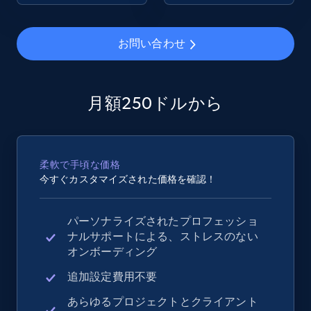
2.4K+
200+
今すぐ始める
お問い合わせ
Google Shopping - collects products from
月額250ドルから
web using keywords
URL, Product id, Title, Product description,
Rating, Reviews count, Images, Variations, and
柔軟で手頃な価格
more.
今すぐカスタマイズされた価格を確認！
2.4K+
200+
今すぐ始める
パーソナライズされたプロフェッショ
ナルサポートによる、ストレスのない
オンボーディング
Home Depot US
追加設定費用不要
URL, Domain, Country code, Model number,
あらゆるプロジェクトとクライアント
Sku, Product id, Product name, Manufacturer,