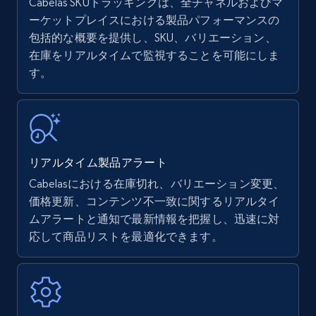
Cabelas SKUトラッキングは、全チャネルおよびマ
ーケットプレイスにおける製品パフォーマンスの
包括的な概要を提供し、SKU、バリエーション、
Amazon products - find products by using
在庫をリアルタイムで監視することを可能にしま
upc numbers
す。
Title, Seller name, Brand, Description, Initial
price, Currency, Availability, Reviews count, and
more.
35.3K+
5.7K+
今すぐ始める
リアルタイム製品アラート
Cabelasにおける在庫切れ、バリエーション変更、
価格更新、コンテンツ不一致に関するリアルタイ
Amazon Reviews
ムアラートと通知で最新情報を把握し、迅速に対
応して商品リストを最適化できます。
URL, Product name, Product rating, Product
rating object, Product rating max, Rating,
Author name, Asin, and more.
7.4K+
872+
今すぐ始める