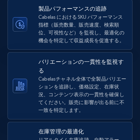
more.
製品パフォーマンスの追跡
Cabelas における SKU パフォーマンス
5.6K+
876+
今すぐ始める
指標（販売数量、販売速度、検索順
位、可視性など）を監視し、最適化の
機会を特定して収益成長を促進する。
TikTok Shop
バリエーションの一貫性を監視す
URL, Title, Available, Description, Currency, Initial
price, Final price, Discount percent, and more.
る
Cabelasチャネル全体で全製品バリエー
ションを追跡し、価格設定、在庫状
5.4K+
668+
今すぐ始める
況、コンテンツ表示の一貫性を確保し
てください。販売に影響が出る前に不
一致を特定します。
TikTok Shop - category
URL, Title, Available, Description, Currency, Initial
在庫管理の最適化
price, Final price, Discount percent, and more.
リアルタイム在庫追跡、自動アラー