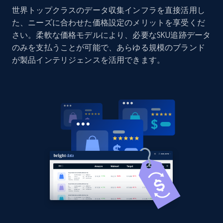
世界トップクラスのデータ収集インフラを直接活用し
Home Depot US - Discovery products by
た、ニーズに合わせた価格設定のメリットを享受くだ
specific category URL
さい。柔軟な価格モデルにより、必要なSKU追跡データ
URL, Domain, Country code, Model number,
のみを支払うことが可能で、あらゆる規模のブランド
Sku, Product id, Product name, Manufacturer,
が製品インテリジェンスを活用できます。
and more.
2.1K+
355+
今すぐ始める
Amazon products global dataset
Title, Seller name, Brand, Description, Initial
price, Currency, Availability, Reviews count, and
more.
2.1K+
375+
今すぐ始める