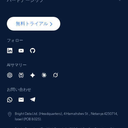
パートナーシップ
Lazada - Products - Discover products by
brand URL
無料トライアル
URL, Title, Rating, Reviews, Initial price, Final
price, Currency, Stock, and more.
フォロー
991+
165+
今すぐ始める
AIサマリー
Lowes.com
URL, Domain, Marketplace pn, Sku, Other pn,
お問い合わせ
Model number, Gtin ean pn, Product name, and
more.
Bright Data Ltd. (Headquarters), 4 Hamahshev St., Netanya 4250714,
991+
162+
今すぐ始める
Israel (POB 8025).