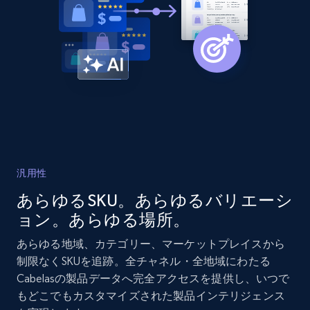
2.1K+
375+
今すぐ始める
Amazon products global dataset - Collects
products by best sellers category URL
Title, Seller name, Brand, Description, Initial
price, Currency, Availability, Reviews count, and
more.
汎用性
2.1K+
375+
今すぐ始める
あらゆるSKU。あらゆるバリエーシ
ョン。あらゆる場所。
あらゆる地域、カテゴリー、マーケットプレイスから
Amazon products global dataset - Collect
制限なくSKUを追跡。全チャネル・全地域にわたる
Amazon products by seller URL
Cabelasの製品データへ完全アクセスを提供し、いつで
もどこでもカスタマイズされた製品インテリジェンス
Title, Seller name, Brand, Description, Initial