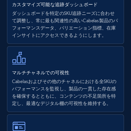
カスタマイズ可能な追跡ダッシュボード
ダッシュボードを特定のSKU追跡ニーズに合わせ
て調整し、常に最も関連性の高いCabelas製品のパ
Walmart - products
フォーマンスデータ、バリエーション指標、在庫
URL, Final price, Sku, Currency, Gtin,
インサイトにアクセスできるようにします。
Specifications, Image urls, Top reviews, and
more.
5.6K+
876+
今すぐ始める
マルチチャネルでの可視性
Cabelasおよびその他のチャネルにおける全SKUの
パフォーマンスを監視し、製品の一貫した存在感
Walmart - products - Find new products by
を確保するとともに、コンテンツの不足箇所を特
using specific category URL
定し、最適なデジタル棚の可視性を維持する。
URL, Final price, Sku, Currency, Gtin,
Specifications, Image urls, Top reviews, and
more.