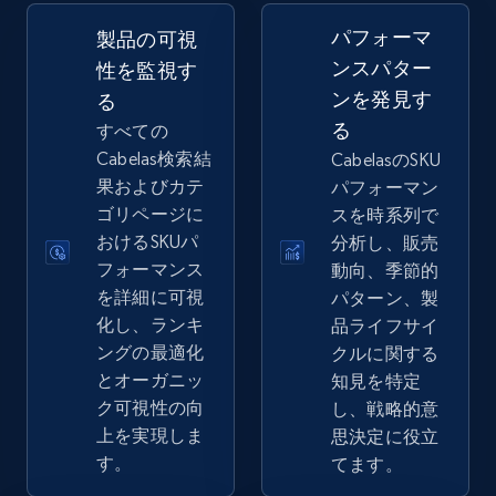
2.5K+
359+
今すぐ始める
パフォーマ
製品の可視
ンスパター
性を監視す
ンを発見す
る
eBay - Gather data on products using
る
すべての
specified keywords
Cabelas検索結
CabelasのSKU
URL, Product id, Title, Seller name, Seller rating,
果およびカテ
パフォーマン
Seller reviews, Breadcrumbs, Root category, and
ゴリページに
スを時系列で
more.
おけるSKUパ
分析し、販売
フォーマンス
動向、季節的
2.5K+
359+
今すぐ始める
を詳細に可視
パターン、製
化し、ランキ
品ライフサイ
ングの最適化
クルに関する
とオーガニッ
知見を特定
eBay - Collect products from shops on eBay
ク可視性の向
し、戦略的意
URL, Product id, Title, Seller name, Seller rating,
上を実現しま
思決定に役立
Seller reviews, Breadcrumbs, Root category, and
す。
てます。
more.