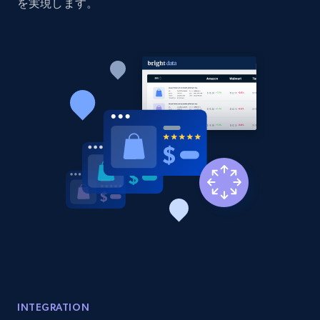
price, Currency, Availability, Reviews count, and
を実現します。
more.
2.1K+
375+
今すぐ始める
Amazon products global dataset - Collect
products from Brands URLs
Title, Seller name, Brand, Description, Initial
price, Currency, Availability, Reviews count, and
more.
2.1K+
375+
今すぐ始める
Etsy
INTEGRATION