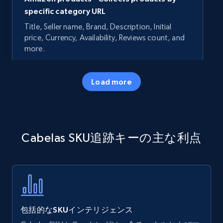
specific category URL
Title, Seller name, Brand, Description, Initial
price, Currency, Availability, Reviews count, and
more.
35.3K+
5.7K+
今すぐ始める
Load more
Amazon products - Collects products by
Cabelas SKU追跡キーの主な利点
specific keywords
Title, Seller name, Brand, Description, Initial
price, Currency, Availability, Reviews count, and
more.
35.3K+
5.7K+
今すぐ始める
包括的なSKUインテリジェンス