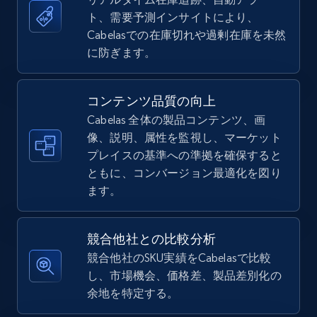
ト、需要予測インサイトにより、
5.4K+
668+
今すぐ始める
Cabelasでの在庫切れや過剰在庫を未然
に防ぎます。
TikTok Shop - Collect TikTok shop products
コンテンツ品質の向上
by keywords search
Cabelas 全体の製品コンテンツ、画
URL, Title, Available, Description, Currency, Initial
像、説明、属性を監視し、マーケット
price, Final price, Discount percent, and more.
プレイスの基準への準拠を確保すると
ともに、コンバージョン最適化を図り
5.4K+
668+
今すぐ始める
ます。
競合他社との比較分析
TikTok Shop - discover records by shop url
競合他社のSKU実績をCabelasで比較
し、市場機会、価格差、製品差別化の
URL, Title, Available, Description, Currency, Initial
余地を特定する。
price, Final price, Discount percent, and more.