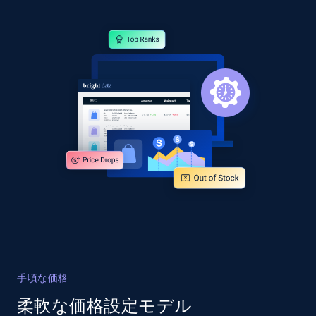
specified URL
URL, Domain, Country code, Model number,
Sku, Product id, Product name, Manufacturer,
and more.
2.1K+
355+
今すぐ始める
Home Depot US - Discover products by
specified UPC
URL, Domain, Country code, Model number,
Sku, Product id, Product name, Manufacturer,
and more.
2.1K+
355+
今すぐ始める
手頃な価格
柔軟な価格設定モデル