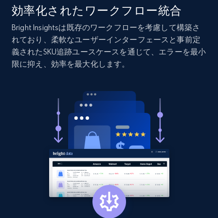
URL, Product id, Listing inventory id, Title, Rating,
効率化されたワークフロー統合
Reviews count shop, Reviews count item, Initial
price, and more.
Bright Insightsは既存のワークフローを考慮して構築さ
れており、柔軟なユーザーインターフェースと事前定
義されたSKU追跡ユースケースを通じて、エラーを最小
1.9K+
323+
今すぐ始める
限に抑え、効率を最大化します。
Etsy - Collect data on products using
specified keywords
URL, Product id, Listing inventory id, Title, Rating,
Reviews count shop, Reviews count item, Initial
price, and more.
1.9K+
323+
今すぐ始める