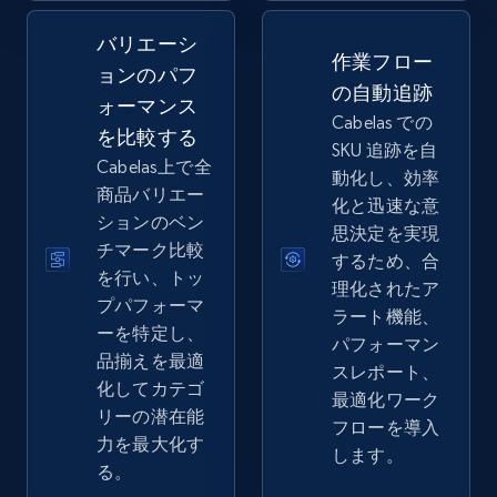
バリエーシ
2.5K+
359+
今すぐ始める
作業フロー
ョンのパフ
の自動追跡
ォーマンス
Cabelas での
を比較する
SKU 追跡を自
eBay - Collect records by category
Cabelas上で全
動化し、効率
URL, Product id, Title, Seller name, Seller rating,
商品バリエー
化と迅速な意
Seller reviews, Breadcrumbs, Root category, and
ションのベン
思決定を実現
more.
チマーク比較
するため、合
を行い、トッ
理化されたア
2.5K+
359+
今すぐ始める
プパフォーマ
ラート機能、
ーを特定し、
パフォーマン
品揃えを最適
スレポート、
化してカテゴ
最適化ワーク
Google Shopping
リーの潜在能
フローを導入
URL, Product id, Title, Product description,
力を最大化す
します。
Rating, Reviews count, Images, Variations, and
る。
more.