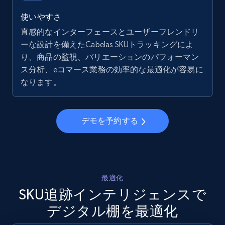
5.6K+
876+
今すぐ始める
使いやすさ
直感的なインターフェースとユーザーフレンドリ
ーな設計を備えたCabelas SKUトラッキングによ
り、商品の監視、バリエーションのパフォーマン
Walmart - products - Collects products by
ス分析、eコマース業務の効率的な最適化が容易に
specific keywords
なります。
URL, Final price, Sku, Currency, Gtin,
Specifications, Image urls, Top reviews, and
more.
デモを予約する
5.6K+
876+
今すぐ始める
最適化
Walmart - products - Discover products by
SKU追跡インテリジェンスで
using sku numbers
デジタル棚を最適化
URL, Final price, Sku, Currency, Gtin,
Specifications, Image urls, Top reviews, and