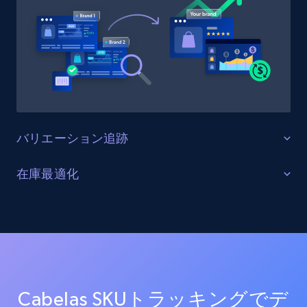
URL, Product id, Title, Product description,
Rating, Reviews count, Initial price, Discount,
and more.
1.3K+
175+
今すぐ始める
バリエーション追跡
Target - Gather data on products using
specified keywords
すべての製品バリエーションを監視する
在庫最適化
URL, Product id, Title, Product description,
Cabelas上の全商品バリエーション（サイズ、カラー、
Rating, Reviews count, Initial price, Discount,
在庫レベルと供給状況を最適化する
構成オプションを含む）を追跡します。バリエーショ
and more.
ンの一貫性を確保し、欠落バリエーションを特定し、
すべてのCabelasチャネルにおける在庫状況をリアルタ
商品品揃えを最適化します。
イムで監視します。在庫切れ、在庫不足、在庫状況の
1.3K+
175+
今すぐ始める
変化に関するアラートを受け取り、サプライチェーン
を最適化し売上を最大化します。
Cabelas SKUトラッキングでデ