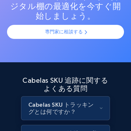
ジタル棚の最適化を今すぐ開
Target - Discover products by category url
始しましょう。
URL, Product id, Title, Product description,
Rating, Reviews count, Initial price, Discount,
and more.
専門家に相談する
1.3K+
175+
今すぐ始める
Target - Discover products by specified
Cabelas SKU 追跡に関する
UPC
よくある質問
URL, Product id, Title, Product description,
Rating, Reviews count, Initial price, Discount,
and more.
Cabelas SKU トラッキン
グとは何ですか？
1.3K+
175+
今すぐ始める