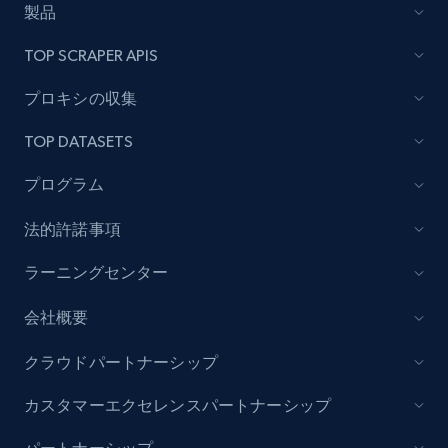
製品
Lazada - Products - Discover products by
TOP SCRAPER APIS
category URL or brand URL
URL, Title, Rating, Reviews, Initial price, Final
プロキシの収集
price, Currency, Stock, and more.
TOP DATASETS
991+
165+
今すぐ始める
プログラム
法的許諾事項
Lazada - Products - Discover products by
ラーニングセンター
seller URL
会社概要
URL, Title, Rating, Reviews, Initial price, Final
price, Currency, Stock, and more.
クラウドパートナーシップ
991+
165+
今すぐ始める
カスタマーエクセレンスパートナーシップ