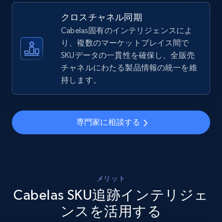
5.4K+
668+
今すぐ始める
クロスチャネル同期
Cabelas固有のインテリジェンスによ
り、複数のマーケットプレイス間で
SKUデータの一貫性を確保し、全販売
Amazon sellers info
チャネルにわたる製品情報の統一を維
Seller id, URL, Seller name, Description, Detailed
持します。
info, Stars, Feedbacks, Return policy, and more.
2.5K+
378+
今すぐ始める
専門家に相談する
eBay
URL, Product id, Title, Seller name, Seller rating,
メリット
Seller reviews, Breadcrumbs, Root category, and
Cabelas SKU追跡インテリジェ
more.
ンスを活用する