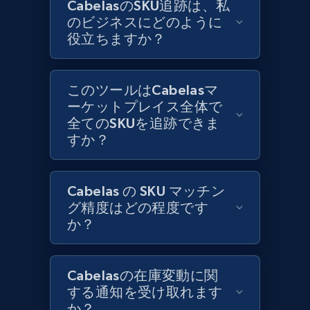
CabelasのSKU追跡は、私
のビジネスにどのように
役立ちますか？
Zara - Products
Category id, Product id, Product name, Price,
Currency, Colour code, Colour, Description, and
このツールはCabelasマ
more.
ーケットプレイス全体で
全てのSKUを追跡できま
1.2K+
208+
今すぐ始める
すか？
Cabelas の SKU マッチン
Zara - Products - discovery by category url
グ精度はどの程度です
Category id, Product id, Product name, Price,
か？
Currency, Colour code, Colour, Description, and
more.
Cabelasの在庫変動に関
1.2K+
208+
今すぐ始める
する通知を受け取れます
か？