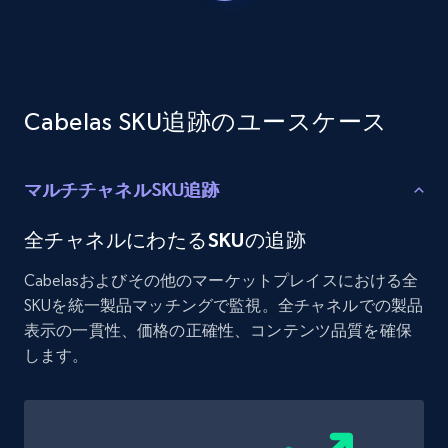
Etsy - Collects data from shop's URL
URL, Product id, Listing inventory id, Title, Rating,
Reviews count shop, Reviews count item, Initial
price, and more.
Cabelas SKU追跡のユースケース
1.9K+
323+
今すぐ始める
マルチチャネルSKU追跡
Amazon products search
全チャネルにわたるSKUの追跡
Asin, URL, Name, Sponsored, Initial price, Final
Cabelasおよびその他のマーケットプレイスにおける全
price, Currency, Sold, and more.
SKUを統一製品マッチングで監視。全チャネルでの製品
表示の一貫性、価格の正確性、コンテンツ品質を確保
1.6K+
181+
今すぐ始める
します。
Target