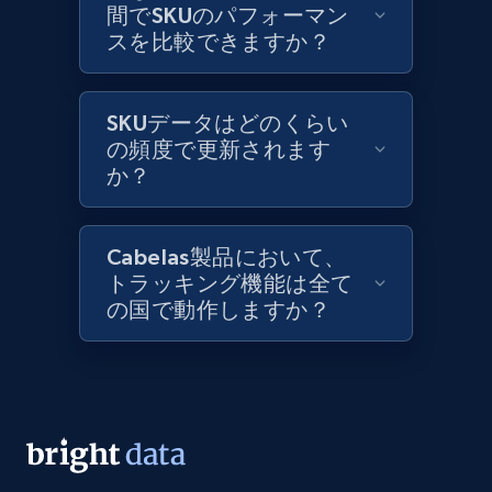
間でSKUのパフォーマン
スを比較できますか？
Lazada - Products
URL, Title, Rating, Reviews, Initial price, Final
price, Currency, Stock, and more.
SKUデータはどのくらい
の頻度で更新されます
991+
か？
165+
今すぐ始める
Cabelas製品において、
Lazada - Products - Discover products by
トラッキング機能は全て
keyword
の国で動作しますか？
URL, Title, Rating, Reviews, Initial price, Final
price, Currency, Stock, and more.
991+
165+
今すぐ始める