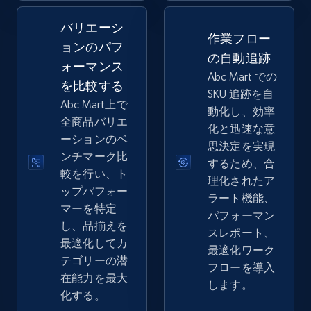
バリエーシ
2.5K+
359+
今すぐ始める
作業フロー
ョンのパフ
の自動追跡
ォーマンス
Abc Mart での
を比較する
SKU 追跡を自
eBay - Collect records by category
Abc Mart上で
動化し、効率
URL, Product id, Title, Seller name, Seller rating,
全商品バリエ
化と迅速な意
Seller reviews, Breadcrumbs, Root category, and
ーションのベ
思決定を実現
more.
ンチマーク比
するため、合
較を行い、ト
理化されたア
2.5K+
359+
今すぐ始める
ップパフォー
ラート機能、
マーを特定
パフォーマン
し、品揃えを
スレポート、
最適化してカ
最適化ワーク
Google Shopping
テゴリーの潜
フローを導入
URL, Product id, Title, Product description,
在能力を最大
します。
Rating, Reviews count, Images, Variations, and
化する。
more.