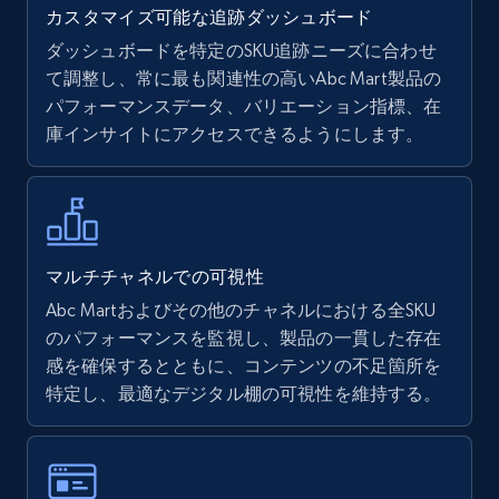
カスタマイズ可能な追跡ダッシュボード
ダッシュボードを特定のSKU追跡ニーズに合わせ
て調整し、常に最も関連性の高いAbc Mart製品の
Walmart - products
パフォーマンスデータ、バリエーション指標、在
URL, Final price, Sku, Currency, Gtin,
庫インサイトにアクセスできるようにします。
Specifications, Image urls, Top reviews, and
more.
5.6K+
875+
今すぐ始める
マルチチャネルでの可視性
Abc Martおよびその他のチャネルにおける全SKU
のパフォーマンスを監視し、製品の一貫した存在
Walmart - products - Find new products by
感を確保するとともに、コンテンツの不足箇所を
using specific category URL
特定し、最適なデジタル棚の可視性を維持する。
URL, Final price, Sku, Currency, Gtin,
Specifications, Image urls, Top reviews, and
more.