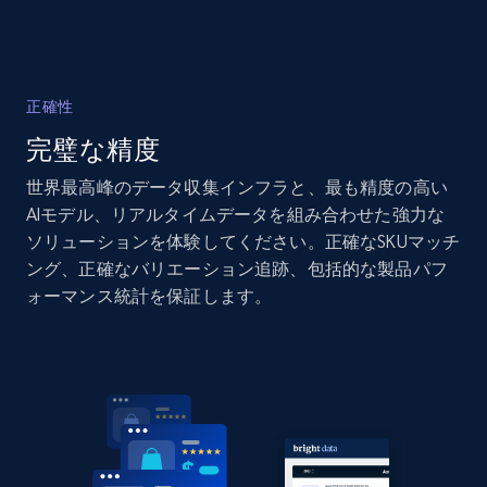
Amazon products global dataset - Collects
products by specific category URL
正確性
Title, Seller name, Brand, Description, Initial
完璧な精度
price, Currency, Availability, Reviews count, and
more.
世界最高峰のデータ収集インフラと、最も精度の高い
AIモデル、リアルタイムデータを組み合わせた強力な
2.1K+
375+
今すぐ始める
ソリューションを体験してください。正確なSKUマッチ
ング、正確なバリエーション追跡、包括的な製品パフ
ォーマンス統計を保証します。
Amazon products global dataset -
Collecting products by keyword search
Title, Seller name, Brand, Description, Initial
price, Currency, Availability, Reviews count, and
more.