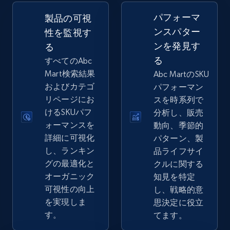
2.5K+
359+
今すぐ始める
パフォーマ
製品の可視
ンスパター
性を監視す
ンを発見す
る
eBay - Gather data on products using
る
すべてのAbc
specified keywords
Mart検索結果
Abc MartのSKU
URL, Product id, Title, Seller name, Seller rating,
およびカテゴ
パフォーマン
Seller reviews, Breadcrumbs, Root category, and
リページにお
スを時系列で
more.
けるSKUパフ
分析し、販売
ォーマンスを
動向、季節的
2.5K+
359+
今すぐ始める
詳細に可視化
パターン、製
し、ランキン
品ライフサイ
グの最適化と
クルに関する
オーガニック
知見を特定
eBay - Collect products from shops on eBay
可視性の向上
し、戦略的意
URL, Product id, Title, Seller name, Seller rating,
を実現しま
思決定に役立
Seller reviews, Breadcrumbs, Root category, and
す。
てます。
more.