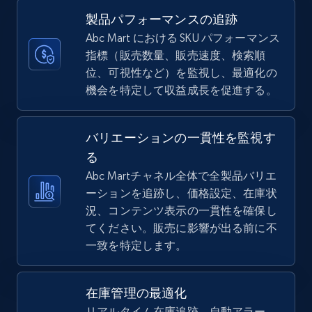
more.
製品パフォーマンスの追跡
Abc Mart における SKU パフォーマンス
5.6K+
875+
今すぐ始める
指標（販売数量、販売速度、検索順
位、可視性など）を監視し、最適化の
機会を特定して収益成長を促進する。
TikTok Shop
バリエーションの一貫性を監視す
URL, Title, Available, Description, Currency, Initial
price, Final price, Discount percent, and more.
る
Abc Martチャネル全体で全製品バリエ
ーションを追跡し、価格設定、在庫状
5.4K+
668+
今すぐ始める
況、コンテンツ表示の一貫性を確保し
てください。販売に影響が出る前に不
一致を特定します。
TikTok Shop - category
URL, Title, Available, Description, Currency, Initial
在庫管理の最適化
price, Final price, Discount percent, and more.
リアルタイム在庫追跡、自動アラー