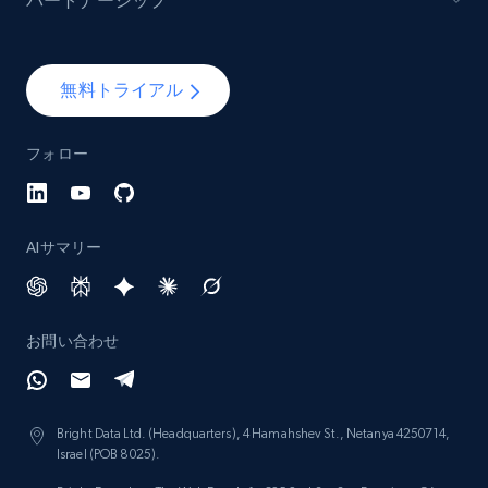
パートナーシップ
Lazada - Products - Discover products by
brand URL
無料トライアル
URL, Title, Rating, Reviews, Initial price, Final
price, Currency, Stock, and more.
フォロー
991+
164+
今すぐ始める
AIサマリー
Lowes.com
URL, Domain, Marketplace pn, Sku, Other pn,
お問い合わせ
Model number, Gtin ean pn, Product name, and
more.
Bright Data Ltd. (Headquarters), 4 Hamahshev St., Netanya 4250714,
991+
162+
今すぐ始める
Israel (POB 8025).