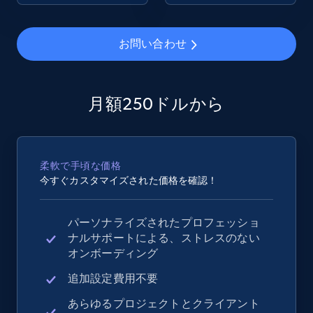
2.4K+
199+
今すぐ始める
お問い合わせ
Google Shopping - collects products from
月額250ドルから
web using keywords
URL, Product id, Title, Product description,
Rating, Reviews count, Images, Variations, and
柔軟で手頃な価格
more.
今すぐカスタマイズされた価格を確認！
2.4K+
199+
今すぐ始める
パーソナライズされたプロフェッショ
ナルサポートによる、ストレスのない
オンボーディング
Home Depot US
追加設定費用不要
URL, Domain, Country code, Model number,
あらゆるプロジェクトとクライアント
Sku, Product id, Product name, Manufacturer,