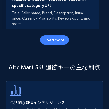
specific category URL
Title, Seller name, Brand, Description, Initial
price, Currency, Availability, Reviews count, and
more.
35.3K+
5.7K+
今すぐ始める
Load more
Amazon products - Collects products by
Abc Mart SKU追跡キーの主な利点
specific keywords
Title, Seller name, Brand, Description, Initial
price, Currency, Availability, Reviews count, and
more.
35.3K+
5.7K+
今すぐ始める
包括的なSKUインテリジェンス