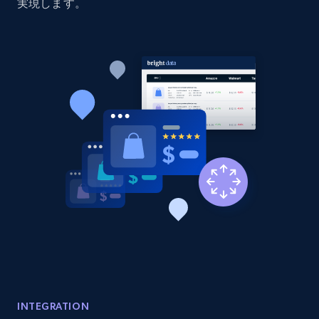
price, Currency, Availability, Reviews count, and
実現します。
more.
2.1K+
375+
今すぐ始める
Amazon products global dataset - Collect
products from Brands URLs
Title, Seller name, Brand, Description, Initial
price, Currency, Availability, Reviews count, and
more.
2.1K+
375+
今すぐ始める
Etsy
INTEGRATION