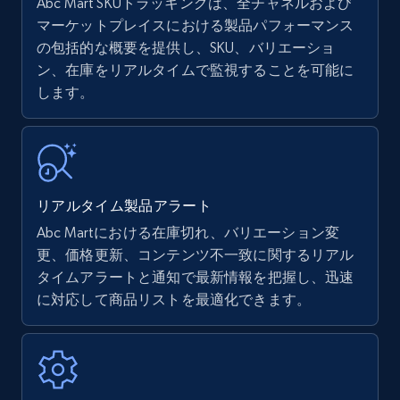
Abc Mart SKUトラッキングは、全チャネルおよび
マーケットプレイスにおける製品パフォーマンス
の包括的な概要を提供し、SKU、バリエーショ
Amazon products - find products by using
ン、在庫をリアルタイムで監視することを可能に
upc numbers
します。
Title, Seller name, Brand, Description, Initial
price, Currency, Availability, Reviews count, and
more.
35.3K+
5.7K+
今すぐ始める
リアルタイム製品アラート
Abc Martにおける在庫切れ、バリエーション変
更、価格更新、コンテンツ不一致に関するリアル
Amazon Reviews
タイムアラートと通知で最新情報を把握し、迅速
に対応して商品リストを最適化できます。
URL, Product name, Product rating, Product
rating object, Product rating max, Rating,
Author name, Asin, and more.
7.4K+
870+
今すぐ始める