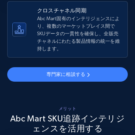
5.4K+
668+
今すぐ始める
クロスチャネル同期
Abc Mart固有のインテリジェンスによ
り、複数のマーケットプレイス間で
SKUデータの一貫性を確保し、全販売
Amazon sellers info
チャネルにわたる製品情報の統一を維
Seller id, URL, Seller name, Description, Detailed
持します。
info, Stars, Feedbacks, Return policy, and more.
2.5K+
378+
今すぐ始める
専門家に相談する
eBay
URL, Product id, Title, Seller name, Seller rating,
メリット
Seller reviews, Breadcrumbs, Root category, and
Abc Mart SKU追跡インテリジ
more.
ェンスを活用する