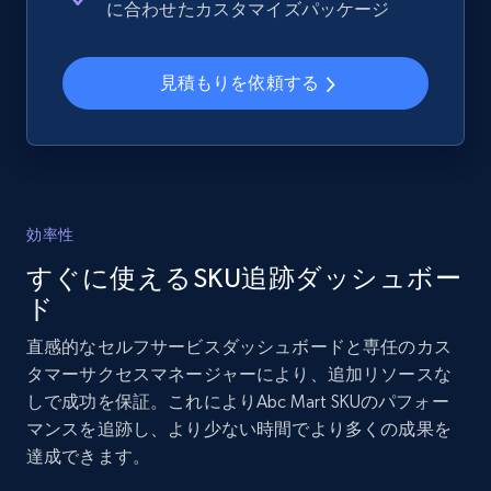
に合わせたカスタマイズパッケージ
and more.
見積もりを依頼する
2.1K+
355+
今すぐ始める
Home Depot US - Gather data on products
using specified keywords
効率性
URL, Domain, Country code, Model number,
すぐに使えるSKU追跡ダッシュボー
Sku, Product id, Product name, Manufacturer,
and more.
ド
直感的なセルフサービスダッシュボードと専任のカス
2.1K+
355+
今すぐ始める
タマーサクセスマネージャーにより、追加リソースな
しで成功を保証。これによりAbc Mart SKUのパフォー
マンスを追跡し、より少ない時間でより多くの成果を
達成できます。
Home Depot US - Discover products by