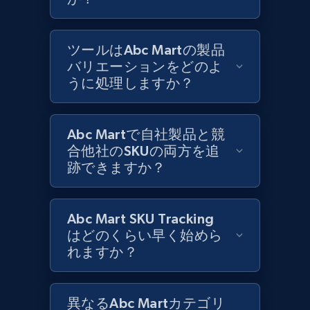
Best Buy products
ツールはAbc Martの製品
URL, Product id, Title, Images, Final price,
バリエーションをどのよ
Currency, Discount, Initial price, and more.
うに処理しますか？
1.1K+
149+
今すぐ始める
Abc Martで自社製品と競
合他社のSKUの両方を追
跡できますか？
Best Buy products - Collect data on
products using specified keywords
Abc Mart SKU Tracking
URL, Product id, Title, Images, Final price,
はどのくらい早く始めら
Currency, Discount, Initial price, and more.
れますか？
1.1K+
149+
今すぐ始める
異なるAbc Martカテゴリ