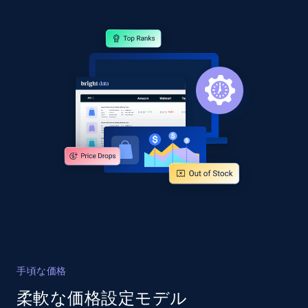
specified URL
URL, Domain, Country code, Model number,
Sku, Product id, Product name, Manufacturer,
and more.
2.1K+
355+
今すぐ始める
Home Depot US - Discover products by
specified UPC
URL, Domain, Country code, Model number,
Sku, Product id, Product name, Manufacturer,
and more.
2.1K+
355+
今すぐ始める
手頃な価格
柔軟な価格設定モデル