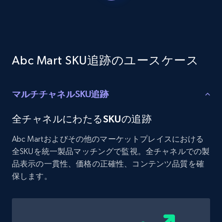
Etsy - Collects data from shop's URL
URL, Product id, Listing inventory id, Title, Rating,
Reviews count shop, Reviews count item, Initial
price, and more.
Abc Mart SKU追跡のユースケース
1.9K+
323+
今すぐ始める
マルチチャネルSKU追跡
Amazon products search
全チャネルにわたるSKUの追跡
Asin, URL, Name, Sponsored, Initial price, Final
Abc Martおよびその他のマーケットプレイスにおける
price, Currency, Sold, and more.
全SKUを統一製品マッチングで監視。全チャネルでの製
品表示の一貫性、価格の正確性、コンテンツ品質を確
1.6K+
181+
今すぐ始める
保します。
Target