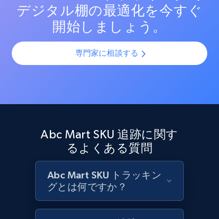
デジタル棚の最適化を今すぐ
Target - Discover products by category url
開始しましょう。
URL, Product id, Title, Product description,
Rating, Reviews count, Initial price, Discount,
and more.
専門家に相談する
1.3K+
175+
今すぐ始める
Target - Discover products by specified
Abc Mart SKU 追跡に関す
UPC
るよくある質問
URL, Product id, Title, Product description,
Rating, Reviews count, Initial price, Discount,
and more.
Abc Mart SKU トラッキン
グとは何ですか？
1.3K+
175+
今すぐ始める