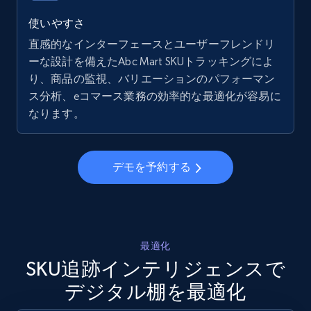
5.6K+
875+
今すぐ始める
使いやすさ
直感的なインターフェースとユーザーフレンドリ
ーな設計を備えたAbc Mart SKUトラッキングによ
り、商品の監視、バリエーションのパフォーマン
Walmart - products - Collects products by
ス分析、eコマース業務の効率的な最適化が容易に
specific keywords
なります。
URL, Final price, Sku, Currency, Gtin,
Specifications, Image urls, Top reviews, and
more.
デモを予約する
5.6K+
875+
今すぐ始める
最適化
Walmart - products - Discover products by
SKU追跡インテリジェンスで
using sku numbers
デジタル棚を最適化
URL, Final price, Sku, Currency, Gtin,
Specifications, Image urls, Top reviews, and