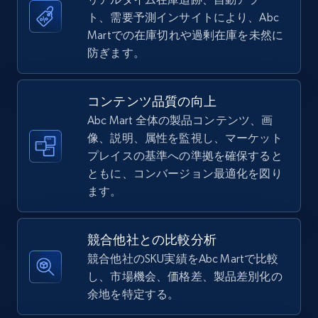
ト、需要予測インサイトにより、Abc
5.4K+
668+
今すぐ始める
Martでの在庫切れや過剰在庫を未然に
防ぎます。
TikTok Shop - Collect TikTok shop products
コンテンツ品質の向上
by keywords search
Abc Mart 全体の製品コンテンツ、画
URL, Title, Available, Description, Currency, Initial
像、説明、属性を監視し、マーケット
price, Final price, Discount percent, and more.
プレイスの基準への準拠を確保すると
ともに、コンバージョン最適化を図り
5.4K+
668+
今すぐ始める
ます。
競合他社との比較分析
TikTok Shop - discover records by shop url
競合他社のSKU実績をAbc Martで比較
し、市場機会、価格差、製品差別化の
URL, Title, Available, Description, Currency, Initial
余地を特定する。
price, Final price, Discount percent, and more.