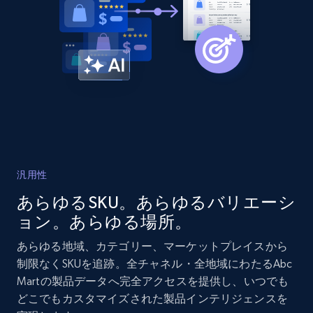
2.1K+
375+
今すぐ始める
Amazon products global dataset - Collects
products by best sellers category URL
Title, Seller name, Brand, Description, Initial
price, Currency, Availability, Reviews count, and
more.
汎用性
2.1K+
375+
今すぐ始める
あらゆるSKU。あらゆるバリエーシ
ョン。あらゆる場所。
あらゆる地域、カテゴリー、マーケットプレイスから
Amazon products global dataset - Collect
制限なくSKUを追跡。全チャネル・全地域にわたるAbc
Amazon products by seller URL
Martの製品データへ完全アクセスを提供し、いつでも
どこでもカスタマイズされた製品インテリジェンスを
Title, Seller name, Brand, Description, Initial