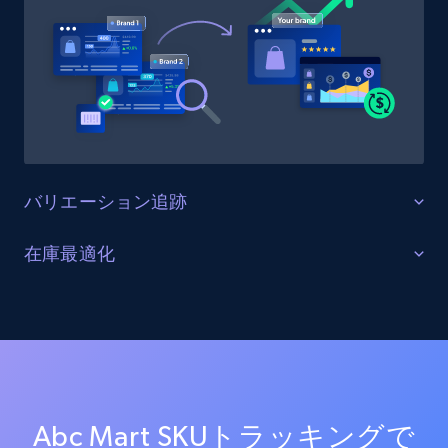
URL, Product id, Title, Product description,
Rating, Reviews count, Initial price, Discount,
and more.
1.3K+
175+
今すぐ始める
バリエーション追跡
Target - Gather data on products using
specified keywords
すべての製品バリエーションを監視する
在庫最適化
URL, Product id, Title, Product description,
Abc Mart上の全商品バリエーション（サイズ、カラ
Rating, Reviews count, Initial price, Discount,
在庫レベルと供給状況を最適化する
ー、構成オプションを含む）を追跡します。バリエー
and more.
ションの一貫性を確保し、欠落バリエーションを特定
すべてのAbc Martチャネルにおける在庫状況をリアル
し、商品品揃えを最適化します。
タイムで監視します。在庫切れ、在庫不足、在庫状況
1.3K+
175+
今すぐ始める
の変化に関するアラートを受け取り、サプライチェー
ンを最適化し売上を最大化します。
Abc Mart SKUトラッキングで