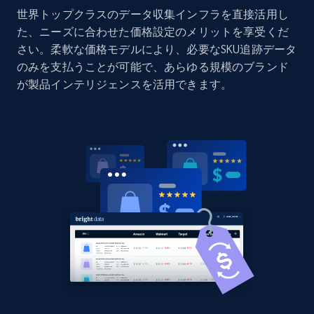
世界トップクラスのデータ収集インフラを直接活用し
Home Depot US - Discovery products by
た、ニーズに合わせた価格設定のメリットを享受くだ
specific category URL
さい。柔軟な価格モデルにより、必要なSKU追跡データ
URL, Domain, Country code, Model number,
のみを支払うことが可能で、あらゆる規模のブランド
Sku, Product id, Product name, Manufacturer,
が製品インテリジェンスを活用できます。
and more.
2.1K+
355+
今すぐ始める
Amazon products global dataset
Title, Seller name, Brand, Description, Initial
price, Currency, Availability, Reviews count, and
more.
2.1K+
375+
今すぐ始める