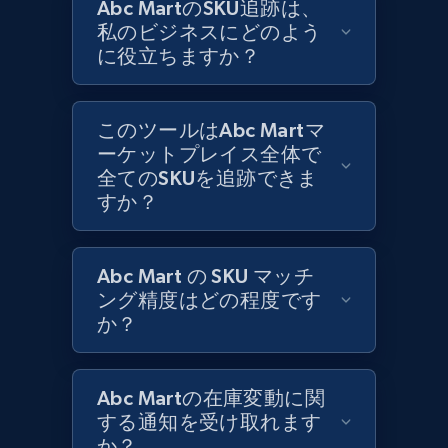
Abc MartのSKU追跡は、
私のビジネスにどのよう
に役立ちますか？
Zara - Products
Category id, Product id, Product name, Price,
Currency, Colour code, Colour, Description, and
このツールはAbc Martマ
more.
ーケットプレイス全体で
全てのSKUを追跡できま
1.2K+
208+
今すぐ始める
すか？
Abc Mart の SKU マッチ
Zara - Products - discovery by category url
ング精度はどの程度です
Category id, Product id, Product name, Price,
か？
Currency, Colour code, Colour, Description, and
more.
Abc Martの在庫変動に関
1.2K+
208+
今すぐ始める
する通知を受け取れます
か？