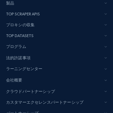
製品
Lazada - Products - Discover products by
TOP SCRAPER APIS
category URL or brand URL
URL, Title, Rating, Reviews, Initial price, Final
プロキシの収集
price, Currency, Stock, and more.
TOP DATASETS
991+
164+
今すぐ始める
プログラム
法的許諾事項
Lazada - Products - Discover products by
ラーニングセンター
seller URL
会社概要
URL, Title, Rating, Reviews, Initial price, Final
price, Currency, Stock, and more.
クラウドパートナーシップ
991+
164+
今すぐ始める
カスタマーエクセレンスパートナーシップ