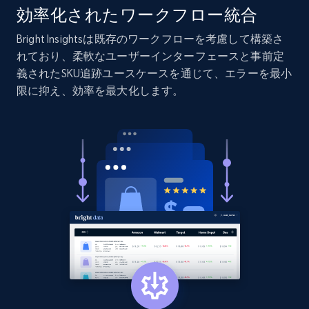
URL, Product id, Listing inventory id, Title, Rating,
効率化されたワークフロー統合
Reviews count shop, Reviews count item, Initial
price, and more.
Bright Insightsは既存のワークフローを考慮して構築さ
れており、柔軟なユーザーインターフェースと事前定
義されたSKU追跡ユースケースを通じて、エラーを最小
1.9K+
323+
今すぐ始める
限に抑え、効率を最大化します。
Etsy - Collect data on products using
specified keywords
URL, Product id, Listing inventory id, Title, Rating,
Reviews count shop, Reviews count item, Initial
price, and more.
1.9K+
323+
今すぐ始める