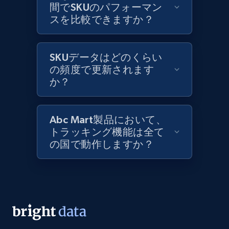
間でSKUのパフォーマン
スを比較できますか？
Lazada - Products
URL, Title, Rating, Reviews, Initial price, Final
price, Currency, Stock, and more.
SKUデータはどのくらい
の頻度で更新されます
991+
か？
164+
今すぐ始める
Abc Mart製品において、
Lazada - Products - Discover products by
トラッキング機能は全て
keyword
の国で動作しますか？
URL, Title, Rating, Reviews, Initial price, Final
price, Currency, Stock, and more.
991+
164+
今すぐ始める