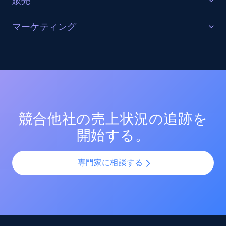
販売
セールスインテリジェンス
マーケティング
競合他社の売上をブランド別、SKU別、属性別に分析
キャンペーン最適化
し、販売機会と脅威を特定する。同時にマーケットプ
レイス情報を活用して潜在的なパートナーや流通チャ
- 市場分析の知見を活用し、マーケティングキャンペー
ネルを発見し、市場シェアの変化を監視して戦略の効
ンやプロモーションを最適化します。競合他社の販促
果を評価する。
活動やマーケティング支出を分析して戦略を洗練さ
せ、市場シェアの変化を追跡し、競争力を維持するた
競合他社の売上状況の追跡を
めにマーケティング施策を適宜調整します。
開始する。
専門家に相談する