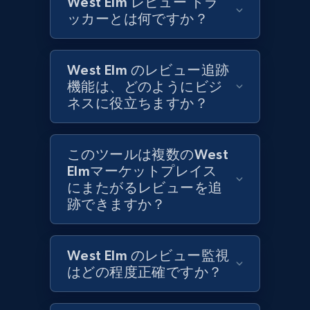
West Elm レビュー トラ
1.3K+
175+
今すぐ始める
ッカーとは何ですか？
West Elm のレビュー追跡
Target - Discover products by specified
機能は、どのようにビジ
UPC
ネスに役立ちますか？
URL, Product id, Title, Product description,
Rating, Reviews count, Initial price, Discount,
and more.
このツールは複数のWest
Elmマーケットプレイス
1.3K+
175+
今すぐ始める
にまたがるレビューを追
跡できますか？
Zara - Products
West Elm のレビュー監視
Category id, Product id, Product name, Price,
はどの程度正確ですか？
Currency, Colour code, Colour, Description, and
more.