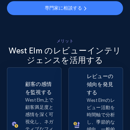
Seller id, URL, Seller name, Description, Detailed
専門家に相談する
info, Stars, Feedbacks, Return policy, and more.
2.5K+
378+
今すぐ始める
メリット
West Elm のレビューインテリ
eBay
ジェンスを活用する
URL, Product id, Title, Seller name, Seller rating,
Seller reviews, Breadcrumbs, Root category, and
more.
レビューの
顧客の感情
傾向を発見
2.5K+
359+
今すぐ始める
を監視する
する
West Elm上で
West Elmのレ
顧客満足度と
ビュー活動を
感情を深く可
時間軸で分析
eBay - Gather data on products using
視化し、ネガ
し、季節的な
specified keywords
ティブなフィ
傾向、一般的