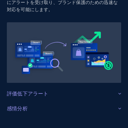
にアラートを受け取り、ブランド保護のための迅速な
対応を可能にします。
Amazon products search
Asin, URL, Name, Sponsored, Initial price, Final
price, Currency, Sold, and more.
1.6K+
181+
今すぐ始める
Target
評価低下アラート
URL, Product id, Title, Product description,
Rating, Reviews count, Initial price, Discount,
and more.
製品評価を保護する
感情分析
West Elmで製品評価の変化を監視し、商品ページの高
顧客フィードバックの傾向を理解する
1.3K+
175+
今すぐ始める
い顧客満足度スコアを維持してください。製品リリー