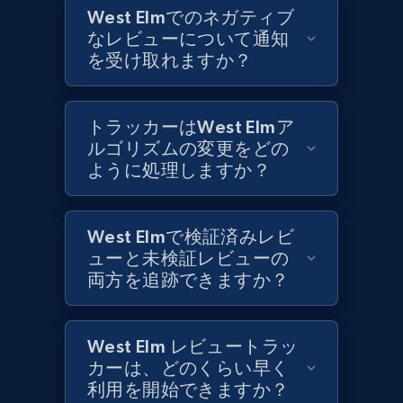
West Elmでのネガティブ
なレビューについて通知
1.2K+
208+
今すぐ始める
を受け取れますか？
Zara - Products - discovery by category url
トラッカーはWest Elmア
ルゴリズムの変更をどの
Category id, Product id, Product name, Price,
ように処理しますか？
Currency, Colour code, Colour, Description, and
more.
West Elmで検証済みレビ
1.2K+
208+
今すぐ始める
ューと未検証レビューの
両方を追跡できますか？
Best Buy products
West Elm レビュートラッ
URL, Product id, Title, Images, Final price,
カーは、どのくらい早く
Currency, Discount, Initial price, and more.
利用を開始できますか？