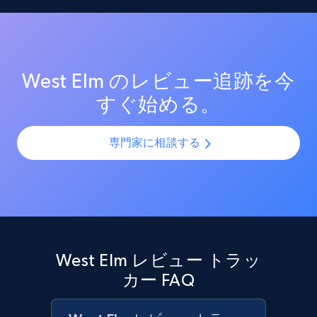
ス時や更新時の急激な評価低下を検知し、早期対応に
AI搭載の感情分析を活用し、West Elmの全レビューか
よる評判の悪化を防ぎます。
ら顧客の感情や意見を把握します。大規模なレビュー
パターンの分析により、頻出する苦情、人気の機能、
Target - Gather data on products using
製品改善の機会を特定します。
specified keywords
West Elm のレビュー追跡を今
URL, Product id, Title, Product description,
すぐ始める。
Rating, Reviews count, Initial price, Discount,
and more.
専門家に相談する
1.3K+
175+
今すぐ始める
Target - Discover products by category url
URL, Product id, Title, Product description,
West Elm レビュー トラッ
Rating, Reviews count, Initial price, Discount,
カー FAQ
and more.