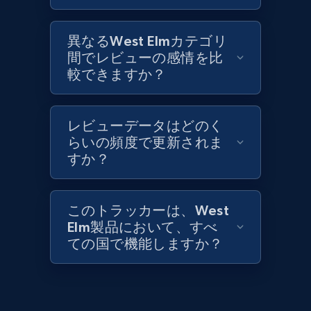
1.1K+
149+
今すぐ始める
異なるWest Elmカテゴリ
間でレビューの感情を比
較できますか？
Best Buy products - Collect data on
products using specified keywords
URL, Product id, Title, Images, Final price,
レビューデータはどのく
Currency, Discount, Initial price, and more.
らいの頻度で更新されま
すか？
1.1K+
149+
今すぐ始める
このトラッカーは、West
Elm製品において、すべ
ての国で機能しますか？
Lowes.com
URL, Domain, Marketplace pn, Sku, Other pn,
Model number, Gtin ean pn, Product name, and
more.