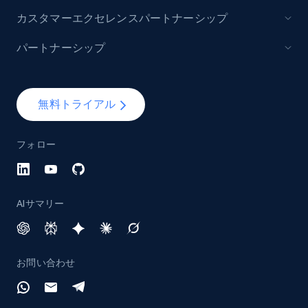
more.
カスタマーエクセレンスパートナーシップ
991+
162+
今すぐ始める
パートナーシップ
無料トライアル
Lazada - Products
URL, Title, Rating, Reviews, Initial price, Final
フォロー
price, Currency, Stock, and more.
988+
160+
今すぐ始める
AIサマリー
Lazada - Products - Discover products by
お問い合わせ
keyword
URL, Title, Rating, Reviews, Initial price, Final
price, Currency, Stock, and more.