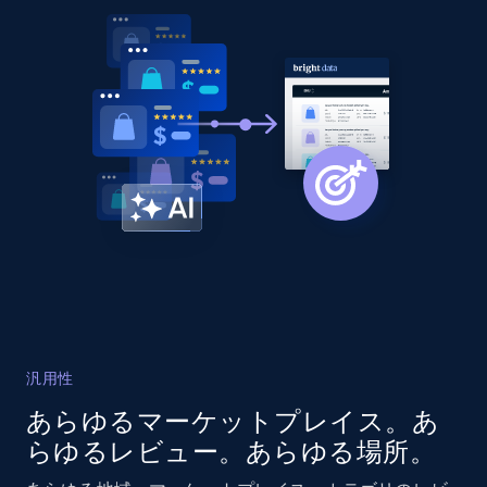
more.
2.1K+
375+
今すぐ始める
Amazon products global dataset -
Collecting products by keyword search
Title, Seller name, Brand, Description, Initial
price, Currency, Availability, Reviews count, and
more.
2.1K+
375+
今すぐ始める
汎用性
あらゆるマーケットプレイス。あ
らゆるレビュー。あらゆる場所。
Amazon products global dataset - Collects