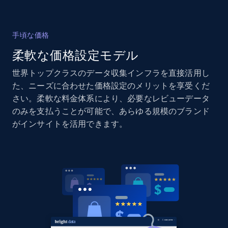
手頃な価格
Home Depot US - Discover products by
柔軟な価格設定モデル
specified UPC
URL, Domain, Country code, Model number,
世界トップクラスのデータ収集インフラを直接活用し
Sku, Product id, Product name, Manufacturer,
た、ニーズに合わせた価格設定のメリットを享受くだ
and more.
さい。柔軟な料金体系により、必要なレビューデータ
のみを支払うことが可能で、あらゆる規模のブランド
2.1K+
353+
今すぐ始める
がインサイトを活用できます。
Home Depot US - Discovery products by
specific category URL
URL, Domain, Country code, Model number,
Sku, Product id, Product name, Manufacturer,
and more.