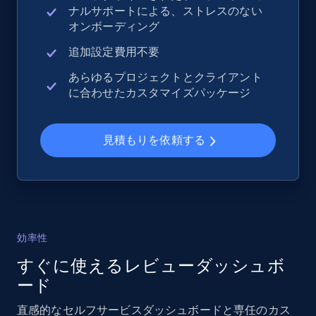
ナルサポートによる、ストレスのない
web using keywords
オンボーディング
URL, Product id, Title, Product description,
追加設定費用不要
Rating, Reviews count, Images, Variations, and
more.
あらゆるプロジェクトとクライアント
に合わせたカスタマイズパッケージ
2.4K+
199+
今すぐ始める
見積もりを依頼する
Home Depot US
URL, Domain, Country code, Model number,
Sku, Product id, Product name, Manufacturer,
and more.
効率性
すぐに使えるレビューダッシュボ
2.1K+
353+
今すぐ始める
ード
直感的なセルフサービスダッシュボードと専任のカス