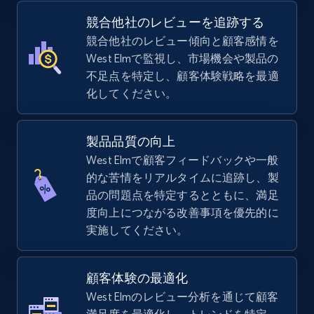
TikTok Shop
競合他社のレビューを追跡する
URL, Title, Available, Description, Currency, Initial
競合他社のレビュー傾向と顧客感情を
price, Final price, Discount percent, and more.
West Elmで監視し、市場機会や製品の
不足点を特定し、顧客体験戦略を最適
化してください。
5.4K+
667+
今すぐ始める
製品品質の向上
West Elmで顧客フィードバックや一般
TikTok Shop - category
的な苦情をリアルタイムに追跡し、製
URL, Title, Available, Description, Currency, Initial
品の問題点を特定するとともに、満足
price, Final price, Discount percent, and more.
度向上につながる改善事項を優先的に
実施してください。
5.4K+
667+
今すぐ始める
顧客体験の最適化
West Elmのレビュー分析を通じて顧客
TikTok Shop - Collect TikTok shop products