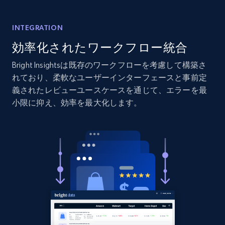
Amazon products global dataset - Collect
INTEGRATION
products from Brands URLs
Title, Seller name, Brand, Description, Initial
効率化されたワークフロー統合
price, Currency, Availability, Reviews count, and
Bright Insightsは既存のワークフローを考慮して構築さ
more.
れており、柔軟なユーザーインターフェースと事前定
義されたレビューユースケースを通じて、エラーを最
2.1K+
375+
今すぐ始める
小限に抑え、効率を最大化します。
Etsy
URL, Product id, Listing inventory id, Title, Rating,
Reviews count shop, Reviews count item, Initial
price, and more.
1.9K+
322+
今すぐ始める