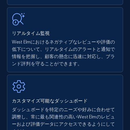
more.
35.2K+
5.7K+
今すぐ始める
リアルタイム監視
West Elmにおけるネガティブなレビューや評価の
Amazon Reviews
低下について、リアルタイムのアラートと通知で
URL, Product name, Product rating, Product
情報を把握し、顧客の懸念に迅速に対応し、ブラ
rating object, Product rating max, Rating,
ンド評判を守ることができます。
Author name, Asin, and more.
7.4K+
870+
今すぐ始める
カスタマイズ可能なダッシュボード
ダッシュボードを特定のニーズや好みに合わせて
Walmart - products
調整し、常に最も関連性の高いWest Elmのレビュ
URL, Final price, Sku, Currency, Gtin,
ーおよび評価データにアクセスできるようにして
Specifications, Image urls, Top reviews, and