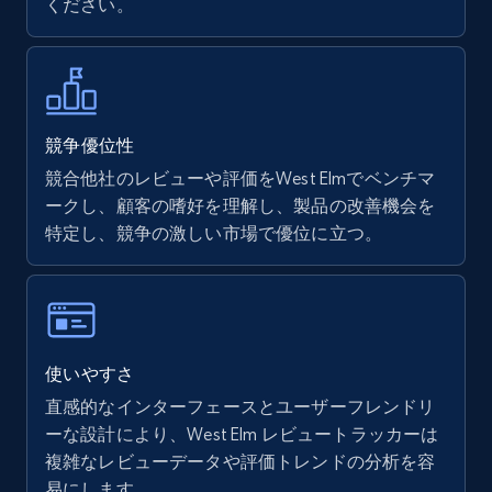
ください。
more.
5.6K+
875+
今すぐ始める
競争優位性
競合他社のレビューや評価をWest Elmでベンチマ
Walmart - products - Find new products by
ークし、顧客の嗜好を理解し、製品の改善機会を
using specific category URL
特定し、競争の激しい市場で優位に立つ。
URL, Final price, Sku, Currency, Gtin,
Specifications, Image urls, Top reviews, and
more.
5.6K+
875+
今すぐ始める
使いやすさ
直感的なインターフェースとユーザーフレンドリ
ーな設計により、West Elm レビュートラッカーは
Walmart - products - Collects products by
複雑なレビューデータや評価トレンドの分析を容
specific keywords
易にします。