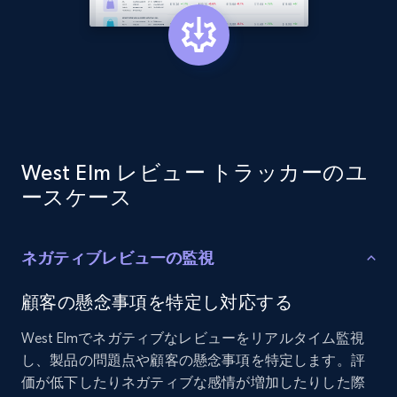
Etsy - Collect data on products using
specified keywords
URL, Product id, Listing inventory id, Title, Rating,
Reviews count shop, Reviews count item, Initial
price, and more.
West Elm レビュー トラッカーのユ
ースケース
1.9K+
322+
今すぐ始める
ネガティブレビューの監視
Etsy - Collects data from shop's URL
顧客の懸念事項を特定し対応する
URL, Product id, Listing inventory id, Title, Rating,
Reviews count shop, Reviews count item, Initial
West Elmでネガティブなレビューをリアルタイム監視
price, and more.
し、製品の問題点や顧客の懸念事項を特定します。評
価が低下したりネガティブな感情が増加したりした際
1.9K+
322+
今すぐ始める