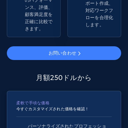
のパフォーマ
ポート作成、
URL, Product id, Title, Seller name, Seller rating,
ンス、評価、
対応ワークフ
Seller reviews, Breadcrumbs, Root category, and
顧客満足度を
ローを合理化
more.
正確に比較で
します。
きます。
2.5K+
359+
今すぐ始める
お問い合わせ
Google Shopping
URL, Product id, Title, Product description,
月額250ドルから
Rating, Reviews count, Images, Variations, and
more.
2.4K+
199+
今すぐ始める
柔軟で手頃な価格
今すぐカスタマイズされた価格を確認！
パーソナライズされたプロフェッショ
Google Shopping - collects products from