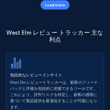
35.2K+
5.7K+
今すぐ始める
Load more
Amazon products - Collects products by
West Elm レビュー トラッカー 主な
specific keywords
利点
Title, Seller name, Brand, Description, Initial
price, Currency, Availability, Reviews count, and
more.
35.2K+
5.7K+
今すぐ始める
包括的なレビューインサイト
West Elm レビュートラッカーは、顧客のフィード
Amazon products - find products by using
バックと評価を包括的に把握できるツールです。
upc numbers
これにより、評判リスクを特定し、顧客の感情に
基づいて製品提供を最適化することが可能になり
Title, Seller name, Brand, Description, Initial
ます。
price, Currency, Availability, Reviews count, and