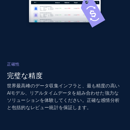
2.1K+
353+
今すぐ始める
Amazon products global dataset
Title, Seller name, Brand, Description, Initial
price, Currency, Availability, Reviews count, and
more.
正確性
完璧な精度
2.1K+
375+
今すぐ始める
世界最高峰のデータ収集インフラと、最も精度の高い
AIモデル、リアルタイムデータを組み合わせた強力な
ソリューションを体験してください。正確な感情分析
Amazon products global dataset - Collects
と包括的なレビュー統計を保証します。
products by specific category URL
Title, Seller name, Brand, Description, Initial
price, Currency, Availability, Reviews count, and