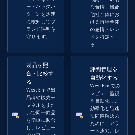
URL, Product id, Title, Seller name, Seller rating,
ードバックパ
な苦情、競合
Seller reviews, Breadcrumbs, Root category, and
ターンを迅速
他社全体にお
more.
に検知してブ
ける市場全体
ランド評判を
の感情トレン
2.5K+
359+
今すぐ始める
守ります。
ドを特定す
る。
eBay - Collect products from shops on eBay
製品を照
評判管理を
合・比較す
URL, Product id, Title, Seller name, Seller rating,
自動化する
Seller reviews, Breadcrumbs, Root category, and
る
West Elm での
more.
West Elmで出
レビュー監視
品者や販売チ
を自動化し、
2.5K+
359+
今すぐ始める
ャネルをまた
効率化と迅速
いで同一商品
な問題解決の
を簡単に照合
ために、アラ
し、レビュー
ート通知、レ
eBay - Collect records by category