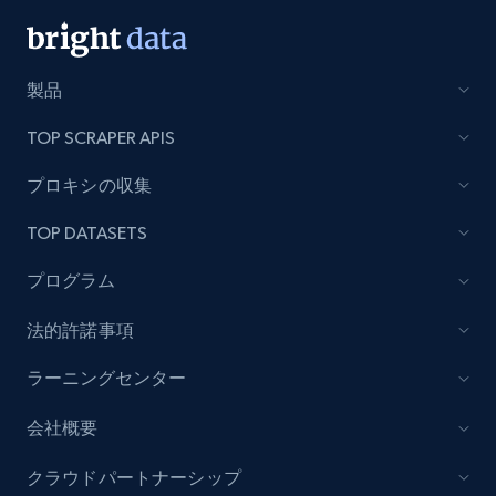
991+
162+
今すぐ始める
製品
TOP SCRAPER APIS
Lowes.com - Gather data on products using
specified keywords
プロキシの収集
URL, Domain, Marketplace pn, Sku, Other pn,
TOP DATASETS
Model number, Gtin ean pn, Product name, and
more.
プログラム
991+
162+
今すぐ始める
法的許諾事項
ラーニングセンター
Lowes.com - Collect records by category
会社概要
URL, Domain, Marketplace pn, Sku, Other pn,
クラウドパートナーシップ
Model number, Gtin ean pn, Product name, and