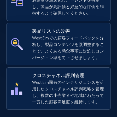
満足度を最適化し、トレンドを特定
by keywords search
し、製品が高評価と好意的な評価を維
URL, Title, Available, Description, Currency, Initial
持するよう確保してください。
price, Final price, Discount percent, and more.
製品リストの改善
5.4K+
667+
今すぐ始める
West Elmでの顧客フィードバックを分
析し、製品コンテンツを微調整するこ
とで、よくある懸念事項に対処しコン
TikTok Shop - discover records by shop url
バージョン率を向上させましょう。
URL, Title, Available, Description, Currency, Initial
price, Final price, Discount percent, and more.
クロスチャネル評判管理
West Elm固有のインテリジェンスを活
5.4K+
667+
今すぐ始める
用したクロスチャネル評判戦略を管理
し、複数の小売業者や地域にわたって
一貫した顧客満足度を維持します。
Amazon sellers info