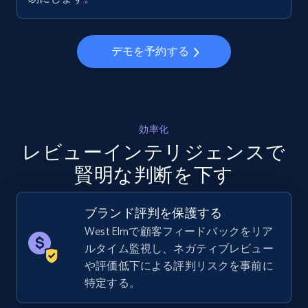
URL, Final price, Sku, Currency, Gtin,
Specifications, Image urls, Top reviews, and
more.
デモを予約する
5.6K+
875+
今すぐ始める
効率化
レビューインテリジェンスで
Walmart - products - Discover products by
賢明な判断を下す
using sku numbers
URL, Final price, Sku, Currency, Gtin,
Specifications, Image urls, Top reviews, and
ブランド評判を保護する
more.
West Elmで顧客フィードバックをリア
ルタイム監視し、ネガティブレビュー
5.6K+
875+
今すぐ始める
や評価低下による評判リスクを事前に
特定する。