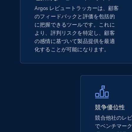
Argos レビュートラッカーは、顧客
のフィードバックと評価を包括的
TikTok Shop - Collect TikTok shop
に把握できるツールです。これに
products by keywords search
より、評判リスクを特定し、顧客
URL, Title, Available, Description, Currency, Initial
の感情に基づいて製品提供を最適
price, Final price, Discount percent, and more.
化することが可能になります。
5.4K+
667+
今すぐ始める
eBay
URL, Product id, Title, Seller name, Seller rating,
競争優位性
Seller reviews, Breadcrumbs, Root category, and
more.
競合他社のレビュ
でベンチマー