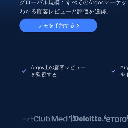
から始まる
グローバル規模：すべてのArgosマーケ
$5
$2.5/G
50% OFF
わたる顧客レビューと評価を追跡。
プロキシサービス
から始まる
ISPプロキシ
$1.3/IP
デモを予約する
住宅用プロキシ
50% OFF
400M+ 実際のピアデバイスからのグ
バルIP
データセンタープロキシ
効率的なデータ抽出を実現する高速
性の高いプロキシ
Argos上の顧客レビュー
A
を監視する
を