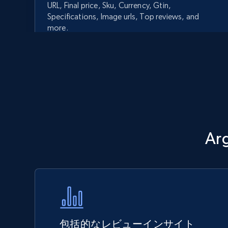
URL, Final price, Sku, Currency, Gtin,
Specifications, Image urls, Top reviews, and
more.
5.6K+
875+
今すぐ始める
Walmart - products - Discover
A
products by using sku numbers
URL, Final price, Sku, Currency, Gtin,
Specifications, Image urls, Top reviews, and
more.
5.6K+
875+
今すぐ始める
包括的なレビューインサイト