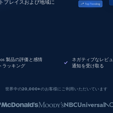
ットプレイスおよび地域に
データセンタープロキシ
$0.9/IP
B
ISPプロキシ
ロー
70万以上の完全準拠の静的住宅用プロキシ
で信頼
rgos 製品の評価と感情
ネガティブなレビ
トラッキング
通知を受け取る
世界中の20,000+のお客様にご利用いただいています