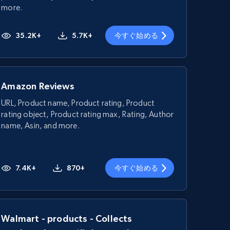
more.
35.2K+
5.7K+
今すぐ始める
Amazon Reviews
URL, Product name, Product rating, Product
rating object, Product rating max, Rating, Author
name, Asin, and more.
7.4K+
870+
今すぐ始める
Walmart - products - Collects