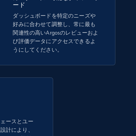
ード
ダッシュボードを特定のニーズや
Amazon sellers info
好みに合わせて調整し、常に最も
Seller id, URL, Seller name, Description, Detailed
関連性の高いArgosのレビューおよ
info, Stars, Feedbacks, Return policy, and more.
び評価データにアクセスできるよ
うにしてください。
2.5K+
378+
今すぐ始める
eBay - Collect products from shops on
eBay
URL, Product id, Title, Seller name, Seller rating,
Seller reviews, Breadcrumbs, Root category, and
フェースとユー
more.
な設計により、