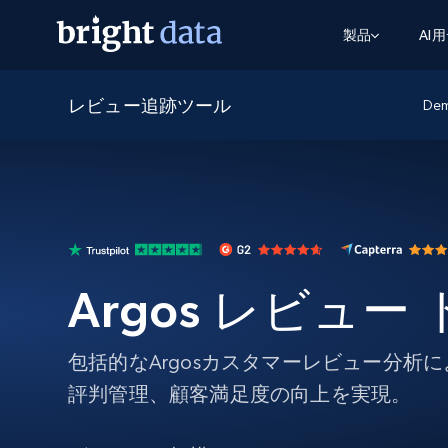
製品
AI
レビュー追跡ツール
ウェブアクセスAPI
マルチモーダルトレーニング
WEBアクセスAPI
De
ツール
Web Unlocker API
動画と音声データ
Web Unlocker API
から始まる
$1/1k req
1つのAPIでブロックとCAPTCHAを解
より多くのデータで、より少ない障
FREE TIER
ーニング
統合
Discover API
FREE
から始まる
クロールAPI
ビデオフィード – VLA対応済み
$1/1k req
Always live web discovery for agents
ブラウザ拡張機能
ヒューマノイドロボットのポリシー
めの継続的かつターゲットを絞った
SERP API
SERP API
から始まる
画を取得
ネットワークステータス
$1/1k req
オンデマンドですばやく容易に検索
FREE TIER
Argos レビュー
ンをスクレイピング
データパッケージ
グーグル
ビング
ダックダックゴ
から始まる
Scraping Browser
あらゆる業界向けのLLM対応データセ
$5/GB
ヤンデックス
入手
包括的なArgosカスタマーレビュー分析
Scraping Browser
組み込みのブロック解除とホスティ
評判管理、顧客満足度の向上を実現。
プロキシサービス
よるスクレイピングブラウザの設定
住宅用プロキシ