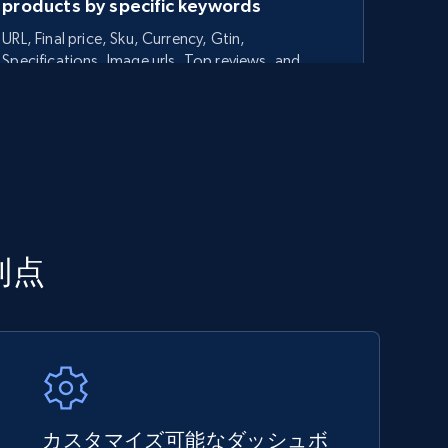
products by specific keywords
URL, Final price, Sku, Currency, Gtin,
Specifications, Image urls, Top reviews, and
more.
5.6K+
875+
今すぐ始める
TikTok Shop - category
利点
URL, Title, Available, Description, Currency, Initial
price, Final price, Discount percent, and more.
5.4K+
667+
今すぐ始める
カスタマイズ可能なダッシュボ