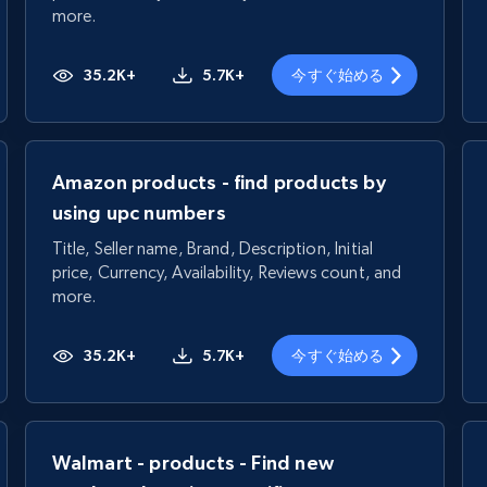
more.
35.2K+
5.7K+
今すぐ始める
Amazon products - find products by
using upc numbers
Title, Seller name, Brand, Description, Initial
price, Currency, Availability, Reviews count, and
more.
35.2K+
5.7K+
今すぐ始める
Walmart - products - Find new