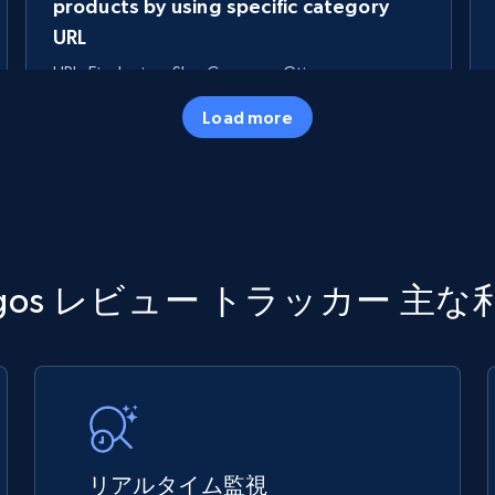
products by using specific category
URL
URL, Final price, Sku, Currency, Gtin,
Specifications, Image urls, Top reviews, and
Load more
more.
5.6K+
875+
今すぐ始める
TikTok Shop
rgos レビュー トラッカー 主な
URL, Title, Available, Description, Currency, Initial
price, Final price, Discount percent, and more.
5.4K+
667+
今すぐ始める
リアルタイム監視