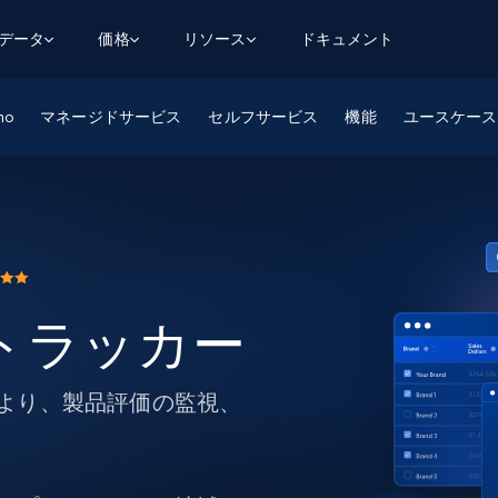
用データ
価格
リソース
ドキュメント
mo
マネージドサービス
AGENTIC WEB EXECUTION
データフィード
データ
セルフサービス
機能
ユースケース
デ
デ
リ
学習ハブ
検索と抽出
スクレーパー
スクレイパーAPI
から始まる
$1
$0.75/1k rec
決
壁でトレ
AIアプリがWebを検索・クロールできるよう
600以上のウェブサイトからリアルタイム
FREE TIER
にする
データを取得
ブログ
Scraper Studio
リンクトイン
eコマース
から始まる
エージェントブラウザ
$1/1k req
ソーシャルメディア
チャットGPT
ケーススタディ
FREE TIER
学習のた
エージェントがウェブサイトを閲覧し、行動
AIスクレイパースタジオ
ウェブ動
できるようにする
から始まる
どのサイトもデータパイプラインに変換
データセットマーケットプレイス
オンラインセミナー
エンジ
$250/100K rec
 トラッカー
ブライトデータMCP
FREE
データセットマーケットプレイス
ウェブを解き放つオールインワンツールキッ
から始まる
プロキシロケーション
Data Firehose
ットを
ト
事前収集された600以上のドメインからの
$0.2/1k HTML
データ
により、製品評価の監視、
リンクトイン
eコマース
マスタークラス
ングに
ソーシャルメディア
不動産
Data Firehose
ビデオ
Real-time web data, delivered as it’s
collected
から始まる