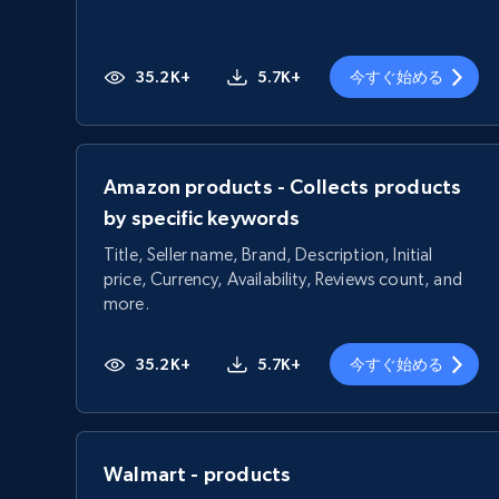
35.2K+
5.7K+
今すぐ始める
Amazon products - Collects products
by specific keywords
Title, Seller name, Brand, Description, Initial
price, Currency, Availability, Reviews count, and
more.
35.2K+
5.7K+
今すぐ始める
Walmart - products