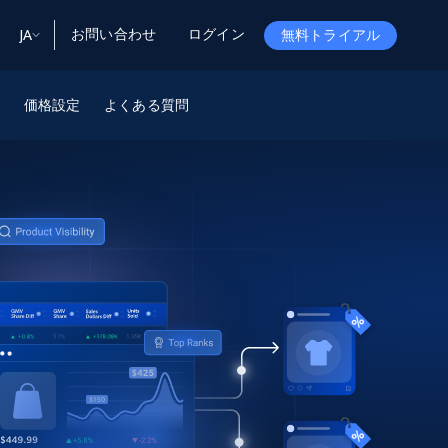
お問い合わせ
ログイン
JA
無料トライアル
ータ
ータと洞察
ソース
価格設定
よくある質問
会社情報
Startup Program
Retail Intelligence
から始まる
NEW
リテールインサイト
$2000/mo
リアルタイムのECインサイトとAI搭載レコ
メンデーションを提供
パートナープログラム
Demo Agents
Managed Data
から始まる
マネージドデータサービス
$1500/mo
Acquisition
トラストセンター
カスタマイズされたエンタープライズグレ
Integrations
ードのデータ収集
SDK Bright
Deep Lookup
BETA
ウェブデータで複雑検索
Bright Initiative