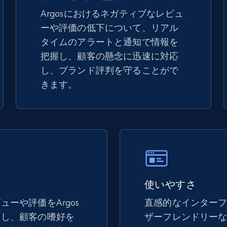
Argosにおけるネガティブなレビュ
ーや評価の低下について、リアル
TikTok Shop - discover records by shop
タイムのアラートと通知で情報を
url
把握し、顧客の懸念に迅速に対応
URL, Title, Available, Description, Currency, Initial
し、ブランド評判を守ることがで
price, Final price, Discount percent, and more.
きます。
5.4K+
667+
今すぐ始める
eBay - Gather data on products using
specified keywords
使いやすさ
URL, Product id, Title, Seller name, Seller rating,
Seller reviews, Breadcrumbs, Root category, and
ーや評価をArgos
直感的なインター
more.
クし、顧客の嗜好を
ザーフレンドリー