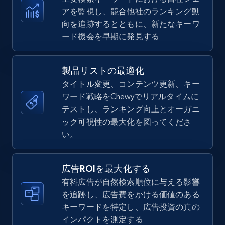
アを監視し、競合他社のランキング動
向を追跡するとともに、新たなキーワ
ード機会を早期に発見する
TikTok Shop
URL, Title, Available, Description, Currency, Initial
price, Final price, Discount percent, and more.
製品リストの最適化
タイトル変更、コンテンツ更新、キー
5.4K+
667+
今すぐ始める
ワード戦略をChewyでリアルタイムに
テストし、ランキング向上とオーガニ
ック可視性の最大化を図ってくださ
い。
TikTok Shop - category
URL, Title, Available, Description, Currency, Initial
広告ROIを最大化する
price, Final price, Discount percent, and more.
有料広告が自然検索順位に与える影響
を追跡し、広告費をかける価値のある
5.4K+
667+
今すぐ始める
キーワードを特定し、広告投資の真の
インパクトを測定する