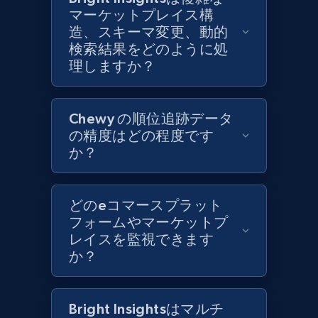
URL, Product id, Title, Images, Final price,
マーケットプレイス構
Currency, Discount, Initial price, and more.
造、スキーマ変更、動的
検索結果をどのように処
1.1K+
148+
今すぐ始める
理しますか？
Chewy の順位追跡データ
Best Buy products - Collect data on
の精度はどの程度です
products using specified keywords
か？
URL, Product id, Title, Images, Final price,
Currency, Discount, Initial price, and more.
どのeコマースプラット
1.1K+
148+
今すぐ始める
フォームやマーケットプ
レイスを監視できます
か？
Lowes.com
Bright Insightsはマルチ
URL, Domain, Marketplace pn, Sku, Other pn,