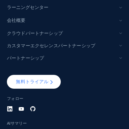
URL, Domain, Marketplace pn, Sku, Other pn,
ラーニングセンター
Model number, Gtin ean pn, Product name, and
more.
会社概要
クラウドパートナーシップ
991+
162+
今すぐ始める
カスタマーエクセレンスパートナーシップ
パートナーシップ
Lazada - Products
URL, Title, Rating, Reviews, Initial price, Final
price, Currency, Stock, and more.
無料トライアル
988+
160+
今すぐ始める
フォロー
Lazada - Products - Discover products by
AIサマリー
keyword