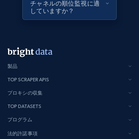
Model number, Gtin ean pn, Product name, and
チャネルの順位監視に適
more.
していますか？
991+
162+
今すぐ始める
Lowes.com - Gather data on products using
specified keywords
製品
URL, Domain, Marketplace pn, Sku, Other pn,
TOP SCRAPER APIS
Model number, Gtin ean pn, Product name, and
more.
プロキシの収集
991+
162+
今すぐ始める
TOP DATASETS
プログラム
法的許諾事項
Lowes.com - Collect records by category