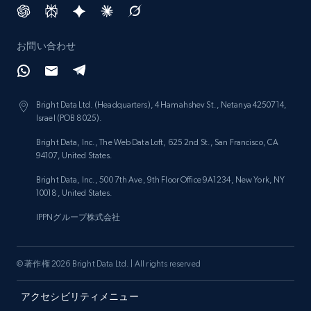
URL, Title, Rating, Reviews, Initial price, Final
price, Currency, Stock, and more.
お問い合わせ
988+
160+
今すぐ始める
Bright Data Ltd. (Headquarters), 4 Hamahshev St., Netanya 4250714,
Israel (POB 8025).
Lazada - Products - Discover products by
Bright Data, Inc., The Web Data Loft, 625 2nd St., San Francisco, CA
category URL or brand URL
94107, United States.
URL, Title, Rating, Reviews, Initial price, Final
Bright Data, Inc., 500 7th Ave, 9th Floor Office 9A1234, New York, NY
price, Currency, Stock, and more.
10018, United States.
IPPNグループ株式会社
988+
160+
今すぐ始める
© 著作権 2026 Bright Data Ltd. | All rights reserved
アクセシビリティメニュー
Lazada - Products - Discover products by