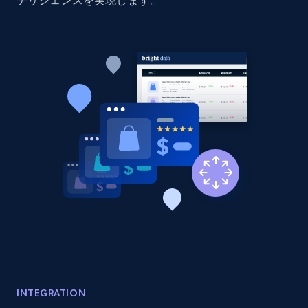
テリジェンスを実現します。
Home Depot US - Discover products by
specified URL
URL, Domain, Country code, Model number,
Sku, Product id, Product name, Manufacturer,
and more.
2.1K+
353+
今すぐ始める
Home Depot US - Discover products by
specified UPC
URL, Domain, Country code, Model number,
Sku, Product id, Product name, Manufacturer,
and more.
INTEGRATION
2.1K+
353+
今すぐ始める