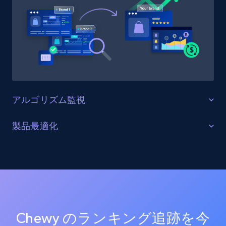
1.9K+
322+
今すぐ始める
Amazon products search
Asin, URL, Name, Sponsored, Initial price, Final
アルゴリズム監視
price, Currency, Sold, and more.
アルゴリズム変更に最適化
製品最適化
1.6K+
180+
今すぐ始める
対象カテゴリとキーワードにおける検索アルゴリズム
キーワード＆リスティング最適化
の更新を追跡し、市場の変化を測る。効果的なランキ
ング戦略と新たなトレンドを分析し、競争の激しい市
課題に対処するため、複数のチャネルでターゲットキ
Target
場での可視性を高める。
ーワード向けに製品リストを最適化します。AIモデル
URL, Product id, Title, Product description,
を活用してランキング、バリエーション、検索順位を
Rating, Reviews count, Initial price, Discount,
正確に追跡し、すべてのプラットフォームで一貫性と
and more.
Chewy のランキング追跡を今
正確性を保った可視性データを確保します。