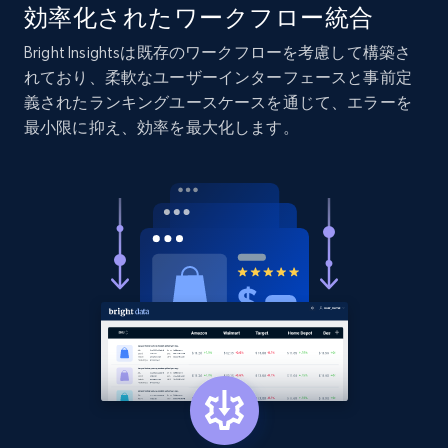
効率化されたワークフロー統合
Bright Insightsは既存のワークフローを考慮して構築さ
れており、柔軟なユーザーインターフェースと事前定
Home Depot US - Discovery products by
義されたランキングユースケースを通じて、エラーを
specific category URL
最小限に抑え、効率を最大化します。
URL, Domain, Country code, Model number,
Sku, Product id, Product name, Manufacturer,
and more.
2.1K+
353+
今すぐ始める
Etsy
URL, Product id, Listing inventory id, Title, Rating,
Reviews count shop, Reviews count item, Initial
price, and more.