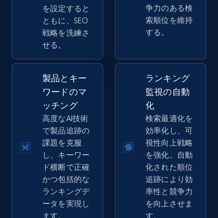
eBay - Gather data on products using
争力のある検
を設定すると
specified keywords
索順位を維持
ともに、SEO
する。
URL, Product id, Title, Seller name, Seller rating,
戦略を洗練さ
Seller reviews, Breadcrumbs, Root category, and
せる。
more.
製品とキー
ランキング
2.5K+
358+
今すぐ始める
ワードのマ
監視の自動
ッチング
化
高度なAI技術
検索最適化を
eBay - Collect products from shops on eBay
で製品追跡の
効率化し、可
課題を克服
視性向上戦略
URL, Product id, Title, Seller name, Seller rating,
Seller reviews, Breadcrumbs, Root category, and
し、キーワー
を強化。自動
more.
ド横断で正確
化された順位
かつ包括的な
追跡により効
ランキングデ
率性と競争力
2.5K+
358+
今すぐ始める
ータを実現し
を向上させま
ます。
す。