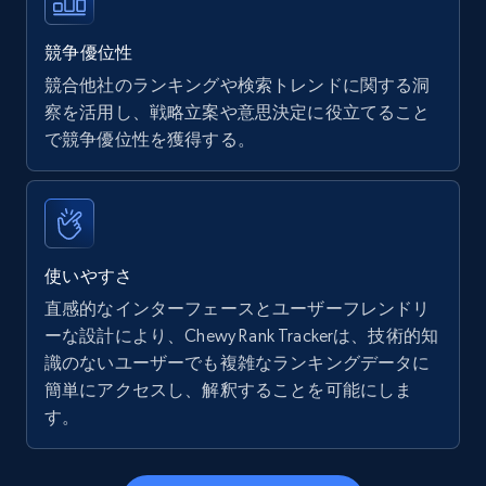
URL, Final price, Sku, Currency, Gtin,
Specifications, Image urls, Top reviews, and
競争優位性
more.
競合他社のランキングや検索トレンドに関する洞
察を活用し、戦略立案や意思決定に役立てること
5.6K+
874+
今すぐ始める
で競争優位性を獲得する。
Walmart - products - Find new products by
using specific category URL
使いやすさ
URL, Final price, Sku, Currency, Gtin,
直感的なインターフェースとユーザーフレンドリ
Specifications, Image urls, Top reviews, and
ーな設計により、Chewy Rank Trackerは、技術的知
more.
識のないユーザーでも複雑なランキングデータに
簡単にアクセスし、解釈することを可能にしま
5.6K+
874+
今すぐ始める
す。