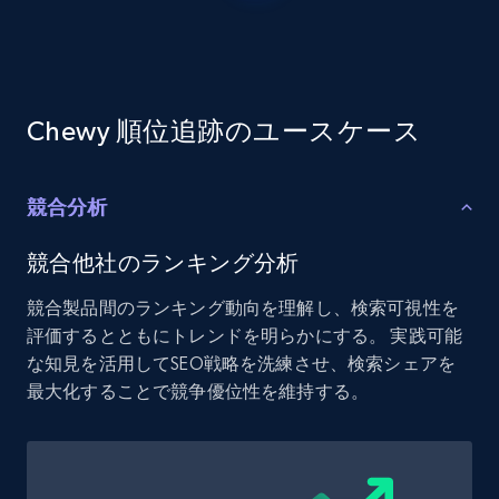
1.9K+
322+
今すぐ始める
Chewy 順位追跡のユースケース
Etsy - Collect data on products using
specified keywords
URL, Product id, Listing inventory id, Title, Rating,
競合分析
Reviews count shop, Reviews count item, Initial
price, and more.
競合他社のランキング分析
1.9K+
322+
今すぐ始める
競合製品間のランキング動向を理解し、検索可視性を
評価するとともにトレンドを明らかにする。 実践可能
な知見を活用してSEO戦略を洗練させ、検索シェアを
最大化することで競争優位性を維持する。
Etsy - Collects data from shop's URL
URL, Product id, Listing inventory id, Title, Rating,
Reviews count shop, Reviews count item, Initial
price, and more.