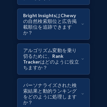
and more.
1.3K+
Bright InsightsはChewy
175+
今すぐ始める
の自然検索順位と広告掲
載順位を追跡できます
か？
Target - Discover products by specified
UPC
アルゴリズム変動を乗り
URL, Product id, Title, Product description,
切るために、Rank
Rating, Reviews count, Initial price, Discount,
Trackerはどのように役立
and more.
ちますか？
1.3K+
175+
今すぐ始める
パーソナライズされた検
索結果と動的ランキング
をどのように処理します
Zara - Products
か？
Category id, Product id, Product name, Price,