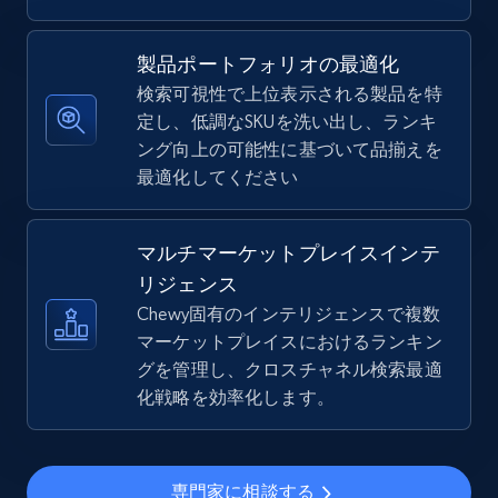
TikTok Shop - Collect TikTok shop products
製品ポートフォリオの最適化
by keywords search
検索可視性で上位表示される製品を特
URL, Title, Available, Description, Currency, Initial
定し、低調なSKUを洗い出し、ランキ
price, Final price, Discount percent, and more.
ング向上の可能性に基づいて品揃えを
最適化してください
5.4K+
667+
今すぐ始める
マルチマーケットプレイスインテ
リジェンス
TikTok Shop - discover records by shop url
Chewy固有のインテリジェンスで複数
URL, Title, Available, Description, Currency, Initial
マーケットプレイスにおけるランキン
price, Final price, Discount percent, and more.
グを管理し、クロスチャネル検索最適
化戦略を効率化します。
5.4K+
667+
今すぐ始める
専門家に相談する