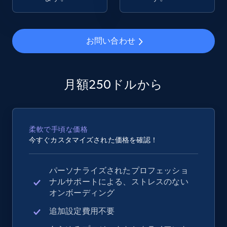
eBay - Collect records by category
URL, Product id, Title, Seller name, Seller rating,
お問い合わせ
Seller reviews, Breadcrumbs, Root category, and
more.
月額250ドルから
2.5K+
358+
今すぐ始める
柔軟で手頃な価格
Google Shopping
今すぐカスタマイズされた価格を確認！
URL, Product id, Title, Product description,
Rating, Reviews count, Images, Variations, and
パーソナライズされたプロフェッショ
more.
ナルサポートによる、ストレスのない
オンボーディング
2.4K+
199+
今すぐ始める
追加設定費用不要