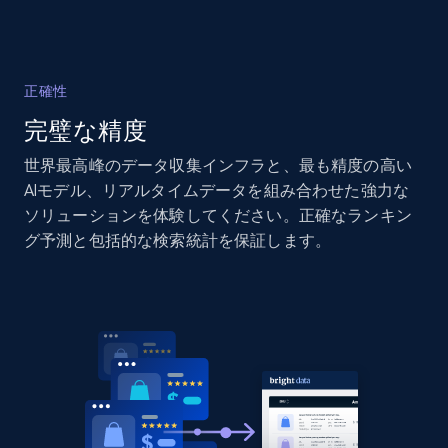
price, Currency, Availability, Reviews count, and
more.
正確性
2.1K+
375+
今すぐ始める
完璧な精度
世界最高峰のデータ収集インフラと、最も精度の高い
AIモデル、リアルタイムデータを組み合わせた強力な
Amazon products global dataset - Collect
ソリューションを体験してください。正確なランキン
products from Brands URLs
グ予測と包括的な検索統計を保証します。
Title, Seller name, Brand, Description, Initial
price, Currency, Availability, Reviews count, and
more.
2.1K+
375+
今すぐ始める
Home Depot US