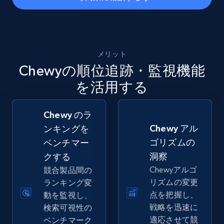
Amazon sellers info
Seller id, URL, Seller name, Description, Detailed
info, Stars, Feedbacks, Return policy, and more.
メリット
Chewyの順位追跡・監視機能
2.5K+
378+
今すぐ始める
を活用する
Chewy のラ
eBay
Chewy アル
ンキングを
URL, Product id, Title, Seller name, Seller rating,
ゴリズムの
ベンチマー
Seller reviews, Breadcrumbs, Root category, and
more.
洞察
クする
Chewyアルゴ
競合製品間の
2.5K+
358+
今すぐ始める
リズムの変更
ランキング変
点を把握し、
動を監視し、
戦略を迅速に
検索可視性の
適応させて競
ベンチマーク