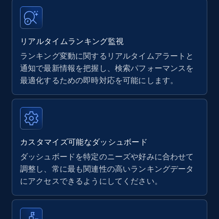
Title, Seller name, Brand, Description, Initial
price, Currency, Availability, Reviews count, and
more.
リアルタイムランキング監視
ランキング変動に関するリアルタイムアラートと
35.2K+
5.7K+
今すぐ始める
通知で最新情報を把握し、検索パフォーマンスを
最適化するための即時対応を可能にします。
Amazon Reviews
URL, Product name, Product rating, Product
rating object, Product rating max, Rating,
Author name, Asin, and more.
カスタマイズ可能なダッシュボード
ダッシュボードを特定のニーズや好みに合わせて
7.4K+
870+
今すぐ始める
調整し、常に最も関連性の高いランキングデータ
にアクセスできるようにしてください。
Walmart - products