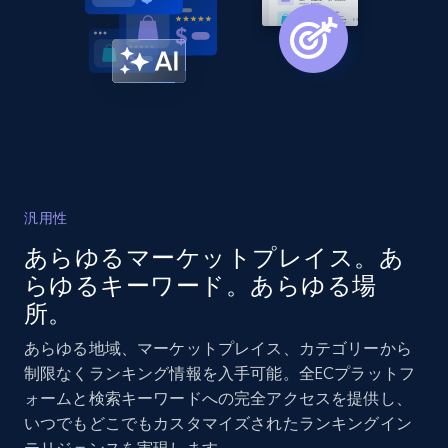
URL, Domain, Country code, Model number,
Sku, Product id, Product name, Manufacturer,
and more.
2.1K+
353+
今すぐ始める
汎用性
Home Depot US - Gather data on products
using specified keywords
あらゆるマーケットプレイス。あ
URL, Domain, Country code, Model number,
らゆるキーワード。あらゆる場
Sku, Product id, Product name, Manufacturer,
所。
and more.
あらゆる地域、マーケットプレイス、カテゴリーから
制限なくランキング情報を入手可能。全ECプラットフ
2.1K+
353+
今すぐ始める
ォームと検索キーワードへの完全アクセスを提供し、
いつでもどこでもカスタマイズされたランキングイン