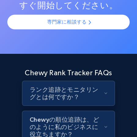
すぐ開始してください。
1.3K+
175+
今すぐ始める
専門家に相談する
Target - Gather data on products using
specified keywords
URL, Product id, Title, Product description,
Rating, Reviews count, Initial price, Discount,
and more.
Chewy Rank Tracker FAQs
1.3K+
175+
今すぐ始める
ランク追跡とモニタリン
グとは何ですか？
Target - Discover products by category url
Chewyの順位追跡は、ど
URL, Product id, Title, Product description,
のように私のビジネスに
Rating, Reviews count, Initial price, Discount,
役立ちますか？