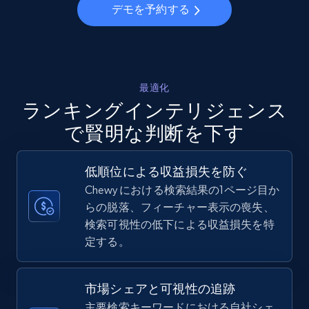
デモを予約する
Walmart - products - Collects products by
specific keywords
URL, Final price, Sku, Currency, Gtin,
Specifications, Image urls, Top reviews, and
more.
最適化
ランキングインテリジェンス
5.6K+
874+
今すぐ始める
で賢明な判断を下す
低順位による収益損失を防ぐ
Walmart - products - Discover products by
Chewy における検索結果の1ページ目か
using sku numbers
らの脱落、フィーチャー表示の喪失、
検索可視性の低下による収益損失を特
URL, Final price, Sku, Currency, Gtin,
定する。
Specifications, Image urls, Top reviews, and
more.
市場シェアと可視性の追跡
5.6K+
874+
今すぐ始める
主要検索キーワードにおける自社シェ