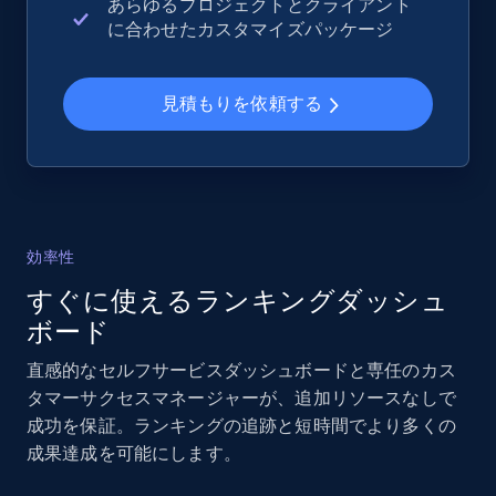
あらゆるプロジェクトとクライアント
に合わせたカスタマイズパッケージ
Google Shopping - collects products from
web using keywords
見積もりを依頼する
URL, Product id, Title, Product description,
Rating, Reviews count, Images, Variations, and
more.
2.4K+
199+
今すぐ始める
効率性
すぐに使えるランキングダッシュ
ボード
Amazon products global dataset
Title, Seller name, Brand, Description, Initial
直感的なセルフサービスダッシュボードと専任のカス
price, Currency, Availability, Reviews count, and
タマーサクセスマネージャーが、追加リソースなしで
more.
成功を保証。ランキングの追跡と短時間でより多くの
成果達成を可能にします。
2.1K+
375+
今すぐ始める