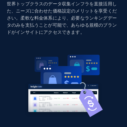
世界トップクラスのデータ収集インフラを直接活用し
た、ニーズに合わせた価格設定のメリットを享受くだ
2.1K+
375+
今すぐ始める
さい。柔軟な料金体系により、必要なランキングデー
タのみを支払うことが可能で、あらゆる規模のブラン
ドがインサイトにアクセスできます。
Amazon products global dataset - Collects
products by best sellers category URL
Title, Seller name, Brand, Description, Initial
price, Currency, Availability, Reviews count, and
more.
2.1K+
375+
今すぐ始める
Amazon products global dataset - Collect
Amazon products by seller URL
Title, Seller name, Brand, Description, Initial