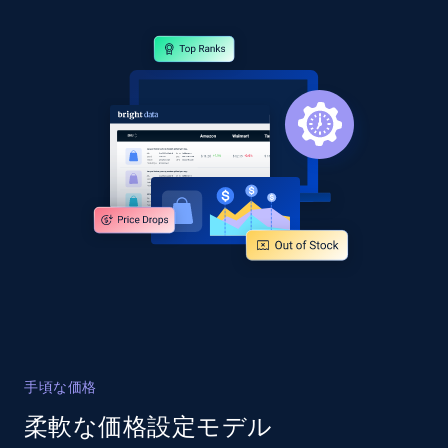
Amazon products global dataset - Collects
products by specific category URL
Title, Seller name, Brand, Description, Initial
price, Currency, Availability, Reviews count, and
more.
2.1K+
375+
今すぐ始める
Amazon products global dataset -
Collecting products by keyword search
Title, Seller name, Brand, Description, Initial
手頃な価格
price, Currency, Availability, Reviews count, and
柔軟な価格設定モデル
more.