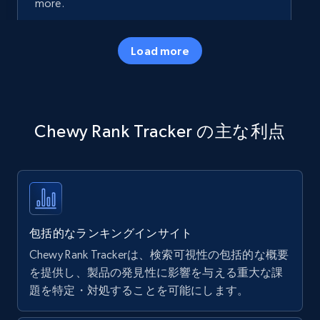
more.
35.2K+
5.7K+
今すぐ始める
Load more
Amazon products - Collects products by
Chewy Rank Tracker の主な利点
specific keywords
Title, Seller name, Brand, Description, Initial
price, Currency, Availability, Reviews count, and
more.
35.2K+
5.7K+
今すぐ始める
包括的なランキングインサイト
Chewy Rank Trackerは、検索可視性の包括的な概要
を提供し、製品の発見性に影響を与える重大な課
題を特定・対処することを可能にします。
Amazon products - find products by using
upc numbers