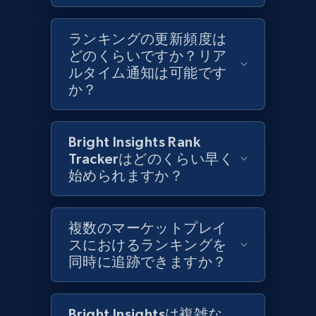
Currency, Colour code, Colour, Description, and
more.
ランキングの更新頻度は
どのくらいですか？リア
1.2K+
208+
今すぐ始める
ルタイム通知は可能です
か？
Zara - Products - discovery by category url
Bright Insights Rank
Category id, Product id, Product name, Price,
Trackerはどのくらい早く
Currency, Colour code, Colour, Description, and
始められますか？
more.
1.2K+
複数のマーケットプレイ
208+
今すぐ始める
スにおけるランキングを
同時に追跡できますか？
Best Buy products
Bright Insightsは複雑な