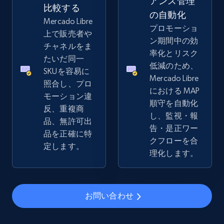
アンス管理
比較する
2.5K+
359+
今すぐ始める
の自動化
Mercado Libre
プロモーショ
上で販売者や
ン期間中の効
チャネルをま
率化とリスク
たいだ同一
eBay - Collect records by category
低減のため、
SKUを容易に
URL, Product id, Title, Seller name, Seller rating,
Mercado Libre
照合し、プロ
Seller reviews, Breadcrumbs, Root category, and
における MAP
モーション違
more.
順守を自動化
反、重複商
し、監視・報
品、無許可出
2.5K+
359+
今すぐ始める
告・是正ワー
品を正確に特
クフローを合
定します。
理化します。
Google Shopping
URL, Product id, Title, Product description,
お問い合わせ
Rating, Reviews count, Images, Variations, and
more.