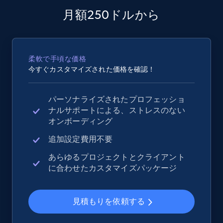
月額250ドルから
2.4K+
199+
今すぐ始める
柔軟で手頃な価格
Google Shopping - collects products from
今すぐカスタマイズされた価格を確認！
web using keywords
URL, Product id, Title, Product description,
パーソナライズされたプロフェッショ
Rating, Reviews count, Images, Variations, and
ナルサポートによる、ストレスのない
more.
オンボーディング
追加設定費用不要
2.4K+
199+
今すぐ始める
あらゆるプロジェクトとクライアント
に合わせたカスタマイズパッケージ
Home Depot US
見積もりを依頼する
URL, Domain, Country code, Model number,
Sku, Product id, Product name, Manufacturer,