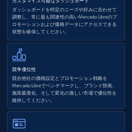
カスタマイズ可能なダッシュボード
ダッシュボードを特定のニーズや好みに合わせて
調整し、常に最も関連性の高いMercado Libreのプ
Walmart - products
ロモーションおよび価格データにアクセスできる
URL, Final price, Sku, Currency, Gtin,
状態を確保してください。
Specifications, Image urls, Top reviews, and
more.
5.6K+
875+
今すぐ始める
競争優位性
競合他社の価格設定とプロモーション戦略を
Mercado Libreでベンチマークし、ブランド防衛、
Walmart - products - Find new products by
施策最適化、そして変化の激しい市場で優位性を
using specific category URL
維持してください。
URL, Final price, Sku, Currency, Gtin,
Specifications, Image urls, Top reviews, and
more.