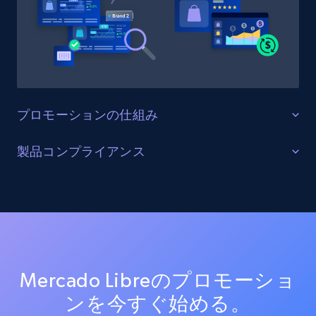
URL, Product id, Title, Product description,
Rating, Reviews count, Initial price, Discount,
and more.
1.3K+
175+
今すぐ始める
プロモーションの仕組み
Target - Gather data on products using
プロモーションの完全性を保護する
製品コンプライアンス
specified keywords
Mercado Libre上のプロモーション活動を監視し、セー
URL, Product id, Title, Product description,
正確なSKUおよびバリエーションの準拠
ル期間中も含め、全ての割引やキャンペーンが
Rating, Reviews count, Initial price, Discount,
MAP（最低広告価格）に準拠していることを確認す
AIを活用したマッチング機能を活用し、全Mercado
and more.
る。不正な値下げをリアルタイムで検知し、トラフィ
LibreチャネルにおけるSKUと製品バリエーションを整合
ックの多いプロモーション期間中のブランド価値の低
させます。カタログの複雑性を解消し、一貫したモニ
1.3K+
175+
今すぐ始める
下を防ぐ。
タリングを実現し、違反検出を迅速化することで、全
Mercado Libreのプロモーショ
製品バージョンにおけるMAP（最低広告価格）の徹底
ンを今すぐ始める。
を保証します。