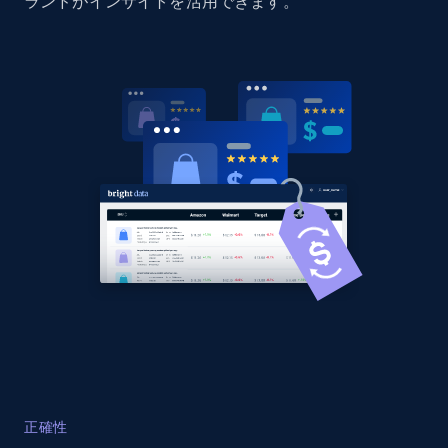
ランドがインサイトを活用できます。
Home Depot US - Discovery products by
specific category URL
URL, Domain, Country code, Model number,
Sku, Product id, Product name, Manufacturer,
and more.
2.1K+
353+
今すぐ始める
Amazon products global dataset
Title, Seller name, Brand, Description, Initial
price, Currency, Availability, Reviews count, and
more.
2.1K+
375+
今すぐ始める
正確性