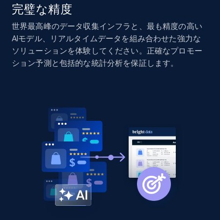
完璧な精度
Amazon products global dataset - Collects
世界最高峰のデータ収集インフラと、最も精度の高い
products by specific category URL
AIモデル、リアルタイムデータを組み合わせた強力な
ソリューションを体験してください。正確なプロモー
Title, Seller name, Brand, Description, Initial
price, Currency, Availability, Reviews count, and
ション予測と包括的な統計分析を保証します。
more.
2.1K+
375+
今すぐ始める
Amazon products global dataset -
Collecting products by keyword search
Title, Seller name, Brand, Description, Initial
price, Currency, Availability, Reviews count, and
more.