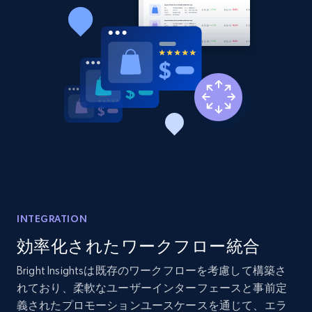
more.
2.1K+
375+
今すぐ始める
Amazon products global dataset - Collect
products from Brands URLs
Title, Seller name, Brand, Description, Initial
price, Currency, Availability, Reviews count, and
more.
INTEGRATION
2.1K+
375+
今すぐ始める
効率化されたワークフロー統合
Bright Insightsは既存のワークフローを考慮して構築さ
Etsy
れており、柔軟なユーザーインターフェースと事前定
義されたプロモーションユースケースを通じて、エラ
URL, Product id, Listing inventory id, Title, Rating,