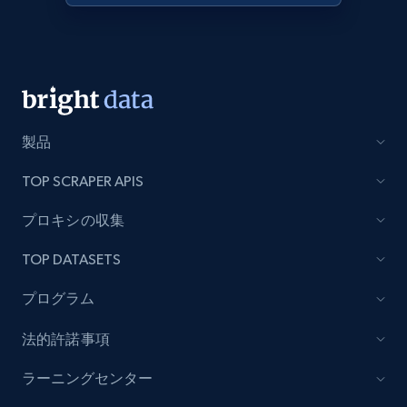
Lowes.com - Collect records by category
URL, Domain, Marketplace pn, Sku, Other pn,
Model number, Gtin ean pn, Product name, and
more.
製品
991+
162+
今すぐ始める
TOP SCRAPER APIS
プロキシの収集
TOP DATASETS
Lazada - Products
URL, Title, Rating, Reviews, Initial price, Final
プログラム
price, Currency, Stock, and more.
法的許諾事項
988+
160+
今すぐ始める
ラーニングセンター