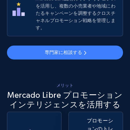
5.4K+
667+
今すぐ始める
を活用し、複数の小売業者や地域にわ
たるキャンペーンを調整するクロスチ
ャネルプロモーション戦略を管理しま
す。
Amazon sellers info
Seller id, URL, Seller name, Description, Detailed
info, Stars, Feedbacks, Return policy, and more.
専門家に相談する
2.5K+
378+
今すぐ始める
メリット
eBay
Mercado Libre プロモーション
URL, Product id, Title, Seller name, Seller rating,
インテリジェンスを活用する
Seller reviews, Breadcrumbs, Root category, and
more.
プロモーシ
2.5K+
359+
今すぐ始める
ョンのトレ