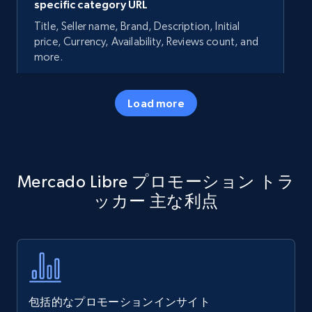
specific category URL
Title, Seller name, Brand, Description, Initial
price, Currency, Availability, Reviews count, and
more.
35.2K+
5.7K+
今すぐ始める
Load more
Amazon products - Collects products by
Mercado Libre プロモーション トラ
specific keywords
ッカー 主な利点
Title, Seller name, Brand, Description, Initial
price, Currency, Availability, Reviews count, and
more.
35.2K+
5.7K+
今すぐ始める
包括的なプロモーションインサイト