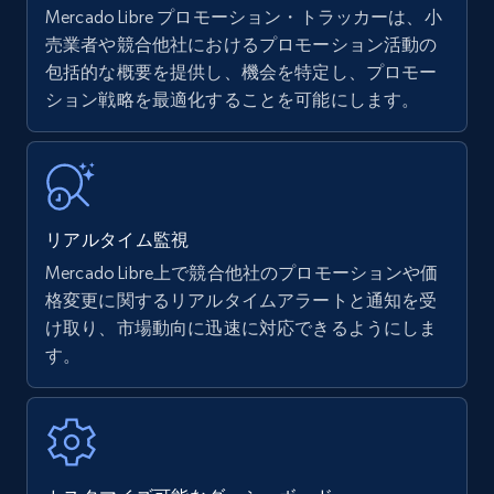
Mercado Libre プロモーション・トラッカーは、小
Amazon products - find products by using
売業者や競合他社におけるプロモーション活動の
upc numbers
包括的な概要を提供し、機会を特定し、プロモー
ション戦略を最適化することを可能にします。
Title, Seller name, Brand, Description, Initial
price, Currency, Availability, Reviews count, and
more.
35.2K+
5.7K+
今すぐ始める
リアルタイム監視
Mercado Libre上で競合他社のプロモーションや価
格変更に関するリアルタイムアラートと通知を受
Amazon Reviews
け取り、市場動向に迅速に対応できるようにしま
URL, Product name, Product rating, Product
す。
rating object, Product rating max, Rating,
Author name, Asin, and more.
7.4K+
870+
今すぐ始める