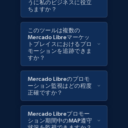
うに私のビジネスに役立
ちますか？
Zara - Products
Category id, Product id, Product name, Price,
Currency, Colour code, Colour, Description, and
このツールは複数の
more.
Mercado Libreマーケッ
トプレイスにおけるプロ
1.2K+
208+
今すぐ始める
モーションを追跡できま
すか？
Zara - Products - discovery by category url
Mercado Libreのプロモ
Category id, Product id, Product name, Price,
ーション監視はどの程度
Currency, Colour code, Colour, Description, and
正確ですか？
more.
Mercado Libreプロモー
1.2K+
208+
今すぐ始める
ション期間中のMAP遵守
状況を監視できますか？