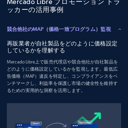
Mercado Libre プロモーション トラ
URL, Product id, Listing inventory id, Title, Rating,
ッカーの活用事例
Reviews count shop, Reviews count item, Initial
price, and more.
競合他社のMAP（価格一致プログラム）監視
1.9K+
322+
今すぐ始める
再販業者が自社製品をどのように価格設定
しているかを理解する
Mercado Libre上で販売代理店や競合他社が自社製品を
Amazon products search
どのように価格設定しているかを監視します。最低広
Asin, URL, Name, Sponsored, Initial price, Final
告価格（MAP）違反を特定し、コンプライアンスをベ
price, Currency, Sold, and more.
ンチマークし、利益率を保護し市場の健全性を維持す
るための実用的な洞察を活用します。
1.6K+
181+
今すぐ始める
Target