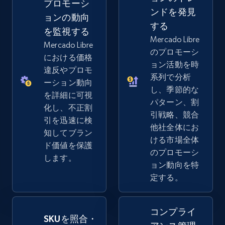
プロモーシ
ンドを発見
ョンの動向
する
を監視する
Mercado Libre
eBay - Gather data on products using
Mercado Libre
のプロモーシ
specified keywords
における価格
ョン活動を時
違反やプロモ
URL, Product id, Title, Seller name, Seller rating,
系列で分析
ーション動向
Seller reviews, Breadcrumbs, Root category, and
し、季節的な
more.
を詳細に可視
パターン、割
化し、不正割
引戦略、競合
引を迅速に検
2.5K+
359+
今すぐ始める
他社全体にお
知してブラン
ける市場全体
ド価値を保護
のプロモーシ
します。
ョン動向を特
eBay - Collect products from shops on eBay
定する。
URL, Product id, Title, Seller name, Seller rating,
Seller reviews, Breadcrumbs, Root category, and
more.
コンプライ
SKUを照合・