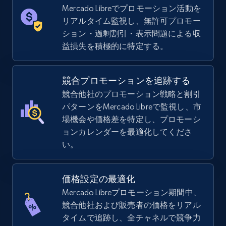
more.
Mercado Libreでプロモーション活動を
リアルタイム監視し、無許可プロモー
5.6K+
875+
今すぐ始める
ション・過剰割引・表示問題による収
益損失を積極的に特定する。
TikTok Shop
競合プロモーションを追跡する
URL, Title, Available, Description, Currency, Initial
競合他社のプロモーション戦略と割引
price, Final price, Discount percent, and more.
パターンをMercado Libreで監視し、市
場機会や価格差を特定し、プロモーシ
ョンカレンダーを最適化してくださ
5.4K+
667+
今すぐ始める
い。
価格設定の最適化
TikTok Shop - category
Mercado Libreプロモーション期間中、
URL, Title, Available, Description, Currency, Initial
競合他社および販売者の価格をリアル
price, Final price, Discount percent, and more.
タイムで追跡し、全チャネルで競争力