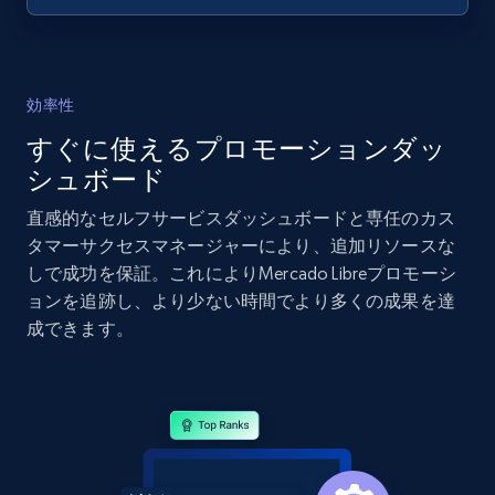
and more.
2.1K+
353+
今すぐ始める
効率性
すぐに使えるプロモーションダッ
Home Depot US - Gather data on products
シュボード
using specified keywords
直感的なセルフサービスダッシュボードと専任のカス
URL, Domain, Country code, Model number,
タマーサクセスマネージャーにより、追加リソースな
Sku, Product id, Product name, Manufacturer,
しで成功を保証。これによりMercado Libreプロモーシ
and more.
ョンを追跡し、より少ない時間でより多くの成果を達
成できます。
2.1K+
353+
今すぐ始める
Home Depot US - Discover products by
specified URL