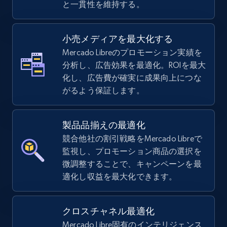
と一貫性を維持する。
5.4K+
667+
今すぐ始める
小売メディアを最大化する
Mercado Libreのプロモーション実績を
TikTok Shop - Collect TikTok shop products
分析し、広告効果を最適化。ROIを最大
by keywords search
化し、広告費が確実に成果向上につな
URL, Title, Available, Description, Currency, Initial
がるよう保証します。
price, Final price, Discount percent, and more.
製品品揃えの最適化
5.4K+
667+
今すぐ始める
競合他社の割引戦略をMercado Libreで
監視し、プロモーション商品の選択を
微調整することで、キャンペーンを最
TikTok Shop - discover records by shop url
適化し収益を最大化できます。
URL, Title, Available, Description, Currency, Initial
price, Final price, Discount percent, and more.
クロスチャネル最適化
Mercado Libre固有のインテリジェンス