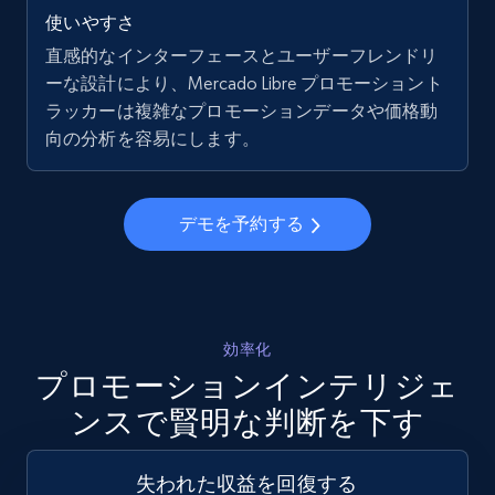
5.6K+
875+
今すぐ始める
使いやすさ
直感的なインターフェースとユーザーフレンドリ
ーな設計により、Mercado Libre プロモーショント
Walmart - products - Collects products by
ラッカーは複雑なプロモーションデータや価格動
specific keywords
向の分析を容易にします。
URL, Final price, Sku, Currency, Gtin,
Specifications, Image urls, Top reviews, and
more.
デモを予約する
5.6K+
875+
今すぐ始める
効率化
プロモーションインテリジェ
Walmart - products - Discover products by
ンスで賢明な判断を下す
using sku numbers
URL, Final price, Sku, Currency, Gtin,
Specifications, Image urls, Top reviews, and
失われた収益を回復する