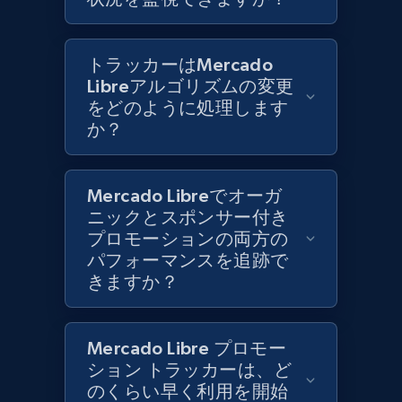
Best Buy products
トラッカーはMercado
URL, Product id, Title, Images, Final price,
Libreアルゴリズムの変更
Currency, Discount, Initial price, and more.
をどのように処理します
か？
1.1K+
149+
今すぐ始める
Mercado Libreでオーガ
ニックとスポンサー付き
Best Buy products - Collect data on
プロモーションの両方の
products using specified keywords
パフォーマンスを追跡で
URL, Product id, Title, Images, Final price,
きますか？
Currency, Discount, Initial price, and more.
1.1K+
149+
今すぐ始める
Mercado Libre プロモー
ション トラッカーは、ど
のくらい早く利用を開始