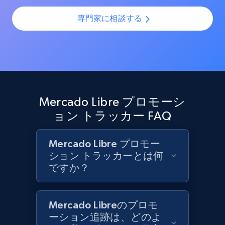
Target - Discover products by category url
専門家に相談する
URL, Product id, Title, Product description,
Rating, Reviews count, Initial price, Discount,
and more.
1.3K+
175+
今すぐ始める
Mercado Libre プロモーシ
ョン トラッカー FAQ
Target - Discover products by specified
UPC
Mercado Libre プロモー
URL, Product id, Title, Product description,
ション トラッカーとは何
Rating, Reviews count, Initial price, Discount,
ですか？
and more.
1.3K+
175+
今すぐ始める
Mercado Libreのプロモ
ーション追跡は、どのよ