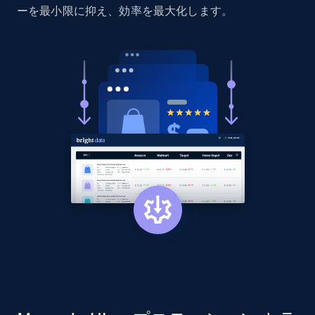
ーを最小限に抑え、効率を最大化します。
Reviews count shop, Reviews count item, Initial
price, and more.
1.9K+
322+
今すぐ始める
Etsy - Collect data on products using
specified keywords
URL, Product id, Listing inventory id, Title, Rating,
Reviews count shop, Reviews count item, Initial
price, and more.
1.9K+
322+
今すぐ始める
Etsy - Collects data from shop's URL