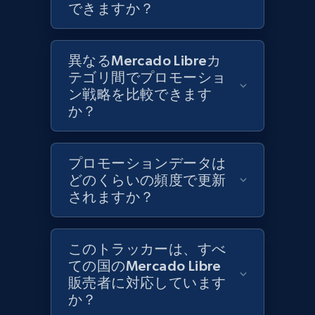
できますか？
Lowes.com
URL, Domain, Marketplace pn, Sku, Other pn,
異なるMercado Libreカ
Model number, Gtin ean pn, Product name, and
more.
テゴリ間でプロモーショ
ン戦略を比較できます
か？
991+
162+
今すぐ始める
プロモーションデータは
どのくらいの頻度で更新
Lowes.com - Gather data on products using
されますか？
specified keywords
URL, Domain, Marketplace pn, Sku, Other pn,
Model number, Gtin ean pn, Product name, and
このトラッカーは、すべ
more.
ての国のMercado Libre
販売者に対応しています
991+
162+
今すぐ始める
か？