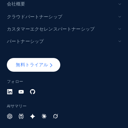
会社概要
Lazada - Products - Discover products by
クラウドパートナーシップ
keyword
カスタマーエクセレンスパートナーシップ
URL, Title, Rating, Reviews, Initial price, Final
price, Currency, Stock, and more.
パートナーシップ
988+
160+
今すぐ始める
無料トライアル
Lazada - Products - Discover products by
フォロー
category URL or brand URL
URL, Title, Rating, Reviews, Initial price, Final
price, Currency, Stock, and more.
AIサマリー
988+
160+
今すぐ始める