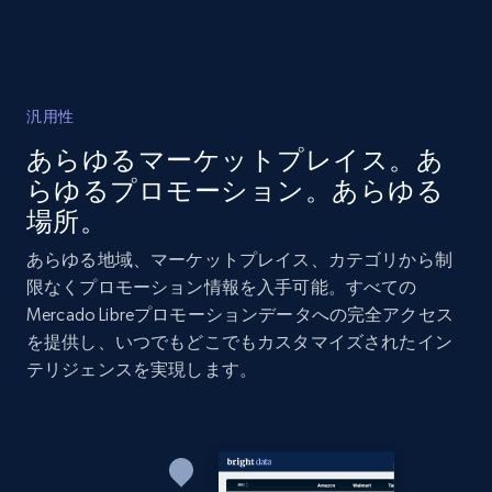
2.1K+
375+
今すぐ始める
Amazon products global dataset - Collects
汎用性
products by best sellers category URL
あらゆるマーケットプレイス。あ
Title, Seller name, Brand, Description, Initial
らゆるプロモーション。あらゆる
price, Currency, Availability, Reviews count, and
場所。
more.
あらゆる地域、マーケットプレイス、カテゴリから制
2.1K+
375+
今すぐ始める
限なくプロモーション情報を入手可能。すべての
Mercado Libreプロモーションデータへの完全アクセス
を提供し、いつでもどこでもカスタマイズされたイン
テリジェンスを実現します。
Amazon products global dataset - Collect
Amazon products by seller URL
Title, Seller name, Brand, Description, Initial
price, Currency, Availability, Reviews count, and