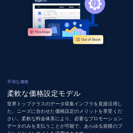
URL, Domain, Country code, Model number,
Sku, Product id, Product name, Manufacturer,
and more.
2.1K+
353+
今すぐ始める
Home Depot US - Discover products by
specified UPC
URL, Domain, Country code, Model number,
手頃な価格
Sku, Product id, Product name, Manufacturer,
柔軟な価格設定モデル
and more.
世界トップクラスのデータ収集インフラを直接活用し
2.1K+
353+
今すぐ始める
た、ニーズに合わせた価格設定のメリットを享受くだ
さい。柔軟な料金体系により、必要なプロモーション
データのみを支払うことが可能で、あらゆる規模のブ