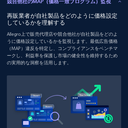
競合他社のMAP（価格一致プログラム）監視
URL, Product id, Listing inventory id, Title, Rating,
Reviews count shop, Reviews count item, Initial
price, and more.
再販業者が自社製品をどのように価格設定
しているかを理解する
1.9K+
323+
今すぐ始める
Allegro上で販売代理店や競合他社が自社製品をどのよ
うに価格設定しているかを監視します。最低広告価格
（MAP）違反を特定し、コンプライアンスをベンチマ
ークし、利益率を保護し市場の健全性を維持するため
Amazon products search
の実用的な洞察を活用します。
Asin, URL, Name, Sponsored, Initial price, Final
price, Currency, Sold, and more.
1.6K+
181+
今すぐ始める
Target
URL, Product id, Title, Product description,