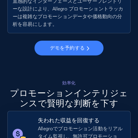
直感的なインターフェースとユーザーフレンドリ
ーな設計により、Allegro プロモーショントラッカ
ーは複雑なプロモーションデータや価格動向の分
Walmart - products - Collects products by
析を容易にします。
specific keywords
URL, Final price, Sku, Currency, Gtin,
Specifications, Image urls, Top reviews, and
デモを予約する
more.
5.6K+
876+
今すぐ始める
効率化
プロモーションインテリジェ
ンスで賢明な判断を下す
Walmart - products - Discover products by
using sku numbers
URL, Final price, Sku, Currency, Gtin,
失われた収益を回復する
Specifications, Image urls, Top reviews, and
Allegroでプロモーション活動をリアル
more.
タイム監視し、無許可プロモーショ