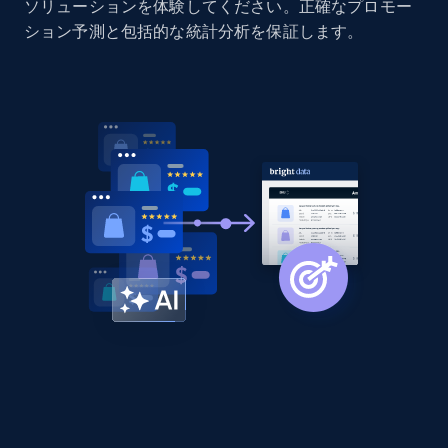
ソリューションを体験してください。正確なプロモー
Amazon products global dataset - Collects
ション予測と包括的な統計分析を保証します。
products by specific category URL
Title, Seller name, Brand, Description, Initial
price, Currency, Availability, Reviews count, and
more.
2.1K+
375+
今すぐ始める
Amazon products global dataset -
Collecting products by keyword search
Title, Seller name, Brand, Description, Initial
price, Currency, Availability, Reviews count, and
more.
2.1K+
375+
今すぐ始める