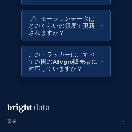
Lazada - Products
URL, Title, Rating, Reviews, Initial price, Final
プロモーションデータは
price, Currency, Stock, and more.
どのくらいの頻度で更新
されますか？
991+
165+
今すぐ始める
このトラッカーは、すべ
ての国のAllegro販売者に
Lazada - Products - Discover products by
対応していますか？
keyword
URL, Title, Rating, Reviews, Initial price, Final
price, Currency, Stock, and more.
991+
165+
今すぐ始める
製品
Lazada - Products - Discover products by