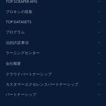
TOP SCRAPER APIS
category URL or brand URL
プロキシの収集
URL, Title, Rating, Reviews, Initial price, Final
price, Currency, Stock, and more.
TOP DATASETS
991+
165+
今すぐ始める
プログラム
法的許諾事項
ラーニングセンター
Lazada - Products - Discover products by
seller URL
会社概要
URL, Title, Rating, Reviews, Initial price, Final
price, Currency, Stock, and more.
クラウドパートナーシップ
カスタマーエクセレンスパートナーシップ
991+
165+
今すぐ始める
パートナーシップ