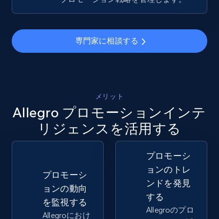
Amazon sellers info
専門家に相談する
Seller id, URL, Seller name, Description, Detailed
info, Stars, Feedbacks, Return policy, and more.
2.5K+
378+
今すぐ始める
メリット
Allegro プロモーションインテ
リジェンスを活用する
eBay
プロモーシ
URL, Product id, Title, Seller name, Seller rating,
Seller reviews, Breadcrumbs, Root category, and
ョンのトレ
プロモーシ
more.
ンドを発見
ョンの動向
する
を監視する
2.5K+
359+
今すぐ始める
Allegroのプロ
Allegroにおけ