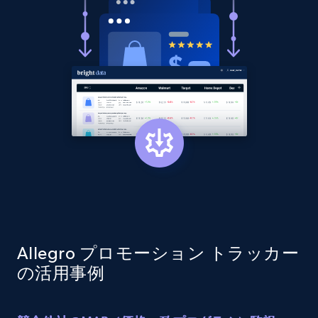
price, and more.
1.9K+
323+
今すぐ始める
Etsy - Collect data on products using
specified keywords
URL, Product id, Listing inventory id, Title, Rating,
Reviews count shop, Reviews count item, Initial
price, and more.
1.9K+
323+
今すぐ始める
Allegro プロモーション トラッカー
の活用事例
Etsy - Collects data from shop's URL