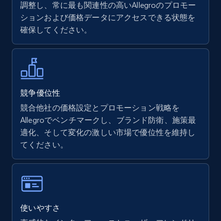
調整し、常に最も関連性の高いAllegroのプロモー
ションおよび価格データにアクセスできる状態を
Walmart - products
確保してください。
URL, Final price, Sku, Currency, Gtin,
Specifications, Image urls, Top reviews, and
more.
5.6K+
876+
今すぐ始める
競争優位性
競合他社の価格設定とプロモーション戦略を
Allegroでベンチマークし、ブランド防衛、施策最
適化、そして変化の激しい市場で優位性を維持し
Walmart - products - Find new products by
てください。
using specific category URL
URL, Final price, Sku, Currency, Gtin,
Specifications, Image urls, Top reviews, and
more.
使いやすさ
5.6K+
876+
今すぐ始める