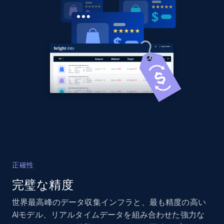
specific category URL
URL, Domain, Country code, Model number,
Sku, Product id, Product name, Manufacturer,
and more.
2.1K+
355+
今すぐ始める
Amazon products global dataset
Title, Seller name, Brand, Description, Initial
price, Currency, Availability, Reviews count, and
more.
正確性
完璧な精度
2.1K+
375+
今すぐ始める
世界最高峰のデータ収集インフラと、最も精度の高い
AIモデル、リアルタイムデータを組み合わせた強力な