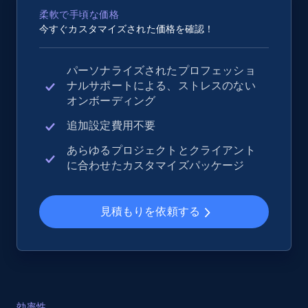
2.4K+
200+
今すぐ始める
柔軟で手頃な価格
今すぐカスタマイズされた価格を確認！
パーソナライズされたプロフェッショ
Google Shopping - collects products from
ナルサポートによる、ストレスのない
web using keywords
オンボーディング
URL, Product id, Title, Product description,
Rating, Reviews count, Images, Variations, and
追加設定費用不要
more.
あらゆるプロジェクトとクライアント
に合わせたカスタマイズパッケージ
2.4K+
200+
今すぐ始める
見積もりを依頼する
Home Depot US
URL, Domain, Country code, Model number,
Sku, Product id, Product name, Manufacturer,
and more.
効率性