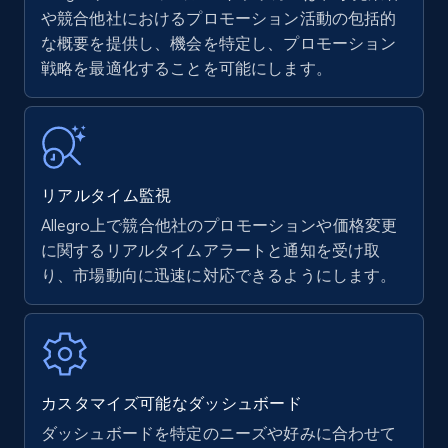
Amazon products - find products by using
や競合他社におけるプロモーション活動の包括的
upc numbers
な概要を提供し、機会を特定し、プロモーション
戦略を最適化することを可能にします。
Title, Seller name, Brand, Description, Initial
price, Currency, Availability, Reviews count, and
more.
35.3K+
5.7K+
今すぐ始める
リアルタイム監視
Allegro上で競合他社のプロモーションや価格変更
に関するリアルタイムアラートと通知を受け取
Amazon Reviews
り、市場動向に迅速に対応できるようにします。
URL, Product name, Product rating, Product
rating object, Product rating max, Rating,
Author name, Asin, and more.
7.4K+
872+
今すぐ始める
カスタマイズ可能なダッシュボード
ダッシュボードを特定のニーズや好みに合わせて