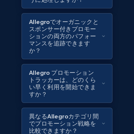
Best Buy products
URL, Product id, Title, Images, Final price,
Allegroでオーガニックと
Currency, Discount, Initial price, and more.
スポンサー付きプロモー
ションの両方のパフォー
1.1K+
149+
今すぐ始める
マンスを追跡できます
か？
Best Buy products - Collect data on
Allegro プロモーション
products using specified keywords
トラッカーは、どのくら
URL, Product id, Title, Images, Final price,
い早く利用を開始できま
Currency, Discount, Initial price, and more.
すか？
1.1K+
149+
今すぐ始める
異なるAllegroカテゴリ間
でプロモーション戦略を
比較できますか？