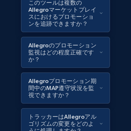
このツールは複数の
Zara - Products
Allegroマーケットプレイ
Category id, Product id, Product name, Price,
スにおけるプロモーショ
Currency, Colour code, Colour, Description, and
ンを追跡できますか？
more.
1.2K+
208+
今すぐ始める
Allegroのプロモーション
監視はどの程度正確です
か？
Zara - Products - discovery by category url
Allegroプロモーション期
Category id, Product id, Product name, Price,
Currency, Colour code, Colour, Description, and
間中のMAP遵守状況を監
more.
視できますか？
1.2K+
208+
今すぐ始める
トラッカーはAllegroアル
ゴリズムの変更をどのよ
うに処理しますか？