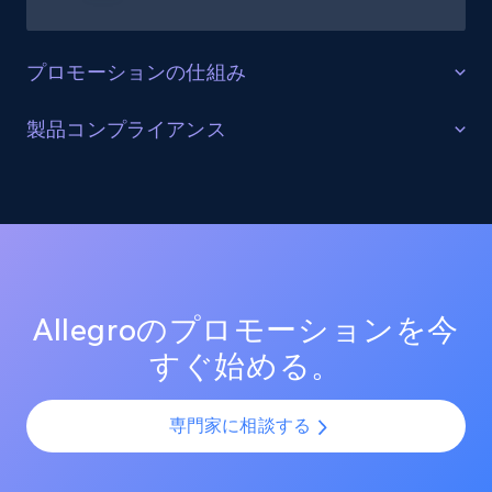
Rating, Reviews count, Initial price, Discount,
and more.
プロモーションの仕組み
1.3K+
176+
今すぐ始める
プロモーションの完全性を保護する
製品コンプライアンス
Allegro上のプロモーション活動を監視し、セール期間
正確なSKUおよびバリエーションの準拠
中も含め、全ての割引やキャンペーンがMAP（最低広
Target - Gather data on products using
告価格）に準拠していることを確認する。不正な値下
AIを活用したマッチング機能を活用し、全Allegroチャ
specified keywords
げをリアルタイムで検知し、トラフィックの多いプロ
ネルにおけるSKUと製品バリエーションを整合させま
URL, Product id, Title, Product description,
モーション期間中のブランド価値の低下を防ぐ。
す。カタログの複雑性を解消し、一貫したモニタリン
Rating, Reviews count, Initial price, Discount,
グを実現し、違反検出を迅速化することで、全製品バ
and more.
Allegroのプロモーションを今
ージョンにおけるMAP（最低広告価格）の徹底を保証
すぐ始める。
します。
1.3K+
176+
今すぐ始める
専門家に相談する
Target - Discover products by category url