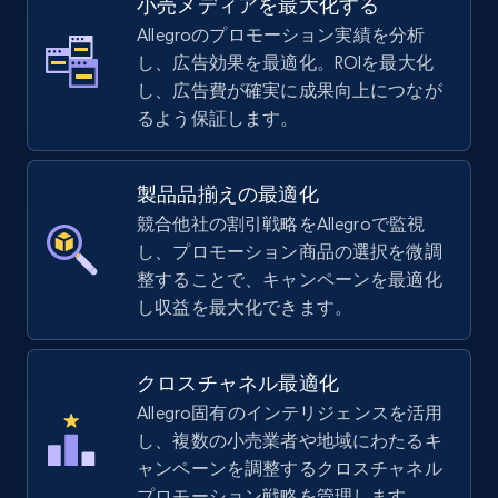
小売メディアを最大化する
Allegroのプロモーション実績を分析
し、広告効果を最適化。ROIを最大化
し、広告費が確実に成果向上につなが
TikTok Shop - Collect TikTok shop products
るよう保証します。
by keywords search
URL, Title, Available, Description, Currency, Initial
price, Final price, Discount percent, and more.
製品品揃えの最適化
競合他社の割引戦略をAllegroで監視
し、プロモーション商品の選択を微調
5.4K+
668+
今すぐ始める
整することで、キャンペーンを最適化
し収益を最大化できます。
TikTok Shop - discover records by shop url
クロスチャネル最適化
URL, Title, Available, Description, Currency, Initial
Allegro固有のインテリジェンスを活用
price, Final price, Discount percent, and more.
し、複数の小売業者や地域にわたるキ
ャンペーンを調整するクロスチャネル
5.4K+
668+
今すぐ始める
プロモーション戦略を管理します。