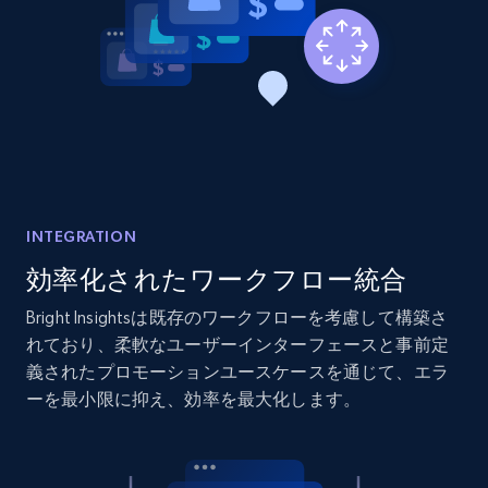
2.1K+
375+
今すぐ始める
Amazon products global dataset - Collect
products from Brands URLs
Title, Seller name, Brand, Description, Initial
price, Currency, Availability, Reviews count, and
INTEGRATION
more.
効率化されたワークフロー統合
Bright Insightsは既存のワークフローを考慮して構築さ
2.1K+
375+
今すぐ始める
れており、柔軟なユーザーインターフェースと事前定
義されたプロモーションユースケースを通じて、エラ
ーを最小限に抑え、効率を最大化します。
Etsy
URL, Product id, Listing inventory id, Title, Rating,
Reviews count shop, Reviews count item, Initial