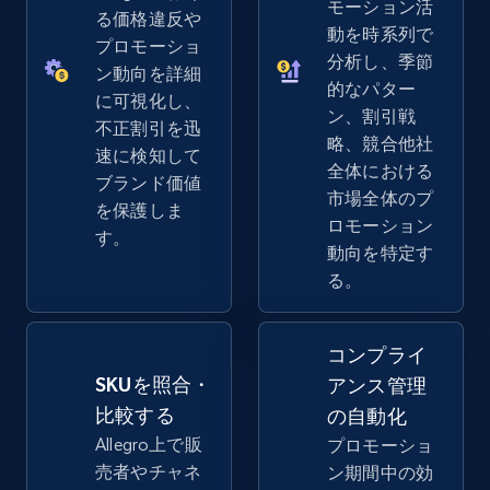
モーション活
る価格違反や
動を時系列で
プロモーショ
分析し、季節
eBay - Gather data on products using
ン動向を詳細
的なパター
specified keywords
に可視化し、
ン、割引戦
不正割引を迅
URL, Product id, Title, Seller name, Seller rating,
略、競合他社
速に検知して
Seller reviews, Breadcrumbs, Root category, and
全体における
more.
ブランド価値
市場全体のプ
を保護しま
ロモーション
す。
2.5K+
359+
今すぐ始める
動向を特定す
る。
eBay - Collect products from shops on eBay
コンプライ
URL, Product id, Title, Seller name, Seller rating,
SKUを照合・
アンス管理
Seller reviews, Breadcrumbs, Root category, and
比較する
の自動化
more.
Allegro上で販
プロモーショ
売者やチャネ
ン期間中の効