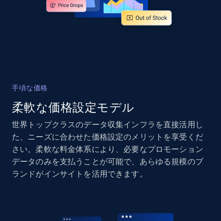
Sku, Product id, Product name, Manufacturer,
and more.
2.1K+
355+
今すぐ始める
手頃な価格
Home Depot US - Discover products by
柔軟な価格設定モデル
specified UPC
URL, Domain, Country code, Model number,
世界トップクラスのデータ収集インフラを直接活用し
Sku, Product id, Product name, Manufacturer,
た、ニーズに合わせた価格設定のメリットを享受くだ
and more.
さい。柔軟な料金体系により、必要なプロモーション
データのみを支払うことが可能で、あらゆる規模のブ
2.1K+
355+
今すぐ始める
ランドがインサイトを活用できます。
Home Depot US - Discovery products by