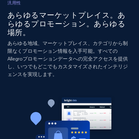
汎用性
あらゆるマーケットプレイス。あ
らゆるプロモーション。あらゆる
Amazon products global dataset - Collects
場所。
products by best sellers category URL
Title, Seller name, Brand, Description, Initial
あらゆる地域、マーケットプレイス、カテゴリから制
price, Currency, Availability, Reviews count, and
限なくプロモーション情報を入手可能。すべての
more.
Allegroプロモーションデータへの完全アクセスを提供
し、いつでもどこでもカスタマイズされたインテリジ
2.1K+
375+
今すぐ始める
ェンスを実現します。
Amazon products global dataset - Collect
Amazon products by seller URL
Title, Seller name, Brand, Description, Initial
price, Currency, Availability, Reviews count, and
more.