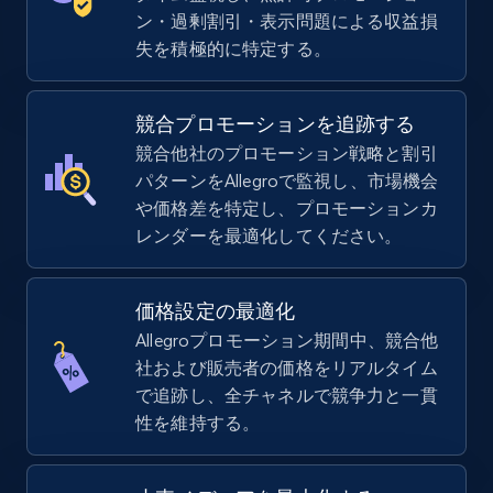
ン・過剰割引・表示問題による収益損
5.6K+
876+
今すぐ始める
失を積極的に特定する。
競合プロモーションを追跡する
TikTok Shop
競合他社のプロモーション戦略と割引
URL, Title, Available, Description, Currency, Initial
パターンをAllegroで監視し、市場機会
price, Final price, Discount percent, and more.
や価格差を特定し、プロモーションカ
レンダーを最適化してください。
5.4K+
668+
今すぐ始める
価格設定の最適化
Allegroプロモーション期間中、競合他
社および販売者の価格をリアルタイム
TikTok Shop - category
で追跡し、全チャネルで競争力と一貫
URL, Title, Available, Description, Currency, Initial
性を維持する。
price, Final price, Discount percent, and more.
5.4K+
668+
今すぐ始める