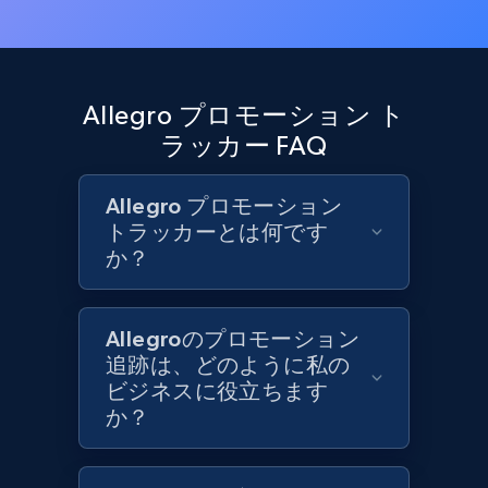
URL, Product id, Title, Product description,
Rating, Reviews count, Initial price, Discount,
and more.
Allegro プロモーション ト
1.3K+
176+
今すぐ始める
ラッカー FAQ
Allegro プロモーション
トラッカーとは何です
Target - Discover products by specified
か？
UPC
URL, Product id, Title, Product description,
Rating, Reviews count, Initial price, Discount,
Allegroのプロモーション
and more.
追跡は、どのように私の
ビジネスに役立ちます
1.3K+
176+
今すぐ始める
か？