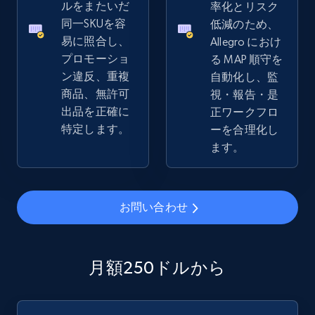
2.5K+
359+
今すぐ始める
ルをまたいだ
率化とリスク
同一SKUを容
低減のため、
易に照合し、
Allegro におけ
プロモーショ
る MAP 順守を
eBay - Collect records by category
ン違反、重複
自動化し、監
URL, Product id, Title, Seller name, Seller rating,
商品、無許可
視・報告・是
Seller reviews, Breadcrumbs, Root category, and
出品を正確に
正ワークフロ
more.
特定します。
ーを合理化し
ます。
2.5K+
359+
今すぐ始める
お問い合わせ
Google Shopping
URL, Product id, Title, Product description,
月額250ドルから
Rating, Reviews count, Images, Variations, and
more.