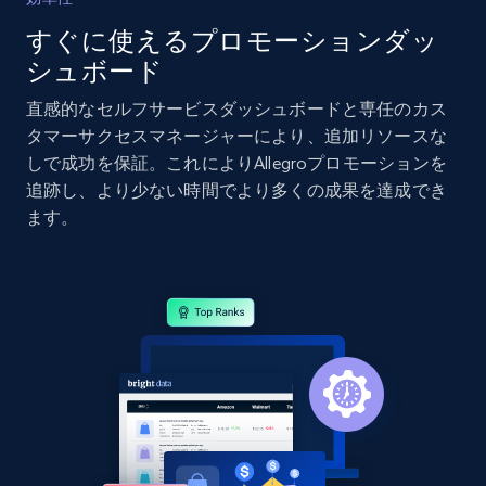
すぐに使えるプロモーションダッ
2.1K+
355+
今すぐ始める
シュボード
直感的なセルフサービスダッシュボードと専任のカス
タマーサクセスマネージャーにより、追加リソースな
Home Depot US - Gather data on products
しで成功を保証。これによりAllegroプロモーションを
using specified keywords
追跡し、より少ない時間でより多くの成果を達成でき
URL, Domain, Country code, Model number,
ます。
Sku, Product id, Product name, Manufacturer,
and more.
2.1K+
355+
今すぐ始める
Home Depot US - Discover products by
specified URL
URL, Domain, Country code, Model number,