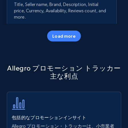
Title, Seller name, Brand, Description, Initial
price, Currency, Availability, Reviews count, and
more.
35.3K+
5.7K+
今すぐ始める
Load more
Amazon products - Collects products by
Allegro プロモーション トラッカー
specific keywords
主な利点
Title, Seller name, Brand, Description, Initial
price, Currency, Availability, Reviews count, and
more.
35.3K+
5.7K+
今すぐ始める
包括的なプロモーションインサイト
Allegro プロモーション・トラッカーは、小売業者