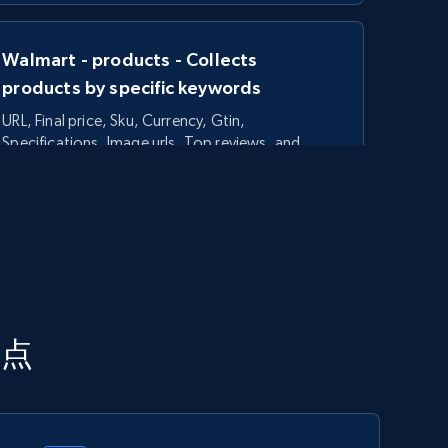
Walmart - products - Collects
products by specific keywords
URL, Final price, Sku, Currency, Gtin,
Specifications, Image urls, Top reviews, and
more.
5.6K+
874+
今すぐ始める
TikTok Shop - category
利点
URL, Title, Available, Description, Currency, Initial
price, Final price, Discount percent, and more.