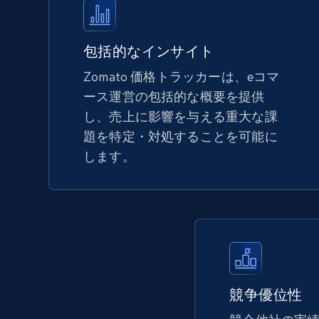
more.
5.6K+
874+
今すぐ始める
包括的なインサイト
Zomato 価格トラッカーは、eコマ
ース運営の包括的な概要を提供
TikTok Shop - Collect TikTok shop
し、売上に影響を与える重大な課
products by keywords search
題を特定・対処することを可能に
URL, Title, Available, Description, Currency, Initial
します。
price, Final price, Discount percent, and more.
5.4K+
667+
今すぐ始める
eBay
競争優位性
URL, Product id, Title, Seller name, Seller rating,
Seller reviews, Breadcrumbs, Root category, and