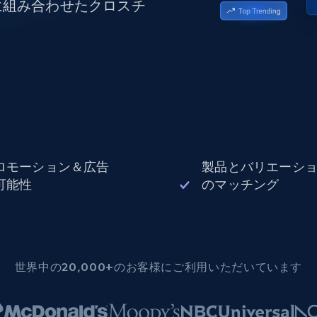
に組み合わせたクロスチ
データセンタープロキシ
$0.9/IP
B
ISPプロキシ
ロー
70万以上の完全準拠の静的住宅用プロキシ
で信頼
ロモーション＆広告
製品とバリエーシ
可能性
のマッチング
世界中の20,000+のお客様にご利用いただいています