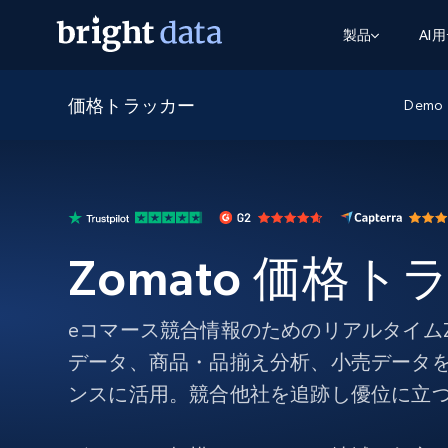
製品
AI
価格トラッカー
ウェブアクセスAPI
マルチモーダルトレーニング
WEBアクセスAPI
Demo
ツール
Web Unlocker API
動画と音声データ
Web Unlocker API
から始まる
$1/1k req
1つのAPIでブロックとCAPTCHAを解
より多くのデータで、より少ない障
FREE TIER
ーニング
統合
Discover API
FREE
から始まる
クロールAPI
ビデオフィード – VLA対応済み
$1/1k req
Always live web discovery for agents
ブラウザ拡張機能
ヒューマノイドロボットのポリシー
Zomato 価格ト
めの継続的かつターゲットを絞った
SERP API
SERP API
から始まる
画を取得
ネットワークステータス
$1/1k req
オンデマンドですばやく容易に検索
FREE TIER
ンをスクレイピング
データパッケージ
グーグル
ビング
ダックダックゴ
から始まる
Scraping Browser
あらゆる業界向けのLLM対応データセ
eコマース競合情報のためのリアルタイムZ
$5/GB
ヤンデックス
入手
データ、商品・品揃え分析、小売データ
Scraping Browser
組み込みのブロック解除とホスティ
ンスに活用。競合他社を追跡し優位に立
プロキシサービス
よるスクレイピングブラウザの設定
住宅用プロキシ