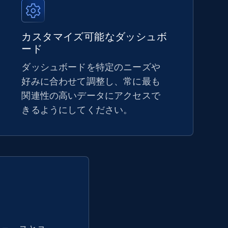
5.4K+
667+
今すぐ始める
カスタマイズ可能なダッシュボ
ード
ダッシュボードを特定のニーズや
Amazon sellers info
好みに合わせて調整し、常に最も
関連性の高いデータにアクセスで
Seller id, URL, Seller name, Description, Detailed
info, Stars, Feedbacks, Return policy, and more.
きるようにしてください。
2.5K+
378+
今すぐ始める
eBay - Collect products from shops on
eBay