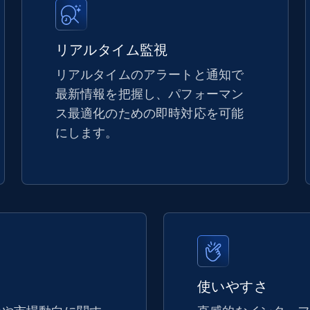
5.4K+
667+
今すぐ始める
リアルタイム監視
リアルタイムのアラートと通知で
最新情報を把握し、パフォーマン
TikTok Shop - discover records by shop
ス最適化のための即時対応を可能
url
にします。
URL, Title, Available, Description, Currency, Initial
price, Final price, Discount percent, and more.
5.4K+
667+
今すぐ始める
eBay - Gather data on products using
使いやすさ
specified keywords