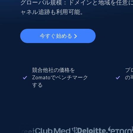
から始まる
グローバル規模：ドメインと地域を任意
$5
$2.5/G
50% OFF
ャネル追跡も利用可能。
プロキシサービス
から始まる
ISPプロキシ
$1.3/IP
住宅用プロキシ
50% OFF
今すぐ始める
400M+ 実際のピアデバイスからのグ
バルIP
データセンタープロキシ
効率的なデータ抽出を実現する高速
性の高いプロキシ
競合他社の価格を
プ
Zomatoでベンチマーク
の
する