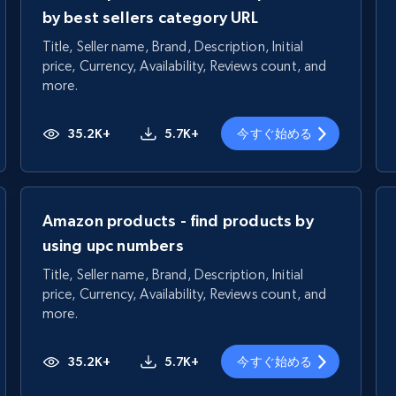
by best sellers category URL
Title, Seller name, Brand, Description, Initial
price, Currency, Availability, Reviews count, and
more.
35.2K+
5.7K+
今すぐ始める
Amazon products - find products by
using upc numbers
Title, Seller name, Brand, Description, Initial
price, Currency, Availability, Reviews count, and
more.
35.2K+
5.7K+
今すぐ始める