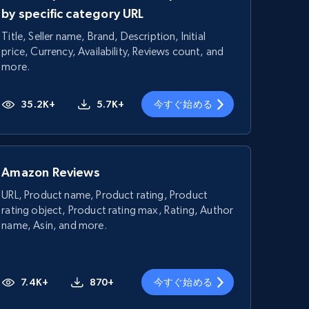
by specific category URL
Title, Seller name, Brand, Description, Initial
price, Currency, Availability, Reviews count, and
more.
35.2K+
5.7K+
今すぐ始める
Amazon Reviews
URL, Product name, Product rating, Product
rating object, Product rating max, Rating, Author
name, Asin, and more.
7.4K+
870+
今すぐ始める