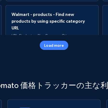
Walmart - products - Find new
products by using specific category
URL
URL, Final price, Sku, Currency, Gtin,
Specifications, Image urls, Top reviews, and
Load more
more.
5.6K+
874+
今すぐ始める
TikTok Shop
omato 価格トラッカーの主な
URL, Title, Available, Description, Currency, Initial
price, Final price, Discount percent, and more.