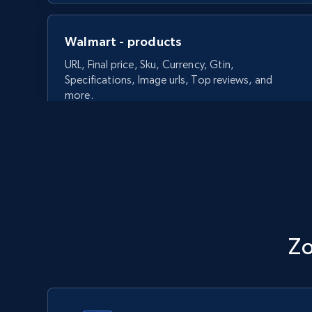
Walmart - products
URL, Final price, Sku, Currency, Gtin,
Specifications, Image urls, Top reviews, and
more.
5.6K+
874+
今すぐ始める
Walmart - products - Discover
Z
products by using sku numbers
URL, Final price, Sku, Currency, Gtin,
Specifications, Image urls, Top reviews, and