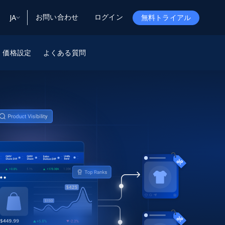
お問い合わせ
ログイン
JA
無料トライアル
ータ
ータと洞察
ソース
価格設定
よくある質問
会社情報
Startup Program
Retail Intelligence
から始まる
NEW
リテールインサイト
$2000/mo
リアルタイムのECインサイトとAI搭載レコ
メンデーションを提供
パートナープログラム
Demo Agents
Managed Data
から始まる
マネージドデータサービス
$1500/mo
Acquisition
トラストセンター
カスタマイズされたエンタープライズグレ
Integrations
ードのデータ収集
SDK Bright
Deep Lookup
BETA
ウェブデータで複雑検索
Bright Initiative