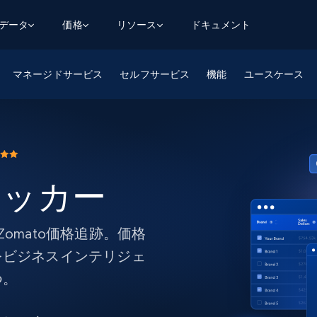
用データ
価格
リソース
ドキュメント
マネージドサービス
AGENTIC WEB EXECUTION
データフィード
データ
セルフサービス
機能
ユースケース
デ
デ
リ
学習ハブ
検索と抽出
スクレーパー
スクレイパーAPI
から始まる
$1
$0.75/1k rec
決
壁でトレ
AIアプリがWebを検索・クロールできるよう
600以上のウェブサイトからリアルタイム
FREE TIER
にする
データを取得
ブログ
Scraper Studio
リンクトイン
eコマース
から始まる
エージェントブラウザ
$1/1k req
ソーシャルメディア
チャットGPT
ケーススタディ
FREE TIER
学習のた
エージェントがウェブサイトを閲覧し、行動
AIスクレイパースタジオ
ラッカー
ウェブ動
できるようにする
から始まる
どのサイトもデータパイプラインに変換
データセットマーケットプレイス
オンラインセミナー
エンジ
$250/100K rec
ブライトデータMCP
FREE
データセットマーケットプレイス
ウェブを解き放つオールインワンツールキッ
から始まる
プロキシロケーション
Data Firehose
ットを
ト
omato価格追跡。価格
事前収集された600以上のドメインからの
$0.2/1k HTML
データ
をビジネスインテリジェ
リンクトイン
eコマース
マスタークラス
ングに
ソーシャルメディア
不動産
つ。
Data Firehose
ビデオ
Real-time web data, delivered as it’s
collected
から始まる