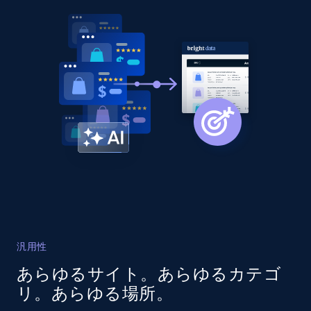
Title, Seller name, Brand, Description, Initial
price, Currency, Availability, Reviews count, and
more.
2.1K+
375+
今すぐ始める
Amazon products global dataset - Collect
products from Brands URLs
Title, Seller name, Brand, Description, Initial
price, Currency, Availability, Reviews count, and
more.
汎用性
2.1K+
375+
今すぐ始める
あらゆるサイト。あらゆるカテゴ
リ。あらゆる場所。