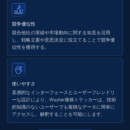
Walmart - products
URL, Final price, Sku, Currency, Gtin,
Specifications, Image urls, Top reviews, and
競争優位性
more.
競合他社の実績や市場動向に関する知見を活用
し、戦略立案や意思決定に役立てることで競争優
5.6K+
874+
今すぐ始める
位性を獲得する。
Walmart - products - Find new products by
using specific category URL
使いやすさ
URL, Final price, Sku, Currency, Gtin,
直感的なインターフェースとユーザーフレンドリ
Specifications, Image urls, Top reviews, and
ーな設計により、Wayfair価格トラッカーは、技術
more.
的知識のないユーザーでも複雑なデータに簡単に
アクセスし、解釈することを可能にします。
5.6K+
874+
今すぐ始める