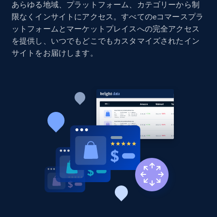
あらゆる地域、プラットフォーム、カテゴリーから制
Home Depot US
限なくインサイトにアクセス。すべてのeコマースプラ
ットフォームとマーケットプレイスへの完全アクセス
URL, Domain, Country code, Model number,
Sku, Product id, Product name, Manufacturer,
を提供し、いつでもどこでもカスタマイズされたイン
and more.
サイトをお届けします。
2.1K+
353+
今すぐ始める
Home Depot US - Gather data on products
using specified keywords
URL, Domain, Country code, Model number,
Sku, Product id, Product name, Manufacturer,
and more.
2.1K+
353+
今すぐ始める