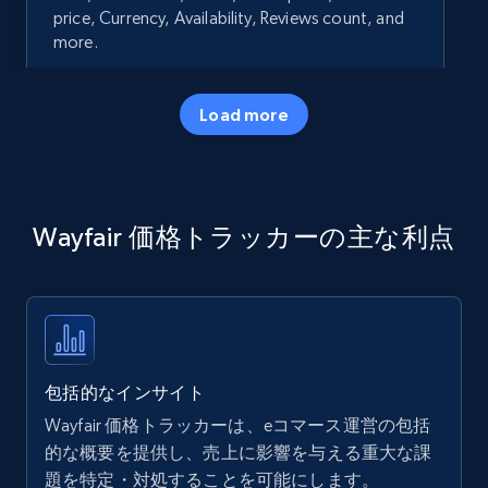
price, Currency, Availability, Reviews count, and
more.
35.2K+
5.7K+
今すぐ始める
Load more
Amazon products - Collects products by
Wayfair 価格トラッカーの主な利点
specific keywords
Title, Seller name, Brand, Description, Initial
price, Currency, Availability, Reviews count, and
more.
35.2K+
5.7K+
今すぐ始める
包括的なインサイト
Wayfair 価格トラッカーは、eコマース運営の包括
的な概要を提供し、売上に影響を与える重大な課
題を特定・対処することを可能にします。
Amazon products - find products by using