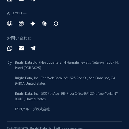
Lowes.com - Collect records by category
AIサマリー
URL, Domain, Marketplace pn, Sku, Other pn,
Model number, Gtin ean pn, Product name, and
more.
お問い合わせ
991+
162+
今すぐ始める
Bright Data Ltd. (Headquarters), 4 Hamahshev St., Netanya 4250714,
Israel (POB 8025).
Lazada - Products
Bright Data, Inc., The Web Data Loft, 625 2nd St., San Francisco, CA
URL, Title, Rating, Reviews, Initial price, Final
94107, United States.
price, Currency, Stock, and more.
Bright Data, Inc., 500 7th Ave, 9th Floor Office 9A1234, New York, NY
10018, United States.
988+
160+
今すぐ始める
IPPNグループ株式会社
© 著作権 2026 Bright Data Ltd. | All rights reserved