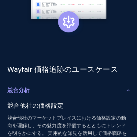
2.1K+
353+
今すぐ始める
Home Depot US - Discovery products by
specific category URL
URL, Domain, Country code, Model number,
Sku, Product id, Product name, Manufacturer,
and more.
Wayfair 価格追跡のユースケース
2.1K+
353+
今すぐ始める
競合分析
競合他社の価格設定
Etsy
競合他社のマーケットプレイスにおける価格設定の動
URL, Product id, Listing inventory id, Title, Rating,
向を理解し、その魅力度を評価するとともにトレンド
Reviews count shop, Reviews count item, Initial
を明らかにする。 実用的な知見を活用して価格戦略を
price, and more.