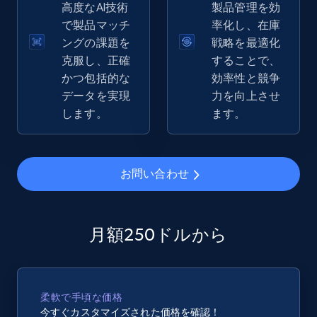
高度なAI技術
製品管理を効
で製品マッチ
率化し、在庫
eBay - Gather data on products using
ングの課題を
戦略を最適化
specified keywords
克服し、正確
することで、
URL, Product id, Title, Seller name, Seller rating,
かつ包括的な
効率性と競争
Seller reviews, Breadcrumbs, Root category, and
データを実現
力を向上させ
more.
します。
ます。
2.5K+
358+
今すぐ始める
お問い合わせ
eBay - Collect products from shops on eBay
月額250ドルから
URL, Product id, Title, Seller name, Seller rating,
Seller reviews, Breadcrumbs, Root category, and
more.
柔軟で手頃な価格
2.5K+
358+
今すぐ始める
今すぐカスタマイズされた価格を確認！