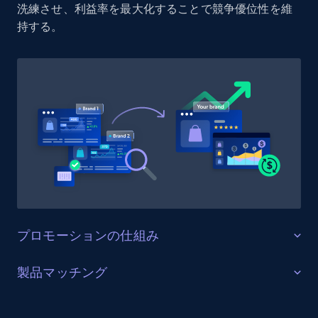
洗練させ、利益率を最大化することで競争優位性を維
持する。
1.9K+
322+
今すぐ始める
Etsy - Collect data on products using
specified keywords
URL, Product id, Listing inventory id, Title, Rating,
Reviews count shop, Reviews count item, Initial
price, and more.
1.9K+
322+
今すぐ始める
プロモーションの仕組み
販売を最適化する
製品マッチング
Etsy - Collects data from shop's URL
ターゲットカテゴリーと製品におけるプロモーション
URL, Product id, Listing inventory id, Title, Rating,
SKUマッチング
活動を追跡し、市場リーダーのプロモーション投資を