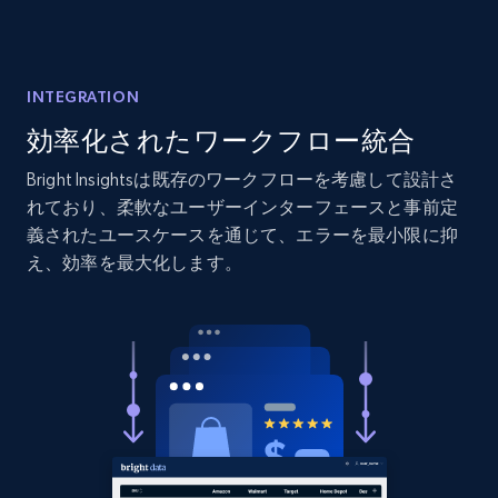
Home Depot US - Discover products by
specified URL
INTEGRATION
URL, Domain, Country code, Model number,
効率化されたワークフロー統合
Sku, Product id, Product name, Manufacturer,
and more.
Bright Insightsは既存のワークフローを考慮して設計さ
れており、柔軟なユーザーインターフェースと事前定
義されたユースケースを通じて、エラーを最小限に抑
2.1K+
353+
今すぐ始める
え、効率を最大化します。
Home Depot US - Discover products by
specified UPC
URL, Domain, Country code, Model number,
Sku, Product id, Product name, Manufacturer,
and more.