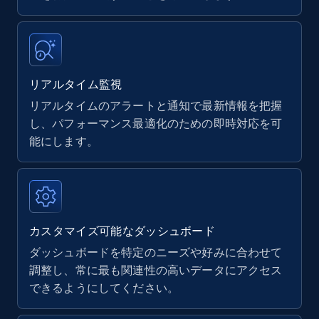
upc numbers
Title, Seller name, Brand, Description, Initial
price, Currency, Availability, Reviews count, and
more.
リアルタイム監視
リアルタイムのアラートと通知で最新情報を把握
35.2K+
5.7K+
今すぐ始める
し、パフォーマンス最適化のための即時対応を可
能にします。
Amazon Reviews
URL, Product name, Product rating, Product
rating object, Product rating max, Rating,
Author name, Asin, and more.
カスタマイズ可能なダッシュボード
ダッシュボードを特定のニーズや好みに合わせて
7.4K+
870+
今すぐ始める
調整し、常に最も関連性の高いデータにアクセス
できるようにしてください。