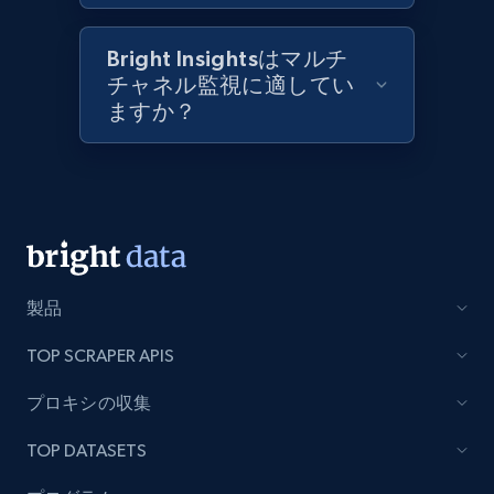
Best Buy products
URL, Product id, Title, Images, Final price,
Bright Insightsはマルチ
Currency, Discount, Initial price, and more.
チャネル監視に適してい
ますか？
1.1K+
148+
今すぐ始める
Best Buy products - Collect data on
products using specified keywords
URL, Product id, Title, Images, Final price,
製品
Currency, Discount, Initial price, and more.
TOP SCRAPER APIS
1.1K+
148+
今すぐ始める
プロキシの収集
TOP DATASETS
Lowes.com