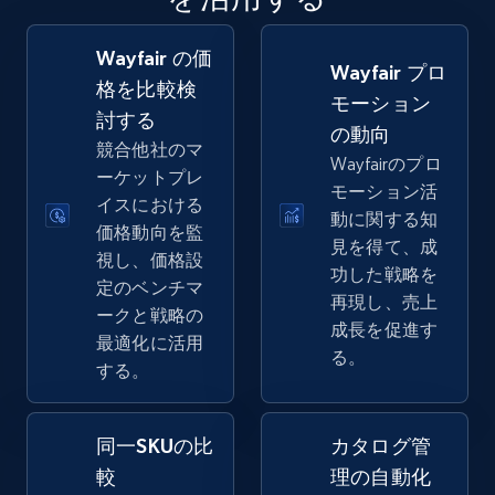
Wayfair の価
Amazon sellers info
Wayfair プロ
格を比較検
モーション
Seller id, URL, Seller name, Description, Detailed
討する
info, Stars, Feedbacks, Return policy, and more.
の動向
競合他社のマ
Wayfairのプロ
ーケットプレ
2.5K+
378+
今すぐ始める
モーション活
イスにおける
動に関する知
価格動向を監
見を得て、成
視し、価格設
功した戦略を
定のベンチマ
eBay
再現し、売上
ークと戦略の
URL, Product id, Title, Seller name, Seller rating,
成長を促進す
最適化に活用
Seller reviews, Breadcrumbs, Root category, and
る。
する。
more.
2.5K+
358+
今すぐ始める
同一SKUの比
カタログ管
較
理の自動化