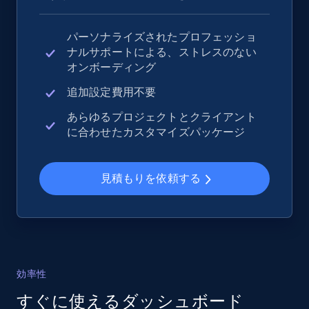
パーソナライズされたプロフェッショ
ナルサポートによる、ストレスのない
eBay - Collect records by category
オンボーディング
URL, Product id, Title, Seller name, Seller rating,
Seller reviews, Breadcrumbs, Root category, and
追加設定費用不要
more.
あらゆるプロジェクトとクライアント
に合わせたカスタマイズパッケージ
2.5K+
358+
今すぐ始める
見積もりを依頼する
Google Shopping
URL, Product id, Title, Product description,
Rating, Reviews count, Images, Variations, and
more.
効率性
すぐに使えるダッシュボード
2.4K+
199+
今すぐ始める