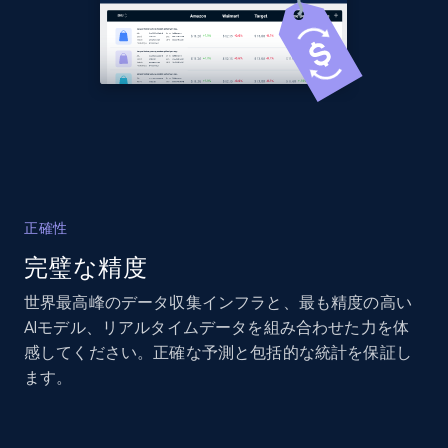
more.
2.1K+
375+
今すぐ始める
Amazon products global dataset - Collects
products by best sellers category URL
Title, Seller name, Brand, Description, Initial
正確性
price, Currency, Availability, Reviews count, and
完璧な精度
more.
世界最高峰のデータ収集インフラと、最も精度の高い
2.1K+
375+
今すぐ始める
AIモデル、リアルタイムデータを組み合わせた力を体
感してください。正確な予測と包括的な統計を保証し
ます。
Amazon products global dataset - Collect
Amazon products by seller URL