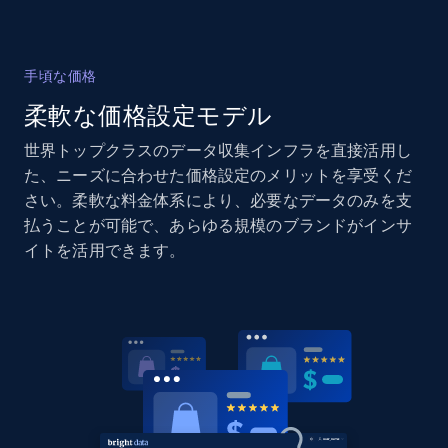
2.1K+
375+
今すぐ始める
手頃な価格
柔軟な価格設定モデル
Amazon products global dataset - Collects
products by specific category URL
世界トップクラスのデータ収集インフラを直接活用し
Title, Seller name, Brand, Description, Initial
た、ニーズに合わせた価格設定のメリットを享受くだ
price, Currency, Availability, Reviews count, and
さい。柔軟な料金体系により、必要なデータのみを支
more.
払うことが可能で、あらゆる規模のブランドがインサ
イトを活用できます。
2.1K+
375+
今すぐ始める
Amazon products global dataset -
Collecting products by keyword search
Title, Seller name, Brand, Description, Initial
price, Currency, Availability, Reviews count, and