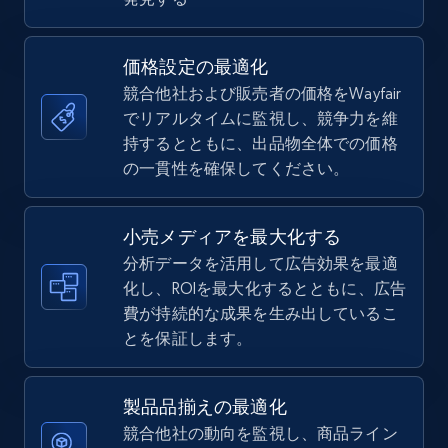
5.6K+
874+
今すぐ始める
価格設定の最適化
競合他社および販売者の価格をWayfair
TikTok Shop
でリアルタイムに監視し、競争力を維
URL, Title, Available, Description, Currency, Initial
持するとともに、出品物全体での価格
price, Final price, Discount percent, and more.
の一貫性を確保してください。
5.4K+
667+
今すぐ始める
小売メディアを最大化する
分析データを活用して広告効果を最適
化し、ROIを最大化するとともに、広告
費が持続的な成果を生み出しているこ
TikTok Shop - category
とを保証します。
URL, Title, Available, Description, Currency, Initial
price, Final price, Discount percent, and more.
製品品揃えの最適化
5.4K+
667+
今すぐ始める
競合他社の動向を監視し、商品ライン