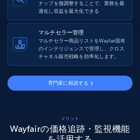
ナップを微調整することで、業務を最
適化し収益を最大化できる
TikTok Shop - Collect TikTok shop products
by keywords search
マルチセラー管理
URL, Title, Available, Description, Currency, Initial
マルチセラー商品リストをWayfair固有
price, Final price, Discount percent, and more.
のインテリジェンスで管理し、クロス
チャネル販売戦略を効率化します。
5.4K+
667+
今すぐ始める
専門家に相談する
TikTok Shop - discover records by shop url
URL, Title, Available, Description, Currency, Initial
price, Final price, Discount percent, and more.
メリット
Wayfairの価格追跡・監視機能
5.4K+
667+
今すぐ始める
を活用する