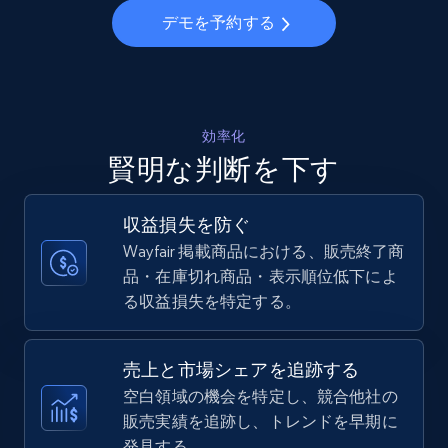
デモを予約する
Walmart - products - Collects products by
specific keywords
URL, Final price, Sku, Currency, Gtin,
Specifications, Image urls, Top reviews, and
効率化
more.
賢明な判断を下す
5.6K+
874+
今すぐ始める
収益損失を防ぐ
Wayfair 掲載商品における、販売終了商
品・在庫切れ商品・表示順位低下によ
る収益損失を特定する。
Walmart - products - Discover products by
using sku numbers
URL, Final price, Sku, Currency, Gtin,
売上と市場シェアを追跡する
Specifications, Image urls, Top reviews, and
空白領域の機会を特定し、競合他社の
more.
販売実績を追跡し、トレンドを早期に
発見する