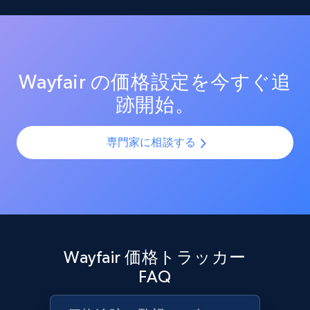
Reviews count shop, Reviews count item, Initial
測定する。効果的なプロモーション戦術と新興トレン
SKUやバリエーションを複数チャネルで最適化し、製品
price, and more.
ドを分析し、競争の激しい市場での売上向上を図る。
カタログの課題を解決します。AIモデルを活用して製
品・バリエーション・SKUを正確に整合させ、全プラッ
1.9K+
322+
今すぐ始める
トフォームで一貫性と正確性を確保します。
Wayfair の価格設定を今すぐ追
跡開始。
Amazon products search
専門家に相談する
Asin, URL, Name, Sponsored, Initial price, Final
price, Currency, Sold, and more.
1.6K+
180+
今すぐ始める
Wayfair 価格トラッカー
Target
FAQ
URL, Product id, Title, Product description,
Rating, Reviews count, Initial price, Discount,