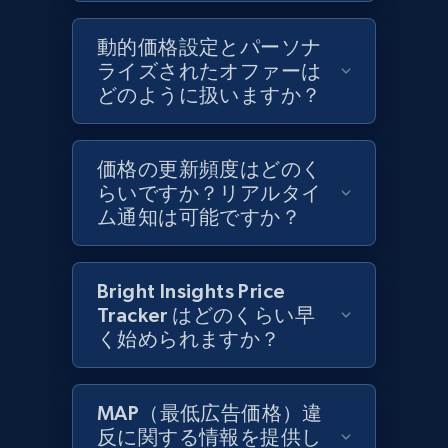
Rating, Reviews count, Initial price, Discount,
and more.
動的価格設定とパーソナ
ライズされたオファーは
どのように扱いますか？
1.3K+
175+
今すぐ始める
価格の更新頻度はどのく
らいですか？リアルタイ
Target - Discover products by specified
ム通知は可能ですか？
UPC
URL, Product id, Title, Product description,
Rating, Reviews count, Initial price, Discount,
Bright Insights Price
and more.
Tracker はどのくらい早
く始められますか？
1.3K+
175+
今すぐ始める
MAP（最低広告価格）違
反に関する情報を提供し
Zara - Products