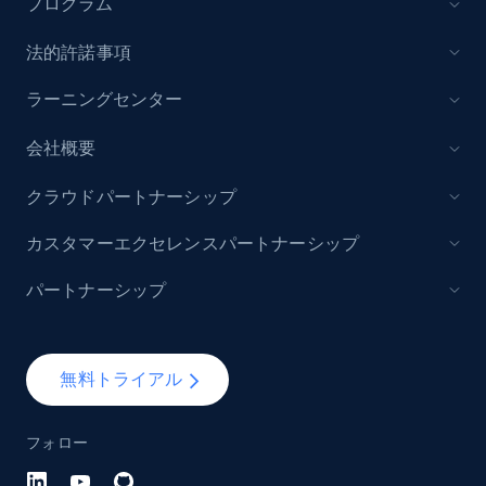
プログラム
URL, Domain, Marketplace pn, Sku, Other pn,
Model number, Gtin ean pn, Product name, and
法的許諾事項
more.
ラーニングセンター
991+
162+
今すぐ始める
会社概要
クラウドパートナーシップ
Lowes.com - Gather data on products using
カスタマーエクセレンスパートナーシップ
specified keywords
パートナーシップ
URL, Domain, Marketplace pn, Sku, Other pn,
Model number, Gtin ean pn, Product name, and
more.
無料トライアル
991+
162+
今すぐ始める
フォロー