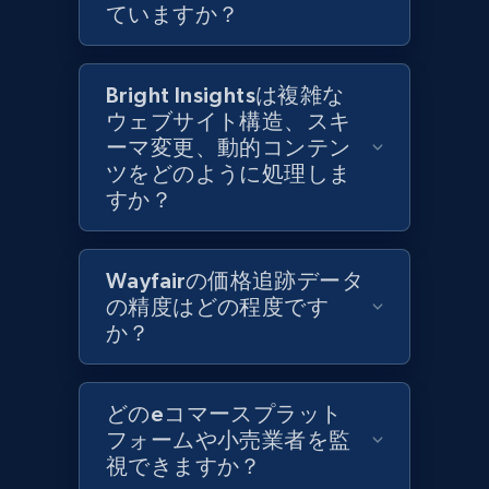
ていますか？
Category id, Product id, Product name, Price,
Currency, Colour code, Colour, Description, and
more.
Bright Insightsは複雑な
ウェブサイト構造、スキ
1.2K+
208+
今すぐ始める
ーマ変更、動的コンテン
ツをどのように処理しま
すか？
Zara - Products - discovery by category url
Category id, Product id, Product name, Price,
Wayfairの価格追跡データ
Currency, Colour code, Colour, Description, and
の精度はどの程度です
more.
か？
1.2K+
208+
今すぐ始める
どのeコマースプラット
フォームや小売業者を監
視できますか？