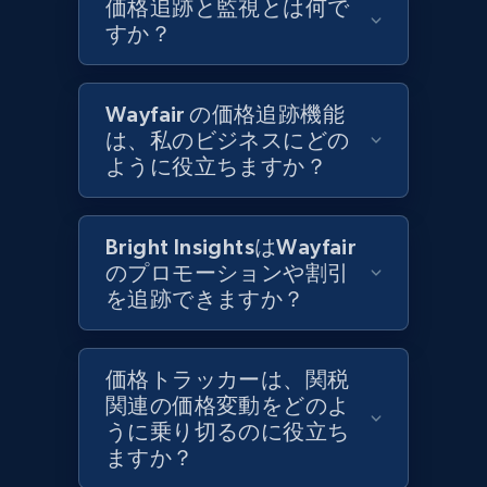
価格追跡と監視とは何で
and more.
すか？
1.3K+
175+
今すぐ始める
Wayfair の価格追跡機能
は、私のビジネスにどの
ように役立ちますか？
Target - Gather data on products using
specified keywords
URL, Product id, Title, Product description,
Bright InsightsはWayfair
Rating, Reviews count, Initial price, Discount,
のプロモーションや割引
and more.
を追跡できますか？
1.3K+
175+
今すぐ始める
価格トラッカーは、関税
関連の価格変動をどのよ
うに乗り切るのに役立ち
Target - Discover products by category url
ますか？
URL, Product id, Title, Product description,