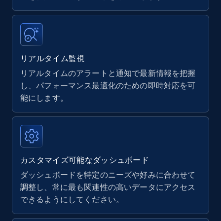
upc numbers
Title, Seller name, Brand, Description, Initial
price, Currency, Availability, Reviews count, and
more.
リアルタイム監視
リアルタイムのアラートと通知で最新情報を把握
35.2K+
5.7K+
今すぐ始める
し、パフォーマンス最適化のための即時対応を可
能にします。
Amazon Reviews
URL, Product name, Product rating, Product
rating object, Product rating max, Rating,
Author name, Asin, and more.
カスタマイズ可能なダッシュボード
ダッシュボードを特定のニーズや好みに合わせて
7.4K+
870+
今すぐ始める
調整し、常に最も関連性の高いデータにアクセス
できるようにしてください。