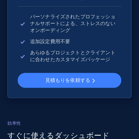
パーソナライズされたプロフェッショ
ナルサポートによる、ストレスのない
eBay - Collect records by category
オンボーディング
URL, Product id, Title, Seller name, Seller rating,
Seller reviews, Breadcrumbs, Root category, and
追加設定費用不要
more.
あらゆるプロジェクトとクライアント
に合わせたカスタマイズパッケージ
2.5K+
358+
今すぐ始める
見積もりを依頼する
Google Shopping
URL, Product id, Title, Product description,
Rating, Reviews count, Images, Variations, and
more.
効率性
すぐに使えるダッシュボード
2.4K+
199+
今すぐ始める