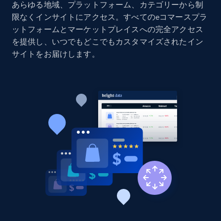
あらゆる地域、プラットフォーム、カテゴリーから制
Home Depot US
限なくインサイトにアクセス。すべてのeコマースプラ
ットフォームとマーケットプレイスへの完全アクセス
URL, Domain, Country code, Model number,
Sku, Product id, Product name, Manufacturer,
を提供し、いつでもどこでもカスタマイズされたイン
and more.
サイトをお届けします。
2.1K+
353+
今すぐ始める
Home Depot US - Gather data on products
using specified keywords
URL, Domain, Country code, Model number,
Sku, Product id, Product name, Manufacturer,
and more.
2.1K+
353+
今すぐ始める