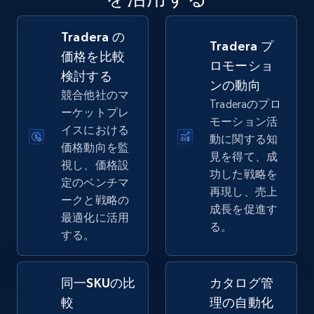
Tradera の
Amazon sellers info
Tradera プ
価格を比較
ロモーショ
Seller id, URL, Seller name, Description, Detailed
検討する
info, Stars, Feedbacks, Return policy, and more.
ンの動向
競合他社のマ
Traderaのプロ
ーケットプレ
2.5K+
378+
今すぐ始める
モーション活
イスにおける
動に関する知
価格動向を監
見を得て、成
視し、価格設
功した戦略を
定のベンチマ
eBay
再現し、売上
ークと戦略の
URL, Product id, Title, Seller name, Seller rating,
成長を促進す
最適化に活用
Seller reviews, Breadcrumbs, Root category, and
る。
する。
more.
2.5K+
358+
今すぐ始める
同一SKUの比
カタログ管
較
理の自動化