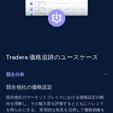
2.1K+
353+
今すぐ始める
Home Depot US - Discovery products by
specific category URL
URL, Domain, Country code, Model number,
Sku, Product id, Product name, Manufacturer,
and more.
Tradera 価格追跡のユースケース
2.1K+
353+
今すぐ始める
競合分析
競合他社の価格設定
Etsy
競合他社のマーケットプレイスにおける価格設定の動
URL, Product id, Listing inventory id, Title, Rating,
向を理解し、その魅力度を評価するとともにトレンド
Reviews count shop, Reviews count item, Initial
を明らかにする。 実用的な知見を活用して価格戦略を
price, and more.