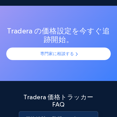
Reviews count shop, Reviews count item, Initial
測定する。効果的なプロモーション戦術と新興トレン
SKUやバリエーションを複数チャネルで最適化し、製品
price, and more.
ドを分析し、競争の激しい市場での売上向上を図る。
カタログの課題を解決します。AIモデルを活用して製
品・バリエーション・SKUを正確に整合させ、全プラッ
1.9K+
322+
今すぐ始める
トフォームで一貫性と正確性を確保します。
Tradera の価格設定を今すぐ追
跡開始。
Amazon products search
専門家に相談する
Asin, URL, Name, Sponsored, Initial price, Final
price, Currency, Sold, and more.
1.6K+
180+
今すぐ始める
Tradera 価格トラッカー
Target
FAQ
URL, Product id, Title, Product description,
Rating, Reviews count, Initial price, Discount,