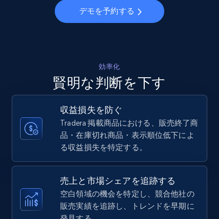
デモを予約する
Walmart - products - Collects products by
specific keywords
URL, Final price, Sku, Currency, Gtin,
Specifications, Image urls, Top reviews, and
効率化
more.
賢明な判断を下す
5.6K+
874+
今すぐ始める
収益損失を防ぐ
Tradera 掲載商品における、販売終了商
品・在庫切れ商品・表示順位低下によ
る収益損失を特定する。
Walmart - products - Discover products by
using sku numbers
URL, Final price, Sku, Currency, Gtin,
売上と市場シェアを追跡する
Specifications, Image urls, Top reviews, and
空白領域の機会を特定し、競合他社の
more.
販売実績を追跡し、トレンドを早期に
発見する