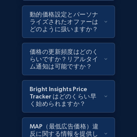
Rating, Reviews count, Initial price, Discount,
and more.
動的価格設定とパーソナ
ライズされたオファーは
どのように扱いますか？
1.3K+
175+
今すぐ始める
価格の更新頻度はどのく
らいですか？リアルタイ
Target - Discover products by specified
ム通知は可能ですか？
UPC
URL, Product id, Title, Product description,
Rating, Reviews count, Initial price, Discount,
Bright Insights Price
and more.
Tracker はどのくらい早
く始められますか？
1.3K+
175+
今すぐ始める
MAP（最低広告価格）違
反に関する情報を提供し
Zara - Products