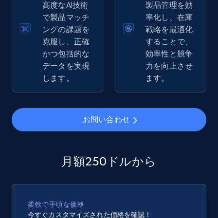
高度なAI技術
製品管理を効
で製品マッチ
率化し、在庫
eBay - Gather data on products using
ングの課題を
戦略を最適化
specified keywords
克服し、正確
することで、
URL, Product id, Title, Seller name, Seller rating,
かつ包括的な
効率性と競争
Seller reviews, Breadcrumbs, Root category, and
データを実現
力を向上させ
more.
します。
ます。
2.5K+
358+
今すぐ始める
お問い合わせ
eBay - Collect products from shops on eBay
月額250ドルから
URL, Product id, Title, Seller name, Seller rating,
Seller reviews, Breadcrumbs, Root category, and
more.
柔軟で手頃な価格
2.5K+
358+
今すぐ始める
今すぐカスタマイズされた価格を確認！