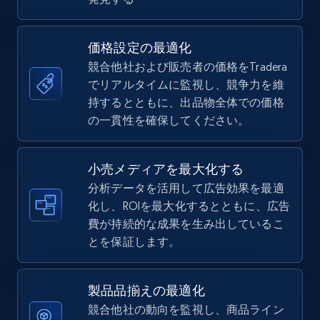
5.6K+
874+
今すぐ始める
価格設定の最適化
競合他社および販売者の価格をTradera
TikTok Shop
でリアルタイムに監視し、競争力を維
URL, Title, Available, Description, Currency, Initial
持するとともに、出品物全体での価格
price, Final price, Discount percent, and more.
の一貫性を確保してください。
5.4K+
667+
今すぐ始める
小売メディアを最大化する
分析データを活用して広告効果を最適
化し、ROIを最大化するとともに、広告
費が持続的な成果を生み出しているこ
TikTok Shop - category
とを保証します。
URL, Title, Available, Description, Currency, Initial
price, Final price, Discount percent, and more.
製品品揃えの最適化
5.4K+
667+
今すぐ始める
競合他社の動向を監視し、商品ライン