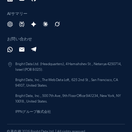
Lowes.com - Collect records by category
AIサマリー
URL, Domain, Marketplace pn, Sku, Other pn,
Model number, Gtin ean pn, Product name, and
more.
お問い合わせ
991+
162+
今すぐ始める
Bright Data Ltd. (Headquarters), 4 Hamahshev St., Netanya 4250714,
Israel (POB 8025).
Lazada - Products
Bright Data, Inc., The Web Data Loft, 625 2nd St., San Francisco, CA
URL, Title, Rating, Reviews, Initial price, Final
94107, United States.
price, Currency, Stock, and more.
Bright Data, Inc., 500 7th Ave, 9th Floor Office 9A1234, New York, NY
10018, United States.
988+
160+
今すぐ始める
IPPNグループ株式会社
© 著作権 2026 Bright Data Ltd. | All rights reserved