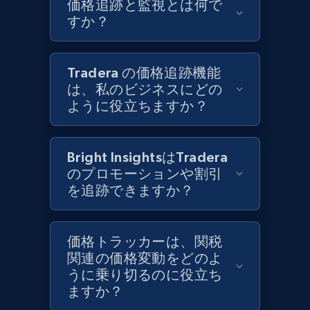
価格追跡と監視とは何で
and more.
すか？
1.3K+
175+
今すぐ始める
Tradera の価格追跡機能
は、私のビジネスにどの
ように役立ちますか？
Target - Gather data on products using
specified keywords
URL, Product id, Title, Product description,
Bright InsightsはTradera
Rating, Reviews count, Initial price, Discount,
のプロモーションや割引
and more.
を追跡できますか？
1.3K+
175+
今すぐ始める
価格トラッカーは、関税
関連の価格変動をどのよ
うに乗り切るのに役立ち
Target - Discover products by category url
ますか？
URL, Product id, Title, Product description,