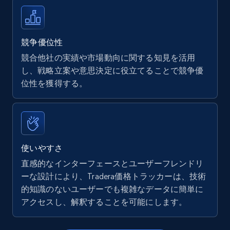
Walmart - products
URL, Final price, Sku, Currency, Gtin,
Specifications, Image urls, Top reviews, and
競争優位性
more.
競合他社の実績や市場動向に関する知見を活用
し、戦略立案や意思決定に役立てることで競争優
5.6K+
874+
今すぐ始める
位性を獲得する。
Walmart - products - Find new products by
using specific category URL
使いやすさ
URL, Final price, Sku, Currency, Gtin,
直感的なインターフェースとユーザーフレンドリ
Specifications, Image urls, Top reviews, and
ーな設計により、Tradera価格トラッカーは、技術
more.
的知識のないユーザーでも複雑なデータに簡単に
アクセスし、解釈することを可能にします。
5.6K+
874+
今すぐ始める