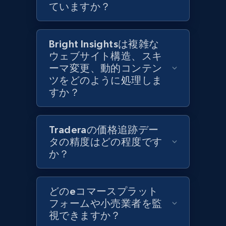
ていますか？
Category id, Product id, Product name, Price,
Currency, Colour code, Colour, Description, and
more.
Bright Insightsは複雑な
ウェブサイト構造、スキ
1.2K+
208+
今すぐ始める
ーマ変更、動的コンテン
ツをどのように処理しま
すか？
Zara - Products - discovery by category url
Category id, Product id, Product name, Price,
Traderaの価格追跡デー
Currency, Colour code, Colour, Description, and
タの精度はどの程度です
more.
か？
1.2K+
208+
今すぐ始める
どのeコマースプラット
フォームや小売業者を監
視できますか？