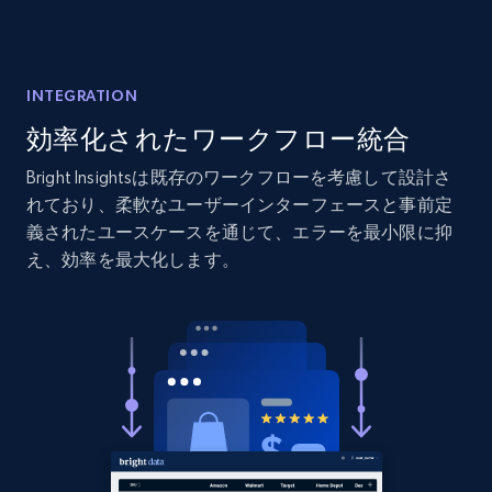
Home Depot US - Discover products by
specified URL
INTEGRATION
URL, Domain, Country code, Model number,
効率化されたワークフロー統合
Sku, Product id, Product name, Manufacturer,
and more.
Bright Insightsは既存のワークフローを考慮して設計さ
れており、柔軟なユーザーインターフェースと事前定
義されたユースケースを通じて、エラーを最小限に抑
2.1K+
353+
今すぐ始める
え、効率を最大化します。
Home Depot US - Discover products by
specified UPC
URL, Domain, Country code, Model number,
Sku, Product id, Product name, Manufacturer,
and more.