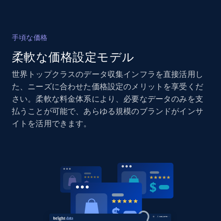
2.1K+
375+
今すぐ始める
手頃な価格
柔軟な価格設定モデル
Amazon products global dataset - Collects
products by specific category URL
世界トップクラスのデータ収集インフラを直接活用し
Title, Seller name, Brand, Description, Initial
た、ニーズに合わせた価格設定のメリットを享受くだ
price, Currency, Availability, Reviews count, and
さい。柔軟な料金体系により、必要なデータのみを支
more.
払うことが可能で、あらゆる規模のブランドがインサ
イトを活用できます。
2.1K+
375+
今すぐ始める
Amazon products global dataset -
Collecting products by keyword search
Title, Seller name, Brand, Description, Initial
price, Currency, Availability, Reviews count, and