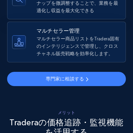
ナップを微調整することで、業務を最
適化し収益を最大化できる
TikTok Shop - Collect TikTok shop products
by keywords search
マルチセラー管理
URL, Title, Available, Description, Currency, Initial
マルチセラー商品リストをTradera固有
price, Final price, Discount percent, and more.
のインテリジェンスで管理し、クロス
チャネル販売戦略を効率化します。
5.4K+
667+
今すぐ始める
専門家に相談する
TikTok Shop - discover records by shop url
URL, Title, Available, Description, Currency, Initial
price, Final price, Discount percent, and more.
メリット
Traderaの価格追跡・監視機能
5.4K+
667+
今すぐ始める
を活用する