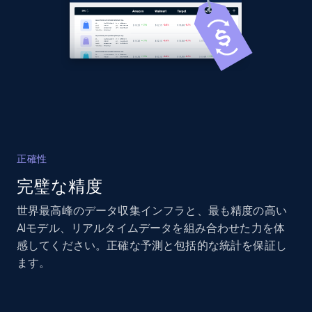
more.
2.1K+
375+
今すぐ始める
Amazon products global dataset - Collects
products by best sellers category URL
Title, Seller name, Brand, Description, Initial
正確性
price, Currency, Availability, Reviews count, and
完璧な精度
more.
世界最高峰のデータ収集インフラと、最も精度の高い
2.1K+
375+
今すぐ始める
AIモデル、リアルタイムデータを組み合わせた力を体
感してください。正確な予測と包括的な統計を保証し
ます。
Amazon products global dataset - Collect
Amazon products by seller URL