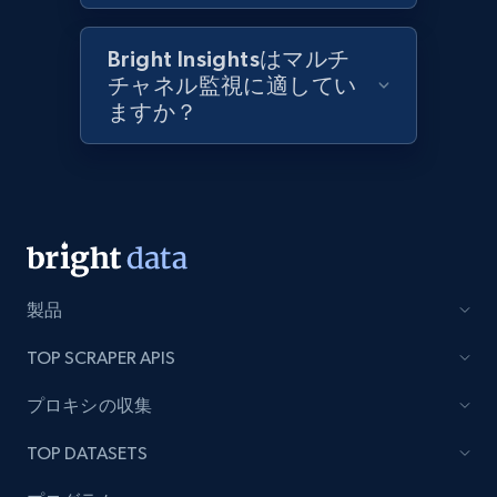
Best Buy products
URL, Product id, Title, Images, Final price,
Bright Insightsはマルチ
Currency, Discount, Initial price, and more.
チャネル監視に適してい
ますか？
1.1K+
148+
今すぐ始める
Best Buy products - Collect data on
products using specified keywords
URL, Product id, Title, Images, Final price,
製品
Currency, Discount, Initial price, and more.
TOP SCRAPER APIS
1.1K+
148+
今すぐ始める
プロキシの収集
TOP DATASETS
Lowes.com