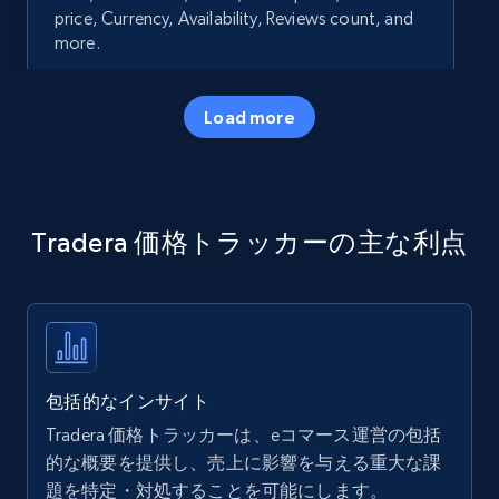
price, Currency, Availability, Reviews count, and
more.
35.2K+
5.7K+
今すぐ始める
Load more
Amazon products - Collects products by
Tradera 価格トラッカーの主な利点
specific keywords
Title, Seller name, Brand, Description, Initial
price, Currency, Availability, Reviews count, and
more.
35.2K+
5.7K+
今すぐ始める
包括的なインサイト
Tradera 価格トラッカーは、eコマース運営の包括
的な概要を提供し、売上に影響を与える重大な課
題を特定・対処することを可能にします。
Amazon products - find products by using