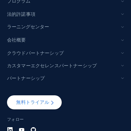
プログラム
URL, Domain, Marketplace pn, Sku, Other pn,
Model number, Gtin ean pn, Product name, and
法的許諾事項
more.
ラーニングセンター
991+
162+
今すぐ始める
会社概要
クラウドパートナーシップ
Lowes.com - Gather data on products using
カスタマーエクセレンスパートナーシップ
specified keywords
パートナーシップ
URL, Domain, Marketplace pn, Sku, Other pn,
Model number, Gtin ean pn, Product name, and
more.
無料トライアル
991+
162+
今すぐ始める
フォロー