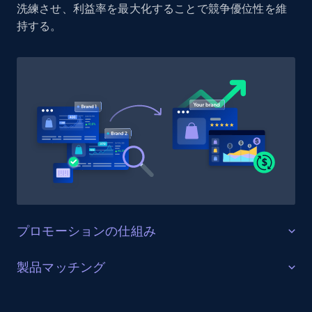
洗練させ、利益率を最大化することで競争優位性を維
持する。
1.9K+
322+
今すぐ始める
Etsy - Collect data on products using
specified keywords
URL, Product id, Listing inventory id, Title, Rating,
Reviews count shop, Reviews count item, Initial
price, and more.
1.9K+
322+
今すぐ始める
プロモーションの仕組み
販売を最適化する
製品マッチング
Etsy - Collects data from shop's URL
ターゲットカテゴリーと製品におけるプロモーション
URL, Product id, Listing inventory id, Title, Rating,
SKUマッチング
活動を追跡し、市場リーダーのプロモーション投資を