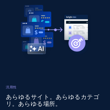
Title, Seller name, Brand, Description, Initial
price, Currency, Availability, Reviews count, and
more.
2.1K+
375+
今すぐ始める
Amazon products global dataset - Collect
products from Brands URLs
Title, Seller name, Brand, Description, Initial
price, Currency, Availability, Reviews count, and
more.
汎用性
2.1K+
375+
今すぐ始める
あらゆるサイト。あらゆるカテゴ
リ。あらゆる場所。