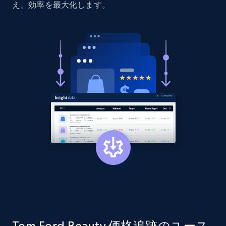
price, Currency, Availability, Reviews count, and
え、効率を最大化します。
more.
2.1K+
375+
今すぐ始める
Amazon products global dataset - Collect
products from Brands URLs
Title, Seller name, Brand, Description, Initial
price, Currency, Availability, Reviews count, and
more.
2.1K+
375+
今すぐ始める
Etsy
Tom Ford Beauty 価格追跡のユース