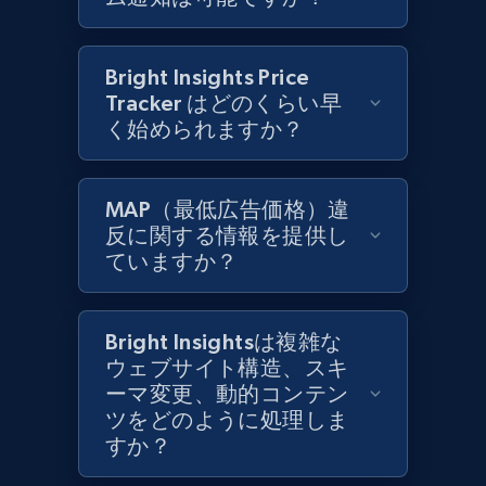
Lazada - Products
Bright Insights Price
URL, Title, Rating, Reviews, Initial price, Final
Tracker はどのくらい早
price, Currency, Stock, and more.
く始められますか？
991+
164+
今すぐ始める
MAP（最低広告価格）違
反に関する情報を提供し
ていますか？
Lazada - Products - Discover products by
keyword
Bright Insightsは複雑な
URL, Title, Rating, Reviews, Initial price, Final
ウェブサイト構造、スキ
price, Currency, Stock, and more.
ーマ変更、動的コンテン
ツをどのように処理しま
991+
164+
今すぐ始める
すか？