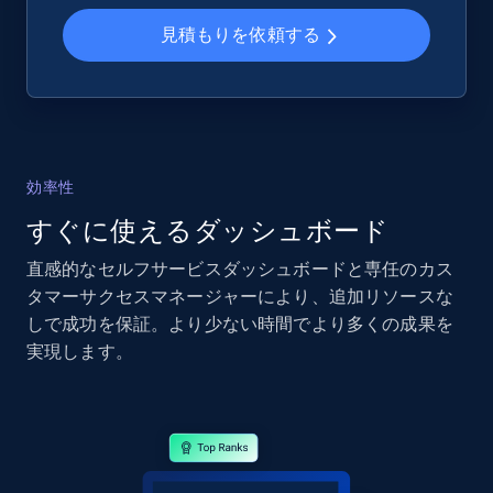
見積もりを依頼する
2.4K+
199+
今すぐ始める
Google Shopping - collects products from
効率性
web using keywords
URL, Product id, Title, Product description,
すぐに使えるダッシュボード
Rating, Reviews count, Images, Variations, and
直感的なセルフサービスダッシュボードと専任のカス
more.
タマーサクセスマネージャーにより、追加リソースな
しで成功を保証。より少ない時間でより多くの成果を
2.4K+
199+
今すぐ始める
実現します。
Home Depot US
URL, Domain, Country code, Model number,