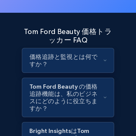
Zara - Products
Category id, Product id, Product name, Price,
Tom Ford Beauty 価格トラ
Currency, Colour code, Colour, Description, and
ッカー FAQ
more.
価格追跡と監視とは何で
1.2K+
208+
今すぐ始める
すか？
Tom Ford Beauty の価格
Zara - Products - discovery by category url
追跡機能は、私のビジネ
Category id, Product id, Product name, Price,
スにどのように役立ちま
Currency, Colour code, Colour, Description, and
すか？
more.
1.2K+
208+
今すぐ始める
Bright InsightsはTom