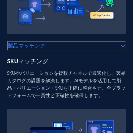
Target
URL, Product id, Title, Product description,
Rating, Reviews count, Initial price, Discount,
and more.
1.3K+
175+
今すぐ始める
製品マッチング
SKUマッチング
Target - Gather data on products using
SKUやバリエーションを複数チャネルで最適化し、製品
specified keywords
カタログの課題を解決します。AIモデルを活用して製
URL, Product id, Title, Product description,
品・バリエーション・SKUを正確に整合させ、全プラッ
Rating, Reviews count, Initial price, Discount,
トフォームで一貫性と正確性を確保します。
and more.
1.3K+
175+
今すぐ始める