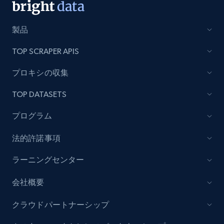
Lazada - Products - Discover products by
製品
brand URL
TOP SCRAPER APIS
URL, Title, Rating, Reviews, Initial price, Final
price, Currency, Stock, and more.
プロキシの収集
TOP DATASETS
991+
164+
今すぐ始める
プログラム
法的許諾事項
Lowes.com
URL, Domain, Marketplace pn, Sku, Other pn,
ラーニングセンター
Model number, Gtin ean pn, Product name, and
more.
会社概要
クラウドパートナーシップ
991+
162+
今すぐ始める