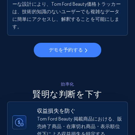
ーな設計により、Tom Ford Beauty価格トラッカー
5.6K+
875+
今すぐ始める
は、技術的知識のないユーザーでも複雑なデータ
に簡単にアクセスし、解釈することを可能にしま
す。
Walmart - products - Collects products by
specific keywords
デモを予約する
URL, Final price, Sku, Currency, Gtin,
Specifications, Image urls, Top reviews, and
more.
5.6K+
875+
今すぐ始める
効率化
賢明な判断を下す
収益損失を防ぐ
Walmart - products - Discover products by
Tom Ford Beauty 掲載商品における、販
using sku numbers
売終了商品・在庫切れ商品・表示順位
URL, Final price, Sku, Currency, Gtin,
低下による収益損失を特定する。