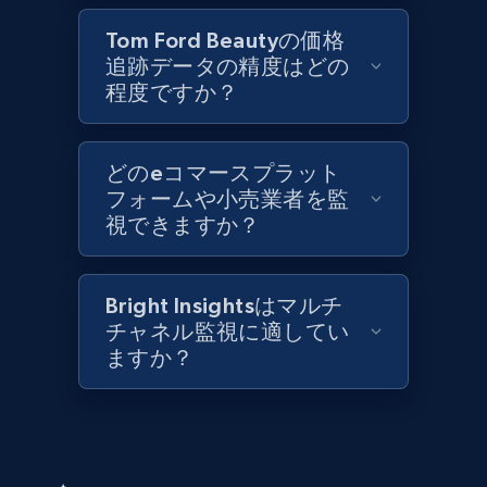
Tom Ford Beautyの価格
Lazada - Products - Discover products by
追跡データの精度はどの
category URL or brand URL
程度ですか？
URL, Title, Rating, Reviews, Initial price, Final
price, Currency, Stock, and more.
どのeコマースプラット
991+
164+
今すぐ始める
フォームや小売業者を監
視できますか？
Lazada - Products - Discover products by
Bright Insightsはマルチ
seller URL
チャネル監視に適してい
ますか？
URL, Title, Rating, Reviews, Initial price, Final
price, Currency, Stock, and more.
991+
164+
今すぐ始める