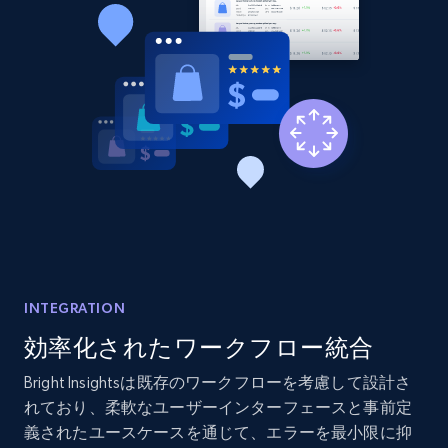
2.1K+
375+
今すぐ始める
Amazon products global dataset - Collects
products by best sellers category URL
Title, Seller name, Brand, Description, Initial
price, Currency, Availability, Reviews count, and
more.
2.1K+
375+
今すぐ始める
INTEGRATION
効率化されたワークフロー統合
Amazon products global dataset - Collect
Bright Insightsは既存のワークフローを考慮して設計さ
Amazon products by seller URL
れており、柔軟なユーザーインターフェースと事前定
義されたユースケースを通じて、エラーを最小限に抑
Title, Seller name, Brand, Description, Initial