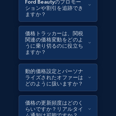
Ford Beautyのプロモー
ションや割引を追跡でき
ますか？
Best Buy products
URL, Product id, Title, Images, Final price,
Currency, Discount, Initial price, and more.
価格トラッカーは、関税
関連の価格変動をどのよ
うに乗り切るのに役立ち
1.1K+
149+
今すぐ始める
ますか？
動的価格設定とパーソナ
Best Buy products - Collect data on
ライズされたオファーは
products using specified keywords
どのように扱いますか？
URL, Product id, Title, Images, Final price,
Currency, Discount, Initial price, and more.
価格の更新頻度はどのく
1.1K+
149+
今すぐ始める
らいですか？リアルタイ
ム通知は可能ですか？