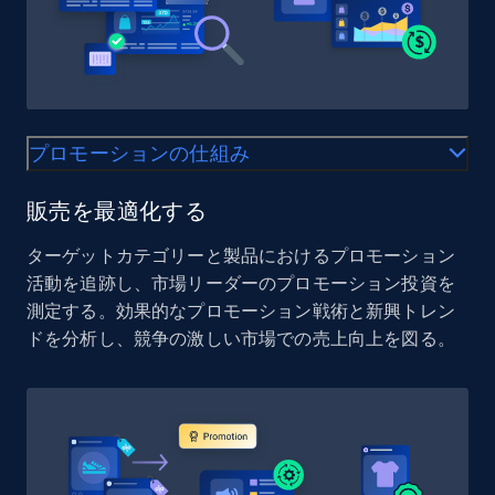
Etsy - Collects data from shop's URL
URL, Product id, Listing inventory id, Title, Rating,
Reviews count shop, Reviews count item, Initial
price, and more.
プロモーションの仕組み
1.9K+
323+
今すぐ始める
販売を最適化する
ターゲットカテゴリーと製品におけるプロモーション
Amazon products search
活動を追跡し、市場リーダーのプロモーション投資を
Asin, URL, Name, Sponsored, Initial price, Final
測定する。効果的なプロモーション戦術と新興トレン
price, Currency, Sold, and more.
ドを分析し、競争の激しい市場での売上向上を図る。
1.6K+
181+
今すぐ始める