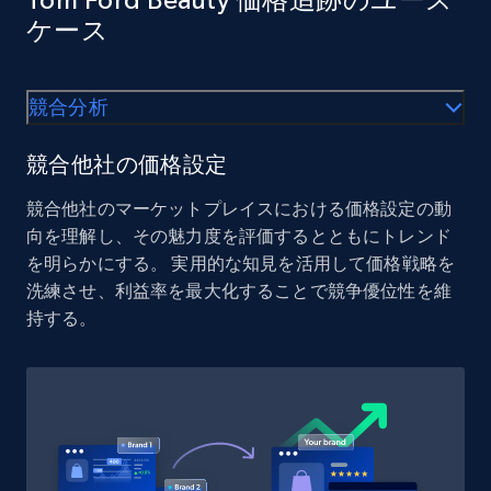
URL, Product id, Listing inventory id, Title, Rating,
ケース
Reviews count shop, Reviews count item, Initial
price, and more.
競合分析
1.9K+
323+
今すぐ始める
競合他社の価格設定
競合他社のマーケットプレイスにおける価格設定の動
Etsy - Collect data on products using
向を理解し、その魅力度を評価するとともにトレンド
specified keywords
を明らかにする。 実用的な知見を活用して価格戦略を
洗練させ、利益率を最大化することで競争優位性を維
URL, Product id, Listing inventory id, Title, Rating,
持する。
Reviews count shop, Reviews count item, Initial
price, and more.
1.9K+
323+
今すぐ始める