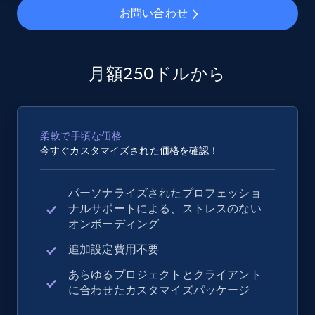
お問い合わせ
2.5K+
359+
今すぐ始める
月額250ドルから
eBay - Collect records by category
URL, Product id, Title, Seller name, Seller rating,
Seller reviews, Breadcrumbs, Root category, and
柔軟で手頃な価格
今すぐカスタマイズされた価格を確認！
more.
2.5K+
359+
今すぐ始める
パーソナライズされたプロフェッショ
ナルサポートによる、ストレスのない
オンボーディング
追加設定費用不要
Google Shopping
あらゆるプロジェクトとクライアント
URL, Product id, Title, Product description,
に合わせたカスタマイズパッケージ
Rating, Reviews count, Images, Variations, and
more.