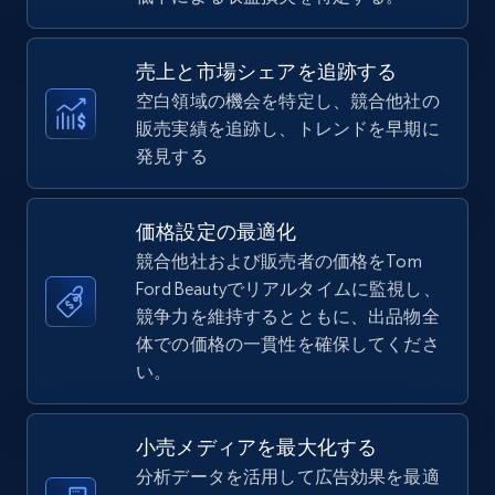
Specifications, Image urls, Top reviews, and
more.
売上と市場シェアを追跡する
5.6K+
875+
今すぐ始める
空白領域の機会を特定し、競合他社の
販売実績を追跡し、トレンドを早期に
発見する
TikTok Shop
URL, Title, Available, Description, Currency, Initial
価格設定の最適化
price, Final price, Discount percent, and more.
競合他社および販売者の価格をTom
Ford Beautyでリアルタイムに監視し、
5.4K+
競争力を維持するとともに、出品物全
668+
今すぐ始める
体での価格の一貫性を確保してくださ
い。
TikTok Shop - category
小売メディアを最大化する
URL, Title, Available, Description, Currency, Initial
分析データを活用して広告効果を最適
price, Final price, Discount percent, and more.