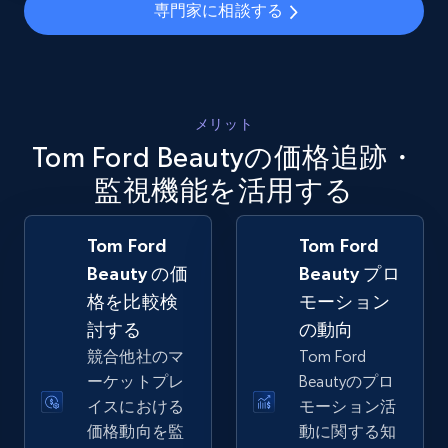
専門家に相談する
5.4K+
668+
今すぐ始める
メリット
Amazon sellers info
Tom Ford Beautyの価格追跡・
Seller id, URL, Seller name, Description, Detailed
info, Stars, Feedbacks, Return policy, and more.
監視機能を活用する
2.5K+
378+
今すぐ始める
Tom Ford
Tom Ford
Beauty の価
Beauty プロ
格を比較検
モーション
討する
の動向
eBay
競合他社のマ
Tom Ford
URL, Product id, Title, Seller name, Seller rating,
ーケットプレ
Beautyのプロ
Seller reviews, Breadcrumbs, Root category, and
more.
イスにおける
モーション活
価格動向を監
動に関する知