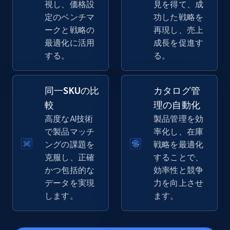
視し、価格設
見を得て、成
2.5K+
359+
今すぐ始める
定のベンチマ
功した戦略を
ークと戦略の
再現し、売上
最適化に活用
成長を促進す
する。
る。
eBay - Gather data on products using
specified keywords
URL, Product id, Title, Seller name, Seller rating,
同一SKUの比
カタログ管
Seller reviews, Breadcrumbs, Root category, and
較
理の自動化
more.
高度なAI技術
製品管理を効
で製品マッチ
率化し、在庫
2.5K+
359+
今すぐ始める
ングの課題を
戦略を最適化
克服し、正確
することで、
かつ包括的な
効率性と競争
データを実現
力を向上させ
eBay - Collect products from shops on eBay
します。
ます。
URL, Product id, Title, Seller name, Seller rating,
Seller reviews, Breadcrumbs, Root category, and
more.