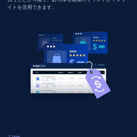
specified URL
イトを活用できます。
URL, Domain, Country code, Model number,
Sku, Product id, Product name, Manufacturer,
and more.
2.1K+
355+
今すぐ始める
Home Depot US - Discover products by
specified UPC
URL, Domain, Country code, Model number,
Sku, Product id, Product name, Manufacturer,
and more.
2.1K+
355+
今すぐ始める