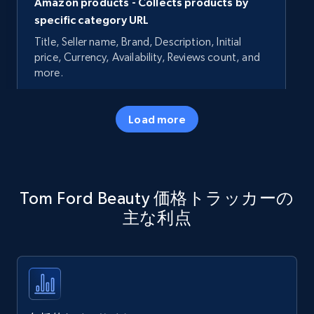
Amazon products - Collects products by
specific category URL
Title, Seller name, Brand, Description, Initial
price, Currency, Availability, Reviews count, and
more.
35.3K+
5.7K+
今すぐ始める
Load more
Amazon products - Collects products by
Tom Ford Beauty 価格トラッカーの
specific keywords
主な利点
Title, Seller name, Brand, Description, Initial
price, Currency, Availability, Reviews count, and
more.
35.3K+
5.7K+
今すぐ始める