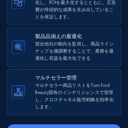
化し、ROIを最大化するとともに、広告
費が持続的な成果を生み出しているこ
5.4K+
668+
今すぐ始める
とを保証します。
製品品揃えの最適化
TikTok Shop - Collect TikTok shop products
競合他社の動向を監視し、商品ライン
by keywords search
ナップを微調整することで、業務を最
URL, Title, Available, Description, Currency, Initial
適化し収益を最大化できる
price, Final price, Discount percent, and more.
マルチセラー管理
5.4K+
668+
今すぐ始める
マルチセラー商品リストをTom Ford
Beauty固有のインテリジェンスで管理
し、クロスチャネル販売戦略を効率化
TikTok Shop - discover records by shop url
します。
URL, Title, Available, Description, Currency, Initial
price, Final price, Discount percent, and more.