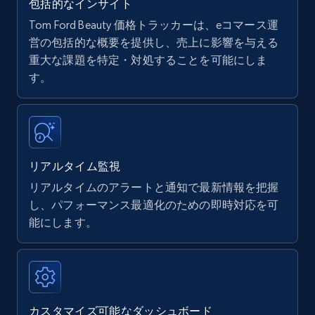
包括的なインサイト
Tom Ford Beauty 価格トラッカーは、eコマース運
Amazon products - find products by using
営の包括的な概要を提供し、売上に影響を与える
upc numbers
重大な課題を特定・対処することを可能にしま
す。
Title, Seller name, Brand, Description, Initial
price, Currency, Availability, Reviews count, and
more.
35.3K+
5.7K+
今すぐ始める
リアルタイム監視
リアルタイムのアラートと通知で最新情報を把握
し、パフォーマンス最適化のための即時対応を可
Amazon Reviews
能にします。
URL, Product name, Product rating, Product
rating object, Product rating max, Rating,
Author name, Asin, and more.
カスタマイズ可能なダッシュボード
7.4K+
870+
今すぐ始める