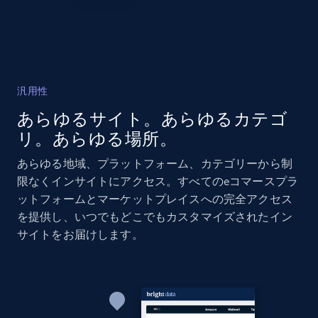
Amazon products global dataset - Collects
products by specific category URL
Title, Seller name, Brand, Description, Initial
汎用性
price, Currency, Availability, Reviews count, and
あらゆるサイト。あらゆるカテゴ
more.
リ。あらゆる場所。
2.1K+
375+
今すぐ始める
あらゆる地域、プラットフォーム、カテゴリーから制
限なくインサイトにアクセス。すべてのeコマースプラ
ットフォームとマーケットプレイスへの完全アクセス
を提供し、いつでもどこでもカスタマイズされたイン
Amazon products global dataset -
サイトをお届けします。
Collecting products by keyword search
Title, Seller name, Brand, Description, Initial
price, Currency, Availability, Reviews count, and
more.