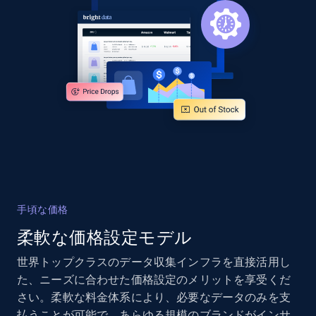
Sku, Product id, Product name, Manufacturer,
and more.
2.1K+
355+
今すぐ始める
Home Depot US - Gather data on products
using specified keywords
URL, Domain, Country code, Model number,
Sku, Product id, Product name, Manufacturer,
and more.
手頃な価格
柔軟な価格設定モデル
2.1K+
355+
今すぐ始める
世界トップクラスのデータ収集インフラを直接活用し
た、ニーズに合わせた価格設定のメリットを享受くだ
さい。柔軟な料金体系により、必要なデータのみを支
Home Depot US - Discover products by
払うことが可能で、あらゆる規模のブランドがインサ