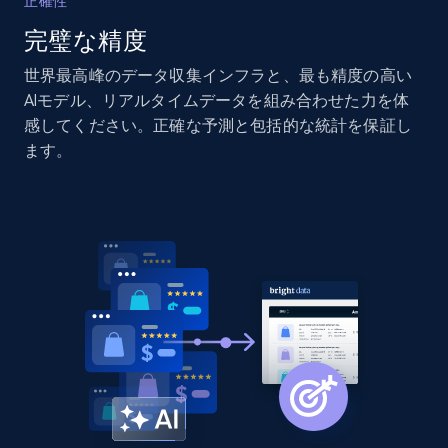
正確性
完璧な精度
Home Depot US - Discovery products by
specific category URL
世界最高峰のデータ収集インフラと、最も精度の高い
URL, Domain, Country code, Model number,
AIモデル、リアルタイムデータを組み合わせた力を体
Sku, Product id, Product name, Manufacturer,
感してください。正確な予測と包括的な統計を保証し
and more.
ます。
2.1K+
355+
今すぐ始める
Amazon products global dataset
Title, Seller name, Brand, Description, Initial
price, Currency, Availability, Reviews count, and
more.
2.1K+
375+
今すぐ始める