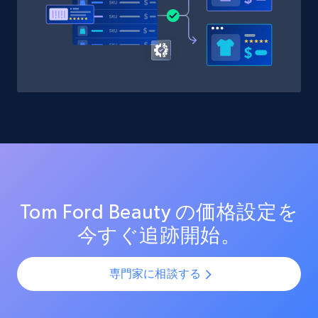
Target - Discover products by category url
URL, Product id, Title, Product description,
Rating, Reviews count, Initial price, Discount,
and more.
1.3K+
175+
今すぐ始める
Target - Discover products by specified
UPC
Tom Ford Beauty の価格設定を
URL, Product id, Title, Product description,
今すぐ追跡開始。
Rating, Reviews count, Initial price, Discount,
and more.
専門家に相談する
1.3K+
175+
今すぐ始める