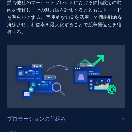
競合他社のマーケットプレイスにおける価格設定の動
Reviews count shop, Reviews count item, Initial
向を理解し、その魅力度を評価するとともにトレンド
price, and more.
を明らかにする。 実用的な知見を活用して価格戦略を
洗練させ、利益率を最大化することで競争優位性を維
1.9K+
323+
今すぐ始める
持する。
Etsy - Collect data on products using
specified keywords
URL, Product id, Listing inventory id, Title, Rating,
Reviews count shop, Reviews count item, Initial
price, and more.
1.9K+
323+
今すぐ始める
プロモーションの仕組み
Etsy - Collects data from shop's URL