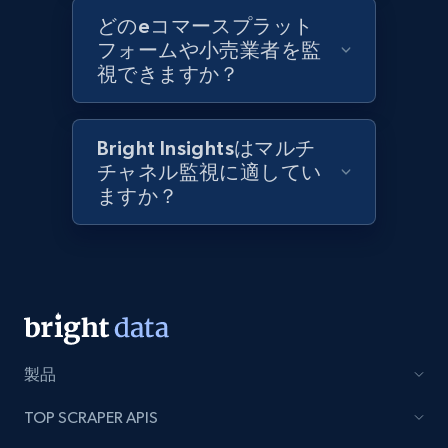
どのeコマースプラット
Best Buy products
フォームや小売業者を監
視できますか？
URL, Product id, Title, Images, Final price,
Currency, Discount, Initial price, and more.
Bright Insightsはマルチ
1.1K+
149+
今すぐ始める
チャネル監視に適してい
ますか？
Best Buy products - Collect data on
products using specified keywords
URL, Product id, Title, Images, Final price,
Currency, Discount, Initial price, and more.
製品
1.1K+
149+
今すぐ始める
TOP SCRAPER APIS