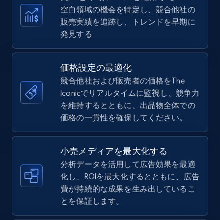
more.
空白領域の機会を特定し、競合他社の
販売実績を追跡し、トレンドを早期に
5.6K+
877+
今すぐ始める
発見する
価格設定の最適化
TikTok Shop
競合他社および販売者の価格をThe
URL, Title, Available, Description, Currency, Initial
Iconicでリアルタイムに監視し、競争力
price, Final price, Discount percent, and more.
を維持するとともに、出品物全体での
価格の一貫性を確保してください。
5.4K+
668+
今すぐ始める
小売メディアを最大化する
分析データを活用して広告効果を最適
化し、ROIを最大化するとともに、広告
TikTok Shop - category
費が持続的な成果を生み出しているこ
URL, Title, Available, Description, Currency, Initial
とを保証します。
price, Final price, Discount percent, and more.