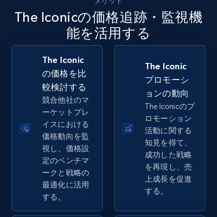
メリット
5.4K+
668+
今すぐ始める
The Iconicの価格追跡・監視機
能を活用する
Amazon sellers info
The Iconic
The Iconic
Seller id, URL, Seller name, Description, Detailed
の価格を比
info, Stars, Feedbacks, Return policy, and more.
プロモーシ
較検討する
ョンの動向
競合他社のマ
2.5K+
378+
今すぐ始める
The Iconicのプ
ーケットプレ
ロモーション
イスにおける
活動に関する
価格動向を監
知見を得て、
視し、価格設
eBay
成功した戦略
定のベンチマ
URL, Product id, Title, Seller name, Seller rating,
を再現し、売
ークと戦略の
Seller reviews, Breadcrumbs, Root category, and
上成長を促進
最適化に活用
more.
する。
する。
2.5K+
359+
今すぐ始める