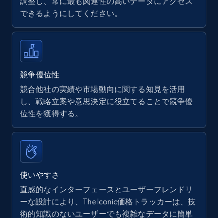
調整し、常に最も関連性の高いデータにアクセス
できるようにしてください。
Walmart - products
URL, Final price, Sku, Currency, Gtin,
Specifications, Image urls, Top reviews, and
more.
競争優位性
競合他社の実績や市場動向に関する知見を活用
5.6K+
877+
今すぐ始める
し、戦略立案や意思決定に役立てることで競争優
位性を獲得する。
Walmart - products - Find new products by
using specific category URL
URL, Final price, Sku, Currency, Gtin,
使いやすさ
Specifications, Image urls, Top reviews, and
直感的なインターフェースとユーザーフレンドリ
more.
ーな設計により、The Iconic価格トラッカーは、技
術的知識のないユーザーでも複雑なデータに簡単