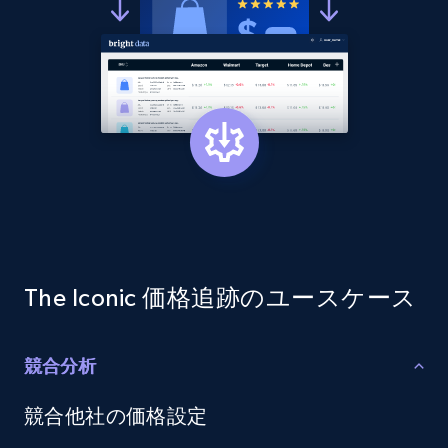
more.
2.1K+
375+
今すぐ始める
Amazon products global dataset - Collect
products from Brands URLs
Title, Seller name, Brand, Description, Initial
price, Currency, Availability, Reviews count, and
more.
The Iconic 価格追跡のユースケース
2.1K+
375+
今すぐ始める
競合分析
Etsy
競合他社の価格設定
URL, Product id, Listing inventory id, Title, Rating,