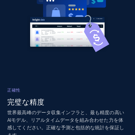
URL, Domain, Country code, Model number,
Sku, Product id, Product name, Manufacturer,
and more.
2.1K+
355+
今すぐ始める
Home Depot US - Discover products by
specified UPC
URL, Domain, Country code, Model number,
Sku, Product id, Product name, Manufacturer,
正確性
and more.
完璧な精度
2.1K+
355+
今すぐ始める
世界最高峰のデータ収集インフラと、最も精度の高い
AIモデル、リアルタイムデータを組み合わせた力を体
感してください。正確な予測と包括的な統計を保証し