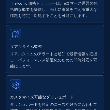
The Iconic 価格トラッカーは、eコマース運営の包
Amazon products - find products by using
括的な概要を提供し、売上に影響を与える重大な
upc numbers
課題を特定・対処することを可能にします。
Title, Seller name, Brand, Description, Initial
price, Currency, Availability, Reviews count, and
more.
リアルタイム監視
35.3K+
5.7K+
今すぐ始める
リアルタイムのアラートと通知で最新情報を把握
し、パフォーマンス最適化のための即時対応を可
能にします。
Amazon Reviews
URL, Product name, Product rating, Product
rating object, Product rating max, Rating,
Author name, Asin, and more.
カスタマイズ可能なダッシュボード
7.4K+
872+
今すぐ始める
ダッシュボードを特定のニーズや好みに合わせて