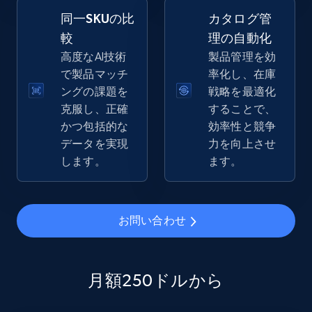
同一SKUの比
カタログ管
較
理の自動化
高度なAI技術
製品管理を効
eBay - Gather data on products using
で製品マッチ
率化し、在庫
specified keywords
ングの課題を
戦略を最適化
URL, Product id, Title, Seller name, Seller rating,
克服し、正確
することで、
Seller reviews, Breadcrumbs, Root category, and
かつ包括的な
効率性と競争
more.
データを実現
力を向上させ
します。
ます。
2.5K+
359+
今すぐ始める
お問い合わせ
eBay - Collect products from shops on eBay
URL, Product id, Title, Seller name, Seller rating,
Seller reviews, Breadcrumbs, Root category, and
月額250ドルから
more.