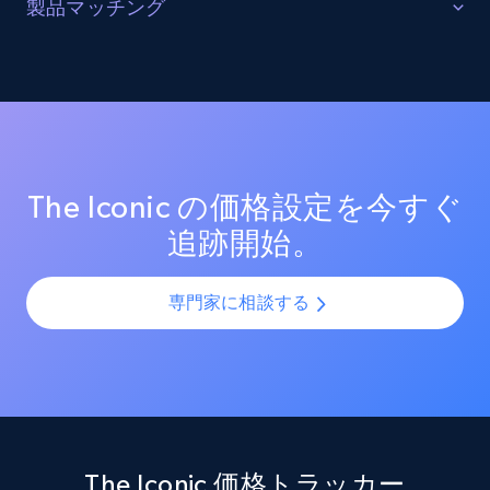
販売を最適化する
製品マッチング
URL, Product id, Listing inventory id, Title, Rating,
ターゲットカテゴリーと製品におけるプロモーション
Reviews count shop, Reviews count item, Initial
SKUマッチング
price, and more.
活動を追跡し、市場リーダーのプロモーション投資を
測定する。効果的なプロモーション戦術と新興トレン
SKUやバリエーションを複数チャネルで最適化し、製品
ドを分析し、競争の激しい市場での売上向上を図る。
カタログの課題を解決します。AIモデルを活用して製
1.9K+
323+
今すぐ始める
品・バリエーション・SKUを正確に整合させ、全プラッ
トフォームで一貫性と正確性を確保します。
The Iconic の価格設定を今すぐ
追跡開始。
Amazon products search
Asin, URL, Name, Sponsored, Initial price, Final
price, Currency, Sold, and more.
専門家に相談する
1.6K+
181+
今すぐ始める
Target
The Iconic 価格トラッカー