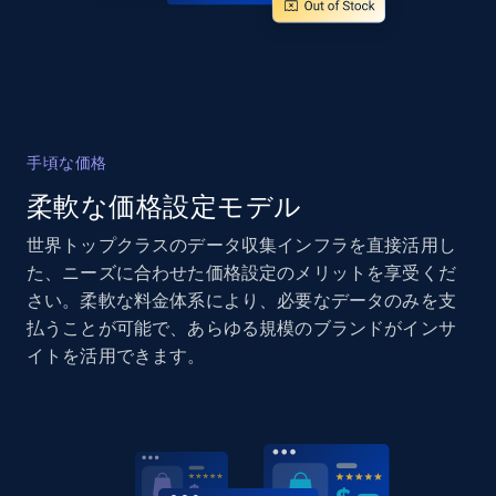
and more.
2.1K+
355+
今すぐ始める
手頃な価格
Home Depot US - Gather data on products
using specified keywords
柔軟な価格設定モデル
URL, Domain, Country code, Model number,
世界トップクラスのデータ収集インフラを直接活用し
Sku, Product id, Product name, Manufacturer,
た、ニーズに合わせた価格設定のメリットを享受くだ
and more.
さい。柔軟な料金体系により、必要なデータのみを支
払うことが可能で、あらゆる規模のブランドがインサ
2.1K+
355+
今すぐ始める
イトを活用できます。
Home Depot US - Discover products by
specified URL