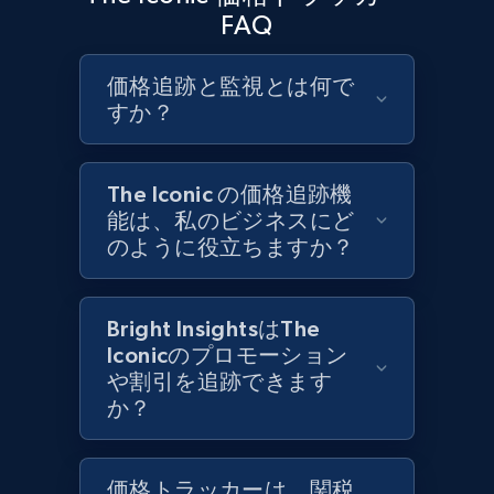
URL, Product id, Title, Product description,
FAQ
Rating, Reviews count, Initial price, Discount,
and more.
価格追跡と監視とは何で
すか？
1.3K+
176+
今すぐ始める
The Iconic の価格追跡機
能は、私のビジネスにど
Target - Gather data on products using
のように役立ちますか？
specified keywords
URL, Product id, Title, Product description,
Rating, Reviews count, Initial price, Discount,
Bright InsightsはThe
and more.
Iconicのプロモーション
や割引を追跡できます
1.3K+
176+
今すぐ始める
か？
価格トラッカーは、関税