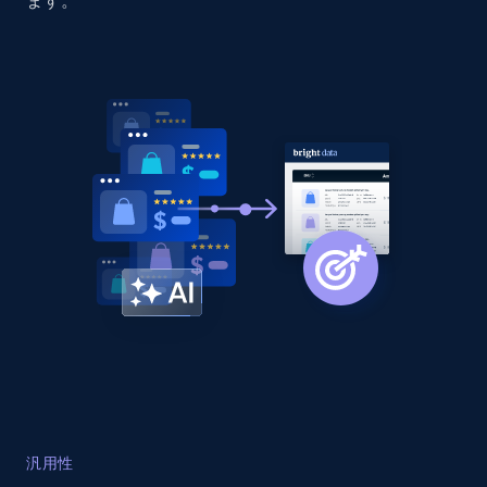
ます。
Home Depot US - Discovery products by
specific category URL
URL, Domain, Country code, Model number,
Sku, Product id, Product name, Manufacturer,
and more.
2.1K+
355+
今すぐ始める
Amazon products global dataset
Title, Seller name, Brand, Description, Initial
price, Currency, Availability, Reviews count, and
more.
2.1K+
375+
今すぐ始める
汎用性