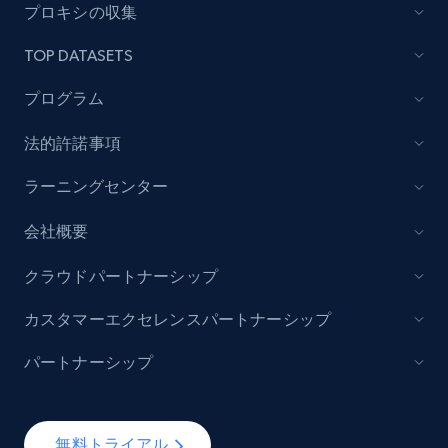
プロキシの収集
Lazada - Products
TOP DATASETS
URL, Title, Rating, Reviews, Initial price, Final
price, Currency, Stock, and more.
プログラム
991+
165+
今すぐ始める
法的許諾事項
ラーニングセンター
会社概要
Lazada - Products - Discover products by
keyword
クラウドパートナーシップ
URL, Title, Rating, Reviews, Initial price, Final
price, Currency, Stock, and more.
カスタマーエクセレンスパートナーシップ
パートナーシップ
991+
165+
今すぐ始める
無料トライアル