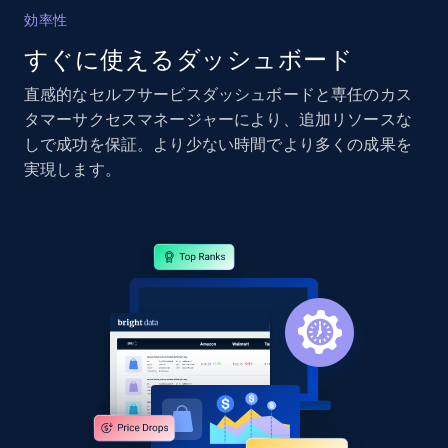
効率性
2.4K+
202+
今すぐ始める
すぐに使えるダッシュボード
直感的なセルフサービスダッシュボードと専任のカス
タマーサクセスマネージャーにより、追加リソースな
Google Shopping - collects products from
しで成功を保証。より少ない時間でより多くの成果を
web using keywords
実現します。
URL, Product id, Title, Product description,
Rating, Reviews count, Images, Variations, and
more.
2.4K+
202+
今すぐ始める
Home Depot US
URL, Domain, Country code, Model number,
Sku, Product id, Product name, Manufacturer,