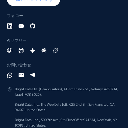
Lazada - Products - Discover products by
category URL or brand URL
フォロー
URL, Title, Rating, Reviews, Initial price, Final
price, Currency, Stock, and more.
AIサマリー
991+
165+
今すぐ始める
お問い合わせ
Lazada - Products - Discover products by
seller URL
URL, Title, Rating, Reviews, Initial price, Final
Bright Data Ltd. (Headquarters), 4 Hamahshev St., Netanya 4250714,
price, Currency, Stock, and more.
Israel (POB 8025).
Bright Data, Inc., The Web Data Loft, 625 2nd St., San Francisco, CA
991+
165+
今すぐ始める
94107, United States.
Bright Data, Inc., 500 7th Ave, 9th Floor Office 9A1234, New York, NY
10018, United States.