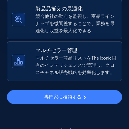
5.4K+
668+
今すぐ始める
製品品揃えの最適化
競合他社の動向を監視し、商品ライン
ナップを微調整することで、業務を最
適化し収益を最大化できる
TikTok Shop - Collect TikTok shop products
by keywords search
URL, Title, Available, Description, Currency, Initial
マルチセラー管理
price, Final price, Discount percent, and more.
マルチセラー商品リストをThe Iconic固
有のインテリジェンスで管理し、クロ
5.4K+
スチャネル販売戦略を効率化します。
668+
今すぐ始める
専門家に相談する
TikTok Shop - discover records by shop url
URL, Title, Available, Description, Currency, Initial
price, Final price, Discount percent, and more.