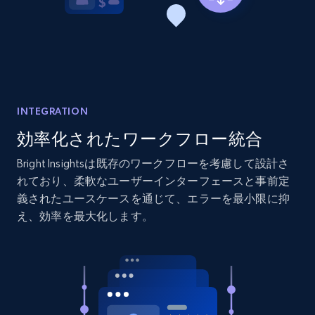
2.1K+
375+
今すぐ始める
Amazon products global dataset - Collects
products by best sellers category URL
INTEGRATION
Title, Seller name, Brand, Description, Initial
price, Currency, Availability, Reviews count, and
効率化されたワークフロー統合
more.
Bright Insightsは既存のワークフローを考慮して設計さ
れており、柔軟なユーザーインターフェースと事前定
2.1K+
375+
今すぐ始める
義されたユースケースを通じて、エラーを最小限に抑
え、効率を最大化します。
Amazon products global dataset - Collect
Amazon products by seller URL
Title, Seller name, Brand, Description, Initial
price, Currency, Availability, Reviews count, and