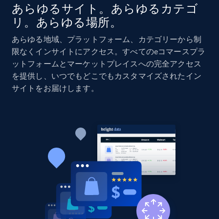
あらゆるサイト。あらゆるカテゴ
リ。あらゆる場所。
Amazon products global dataset - Collects
products by specific category URL
あらゆる地域、プラットフォーム、カテゴリーから制
Title, Seller name, Brand, Description, Initial
限なくインサイトにアクセス。すべてのeコマースプラ
price, Currency, Availability, Reviews count, and
ットフォームとマーケットプレイスへの完全アクセス
more.
を提供し、いつでもどこでもカスタマイズされたイン
サイトをお届けします。
2.1K+
375+
今すぐ始める
Amazon products global dataset -
Collecting products by keyword search
Title, Seller name, Brand, Description, Initial
price, Currency, Availability, Reviews count, and
more.