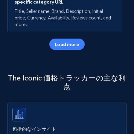
specific category URL
Title, Seller name, Brand, Description, Initial
price, Currency, Availability, Reviews count, and
more.
35.3K+
5.7K+
今すぐ始める
Load more
Amazon products - Collects products by
The Iconic 価格トラッカーの主な利
specific keywords
点
Title, Seller name, Brand, Description, Initial
price, Currency, Availability, Reviews count, and
more.
35.3K+
5.7K+
今すぐ始める
包括的なインサイト