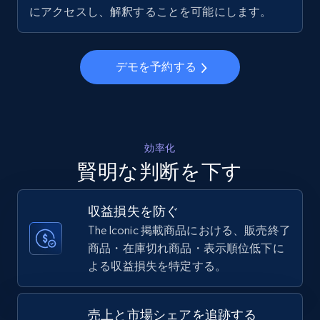
5.6K+
877+
今すぐ始める
にアクセスし、解釈することを可能にします。
デモを予約する
Walmart - products - Collects products by
specific keywords
URL, Final price, Sku, Currency, Gtin,
Specifications, Image urls, Top reviews, and
more.
効率化
賢明な判断を下す
5.6K+
877+
今すぐ始める
収益損失を防ぐ
The Iconic 掲載商品における、販売終了
商品・在庫切れ商品・表示順位低下に
Walmart - products - Discover products by
よる収益損失を特定する。
using sku numbers
URL, Final price, Sku, Currency, Gtin,
Specifications, Image urls, Top reviews, and
売上と市場シェアを追跡する