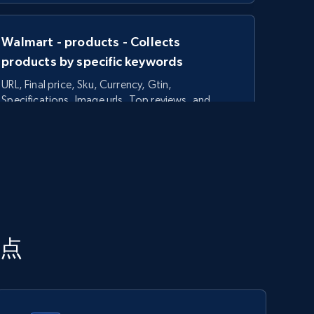
Walmart - products - Collects
products by specific keywords
URL, Final price, Sku, Currency, Gtin,
Specifications, Image urls, Top reviews, and
more.
5.6K+
875+
今すぐ始める
TikTok Shop - category
利点
URL, Title, Available, Description, Currency, Initial
price, Final price, Discount percent, and more.