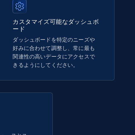
5.4K+
668+
今すぐ始める
カスタマイズ可能なダッシュボ
ード
ダッシュボードを特定のニーズや
Amazon sellers info
好みに合わせて調整し、常に最も
関連性の高いデータにアクセスで
Seller id, URL, Seller name, Description, Detailed
info, Stars, Feedbacks, Return policy, and more.
きるようにしてください。
2.5K+
378+
今すぐ始める
eBay - Collect products from shops on
eBay