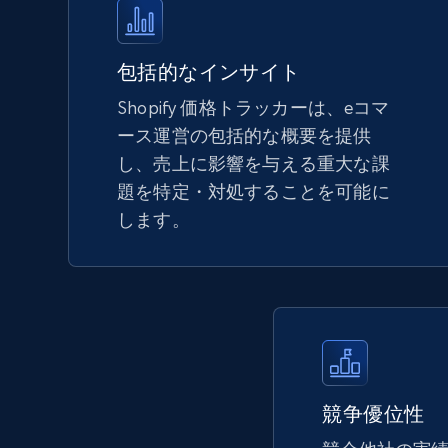
more.
5.6K+
875+
今すぐ始める
包括的なインサイト
Shopify 価格トラッカーは、eコマ
ース運営の包括的な概要を提供
TikTok Shop - Collect TikTok shop
し、売上に影響を与える重大な課
products by keywords search
題を特定・対処することを可能に
URL, Title, Available, Description, Currency, Initial
します。
price, Final price, Discount percent, and more.
5.4K+
668+
今すぐ始める
eBay
競争優位性
URL, Product id, Title, Seller name, Seller rating,
Seller reviews, Breadcrumbs, Root category, and