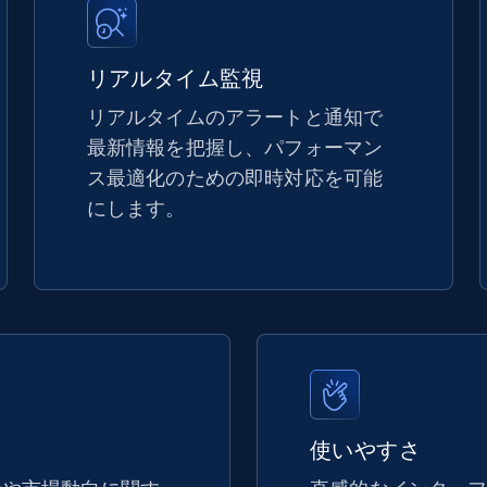
5.4K+
668+
今すぐ始める
リアルタイム監視
リアルタイムのアラートと通知で
最新情報を把握し、パフォーマン
TikTok Shop - discover records by shop
ス最適化のための即時対応を可能
url
にします。
URL, Title, Available, Description, Currency, Initial
price, Final price, Discount percent, and more.
5.4K+
668+
今すぐ始める
eBay - Gather data on products using
使いやすさ
specified keywords