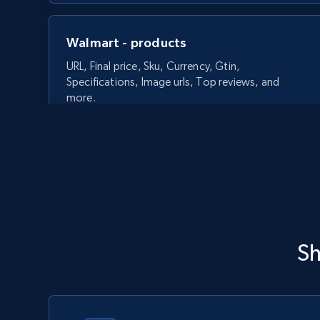
Walmart - products
URL, Final price, Sku, Currency, Gtin,
Specifications, Image urls, Top reviews, and
more.
5.6K+
875+
今すぐ始める
Walmart - products - Discover
S
products by using sku numbers
URL, Final price, Sku, Currency, Gtin,
Specifications, Image urls, Top reviews, and