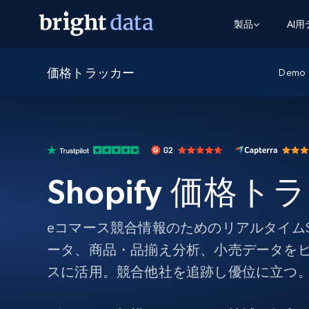
製品
AI
価格トラッカー
ウェブアクセスAPI
マルチモーダルトレーニング
WEBアクセスAPI
Demo
ツール
Web Unlocker API
動画と音声データ
Web Unlocker API
から始まる
$1/1k req
1つのAPIでブロックとCAPTCHAを解
より多くのデータで、より少ない障
FREE TIER
ーニング
統合
Discover API
FREE
から始まる
クロールAPI
ビデオフィード – VLA対応済み
$1/1k req
Always live web discovery for agents
ブラウザ拡張機能
ヒューマノイドロボットのポリシー
Shopify 価格
めの継続的かつターゲットを絞った
SERP API
SERP API
から始まる
画を取得
ネットワークステータス
$1/1k req
オンデマンドですばやく容易に検索
FREE TIER
ンをスクレイピング
データパッケージ
グーグル
ビング
ダックダックゴ
から始まる
Scraping Browser
あらゆる業界向けのLLM対応データセ
eコマース競合情報のためのリアルタイムSh
$5/GB
ヤンデックス
入手
ータ、商品・品揃え分析、小売データを
Scraping Browser
組み込みのブロック解除とホスティ
スに活用。競合他社を追跡し優位に立つ
プロキシサービス
よるスクレイピングブラウザの設定
住宅用プロキシ