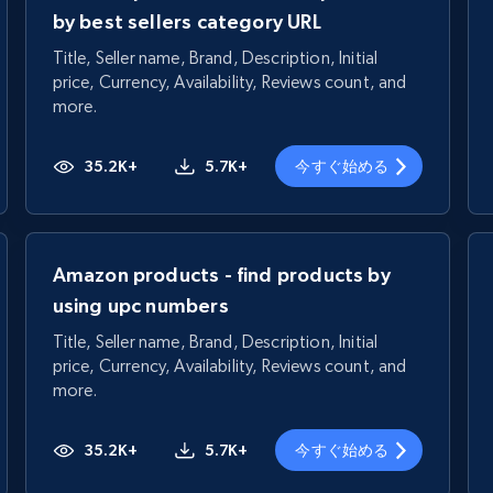
by best sellers category URL
Title, Seller name, Brand, Description, Initial
price, Currency, Availability, Reviews count, and
more.
35.2K+
5.7K+
今すぐ始める
Amazon products - find products by
using upc numbers
Title, Seller name, Brand, Description, Initial
price, Currency, Availability, Reviews count, and
more.
35.2K+
5.7K+
今すぐ始める