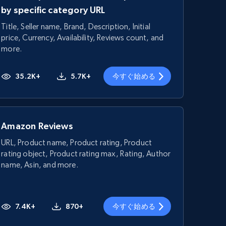
by specific category URL
Title, Seller name, Brand, Description, Initial
price, Currency, Availability, Reviews count, and
more.
35.2K+
5.7K+
今すぐ始める
Amazon Reviews
URL, Product name, Product rating, Product
rating object, Product rating max, Rating, Author
name, Asin, and more.
7.4K+
870+
今すぐ始める