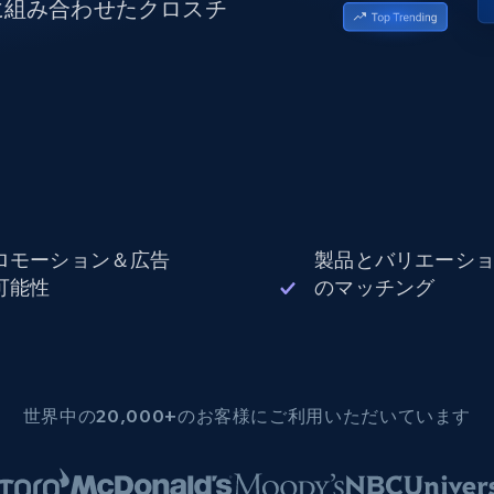
に組み合わせたクロスチ
データセンタープロキシ
$0.9/IP
B
ISPプロキシ
ロー
70万以上の完全準拠の静的住宅用プロキシ
で信頼
ロモーション＆広告
製品とバリエーシ
可能性
のマッチング
世界中の20,000+のお客様にご利用いただいています