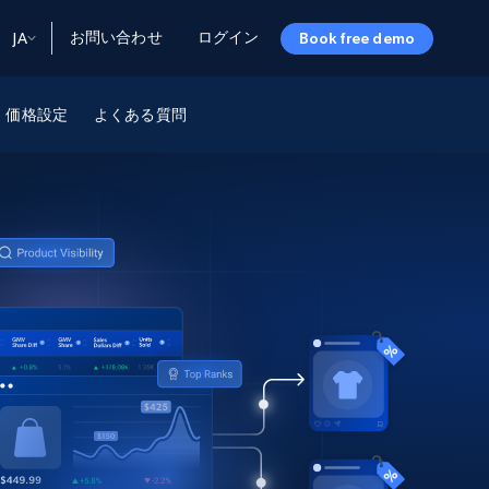
お問い合わせ
ログイン
JA
Book free demo
ータ
ータと洞察
ソース
価格設定
よくある質問
会社情報
Startup Program
Retail Intelligence
から始まる
NEW
リテールインサイト
$2000/mo
リアルタイムのECインサイトとAI搭載レコ
メンデーションを提供
パートナープログラム
Demo Agents
Managed Data
から始まる
マネージドデータサービス
$1500/mo
Acquisition
トラストセンター
カスタマイズされたエンタープライズグレ
Integrations
ードのデータ収集
SDK Bright
Deep Lookup
BETA
ウェブデータで複雑検索
Bright Initiative