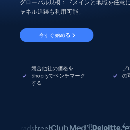
から始まる
グローバル規模：ドメインと地域を任意
$5
$2.5/G
50% OFF
ャネル追跡も利用可能。
プロキシサービス
から始まる
ISPプロキシ
$1.3/IP
住宅用プロキシ
50% OFF
今すぐ始める
400M+ 実際のピアデバイスからのグ
バルIP
データセンタープロキシ
効率的なデータ抽出を実現する高速
性の高いプロキシ
競合他社の価格を
プ
Shopifyでベンチマーク
の
する