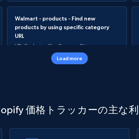
Walmart - products - Find new
products by using specific category
URL
URL, Final price, Sku, Currency, Gtin,
Specifications, Image urls, Top reviews, and
Load more
more.
5.6K+
875+
今すぐ始める
TikTok Shop
hopify 価格トラッカーの主な
URL, Title, Available, Description, Currency, Initial
price, Final price, Discount percent, and more.