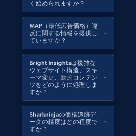
く始められますか？
Zara - Products
Category id, Product id, Product name, Price,
MAP（最低広告価格）違
Currency, Colour code, Colour, Description, and
反に関する情報を提供し
more.
ていますか？
1.2K+
208+
今すぐ始める
Bright Insightsは複雑な
ウェブサイト構造、スキ
ーマ変更、動的コンテン
Zara - Products - discovery by category url
ツをどのように処理しま
Category id, Product id, Product name, Price,
すか？
Currency, Colour code, Colour, Description, and
more.
Sharkninjaの価格追跡デ
1.2K+
208+
今すぐ始める
ータの精度はどの程度で
すか？