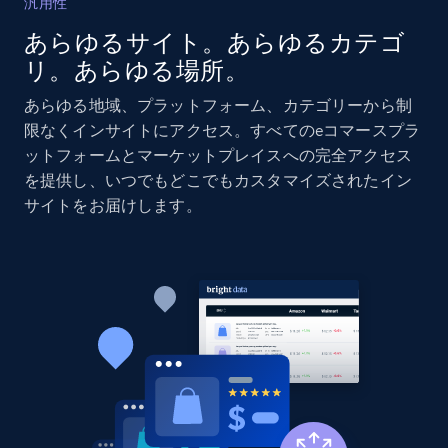
汎用性
あらゆるサイト。あらゆるカテゴ
Amazon products global dataset - Collects
リ。あらゆる場所。
products by specific category URL
Title, Seller name, Brand, Description, Initial
あらゆる地域、プラットフォーム、カテゴリーから制
price, Currency, Availability, Reviews count, and
限なくインサイトにアクセス。すべてのeコマースプラ
more.
ットフォームとマーケットプレイスへの完全アクセス
を提供し、いつでもどこでもカスタマイズされたイン
2.1K+
375+
今すぐ始める
サイトをお届けします。
Amazon products global dataset -
Collecting products by keyword search
Title, Seller name, Brand, Description, Initial
price, Currency, Availability, Reviews count, and
more.