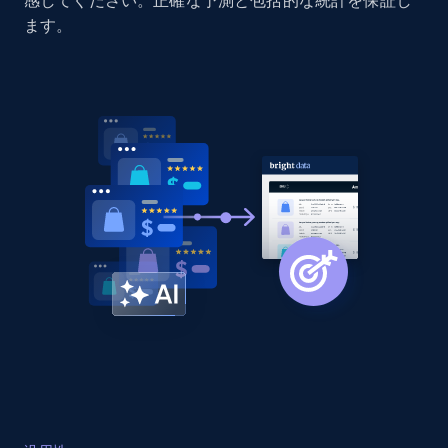
感してください。正確な予測と包括的な統計を保証し
Home Depot US - Discovery products by
ます。
specific category URL
URL, Domain, Country code, Model number,
Sku, Product id, Product name, Manufacturer,
and more.
2.1K+
353+
今すぐ始める
Amazon products global dataset
Title, Seller name, Brand, Description, Initial
price, Currency, Availability, Reviews count, and
more.
2.1K+
375+
今すぐ始める