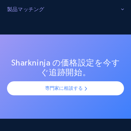
URL, Product id, Listing inventory id, Title, Rating,
販売を最適化する
製品マッチング
Reviews count shop, Reviews count item, Initial
price, and more.
ターゲットカテゴリーと製品におけるプロモーション
SKUマッチング
活動を追跡し、市場リーダーのプロモーション投資を
測定する。効果的なプロモーション戦術と新興トレン
SKUやバリエーションを複数チャネルで最適化し、製品
1.9K+
322+
今すぐ始める
ドを分析し、競争の激しい市場での売上向上を図る。
カタログの課題を解決します。AIモデルを活用して製
品・バリエーション・SKUを正確に整合させ、全プラッ
トフォームで一貫性と正確性を確保します。
Sharkninja の価格設定を今す
Amazon products search
ぐ追跡開始。
Asin, URL, Name, Sponsored, Initial price, Final
price, Currency, Sold, and more.
専門家に相談する
1.6K+
181+
今すぐ始める
Target