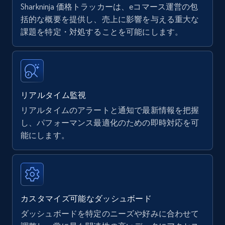
Sharkninja 価格トラッカーは、eコマース運営の包
Amazon products - find products by using
括的な概要を提供し、売上に影響を与える重大な
upc numbers
課題を特定・対処することを可能にします。
Title, Seller name, Brand, Description, Initial
price, Currency, Availability, Reviews count, and
more.
リアルタイム監視
35.2K+
5.7K+
今すぐ始める
リアルタイムのアラートと通知で最新情報を把握
し、パフォーマンス最適化のための即時対応を可
能にします。
Amazon Reviews
URL, Product name, Product rating, Product
rating object, Product rating max, Rating,
Author name, Asin, and more.
カスタマイズ可能なダッシュボード
7.4K+
870+
今すぐ始める
ダッシュボードを特定のニーズや好みに合わせて