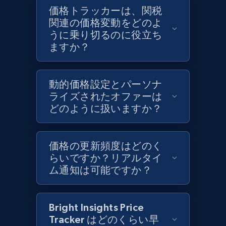
Target - Discover products by category url
価格トラッカーは、関税
URL, Product id, Title, Product description,
関連の価格変動をどのよ
Rating, Reviews count, Initial price, Discount,
うに乗り切るのに役立ち
and more.
ますか？
1.3K+
175+
今すぐ始める
動的価格設定とパーソナ
ライズされたオファーは
どのように扱いますか？
Target - Discover products by specified
UPC
価格の更新頻度はどのく
URL, Product id, Title, Product description,
らいですか？リアルタイ
Rating, Reviews count, Initial price, Discount,
ム通知は可能ですか？
and more.
1.3K+
175+
今すぐ始める
Bright Insights Price
Tracker はどのくらい早