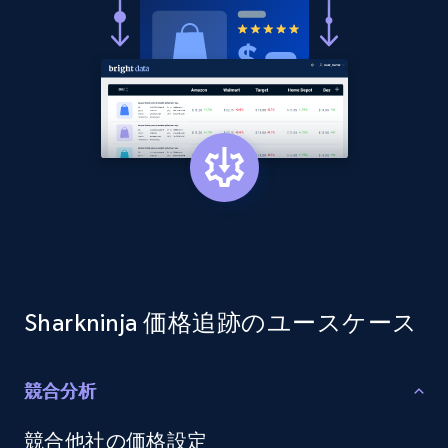
more.
2.1K+
375+
今すぐ始める
Amazon products global dataset - Collect
products from Brands URLs
Title, Seller name, Brand, Description, Initial
price, Currency, Availability, Reviews count, and
more.
2.1K+
375+
今すぐ始める
Sharkninja 価格追跡のユースケース
競合分析
Etsy
競合他社の価格設定
URL, Product id, Listing inventory id, Title, Rating,