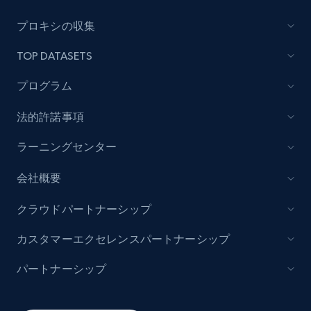
Lowes.com
プロキシの収集
URL, Domain, Marketplace pn, Sku, Other pn,
TOP DATASETS
Model number, Gtin ean pn, Product name, and
more.
プログラム
991+
162+
今すぐ始める
法的許諾事項
ラーニングセンター
会社概要
Lowes.com - Gather data on products using
specified keywords
クラウドパートナーシップ
URL, Domain, Marketplace pn, Sku, Other pn,
Model number, Gtin ean pn, Product name, and
カスタマーエクセレンスパートナーシップ
more.
パートナーシップ
991+
162+
今すぐ始める