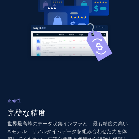
URL, Domain, Country code, Model number,
Sku, Product id, Product name, Manufacturer,
and more.
2.1K+
353+
今すぐ始める
Home Depot US - Discover products by
specified UPC
URL, Domain, Country code, Model number,
Sku, Product id, Product name, Manufacturer,
and more.
正確性
完璧な精度
2.1K+
353+
今すぐ始める
世界最高峰のデータ収集インフラと、最も精度の高い
AIモデル、リアルタイムデータを組み合わせた力を体