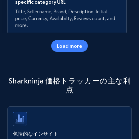
specific category URL
Title, Seller name, Brand, Description, Initial
price, Currency, Availability, Reviews count, and
more.
35.2K+
5.7K+
今すぐ始める
Load more
Amazon products - Collects products by
Sharkninja 価格トラッカーの主な利
specific keywords
点
Title, Seller name, Brand, Description, Initial
price, Currency, Availability, Reviews count, and
more.
35.2K+
5.7K+
今すぐ始める
包括的なインサイト