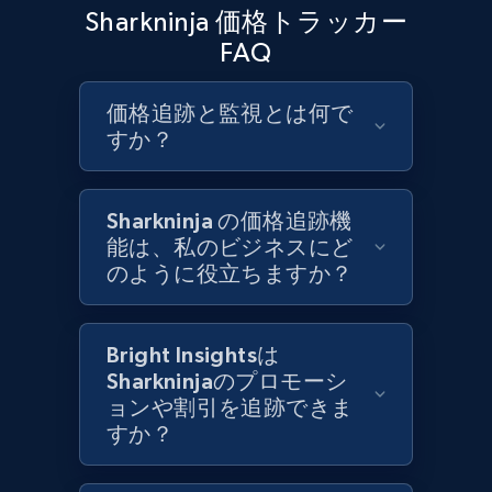
URL, Product id, Title, Product description,
Sharkninja 価格トラッカー
Rating, Reviews count, Initial price, Discount,
FAQ
and more.
価格追跡と監視とは何で
1.3K+
175+
今すぐ始める
すか？
Sharkninja の価格追跡機
Target - Gather data on products using
能は、私のビジネスにど
specified keywords
のように役立ちますか？
URL, Product id, Title, Product description,
Rating, Reviews count, Initial price, Discount,
and more.
Bright Insightsは
Sharkninjaのプロモーシ
1.3K+
175+
今すぐ始める
ョンや割引を追跡できま
すか？