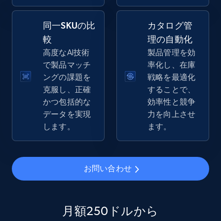
同一SKUの比
カタログ管
較
理の自動化
eBay - Gather data on products using
高度なAI技術
製品管理を効
specified keywords
で製品マッチ
率化し、在庫
URL, Product id, Title, Seller name, Seller rating,
ングの課題を
戦略を最適化
Seller reviews, Breadcrumbs, Root category, and
克服し、正確
することで、
more.
かつ包括的な
効率性と競争
データを実現
力を向上させ
2.5K+
359+
今すぐ始める
します。
ます。
eBay - Collect products from shops on eBay
お問い合わせ
URL, Product id, Title, Seller name, Seller rating,
Seller reviews, Breadcrumbs, Root category, and
more.
月額250ドルから