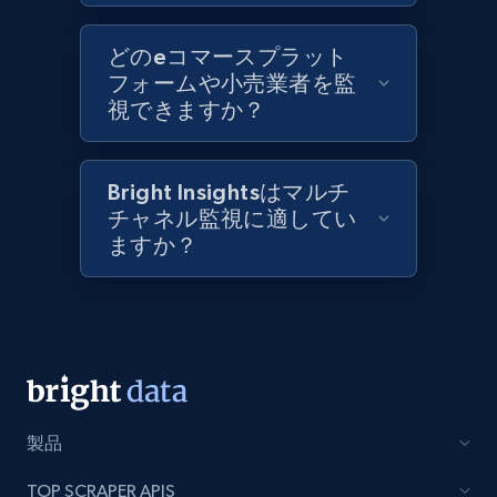
Best Buy products
どのeコマースプラット
フォームや小売業者を監
URL, Product id, Title, Images, Final price,
視できますか？
Currency, Discount, Initial price, and more.
1.1K+
149+
今すぐ始める
Bright Insightsはマルチ
チャネル監視に適してい
ますか？
Best Buy products - Collect data on
products using specified keywords
URL, Product id, Title, Images, Final price,
Currency, Discount, Initial price, and more.
1.1K+
149+
今すぐ始める
製品
TOP SCRAPER APIS