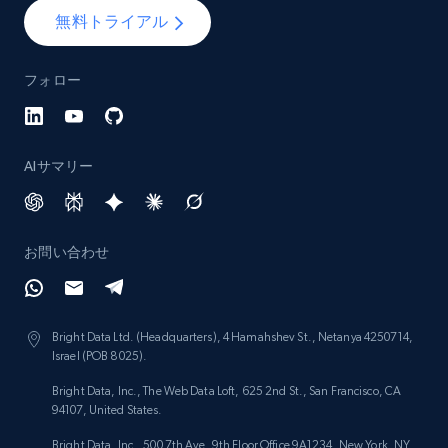
無料トライアル
Lowes.com - Collect records by category
フォロー
URL, Domain, Marketplace pn, Sku, Other pn,
Model number, Gtin ean pn, Product name, and
more.
AIサマリー
991+
162+
今すぐ始める
お問い合わせ
Lazada - Products
URL, Title, Rating, Reviews, Initial price, Final
Bright Data Ltd. (Headquarters), 4 Hamahshev St., Netanya 4250714,
price, Currency, Stock, and more.
Israel (POB 8025).
Bright Data, Inc., The Web Data Loft, 625 2nd St., San Francisco, CA
988+
160+
今すぐ始める
94107, United States.
Bright Data, Inc., 500 7th Ave, 9th Floor Office 9A1234, New York, NY