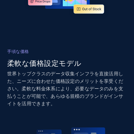
and more.
2.1K+
353+
今すぐ始める
Home Depot US - Gather data on products
手頃な価格
using specified keywords
柔軟な価格設定モデル
URL, Domain, Country code, Model number,
Sku, Product id, Product name, Manufacturer,
世界トップクラスのデータ収集インフラを直接活用し
and more.
た、ニーズに合わせた価格設定のメリットを享受くだ
さい。柔軟な料金体系により、必要なデータのみを支
2.1K+
353+
今すぐ始める
払うことが可能で、あらゆる規模のブランドがインサ
イトを活用できます。
Home Depot US - Discover products by
specified URL