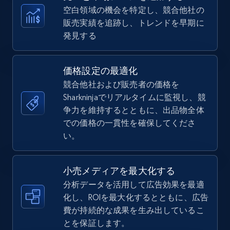
more.
空白領域の機会を特定し、競合他社の
販売実績を追跡し、トレンドを早期に
5.6K+
875+
今すぐ始める
発見する
価格設定の最適化
TikTok Shop
競合他社および販売者の価格を
URL, Title, Available, Description, Currency, Initial
Sharkninjaでリアルタイムに監視し、競
price, Final price, Discount percent, and more.
争力を維持するとともに、出品物全体
での価格の一貫性を確保してくださ
5.4K+
い。
667+
今すぐ始める
小売メディアを最大化する
分析データを活用して広告効果を最適
TikTok Shop - category
化し、ROIを最大化するとともに、広告
URL, Title, Available, Description, Currency, Initial
費が持続的な成果を生み出しているこ
price, Final price, Discount percent, and more.
とを保証します。