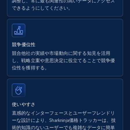
調整し、常に最も関連性の高いデータにアクセス
できるようにしてください。
Walmart - products
URL, Final price, Sku, Currency, Gtin,
Specifications, Image urls, Top reviews, and
more.
競争優位性
競合他社の実績や市場動向に関する知見を活用
5.6K+
875+
今すぐ始める
し、戦略立案や意思決定に役立てることで競争優
位性を獲得する。
Walmart - products - Find new products by
using specific category URL
URL, Final price, Sku, Currency, Gtin,
使いやすさ
Specifications, Image urls, Top reviews, and
直感的なインターフェースとユーザーフレンドリ
more.
ーな設計により、Sharkninja価格トラッカーは、技
術的知識のないユーザーでも複雑なデータに簡単