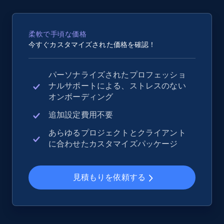
2.5K+
359+
今すぐ始める
柔軟で手頃な価格
今すぐカスタマイズされた価格を確認！
eBay - Collect records by category
パーソナライズされたプロフェッショ
URL, Product id, Title, Seller name, Seller rating,
ナルサポートによる、ストレスのない
Seller reviews, Breadcrumbs, Root category, and
オンボーディング
more.
追加設定費用不要
2.5K+
359+
今すぐ始める
あらゆるプロジェクトとクライアント
に合わせたカスタマイズパッケージ
Google Shopping
見積もりを依頼する
URL, Product id, Title, Product description,
Rating, Reviews count, Images, Variations, and
more.