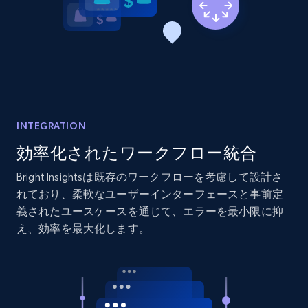
2.1K+
375+
今すぐ始める
Amazon products global dataset - Collects
products by best sellers category URL
Title, Seller name, Brand, Description, Initial
price, Currency, Availability, Reviews count, and
INTEGRATION
more.
効率化されたワークフロー統合
Bright Insightsは既存のワークフローを考慮して設計さ
2.1K+
375+
今すぐ始める
れており、柔軟なユーザーインターフェースと事前定
義されたユースケースを通じて、エラーを最小限に抑
え、効率を最大化します。
Amazon products global dataset - Collect
Amazon products by seller URL
Title, Seller name, Brand, Description, Initial
price, Currency, Availability, Reviews count, and