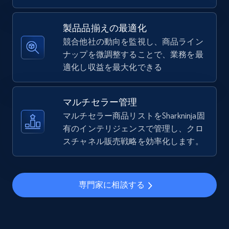
5.4K+
667+
今すぐ始める
製品品揃えの最適化
競合他社の動向を監視し、商品ライン
ナップを微調整することで、業務を最
TikTok Shop - Collect TikTok shop products
適化し収益を最大化できる
by keywords search
URL, Title, Available, Description, Currency, Initial
price, Final price, Discount percent, and more.
マルチセラー管理
マルチセラー商品リストをSharkninja固
5.4K+
有のインテリジェンスで管理し、クロ
667+
今すぐ始める
スチャネル販売戦略を効率化します。
TikTok Shop - discover records by shop url
専門家に相談する
URL, Title, Available, Description, Currency, Initial
price, Final price, Discount percent, and more.