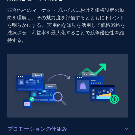
Reviews count shop, Reviews count item, Initial
競合他社のマーケットプレイスにおける価格設定の動
price, and more.
向を理解し、その魅力度を評価するとともにトレンド
を明らかにする。 実用的な知見を活用して価格戦略を
1.9K+
322+
今すぐ始める
洗練させ、利益率を最大化することで競争優位性を維
持する。
Etsy - Collect data on products using
specified keywords
URL, Product id, Listing inventory id, Title, Rating,
Reviews count shop, Reviews count item, Initial
price, and more.
1.9K+
322+
今すぐ始める
プロモーションの仕組み
Etsy - Collects data from shop's URL