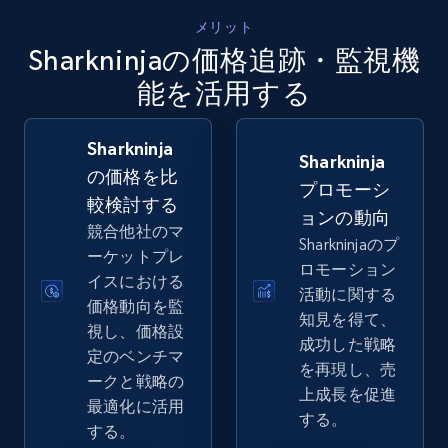
5.4K+
667+
今すぐ始める
メリット
Sharkninjaの価格追跡・監視機
能を活用する
Amazon sellers info
Seller id, URL, Seller name, Description, Detailed
Sharkninja
info, Stars, Feedbacks, Return policy, and more.
Sharkninja
の価格を比
プロモーシ
較検討する
2.5K+
378+
今すぐ始める
ョンの動向
競合他社のマ
Sharkninjaのプ
ーケットプレ
ロモーション
イスにおける
活動に関する
価格動向を監
eBay
知見を得て、
視し、価格設
URL, Product id, Title, Seller name, Seller rating,
成功した戦略
定のベンチマ
Seller reviews, Breadcrumbs, Root category, and
を再現し、売
ークと戦略の
more.
上成長を促進
最適化に活用
する。
する。
2.5K+
359+
今すぐ始める