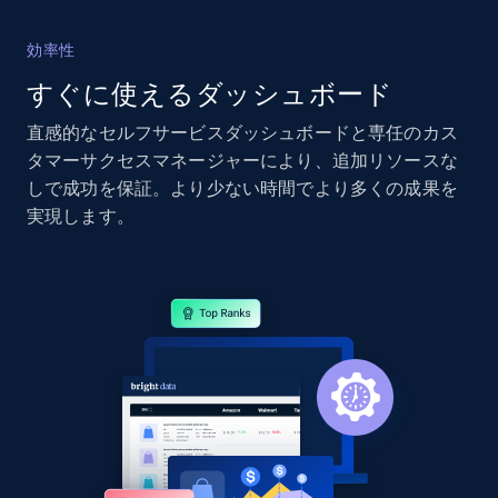
2.4K+
199+
今すぐ始める
効率性
すぐに使えるダッシュボード
直感的なセルフサービスダッシュボードと専任のカス
Google Shopping - collects products from
タマーサクセスマネージャーにより、追加リソースな
web using keywords
しで成功を保証。より少ない時間でより多くの成果を
URL, Product id, Title, Product description,
実現します。
Rating, Reviews count, Images, Variations, and
more.
2.4K+
199+
今すぐ始める
Home Depot US
URL, Domain, Country code, Model number,
Sku, Product id, Product name, Manufacturer,