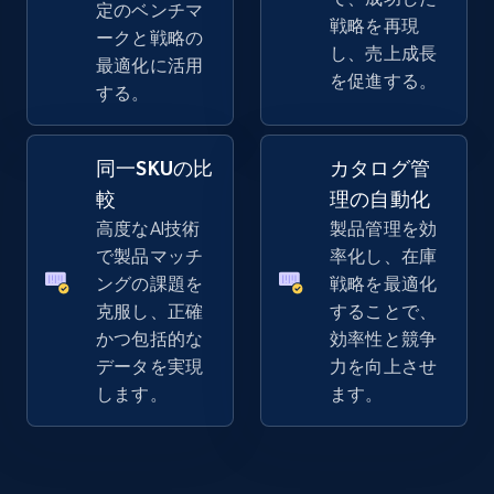
定のベンチマ
戦略を再現
ークと戦略の
し、売上成長
最適化に活用
を促進する。
する。
同一SKUの比
カタログ管
較
理の自動化
高度なAI技術
製品管理を効
で製品マッチ
率化し、在庫
ングの課題を
戦略を最適化
克服し、正確
することで、
かつ包括的な
効率性と競争
データを実現
力を向上させ
します。
ます。