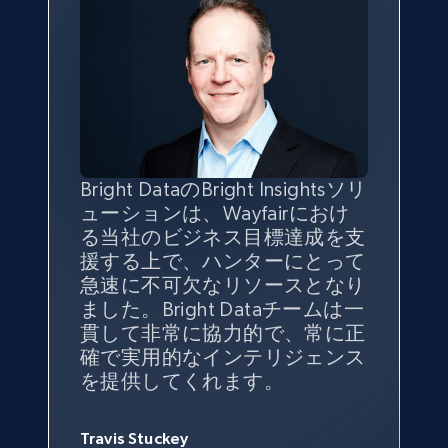
Bright DataのBright Insightsソリ
Bright Insightsのデータは当社
Bright Insightsを選んだ理由
Bright Dataのソリューションに
ューションは、Wayfairにおけ
の目標達成を大きく支えていま
は、売上を追跡し、当社のビジ
より、当社は市場領域、自社製
る当社のビジネス目標達成を支
す。製品カテゴリー別の市場シ
ネスにとって重要なカテゴリー
品、競合他社、消費者行動のト
援する上で、ハンターにとって
ェアは主要競合他社とのベンチ
における競合他社の製品をマッ
レンドについて、独自かつ包括
急速に不可欠なリソースとなり
マークに役立ち、サプライヤー
ピングできる機能があったから
的な洞察を得ることができまし
ました。Bright Dataチームは一
別売上高はマーチャンダイジン
です。
た。
貫して非常に協力的で、常に正
グチームが品揃えを拡大する上
確で実用的なインテリジェンス
で戦略的に貢献しています。
Yael Fridman
Beverly Taylor
を提供してくれます。
Marketing Director at Keter
Director of Merchandising at Kingston
Jonathan Lo
Brass, Inc.
Travis Stuckey
Director of Customer Strategy & Insights