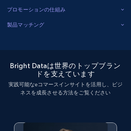
プロモーションの仕組み
販売を最適化する
製品マッチング
ターゲットカテゴリーと製品におけるプロモーション
SKUマッチング
活動を追跡し、市場リーダーのプロモーション投資を
測定する。効果的なプロモーション戦術と新興トレン
SKUやバリエーションを複数チャネルで最適化し、製品
ドを分析し、競争の激しい市場での売上向上を図る。
カタログの課題を解決します。AIモデルを活用して製
Bright Dataは世界のトップブラン
品・バリエーション・SKUを正確に整合させ、全プラッ
ドを支えています
トフォームで一貫性と正確性を確保します。
実践可能なeコマースインサイトを活用し、ビジ
ネスを成長させる方法をご覧ください