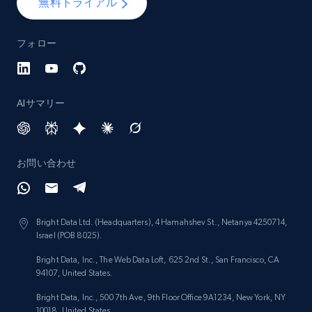
無料トライアル
フォロー
AIサマリー
お問い合わせ
Bright Data Ltd. (Headquarters), 4 Hamahshev St., Netanya 4250714,
Israel (POB 8025).
Bright Data, Inc., The Web Data Loft, 625 2nd St., San Francisco, CA
94107, United States.
Bright Data, Inc., 500 7th Ave, 9th Floor Office 9A1234, New York, NY
10018, United States.