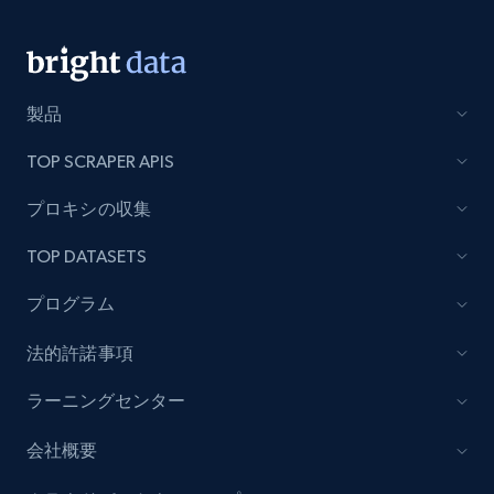
Lazada - Products
URL, Title, Rating, Reviews, Initial price, Final
製品
price, Currency, Stock, and more.
TOP SCRAPER APIS
991+
165+
今すぐ始める
プロキシの収集
TOP DATASETS
Lazada - Products - Discover products by
プログラム
keyword
URL, Title, Rating, Reviews, Initial price, Final
法的許諾事項
price, Currency, Stock, and more.
ラーニングセンター
991+
165+
今すぐ始める
会社概要