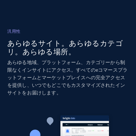
Amazon products global dataset - Collects
products by specific category URL
汎用性
Title, Seller name, Brand, Description, Initial
あらゆるサイト。あらゆるカテゴ
price, Currency, Availability, Reviews count, and
リ。あらゆる場所。
more.
あらゆる地域、プラットフォーム、カテゴリーから制
2.1K+
375+
今すぐ始める
限なくインサイトにアクセス。すべてのeコマースプラ
ットフォームとマーケットプレイスへの完全アクセス
を提供し、いつでもどこでもカスタマイズされたイン
サイトをお届けします。
Amazon products global dataset -
Collecting products by keyword search
Title, Seller name, Brand, Description, Initial
price, Currency, Availability, Reviews count, and
more.