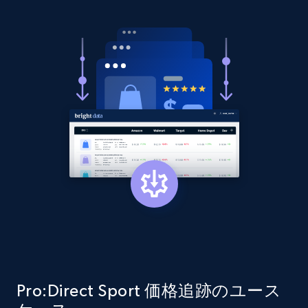
price, Currency, Availability, Reviews count, and
more.
2.1K+
375+
今すぐ始める
Amazon products global dataset - Collect
products from Brands URLs
Title, Seller name, Brand, Description, Initial
price, Currency, Availability, Reviews count, and
more.
2.1K+
375+
今すぐ始める
Pro:Direct Sport 価格追跡のユース
Etsy