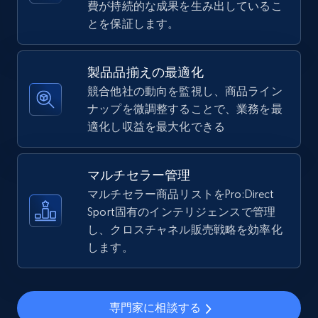
費が持続的な成果を生み出しているこ
とを保証します。
5.4K+
668+
今すぐ始める
製品品揃えの最適化
競合他社の動向を監視し、商品ライン
TikTok Shop - Collect TikTok shop products
ナップを微調整することで、業務を最
by keywords search
適化し収益を最大化できる
URL, Title, Available, Description, Currency, Initial
price, Final price, Discount percent, and more.
マルチセラー管理
5.4K+
マルチセラー商品リストをPro:Direct
668+
今すぐ始める
Sport固有のインテリジェンスで管理
し、クロスチャネル販売戦略を効率化
します。
TikTok Shop - discover records by shop url
URL, Title, Available, Description, Currency, Initial
price, Final price, Discount percent, and more.
専門家に相談する