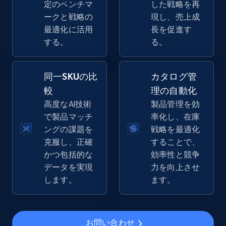
定のベンチマ
した戦略を再
2.5K+
359+
今すぐ始める
ークと戦略の
現し、売上成
最適化に活用
長を促進す
する。
る。
eBay - Gather data on products using
specified keywords
同一SKUの比
カタログ管
URL, Product id, Title, Seller name, Seller rating,
較
理の自動化
Seller reviews, Breadcrumbs, Root category, and
高度なAI技術
製品管理を効
more.
で製品マッチ
率化し、在庫
ングの課題を
戦略を最適化
2.5K+
359+
今すぐ始める
克服し、正確
することで、
かつ包括的な
効率性と競争
データを実現
力を向上させ
します。
ます。
eBay - Collect products from shops on eBay
URL, Product id, Title, Seller name, Seller rating,
Seller reviews, Breadcrumbs, Root category, and
more.
お問い合わせ