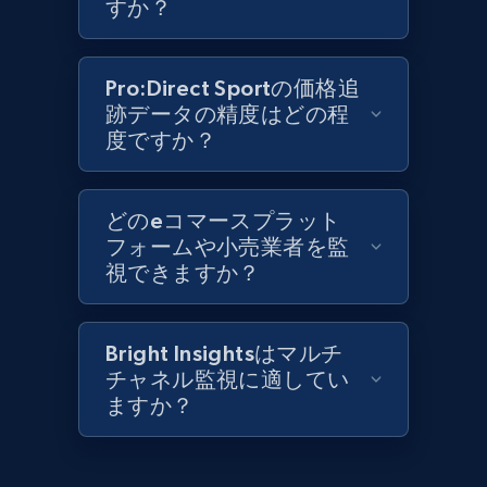
すか？
Best Buy products
Pro:Direct Sportの価格追
URL, Product id, Title, Images, Final price,
跡データの精度はどの程
Currency, Discount, Initial price, and more.
度ですか？
1.1K+
149+
今すぐ始める
どのeコマースプラット
フォームや小売業者を監
視できますか？
Best Buy products - Collect data on
products using specified keywords
Bright Insightsはマルチ
URL, Product id, Title, Images, Final price,
チャネル監視に適してい
Currency, Discount, Initial price, and more.
ますか？
1.1K+
149+
今すぐ始める