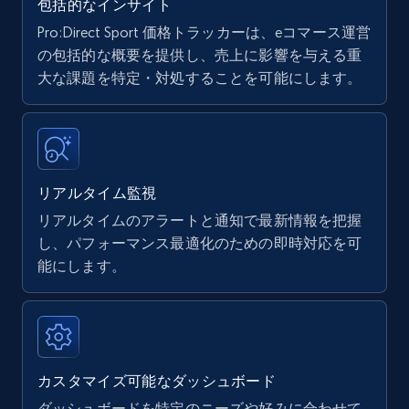
包括的なインサイト
Pro:Direct Sport 価格トラッカーは、eコマース運営
Amazon products - find products by using
の包括的な概要を提供し、売上に影響を与える重
upc numbers
大な課題を特定・対処することを可能にします。
Title, Seller name, Brand, Description, Initial
price, Currency, Availability, Reviews count, and
more.
リアルタイム監視
35.3K+
5.7K+
今すぐ始める
リアルタイムのアラートと通知で最新情報を把握
し、パフォーマンス最適化のための即時対応を可
能にします。
Amazon Reviews
URL, Product name, Product rating, Product
rating object, Product rating max, Rating,
Author name, Asin, and more.
カスタマイズ可能なダッシュボード
7.4K+
872+
今すぐ始める
ダッシュボードを特定のニーズや好みに合わせて