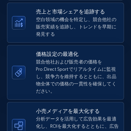
Specifications, Image urls, Top reviews, and
more.
売上と市場シェアを追跡する
空白領域の機会を特定し、競合他社の
5.6K+
877+
今すぐ始める
販売実績を追跡し、トレンドを早期に
発見する
TikTok Shop
価格設定の最適化
URL, Title, Available, Description, Currency, Initial
競合他社および販売者の価格を
price, Final price, Discount percent, and more.
Pro:Direct Sportでリアルタイムに監視
し、競争力を維持するとともに、出品
5.4K+
物全体での価格の一貫性を確保してく
668+
今すぐ始める
ださい。
小売メディアを最大化する
TikTok Shop - category
分析データを活用して広告効果を最適
URL, Title, Available, Description, Currency, Initial
化し、ROIを最大化するとともに、広告
price, Final price, Discount percent, and more.