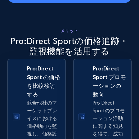
5.4K+
668+
今すぐ始める
メリット
Pro:Direct Sportの価格追跡・
Amazon sellers info
Seller id, URL, Seller name, Description, Detailed
監視機能を活用する
info, Stars, Feedbacks, Return policy, and more.
Pro:Direct
Pro:Direct
2.5K+
378+
今すぐ始める
Sport の価格
Sport プロモ
を比較検討
ーションの
する
動向
eBay
競合他社のマ
Pro:Direct
ーケットプレ
Sportのプロモ
URL, Product id, Title, Seller name, Seller rating,
イスにおける
ーション活動
Seller reviews, Breadcrumbs, Root category, and
more.
価格動向を監
に関する知見
視し、価格設
を得て、成功