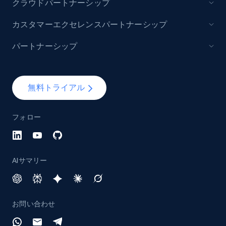
クラウドパートナーシップ
Lazada - Products - Discover products by
カスタマーエクセレンスパートナーシップ
category URL or brand URL
パートナーシップ
URL, Title, Rating, Reviews, Initial price, Final
price, Currency, Stock, and more.
無料トライアル
991+
165+
今すぐ始める
フォロー
Lazada - Products - Discover products by
seller URL
AIサマリー
URL, Title, Rating, Reviews, Initial price, Final
price, Currency, Stock, and more.
お問い合わせ
991+
165+
今すぐ始める