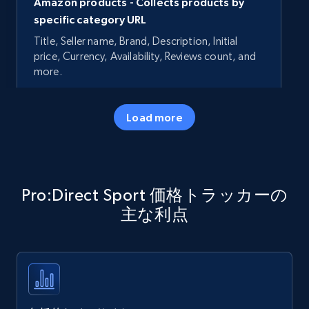
Amazon products - Collects products by
specific category URL
Title, Seller name, Brand, Description, Initial
price, Currency, Availability, Reviews count, and
more.
35.3K+
5.7K+
今すぐ始める
Load more
Amazon products - Collects products by
Pro:Direct Sport 価格トラッカーの
specific keywords
主な利点
Title, Seller name, Brand, Description, Initial
price, Currency, Availability, Reviews count, and
more.
35.3K+
5.7K+
今すぐ始める