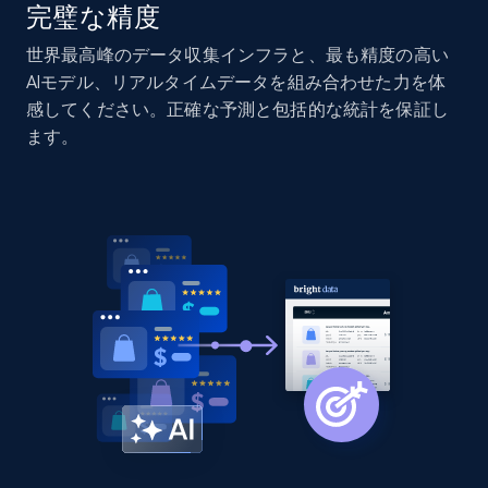
完璧な精度
Home Depot US - Discovery products by
世界最高峰のデータ収集インフラと、最も精度の高い
specific category URL
AIモデル、リアルタイムデータを組み合わせた力を体
URL, Domain, Country code, Model number,
感してください。正確な予測と包括的な統計を保証し
Sku, Product id, Product name, Manufacturer,
ます。
and more.
2.1K+
355+
今すぐ始める
Amazon products global dataset
Title, Seller name, Brand, Description, Initial
price, Currency, Availability, Reviews count, and
more.
2.1K+
375+
今すぐ始める