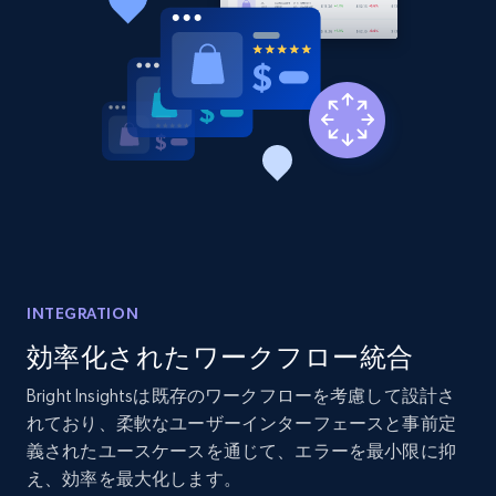
2.1K+
375+
今すぐ始める
Amazon products global dataset - Collects
products by best sellers category URL
Title, Seller name, Brand, Description, Initial
price, Currency, Availability, Reviews count, and
more.
2.1K+
375+
今すぐ始める
INTEGRATION
効率化されたワークフロー統合
Bright Insightsは既存のワークフローを考慮して設計さ
Amazon products global dataset - Collect
れており、柔軟なユーザーインターフェースと事前定
Amazon products by seller URL
義されたユースケースを通じて、エラーを最小限に抑
え、効率を最大化します。
Title, Seller name, Brand, Description, Initial