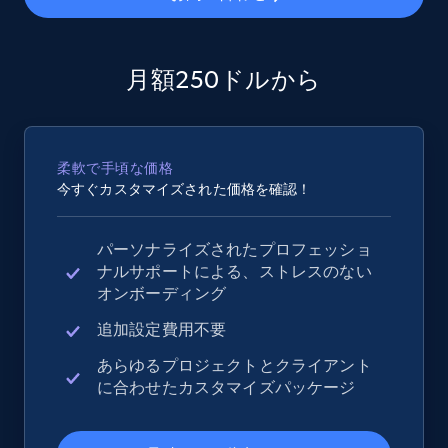
2.5K+
359+
今すぐ始める
月額250ドルから
eBay - Collect records by category
柔軟で手頃な価格
URL, Product id, Title, Seller name, Seller rating,
今すぐカスタマイズされた価格を確認！
Seller reviews, Breadcrumbs, Root category, and
more.
パーソナライズされたプロフェッショ
ナルサポートによる、ストレスのない
2.5K+
359+
今すぐ始める
オンボーディング
追加設定費用不要
あらゆるプロジェクトとクライアント
Google Shopping
に合わせたカスタマイズパッケージ
URL, Product id, Title, Product description,
Rating, Reviews count, Images, Variations, and
more.