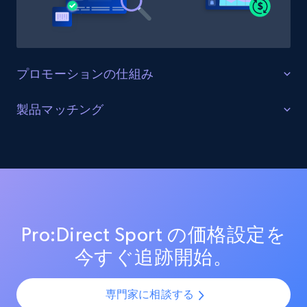
Etsy - Collects data from shop's URL
URL, Product id, Listing inventory id, Title, Rating,
Reviews count shop, Reviews count item, Initial
price, and more.
プロモーションの仕組み
1.9K+
323+
今すぐ始める
販売を最適化する
製品マッチング
ターゲットカテゴリーと製品におけるプロモーション
SKUマッチング
活動を追跡し、市場リーダーのプロモーション投資を
Amazon products search
測定する。効果的なプロモーション戦術と新興トレン
SKUやバリエーションを複数チャネルで最適化し、製品
ドを分析し、競争の激しい市場での売上向上を図る。
Asin, URL, Name, Sponsored, Initial price, Final
カタログの課題を解決します。AIモデルを活用して製
price, Currency, Sold, and more.
品・バリエーション・SKUを正確に整合させ、全プラッ
トフォームで一貫性と正確性を確保します。
Pro:Direct Sport の価格設定を
1.6K+
181+
今すぐ始める
今すぐ追跡開始。
専門家に相談する