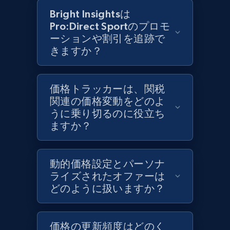
Bright Insightsは
Target - Discover products by category url
Pro:Direct Sportのプロモ
URL, Product id, Title, Product description,
ーションや割引を追跡で
Rating, Reviews count, Initial price, Discount,
きますか？
and more.
1.3K+
176+
今すぐ始める
価格トラッカーは、関税
関連の価格変動をどのよ
うに乗り切るのに役立ち
ますか？
Target - Discover products by specified
UPC
URL, Product id, Title, Product description,
動的価格設定とパーソナ
Rating, Reviews count, Initial price, Discount,
ライズされたオファーは
and more.
どのように扱いますか？
1.3K+
176+
今すぐ始める
価格の更新頻度はどのく