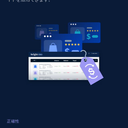
specified URL
URL, Domain, Country code, Model number,
Sku, Product id, Product name, Manufacturer,
and more.
2.1K+
355+
今すぐ始める
Home Depot US - Discover products by
specified UPC
URL, Domain, Country code, Model number,
Sku, Product id, Product name, Manufacturer,
and more.
2.1K+
355+
今すぐ始める
正確性