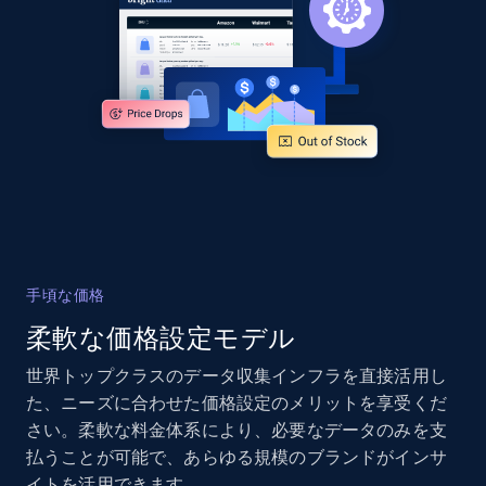
Sku, Product id, Product name, Manufacturer,
and more.
2.1K+
355+
今すぐ始める
Home Depot US - Gather data on products
using specified keywords
URL, Domain, Country code, Model number,
Sku, Product id, Product name, Manufacturer,
手頃な価格
and more.
柔軟な価格設定モデル
2.1K+
355+
今すぐ始める
世界トップクラスのデータ収集インフラを直接活用し
た、ニーズに合わせた価格設定のメリットを享受くだ
さい。柔軟な料金体系により、必要なデータのみを支
払うことが可能で、あらゆる規模のブランドがインサ
Home Depot US - Discover products by
イトを活用できます。