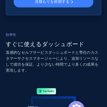
見積もりを依頼する
2.4K+
202+
今すぐ始める
効率性
Google Shopping - collects products from
web using keywords
すぐに使えるダッシュボード
URL, Product id, Title, Product description,
直感的なセルフサービスダッシュボードと専任のカス
Rating, Reviews count, Images, Variations, and
タマーサクセスマネージャーにより、追加リソースな
more.
しで成功を保証。より少ない時間でより多くの成果を
実現します。
2.4K+
202+
今すぐ始める
Home Depot US
URL, Domain, Country code, Model number,