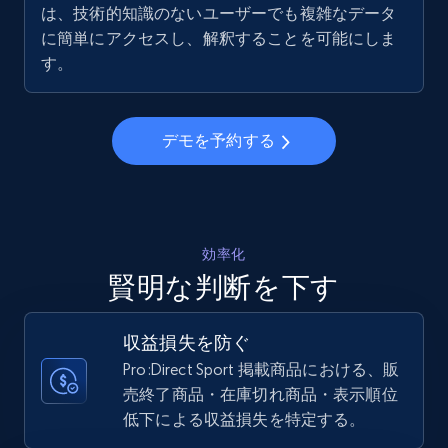
は、技術的知識のないユーザーでも複雑なデータ
5.6K+
877+
今すぐ始める
に簡単にアクセスし、解釈することを可能にしま
す。
Walmart - products - Collects products by
デモを予約する
specific keywords
URL, Final price, Sku, Currency, Gtin,
Specifications, Image urls, Top reviews, and
more.
効率化
5.6K+
877+
今すぐ始める
賢明な判断を下す
収益損失を防ぐ
Pro:Direct Sport 掲載商品における、販
Walmart - products - Discover products by
売終了商品・在庫切れ商品・表示順位
using sku numbers
低下による収益損失を特定する。
URL, Final price, Sku, Currency, Gtin,