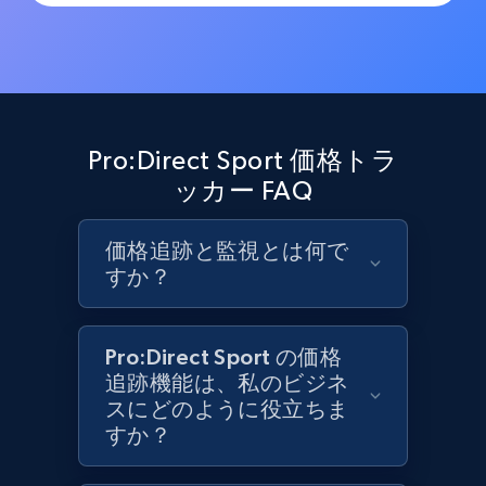
Target
URL, Product id, Title, Product description,
Rating, Reviews count, Initial price, Discount,
and more.
1.3K+
176+
今すぐ始める
Pro:Direct Sport 価格トラ
ッカー FAQ
Target - Gather data on products using
価格追跡と監視とは何で
specified keywords
すか？
URL, Product id, Title, Product description,
Rating, Reviews count, Initial price, Discount,
and more.
Pro:Direct Sport の価格
追跡機能は、私のビジネ
スにどのように役立ちま
1.3K+
176+
今すぐ始める
すか？