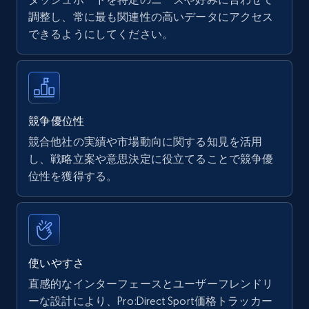
調整し、常に最も関連性の高いデータにアクセス
できるようにしてください。
Walmart - products
URL, Final price, Sku, Currency, Gtin,
Specifications, Image urls, Top reviews, and
more.
競争優位性
競合他社の実績や市場動向に関する知見を活用
5.6K+
877+
今すぐ始める
し、戦略立案や意思決定に役立てることで競争優
位性を獲得する。
Walmart - products - Find new products by
using specific category URL
URL, Final price, Sku, Currency, Gtin,
使いやすさ
Specifications, Image urls, Top reviews, and
直感的なインターフェースとユーザーフレンドリ
more.
ーな設計により、Pro:Direct Sport価格トラッカー