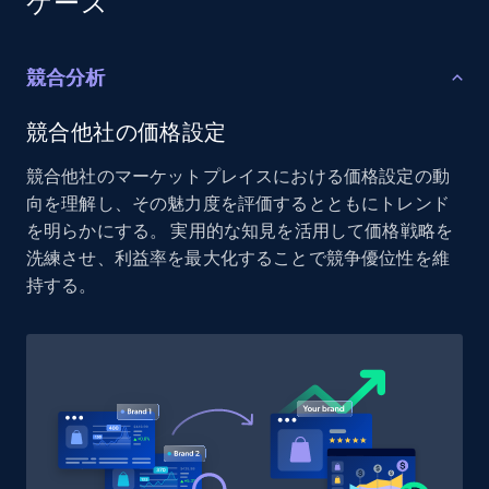
ケース
URL, Product id, Listing inventory id, Title, Rating,
Reviews count shop, Reviews count item, Initial
price, and more.
競合分析
1.9K+
323+
今すぐ始める
競合他社の価格設定
競合他社のマーケットプレイスにおける価格設定の動
向を理解し、その魅力度を評価するとともにトレンド
を明らかにする。 実用的な知見を活用して価格戦略を
Etsy - Collect data on products using
洗練させ、利益率を最大化することで競争優位性を維
specified keywords
持する。
URL, Product id, Listing inventory id, Title, Rating,
Reviews count shop, Reviews count item, Initial
price, and more.
1.9K+
323+
今すぐ始める