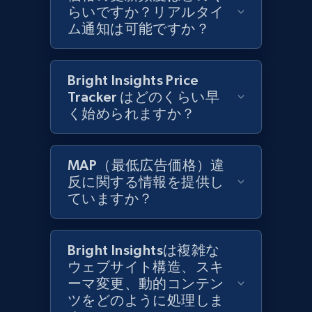
らいですか？リアルタイ
ム通知は可能ですか？
Zara - Products
Category id, Product id, Product name, Price,
Bright Insights Price
Currency, Colour code, Colour, Description, and
more.
Tracker はどのくらい早
く始められますか？
1.2K+
208+
今すぐ始める
MAP（最低広告価格）違
反に関する情報を提供し
ていますか？
Zara - Products - discovery by category url
Category id, Product id, Product name, Price,
Currency, Colour code, Colour, Description, and
Bright Insightsは複雑な
more.
ウェブサイト構造、スキ
ーマ変更、動的コンテン
1.2K+
208+
今すぐ始める
ツをどのように処理しま