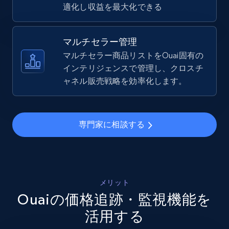
適化し収益を最大化できる
TikTok Shop - Collect TikTok shop products
by keywords search
マルチセラー管理
URL, Title, Available, Description, Currency, Initial
マルチセラー商品リストをOuai固有の
price, Final price, Discount percent, and more.
インテリジェンスで管理し、クロスチ
ャネル販売戦略を効率化します。
5.4K+
668+
今すぐ始める
専門家に相談する
TikTok Shop - discover records by shop url
URL, Title, Available, Description, Currency, Initial
price, Final price, Discount percent, and more.
メリット
Ouaiの価格追跡・監視機能を
5.4K+
668+
今すぐ始める
活用する