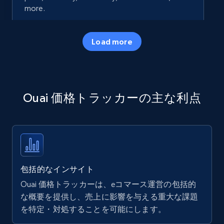
more.
35.2K+
5.7K+
今すぐ始める
Load more
Amazon products - Collects products by
Ouai 価格トラッカーの主な利点
specific keywords
Title, Seller name, Brand, Description, Initial
price, Currency, Availability, Reviews count, and
more.
35.2K+
5.7K+
今すぐ始める
包括的なインサイト
Ouai 価格トラッカーは、eコマース運営の包括的
な概要を提供し、売上に影響を与える重大な課題
を特定・対処することを可能にします。
Amazon products - find products by using
upc numbers