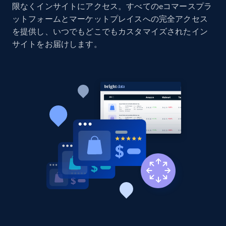
products by specific category URL
限なくインサイトにアクセス。すべてのeコマースプラ
ットフォームとマーケットプレイスへの完全アクセス
Title, Seller name, Brand, Description, Initial
price, Currency, Availability, Reviews count, and
を提供し、いつでもどこでもカスタマイズされたイン
more.
サイトをお届けします。
2.1K+
375+
今すぐ始める
Amazon products global dataset -
Collecting products by keyword search
Title, Seller name, Brand, Description, Initial
price, Currency, Availability, Reviews count, and
more.
2.1K+
375+
今すぐ始める