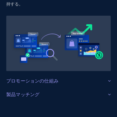
持する。
1.9K+
322+
今すぐ始める
Etsy - Collect data on products using
specified keywords
URL, Product id, Listing inventory id, Title, Rating,
Reviews count shop, Reviews count item, Initial
price, and more.
1.9K+
322+
今すぐ始める
プロモーションの仕組み
販売を最適化する
製品マッチング
Etsy - Collects data from shop's URL
ターゲットカテゴリーと製品におけるプロモーション
URL, Product id, Listing inventory id, Title, Rating,
SKUマッチング
活動を追跡し、市場リーダーのプロモーション投資を
Reviews count shop, Reviews count item, Initial