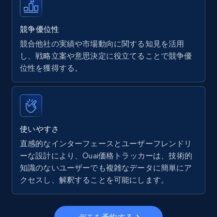
Walmart - products
URL, Final price, Sku, Currency, Gtin,
Specifications, Image urls, Top reviews, and
競争優位性
more.
競合他社の実績や市場動向に関する知見を活用
し、戦略立案や意思決定に役立てることで競争優
5.6K+
875+
今すぐ始める
位性を獲得する。
Walmart - products - Find new products by
using specific category URL
使いやすさ
URL, Final price, Sku, Currency, Gtin,
直感的なインターフェースとユーザーフレンドリ
Specifications, Image urls, Top reviews, and
ーな設計により、Ouai価格トラッカーは、技術的
more.
知識のないユーザーでも複雑なデータに簡単にア
クセスし、解釈することを可能にします。
5.6K+
875+
今すぐ始める