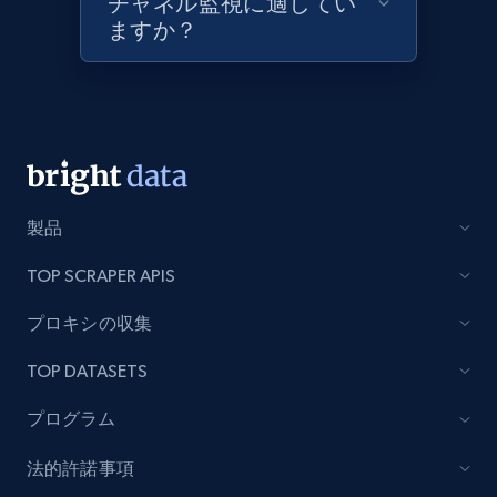
チャネル監視に適してい
URL, Product id, Title, Images, Final price,
ますか？
Currency, Discount, Initial price, and more.
1.1K+
149+
今すぐ始める
Best Buy products - Collect data on
製品
products using specified keywords
URL, Product id, Title, Images, Final price,
TOP SCRAPER APIS
Currency, Discount, Initial price, and more.
プロキシの収集
1.1K+
149+
今すぐ始める
TOP DATASETS
プログラム
Lowes.com
法的許諾事項
URL, Domain, Marketplace pn, Sku, Other pn,