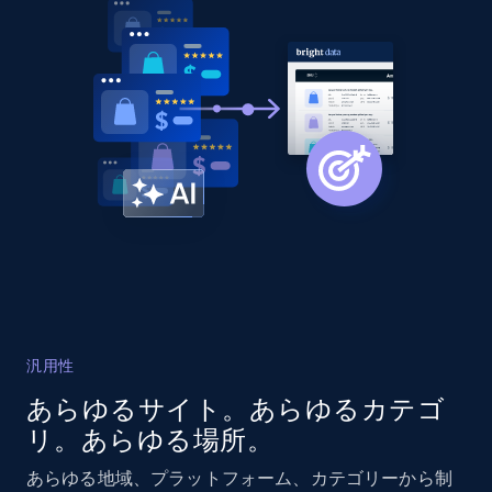
URL, Domain, Country code, Model number,
Sku, Product id, Product name, Manufacturer,
and more.
2.1K+
355+
今すぐ始める
Amazon products global dataset
Title, Seller name, Brand, Description, Initial
price, Currency, Availability, Reviews count, and
more.
汎用性
2.1K+
375+
今すぐ始める
あらゆるサイト。あらゆるカテゴ
リ。あらゆる場所。
Amazon products global dataset - Collects
あらゆる地域、プラットフォーム、カテゴリーから制