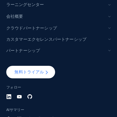
ラーニングセンター
Model number, Gtin ean pn, Product name, and
more.
会社概要
991+
162+
今すぐ始める
クラウドパートナーシップ
カスタマーエクセレンスパートナーシップ
パートナーシップ
Lowes.com - Gather data on products using
specified keywords
URL, Domain, Marketplace pn, Sku, Other pn,
Model number, Gtin ean pn, Product name, and
無料トライアル
more.
フォロー
991+
162+
今すぐ始める
AIサマリー
Lowes.com - Collect records by category