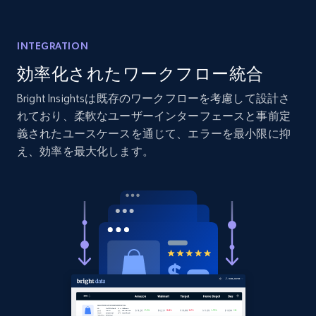
Amazon products global dataset - Collects
products by best sellers category URL
INTEGRATION
Title, Seller name, Brand, Description, Initial
効率化されたワークフロー統合
price, Currency, Availability, Reviews count, and
more.
Bright Insightsは既存のワークフローを考慮して設計さ
れており、柔軟なユーザーインターフェースと事前定
義されたユースケースを通じて、エラーを最小限に抑
2.1K+
375+
今すぐ始める
え、効率を最大化します。
Amazon products global dataset - Collect
Amazon products by seller URL
Title, Seller name, Brand, Description, Initial
price, Currency, Availability, Reviews count, and
more.
2.1K+
375+
今すぐ始める