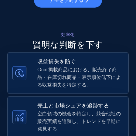
デモを予約する
Walmart - products - Collects products by
specific keywords
URL, Final price, Sku, Currency, Gtin,
Specifications, Image urls, Top reviews, and
効率化
more.
賢明な判断を下す
5.6K+
875+
今すぐ始める
収益損失を防ぐ
Ouai 掲載商品における、販売終了商
品・在庫切れ商品・表示順位低下によ
る収益損失を特定する。
Walmart - products - Discover products by
using sku numbers
URL, Final price, Sku, Currency, Gtin,
売上と市場シェアを追跡する
Specifications, Image urls, Top reviews, and
空白領域の機会を特定し、競合他社の
more.
販売実績を追跡し、トレンドを早期に
発見する
5.6K+
875+
今すぐ始める