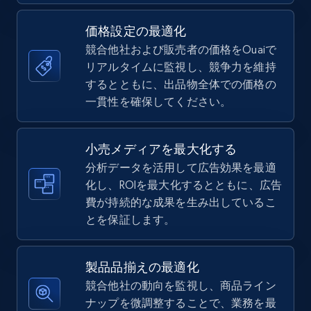
価格設定の最適化
競合他社および販売者の価格をOuaiで
TikTok Shop
リアルタイムに監視し、競争力を維持
URL, Title, Available, Description, Currency, Initial
するとともに、出品物全体での価格の
price, Final price, Discount percent, and more.
一貫性を確保してください。
5.4K+
668+
今すぐ始める
小売メディアを最大化する
分析データを活用して広告効果を最適
化し、ROIを最大化するとともに、広告
費が持続的な成果を生み出しているこ
TikTok Shop - category
とを保証します。
URL, Title, Available, Description, Currency, Initial
price, Final price, Discount percent, and more.
製品品揃えの最適化
5.4K+
668+
今すぐ始める
競合他社の動向を監視し、商品ライン
ナップを微調整することで、業務を最