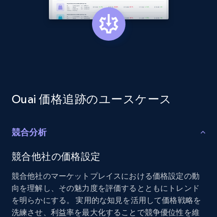
Amazon products global dataset - Collect
products from Brands URLs
Title, Seller name, Brand, Description, Initial
price, Currency, Availability, Reviews count, and
more.
Ouai 価格追跡のユースケース
2.1K+
375+
今すぐ始める
競合分析
競合他社の価格設定
Etsy
競合他社のマーケットプレイスにおける価格設定の動
URL, Product id, Listing inventory id, Title, Rating,
向を理解し、その魅力度を評価するとともにトレンド
Reviews count shop, Reviews count item, Initial
を明らかにする。 実用的な知見を活用して価格戦略を
price, and more.
洗練させ、利益率を最大化することで競争優位性を維