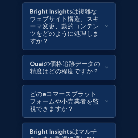
Category id, Product id, Product name, Price,
Currency, Colour code, Colour, Description, and
Bright Insightsは複雑な
more.
ウェブサイト構造、スキ
ーマ変更、動的コンテン
1.2K+
208+
今すぐ始める
ツをどのように処理しま
すか？
Zara - Products - discovery by category url
Ouaiの価格追跡データの
精度はどの程度ですか？
Category id, Product id, Product name, Price,
Currency, Colour code, Colour, Description, and
more.
どのeコマースプラット
フォームや小売業者を監
1.2K+
208+
今すぐ始める
視できますか？
Bright Insightsはマルチ
Best Buy products