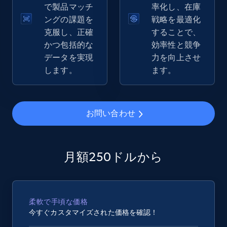
で製品マッチ
率化し、在庫
eBay - Gather data on products using
ングの課題を
戦略を最適化
specified keywords
克服し、正確
することで、
URL, Product id, Title, Seller name, Seller rating,
かつ包括的な
効率性と競争
Seller reviews, Breadcrumbs, Root category, and
データを実現
力を向上させ
more.
します。
ます。
2.5K+
359+
今すぐ始める
お問い合わせ
eBay - Collect products from shops on eBay
月額250ドルから
URL, Product id, Title, Seller name, Seller rating,
Seller reviews, Breadcrumbs, Root category, and
more.
柔軟で手頃な価格
2.5K+
359+
今すぐ始める
今すぐカスタマイズされた価格を確認！