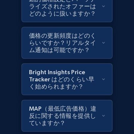
and more.
ライズされたオファーは
どのように扱いますか？
1.3K+
175+
今すぐ始める
価格の更新頻度はどのく
らいですか？リアルタイ
ム通知は可能ですか？
Target - Discover products by specified
UPC
URL, Product id, Title, Product description,
Bright Insights Price
Rating, Reviews count, Initial price, Discount,
Tracker はどのくらい早
and more.
く始められますか？
1.3K+
175+
今すぐ始める
MAP（最低広告価格）違
反に関する情報を提供し
ていますか？
Zara - Products