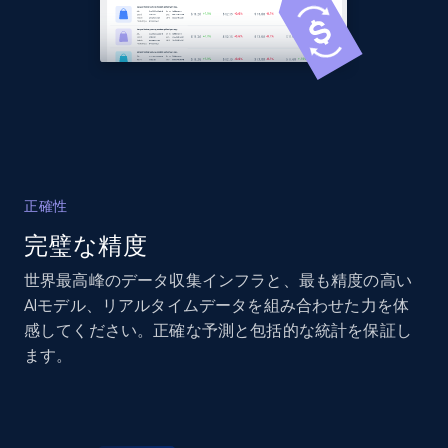
2.1K+
355+
今すぐ始める
Home Depot US - Discover products by
specified UPC
URL, Domain, Country code, Model number,
正確性
Sku, Product id, Product name, Manufacturer,
完璧な精度
and more.
世界最高峰のデータ収集インフラと、最も精度の高い
2.1K+
355+
今すぐ始める
AIモデル、リアルタイムデータを組み合わせた力を体
感してください。正確な予測と包括的な統計を保証し
ます。
Home Depot US - Discovery products by
specific category URL