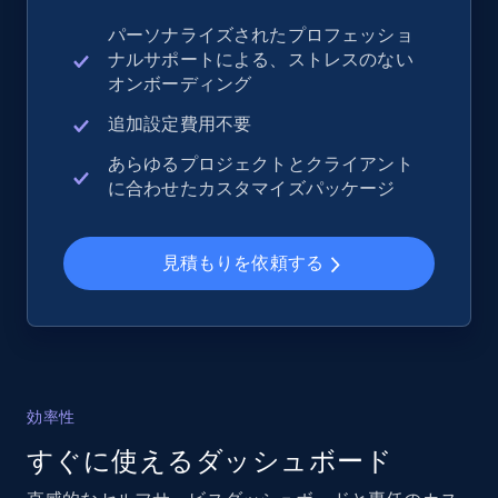
パーソナライズされたプロフェッショ
ナルサポートによる、ストレスのない
eBay - Collect records by category
オンボーディング
URL, Product id, Title, Seller name, Seller rating,
Seller reviews, Breadcrumbs, Root category, and
追加設定費用不要
more.
あらゆるプロジェクトとクライアント
に合わせたカスタマイズパッケージ
2.5K+
359+
今すぐ始める
見積もりを依頼する
Google Shopping
URL, Product id, Title, Product description,
Rating, Reviews count, Images, Variations, and
more.
効率性
すぐに使えるダッシュボード
2.4K+
199+
今すぐ始める