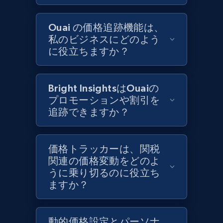
1.3K+
175+
今すぐ始める
Ouai の価格追跡機能は、
私のビジネスにどのよう
に役立ちますか？
Target - Gather data on products using
specified keywords
Bright InsightsはOuaiの
URL, Product id, Title, Product description,
プロモーションや割引を
Rating, Reviews count, Initial price, Discount,
追跡できますか？
and more.
1.3K+
175+
今すぐ始める
価格トラッカーは、関税
関連の価格変動をどのよ
うに乗り切るのに役立ち
ますか？
Target - Discover products by category url
URL, Product id, Title, Product description,
動的価格設定とパーソナ
Rating, Reviews count, Initial price, Discount,