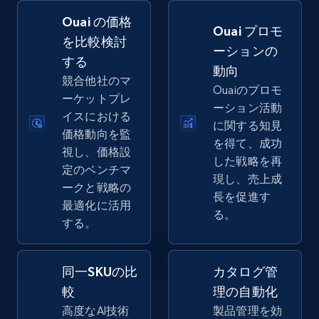
Ouai の価格
Amazon sellers info
Ouai プロモ
を比較検討
ーションの
Seller id, URL, Seller name, Description, Detailed
する
info, Stars, Feedbacks, Return policy, and more.
動向
競合他社のマ
Ouaiのプロモ
ーケットプレ
2.5K+
378+
今すぐ始める
ーション活動
イスにおける
に関する知見
価格動向を監
を得て、成功
視し、価格設
した戦略を再
定のベンチマ
eBay
現し、売上成
ークと戦略の
URL, Product id, Title, Seller name, Seller rating,
長を促進す
最適化に活用
Seller reviews, Breadcrumbs, Root category, and
る。
する。
more.
2.5K+
359+
今すぐ始める
同一SKUの比
カタログ管
較
理の自動化
高度なAI技術
製品管理を効