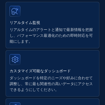
Title, Seller name, Brand, Description, Initial
price, Currency, Availability, Reviews count, and
more.
リアルタイム監視
リアルタイムのアラートと通知で最新情報を把握
35.2K+
5.7K+
今すぐ始める
し、パフォーマンス最適化のための即時対応を可
能にします。
Amazon Reviews
URL, Product name, Product rating, Product
rating object, Product rating max, Rating,
Author name, Asin, and more.
カスタマイズ可能なダッシュボード
ダッシュボードを特定のニーズや好みに合わせて
7.4K+
870+
今すぐ始める
調整し、常に最も関連性の高いデータにアクセス
できるようにしてください。