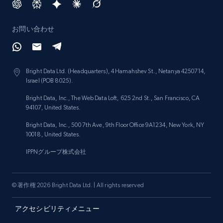
URL, Domain, Marketplace pn, Sku, Other pn,
Model number, Gtin ean pn, Product name, and
お問い合わせ
more.
991+
162+
今すぐ始める
Bright Data Ltd. (Headquarters), 4 Hamahshev St., Netanya 4250714,
Israel (POB 8025).
Bright Data, Inc., The Web Data Loft, 625 2nd St., San Francisco, CA
94107, United States.
Lazada - Products
Bright Data, Inc., 500 7th Ave, 9th Floor Office 9A1234, New York, NY
URL, Title, Rating, Reviews, Initial price, Final
10018, United States.
price, Currency, Stock, and more.
IPPNグループ株式会社
988+
160+
今すぐ始める
© 著作権 2026 Bright Data Ltd. | All rights reserved
アクセシビリティメニュー
Lazada - Products - Discover products by