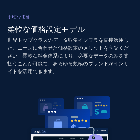
手頃な価格
柔軟な価格設定モデル
Home Depot US - Gather data on products
using specified keywords
世界トップクラスのデータ収集インフラを直接活用し
URL, Domain, Country code, Model number,
た、ニーズに合わせた価格設定のメリットを享受くだ
Sku, Product id, Product name, Manufacturer,
さい。柔軟な料金体系により、必要なデータのみを支
and more.
払うことが可能で、あらゆる規模のブランドがインサ
イトを活用できます。
2.1K+
355+
今すぐ始める
Home Depot US - Discover products by
specified URL
URL, Domain, Country code, Model number,
Sku, Product id, Product name, Manufacturer,
and more.