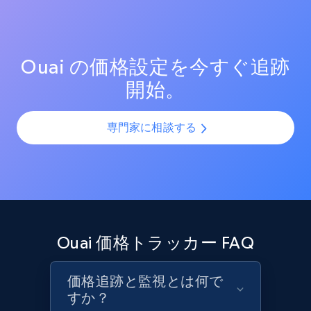
測定する。効果的なプロモーション戦術と新興トレン
SKUやバリエーションを複数チャネルで最適化し、製品
price, and more.
ドを分析し、競争の激しい市場での売上向上を図る。
カタログの課題を解決します。AIモデルを活用して製
品・バリエーション・SKUを正確に整合させ、全プラッ
1.9K+
322+
今すぐ始める
トフォームで一貫性と正確性を確保します。
Ouai の価格設定を今すぐ追跡
開始。
Amazon products search
専門家に相談する
Asin, URL, Name, Sponsored, Initial price, Final
price, Currency, Sold, and more.
1.6K+
181+
今すぐ始める
Ouai 価格トラッカー FAQ
Target
URL, Product id, Title, Product description,
価格追跡と監視とは何で
Rating, Reviews count, Initial price, Discount,
すか？
and more.