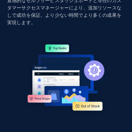
直感的なセルフサービスダッシュボードと専任のカス
タマーサクセスマネージャーにより、追加リソースな
しで成功を保証。より少ない時間でより多くの成果を
Google Shopping - collects products from
実現します。
web using keywords
URL, Product id, Title, Product description,
Rating, Reviews count, Images, Variations, and
more.
2.4K+
199+
今すぐ始める
Home Depot US
URL, Domain, Country code, Model number,
Sku, Product id, Product name, Manufacturer,
and more.
2.1K+
355+
今すぐ始める